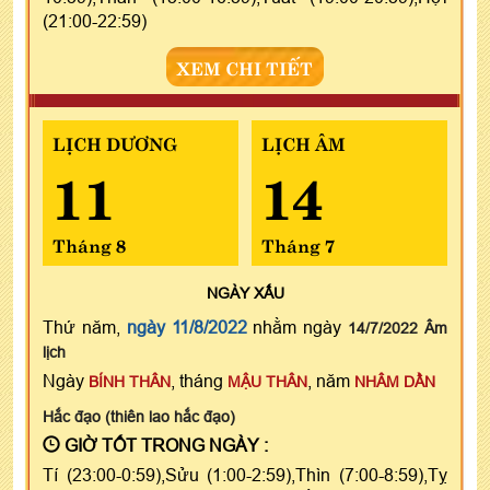
(21:00-22:59)
XEM CHI TIẾT
LỊCH DƯƠNG
LỊCH ÂM
11
14
Tháng 8
Tháng 7
NGÀY
XẤU
Thứ năm,
ngày 11/8/2022
nhằm ngày
14/7/2022 Âm
lịch
Ngày
, tháng
, năm
BÍNH THÂN
MẬU THÂN
NHÂM DẦN
Hắc đạo (thiên lao hắc đạo)
GIỜ TỐT TRONG NGÀY :
Tí (23:00-0:59),Sửu (1:00-2:59),Thìn (7:00-8:59),Tỵ