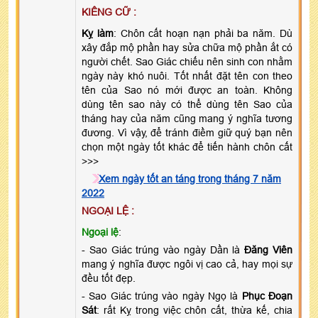
KIÊNG CỮ :
Kỵ làm
: Chôn cất hoạn nạn phải ba năm. Dù
xây đắp mộ phần hay sửa chữa mộ phần ắt có
người chết. Sao Giác chiếu nên sinh con nhằm
ngày này khó nuôi. Tốt nhất đặt tên con theo
tên của Sao nó mới được an toàn. Không
dùng tên sao này có thể dùng tên Sao của
tháng hay của năm cũng mang ý nghĩa tương
đương. Vì vậy, để tránh điềm giữ quý bạn nên
chọn một ngày tốt khác để tiến hành chôn cất
>>>
Xem ngày tốt an táng trong tháng 7 năm
2022
NGOẠI LỆ :
Ngoại lệ
:
- Sao Giác trúng vào ngày Dần là
Đăng Viên
mang ý nghĩa được ngôi vị cao cả, hay mọi sự
đều tốt đẹp.
- Sao Giác trúng vào ngày Ngọ là
Phục Đoạn
Sát
: rất Kỵ trong việc chôn cất, thừa kế, chia