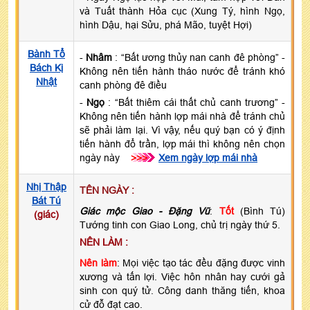
và Tuất thành Hỏa cục (Xung Tý, hình Ngọ,
hình Dậu, hại Sửu, phá Mão, tuyệt Hợi)
Bành Tổ
-
Nhâm
: “Bất ương thủy nan canh đê phòng” -
Bách Kị
Không nên tiến hành tháo nước để tránh khó
Nhật
canh phòng đê điều
-
Ngọ
: “Bất thiêm cái thất chủ canh trương” -
Không nên tiến hành lợp mái nhà để tránh chủ
sẽ phải làm lại. Vì vậy, nếu quý bạn có ý định
tiến hành đổ trần, lợp mái thì không nên chọn
ngày này
>>>
Xem ngày lợp mái nhà
Nhị Thập
TÊN NGÀY :
Bát Tú
Giác mộc Giao - Đặng Vũ
:
Tốt
(Bình Tú)
(giác)
Tướng tinh con Giao Long, chủ trị ngày thứ 5.
NÊN LÀM :
Nên làm
: Mọi việc tạo tác đều đặng được vinh
xương và tấn lợi. Việc hôn nhân hay cưới gả
sinh con quý tử. Công danh thăng tiến, khoa
cử đỗ đạt cao.