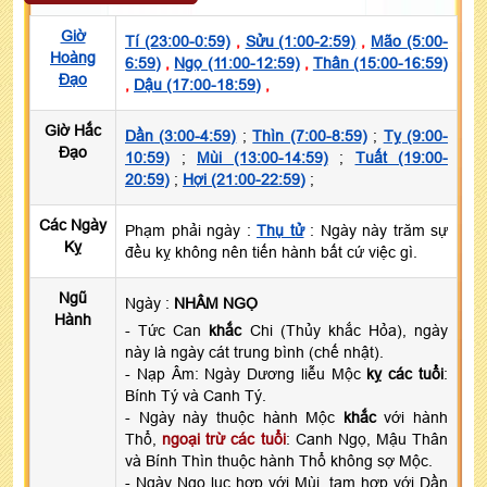
Giờ
Tí (23:00-0:59)
,
Sửu (1:00-2:59)
,
Mão (5:00-
Hoàng
6:59)
,
Ngọ (11:00-12:59)
,
Thân (15:00-16:59)
Đạo
,
Dậu (17:00-18:59)
,
Giờ Hắc
Dần (3:00-4:59)
;
Thìn (7:00-8:59)
;
Tỵ (9:00-
Đạo
10:59)
;
Mùi (13:00-14:59)
;
Tuất (19:00-
20:59)
;
Hợi (21:00-22:59)
;
Các Ngày
Phạm phải ngày :
Thụ tử
: Ngày này trăm sự
Kỵ
đều kỵ không nên tiến hành bất cứ việc gì.
Ngũ
Ngày :
NHÂM NGỌ
Hành
- Tức Can
khắc
Chi (Thủy khắc Hỏa), ngày
này là ngày cát trung bình (chế nhật).
- Nạp Âm: Ngày Dương liễu Mộc
kỵ các tuổi
:
Bính Tý và Canh Tý.
- Ngày này thuộc hành Mộc
khắc
với hành
Thổ,
ngoại trừ các tuổi
: Canh Ngọ, Mậu Thân
và Bính Thìn thuộc hành Thổ không sợ Mộc.
- Ngày Ngọ lục hợp với Mùi, tam hợp với Dần