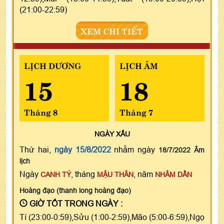
(21:00-22:59)
XEM CHI TIẾT
LỊCH DƯƠNG
LỊCH ÂM
15
18
Tháng 8
Tháng 7
NGÀY
XẤU
Thứ hai,
ngày 15/8/2022
nhằm ngày
18/7/2022 Âm
lịch
Ngày
, tháng
, năm
CANH TÝ
MẬU THÂN
NHÂM DẦN
Hoàng đạo (thanh long hoàng đạo)
GIỜ TỐT TRONG NGÀY :
Tí (23:00-0:59),Sửu (1:00-2:59),Mão (5:00-6:59),Ngọ