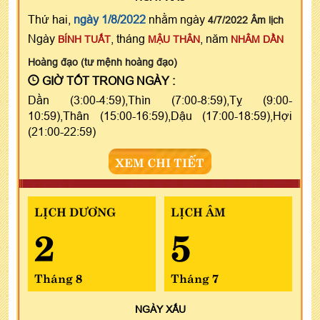
Thứ hai,
ngày 1/8/2022
nhằm ngày
4/7/2022 Âm lịch
Ngày
, tháng
, năm
BÍNH TUẤT
MẬU THÂN
NHÂM DẦN
Hoàng đạo (tư mệnh hoàng đạo)
GIỜ TỐT TRONG NGÀY :
Dần (3:00-4:59),Thìn (7:00-8:59),Tỵ (9:00-
10:59),Thân (15:00-16:59),Dậu (17:00-18:59),Hợi
(21:00-22:59)
XEM CHI TIẾT
LỊCH DƯƠNG
LỊCH ÂM
2
5
Tháng 8
Tháng 7
NGÀY
XẤU