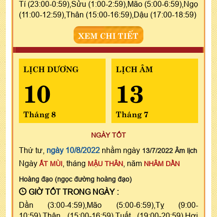
Tí (23:00-0:59),Sửu (1:00-2:59),Mão (5:00-6:59),Ngọ
(11:00-12:59),Thân (15:00-16:59),Dậu (17:00-18:59)
XEM CHI TIẾT
LỊCH DƯƠNG
LỊCH ÂM
10
13
Tháng 8
Tháng 7
NGÀY TỐT
Thứ tư,
ngày 10/8/2022
nhằm ngày
13/7/2022 Âm lịch
Ngày
, tháng
, năm
ẤT MÙI
MẬU THÂN
NHÂM DẦN
Hoàng đạo (ngọc đường hoàng đạo)
GIỜ TỐT TRONG NGÀY :
Dần (3:00-4:59),Mão (5:00-6:59),Tỵ (9:00-
10:59),Thân (15:00-16:59),Tuất (19:00-20:59),Hợi