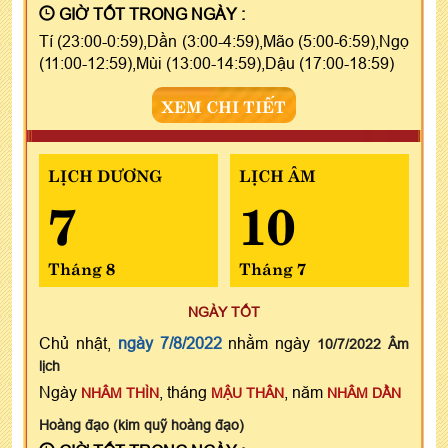
GIỜ TỐT TRONG NGÀY :
Tí (23:00-0:59),Dần (3:00-4:59),Mão (5:00-6:59),Ngọ
(11:00-12:59),Mùi (13:00-14:59),Dậu (17:00-18:59)
XEM CHI TIẾT
LỊCH DƯƠNG
LỊCH ÂM
7
10
Tháng 8
Tháng 7
NGÀY TỐT
Chủ nhật,
ngày 7/8/2022
nhằm ngày
10/7/2022 Âm
lịch
Ngày
, tháng
, năm
NHÂM THÌN
MẬU THÂN
NHÂM DẦN
Hoàng đạo (kim quỹ hoàng đạo)