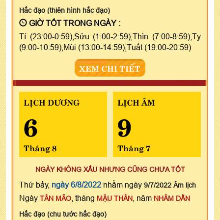
Hắc đạo (thiên hình hắc đạo)
GIỜ TỐT TRONG NGÀY :
Tí (23:00-0:59),Sửu (1:00-2:59),Thìn (7:00-8:59),Tỵ
(9:00-10:59),Mùi (13:00-14:59),Tuất (19:00-20:59)
XEM CHI TIẾT
LỊCH DƯƠNG
LỊCH ÂM
6
9
Tháng 8
Tháng 7
NGÀY KHÔNG XẤU NHƯNG CŨNG CHƯA TỐT
Thứ bảy,
ngày 6/8/2022
nhằm ngày
9/7/2022 Âm lịch
Ngày
, tháng
, năm
TÂN MÃO
MẬU THÂN
NHÂM DẦN
Hắc đạo (chu tước hắc đạo)