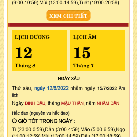
(9:00-10:59),Mùi (13:00-14:59),Tuất (19:00-20:59)
XEM CHI TIẾT
LỊCH DƯƠNG
LỊCH ÂM
12
15
Tháng 8
Tháng 7
NGÀY
XẤU
Thứ sáu,
ngày 12/8/2022
nhằm ngày
15/7/2022 Âm
lịch
Ngày
, tháng
, năm
ĐINH DẬU
MẬU THÂN
NHÂM DẦN
Hắc đạo (nguyên vu hắc đạo)
GIỜ TỐT TRONG NGÀY :
Tí (23:00-0:59),Dần (3:00-4:59),Mão (5:00-6:59),Ngọ
(11:00-12:59),Mùi (13:00-14:59),Dậu (17:00-18:59)