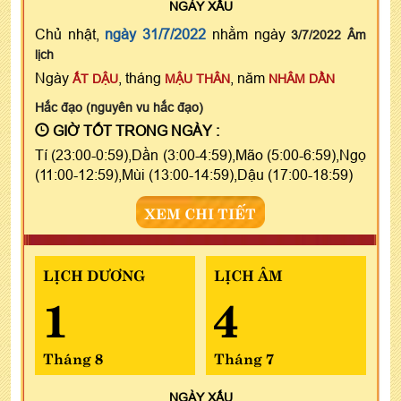
NGÀY
XẤU
Chủ nhật,
ngày 31/7/2022
nhằm ngày
3/7/2022 Âm
lịch
Ngày
, tháng
, năm
ẤT DẬU
MẬU THÂN
NHÂM DẦN
Hắc đạo (nguyên vu hắc đạo)
GIỜ TỐT TRONG NGÀY :
Tí (23:00-0:59),Dần (3:00-4:59),Mão (5:00-6:59),Ngọ
(11:00-12:59),Mùi (13:00-14:59),Dậu (17:00-18:59)
XEM CHI TIẾT
LỊCH DƯƠNG
LỊCH ÂM
1
4
Tháng 8
Tháng 7
NGÀY
XẤU