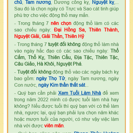
chủ
,
Tam nương
, Dương công kỵ,
Nguyệt kỵ
,...
Sau đó là chọn ngày có Trực và Sao cát tinh giúp
phù trợ cho việc động thổ may mắn.
- Trong tháng 7
nên chọn
động thổ làm có các
sao chiếu ngày:
Đại Hồng Sa, Thiên Thành,
Nguyệt Giải, Giải Thần, Thiên Hỷ
- Trong tháng 7
tuyệt đối không
động thổ làm nhà
vào ngày hắc đạo có các sao chiếu ngày:
Thổ
Cấm, Thổ Kỵ, Thiên Cẩu, Địa Tặc, Thiên Tặc,
Câu Giảo, Hà Khôi, Nguyệt Phá
.
-
Tuyệt đối không
động thổ vào các ngày bách kỵ
bao gồm:
ngày Thọ Tử
, ngày Tam nương, ngày
Con nước,
ngày Kim thần thất sát
...
- Quý bạn cần phải
Xem Tuổi Làm Nhà
để xem
trong năm 2022 mình có được tuổi làm nhà hay
không? Nếu được tuổi thì quý bạn với có thể làm
nhà, ngược lại, quý bạn phải lựa chọn năm khác
hoặc mượn tuổi của người, có như vậy việc làm
nhà với được
viên mãn
.