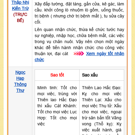
Thập Nhị
Xây đắp tường, đặt táng, gắn cửa, kê gác, làm
Kiến Trừ
cầu. khởi công lò nhuộm lò gốm, uống thuốc,
(TRỰC
trị bệnh ( nhưng chớ trị bệnh mắt ), tu sửa cây
BẾ)
cối.
Lên quan nhận chức, thừa kế chức tước hay
sự nghiệp, nhập học, chữa bệnh mắt, các việc
trong vụ chăn nuôi. Vậy nên chọn một ngày
khác để tiến hành nhận chức cho công việc
thuận lợi, đại cát
>>>
Xem ngày tốt nhận
chức
Ngọc
Sao tốt
Sao xấu
Hạp
Thông
Minh tinh: Tốt cho
Thiên Lao Hắc Đạo:
Thư
mọi việc, trùng với
Kỵ cho mọi việc
Thiên lao Hắc Đạo
Thiên Lại: Xấu cho
thì xấu Cát Khánh:
mọi việc Thụ tử: Xấu
Tốt cho mọi việc Lục
cho mọi việc, ngoại
Hợp: Tốt cho mọi
trừ săn bắn tốt Vãng
việc
vong (Thổ kỵ): Kỵ
việc xuất hành, giá