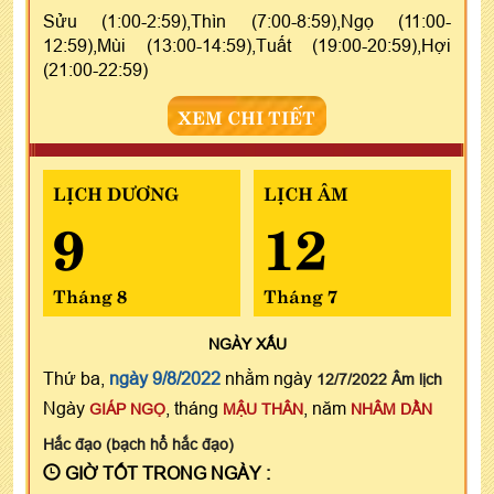
Sửu (1:00-2:59),Thìn (7:00-8:59),Ngọ (11:00-
12:59),Mùi (13:00-14:59),Tuất (19:00-20:59),Hợi
(21:00-22:59)
XEM CHI TIẾT
LỊCH DƯƠNG
LỊCH ÂM
9
12
Tháng 8
Tháng 7
NGÀY
XẤU
Thứ ba,
ngày 9/8/2022
nhằm ngày
12/7/2022 Âm lịch
Ngày
, tháng
, năm
GIÁP NGỌ
MẬU THÂN
NHÂM DẦN
Hắc đạo (bạch hổ hắc đạo)
GIỜ TỐT TRONG NGÀY :