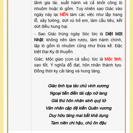
lãnh gia tài, xuất hành và cả khởi công lò
nhuộm hoặc lò gốm. Tuy nhiên sao Giác vào
ngày này lại
NÊN
làm các việc như lấp hang
lỗ, xây tường, dứt vú trẻ em, làm cầu tiêu, kết
dứt điều hung hại.
- Sao Giác trúng ngày Sóc tức là
Diệt Một
Nhật
: không nên làm rượu, làm hành chính,
lập lò gốm lò nhuộm cũng như thừa kế. Đặc
biệt Đại Kỵ đi thuyền.
Giác: Mộc giao (con cá sấu): tức là
Mộc tinh
,
sao tốt. Ý nghĩa đỗ đạt, hôn nhân thành tựu.
Đồng thời kỵ cải táng và hung táng.
Giác tinh tọa tác chủ vinh xương
Ngoại tiến điền tài cập nữ lang
Giá thú hôn nhân sinh quý tử
Văn nhân cập đệ kiến Quân vương
Duy hữu táng mai bất khả dụng
Tam niên chi hậu, chủ ôn đậu