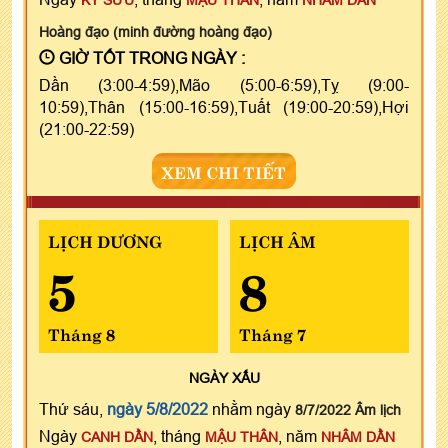
Hoàng đạo (minh đường hoàng đạo)
GIỜ TỐT TRONG NGÀY :
Dần (3:00-4:59),Mão (5:00-6:59),Tỵ (9:00-
10:59),Thân (15:00-16:59),Tuất (19:00-20:59),Hợi
(21:00-22:59)
XEM CHI TIẾT
LỊCH DƯƠNG
LỊCH ÂM
5
8
Tháng 8
Tháng 7
NGÀY
XẤU
Thứ sáu,
ngày 5/8/2022
nhằm ngày
8/7/2022 Âm lịch
Ngày
, tháng
, năm
CANH DẦN
MẬU THÂN
NHÂM DẦN