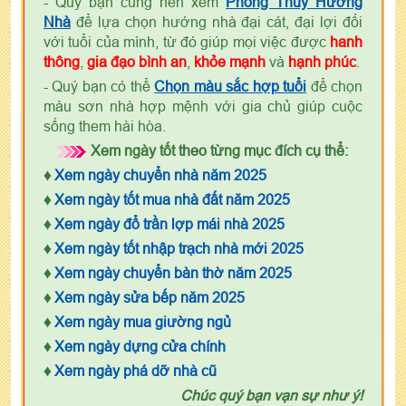
- Quý bạn cũng nên xem
Phong Thủy Hướng
Nhà
để lựa chọn hướng nhà đại cát, đại lợi đối
với tuổi của mình, từ đó giúp mọi việc được
hanh
thông
,
gia đạo bình an
,
khỏe mạnh
và
hạnh phúc
.
- Quý bạn có thể
Chọn màu sắc hợp tuổi
để chọn
màu sơn nhà hợp mệnh với gia chủ giúp cuộc
sống them hài hòa.
Xem ngày tốt theo từng mục đích cụ thể:
♦
Xem ngày chuyển nhà năm 2025
♦
Xem ngày tốt mua nhà đất năm 2025
♦
Xem ngày đổ trần lợp mái nhà 2025
♦
Xem ngày tốt nhập trạch nhà mới 2025
♦
Xem ngày chuyển bàn thờ năm 2025
♦
Xem ngày sửa bếp năm 2025
♦
Xem ngày mua giường ngủ
♦
Xem ngày dựng cửa chính
♦
Xem ngày phá dỡ nhà cũ
Chúc quý bạn vạn sự như ý!