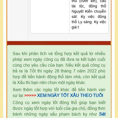
thú (cưới xin), cầu
tài lộc, động thổ
Nguyệt Kiến chuyển
sát: Kỵ việc động
thổ Ly sàng: Kỵ việc
giá t
Sau khi phân tích và tổng hợp kết quả từ nhiều
phép xem ngày công cụ đã đưa ra kết luận cuối
cùng cho yêu cầu của bạn. Nếu kết quả công cụ
trả ra là Tốt thì ngày 28 tháng 7 năm 2022 phù
hợp để tiến hành động thổ làm nhà, còn kết quả
là Xấu thì bạn nên chọn một ngày khác.
Xem thêm các ngày tốt khác để tiến hành vạn
sự tại
>>>>>
XEM NGÀY TỐT XẤU THEO TUỔI
Công cụ xem ngày tốt động thổ giúp bạn biết
được ngày tốt hợp với tuổi của gia chủ, đồng thời
tránh những ngày xấu phạm bách kỵ như
Sát