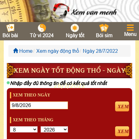
Menu
Bói bài
Tử vi 2024
Ngày tốt
Bói sim
Home
Xem ngày động thổ
Ngày 28/7/2022
XEM NGÀY TỐT ĐỘNG THỔ - NGÀY
Nhập đầy đủ thông tin để có kết quả tốt nhất
28/7/2022
XEM THEO NGÀY
XEM
XEM THEO THÁNG
XEM