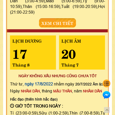
Dần (3:00-4:59),Mão (5:00-6:59),Tỵ (9:00-
10:59),Thân (15:00-16:59),Tuất (19:00-20:59),Hợi
(21:00-22:59)
XEM CHI TIẾT
LỊCH DƯƠNG
LỊCH ÂM
17
20
Tháng 8
Tháng 7
NGÀY KHÔNG XẤU NHƯNG CŨNG CHƯA TỐT
Thứ tư,
ngày 17/8/2022
nhằm ngày
20/7/2022 Âm lịch
Ngày
, tháng
, năm
NHÂM DẦN
MẬU THÂN
NHÂM DẦN
Hắc đạo (thiên hình hắc đạo)
GIỜ TỐT TRONG NGÀY :
Tí (23:00-0:59),Sửu (1:00-2:59),Thìn (7:00-8:59),Tỵ