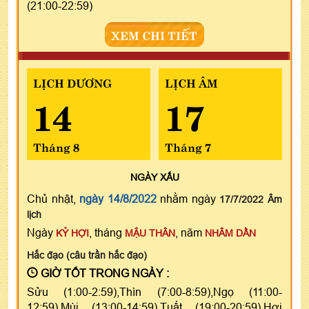
(21:00-22:59)
XEM CHI TIẾT
LỊCH DƯƠNG
LỊCH ÂM
14
17
Tháng 8
Tháng 7
NGÀY
XẤU
Chủ nhật,
ngày 14/8/2022
nhằm ngày
17/7/2022 Âm
lịch
Ngày
, tháng
, năm
KỶ HỢI
MẬU THÂN
NHÂM DẦN
Hắc đạo (câu trần hắc đạo)
GIỜ TỐT TRONG NGÀY :
Sửu (1:00-2:59),Thìn (7:00-8:59),Ngọ (11:00-
12:59),Mùi (13:00-14:59),Tuất (19:00-20:59),Hợi