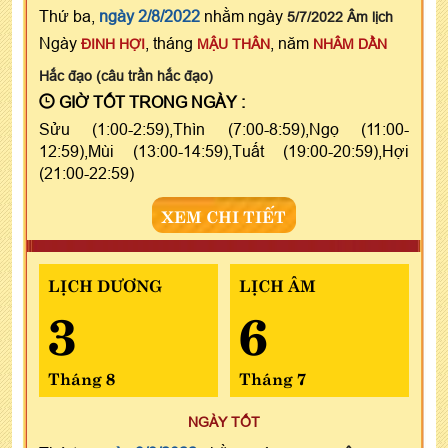
Thứ ba,
ngày 2/8/2022
nhằm ngày
5/7/2022 Âm lịch
Ngày
, tháng
, năm
ĐINH HỢI
MẬU THÂN
NHÂM DẦN
Hắc đạo (câu trần hắc đạo)
GIỜ TỐT TRONG NGÀY :
Sửu (1:00-2:59),Thìn (7:00-8:59),Ngọ (11:00-
12:59),Mùi (13:00-14:59),Tuất (19:00-20:59),Hợi
(21:00-22:59)
XEM CHI TIẾT
LỊCH DƯƠNG
LỊCH ÂM
3
6
Tháng 8
Tháng 7
NGÀY TỐT