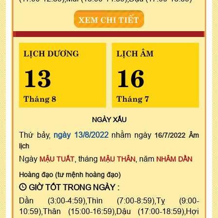
XEM CHI TIẾT
LỊCH DƯƠNG
LỊCH ÂM
13
16
Tháng 8
Tháng 7
NGÀY
XẤU
Thứ bảy,
ngày 13/8/2022
nhằm ngày
16/7/2022 Âm
lịch
Ngày
, tháng
, năm
MẬU TUẤT
MẬU THÂN
NHÂM DẦN
Hoàng đạo (tư mệnh hoàng đạo)
GIỜ TỐT TRONG NGÀY :
Dần (3:00-4:59),Thìn (7:00-8:59),Tỵ (9:00-
10:59),Thân (15:00-16:59),Dậu (17:00-18:59),Hợi