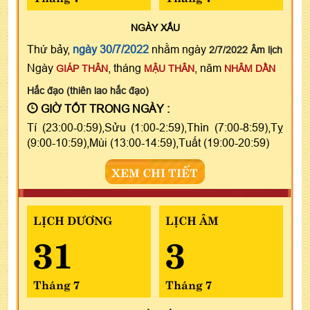
NGÀY
XẤU
Thứ bảy,
ngày 30/7/2022
nhằm ngày
2/7/2022 Âm lịch
Ngày
, tháng
, năm
GIÁP THÂN
MẬU THÂN
NHÂM DẦN
Hắc đạo (thiên lao hắc đạo)
GIỜ TỐT TRONG NGÀY :
Tí (23:00-0:59),Sửu (1:00-2:59),Thìn (7:00-8:59),Tỵ
(9:00-10:59),Mùi (13:00-14:59),Tuất (19:00-20:59)
XEM CHI TIẾT
LỊCH DƯƠNG
LỊCH ÂM
31
3
Tháng 7
Tháng 7