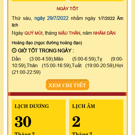
NGÀY TỐT
Thứ sáu,
ngày 29/7/2022
nhằm ngày
1/7/2022 Âm
lịch
Ngày
, tháng
, năm
QUÝ MÙI
MẬU THÂN
NHÂM DẦN
Hoàng đạo (ngọc đường hoàng đạo)
GIỜ TỐT TRONG NGÀY :
Dần (3:00-4:59),Mão (5:00-6:59),Tỵ (9:00-
10:59),Thân (15:00-16:59),Tuất (19:00-20:59),Hợi
(21:00-22:59)
XEM CHI TIẾT
LỊCH DƯƠNG
LỊCH ÂM
30
2
Tháng 7
Tháng 7