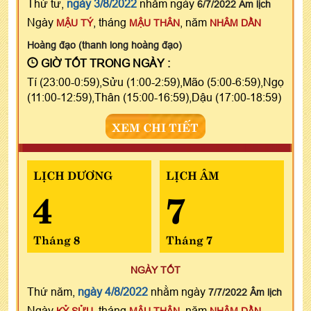
Thứ tư,
ngày 3/8/2022
nhằm ngày
6/7/2022 Âm lịch
Ngày
, tháng
, năm
MẬU TÝ
MẬU THÂN
NHÂM DẦN
Hoàng đạo (thanh long hoàng đạo)
GIỜ TỐT TRONG NGÀY :
Tí (23:00-0:59),Sửu (1:00-2:59),Mão (5:00-6:59),Ngọ
(11:00-12:59),Thân (15:00-16:59),Dậu (17:00-18:59)
XEM CHI TIẾT
LỊCH DƯƠNG
LỊCH ÂM
4
7
Tháng 8
Tháng 7
NGÀY TỐT
Thứ năm,
ngày 4/8/2022
nhằm ngày
7/7/2022 Âm lịch
Ngày
, tháng
, năm
KỶ SỬU
MẬU THÂN
NHÂM DẦN