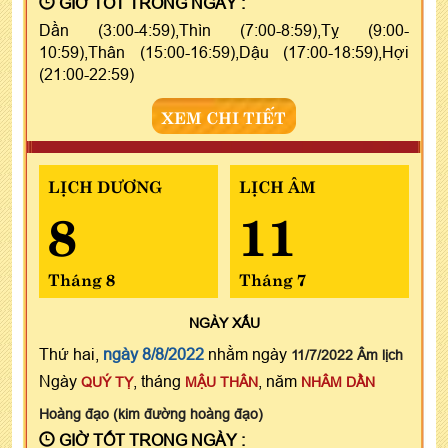
GIỜ TỐT TRONG NGÀY :
Dần (3:00-4:59),Thìn (7:00-8:59),Tỵ (9:00-
10:59),Thân (15:00-16:59),Dậu (17:00-18:59),Hợi
(21:00-22:59)
XEM CHI TIẾT
LỊCH DƯƠNG
LỊCH ÂM
8
11
Tháng 8
Tháng 7
NGÀY
XẤU
Thứ hai,
ngày 8/8/2022
nhằm ngày
11/7/2022 Âm lịch
Ngày
, tháng
, năm
QUÝ TỴ
MẬU THÂN
NHÂM DẦN
Hoàng đạo (kim đường hoàng đạo)
GIỜ TỐT TRONG NGÀY :