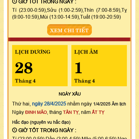
GIỜ TỐT TRONG NGÀY :
Tí (23:00-0:59),Sửu (1:00-2:59),Thìn (7:00-8:59),Tỵ
(9:00-10:59),Mùi (13:00-14:59),Tuất (19:00-20:59)
XEM CHI TIẾT
LỊCH DƯƠNG
LỊCH ÂM
28
1
Tháng 4
Tháng 4
NGÀY
XẤU
Thứ hai,
ngày 28/4/2025
nhằm ngày
1/4/2025 Âm lịch
Ngày
, tháng
, năm
ĐINH MÃO
TÂN TỴ
ẤT TỴ
Hắc đạo (nguyên vu hắc đạo)
GIỜ TỐT TRONG NGÀY :
Tí (23:00-0:59),Dần (3:00-4:59),Mão (5:00-6:59),Ngọ