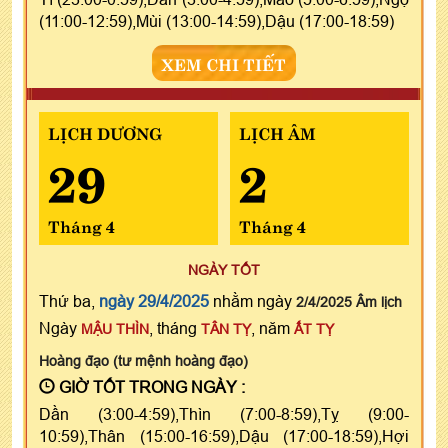
(11:00-12:59),Mùi (13:00-14:59),Dậu (17:00-18:59)
XEM CHI TIẾT
LỊCH DƯƠNG
LỊCH ÂM
29
2
Tháng 4
Tháng 4
NGÀY TỐT
Thứ ba,
ngày 29/4/2025
nhằm ngày
2/4/2025 Âm lịch
Ngày
, tháng
, năm
MẬU THÌN
TÂN TỴ
ẤT TỴ
Hoàng đạo (tư mệnh hoàng đạo)
GIỜ TỐT TRONG NGÀY :
Dần (3:00-4:59),Thìn (7:00-8:59),Tỵ (9:00-
10:59),Thân (15:00-16:59),Dậu (17:00-18:59),Hợi