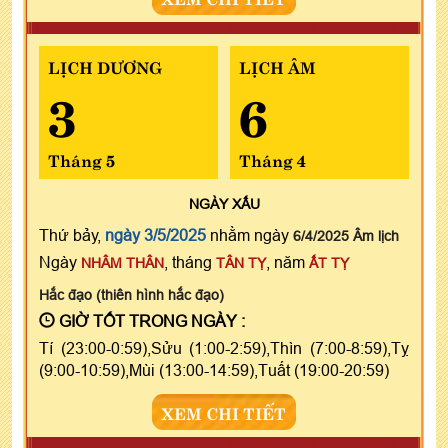
LỊCH DƯƠNG
LỊCH ÂM
3
6
Tháng 5
Tháng 4
NGÀY
XẤU
Thứ bảy,
ngày 3/5/2025
nhằm ngày
6/4/2025 Âm lịch
Ngày
, tháng
, năm
NHÂM THÂN
TÂN TỴ
ẤT TỴ
Hắc đạo (thiên hình hắc đạo)
GIỜ TỐT TRONG NGÀY :
Tí (23:00-0:59),Sửu (1:00-2:59),Thìn (7:00-8:59),Tỵ
(9:00-10:59),Mùi (13:00-14:59),Tuất (19:00-20:59)
XEM CHI TIẾT