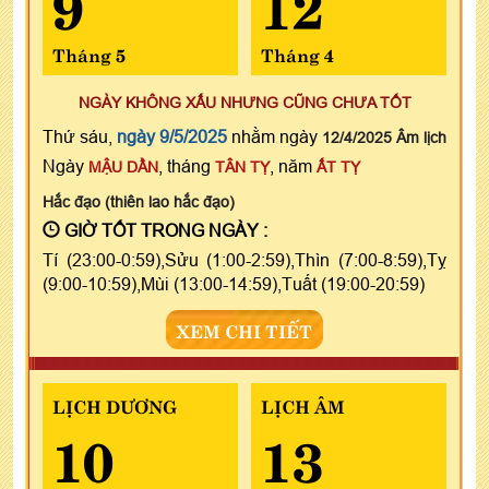
9
12
Tháng 5
Tháng 4
NGÀY KHÔNG XẤU NHƯNG CŨNG CHƯA TỐT
Thứ sáu,
ngày 9/5/2025
nhằm ngày
12/4/2025 Âm lịch
Ngày
, tháng
, năm
MẬU DẦN
TÂN TỴ
ẤT TỴ
Hắc đạo (thiên lao hắc đạo)
GIỜ TỐT TRONG NGÀY :
Tí (23:00-0:59),Sửu (1:00-2:59),Thìn (7:00-8:59),Tỵ
(9:00-10:59),Mùi (13:00-14:59),Tuất (19:00-20:59)
XEM CHI TIẾT
LỊCH DƯƠNG
LỊCH ÂM
10
13