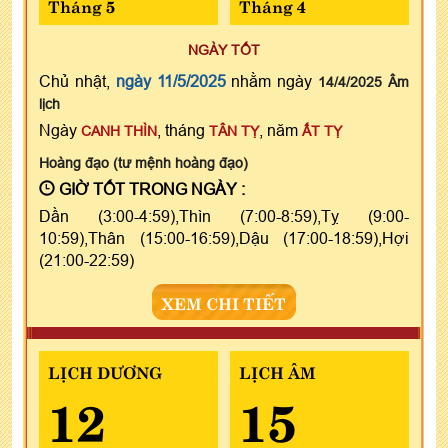
Tháng 5
Tháng 4
NGÀY TỐT
Chủ nhật,
ngày 11/5/2025
nhằm ngày
14/4/2025 Âm
lịch
Ngày
, tháng
, năm
CANH THÌN
TÂN TỴ
ẤT TỴ
Hoàng đạo (tư mệnh hoàng đạo)
GIỜ TỐT TRONG NGÀY :
Dần (3:00-4:59),Thìn (7:00-8:59),Tỵ (9:00-
10:59),Thân (15:00-16:59),Dậu (17:00-18:59),Hợi
(21:00-22:59)
XEM CHI TIẾT
LỊCH DƯƠNG
LỊCH ÂM
12
15