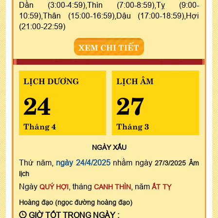
Dần (3:00-4:59),Thìn (7:00-8:59),Tỵ (9:00-
10:59),Thân (15:00-16:59),Dậu (17:00-18:59),Hợi
(21:00-22:59)
XEM CHI TIẾT
LỊCH DƯƠNG
LỊCH ÂM
24
27
Tháng 4
Tháng 3
NGÀY
XẤU
Thứ năm,
ngày 24/4/2025
nhằm ngày
27/3/2025 Âm
lịch
Ngày
, tháng
, năm
QUÝ HỢI
CANH THÌN
ẤT TỴ
Hoàng đạo (ngọc đường hoàng đạo)
GIỜ TỐT TRONG NGÀY :