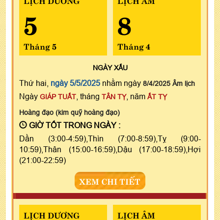
5
8
Tháng 5
Tháng 4
NGÀY
XẤU
Thứ hai,
ngày 5/5/2025
nhằm ngày
8/4/2025 Âm lịch
Ngày
, tháng
, năm
GIÁP TUẤT
TÂN TỴ
ẤT TỴ
Hoàng đạo (kim quỹ hoàng đạo)
GIỜ TỐT TRONG NGÀY :
Dần (3:00-4:59),Thìn (7:00-8:59),Tỵ (9:00-
10:59),Thân (15:00-16:59),Dậu (17:00-18:59),Hợi
(21:00-22:59)
XEM CHI TIẾT
LỊCH DƯƠNG
LỊCH ÂM