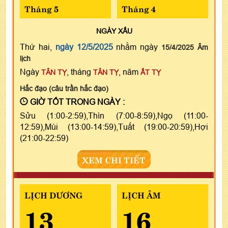
Tháng 5
Tháng 4
NGÀY
XẤU
Thứ hai,
ngày 12/5/2025
nhằm ngày
15/4/2025 Âm
lịch
Ngày
, tháng
, năm
TÂN TỴ
TÂN TỴ
ẤT TỴ
Hắc đạo (câu trần hắc đạo)
GIỜ TỐT TRONG NGÀY :
Sửu (1:00-2:59),Thìn (7:00-8:59),Ngọ (11:00-
12:59),Mùi (13:00-14:59),Tuất (19:00-20:59),Hợi
(21:00-22:59)
XEM CHI TIẾT
LỊCH DƯƠNG
LỊCH ÂM
13
16