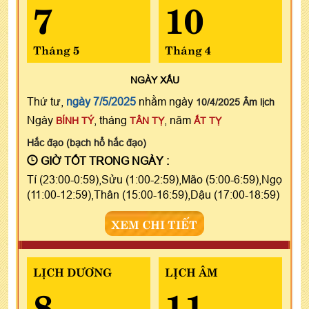
7
10
Tháng 5
Tháng 4
NGÀY
XẤU
Thứ tư,
ngày 7/5/2025
nhằm ngày
10/4/2025 Âm lịch
Ngày
, tháng
, năm
BÍNH TÝ
TÂN TỴ
ẤT TỴ
Hắc đạo (bạch hổ hắc đạo)
GIỜ TỐT TRONG NGÀY :
Tí (23:00-0:59),Sửu (1:00-2:59),Mão (5:00-6:59),Ngọ
(11:00-12:59),Thân (15:00-16:59),Dậu (17:00-18:59)
XEM CHI TIẾT
LỊCH DƯƠNG
LỊCH ÂM
8
11