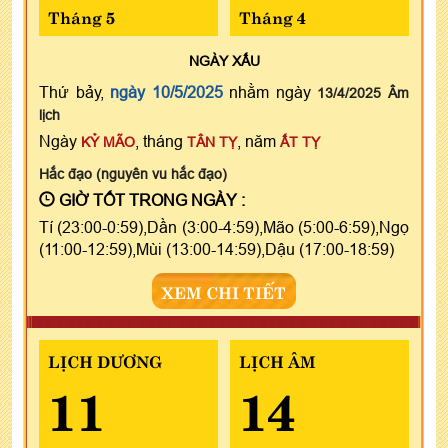
Tháng 5
Tháng 4
NGÀY
XẤU
Thứ bảy,
ngày 10/5/2025
nhằm ngày
13/4/2025 Âm
lịch
Ngày
, tháng
, năm
KỶ MÃO
TÂN TỴ
ẤT TỴ
Hắc đạo (nguyên vu hắc đạo)
GIỜ TỐT TRONG NGÀY :
Tí (23:00-0:59),Dần (3:00-4:59),Mão (5:00-6:59),Ngọ
(11:00-12:59),Mùi (13:00-14:59),Dậu (17:00-18:59)
XEM CHI TIẾT
LỊCH DƯƠNG
LỊCH ÂM
11
14