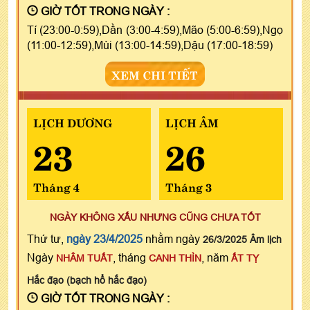
GIỜ TỐT TRONG NGÀY :
Tí (23:00-0:59),Dần (3:00-4:59),Mão (5:00-6:59),Ngọ
(11:00-12:59),Mùi (13:00-14:59),Dậu (17:00-18:59)
XEM CHI TIẾT
LỊCH DƯƠNG
LỊCH ÂM
23
26
Tháng 4
Tháng 3
NGÀY KHÔNG XẤU NHƯNG CŨNG CHƯA TỐT
Thứ tư,
ngày 23/4/2025
nhằm ngày
26/3/2025 Âm lịch
Ngày
, tháng
, năm
NHÂM TUẤT
CANH THÌN
ẤT TỴ
Hắc đạo (bạch hổ hắc đạo)
GIỜ TỐT TRONG NGÀY :