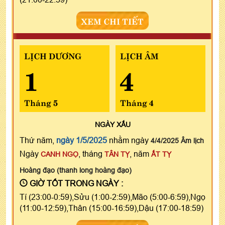
XEM CHI TIẾT
LỊCH DƯƠNG
LỊCH ÂM
1
4
Tháng 5
Tháng 4
NGÀY
XẤU
Thứ năm,
ngày 1/5/2025
nhằm ngày
4/4/2025 Âm lịch
Ngày
, tháng
, năm
CANH NGỌ
TÂN TỴ
ẤT TỴ
Hoàng đạo (thanh long hoàng đạo)
GIỜ TỐT TRONG NGÀY :
Tí (23:00-0:59),Sửu (1:00-2:59),Mão (5:00-6:59),Ngọ
(11:00-12:59),Thân (15:00-16:59),Dậu (17:00-18:59)