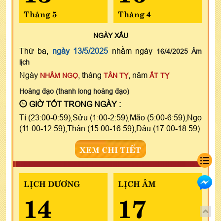
Tháng 5
Tháng 4
NGÀY
XẤU
Thứ ba,
ngày 13/5/2025
nhằm ngày
16/4/2025 Âm
lịch
Ngày
, tháng
, năm
NHÂM NGỌ
TÂN TỴ
ẤT TỴ
Hoàng đạo (thanh long hoàng đạo)
GIỜ TỐT TRONG NGÀY :
Tí (23:00-0:59),Sửu (1:00-2:59),Mão (5:00-6:59),Ngọ
(11:00-12:59),Thân (15:00-16:59),Dậu (17:00-18:59)
XEM CHI TIẾT
LỊCH DƯƠNG
LỊCH ÂM
14
17