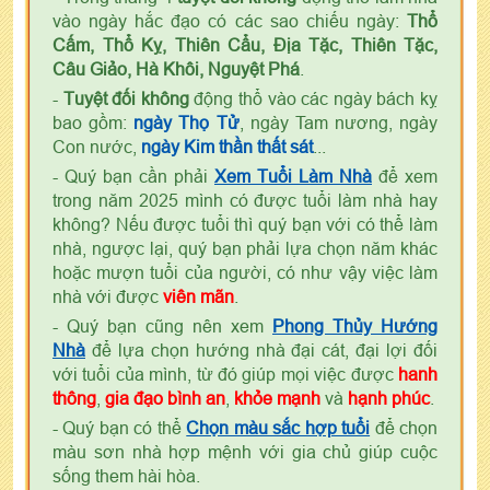
vào ngày hắc đạo có các sao chiếu ngày:
Thổ
Cấm, Thổ Kỵ, Thiên Cẩu, Địa Tặc, Thiên Tặc,
Câu Giảo, Hà Khôi, Nguyệt Phá
.
-
Tuyệt đối không
động thổ vào các ngày bách kỵ
bao gồm:
ngày Thọ Tử
, ngày Tam nương, ngày
Con nước,
ngày Kim thần thất sát
...
- Quý bạn cần phải
Xem Tuổi Làm Nhà
để xem
trong năm 2025 mình có được tuổi làm nhà hay
không? Nếu được tuổi thì quý bạn với có thể làm
nhà, ngược lại, quý bạn phải lựa chọn năm khác
hoặc mượn tuổi của người, có như vậy việc làm
nhà với được
viên mãn
.
- Quý bạn cũng nên xem
Phong Thủy Hướng
Nhà
để lựa chọn hướng nhà đại cát, đại lợi đối
với tuổi của mình, từ đó giúp mọi việc được
hanh
thông
,
gia đạo bình an
,
khỏe mạnh
và
hạnh phúc
.
- Quý bạn có thể
Chọn màu sắc hợp tuổi
để chọn
màu sơn nhà hợp mệnh với gia chủ giúp cuộc
sống them hài hòa.