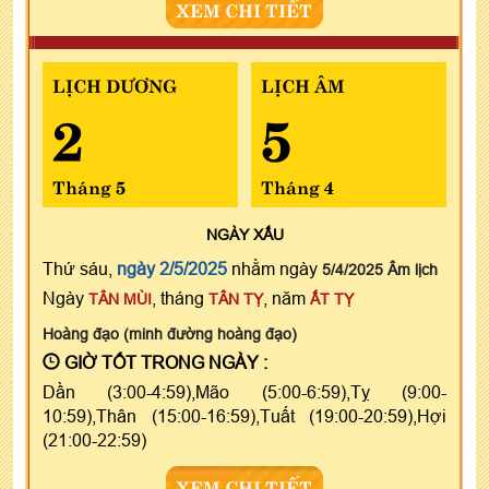
XEM CHI TIẾT
LỊCH DƯƠNG
LỊCH ÂM
2
5
Tháng 5
Tháng 4
NGÀY
XẤU
Thứ sáu,
ngày 2/5/2025
nhằm ngày
5/4/2025 Âm lịch
Ngày
, tháng
, năm
TÂN MÙI
TÂN TỴ
ẤT TỴ
Hoàng đạo (minh đường hoàng đạo)
GIỜ TỐT TRONG NGÀY :
Dần (3:00-4:59),Mão (5:00-6:59),Tỵ (9:00-
10:59),Thân (15:00-16:59),Tuất (19:00-20:59),Hợi
(21:00-22:59)
XEM CHI TIẾT