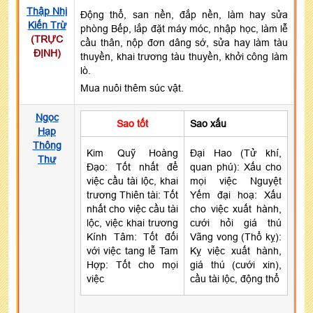
Thập Nhị
Động thổ, san nền, đắp nền, làm hay sửa
Kiến Trừ
phòng Bếp, lắp đặt máy móc, nhập học, làm lễ
(TRỰC
cầu thân, nộp đơn dâng sớ, sửa hay làm tàu
ĐỊNH)
thuyền, khai trương tàu thuyền, khởi công làm
lò.
Mua nuôi thêm súc vật.
Ngọc
Sao tốt
Sao xấu
Hạp
Thông
Kim Quỹ Hoàng
Đại Hao (Tử khí,
Thư
Đạo: Tốt nhất để
quan phú): Xấu cho
việc cầu tài lộc, khai
mọi việc Nguyệt
trương Thiên tài: Tốt
Yếm đại hoạ: Xấu
nhất cho việc cầu tài
cho việc xuất hành,
lộc, việc khai trương
cưới hỏi giá thú
Kính Tâm: Tốt đối
Vãng vong (Thổ kỵ):
với việc tang lễ Tam
Kỵ việc xuất hành,
Hợp: Tốt cho mọi
giá thú (cưới xin),
việc
cầu tài lộc, động thổ