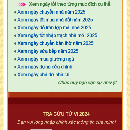
Xem ngày tốt theo từng mục đích cụ thể:
♦
Xem ngày chuyển nhà năm 2025
♦
Xem ngày tốt mua nhà đất năm 2025
♦
Xem ngày đổ trần lợp mái nhà 2025
♦
Xem ngày tốt nhập trạch nhà mới 2025
♦
Xem ngày chuyển bàn thờ năm 2025
♦
Xem ngày sửa bếp năm 2025
♦
Xem ngày mua giường ngủ
♦
Xem ngày dựng cửa chính
♦
Xem ngày phá dỡ nhà cũ
Chúc quý bạn vạn sự như ý!
TRA CỨU TỬ VI 2024
Bạn vui lòng nhập chính xác thông tin của mình!