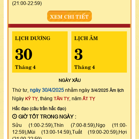
(21:00-22:59)
XEM CHI TIẾT
LỊCH DƯƠNG
LỊCH ÂM
30
3
Tháng 4
Tháng 4
NGÀY
XẤU
Thứ tư,
ngày 30/4/2025
nhằm ngày
3/4/2025 Âm lịch
Ngày
, tháng
, năm
KỶ TỴ
TÂN TỴ
ẤT TỴ
Hắc đạo (câu trần hắc đạo)
GIỜ TỐT TRONG NGÀY :
Sửu (1:00-2:59),Thìn (7:00-8:59),Ngọ (11:00-
12:59),Mùi (13:00-14:59),Tuất (19:00-20:59),Hợi
(21:00-22:59)