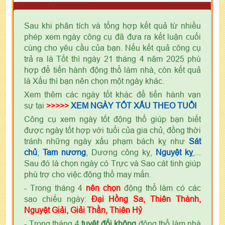
Sau khi phân tích và tổng hợp kết quả từ nhiều
phép xem ngày công cụ đã đưa ra kết luận cuối
cùng cho yêu cầu của bạn. Nếu kết quả công cụ
trả ra là Tốt thì ngày 21 tháng 4 năm 2025 phù
hợp để tiến hành động thổ làm nhà, còn kết quả
là Xấu thì bạn nên chọn một ngày khác.
Xem thêm các ngày tốt khác để tiến hành vạn
sự tại
>>>>>
XEM NGÀY TỐT XẤU THEO TUỔI
Công cụ xem ngày tốt động thổ giúp bạn biết
được ngày tốt hợp với tuổi của gia chủ, đồng thời
tránh những ngày xấu phạm bách kỵ như
Sát
chủ
,
Tam nương
, Dương công kỵ,
Nguyệt kỵ
,...
Sau đó là chọn ngày có Trực và Sao cát tinh giúp
phù trợ cho việc động thổ may mắn.
- Trong tháng 4
nên chọn
động thổ làm có các
sao chiếu ngày:
Đại Hồng Sa, Thiên Thành,
Nguyệt Giải, Giải Thần, Thiên Hỷ
- Trong tháng 4
tuyệt đối không
động thổ làm nhà