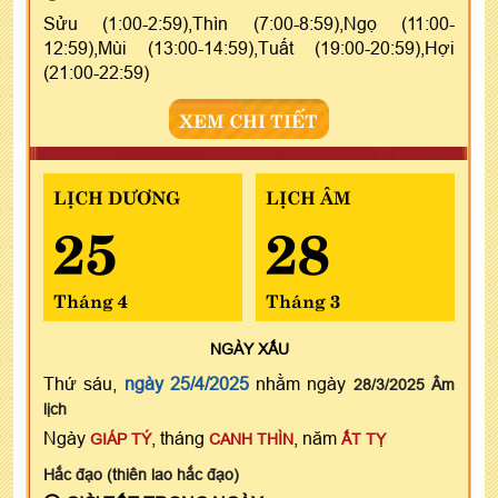
Sửu (1:00-2:59),Thìn (7:00-8:59),Ngọ (11:00-
12:59),Mùi (13:00-14:59),Tuất (19:00-20:59),Hợi
(21:00-22:59)
XEM CHI TIẾT
LỊCH DƯƠNG
LỊCH ÂM
25
28
Tháng 4
Tháng 3
NGÀY
XẤU
Thứ sáu,
ngày 25/4/2025
nhằm ngày
28/3/2025 Âm
lịch
Ngày
, tháng
, năm
GIÁP TÝ
CANH THÌN
ẤT TỴ
Hắc đạo (thiên lao hắc đạo)