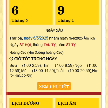
6
9
Tháng 5
Tháng 4
NGÀY
XẤU
Thứ ba,
ngày 6/5/2025
nhằm ngày
9/4/2025 Âm lịch
Ngày
, tháng
, năm
ẤT HỢI
TÂN TỴ
ẤT TỴ
Hoàng đạo (kim đường hoàng đạo)
GIỜ TỐT TRONG NGÀY :
Sửu (1:00-2:59),Thìn (7:00-8:59),Ngọ (11:00-
12:59),Mùi (13:00-14:59),Tuất (19:00-20:59),Hợi
(21:00-22:59)
XEM CHI TIẾT
LỊCH DƯƠNG
LỊCH ÂM