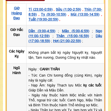
Giờ
Tí (23:00-0:59)
,
Sửu (1:00-2:59)
,
Thìn (7:00-
Hoàng
8:59)
,
Tỵ (9:00-10:59)
,
Mùi (13:00-14:59)
,
Đạo
Tuất (19:00-20:59)
,
Giờ Hắc
Dần (3:00-4:59)
;
Mão (5:00-6:59)
;
Ngọ
Đạo
(11:00-12:59)
;
Thân (15:00-16:59)
;
Dậu
(17:00-18:59)
;
Hợi (21:00-22:59)
;
Các Ngày
Không phạm bất kỳ ngày Nguyệt kỵ, Nguyệt
Kỵ
tận, Tam nương, Dương Công kỵ nhật nào.
Ngũ
Ngày :
CANH THÂN
Hành
- Tức Can Chi tương đồng (cùng Kim), ngày
này là ngày cát.
- Nạp Âm: Ngày Thạch lựu Mộc
kỵ các tuổi
:
Giáp Dần và Mậu Dần.
- Ngày này thuộc hành Mộc khắc với hành
Thổ, ngoại trừ các tuổi: Canh Ngọ, Mậu Thân
và Bính Thìn thuộc hành Thổ không sợ Mộc.
- Ngày Thân lục hợp với Tỵ, tam hợp với Tý và