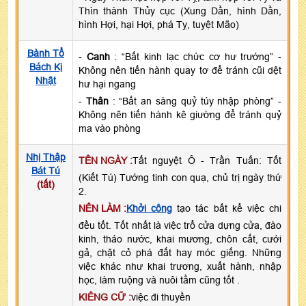
Thìn thành Thủy cục (Xung Dần, hình Dần,
hình Hợi, hại Hợi, phá Tỵ, tuyệt Mão)
Bành Tổ
-
Canh
: “Bất kinh lạc chức cơ hư trướng” -
Bách Kị
Không nên tiến hành quay tơ để tránh cũi dệt
Nhật
hư hại ngang
-
Thân
: “Bất an sàng quỷ túy nhập phòng” -
Không nên tiến hành kê giường để tránh quỷ
ma vào phòng
Nhị Thập
TÊN NGÀY :
Tất nguyệt Ô - Trần Tuấn: Tốt
Bát Tú
(Kiết Tú) Tướng tinh con quạ, chủ trị ngày thứ
(tất)
2.
NÊN LÀM :
Khởi công
tạo tác bất kể việc chi
đều tốt. Tốt nhất là việc trổ cửa dựng cửa, đào
kinh, tháo nước, khai mương, chôn cất, cưới
gả, chặt cỏ phá đất hay móc giếng. Những
việc khác như khai trương, xuất hành, nhập
học, làm ruộng và nuôi tằm cũng tốt .
KIÊNG CỮ :
việc đi thuyền