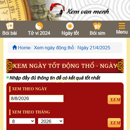
Menu
Bói bài
Tử vi 2024
Ngày tốt
Bói sim
Home
Xem ngày động thổ
Ngày 21/4/2025
XEM NGÀY TỐT ĐỘNG THỔ - NGÀY
Nhập đầy đủ thông tin để có kết quả tốt nhất
21/4/2025
XEM THEO NGÀY
XEM
XEM THEO THÁNG
XEM