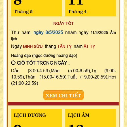
Tháng 5
Tháng 4
NGÀY TỐT
Thứ năm,
ngày 8/5/2025
nhằm ngày
11/4/2025 Âm
lịch
Ngày
, tháng
, năm
ĐINH SỬU
TÂN TỴ
ẤT TỴ
Hoàng đạo (ngọc đường hoàng đạo)
GIỜ TỐT TRONG NGÀY :
Dần (3:00-4:59),Mão (5:00-6:59),Tỵ (9:00-
10:59),Thân (15:00-16:59),Tuất (19:00-20:59),Hợi
(21:00-22:59)
XEM CHI TIẾT
LỊCH DƯƠNG
LỊCH ÂM