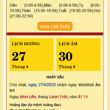
Dần (3:00-4:59),Mão (5:00-6:59),Tỵ (9:00-
10:59),Thân (15:00-16:59),Tuất (19:00-20:59),Hợi
(21:00-22:59)
XEM CHI TIẾT
LỊCH DƯƠNG
LỊCH ÂM
27
30
Tháng 4
Tháng 3
NGÀY
XẤU
Chủ nhật,
ngày 27/4/2025
nhằm ngày
30/3/2025 Âm
lịch
Ngày
, tháng
, năm
BÍNH DẦN
CANH THÌN
ẤT TỴ
Hoàng đạo (tư mệnh hoàng đạo)