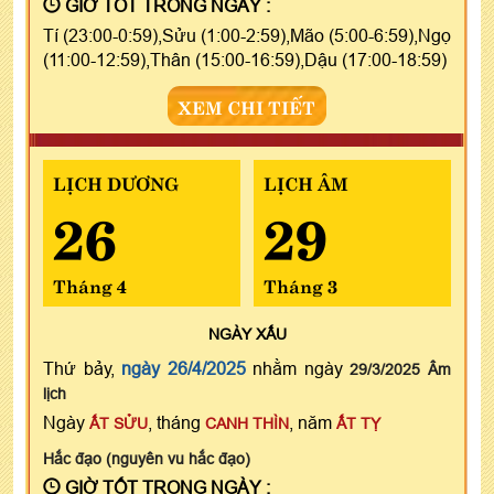
GIỜ TỐT TRONG NGÀY :
Tí (23:00-0:59),Sửu (1:00-2:59),Mão (5:00-6:59),Ngọ
(11:00-12:59),Thân (15:00-16:59),Dậu (17:00-18:59)
XEM CHI TIẾT
LỊCH DƯƠNG
LỊCH ÂM
26
29
Tháng 4
Tháng 3
NGÀY
XẤU
Thứ bảy,
ngày 26/4/2025
nhằm ngày
29/3/2025 Âm
lịch
Ngày
, tháng
, năm
ẤT SỬU
CANH THÌN
ẤT TỴ
Hắc đạo (nguyên vu hắc đạo)
GIỜ TỐT TRONG NGÀY :