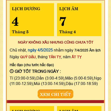
LỊCH DƯƠNG
LỊCH ÂM
4
7
Tháng 5
Tháng 4
NGÀY KHÔNG XẤU NHƯNG CŨNG CHƯA TỐT
Chủ nhật,
ngày 4/5/2025
nhằm ngày
7/4/2025 Âm lịch
Ngày
, tháng
, năm
QUÝ DẬU
TÂN TỴ
ẤT TỴ
Hắc đạo (chu tước hắc đạo)
GIỜ TỐT TRONG NGÀY :
Tí (23:00-0:59),Dần (3:00-4:59),Mão (5:00-6:59),Ngọ
(11:00-12:59),Mùi (13:00-14:59),Dậu (17:00-18:59)
XEM CHI TIẾT
LỊCH DƯƠNG
LỊCH ÂM