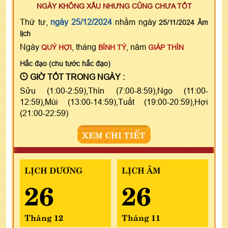
NGÀY KHÔNG XẤU NHƯNG CŨNG CHƯA TỐT
Thứ tư,
ngày 25/12/2024
nhằm ngày
25/11/2024 Âm
lịch
Ngày
, tháng
, năm
QUÝ HỢI
BÍNH TÝ
GIÁP THÌN
Hắc đạo (chu tước hắc đạo)
GIỜ TỐT TRONG NGÀY :
Sửu (1:00-2:59),Thìn (7:00-8:59),Ngọ (11:00-
12:59),Mùi (13:00-14:59),Tuất (19:00-20:59),Hợi
(21:00-22:59)
XEM CHI TIẾT
LỊCH DƯƠNG
LỊCH ÂM
26
26
Tháng 12
Tháng 11