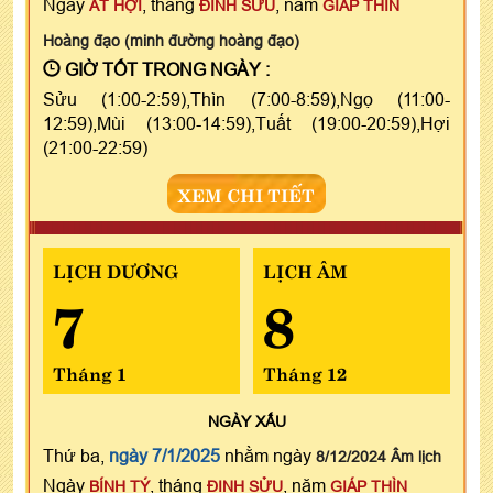
Ngày
, tháng
, năm
ẤT HỢI
ĐINH SỬU
GIÁP THÌN
Hoàng đạo (minh đường hoàng đạo)
GIỜ TỐT TRONG NGÀY :
Sửu (1:00-2:59),Thìn (7:00-8:59),Ngọ (11:00-
12:59),Mùi (13:00-14:59),Tuất (19:00-20:59),Hợi
(21:00-22:59)
XEM CHI TIẾT
LỊCH DƯƠNG
LỊCH ÂM
7
8
Tháng 1
Tháng 12
NGÀY
XẤU
Thứ ba,
ngày 7/1/2025
nhằm ngày
8/12/2024 Âm lịch
Ngày
, tháng
, năm
BÍNH TÝ
ĐINH SỬU
GIÁP THÌN