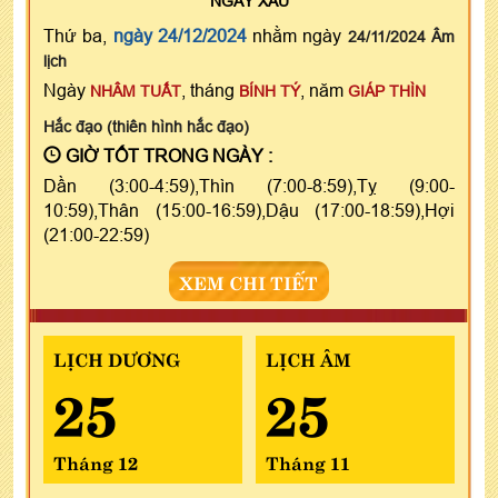
NGÀY
XẤU
Thứ ba,
ngày 24/12/2024
nhằm ngày
24/11/2024 Âm
lịch
Ngày
, tháng
, năm
NHÂM TUẤT
BÍNH TÝ
GIÁP THÌN
Hắc đạo (thiên hình hắc đạo)
GIỜ TỐT TRONG NGÀY :
Dần (3:00-4:59),Thìn (7:00-8:59),Tỵ (9:00-
10:59),Thân (15:00-16:59),Dậu (17:00-18:59),Hợi
(21:00-22:59)
XEM CHI TIẾT
LỊCH DƯƠNG
LỊCH ÂM
25
25
Tháng 12
Tháng 11