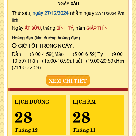
NGÀY
XẤU
Thứ sáu,
ngày 27/12/2024
nhằm ngày
27/11/2024 Âm
lịch
Ngày
, tháng
, năm
ẤT SỬU
BÍNH TÝ
GIÁP THÌN
Hoàng đạo (kim đường hoàng đạo)
GIỜ TỐT TRONG NGÀY :
Dần (3:00-4:59),Mão (5:00-6:59),Tỵ (9:00-
10:59),Thân (15:00-16:59),Tuất (19:00-20:59),Hợi
(21:00-22:59)
XEM CHI TIẾT
LỊCH DƯƠNG
LỊCH ÂM
28
28
Tháng 12
Tháng 11