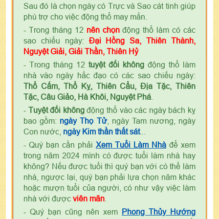
Sau đó là chọn ngày có Trực và Sao cát tinh giúp
phù trợ cho việc động thổ may mắn.
- Trong tháng 12
nên chọn
động thổ làm có các
sao chiếu ngày:
Đại Hồng Sa, Thiên Thành,
Nguyệt Giải, Giải Thần, Thiên Hỷ
- Trong tháng 12
tuyệt đối không
động thổ làm
nhà vào ngày hắc đạo có các sao chiếu ngày:
Thổ Cấm, Thổ Kỵ, Thiên Cẩu, Địa Tặc, Thiên
Tặc, Câu Giảo, Hà Khôi, Nguyệt Phá
.
-
Tuyệt đối không
động thổ vào các ngày bách kỵ
bao gồm:
ngày Thọ Tử
, ngày Tam nương, ngày
Con nước,
ngày Kim thần thất sát
...
- Quý bạn cần phải
Xem Tuổi Làm Nhà
để xem
trong năm 2024 mình có được tuổi làm nhà hay
không? Nếu được tuổi thì quý bạn với có thể làm
nhà, ngược lại, quý bạn phải lựa chọn năm khác
hoặc mượn tuổi của người, có như vậy việc làm
nhà với được
viên mãn
.
- Quý bạn cũng nên xem
Phong Thủy Hướng