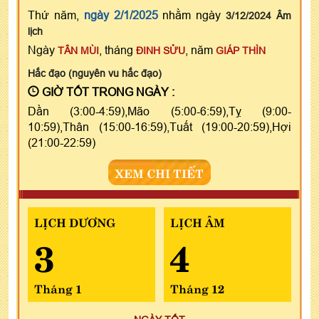
Thứ năm,
ngày 2/1/2025
nhằm ngày
3/12/2024 Âm
lịch
Ngày
, tháng
, năm
TÂN MÙI
ĐINH SỬU
GIÁP THÌN
Hắc đạo (nguyên vu hắc đạo)
GIỜ TỐT TRONG NGÀY :
Dần (3:00-4:59),Mão (5:00-6:59),Tỵ (9:00-
10:59),Thân (15:00-16:59),Tuất (19:00-20:59),Hợi
(21:00-22:59)
XEM CHI TIẾT
LỊCH DƯƠNG
LỊCH ÂM
3
4
Tháng 1
Tháng 12