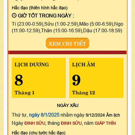
Hắc đạo (thiên hình hắc đạo)
GIỜ TỐT TRONG NGÀY :
Tí (23:00-0:59),Sửu (1:00-2:59),Mão (5:00-6:59),Ngọ
(11:00-12:59),Thân (15:00-16:59),Dậu (17:00-18:59)
XEM CHI TIẾT
LỊCH DƯƠNG
LỊCH ÂM
8
9
Tháng 1
Tháng 12
NGÀY
XẤU
Thứ tư,
ngày 8/1/2025
nhằm ngày
9/12/2024 Âm lịch
Ngày
, tháng
, năm
ĐINH SỬU
ĐINH SỬU
GIÁP THÌN
Hắc đạo (chu tước hắc đạo)