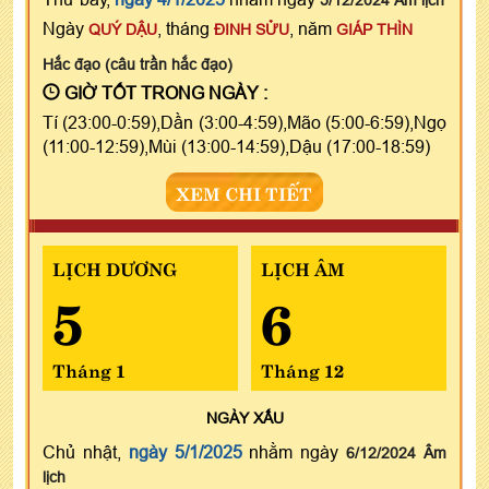
Ngày
, tháng
, năm
QUÝ DẬU
ĐINH SỬU
GIÁP THÌN
Hắc đạo (câu trần hắc đạo)
GIỜ TỐT TRONG NGÀY :
Tí (23:00-0:59),Dần (3:00-4:59),Mão (5:00-6:59),Ngọ
(11:00-12:59),Mùi (13:00-14:59),Dậu (17:00-18:59)
XEM CHI TIẾT
LỊCH DƯƠNG
LỊCH ÂM
5
6
Tháng 1
Tháng 12
NGÀY
XẤU
Chủ nhật,
ngày 5/1/2025
nhằm ngày
6/12/2024 Âm
lịch