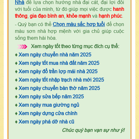
Nhà
để lựa chọn hướng nhà đại cát, đại lợi đối
với tuổi của mình, từ đó giúp mọi việc được
hanh
thông
,
gia đạo bình an
,
khỏe mạnh
và
hạnh phúc
.
- Quý bạn có thể
Chọn màu sắc hợp tuổi
để chọn
màu sơn nhà hợp mệnh với gia chủ giúp cuộc
sống them hài hòa.
Xem ngày tốt theo từng mục đích cụ thể:
♦
Xem ngày chuyển nhà năm 2025
♦
Xem ngày tốt mua nhà đất năm 2025
♦
Xem ngày đổ trần lợp mái nhà 2025
♦
Xem ngày tốt nhập trạch nhà mới 2025
♦
Xem ngày chuyển bàn thờ năm 2025
♦
Xem ngày sửa bếp năm 2025
♦
Xem ngày mua giường ngủ
♦
Xem ngày dựng cửa chính
♦
Xem ngày phá dỡ nhà cũ
Chúc quý bạn vạn sự như ý!