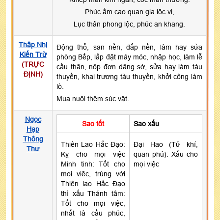
Phúc ấm cao quan gia lộc vị,
Lục thân phong lộc, phúc an khang.
Thập Nhị
Động thổ, san nền, đắp nền, làm hay sửa
Kiến Trừ
phòng Bếp, lắp đặt máy móc, nhập học, làm lễ
(TRỰC
cầu thân, nộp đơn dâng sớ, sửa hay làm tàu
ĐỊNH)
thuyền, khai trương tàu thuyền, khởi công làm
lò.
Mua nuôi thêm súc vật.
Ngọc
Sao tốt
Sao xấu
Hạp
Thông
Thiên Lao Hắc Đạo:
Đại Hao (Tử khí,
Thư
Kỵ cho mọi việc
quan phú): Xấu cho
Minh tinh: Tốt cho
mọi việc
mọi việc, trùng với
Thiên lao Hắc Đạo
thì xấu Thánh tâm:
Tốt cho mọi việc,
nhất là cầu phúc,