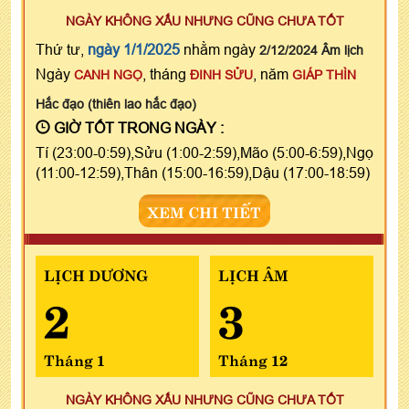
NGÀY KHÔNG XẤU NHƯNG CŨNG CHƯA TỐT
Thứ tư,
ngày 1/1/2025
nhằm ngày
2/12/2024 Âm lịch
Ngày
, tháng
, năm
CANH NGỌ
ĐINH SỬU
GIÁP THÌN
Hắc đạo (thiên lao hắc đạo)
GIỜ TỐT TRONG NGÀY :
Tí (23:00-0:59),Sửu (1:00-2:59),Mão (5:00-6:59),Ngọ
(11:00-12:59),Thân (15:00-16:59),Dậu (17:00-18:59)
XEM CHI TIẾT
LỊCH DƯƠNG
LỊCH ÂM
2
3
Tháng 1
Tháng 12
NGÀY KHÔNG XẤU NHƯNG CŨNG CHƯA TỐT