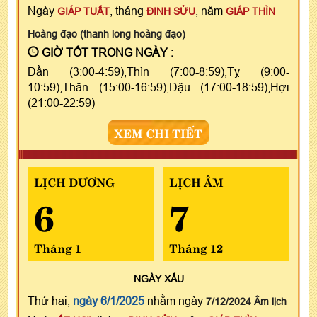
Ngày
, tháng
, năm
GIÁP TUẤT
ĐINH SỬU
GIÁP THÌN
Hoàng đạo (thanh long hoàng đạo)
GIỜ TỐT TRONG NGÀY :
Dần (3:00-4:59),Thìn (7:00-8:59),Tỵ (9:00-
10:59),Thân (15:00-16:59),Dậu (17:00-18:59),Hợi
(21:00-22:59)
XEM CHI TIẾT
LỊCH DƯƠNG
LỊCH ÂM
6
7
Tháng 1
Tháng 12
NGÀY
XẤU
Thứ hai,
ngày 6/1/2025
nhằm ngày
7/12/2024 Âm lịch