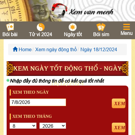
Menu
Bói bài
Tử vi 2024
Ngày tốt
Bói sim
Home
Xem ngày động thổ
Ngày 18/12/2024
XEM NGÀY TỐT ĐỘNG THỔ - NGÀY
Nhập đầy đủ thông tin để có kết quả tốt nhất
18/12/2024
XEM THEO NGÀY
XEM
XEM THEO THÁNG
XEM