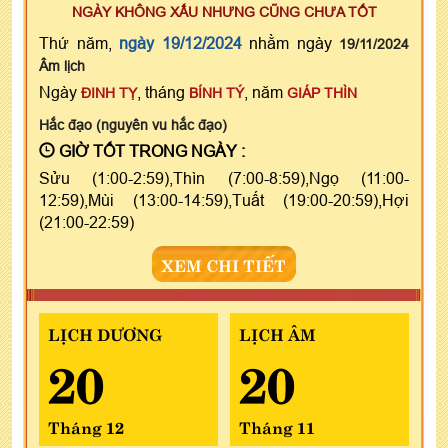
NGÀY KHÔNG XẤU NHƯNG CŨNG CHƯA TỐT
Thứ năm,
ngày 19/12/2024
nhằm ngày
19/11/2024
Âm lịch
Ngày
, tháng
, năm
ĐINH TỴ
BÍNH TÝ
GIÁP THÌN
Hắc đạo (nguyên vu hắc đạo)
GIỜ TỐT TRONG NGÀY :
Sửu (1:00-2:59),Thìn (7:00-8:59),Ngọ (11:00-
12:59),Mùi (13:00-14:59),Tuất (19:00-20:59),Hợi
(21:00-22:59)
XEM CHI TIẾT
LỊCH DƯƠNG
LỊCH ÂM
20
20
Tháng 12
Tháng 11