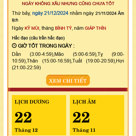
NGÀY KHÔNG XẤU NHƯNG CŨNG CHƯA TỐT
Thứ bảy,
ngày 21/12/2024
nhằm ngày
21/11/2024 Âm
lịch
Ngày
, tháng
, năm
KỶ MÙI
BÍNH TÝ
GIÁP THÌN
Hắc đạo (câu trần hắc đạo)
GIỜ TỐT TRONG NGÀY :
Dần (3:00-4:59),Mão (5:00-6:59),Tỵ (9:00-
10:59),Thân (15:00-16:59),Tuất (19:00-20:59),Hợi
(21:00-22:59)
XEM CHI TIẾT
LỊCH DƯƠNG
LỊCH ÂM
22
22
Tháng 12
Tháng 11