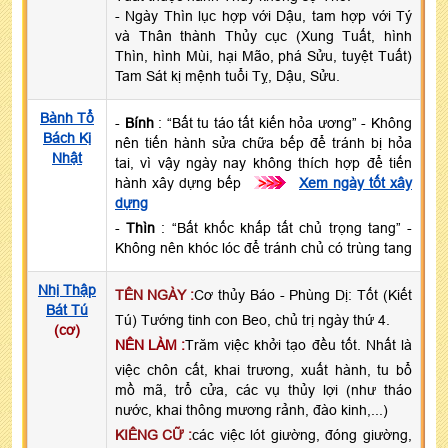
- Ngày Thìn lục hợp với Dậu, tam hợp với Tý
và Thân thành Thủy cục (Xung Tuất, hình
Thìn, hình Mùi, hại Mão, phá Sửu, tuyệt Tuất)
Tam Sát kị mệnh tuổi Tỵ, Dậu, Sửu.
Bành Tổ
-
Bính
: “Bất tu táo tất kiến hỏa ương” - Không
Bách Kị
nên tiến hành sửa chữa bếp để tránh bị hỏa
Nhật
tai, vì vậy ngày nay không thích hợp để tiến
hành xây dựng bếp
>>>
Xem ngày tốt xây
dựng
-
Thìn
: “Bất khốc khấp tất chủ trọng tang” -
Không nên khóc lóc để tránh chủ có trùng tang
Nhị Thập
TÊN NGÀY :
Cơ thủy Báo - Phùng Dị: Tốt (Kiết
Bát Tú
Tú) Tướng tinh con Beo, chủ trị ngày thứ 4.
(cơ)
NÊN LÀM :
Trăm việc khởi tạo đều tốt. Nhất là
việc chôn cất, khai trương, xuất hành, tu bổ
mồ mã, trổ cửa, các vụ thủy lợi (như tháo
nước, khai thông mương rảnh, đào kinh,...)
KIÊNG CỮ :
các việc lót giường, đóng giường,