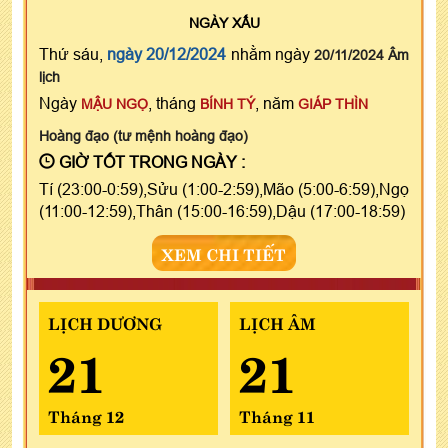
NGÀY
XẤU
Thứ sáu,
ngày 20/12/2024
nhằm ngày
20/11/2024 Âm
lịch
Ngày
, tháng
, năm
MẬU NGỌ
BÍNH TÝ
GIÁP THÌN
Hoàng đạo (tư mệnh hoàng đạo)
GIỜ TỐT TRONG NGÀY :
Tí (23:00-0:59),Sửu (1:00-2:59),Mão (5:00-6:59),Ngọ
(11:00-12:59),Thân (15:00-16:59),Dậu (17:00-18:59)
XEM CHI TIẾT
LỊCH DƯƠNG
LỊCH ÂM
21
21
Tháng 12
Tháng 11