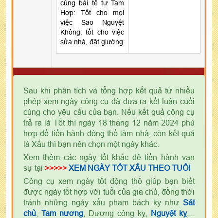
cúng bái tế tự Tam
Hợp: Tốt cho mọi
việc Sao Nguyệt
Không: tốt cho việc
sửa nhà, đặt giường
Sau khi phân tích và tổng hợp kết quả từ nhiều
phép xem ngày công cụ đã đưa ra kết luận cuối
cùng cho yêu cầu của bạn. Nếu kết quả công cụ
trả ra là Tốt thì ngày 18 tháng 12 năm 2024 phù
hợp để tiến hành động thổ làm nhà, còn kết quả
là Xấu thì bạn nên chọn một ngày khác.
Xem thêm các ngày tốt khác để tiến hành vạn
sự tại
>>>>>
XEM NGÀY TỐT XẤU THEO TUỔI
Công cụ xem ngày tốt động thổ giúp bạn biết
được ngày tốt hợp với tuổi của gia chủ, đồng thời
tránh những ngày xấu phạm bách kỵ như
Sát
chủ
,
Tam nương
, Dương công kỵ,
Nguyệt kỵ
,...