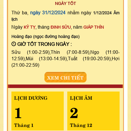
NGÀY TỐT
Thứ ba,
ngày 31/12/2024
nhằm ngày
1/12/2024 Âm
lịch
Ngày
, tháng
, năm
KỶ TỴ
ĐINH SỬU
GIÁP THÌN
Hoàng đạo (ngọc đường hoàng đạo)
GIỜ TỐT TRONG NGÀY :
Sửu (1:00-2:59),Thìn (7:00-8:59),Ngọ (11:00-
12:59),Mùi (13:00-14:59),Tuất (19:00-20:59),Hợi
(21:00-22:59)
XEM CHI TIẾT
LỊCH DƯƠNG
LỊCH ÂM
1
2
Tháng 1
Tháng 12