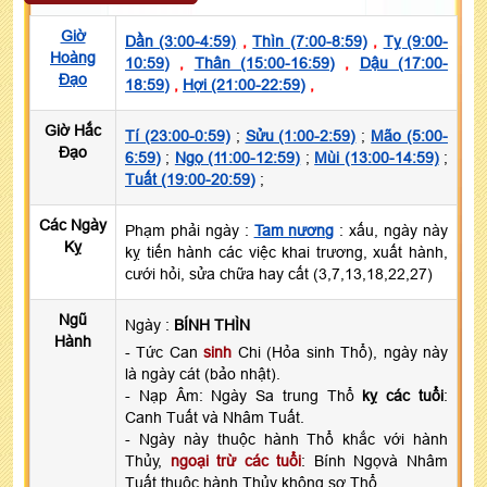
Giờ
Dần (3:00-4:59)
,
Thìn (7:00-8:59)
,
Tỵ (9:00-
Hoàng
10:59)
,
Thân (15:00-16:59)
,
Dậu (17:00-
Đạo
18:59)
,
Hợi (21:00-22:59)
,
Giờ Hắc
Tí (23:00-0:59)
;
Sửu (1:00-2:59)
;
Mão (5:00-
Đạo
6:59)
;
Ngọ (11:00-12:59)
;
Mùi (13:00-14:59)
;
Tuất (19:00-20:59)
;
Các Ngày
Phạm phải ngày :
Tam nương
: xấu, ngày này
Kỵ
kỵ tiến hành các việc khai trương, xuất hành,
cưới hỏi, sửa chữa hay cất (3,7,13,18,22,27)
Ngũ
Ngày :
BÍNH THÌN
Hành
- Tức Can
sinh
Chi (Hỏa sinh Thổ), ngày này
là ngày cát (bảo nhật).
- Nạp Âm: Ngày Sa trung Thổ
kỵ các tuổi
:
Canh Tuất và Nhâm Tuất.
- Ngày này thuộc hành Thổ khắc với hành
Thủy,
ngoại trừ các tuổi
: Bính Ngọvà Nhâm
Tuất thuộc hành Thủy không sợ Thổ.