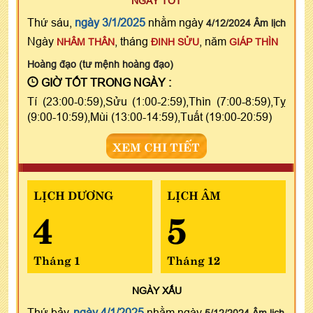
NGÀY TỐT
Thứ sáu,
ngày 3/1/2025
nhằm ngày
4/12/2024 Âm lịch
Ngày
, tháng
, năm
NHÂM THÂN
ĐINH SỬU
GIÁP THÌN
Hoàng đạo (tư mệnh hoàng đạo)
GIỜ TỐT TRONG NGÀY :
Tí (23:00-0:59),Sửu (1:00-2:59),Thìn (7:00-8:59),Tỵ
(9:00-10:59),Mùi (13:00-14:59),Tuất (19:00-20:59)
XEM CHI TIẾT
LỊCH DƯƠNG
LỊCH ÂM
4
5
Tháng 1
Tháng 12
NGÀY
XẤU
Thứ bảy,
ngày 4/1/2025
nhằm ngày
5/12/2024 Âm lịch