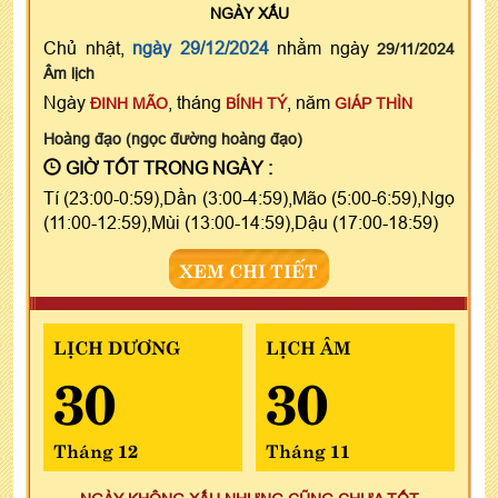
NGÀY
XẤU
Chủ nhật,
ngày 29/12/2024
nhằm ngày
29/11/2024
Âm lịch
Ngày
, tháng
, năm
ĐINH MÃO
BÍNH TÝ
GIÁP THÌN
Hoàng đạo (ngọc đường hoàng đạo)
GIỜ TỐT TRONG NGÀY :
Tí (23:00-0:59),Dần (3:00-4:59),Mão (5:00-6:59),Ngọ
(11:00-12:59),Mùi (13:00-14:59),Dậu (17:00-18:59)
XEM CHI TIẾT
LỊCH DƯƠNG
LỊCH ÂM
30
30
Tháng 12
Tháng 11