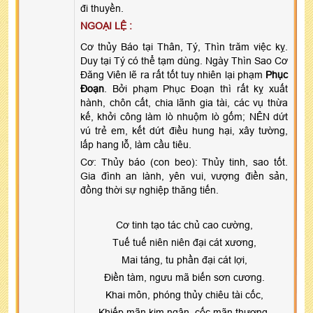
đi thuyền.
NGOẠI LỆ :
Cơ thủy Báo tại Thân, Tý, Thìn trăm việc kỵ.
Duy tại Tý có thể tạm dùng. Ngày Thìn Sao Cơ
Đăng Viên lẽ ra rất tốt tuy nhiên lại phạm
Phục
Đoạn
. Bởi phạm Phục Đoạn thì rất kỵ xuất
hành, chôn cất, chia lãnh gia tài, các vụ thừa
kế, khởi công làm lò nhuộm lò gốm; NÊN dứt
vú trẻ em, kết dứt điều hung hại, xây tường,
lấp hang lỗ, làm cầu tiêu.
Cơ: Thủy báo (con beo): Thủy tinh, sao tốt.
Gia đình an lành, yên vui, vượng điền sản,
đồng thời sự nghiệp thăng tiến.
Cơ tinh tạo tác chủ cao cường,
Tuế tuế niên niên đại cát xương,
Mai táng, tu phần đại cát lợi,
Điền tàm, ngưu mã biến sơn cương.
Khai môn, phóng thủy chiêu tài cốc,
Khiếp mãn kim ngân, cốc mãn thương.