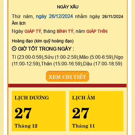
NGÀY
XẤU
Thứ năm,
ngày 26/12/2024
nhằm ngày
26/11/2024
Âm lịch
Ngày
, tháng
, năm
GIÁP TÝ
BÍNH TÝ
GIÁP THÌN
Hoàng đạo (kim quỹ hoàng đạo)
GIỜ TỐT TRONG NGÀY :
Tí (23:00-0:59),Sửu (1:00-2:59),Mão (5:00-6:59),Ngọ
(11:00-12:59),Thân (15:00-16:59),Dậu (17:00-18:59)
XEM CHI TIẾT
LỊCH DƯƠNG
LỊCH ÂM
27
27
Tháng 12
Tháng 11