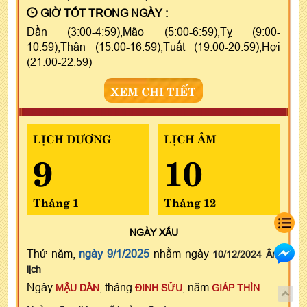
GIỜ TỐT TRONG NGÀY :
Dần (3:00-4:59),Mão (5:00-6:59),Tỵ (9:00-
10:59),Thân (15:00-16:59),Tuất (19:00-20:59),Hợi
(21:00-22:59)
XEM CHI TIẾT
LỊCH DƯƠNG
LỊCH ÂM
9
10
Tháng 1
Tháng 12
NGÀY
XẤU
Thứ năm,
ngày 9/1/2025
nhằm ngày
10/12/2024 Âm
lịch
Ngày
, tháng
, năm
MẬU DẦN
ĐINH SỬU
GIÁP THÌN