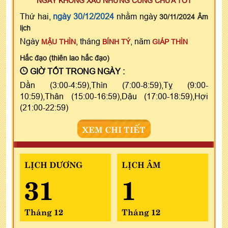
NGÀY KHÔNG XẤU NHƯNG CŨNG CHƯA TỐT
Thứ hai,
ngày 30/12/2024
nhằm ngày
30/11/2024 Âm
lịch
Ngày
, tháng
, năm
MẬU THÌN
BÍNH TÝ
GIÁP THÌN
Hắc đạo (thiên lao hắc đạo)
GIỜ TỐT TRONG NGÀY :
Dần (3:00-4:59),Thìn (7:00-8:59),Tỵ (9:00-
10:59),Thân (15:00-16:59),Dậu (17:00-18:59),Hợi
(21:00-22:59)
XEM CHI TIẾT
LỊCH DƯƠNG
LỊCH ÂM
31
1
Tháng 12
Tháng 12