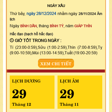
NGÀY
XẤU
Thứ bảy,
ngày 28/12/2024
nhằm ngày
28/11/2024 Âm
lịch
Ngày
, tháng
, năm
BÍNH DẦN
BÍNH TÝ
GIÁP THÌN
Hắc đạo (bạch hổ hắc đạo)
GIỜ TỐT TRONG NGÀY :
Tí (23:00-0:59),Sửu (1:00-2:59),Thìn (7:00-8:59),Tỵ
(9:00-10:59),Mùi (13:00-14:59),Tuất (19:00-20:59)
XEM CHI TIẾT
LỊCH DƯƠNG
LỊCH ÂM
29
29
Tháng 12
Tháng 11