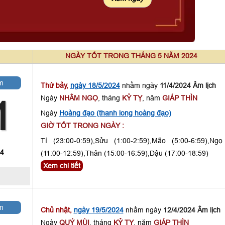
NGÀY TỐT TRONG THÁNG 5 NĂM 2024
m
Thứ bảy,
ngày 18/5/2024
nhằm ngày
11/4/2024 Âm lịch
Ngày
NHÂM NGỌ
, tháng
KỶ TỴ
, năm
GIÁP THÌN
1
Ngày
Hoàng đạo (thanh long hoàng đạo)
GIỜ TỐT TRONG NGÀY :
Tí (23:00-0:59),Sửu (1:00-2:59),Mão (5:00-6:59),Ngọ
 4
(11:00-12:59),Thân (15:00-16:59),Dậu (17:00-18:59)
Xem chi tiết
m
Chủ nhật,
ngày 19/5/2024
nhằm ngày
12/4/2024 Âm lịch
Ngày
QUÝ MÙI
, tháng
KỶ TỴ
, năm
GIÁP THÌN