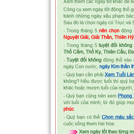
Xem thêm các ngày tốt khác để ti
Công cụ xem ngày tốt động thổ gi
tránh những ngày xấu phạm bá
Sau đó là chọn ngày có Trực và S
- Trong tháng 5
nên chọn
động 
Nguyệt Giải, Giải Thần, Thiên H
- Trong tháng 5
tuyệt đối không
Thổ Cấm, Thổ Kỵ, Thiên Cẩu, Địa
-
Tuyệt đối không
động thổ vào 
ngày Con nước,
ngày Kim thần th
- Quý bạn cần phải
Xem Tuổi Là
không? Nếu được tuổi thì quý bạ
khác hoặc mượn tuổi của người,
- Quý bạn cũng nên xem
Phong
với tuổi của mình, từ đó giúp m
phúc
.
- Quý bạn có thể
Chọn màu sắc 
cuộc sống them hài hòa.
Xem ngày tốt theo từng mụ