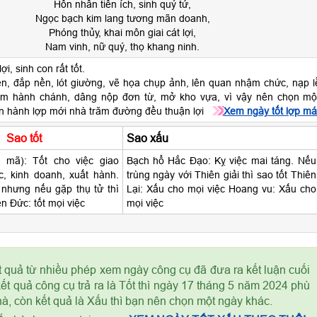
Hôn nhân tiến ích, sinh quý tử,
Ngọc bạch kim lang tương mãn doanh,
Phóng thủy, khai môn giai cát lợi,
Nam vinh, nữ quý, thọ khang ninh.
i, sinh con rất tốt.
n, đắp nền, lót giường, vẽ họa chụp ảnh, lên quan nhậm chức, nạp l
làm hành chánh, dâng nộp đơn từ, mở kho vựa, vì vậy nên chọn mộ
ến hành lợp mới nhà trăm đường đều thuận lợi
Xem ngày tốt lợp má
Sao tốt
Sao xấu
 mã): Tốt cho việc giao
Bạch hổ Hắc Đạo: Kỵ việc mai táng. Nếu
ộc, kinh doanh, xuất hành.
trùng ngày với Thiên giải thì sao tốt Thiên
 nhưng nếu gặp thụ tử thì
Lại: Xấu cho mọi việc Hoang vu: Xấu cho
ên Đức: tốt mọi việc
mọi việc
t quả từ nhiều phép xem ngày công cụ đã đưa ra kết luận cuối
t quả công cụ trả ra là Tốt thì ngày 17 tháng 5 năm 2024 phù
à, còn kết quả là Xấu thì bạn nên chọn một ngày khác.