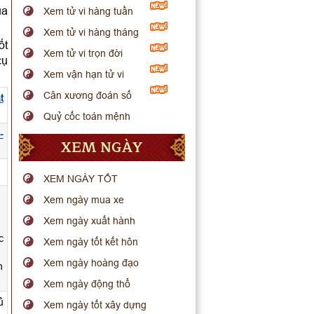
ua
Xem tử vi hàng tuần
Xem tử vi hàng tháng
ốt
Xem tử vi trọn đời
cụ
Xem vận hạn tử vi
Cân xương đoán số
t
Quỷ cốc toán mệnh
-
XEM NGÀY
.
XEM NGÀY TỐT
Xem ngày mua xe
Xem ngày xuất hành
c
Xem ngày tốt kết hôn
Xem ngày hoàng đạo
h
Xem ngày động thổ
ủ
Xem ngày tốt xây dựng