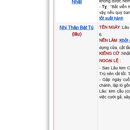
không được nếm
Nhật
-
Tỵ
: “Bất viễn 
vậy, nếu quý bạ
tốt xuất hành
Nhị Thập Bát Tú
TÊN NGÀY :
Lâu 
(lâu)
6.
NÊN LÀM :
Khởi 
dựng cửa, cất lầ
KIÊNG CỮ :
Nhất
NGOẠI LỆ :
- Sao Lâu kim Cẩ
Trù nên rất tốt. 
- Gặp ngày cuố
chánh, lập lò gố
Lâu: kim cẩu (co
việc cưới gả, xây 