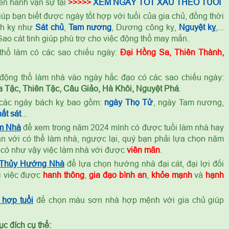
ến hành vạn sự tại
>>>>>
XEM NGÀY TỐT XẤU THEO TUỔI
úp bạn biết được ngày tốt hợp với tuổi của gia chủ, đồng thời
ch kỵ như
Sát chủ
,
Tam nương
, Dương công kỵ,
Nguyệt kỵ
,...
ao cát tinh giúp phù trợ cho việc động thổ may mắn.
thổ làm có các sao chiếu ngày:
Đại Hồng Sa, Thiên Thành,
ỷ
động thổ làm nhà vào ngày hắc đạo có các sao chiếu ngày:
 Tặc, Thiên Tặc, Câu Giảo, Hà Khôi, Nguyệt Phá
.
các ngày bách kỵ bao gồm:
ngày Thọ Tử
, ngày Tam nương,
ất sát
...
m Nhà
để xem trong năm 2024 mình có được tuổi làm nhà hay
n với có thể làm nhà, ngược lại, quý bạn phải lựa chọn năm
 có như vậy việc làm nhà với được
viên mãn
.
 Thủy Hướng Nhà
để lựa chọn hướng nhà đại cát, đại lợi đối
ọi việc được
hanh thông
,
gia đạo bình an
,
khỏe mạnh
và
hạnh
hợp tuổi
để chọn màu sơn nhà hợp mệnh với gia chủ giúp
c đích cụ thể: