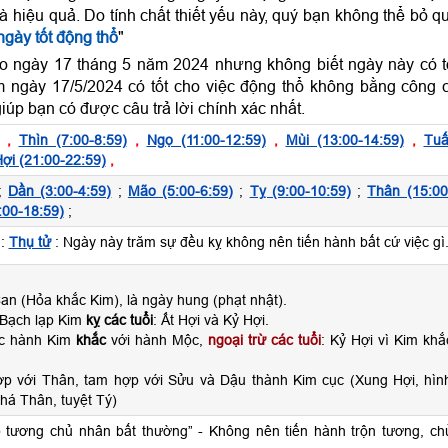
và hiệu quả. Do tính chất thiết yếu này, quý bạn không thể bỏ q
gày tốt động thổ
"
o ngày 17 tháng 5 năm 2024 nhưng không biết ngày này có t
 ngày 17/5/2024 có tốt cho việc động thổ không bằng công 
iúp bạn có được câu trả lời chính xác nhất.
,
Thìn (7:00-8:59)
,
Ngọ (11:00-12:59)
,
Mùi (13:00-14:59)
,
Tuấ
ợi (21:00-22:59)
,
;
Dần (3:00-4:59)
;
Mão (5:00-6:59)
;
Tỵ (9:00-10:59)
;
Thân (15:00
:00-18:59)
;
:
Thụ tử
: Ngày này trăm sự đều kỵ không nên tiến hành bất cứ việc gì
n (Hỏa khắc Kim), là ngày hung (phạt nhật).
 Bạch lạp Kim
kỵ các tuổi
: Ất Hợi và Kỷ Hợi.
ộc hành Kim
khắc
với hành Mộc,
ngoại trừ các tuổi
: Kỷ Hợi vì Kim khắ
ợp với Thân, tam hợp với Sửu và Dậu thành Kim cục (Xung Hợi, hìn
há Thân, tuyệt Tý)
 tương chủ nhân bất thường” - Không nên tiến hành trộn tương, ch