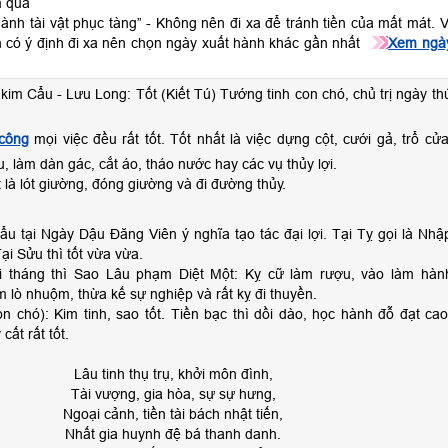
 qua
hành tài vật phục tàng” - Không nên đi xa để tránh tiền của mất mát. V
n có ý định đi xa nên chọn ngày xuất hành khác gần nhất
Xem ngà
kim Cẩu - Lưu Long: Tốt (Kiết Tú) Tướng tinh con chó, chủ trị ngày th
công
mọi việc đều rất tốt. Tốt nhất là việc dựng cột, cưới gả, trổ cửa
u, làm dàn gác, cắt áo, tháo nước hay các vụ thủy lợi.
 là lót giường, đóng giường và đi đường thủy.
u tại Ngày Dậu Đăng Viên ý nghĩa tạo tác đại lợi. Tại Tỵ gọi là Nhậ
Tại Sửu thì tốt vừa vừa.
i tháng thì Sao Lâu phạm Diệt Một: Kỵ cữ làm rượu, vào làm hàn
m lò nhuộm, thừa kế sự nghiệp và rất kỵ đi thuyền.
n chó): Kim tinh, sao tốt. Tiền bạc thì dồi dào, học hành đỗ đạt cao
cất rất tốt.
Lâu tinh thụ trụ, khởi môn đình,
Tài vượng, gia hòa, sự sự hưng,
Ngoại cảnh, tiền tài bách nhật tiến,
Nhất gia huynh đệ bá thanh danh.