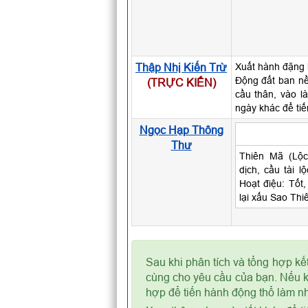
Thập Nhị Kiến Trừ
Xuất hành đặng lợ
Động đất ban nề
(TRỰC KIẾN)
cầu thân, vào 
ngày khác để ti
Ngọc Hạp Thông
Thư
Thiên Mã (Lộc
dịch, cầu tài l
Hoạt điệu: Tốt,
lại xấu Sao Thi
Sau khi phân tích và tổng hợp kế
cùng cho yêu cầu của bạn. Nếu kế
hợp để tiến hành động thổ làm nh