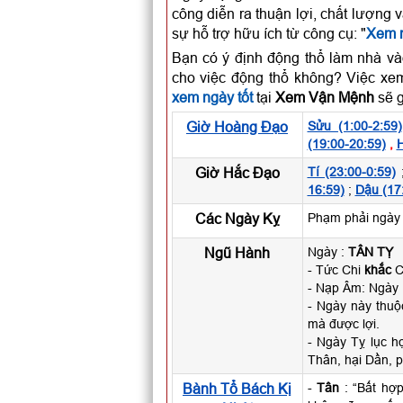
công diễn ra thuận lợi, chất lượng 
sự hỗ trợ hữu ích từ công cụ: "
Xem n
Bạn có ý định động thổ làm nhà và
cho việc động thổ không? Việc xem
xem ngày tốt
tại
Xem Vận Mệnh
sẽ g
Giờ Hoàng Đạo
Sửu (1:00-2:59)
(19:00-20:59)
,
H
Giờ Hắc Đạo
Tí (23:00-0:59)
16:59)
;
Dậu (17
Các Ngày Kỵ
Phạm phải ngày 
Ngũ Hành
Ngày :
TÂN TỴ
- Tức Chi
khắc
Ca
- Nạp Âm: Ngày
- Ngày này thu
mà được lợi.
- Ngày Tỵ lục h
Thân, hại Dần, p
Bành Tổ Bách Kị
-
Tân
: “Bất hợp