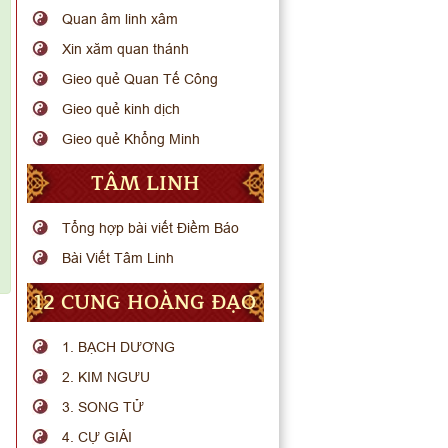
Quan âm linh xâm
Xin xăm quan thánh
Gieo quẻ Quan Tế Công
Gieo quẻ kinh dịch
Gieo quẻ Khổng Minh
TÂM LINH
Tổng hợp bài viết Điềm Báo
Bài Viết Tâm Linh
12 CUNG HOÀNG ĐẠO
1. BẠCH DƯƠNG
2. KIM NGƯU
3. SONG TỬ
4. CỰ GIẢI