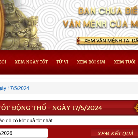
BÓI
XEM NGÀY TỐT
TỬ VI
XEM BÓI SIM
XEM TUỔI
ày 17/5/2024
ỐT ĐỘNG THỔ - NGÀY 17/5/2024
o để có kết quả tốt nhất
XEM KẾT QUẢ