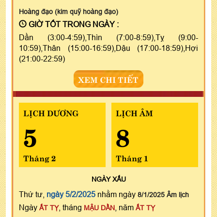
Hoàng đạo (kim quỹ hoàng đạo)
GIỜ TỐT TRONG NGÀY :
Dần (3:00-4:59),Thìn (7:00-8:59),Tỵ (9:00-
10:59),Thân (15:00-16:59),Dậu (17:00-18:59),Hợi
(21:00-22:59)
XEM CHI TIẾT
LỊCH DƯƠNG
LỊCH ÂM
5
8
Tháng 2
Tháng 1
NGÀY
XẤU
Thứ tư,
ngày 5/2/2025
nhằm ngày
8/1/2025 Âm lịch
Ngày
, tháng
, năm
ẤT TỴ
MẬU DẦN
ẤT TỴ