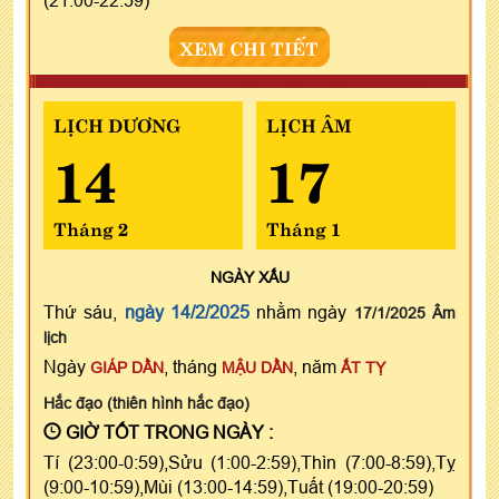
XEM CHI TIẾT
LỊCH DƯƠNG
LỊCH ÂM
14
17
Tháng 2
Tháng 1
NGÀY
XẤU
Thứ sáu,
ngày 14/2/2025
nhằm ngày
17/1/2025 Âm
lịch
Ngày
, tháng
, năm
GIÁP DẦN
MẬU DẦN
ẤT TỴ
Hắc đạo (thiên hình hắc đạo)
GIỜ TỐT TRONG NGÀY :
Tí (23:00-0:59),Sửu (1:00-2:59),Thìn (7:00-8:59),Tỵ
(9:00-10:59),Mùi (13:00-14:59),Tuất (19:00-20:59)