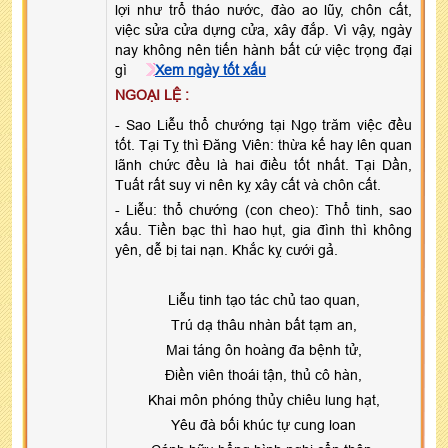
lợi như trổ tháo nước, đào ao lũy, chôn cất,
việc sửa cửa dựng cửa, xây đắp. Vì vậy, ngày
nay không nên tiến hành bất cứ việc trọng đại
gì
Xem ngày tốt xấu
NGOẠI LỆ :
- Sao Liễu thổ chướng tại Ngọ trăm việc đều
tốt. Tại Tỵ thì Đăng Viên: thừa kế hay lên quan
lãnh chức đều là hai điều tốt nhất. Tại Dần,
Tuất rất suy vi nên kỵ xây cất và chôn cất.
- Liễu: thổ chướng (con cheo): Thổ tinh, sao
xấu. Tiền bạc thì hao hụt, gia đình thì không
yên, dễ bị tai nạn. Khắc kỵ cưới gả.
Liễu tinh tạo tác chủ tao quan,
Trú dạ thâu nhàn bất tạm an,
Mai táng ôn hoàng đa bệnh tử,
Điền viên thoái tận, thủ cô hàn,
Khai môn phóng thủy chiêu lung hạt,
Yêu đà bối khúc tự cung loan