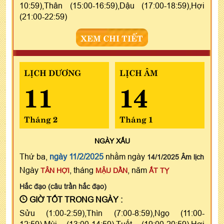
10:59),Thân (15:00-16:59),Dậu (17:00-18:59),Hợi
(21:00-22:59)
XEM CHI TIẾT
LỊCH DƯƠNG
LỊCH ÂM
11
14
Tháng 2
Tháng 1
NGÀY
XẤU
Thứ ba,
ngày 11/2/2025
nhằm ngày
14/1/2025 Âm lịch
Ngày
, tháng
, năm
TÂN HỢI
MẬU DẦN
ẤT TỴ
Hắc đạo (câu trần hắc đạo)
GIỜ TỐT TRONG NGÀY :
Sửu (1:00-2:59),Thìn (7:00-8:59),Ngọ (11:00-
12:59),Mùi (13:00-14:59),Tuất (19:00-20:59),Hợi