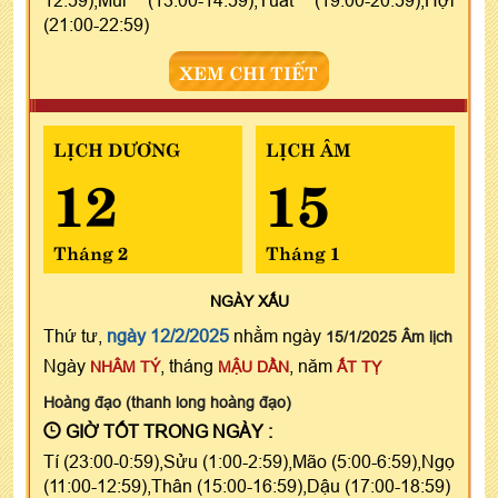
(21:00-22:59)
XEM CHI TIẾT
LỊCH DƯƠNG
LỊCH ÂM
12
15
Tháng 2
Tháng 1
NGÀY
XẤU
Thứ tư,
ngày 12/2/2025
nhằm ngày
15/1/2025 Âm lịch
Ngày
, tháng
, năm
NHÂM TÝ
MẬU DẦN
ẤT TỴ
Hoàng đạo (thanh long hoàng đạo)
GIỜ TỐT TRONG NGÀY :
Tí (23:00-0:59),Sửu (1:00-2:59),Mão (5:00-6:59),Ngọ
(11:00-12:59),Thân (15:00-16:59),Dậu (17:00-18:59)