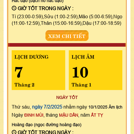
Hắc đạo (bạch hổ hắc đạo)
GIỜ TỐT TRONG NGÀY :
Tí (23:00-0:59),Sửu (1:00-2:59),Mão (5:00-6:59),Ngọ
(11:00-12:59),Thân (15:00-16:59),Dậu (17:00-18:59)
XEM CHI TIẾT
LỊCH DƯƠNG
LỊCH ÂM
7
10
Tháng 2
Tháng 1
NGÀY TỐT
Thứ sáu,
ngày 7/2/2025
nhằm ngày
10/1/2025 Âm lịch
Ngày
, tháng
, năm
ĐINH MÙI
MẬU DẦN
ẤT TỴ
Hoàng đạo (ngọc đường hoàng đạo)
GIỜ TỐT TRONG NGÀY :