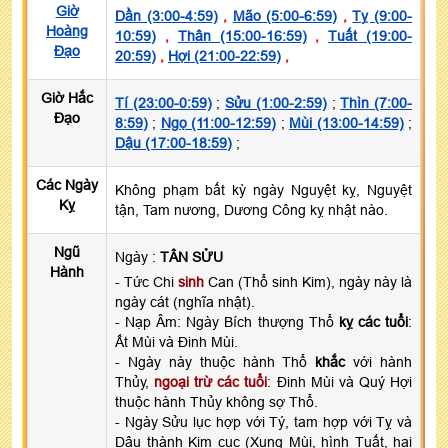
Giờ
Dần (3:00-4:59)
,
Mão (5:00-6:59)
,
Tỵ (9:00-
Hoàng
10:59)
,
Thân (15:00-16:59)
,
Tuất (19:00-
Đạo
20:59)
,
Hợi (21:00-22:59)
,
Giờ Hắc
Tí (23:00-0:59)
;
Sửu (1:00-2:59)
;
Thìn (7:00-
Đạo
8:59)
;
Ngọ (11:00-12:59)
;
Mùi (13:00-14:59)
;
Dậu (17:00-18:59)
;
Các Ngày
Không phạm bất kỳ ngày Nguyệt kỵ, Nguyệt
Kỵ
tận, Tam nương, Dương Công kỵ nhật nào.
Ngũ
Ngày :
TÂN SỬU
Hành
- Tức Chi
sinh
Can (Thổ sinh Kim), ngày này là
ngày cát (nghĩa nhật).
- Nạp Âm: Ngày Bích thượng Thổ
kỵ các tuổi
:
Ất Mùi và Đinh Mùi.
- Ngày này thuộc hành Thổ
khắc
với hành
Thủy,
ngoại trừ các tuổi
: Đinh Mùi và Quý Hợi
thuộc hành Thủy không sợ Thổ.
- Ngày Sửu lục hợp với Tý, tam hợp với Tỵ và
Dậu thành Kim cục (Xung Mùi, hình Tuất, hại