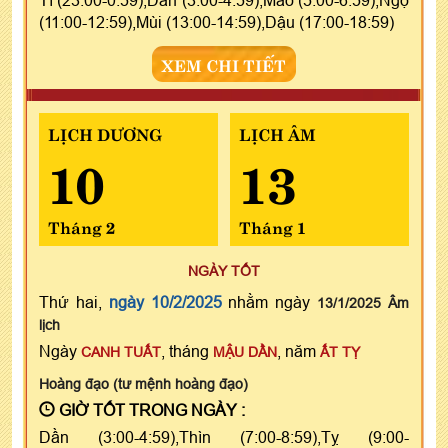
(11:00-12:59),Mùi (13:00-14:59),Dậu (17:00-18:59)
XEM CHI TIẾT
LỊCH DƯƠNG
LỊCH ÂM
10
13
Tháng 2
Tháng 1
NGÀY TỐT
Thứ hai,
ngày 10/2/2025
nhằm ngày
13/1/2025 Âm
lịch
Ngày
, tháng
, năm
CANH TUẤT
MẬU DẦN
ẤT TỴ
Hoàng đạo (tư mệnh hoàng đạo)
GIỜ TỐT TRONG NGÀY :
Dần (3:00-4:59),Thìn (7:00-8:59),Tỵ (9:00-