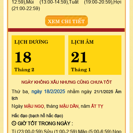
12:59),Mùi (13:00-14:59),Tuất (19:00-20:59),Hợi
(21:00-22:59)
XEM CHI TIẾT
LỊCH DƯƠNG
LỊCH ÂM
18
21
Tháng 2
Tháng 1
NGÀY KHÔNG XẤU NHƯNG CŨNG CHƯA TỐT
Thứ ba,
ngày 18/2/2025
nhằm ngày
21/1/2025 Âm
lịch
Ngày
, tháng
, năm
MẬU NGỌ
MẬU DẦN
ẤT TỴ
Hắc đạo (bạch hổ hắc đạo)
GIỜ TỐT TRONG NGÀY :
Tí (23:00-0:59),Sửu (1:00-2:59),Mão (5:00-6:59),Ngọ