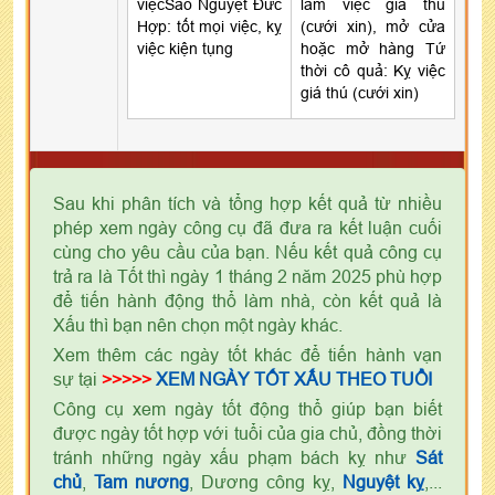
việcSao Nguyệt Đức
làm việc giá thú
Hợp: tốt mọi việc, kỵ
(cưới xin), mở cửa
việc kiện tụng
hoặc mở hàng Tứ
thời cô quả: Kỵ việc
giá thú (cưới xin)
Sau khi phân tích và tổng hợp kết quả từ nhiều
phép xem ngày công cụ đã đưa ra kết luận cuối
cùng cho yêu cầu của bạn. Nếu kết quả công cụ
trả ra là Tốt thì ngày 1 tháng 2 năm 2025 phù hợp
để tiến hành động thổ làm nhà, còn kết quả là
Xấu thì bạn nên chọn một ngày khác.
Xem thêm các ngày tốt khác để tiến hành vạn
sự tại
>>>>>
XEM NGÀY TỐT XẤU THEO TUỔI
Công cụ xem ngày tốt động thổ giúp bạn biết
được ngày tốt hợp với tuổi của gia chủ, đồng thời
tránh những ngày xấu phạm bách kỵ như
Sát
chủ
,
Tam nương
, Dương công kỵ,
Nguyệt kỵ
,...