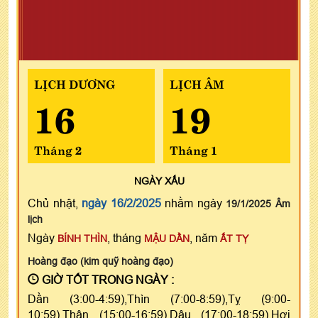
LỊCH DƯƠNG
LỊCH ÂM
16
19
Tháng 2
Tháng 1
NGÀY
XẤU
Chủ nhật,
ngày 16/2/2025
nhằm ngày
19/1/2025 Âm
lịch
Ngày
, tháng
, năm
BÍNH THÌN
MẬU DẦN
ẤT TỴ
Hoàng đạo (kim quỹ hoàng đạo)
GIỜ TỐT TRONG NGÀY :
Dần (3:00-4:59),Thìn (7:00-8:59),Tỵ (9:00-
10:59),Thân (15:00-16:59),Dậu (17:00-18:59),Hợi