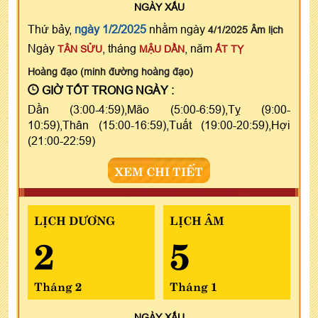
NGÀY
XẤU
Thứ bảy,
ngày 1/2/2025
nhằm ngày
4/1/2025 Âm lịch
Ngày
, tháng
, năm
TÂN SỬU
MẬU DẦN
ẤT TỴ
Hoàng đạo (minh đường hoàng đạo)
GIỜ TỐT TRONG NGÀY :
Dần (3:00-4:59),Mão (5:00-6:59),Tỵ (9:00-
10:59),Thân (15:00-16:59),Tuất (19:00-20:59),Hợi
(21:00-22:59)
XEM CHI TIẾT
LỊCH DƯƠNG
LỊCH ÂM
2
5
Tháng 2
Tháng 1
NGÀY
XẤU