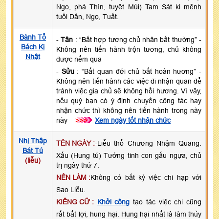
Ngọ, phá Thìn, tuyệt Mùi) Tam Sát kị mệnh
tuổi Dần, Ngọ, Tuất.
Bành Tổ
-
Tân
: “Bất hợp tương chủ nhân bất thường” -
Bách Kị
Không nên tiến hành trộn tương, chủ không
Nhật
được nếm qua
-
Sửu
: “Bất quan đới chủ bất hoàn hương” -
Không nên tiến hành các việc đi nhận quan để
tránh việc gia chủ sẽ không hồi hương. Vì vậy,
nếu quý bạn có ý định chuyển công tác hay
nhận chức thì không nên tiến hành trong này
này
>>>
Xem ngày tốt nhận chức
Nhị Thập
TÊN NGÀY :
-Liễu thổ Chương Nhậm Quang:
Bát Tú
Xấu (Hung tú) Tướng tinh con gấu ngựa, chủ
(liễu)
trị ngày thứ 7.
NÊN LÀM :
Không có bất kỳ việc chi hạp với
Sao Liễu.
KIÊNG CỮ :
Khởi công
tạo tác việc chi cũng
rất bất lợi, hung hại. Hung hại nhất là làm thủy