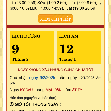
Tí (23:00-0:59),Sửu (1:00-2:59),Thìn (7:00-8:59),Tỵ
(9:00-10:59),Mùi (13:00-14:59),Tuất (19:00-20:59)
XEM CHI TIẾT
LỊCH DƯƠNG
LỊCH ÂM
9
12
Tháng 2
Tháng 1
NGÀY KHÔNG XẤU NHƯNG CŨNG CHƯA TỐT
Chủ nhật,
ngày 9/2/2025
nhằm ngày
12/1/2025 Âm
lịch
Ngày
, tháng
, năm
KỶ DẬU
MẬU DẦN
ẤT TỴ
Hắc đạo (nguyên vu hắc đạo)
GIỜ TỐT TRONG NGÀY :
Tí (23:00-0:59),Dần (3:00-4:59),Mão (5:00-6:59),Ngọ