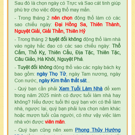
Sau đó là chọn ngày có Trực và Sao cát tinh giúp
phù trợ cho việc động thổ may mắn.
- Trong tháng 2
nên chọn
động thổ làm có các
sao chiếu ngày:
Đại Hồng Sa, Thiên Thành,
Nguyệt Giải, Giải Thần, Thiên Hỷ
- Trong tháng 2
tuyệt đối không
động thổ làm nhà
vào ngày hắc đạo có các sao chiếu ngày:
Thổ
Cấm, Thổ Kỵ, Thiên Cẩu, Địa Tặc, Thiên Tặc,
Câu Giảo, Hà Khôi, Nguyệt Phá
.
-
Tuyệt đối không
động thổ vào các ngày bách kỵ
bao gồm:
ngày Thọ Tử
, ngày Tam nương, ngày
Con nước,
ngày Kim thần thất sát
...
- Quý bạn cần phải
Xem Tuổi Làm Nhà
để xem
trong năm 2025 mình có được tuổi làm nhà hay
không? Nếu được tuổi thì quý bạn với có thể làm
nhà, ngược lại, quý bạn phải lựa chọn năm khác
hoặc mượn tuổi của người, có như vậy việc làm
nhà với được
viên mãn
.
- Quý bạn cũng nên xem
Phong Thủy Hướng