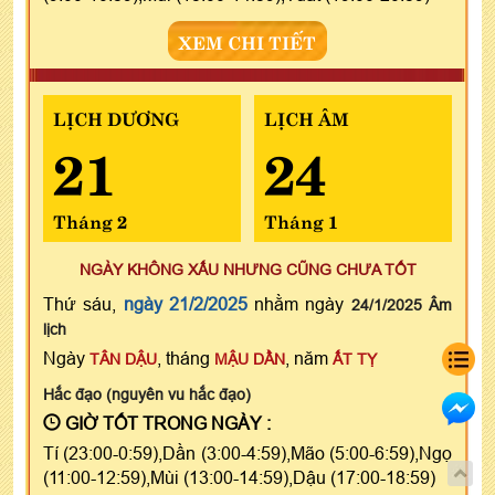
XEM CHI TIẾT
LỊCH DƯƠNG
LỊCH ÂM
21
24
Tháng 2
Tháng 1
NGÀY KHÔNG XẤU NHƯNG CŨNG CHƯA TỐT
Thứ sáu,
ngày 21/2/2025
nhằm ngày
24/1/2025 Âm
lịch
Ngày
, tháng
, năm
TÂN DẬU
MẬU DẦN
ẤT TỴ
Hắc đạo (nguyên vu hắc đạo)
GIỜ TỐT TRONG NGÀY :
Tí (23:00-0:59),Dần (3:00-4:59),Mão (5:00-6:59),Ngọ
(11:00-12:59),Mùi (13:00-14:59),Dậu (17:00-18:59)