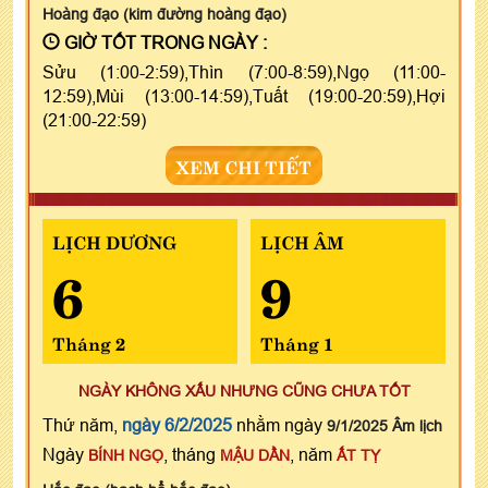
Hoàng đạo (kim đường hoàng đạo)
GIỜ TỐT TRONG NGÀY :
Sửu (1:00-2:59),Thìn (7:00-8:59),Ngọ (11:00-
12:59),Mùi (13:00-14:59),Tuất (19:00-20:59),Hợi
(21:00-22:59)
XEM CHI TIẾT
LỊCH DƯƠNG
LỊCH ÂM
6
9
Tháng 2
Tháng 1
NGÀY KHÔNG XẤU NHƯNG CŨNG CHƯA TỐT
Thứ năm,
ngày 6/2/2025
nhằm ngày
9/1/2025 Âm lịch
Ngày
, tháng
, năm
BÍNH NGỌ
MẬU DẦN
ẤT TỴ