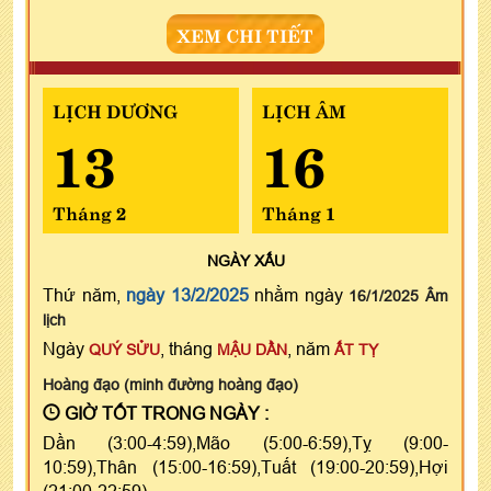
XEM CHI TIẾT
LỊCH DƯƠNG
LỊCH ÂM
13
16
Tháng 2
Tháng 1
NGÀY
XẤU
Thứ năm,
ngày 13/2/2025
nhằm ngày
16/1/2025 Âm
lịch
Ngày
, tháng
, năm
QUÝ SỬU
MẬU DẦN
ẤT TỴ
Hoàng đạo (minh đường hoàng đạo)
GIỜ TỐT TRONG NGÀY :
Dần (3:00-4:59),Mão (5:00-6:59),Tỵ (9:00-
10:59),Thân (15:00-16:59),Tuất (19:00-20:59),Hợi
(21:00-22:59)