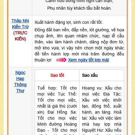
Cánh hữu bổng hình nghi cẩn thận,
Phụ nhân tùy khách tẩu bất hoàn.
Thập Nhị
Xuất hành đặng lợi, sinh con rất tốt.
Kiến Trừ
Động đất ban nền, đắp nền, lót giường, vẽ họa
(TRỰC
chụp ảnh, lên quan nhậm chức, nạp lễ cầu
KIẾN)
thân, vào làm hành chánh, dâng nộp đơn từ,
mở kho vựa, vì vậy nên chọn một ngày khác
để tiến hành lợp mới nhà trăm đường đều
thuận lợi
>>>
Xem ngày tốt lợp mái
Ngọc
Sao tốt
Sao xấu
Hạp
Thông
Tuế hợp: Tốt cho
Hoang vu: Xấu cho
Thư
mọi việc Tục Thế:
mọi việc Địa Tặc:
Tốt cho mọi việc,
Xấu với việc khởi
nhất là giá thú (cưới
tạo, động thổ, xuất
xin) Đại Hồng Sa:
hành, an táng. Hoả
Tốt cho mọi việc
tai: Xấu với việc làm
Minh đường Hoàng
nhà hay lợp nhà
Đạo - Tốt cho mọi
Nguyệt Hư: Xấu nếu