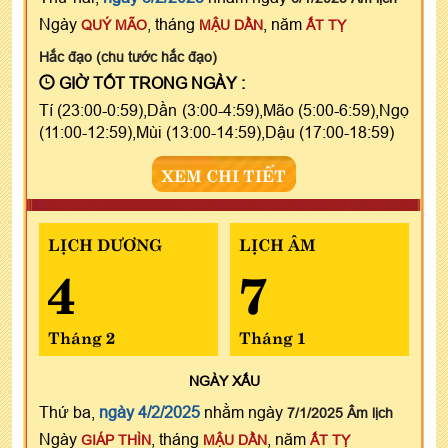
Ngày
, tháng
, năm
QUÝ MÃO
MẬU DẦN
ẤT TỴ
Hắc đạo (chu tước hắc đạo)
GIỜ TỐT TRONG NGÀY :
Tí (23:00-0:59),Dần (3:00-4:59),Mão (5:00-6:59),Ngọ
(11:00-12:59),Mùi (13:00-14:59),Dậu (17:00-18:59)
XEM CHI TIẾT
LỊCH DƯƠNG
LỊCH ÂM
4
7
Tháng 2
Tháng 1
NGÀY
XẤU
Thứ ba,
ngày 4/2/2025
nhằm ngày
7/1/2025 Âm lịch
Ngày
, tháng
, năm
GIÁP THÌN
MẬU DẦN
ẤT TỴ