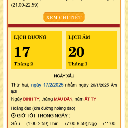
(21:00-22:59)
XEM CHI TIẾT
LỊCH DƯƠNG
LỊCH ÂM
17
20
Tháng 2
Tháng 1
NGÀY
XẤU
Thứ hai,
ngày 17/2/2025
nhằm ngày
20/1/2025 Âm
lịch
Ngày
, tháng
, năm
ĐINH TỴ
MẬU DẦN
ẤT TỴ
Hoàng đạo (kim đường hoàng đạo)
GIỜ TỐT TRONG NGÀY :
Sửu (1:00-2:59),Thìn (7:00-8:59),Ngọ (11:00-