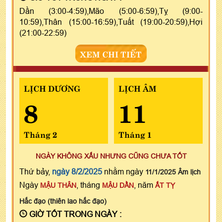
Dần (3:00-4:59),Mão (5:00-6:59),Tỵ (9:00-
10:59),Thân (15:00-16:59),Tuất (19:00-20:59),Hợi
(21:00-22:59)
XEM CHI TIẾT
LỊCH DƯƠNG
LỊCH ÂM
8
11
Tháng 2
Tháng 1
NGÀY KHÔNG XẤU NHƯNG CŨNG CHƯA TỐT
Thứ bảy,
ngày 8/2/2025
nhằm ngày
11/1/2025 Âm lịch
Ngày
, tháng
, năm
MẬU THÂN
MẬU DẦN
ẤT TỴ
Hắc đạo (thiên lao hắc đạo)
GIỜ TỐT TRONG NGÀY :