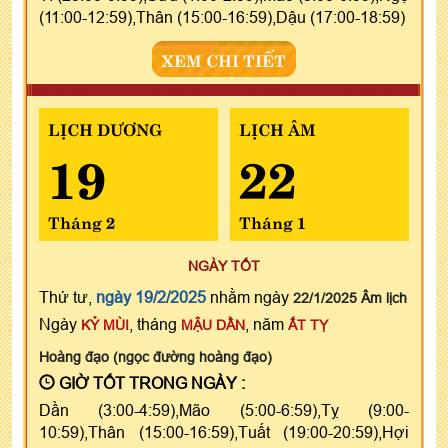
(11:00-12:59),Thân (15:00-16:59),Dậu (17:00-18:59)
XEM CHI TIẾT
LỊCH DƯƠNG
LỊCH ÂM
19
22
Tháng 2
Tháng 1
NGÀY TỐT
Thứ tư,
ngày 19/2/2025
nhằm ngày
22/1/2025 Âm lịch
Ngày
, tháng
, năm
KỶ MÙI
MẬU DẦN
ẤT TỴ
Hoàng đạo (ngọc đường hoàng đạo)
GIỜ TỐT TRONG NGÀY :
Dần (3:00-4:59),Mão (5:00-6:59),Tỵ (9:00-
10:59),Thân (15:00-16:59),Tuất (19:00-20:59),Hợi