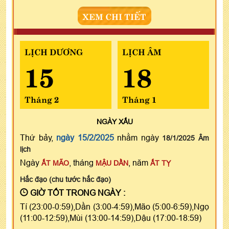
XEM CHI TIẾT
LỊCH DƯƠNG
LỊCH ÂM
15
18
Tháng 2
Tháng 1
NGÀY
XẤU
Thứ bảy,
ngày 15/2/2025
nhằm ngày
18/1/2025 Âm
lịch
Ngày
, tháng
, năm
ẤT MÃO
MẬU DẦN
ẤT TỴ
Hắc đạo (chu tước hắc đạo)
GIỜ TỐT TRONG NGÀY :
Tí (23:00-0:59),Dần (3:00-4:59),Mão (5:00-6:59),Ngọ
(11:00-12:59),Mùi (13:00-14:59),Dậu (17:00-18:59)