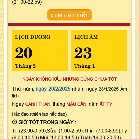
(21:00-22:59)
XEM CHI TIẾT
LỊCH DƯƠNG
LỊCH ÂM
20
23
Tháng 2
Tháng 1
NGÀY KHÔNG XẤU NHƯNG CŨNG CHƯA TỐT
Thứ năm,
ngày 20/2/2025
nhằm ngày
23/1/2025 Âm
lịch
Ngày
, tháng
, năm
CANH THÂN
MẬU DẦN
ẤT TỴ
Hắc đạo (thiên lao hắc đạo)
GIỜ TỐT TRONG NGÀY :
Tí (23:00-0:59),Sửu (1:00-2:59),Thìn (7:00-8:59),Tỵ
(9:00-10:59),Mùi (13:00-14:59),Tuất (19:00-20:59)