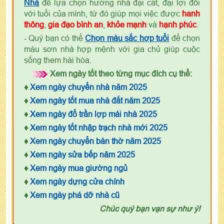
Nhà
để lựa chọn hướng nhà đại cát, đại lợi đối
với tuổi của mình, từ đó giúp mọi việc được
hanh
thông
,
gia đạo bình an
,
khỏe mạnh
và
hạnh phúc
.
- Quý bạn có thể
Chọn màu sắc hợp tuổi
để chọn
màu sơn nhà hợp mệnh với gia chủ giúp cuộc
sống them hài hòa.
Xem ngày tốt theo từng mục đích cụ thể:
♦
Xem ngày chuyển nhà năm 2025
♦
Xem ngày tốt mua nhà đất năm 2025
♦
Xem ngày đổ trần lợp mái nhà 2025
♦
Xem ngày tốt nhập trạch nhà mới 2025
♦
Xem ngày chuyển bàn thờ năm 2025
♦
Xem ngày sửa bếp năm 2025
♦
Xem ngày mua giường ngủ
♦
Xem ngày dựng cửa chính
♦
Xem ngày phá dỡ nhà cũ
Chúc quý bạn vạn sự như ý!