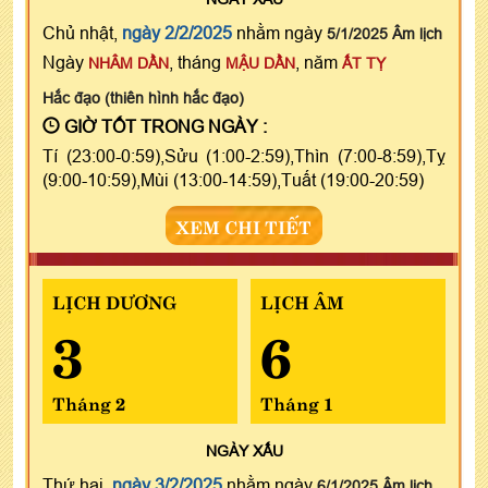
Chủ nhật,
ngày 2/2/2025
nhằm ngày
5/1/2025 Âm lịch
Ngày
, tháng
, năm
NHÂM DẦN
MẬU DẦN
ẤT TỴ
Hắc đạo (thiên hình hắc đạo)
GIỜ TỐT TRONG NGÀY :
Tí (23:00-0:59),Sửu (1:00-2:59),Thìn (7:00-8:59),Tỵ
(9:00-10:59),Mùi (13:00-14:59),Tuất (19:00-20:59)
XEM CHI TIẾT
LỊCH DƯƠNG
LỊCH ÂM
3
6
Tháng 2
Tháng 1
NGÀY
XẤU
Thứ hai,
ngày 3/2/2025
nhằm ngày
6/1/2025 Âm lịch