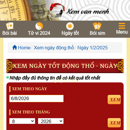
Menu
Bói bài
Tử vi 2024
Ngày tốt
Bói sim
Home
Xem ngày động thổ
Ngày 1/2/2025
XEM NGÀY TỐT ĐỘNG THỔ - NGÀY
Nhập đầy đủ thông tin để có kết quả tốt nhất
1/2/2025
XEM THEO NGÀY
XEM
XEM THEO THÁNG
XEM