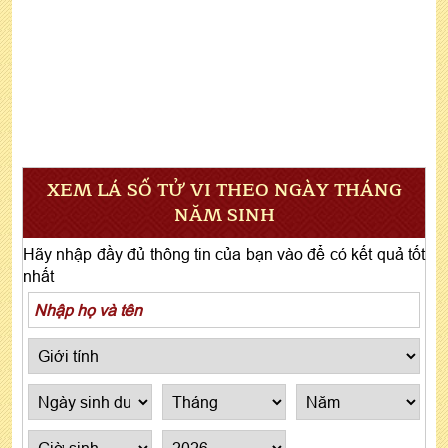
XEM LÁ SỐ TỬ VI THEO NGÀY THÁNG
NĂM SINH
Hãy nhập đầy đủ thông tin của bạn vào để có kết quả tốt
nhất