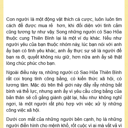
Con người là một động vật thích cá cược, luôn luôn tìm
cách để được mua rẻ hơn, khi đối diện với tình cảm
cũng tương tự như vậy. Song những người có Sao Hỏa
thuộc cung Thiên Bình lại là một ví dụ khác. Nếu như
người yêu của bạn thuộc nhóm này, lúc bạn nói với anh
ấy bạn có tình yêu khác, anh ấy thực sự sẽ là người để
bạn ra đi, quyết không níu giữ, hơn nữa anh ấy sẽ thật
lòng chúc phúc cho bạn.
Ngoài điều này ra, những người có Sao Hỏa Thiên Bình
rất coi trọng tính công bằng, có kiến thức xã hội, có
lương tâm. Mặc dù trên thế giới này đầy rẫy những bất
bình và thể lực, nhưng anh ấy vì yêu cầu công bằng của
bản thân sẽ cố gắng giành giật lại, hầu như không nghỉ
ngơi, là một người rất phù hợp với việc xử lý những
công việc xã hội.
Dưới con mắt của những người bên cạnh, họ là những
người điển hình cho mệnh khổ, rốt cuộc vì ai mà vất vả vì