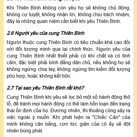
Khi Thiên Bình không còn yêu họ sẽ không chủ động,
không cự tuyệt, không nhận lời, không chịu trách nhiệm,
đây là những quan niệm cần biết khi yêu Thiên Bình.
2.6 Người yêu của cung Thiên Bình
Người thuộc cung Thiên Bình có tiêu chuẩn khá cao đối
với đối tượng mình qua lại chính thức. Người yêu của
cung Thiên Bình nhất thiết phải có khí chất và có tình
cảm, đặc biệt phải bình đẳng dân chủ, nếu không họ sẽ
không ngừng chia tay, không ngừng tìm kiếm đối tượng
phù hợp, hoặc không kết hôn.
2.7 Tại sao yêu Thiên Bình rất khó?
Cung Thiên Bình khi yêu sẽ lọc bỏ một số hành động thô
lỗ, để tránh mọi hành động có thể làm hỗn loạn đến trạng
thái ổn định của họ. Đương nhiên, thi thoảng cũng xảy ra
việc ngoài ý muốn. Khi phát hiện ra "Chiếc Cân" của
mình không cân bằng, cơn tức giận của cô ấy sẽ đột
nhiên bùng phát.