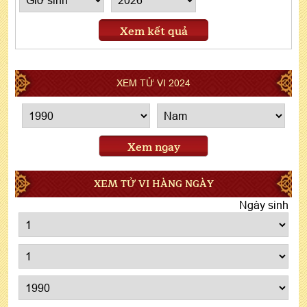
Xem kết quả
XEM TỬ VI 2024
Xem ngay
XEM TỬ VI HÀNG NGÀY
Ngày sinh