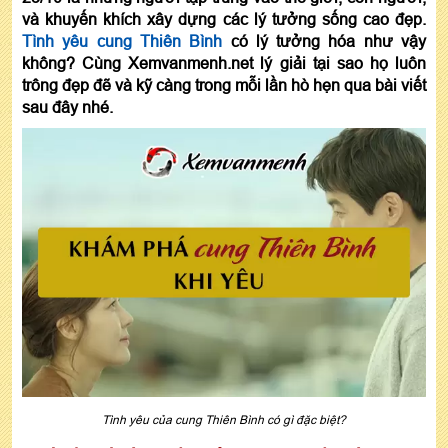
và khuyến khích xây dựng các lý tưởng sống cao đẹp.
Tình yêu cung Thiên Bình
có lý tưởng hóa như vậy
không? Cùng Xemvanmenh.net lý giải tại sao họ luôn
trông đẹp đẽ và kỹ càng trong mỗi lần hò hẹn qua bài viết
sau đây nhé.
Tình yêu của cung Thiên Bình có gì đặc biệt?