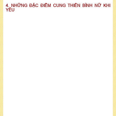
4. NHỮNG ĐẶC ĐIỂM CUNG THIÊN BÌNH NỮ KHI
YÊU