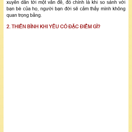
xuyên dẫn tới một vấn đề, đó chính là khi so sánh với
bạn bè của họ, người bạn đời sẽ cảm thấy mình không
quan trọng bằng.
2. THIÊN BÌNH KHI YÊU CÓ ĐẶC ĐIỂM GÌ?