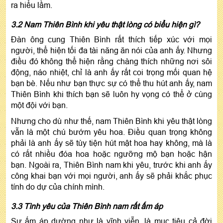
ra hiểu lầm.
3.2 Nam Thiên Bình khi yêu thật lòng có biểu hiện gì?
Đàn ông cung Thiên Bình rất thích tiếp xúc với mọi
người, thể hiện tối đa tài năng ăn nói của anh ấy. Nhưng
điều đó không thể hiện rằng chàng thích những nơi sôi
động, náo nhiệt, chỉ là anh ấy rất coi trọng mối quan hệ
bạn bè. Nếu như bạn thực sự có thể thu hút anh ấy, nam
Thiên Bình khi thích bạn sẽ luôn hy vọng có thể ở cùng
một đội với bạn.
Nhưng cho dù như thế, nam Thiên Bình khi yêu thật lòng
vẫn là một chú bướm yêu hoa. Điều quan trọng không
phải là anh ấy sẽ tùy tiện hút mật hoa hay không, mà là
có rất nhiều đóa hoa hoặc ngưỡng mộ bạn hoặc hận
bạn. Ngoài ra, Thiên Bình nam khi yêu, trước khi anh ấy
công khai bạn với mọi người, anh ấy sẽ phải khắc phục
tính do dự của chính mình.
3.3 Tình yêu của Thiên Bình nam rất ấm áp
Sự ấm áp dường như là vĩnh viễn, là mục tiêu cả đời