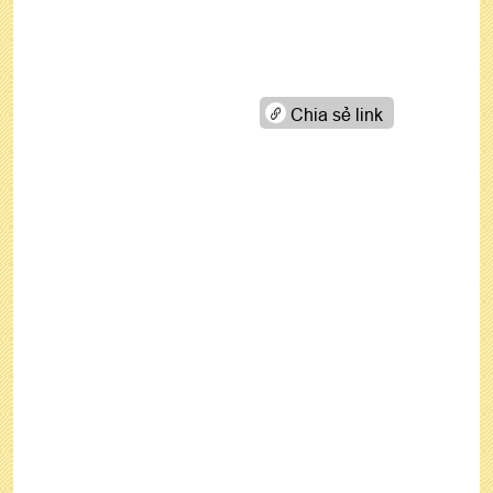
Chia sẻ link