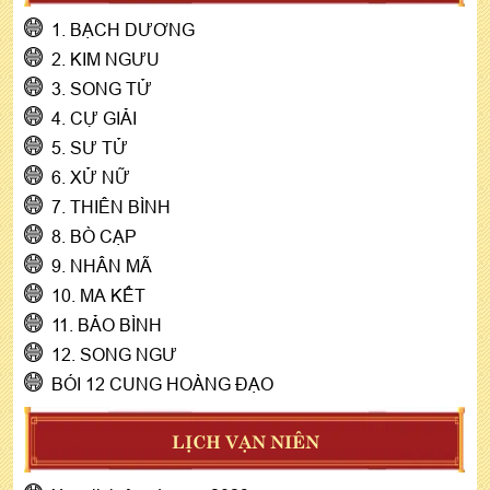
1. BẠCH DƯƠNG
2. KIM NGƯU
3. SONG TỬ
4. CỰ GIẢI
5. SƯ TỬ
6. XỬ NỮ
7. THIÊN BÌNH
8. BÒ CẠP
9. NHÂN MÃ
10. MA KẾT
11. BẢO BÌNH
12. SONG NGƯ
BÓI 12 CUNG HOÀNG ĐẠO
LỊCH VẠN NIÊN