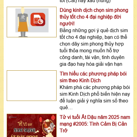
tốt (Cát) hay xấu (hung)
Dùng kinh dịch chọn sim phong
thủy tốt cho 4 đại nghiệp đời
người!
Bằng những gợi ý quẻ dịch sim
tốt cho 4 đại nghiệp, bạn có thể
chọn dãy sim phong thủy hợp
tuổi thỏa mong muốn hỗ trợ
công danh, tài vận, tình duyên
gia đạo hay hóa giải vận hạn
Tìm hiểu các phương pháp bói
sim theo Kinh Dịch
Khám phá các phương pháp bói
sim Kinh Dịch phổ biến hiện nay
để luận giải ý nghĩa sim số theo
quẻ…
Tử vi tuổi Ất Dậu năm 2025 nam
mạng #2005: Tình Cảm Bị Cản
Trở