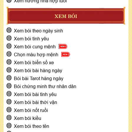
Xem hướng nhà hợp tuổi
XEM BÓI
Xem bói theo ngày sinh
Xem bói tình yêu
Xem bói cung mệnh
Chọn màu hợp mệnh
Xem bói biển số xe
Xem bói bài hàng ngày
Bói bài Tarot hàng ngày
Bói chứng minh thư nhân dân
Xem bói bài tình yêu
Xem bói bài thời vận
Xem bói nốt ruồi
Xem bói kiều
Xem bói theo tên