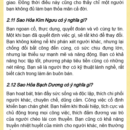
giao. Đồng thời điều này cũng cho thấy chỉ một người
bạn không đủ làm bạn thỏa mãn cả đời.
2.11 Sao Hỏa Kim Ngưu có ý nghĩa gì?
Bạn ngoan cố, thực dụng, quyết đoán và vô cùng tự tin.
Một khi bạn đã quyết định việc gì, sẽ rất khó để thay đổi.
Bạn không kiêng nể khi phán xét người khác, nhưng lại
chống đối bất công đến cùng, có sức chịu đựng lớn,
nhưng lại thiếu sự mạnh mẽ và năng động. Bạn có khả
năng học tập tốt, phương pháp tiêu tiền cũng có những
nét riêng. Bạn sẽ là người thợ có kỹ thuật lành nghề, rất
biết cách trong làm ăn buôn bán.
2.12 Sao Hỏa Bạch Dương có ý nghĩa gì?
Bạn hoạt bát, tràn đầy sức sống và độc lập, thích chi phối
người khác, chuyên chế, dũng cảm. Công việc cố định
khiến bạn chán ghét. Bạn hiếm khi thoải hiệp, tích cực và
chủ động trong mọi công việc, thích đảm đương vai trò
của người chèo lái con thuyền. Bạn cũng có khả năng
truyền nhiệt huyết của mình cho người khác, nên thường