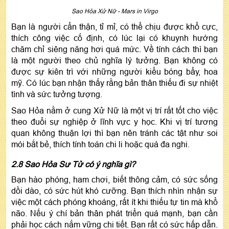
Sao Hỏa Xử Nữ - Mars in Virgo
Bạn là người cẩn thận, tỉ mỉ, có thể chịu được khổ cực,
thích công việc cố định, có lúc lại có khuynh hướng
chăm chỉ siêng năng hơi quá mức. Về tính cách thì bạn
là một người theo chủ nghĩa lý tưởng. Bạn không có
được sự kiên trì với những người kiểu bóng bẩy, hoa
mỹ. Có lúc bạn nhận thấy rằng bản thân thiếu đi sự nhiệt
tình và sức tưởng tượng.
Sao Hỏa nằm ở cung Xử Nữ là một vị trí rất tốt cho việc
theo đuổi sự nghiệp ở lĩnh vực y học. Khi vị trí tương
quan không thuận lợi thì bạn nên tránh các tật như soi
mói bắt bẻ, thích tính toán chi li hoặc quá đa nghi.
2.8 Sao Hỏa Sư Tử có ý nghĩa gì?
Bạn hào phóng, ham chơi, biết thông cảm, có sức sống
dồi dào, có sức hút khó cưỡng. Bạn thích nhìn nhận sự
việc một cách phóng khoáng, rất ít khi thiếu tự tin mà khổ
não. Nếu ý chí bản thân phát triển quá mạnh, bạn cần
phải học cách nắm vững chi tiết. Bạn rất có sức hấp dẫn.