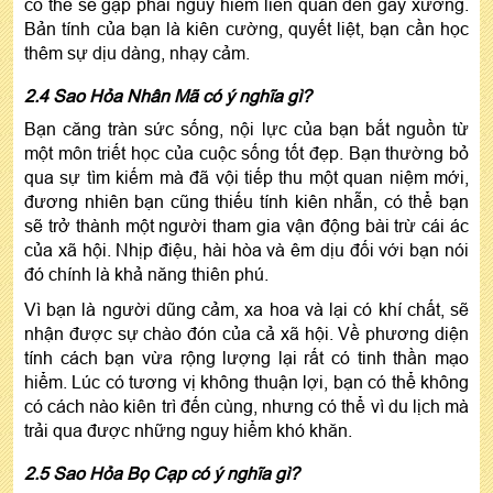
có thể sẽ gặp phải nguy hiểm liên quan đến gãy xương.
Bản tính của bạn là kiên cường, quyết liệt, bạn cần học
thêm sự dịu dàng, nhạy cảm.
2.4 Sao Hỏa Nhân Mã có ý nghĩa gì?
Bạn căng tràn sức sống, nội lực của bạn bắt nguồn từ
một môn triết học của cuộc sống tốt đẹp. Bạn thường bỏ
qua sự tìm kiếm mà đã vội tiếp thu một quan niệm mới,
đương nhiên bạn cũng thiếu tính kiên nhẫn, có thể bạn
sẽ trở thành một người tham gia vận động bài trừ cái ác
của xã hội. Nhịp điệu, hài hòa và êm dịu đối với bạn nói
đó chính là khả năng thiên phú.
Vì bạn là người dũng cảm, xa hoa và lại có khí chất, sẽ
nhận được sự chào đón của cả xã hội. Về phương diện
tính cách bạn vừa rộng lượng lại rất có tinh thần mạo
hiểm. Lúc có tương vị không thuận lợi, bạn có thể không
có cách nào kiên trì đến cùng, nhưng có thể vì du lịch mà
trải qua được những nguy hiểm khó khăn.
2.5 Sao Hỏa Bọ Cạp có ý nghĩa gì?