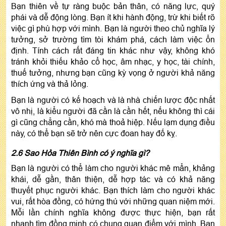
Bạn thiên về tự ràng buộc bản thân, có năng lực, quý
phái và dễ động lòng. Bạn ít khi hành động, trừ khi biết rõ
việc gì phù hợp với mình. Bạn là người theo chủ nghĩa lý
tưởng, sở trường tìm tòi khám phá, cách làm việc ổn
định. Tính cách rất đáng tin khác như vậy, không khó
tránh khỏi thiếu khảo cổ học, âm nhạc, y học, tài chính,
thuế tưởng, nhưng bạn cũng kỳ vọng ở người khả năng
thích ứng và thả lỏng.
Bạn là người có kế hoạch và là nhà chiến lược độc nhất
vô nhị, là kiểu người đã cần là cần hết, nếu không thì cái
gì cũng chẳng cần, khó mà thoả hiệp. Nếu lạm dụng điều
này, có thể bạn sẽ trở nên cực đoan hay đố kỵ.
2.6 Sao Hỏa Thiên Bình có ý nghĩa gì?
Bạn là người có thể làm cho người khác mê mẩn, khảng
khái, dễ gần, thân thiện, dễ hợp tác và có khả năng
thuyết phục người khác. Bạn thích làm cho người khác
vui, rất hòa đồng, có hứng thú với những quan niệm mới.
Mỗi lần chính nghĩa không được thực hiện, bạn rất
nhanh tìm đồng minh có chung quan điểm với mình. Bạn