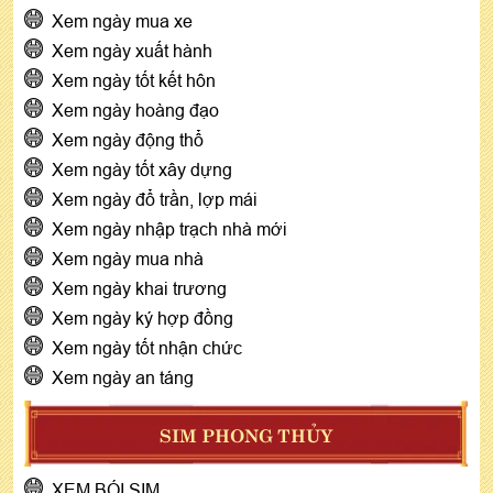
Xem ngày mua xe
Xem ngày xuất hành
Xem ngày tốt kết hôn
Xem ngày hoàng đạo
Xem ngày động thổ
Xem ngày tốt xây dựng
Xem ngày đổ trần, lợp mái
Xem ngày nhập trạch nhà mới
Xem ngày mua nhà
Xem ngày khai trương
Xem ngày ký hợp đồng
Xem ngày tốt nhận chức
Xem ngày an táng
SIM PHONG THỦY
XEM BÓI SIM