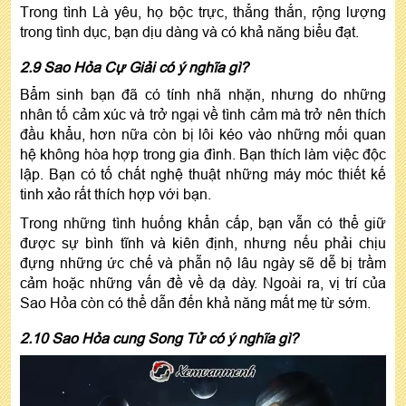
Trong tình Là yêu, họ bộc trực, thẳng thắn, rộng lượng
trong tình dục, bạn dịu dàng và có khả năng biểu đạt.
2.9 Sao Hỏa Cự Giải có ý nghĩa gì?
Bẩm sinh bạn đã có tính nhã nhặn, nhưng do những
nhân tố cảm xúc và trở ngại về tình cảm mà trở nên thích
đầu khẩu, hơn nữa còn bị lôi kéo vào những mối quan
hệ không hòa hợp trong gia đình. Bạn thích làm việc độc
lập. Bạn có tố chất nghệ thuật những máy móc thiết kế
tinh xảo rất thích hợp với bạn.
Trong những tình huống khẩn cấp, bạn vẫn có thể giữ
được sự bình tĩnh và kiên định, nhưng nếu phải chịu
đựng những ức chế và phẫn nộ lâu ngày sẽ dễ bị trầm
cảm hoặc những vấn đề về dạ dày. Ngoài ra, vị trí của
Sao Hỏa còn có thể dẫn đến khả năng mất mẹ từ sớm.
2.10 Sao Hỏa cung Song Tử có ý nghĩa gì?