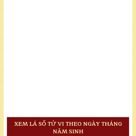
XEM LÁ SỐ TỬ VI THEO NGÀY THÁNG
NĂM SINH