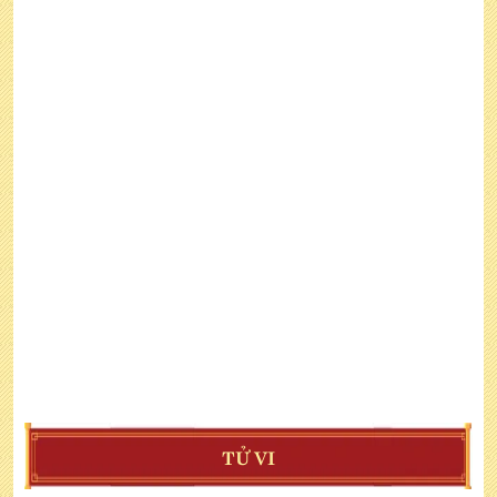
TỬ VI