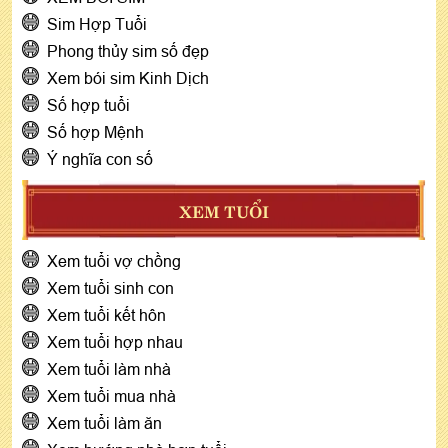
Sim Hợp Tuổi
Phong thủy sim số đẹp
Xem bói sim Kinh Dịch
Số hợp tuổi
Số hợp Mệnh
Ý nghĩa con số
XEM TUỔI
Xem tuổi vợ chồng
Xem tuổi sinh con
Xem tuổi kết hôn
Xem tuổi hợp nhau
Xem tuổi làm nhà
Xem tuổi mua nhà
Xem tuổi làm ăn