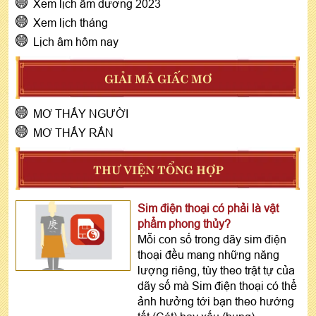
Xem lịch âm dương 2023
Xem lịch tháng
Lịch âm hôm nay
GIẢI MÃ GIẤC MƠ
MƠ THẤY NGƯỜI
MƠ THẤY RẮN
THƯ VIỆN TỔNG HỢP
Sim điện thoại có phải là vật
phẩm phong thủy?
Mỗi con số trong dãy sim điện
thoại đều mang những năng
lượng riêng, tùy theo trật tự của
dãy số mà Sim điện thoại có thể
ảnh hưởng tới bạn theo hướng