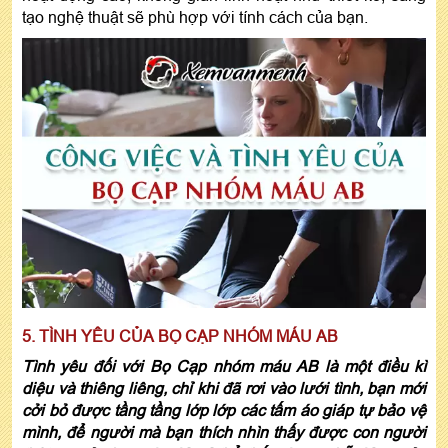
tạo nghệ thuật sẽ phù hợp với tính cách của bạn.
5. TÌNH YÊU CỦA BỌ CẠP NHÓM MÁU AB
Tình yêu đối với Bọ Cạp nhóm máu AB là một điều kì
diệu và thiêng liêng, chỉ khi đã rơi vào lưới tình, bạn mới
cởi bỏ được tầng tầng lớp lớp các tấm áo giáp tự bảo vệ
mình, để người mà bạn thích nhìn thấy được con người