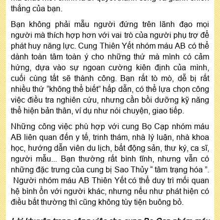
thắng của bạn.
Bạn không phải mẫu người đứng trên lãnh đạo mọi
người mà thích hợp hơn với vai trò của người phụ trợ để
phát huy năng lực. Cung Thiên Yết nhóm máu AB có thể
dành toàn tâm toàn ý cho những thứ mà mình có cảm
hứng, dựa vào sự ngoan cường kiên định của mình,
cuối cùng tất sẽ thành công. Bạn rất tò mò, dễ bị rất
nhiều thứ “không thể biết” hấp dẫn, có thể lựa chọn công
việc điều tra nghiên cứu, nhưng cần bồi dưỡng kỹ năng
thể hiện bản thân, ví dụ như nói chuyện, giao tiếp.
Những công việc phù hợp với cung Bọ Cạp nhóm máu
AB liên quan đến y tế, trinh thám, nhà lý luận, nhà khoa
học, hướng dẫn viên du lịch, bất động sản, thư ký, ca sĩ,
người mẫu... Bạn thường rất bình tĩnh, nhưng vẫn có
những đặc trưng của cung bị Sao Thủy “ tâm trạng hóa ”.
Người nhóm máu AB Thiên Yết có thể duy trì mối quan
hệ bình ổn với người khác, nhưng nếu như phát hiện có
điều bất thường thì cũng không tùy tiện buông bỏ.