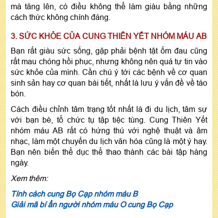
mà tăng lên, có điều không thể làm giàu bằng những
cách thức không chính đáng.
3. SỨC KHỎE CỦA CUNG THIÊN YẾT NHÓM MÁU AB
Bạn rất giàu sức sống, gặp phải bệnh tật ốm đau cũng
rất mau chóng hồi phục, nhưng không nên quá tự tin vào
sức khỏe của mình. Cần chú ý tới các bệnh về cơ quan
sinh sản hay cơ quan bài tiết, nhất là lưu ý vấn đề về táo
bón.
Cách điều chỉnh tâm trạng tốt nhất là đi du lịch, tâm sự
với bạn bè, tổ chức tụ tập tiệc tùng. Cung Thiên Yết
nhóm máu AB rất có hứng thú với nghệ thuật và âm
nhạc, làm một chuyến du lịch văn hóa cũng là một ý hay.
Bạn nên biến thể dục thể thao thành các bài tập hàng
ngày.
Xem thêm:
Tính cách cung Bọ Cạp nhóm máu B
Giải mã bí ẩn người nhóm máu O cung Bọ Cạp