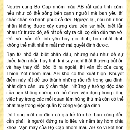
Người cung Bọ Cạp nhóm máu AB rất giàu tình cảm,
nếu như có thể sống bên cạnh người mà bạn yêu thì
chắc chắn sẽ hạnh phúc cả đời. Ngược lại, nếu như hôn
nhân không được xây dựng dựa trên sự hiểu biết lẫn
nhau từ trước đó, sẽ rất dễ xảy ra cãi cọ dẫn đến tan vỡ.
Đối với vấn đề tình yêu hay gia đình, bạn nhất định
không thể mắt nhắm mắt mở mà quyết định được.
Bạn từ nhỏ đã biết phấn đấu, nhưng nếu như để sự
thiếu kiên nhẫn hay tính khí suy nghĩ thất thường bất ổn
và hay thay đổi bộc lộ ra ngoài, thì vận tốt của cung
Thiên Yết nhóm máu AB khó có thể xuất hiện. Khuyết
điểm này rất dễ tạo thành những rắc rối trong gia đình,
nhất định cần lưu ý cẩn thận. Những ý tưởng độc đáo
của bạn không những có thể được vận dụng trong công
việc hay trong các mối quan tâm hứng thú mà còn có thể
phát huy trong việc quản lý công việc gia đình.
Dù trong một gia đình có già trẻ lớn bé, bạn cũng đều
cần phải là người đứng ra lo liệu và nắm tay hòm chìa
khóa. Vận may của Bọ Cạp nhóm máu AB sẽ vì kết hôn