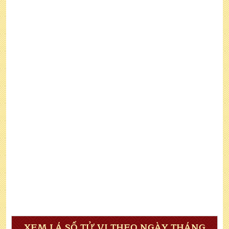
XEM LÁ SỐ TỬ VI THEO NGÀY THÁNG