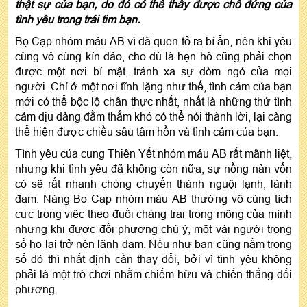
thật sự của bạn, do đó có thể thấy được chỗ đứng của
tình yêu trong trái tim bạn.
Bọ Cạp nhóm máu AB vì đã quen tỏ ra bí ẩn, nên khi yêu
cũng vô cùng kín đáo, cho dù là hẹn hò cũng phải chọn
được một nơi bí mật, tránh xa sự dòm ngó của mọi
người. Chỉ ở một nơi tĩnh lặng như thế, tình cảm của bạn
mới có thể bộc lộ chân thực nhất, nhất là những thứ tình
cảm dịu dàng đằm thắm khó có thể nói thành lời, lại càng
thể hiện được chiều sâu tâm hồn và tình cảm của bạn.
Tình yêu của cung Thiên Yết nhóm máu AB rất mãnh liệt,
nhưng khi tình yêu đã không còn nữa, sự nồng nàn vốn
có sẽ rất nhanh chóng chuyển thành nguội lạnh, lãnh
đạm. Nàng Bọ Cạp nhóm máu AB thường vô cùng tích
cực trong việc theo đuổi chàng trai trong mộng của mình
nhưng khi được đối phương chú ý, một vài người trong
số họ lại trở nên lãnh đạm. Nếu như bạn cũng nằm trong
số đó thì nhất định cần thay đổi, bởi vì tình yêu không
phải là một trò chơi nhằm chiếm hữu và chiến thắng đối
phương.