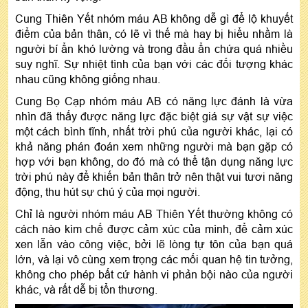
Cung Thiên Yết nhóm máu AB không dễ gì để lộ khuyết
điểm của bản thân, có lẽ vì thế mà hay bị hiểu nhầm là
người bí ẩn khó lường và trong đầu ẩn chứa quá nhiều
suy nghĩ. Sự nhiệt tình của bạn với các đối tượng khác
nhau cũng không giống nhau.
Cung Bọ Cạp nhóm máu AB có năng lực đánh là vừa
nhìn đã thấy được năng lực đặc biệt giá sự vật sự việc
một cách bình tĩnh, nhất trời phú của người khác, lại có
khả năng phán đoán xem những người mà bạn gặp có
hợp với bạn không, do đó mà có thể tận dụng năng lực
trời phú này để khiến bản thân trở nên thật vui tươi năng
động, thu hút sự chú ý của mọi người.
Chỉ là người nhóm máu AB Thiên Yết thường không có
cách nào kìm chế được cảm xúc của mình, để cảm xúc
xen lẫn vào công việc, bởi lẽ lòng tự tôn của bạn quá
lớn, và lại vô cùng xem trọng các mối quan hệ tin tưởng,
không cho phép bất cứ hành vi phản bội nào của người
khác, và rất dễ bị tổn thương.