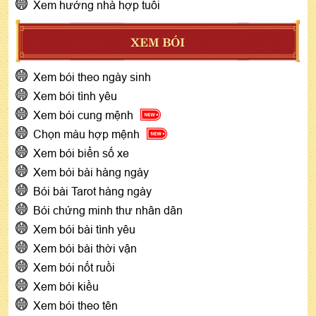
Xem hướng nhà hợp tuổi
XEM BÓI
Xem bói theo ngày sinh
Xem bói tình yêu
Xem bói cung mệnh
Chọn màu hợp mệnh
Xem bói biển số xe
Xem bói bài hàng ngày
Bói bài Tarot hàng ngày
Bói chứng minh thư nhân dân
Xem bói bài tình yêu
Xem bói bài thời vận
Xem bói nốt ruồi
Xem bói kiều
Xem bói theo tên