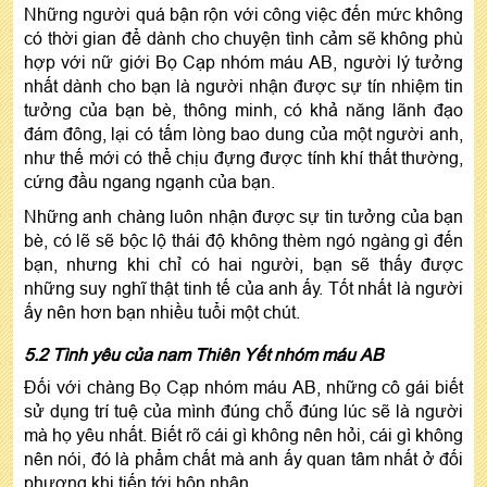
Những người quá bận rộn với công việc đến mức không
có thời gian để dành cho chuyện tình cảm sẽ không phù
hợp với nữ giới Bọ Cạp nhóm máu AB, người lý tưởng
nhất dành cho bạn là người nhận được sự tín nhiệm tin
tưởng của bạn bè, thông minh, có khả năng lãnh đạo
đám đông, lại có tấm lòng bao dung của một người anh,
như thế mới có thể chịu đựng được tính khí thất thường,
cứng đầu ngang ngạnh của bạn.
Những anh chàng luôn nhận được sự tin tưởng của bạn
bè, có lẽ sẽ bộc lộ thái độ không thèm ngó ngàng gì đến
bạn, nhưng khi chỉ có hai người, bạn sẽ thấy được
những suy nghĩ thật tinh tế của anh ấy. Tốt nhất là người
ấy nên hơn bạn nhiều tuổi một chút.
5.2 Tình yêu của nam Thiên Yết nhóm máu AB
Đối với chàng Bọ Cạp nhóm máu AB, những cô gái biết
sử dụng trí tuệ của mình đúng chỗ đúng lúc sẽ là người
mà họ yêu nhất. Biết rõ cái gì không nên hỏi, cái gì không
nên nói, đó là phẩm chất mà anh ấy quan tâm nhất ở đối
phương khi tiến tới hôn nhân.