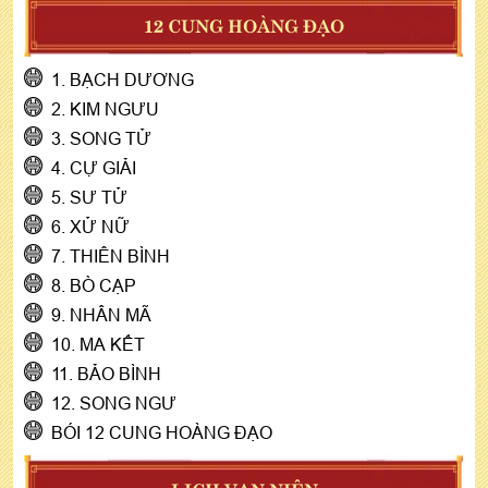
12 CUNG HOÀNG ĐẠO
1. BẠCH DƯƠNG
2. KIM NGƯU
3. SONG TỬ
4. CỰ GIẢI
5. SƯ TỬ
6. XỬ NỮ
7. THIÊN BÌNH
8. BÒ CẠP
9. NHÂN MÃ
10. MA KẾT
11. BẢO BÌNH
12. SONG NGƯ
BÓI 12 CUNG HOÀNG ĐẠO