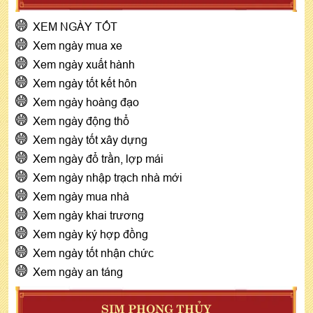
XEM NGÀY TỐT
Xem ngày mua xe
Xem ngày xuất hành
Xem ngày tốt kết hôn
Xem ngày hoàng đạo
Xem ngày động thổ
Xem ngày tốt xây dựng
Xem ngày đổ trần, lợp mái
Xem ngày nhập trạch nhà mới
Xem ngày mua nhà
Xem ngày khai trương
Xem ngày ký hợp đồng
Xem ngày tốt nhận chức
Xem ngày an táng
SIM PHONG THỦY