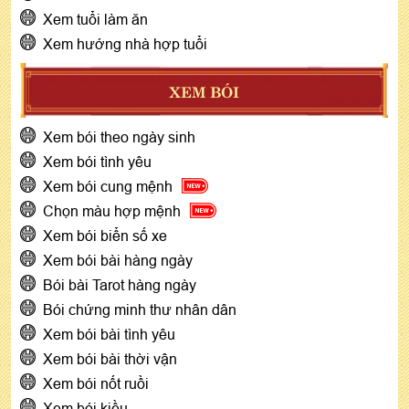
Xem tuổi làm ăn
Xem hướng nhà hợp tuổi
XEM BÓI
Xem bói theo ngày sinh
Xem bói tình yêu
Xem bói cung mệnh
Chọn màu hợp mệnh
Xem bói biển số xe
Xem bói bài hàng ngày
Bói bài Tarot hàng ngày
Bói chứng minh thư nhân dân
Xem bói bài tình yêu
Xem bói bài thời vận
Xem bói nốt ruồi
Xem bói kiều