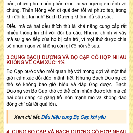
nản, nhưng họ muốn phản ứng lại và ngừng ám ảnh về
chúng. Thần Nông vốn dĩ quá đen tối và phức tạp, trong
khi đối tác lại nghĩ Bạch Dương không đủ sâu sắc.
Điều mà cả hai đều thích thú là khả năng cung cấp rất
nhiều thông tin chỉ với đôi ba câu. Nhưng chính vì vậy
mà sự giao tiếp của họ bị cản trở, vì mọi thứ được chia
sẻ nhanh gọn và không còn gì để nói về sau.
3.CUNG BẠCH DƯƠNG VÀ BỌ CẠP CÓ HỢP NHAU
KHÔNG VỀ CẢM XÚC: 1%
Bọ Cạp bước vào mối quan hệ với mong đợi về một thế
giới cảm xúc dồi dào, mãnh liệt. Nhưng Bạch Dương có
thể sẽ không bao giờ hiểu và đáp ứng được. Bạch
Dương với Bọ Cạp khó có thể cảm nhận được khi mà cả
hai đều đang cố gắng trở nên mạnh mẽ và không dao
động chỉ cái tôi quá lớn.
Xem chi tiết:
Dấu hiệu cung Bọ Cạp khi yêu
4. CUNG BỌ CẠP VÀ BẠCH DƯƠNG CÓ HỢP NHAU