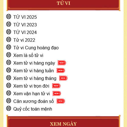
TỬ VI
TỬ VI 2025
TỬ VI 2023
TỬ VI 2024
Tử vi 2022
Tử vi Cung hoàng đạo
Xem lá số tử vi
Xem tử vi hàng ngày
Xem tử vi hàng tuần
Xem tử vi hàng tháng
Xem tử vi trọn đời
Xem vận hạn tử vi
Cân xương đoán số
Quỷ cốc toán mệnh
XEM NGÀY