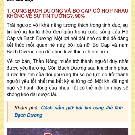
1. CUNG BẠCH DƯƠNG VÀ BỌ CẠP CÓ HỢP NHAU
KHÔNG VỀ SỰ TIN TƯỞNG?: 90%
Trái ngược với khả năng tương thích trong tình dục, sự
tin tưởng lại là điều đơn giản trong cuộc sống của Hổ
Cáp và Bạch Dương. Một lời nói dối nhỏ có thể dễ dàng
kết thúc mối quan hệ này, bởi cả nữ Bọ Cạp và nam
Bạch Dương đều dễ ghen tị và thích chiếm hữu.
Về cơ bản, Thần Nông muốn trở thành người duy nhất
được yêu thương. Còn Bạch Dương sau khi chinh phục
được trái tim của đối phương thì sẽ nỗ lực để trở thành
người yêu tốt nhất mà bất kỳ ai từng có. Một khi đã nghi
ngờ về hành động của nhau, rất có thể mối tình này sẽ
không kéo dài được lâu.
Khám phá:
Cách nắm giữ trái tim cung thủ lĩnh
Bạch Dương