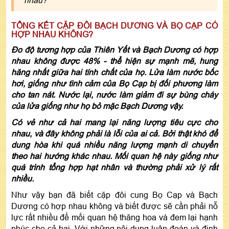
nhau?
TỔNG KẾT CẶP ĐÔI BẠCH DƯƠNG VÀ BỌ CẠP CÓ
HỢP NHAU KHÔNG?
Đo độ tương hợp của Thiên Yết và Bạch Dương có hợp
nhau không được 48% - thể hiện sự mạnh mẽ, hung
hăng nhất giữa hai tính chất của họ. Lửa làm nước bốc
hơi, giống như tình cảm của Bọ Cạp bị đối phương làm
cho tan nát. Nước lại, nước làm giảm đi sự bùng cháy
của lửa giống như họ bỏ mặc Bạch Dương vậy.
Có vẻ như cả hai mang lại năng lượng tiêu cực cho
nhau, và đây không phải là lỗi của ai cả. Bởi thật khó để
dung hòa khi quá nhiều năng lượng mạnh di chuyển
theo hai hướng khác nhau. Mối quan hệ này giống như
quá trình tổng hợp hạt nhân và thường phải xử lý rất
nhiều.
Như vậy bạn đã biết cặp đôi cung Bọ Cạp và Bạch
Dương có hợp nhau không và biết được sẽ cần phải nỗ
lực rất nhiều để mối quan hệ thăng hoa và đem lại hạnh
phúc cho cả hai. Với những nội dung luận đoán và định