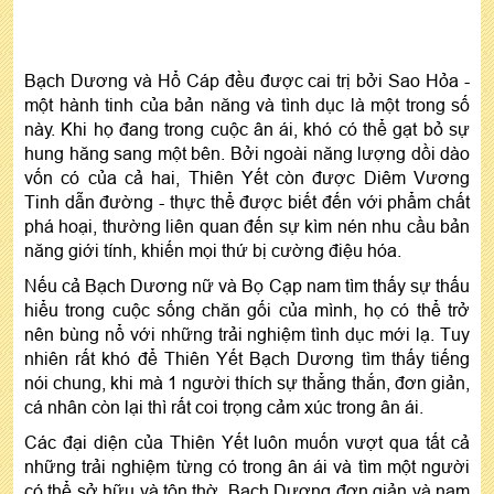
Bạch Dương và Hổ Cáp đều được cai trị bởi Sao Hỏa -
một hành tinh của bản năng và tình dục là một trong số
này. Khi họ đang trong cuộc ân ái, khó có thể gạt bỏ sự
hung hăng sang một bên. Bởi ngoài năng lượng dồi dào
vốn có của cả hai, Thiên Yết còn được Diêm Vương
Tinh dẫn đường - thực thể được biết đến với phẩm chất
phá hoại, thường liên quan đến sự kìm nén nhu cầu bản
năng giới tính, khiến mọi thứ bị cường điệu hóa.
Nếu cả Bạch Dương nữ và Bọ Cạp nam tìm thấy sự thấu
hiểu trong cuộc sống chăn gối của mình, họ có thể trở
nên bùng nổ với những trải nghiệm tình dục mới lạ. Tuy
nhiên rất khó để Thiên Yết Bạch Dương tìm thấy tiếng
nói chung, khi mà 1 người thích sự thẳng thắn, đơn giản,
cá nhân còn lại thì rất coi trọng cảm xúc trong ân ái.
Các đại diện của Thiên Yết luôn muốn vượt qua tất cả
những trải nghiệm từng có trong ân ái và tìm một người
có thể sở hữu và tôn thờ. Bạch Dương đơn giản và nam