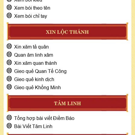
Xem bói theo tên
Xem bói chỉ tay
XIN LỘC THÁNH
Xin xăm tả quân
Quan âm linh xâm
Xin xăm quan thánh
Gieo quẻ Quan Tế Công
Gieo quẻ kinh dịch
Gieo quẻ Khổng Minh
TÂM LINH
Tổng hợp bài viết Điềm Báo
Bài Viết Tâm Linh