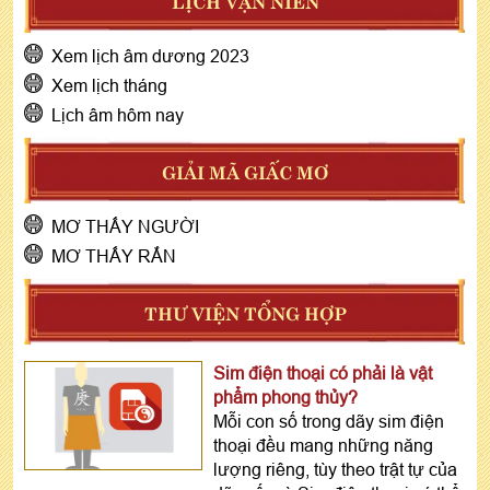
LỊCH VẠN NIÊN
Xem lịch âm dương 2023
Xem lịch tháng
Lịch âm hôm nay
GIẢI MÃ GIẤC MƠ
MƠ THẤY NGƯỜI
MƠ THẤY RẮN
THƯ VIỆN TỔNG HỢP
Sim điện thoại có phải là vật
phẩm phong thủy?
Mỗi con số trong dãy sim điện
thoại đều mang những năng
lượng riêng, tùy theo trật tự của