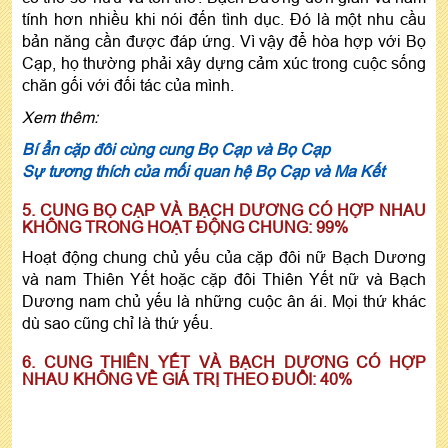
tính hơn nhiều khi nói đến tình dục. Đó là một nhu cầu
bản năng cần được đáp ứng. Vì vậy để hòa hợp với Bọ
Cạp, họ thường phải xây dựng cảm xúc trong cuộc sống
chăn gối với đối tác của mình.
Xem thêm:
Bí ẩn cặp đôi cùng cung Bọ Cạp và Bọ Cạp
Sự tương thích của mối quan hệ Bọ Cạp và Ma Kết
5. CUNG BỌ CẠP VÀ BẠCH DƯƠNG CÓ HỢP NHAU
KHÔNG TRONG HOẠT ĐỘNG CHUNG: 99%
Hoạt động chung chủ yếu của cặp đôi nữ Bạch Dương
và nam Thiên Yết hoặc cặp đôi Thiên Yết nữ và Bạch
Dương nam chủ yếu là những cuộc ân ái. Mọi thứ khác
dù sao cũng chỉ là thứ yếu.
6. CUNG THIÊN YẾT VÀ BẠCH DƯƠNG CÓ HỢP
NHAU KHÔNG VỀ GIÁ TRỊ THEO ĐUỔI: 40%