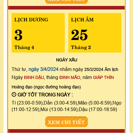
LỊCH DƯƠNG
LỊCH ÂM
3
25
Tháng 4
Tháng 2
NGÀY
XẤU
Thứ tư,
ngày 3/4/2024
nhằm ngày
25/2/2024 Âm lịch
Ngày
, tháng
, năm
ĐINH DẬU
ĐINH MÃO
GIÁP THÌN
Hoàng đạo (ngọc đường hoàng đạo)
GIỜ TỐT TRONG NGÀY :
Tí (23:00-0:59),Dần (3:00-4:59),Mão (5:00-6:59),Ngọ
(11:00-12:59),Mùi (13:00-14:59),Dậu (17:00-18:59)
XEM CHI TIẾT