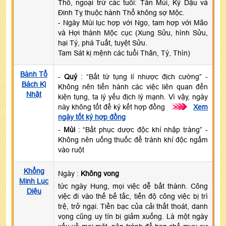
Thổ, ngoại trừ các tuổi: Tân Mùi, Kỷ Dậu và
Đinh Tỵ thuộc hành Thổ không sợ Mộc.
- Ngày Mùi lục hợp với Ngọ, tam hợp với Mão
và Hợi thành Mộc cục (Xung Sửu, hình Sửu,
hại Tý, phá Tuất, tuyệt Sửu.
Tam Sát kị mệnh các tuổi Thân, Tý, Thìn)
Bành Tổ
-
Quý
: “Bất từ tụng lí nhược địch cường” -
Bách Kị
Không nên tiến hành các việc liên quan đến
Nhật
kiện tụng, ta lý yếu địch lý mạnh. Vì vậy, ngày
này không tốt để ký kết hợp đồng
>>>
Xem
ngày tốt ký hợp đồng
-
Mùi
: “Bất phục dược độc khí nhập tràng” -
Không nên uống thuốc để tránh khí độc ngấm
vào ruột
Khổng
Ngày :
Không vong
Minh Lục
tức ngày Hung, mọi việc dễ bất thành. Công
Diệu
việc đi vào thế bế tắc, tiến độ công việc bị trì
trệ, trở ngại. Tiền bạc của cải thất thoát, danh
vọng cũng uy tín bị giảm xuống. Là một ngày