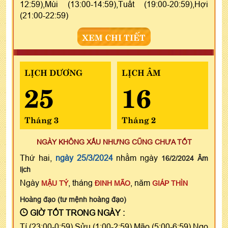
12:59),Mùi (13:00-14:59),Tuất (19:00-20:59),Hợi
(21:00-22:59)
XEM CHI TIẾT
LỊCH DƯƠNG
LỊCH ÂM
25
16
Tháng 3
Tháng 2
NGÀY KHÔNG XẤU NHƯNG CŨNG CHƯA TỐT
Thứ hai,
ngày 25/3/2024
nhằm ngày
16/2/2024 Âm
lịch
Ngày
, tháng
, năm
MẬU TÝ
ĐINH MÃO
GIÁP THÌN
Hoàng đạo (tư mệnh hoàng đạo)
GIỜ TỐT TRONG NGÀY :
Tí (23:00-0:59),Sửu (1:00-2:59),Mão (5:00-6:59),Ngọ