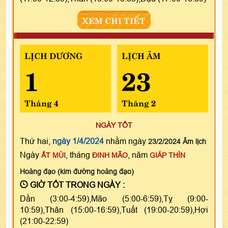
XEM CHI TIẾT
LỊCH DƯƠNG
LỊCH ÂM
1
23
Tháng 4
Tháng 2
NGÀY TỐT
Thứ hai,
ngày 1/4/2024
nhằm ngày
23/2/2024 Âm lịch
Ngày
, tháng
, năm
ẤT MÙI
ĐINH MÃO
GIÁP THÌN
Hoàng đạo (kim đường hoàng đạo)
GIỜ TỐT TRONG NGÀY :
Dần (3:00-4:59),Mão (5:00-6:59),Tỵ (9:00-
10:59),Thân (15:00-16:59),Tuất (19:00-20:59),Hợi
(21:00-22:59)