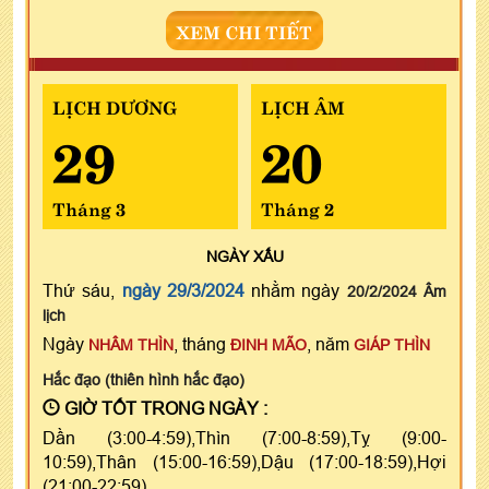
XEM CHI TIẾT
LỊCH DƯƠNG
LỊCH ÂM
29
20
Tháng 3
Tháng 2
NGÀY
XẤU
Thứ sáu,
ngày 29/3/2024
nhằm ngày
20/2/2024 Âm
lịch
Ngày
, tháng
, năm
NHÂM THÌN
ĐINH MÃO
GIÁP THÌN
Hắc đạo (thiên hình hắc đạo)
GIỜ TỐT TRONG NGÀY :
Dần (3:00-4:59),Thìn (7:00-8:59),Tỵ (9:00-
10:59),Thân (15:00-16:59),Dậu (17:00-18:59),Hợi
(21:00-22:59)