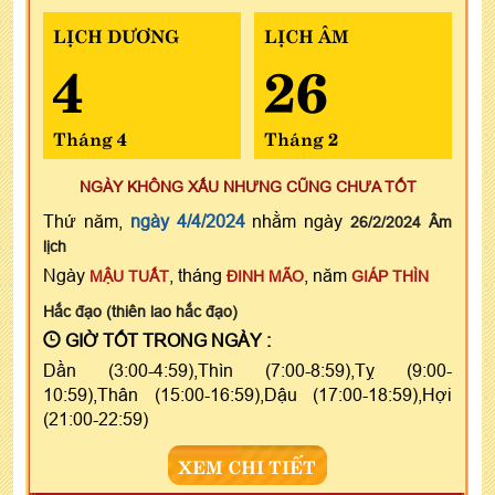
LỊCH DƯƠNG
LỊCH ÂM
4
26
Tháng 4
Tháng 2
NGÀY KHÔNG XẤU NHƯNG CŨNG CHƯA TỐT
Thứ năm,
ngày 4/4/2024
nhằm ngày
26/2/2024 Âm
lịch
Ngày
, tháng
, năm
MẬU TUẤT
ĐINH MÃO
GIÁP THÌN
Hắc đạo (thiên lao hắc đạo)
GIỜ TỐT TRONG NGÀY :
Dần (3:00-4:59),Thìn (7:00-8:59),Tỵ (9:00-
10:59),Thân (15:00-16:59),Dậu (17:00-18:59),Hợi
(21:00-22:59)
XEM CHI TIẾT