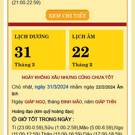
(21:00-22:59)
XEM CHI TIẾT
LỊCH DƯƠNG
LỊCH ÂM
31
22
Tháng 3
Tháng 2
NGÀY KHÔNG XẤU NHƯNG CŨNG CHƯA TỐT
Chủ nhật,
ngày 31/3/2024
nhằm ngày
22/2/2024 Âm
lịch
Ngày
, tháng
, năm
GIÁP NGỌ
ĐINH MÃO
GIÁP THÌN
Hoàng đạo (kim quỹ hoàng đạo)
GIỜ TỐT TRONG NGÀY :
Tí (23:00-0:59),Sửu (1:00-2:59),Mão (5:00-6:59),Ngọ
(11:00-12:59),Thân (15:00-16:59),Dậu (17:00-18:59)