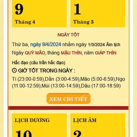
9
1
Tháng 4
Tháng 3
NGÀY TỐT
Thứ ba,
ngày 9/4/2024
nhằm ngày
1/3/2024 Âm lịch
Ngày
, tháng
, năm
QUÝ MÃO
MẬU THÌN
GIÁP THÌN
Hắc đạo (câu trần hắc đạo)
GIỜ TỐT TRONG NGÀY :
Tí (23:00-0:59),Dần (3:00-4:59),Mão (5:00-6:59),Ngọ
(11:00-12:59),Mùi (13:00-14:59),Dậu (17:00-18:59)
XEM CHI TIẾT
LỊCH DƯƠNG
LỊCH ÂM
10
2