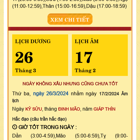
(11:00-12:59),Thân (15:00-16:59),Dậu (17:00-18:59)
XEM CHI TIẾT
LỊCH DƯƠNG
LỊCH ÂM
26
17
Tháng 3
Tháng 2
NGÀY KHÔNG XẤU NHƯNG CŨNG CHƯA TỐT
Thứ ba,
ngày 26/3/2024
nhằm ngày
17/2/2024 Âm
lịch
Ngày
, tháng
, năm
KỶ SỬU
ĐINH MÃO
GIÁP THÌN
Hắc đạo (câu trần hắc đạo)
GIỜ TỐT TRONG NGÀY :
Dần (3:00-4:59),Mão (5:00-6:59),Tỵ (9:00-