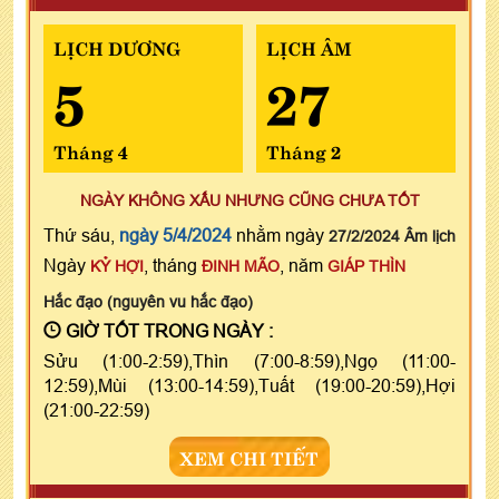
LỊCH DƯƠNG
LỊCH ÂM
5
27
Tháng 4
Tháng 2
NGÀY KHÔNG XẤU NHƯNG CŨNG CHƯA TỐT
Thứ sáu,
ngày 5/4/2024
nhằm ngày
27/2/2024 Âm lịch
Ngày
, tháng
, năm
KỶ HỢI
ĐINH MÃO
GIÁP THÌN
Hắc đạo (nguyên vu hắc đạo)
GIỜ TỐT TRONG NGÀY :
Sửu (1:00-2:59),Thìn (7:00-8:59),Ngọ (11:00-
12:59),Mùi (13:00-14:59),Tuất (19:00-20:59),Hợi
(21:00-22:59)
XEM CHI TIẾT