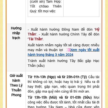
(cưới xin) Tam Hợp:
Tốt chSao Thiên
Quý: tốt mọi việc
Hướng
- Xuất hành hướng Đông Nam để đón '
Hỷ
nhập
Thần
'. - Xuất hành hướng Chính Tây để đón
trạch
'
Tài Thần
'.
Xuất hành nhằm ngày tốt sẽ càng được nhiều
may mắn và thuận lợi
Xem ngày tốt xuất
hành trong tháng 3 năm 2024
Tránh xuất hành hướng Tây Bắc gặp Hạc
Thần (xấu)
Giờ xuất
Từ 11h-13h (Ngọ) và từ 23h-01h (Tý)
Cầu tài
hành
thì không có lợi, hoặc hay bị trái ý. Nếu ra đi
Theo Lý
hay thiệt, gặp nạn, việc quan trọng thì phải
Thuần
đòn, gặp ma quỷ nên cúng tế thì mới an.
Phong
Từ 13h-15h (Mùi) và từ 01-03h (Sửu)
Mọi
công việc đều được tốt lành, tốt nhất cầu tài đi
theo hướng Tây Nam – Nhà cửa được yên