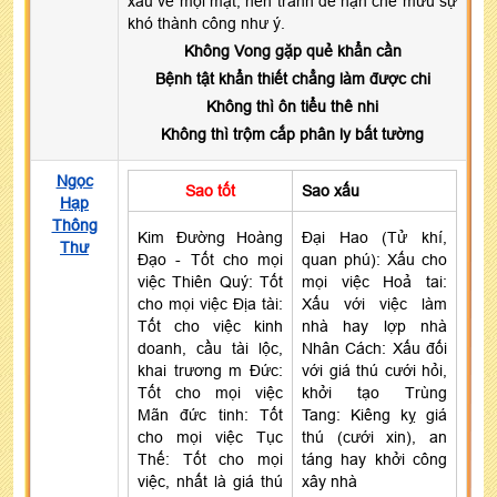
xấu về mọi mặt, nên tránh để hạn chế mưu sự
khó thành công như ý.
Không Vong gặp quẻ khẩn cần
Bệnh tật khẩn thiết chẳng làm được chi
Không thì ôn tiểu thê nhi
Không thì trộm cắp phân ly bất tường
Ngọc
Sao tốt
Sao xấu
Hạp
Thông
Kim Đường Hoàng
Đại Hao (Tử khí,
Thư
Đạo - Tốt cho mọi
quan phú): Xấu cho
việc Thiên Quý: Tốt
mọi việc Hoả tai:
cho mọi việc Địa tài:
Xấu với việc làm
Tốt cho việc kinh
nhà hay lợp nhà
doanh, cầu tài lộc,
Nhân Cách: Xấu đối
khai trương m Đức:
với giá thú cưới hỏi,
Tốt cho mọi việc
khởi tạo Trùng
Mãn đức tinh: Tốt
Tang: Kiêng kỵ giá
cho mọi việc Tục
thú (cưới xin), an
Thế: Tốt cho mọi
táng hay khởi công
việc, nhất là giá thú
xây nhà