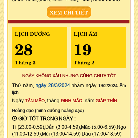
XEM CHI TIẾT
LỊCH DƯƠNG
LỊCH ÂM
28
19
Tháng 3
Tháng 2
NGÀY KHÔNG XẤU NHƯNG CŨNG CHƯA TỐT
Thứ năm,
ngày 28/3/2024
nhằm ngày
19/2/2024 Âm
lịch
Ngày
, tháng
, năm
TÂN MÃO
ĐINH MÃO
GIÁP THÌN
Hoàng đạo (minh đường hoàng đạo)
GIỜ TỐT TRONG NGÀY :
Tí (23:00-0:59),Dần (3:00-4:59),Mão (5:00-6:59),Ngọ
(11:00-12:59),Mùi (13:00-14:59),Dậu (17:00-18:59)