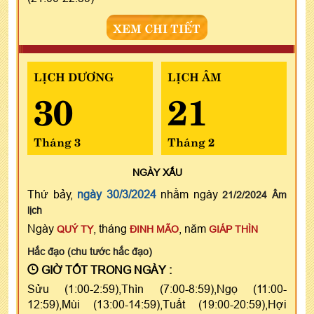
XEM CHI TIẾT
LỊCH DƯƠNG
LỊCH ÂM
30
21
Tháng 3
Tháng 2
NGÀY
XẤU
Thứ bảy,
ngày 30/3/2024
nhằm ngày
21/2/2024 Âm
lịch
Ngày
, tháng
, năm
QUÝ TỴ
ĐINH MÃO
GIÁP THÌN
Hắc đạo (chu tước hắc đạo)
GIỜ TỐT TRONG NGÀY :
Sửu (1:00-2:59),Thìn (7:00-8:59),Ngọ (11:00-
12:59),Mùi (13:00-14:59),Tuất (19:00-20:59),Hợi