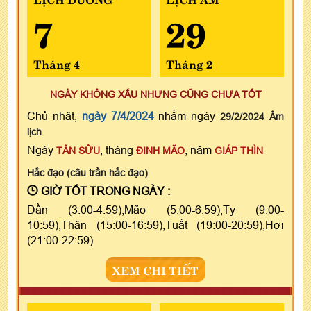
7
29
Tháng 4
Tháng 2
NGÀY KHÔNG XẤU NHƯNG CŨNG CHƯA TỐT
Chủ nhật,
ngày 7/4/2024
nhằm ngày
29/2/2024 Âm
lịch
Ngày
, tháng
, năm
TÂN SỬU
ĐINH MÃO
GIÁP THÌN
Hắc đạo (câu trần hắc đạo)
GIỜ TỐT TRONG NGÀY :
Dần (3:00-4:59),Mão (5:00-6:59),Tỵ (9:00-
10:59),Thân (15:00-16:59),Tuất (19:00-20:59),Hợi
(21:00-22:59)
XEM CHI TIẾT