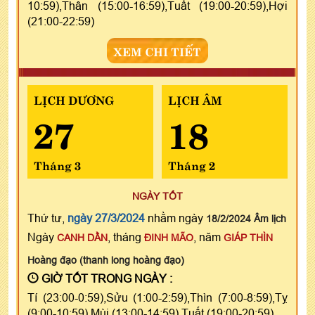
10:59),Thân (15:00-16:59),Tuất (19:00-20:59),Hợi
(21:00-22:59)
XEM CHI TIẾT
LỊCH DƯƠNG
LỊCH ÂM
27
18
Tháng 3
Tháng 2
NGÀY TỐT
Thứ tư,
ngày 27/3/2024
nhằm ngày
18/2/2024 Âm lịch
Ngày
, tháng
, năm
CANH DẦN
ĐINH MÃO
GIÁP THÌN
Hoàng đạo (thanh long hoàng đạo)
GIỜ TỐT TRONG NGÀY :
Tí (23:00-0:59),Sửu (1:00-2:59),Thìn (7:00-8:59),Tỵ
(9:00-10:59),Mùi (13:00-14:59),Tuất (19:00-20:59)