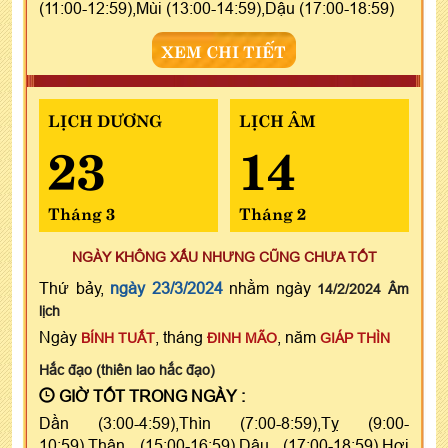
(11:00-12:59),Mùi (13:00-14:59),Dậu (17:00-18:59)
XEM CHI TIẾT
LỊCH DƯƠNG
LỊCH ÂM
23
14
Tháng 3
Tháng 2
NGÀY KHÔNG XẤU NHƯNG CŨNG CHƯA TỐT
Thứ bảy,
ngày 23/3/2024
nhằm ngày
14/2/2024 Âm
lịch
Ngày
, tháng
, năm
BÍNH TUẤT
ĐINH MÃO
GIÁP THÌN
Hắc đạo (thiên lao hắc đạo)
GIỜ TỐT TRONG NGÀY :
Dần (3:00-4:59),Thìn (7:00-8:59),Tỵ (9:00-
10:59),Thân (15:00-16:59),Dậu (17:00-18:59),Hợi