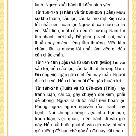
lành. Người xuất hành thì đều bình yên.
Từ 15h-17h (Thân) và từ 03h-05h (Dần)
Mưu
sự khó thành, cầu lộc, cầu tài mờ mịt. Kiện cáo
tốt nhất nên hoãn lại. Người đi xa chưa có tin
về. Mất tiền, mất của nếu đi hướng Nam thì
tìm nhanh mới thấy. Đề phòng tranh cãi, mâu
thuẫn hay miệng tiếng tầm thường. Việc làm
chậm, lâu la nhưng tốt nhất làm việc gì đều
cần chắc chắn.
Từ 17h-19h (Dậu) và từ 05h-07h (Mão)
Tin vui
sắp tới, nếu cầu lộc, cầu tài thì đi hướng Nam.
Đi công việc gặp gỡ có nhiều may mắn. Người
đi có tin về. Nếu chăn nuôi đều gặp thuận lợi.
Từ 19h-21h (Tuất) và từ 07h-09h (Thìn)
Hay
tranh luận, cãi cọ, gây chuyện đói kém, phải
đề phòng. Người ra đi tốt nhất nên hoãn lại.
Phòng người người nguyền rủa, tránh lây
bệnh. Nói chung những việc như hội họp,
tranh luận, việc quan,…nên tránh đi vào giờ
này. Nếu bắt buộc phải đi vào giờ này thì nên
giữ miệng để hạn ché gây ẩu đả hay cãi nhau.