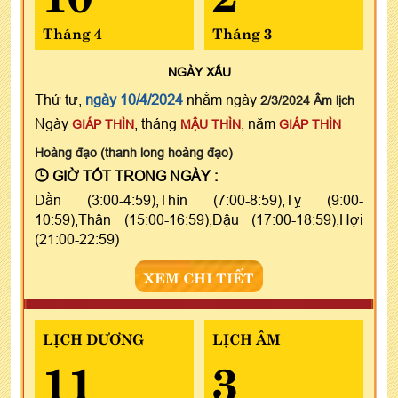
Tháng 4
Tháng 3
NGÀY
XẤU
Thứ tư,
ngày 10/4/2024
nhằm ngày
2/3/2024 Âm lịch
Ngày
, tháng
, năm
GIÁP THÌN
MẬU THÌN
GIÁP THÌN
Hoàng đạo (thanh long hoàng đạo)
GIỜ TỐT TRONG NGÀY :
Dần (3:00-4:59),Thìn (7:00-8:59),Tỵ (9:00-
10:59),Thân (15:00-16:59),Dậu (17:00-18:59),Hợi
(21:00-22:59)
XEM CHI TIẾT
LỊCH DƯƠNG
LỊCH ÂM
11
3