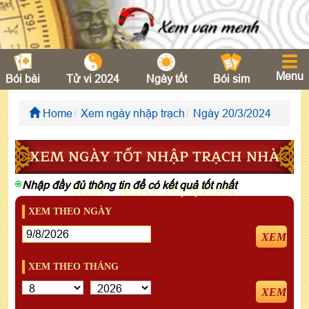
Menu
Bói bài
Tử vi 2024
Ngày tốt
Bói sim
Home
Xem ngày nhập trạch
Ngày 20/3/2024
XEM NGÀY TỐT NHẬP TRẠCH NHÀ
Nhập đầy đủ thông tin để có kết quả tốt nhất
MỚI - NGÀY 20/3/2024
XEM THEO NGÀY
XEM
XEM THEO THÁNG
XEM