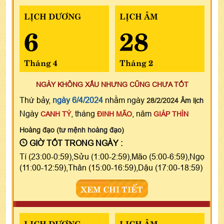
LỊCH DƯƠNG
LỊCH ÂM
6
28
Tháng 4
Tháng 2
NGÀY KHÔNG XẤU NHƯNG CŨNG CHƯA TỐT
Thứ bảy,
ngày 6/4/2024
nhằm ngày
28/2/2024 Âm lịch
Ngày
, tháng
, năm
CANH TÝ
ĐINH MÃO
GIÁP THÌN
Hoàng đạo (tư mệnh hoàng đạo)
GIỜ TỐT TRONG NGÀY :
Tí (23:00-0:59),Sửu (1:00-2:59),Mão (5:00-6:59),Ngọ
(11:00-12:59),Thân (15:00-16:59),Dậu (17:00-18:59)
XEM CHI TIẾT
LỊCH DƯƠNG
LỊCH ÂM