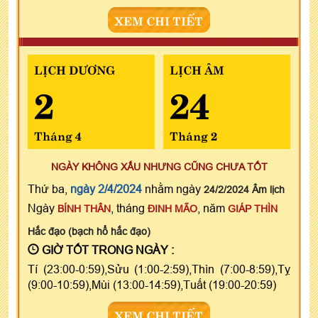
XEM CHI TIẾT
LỊCH DƯƠNG
LỊCH ÂM
2
24
Tháng 4
Tháng 2
NGÀY KHÔNG XẤU NHƯNG CŨNG CHƯA TỐT
Thứ ba,
ngày 2/4/2024
nhằm ngày
24/2/2024 Âm lịch
Ngày
, tháng
, năm
BÍNH THÂN
ĐINH MÃO
GIÁP THÌN
Hắc đạo (bạch hổ hắc đạo)
GIỜ TỐT TRONG NGÀY :
Tí (23:00-0:59),Sửu (1:00-2:59),Thìn (7:00-8:59),Tỵ
(9:00-10:59),Mùi (13:00-14:59),Tuất (19:00-20:59)
XEM CHI TIẾT