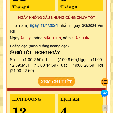
Tháng 4
Tháng 3
NGÀY KHÔNG XẤU NHƯNG CŨNG CHƯA TỐT
Thứ năm,
ngày 11/4/2024
nhằm ngày
3/3/2024 Âm
lịch
Ngày
, tháng
, năm
ẤT TỴ
MẬU THÌN
GIÁP THÌN
Hoàng đạo (minh đường hoàng đạo)
GIỜ TỐT TRONG NGÀY :
Sửu (1:00-2:59),Thìn (7:00-8:59),Ngọ (11:00-
12:59),Mùi (13:00-14:59),Tuất (19:00-20:59),Hợi
(21:00-22:59)
XEM CHI TIẾT
LỊCH DƯƠNG
LỊCH ÂM
12
4