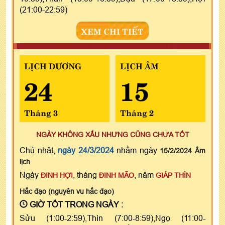
(21:00-22:59)
XEM CHI TIẾT
LỊCH DƯƠNG
LỊCH ÂM
24
15
Tháng 3
Tháng 2
NGÀY KHÔNG XẤU NHƯNG CŨNG CHƯA TỐT
Chủ nhật,
ngày 24/3/2024
nhằm ngày
15/2/2024 Âm
lịch
Ngày
, tháng
, năm
ĐINH HỢI
ĐINH MÃO
GIÁP THÌN
Hắc đạo (nguyên vu hắc đạo)
GIỜ TỐT TRONG NGÀY :
Sửu (1:00-2:59),Thìn (7:00-8:59),Ngọ (11:00-