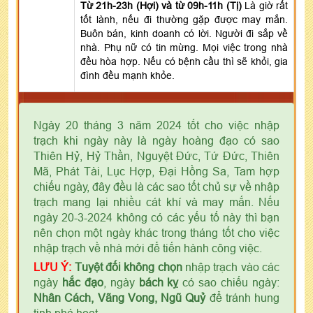
Từ 21h-23h (Hợi) và từ 09h-11h (Tị)
Là giờ rất
tốt lành, nếu đi thường gặp được may mắn.
Buôn bán, kinh doanh có lời. Người đi sắp về
nhà. Phụ nữ có tin mừng. Mọi việc trong nhà
đều hòa hợp. Nếu có bệnh cầu thì sẽ khỏi, gia
đình đều mạnh khỏe.
Ngày 20 tháng 3 năm 2024 tốt cho việc nhập
trạch khi ngày này là ngày hoàng đạo có sao
Thiên Hỷ, Hỷ Thần, Nguyệt Đức, Tứ Đức, Thiên
Mã, Phát Tài, Lục Hợp, Đại Hồng Sa, Tam hợp
chiếu ngày, đây đều là các sao tốt chủ sự về nhập
trạch mang lại nhiều cát khí và may mắn. Nếu
ngày 20-3-2024 không có các yếu tố này thì bạn
nên chọn một ngày khác trong tháng tốt cho việc
nhập trạch về nhà mới để tiến hành công việc.
LƯU Ý:
Tuyệt đối không chọn
nhập trạch vào các
ngày
hắc đạo
, ngày
bách kỵ
có sao chiếu ngày:
Nhân Cách, Vãng Vong, Ngũ Quỷ
để tránh hung
tinh phá hoạt.