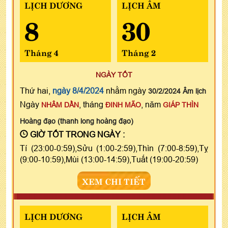
LỊCH DƯƠNG
LỊCH ÂM
8
30
Tháng 4
Tháng 2
NGÀY TỐT
Thứ hai,
ngày 8/4/2024
nhằm ngày
30/2/2024 Âm lịch
Ngày
, tháng
, năm
NHÂM DẦN
ĐINH MÃO
GIÁP THÌN
Hoàng đạo (thanh long hoàng đạo)
GIỜ TỐT TRONG NGÀY :
Tí (23:00-0:59),Sửu (1:00-2:59),Thìn (7:00-8:59),Tỵ
(9:00-10:59),Mùi (13:00-14:59),Tuất (19:00-20:59)
XEM CHI TIẾT
LỊCH DƯƠNG
LỊCH ÂM