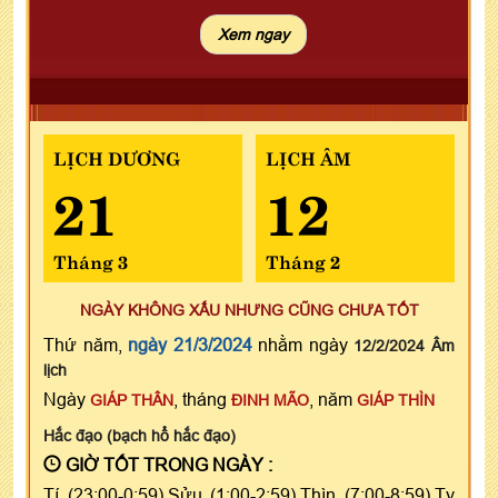
LỊCH DƯƠNG
LỊCH ÂM
21
12
Tháng 3
Tháng 2
NGÀY KHÔNG XẤU NHƯNG CŨNG CHƯA TỐT
Thứ năm,
ngày 21/3/2024
nhằm ngày
12/2/2024 Âm
lịch
Ngày
, tháng
, năm
GIÁP THÂN
ĐINH MÃO
GIÁP THÌN
Hắc đạo (bạch hổ hắc đạo)
GIỜ TỐT TRONG NGÀY :
Tí (23:00-0:59),Sửu (1:00-2:59),Thìn (7:00-8:59),Tỵ