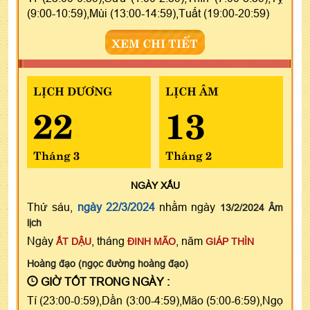
(9:00-10:59),Mùi (13:00-14:59),Tuất (19:00-20:59)
XEM CHI TIẾT
LỊCH DƯƠNG
LỊCH ÂM
22
13
Tháng 3
Tháng 2
NGÀY
XẤU
Thứ sáu,
ngày 22/3/2024
nhằm ngày
13/2/2024 Âm
lịch
Ngày
, tháng
, năm
ẤT DẬU
ĐINH MÃO
GIÁP THÌN
Hoàng đạo (ngọc đường hoàng đạo)
GIỜ TỐT TRONG NGÀY :
Tí (23:00-0:59),Dần (3:00-4:59),Mão (5:00-6:59),Ngọ