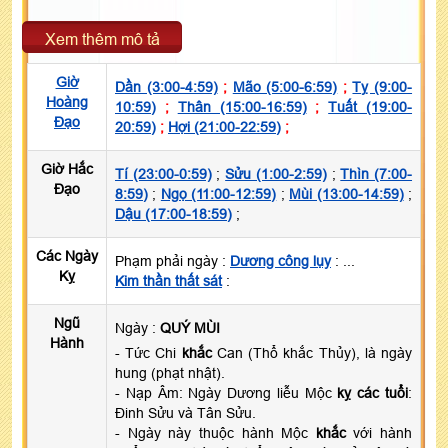
Xem thêm mô tả
Giờ
Dần (3:00-4:59)
;
Mão (5:00-6:59)
;
Tỵ (9:00-
Hoàng
10:59)
;
Thân (15:00-16:59)
;
Tuất (19:00-
Đạo
20:59)
;
Hợi (21:00-22:59)
;
Giờ Hắc
Tí (23:00-0:59)
;
Sửu (1:00-2:59)
;
Thìn (7:00-
Đạo
8:59)
;
Ngọ (11:00-12:59)
;
Mùi (13:00-14:59)
;
Dậu (17:00-18:59)
;
Các Ngày
Phạm phải ngày :
Dương công lụy
: ...
Kỵ
Kim thần thất sát
:
Ngũ
Ngày :
QUÝ MÙI
Hành
- Tức Chi
khắc
Can (Thổ khắc Thủy), là ngày
hung (phạt nhật).
- Nạp Âm: Ngày Dương liễu Mộc
kỵ các tuổi
:
Đinh Sửu và Tân Sửu.
- Ngày này thuộc hành Mộc
khắc
với hành