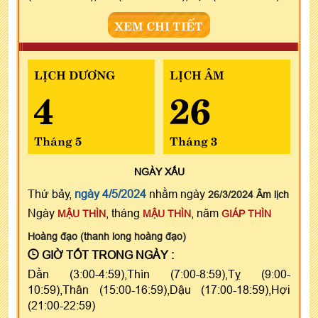
XEM CHI TIẾT
LỊCH DƯƠNG
LỊCH ÂM
4
26
Tháng 5
Tháng 3
NGÀY
XẤU
Thứ bảy,
ngày 4/5/2024
nhằm ngày
26/3/2024 Âm lịch
Ngày
, tháng
, năm
MẬU THÌN
MẬU THÌN
GIÁP THÌN
Hoàng đạo (thanh long hoàng đạo)
GIỜ TỐT TRONG NGÀY :
Dần (3:00-4:59),Thìn (7:00-8:59),Tỵ (9:00-
10:59),Thân (15:00-16:59),Dậu (17:00-18:59),Hợi
(21:00-22:59)