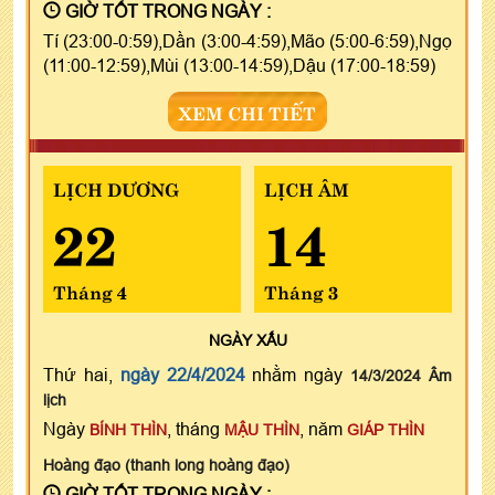
GIỜ TỐT TRONG NGÀY :
Tí (23:00-0:59),Dần (3:00-4:59),Mão (5:00-6:59),Ngọ
(11:00-12:59),Mùi (13:00-14:59),Dậu (17:00-18:59)
XEM CHI TIẾT
LỊCH DƯƠNG
LỊCH ÂM
22
14
Tháng 4
Tháng 3
NGÀY
XẤU
Thứ hai,
ngày 22/4/2024
nhằm ngày
14/3/2024 Âm
lịch
Ngày
, tháng
, năm
BÍNH THÌN
MẬU THÌN
GIÁP THÌN
Hoàng đạo (thanh long hoàng đạo)
GIỜ TỐT TRONG NGÀY :