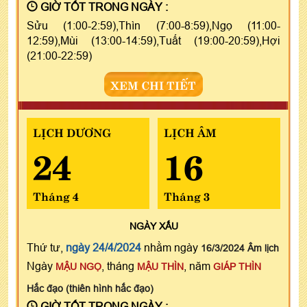
GIỜ TỐT TRONG NGÀY :
Sửu (1:00-2:59),Thìn (7:00-8:59),Ngọ (11:00-
12:59),Mùi (13:00-14:59),Tuất (19:00-20:59),Hợi
(21:00-22:59)
XEM CHI TIẾT
LỊCH DƯƠNG
LỊCH ÂM
24
16
Tháng 4
Tháng 3
NGÀY
XẤU
Thứ tư,
ngày 24/4/2024
nhằm ngày
16/3/2024 Âm lịch
Ngày
, tháng
, năm
MẬU NGỌ
MẬU THÌN
GIÁP THÌN
Hắc đạo (thiên hình hắc đạo)
GIỜ TỐT TRONG NGÀY :