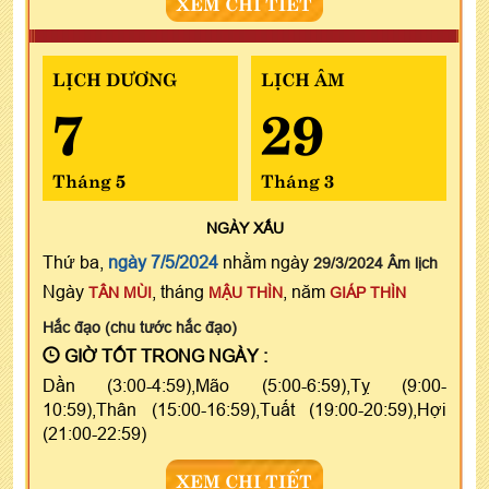
XEM CHI TIẾT
LỊCH DƯƠNG
LỊCH ÂM
7
29
Tháng 5
Tháng 3
NGÀY
XẤU
Thứ ba,
ngày 7/5/2024
nhằm ngày
29/3/2024 Âm lịch
Ngày
, tháng
, năm
TÂN MÙI
MẬU THÌN
GIÁP THÌN
Hắc đạo (chu tước hắc đạo)
GIỜ TỐT TRONG NGÀY :
Dần (3:00-4:59),Mão (5:00-6:59),Tỵ (9:00-
10:59),Thân (15:00-16:59),Tuất (19:00-20:59),Hợi
(21:00-22:59)
XEM CHI TIẾT