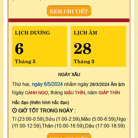
XEM CHI TIẾT
LỊCH DƯƠNG
LỊCH ÂM
6
28
Tháng 5
Tháng 3
NGÀY
XẤU
Thứ hai,
ngày 6/5/2024
nhằm ngày
28/3/2024 Âm lịch
Ngày
, tháng
, năm
CANH NGỌ
MẬU THÌN
GIÁP THÌN
Hắc đạo (thiên hình hắc đạo)
GIỜ TỐT TRONG NGÀY :
Tí (23:00-0:59),Sửu (1:00-2:59),Mão (5:00-6:59),Ngọ
(11:00-12:59),Thân (15:00-16:59),Dậu (17:00-18:59)