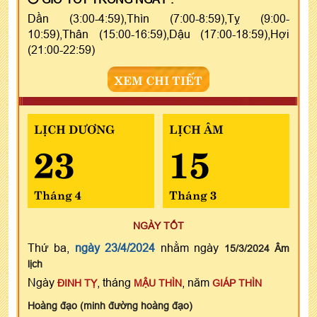
Dần (3:00-4:59),Thìn (7:00-8:59),Tỵ (9:00-
10:59),Thân (15:00-16:59),Dậu (17:00-18:59),Hợi
(21:00-22:59)
XEM CHI TIẾT
LỊCH DƯƠNG
LỊCH ÂM
23
15
Tháng 4
Tháng 3
NGÀY TỐT
Thứ ba,
ngày 23/4/2024
nhằm ngày
15/3/2024 Âm
lịch
Ngày
, tháng
, năm
ĐINH TỴ
MẬU THÌN
GIÁP THÌN
Hoàng đạo (minh đường hoàng đạo)