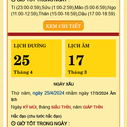
Tí (23:00-0:59),Sửu (1:00-2:59),Mão (5:00-6:59),Ngọ
(11:00-12:59),Thân (15:00-16:59),Dậu (17:00-18:59)
XEM CHI TIẾT
LỊCH DƯƠNG
LỊCH ÂM
25
17
Tháng 4
Tháng 3
NGÀY
XẤU
Thứ năm,
ngày 25/4/2024
nhằm ngày
17/3/2024 Âm
lịch
Ngày
, tháng
, năm
KỶ MÙI
MẬU THÌN
GIÁP THÌN
Hắc đạo (chu tước hắc đạo)
GIỜ TỐT TRONG NGÀY :