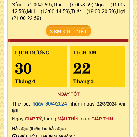
Sửu (1:00-2:59),Thìn (7:00-8:59),Ngọ (11:00-
12:59),Mùi (13:00-14:59),Tuất (19:00-20:59),Hợi
(21:00-22:59)
XEM CHI TIẾT
LỊCH DƯƠNG
LỊCH ÂM
30
22
Tháng 4
Tháng 3
NGÀY TỐT
Thứ ba,
ngày 30/4/2024
nhằm ngày
22/3/2024 Âm
lịch
Ngày
, tháng
, năm
GIÁP TÝ
MẬU THÌN
GIÁP THÌN
Hắc đạo (thiên lao hắc đạo)
GIỜ TỐT TRONG NGÀY :