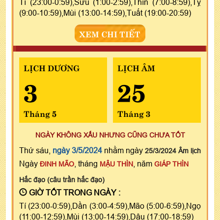
Tí (23:00-0:59),Sửu (1:00-2:59),Thìn (7:00-8:59),Tỵ
(9:00-10:59),Mùi (13:00-14:59),Tuất (19:00-20:59)
XEM CHI TIẾT
LỊCH DƯƠNG
LỊCH ÂM
3
25
Tháng 5
Tháng 3
NGÀY KHÔNG XẤU NHƯNG CŨNG CHƯA TỐT
Thứ sáu,
ngày 3/5/2024
nhằm ngày
25/3/2024 Âm lịch
Ngày
, tháng
, năm
ĐINH MÃO
MẬU THÌN
GIÁP THÌN
Hắc đạo (câu trần hắc đạo)
GIỜ TỐT TRONG NGÀY :
Tí (23:00-0:59),Dần (3:00-4:59),Mão (5:00-6:59),Ngọ
(11:00-12:59),Mùi (13:00-14:59),Dậu (17:00-18:59)