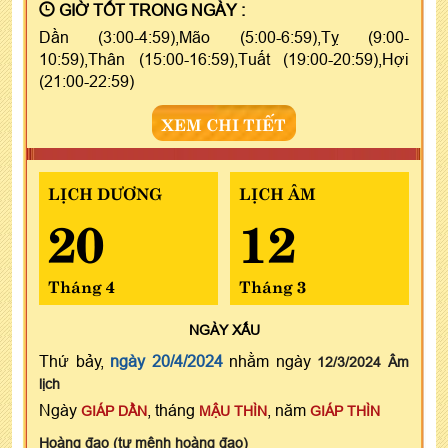
GIỜ TỐT TRONG NGÀY :
Dần (3:00-4:59),Mão (5:00-6:59),Tỵ (9:00-
10:59),Thân (15:00-16:59),Tuất (19:00-20:59),Hợi
(21:00-22:59)
XEM CHI TIẾT
LỊCH DƯƠNG
LỊCH ÂM
20
12
Tháng 4
Tháng 3
NGÀY
XẤU
Thứ bảy,
ngày 20/4/2024
nhằm ngày
12/3/2024 Âm
lịch
Ngày
, tháng
, năm
GIÁP DẦN
MẬU THÌN
GIÁP THÌN
Hoàng đạo (tư mệnh hoàng đạo)