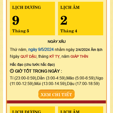
LỊCH DƯƠNG
LỊCH ÂM
9
2
Tháng 5
Tháng 4
NGÀY
XẤU
Thứ năm,
ngày 9/5/2024
nhằm ngày
2/4/2024 Âm lịch
Ngày
, tháng
, năm
QUÝ DẬU
KỶ TỴ
GIÁP THÌN
Hắc đạo (chu tước hắc đạo)
GIỜ TỐT TRONG NGÀY :
Tí (23:00-0:59),Dần (3:00-4:59),Mão (5:00-6:59),Ngọ
(11:00-12:59),Mùi (13:00-14:59),Dậu (17:00-18:59)
XEM CHI TIẾT
LỊCH DƯƠNG
LỊCH ÂM