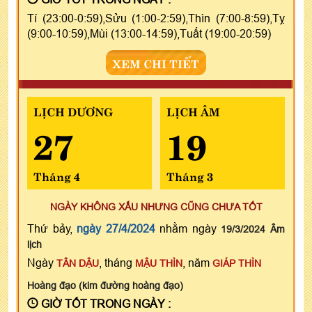
Tí (23:00-0:59),Sửu (1:00-2:59),Thìn (7:00-8:59),Tỵ
(9:00-10:59),Mùi (13:00-14:59),Tuất (19:00-20:59)
XEM CHI TIẾT
LỊCH DƯƠNG
LỊCH ÂM
27
19
Tháng 4
Tháng 3
NGÀY KHÔNG XẤU NHƯNG CŨNG CHƯA TỐT
Thứ bảy,
ngày 27/4/2024
nhằm ngày
19/3/2024 Âm
lịch
Ngày
, tháng
, năm
TÂN DẬU
MẬU THÌN
GIÁP THÌN
Hoàng đạo (kim đường hoàng đạo)
GIỜ TỐT TRONG NGÀY :