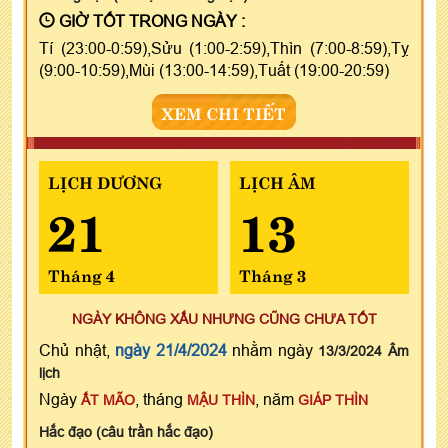
GIỜ TỐT TRONG NGÀY :
Tí (23:00-0:59),Sửu (1:00-2:59),Thìn (7:00-8:59),Tỵ
(9:00-10:59),Mùi (13:00-14:59),Tuất (19:00-20:59)
XEM CHI TIẾT
LỊCH DƯƠNG
LỊCH ÂM
21
13
Tháng 4
Tháng 3
NGÀY KHÔNG XẤU NHƯNG CŨNG CHƯA TỐT
Chủ nhật,
ngày 21/4/2024
nhằm ngày
13/3/2024 Âm
lịch
Ngày
, tháng
, năm
ẤT MÃO
MẬU THÌN
GIÁP THÌN
Hắc đạo (câu trần hắc đạo)