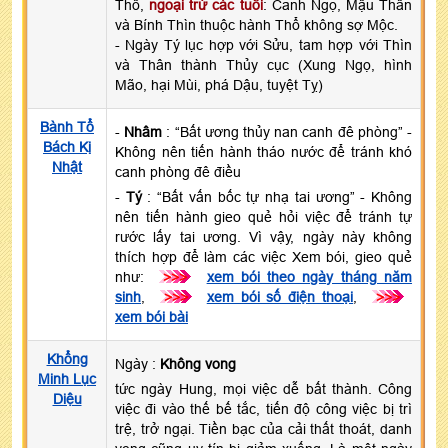
Thổ,
ngoại trừ các tuổi
: Canh Ngọ, Mậu Thân
và Bính Thìn thuộc hành Thổ không sợ Mộc.
- Ngày Tý lục hợp với Sửu, tam hợp với Thìn
và Thân thành Thủy cục (Xung Ngọ, hình
Mão, hại Mùi, phá Dậu, tuyệt Tỵ)
Bành Tổ
-
Nhâm
: “Bất ương thủy nan canh đê phòng” -
Bách Kị
Không nên tiến hành tháo nước để tránh khó
Nhật
canh phòng đê điều
-
Tý
: “Bất vấn bốc tự nhạ tai ương” - Không
nên tiến hành gieo quẻ hỏi việc để tránh tự
rước lấy tai ương. Vì vậy, ngày này không
thích hợp để làm các việc Xem bói, gieo quẻ
như:
>>>
xem bói theo ngày tháng năm
sinh
,
>>>
xem bói số điện thoại
,
>>>
xem bói bài
Khổng
Ngày :
Không vong
Minh Lục
tức ngày Hung, mọi việc dễ bất thành. Công
Diệu
việc đi vào thế bế tắc, tiến độ công việc bị trì
trệ, trở ngại. Tiền bạc của cải thất thoát, danh