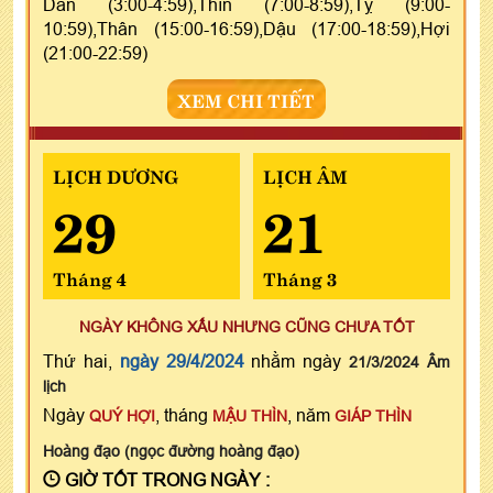
Dần (3:00-4:59),Thìn (7:00-8:59),Tỵ (9:00-
10:59),Thân (15:00-16:59),Dậu (17:00-18:59),Hợi
(21:00-22:59)
XEM CHI TIẾT
LỊCH DƯƠNG
LỊCH ÂM
29
21
Tháng 4
Tháng 3
NGÀY KHÔNG XẤU NHƯNG CŨNG CHƯA TỐT
Thứ hai,
ngày 29/4/2024
nhằm ngày
21/3/2024 Âm
lịch
Ngày
, tháng
, năm
QUÝ HỢI
MẬU THÌN
GIÁP THÌN
Hoàng đạo (ngọc đường hoàng đạo)
GIỜ TỐT TRONG NGÀY :