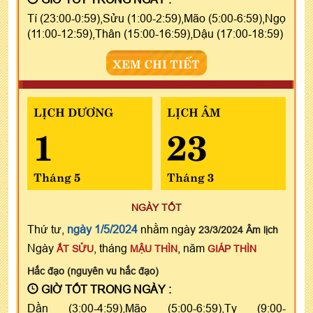
Tí (23:00-0:59),Sửu (1:00-2:59),Mão (5:00-6:59),Ngọ
(11:00-12:59),Thân (15:00-16:59),Dậu (17:00-18:59)
XEM CHI TIẾT
LỊCH DƯƠNG
LỊCH ÂM
1
23
Tháng 5
Tháng 3
NGÀY TỐT
Thứ tư,
ngày 1/5/2024
nhằm ngày
23/3/2024 Âm lịch
Ngày
, tháng
, năm
ẤT SỬU
MẬU THÌN
GIÁP THÌN
Hắc đạo (nguyên vu hắc đạo)
GIỜ TỐT TRONG NGÀY :
Dần (3:00-4:59),Mão (5:00-6:59),Tỵ (9:00-