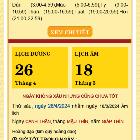
Dần (3:00-4:59),Mão (5:00-6:59),Tỵ (9:00-
10:59),Thân (15:00-16:59),Tuất (19:00-20:59),Hợi
(21:00-22:59)
XEM CHI TIẾT
LỊCH DƯƠNG
LỊCH ÂM
26
18
Tháng 4
Tháng 3
NGÀY KHÔNG XẤU NHƯNG CŨNG CHƯA TỐT
Thứ sáu,
ngày 26/4/2024
nhằm ngày
18/3/2024 Âm
lịch
Ngày
, tháng
, năm
CANH THÂN
MẬU THÌN
GIÁP THÌN
Hoàng đạo (kim quỹ hoàng đạo)
GIỜ TỐT TRONG NGÀY :