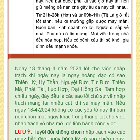
này. Nếu bắt buộc phải đi vào giờ này thì nên
giữ miệng để hạn ché gây ẩu đả hay cãi nhau.
Từ 21h-23h (Hợi) và từ 09h-11h (Tị)
Là giờ rất
tốt lành, nếu đi thường gặp được may mắn.
Buôn bán, kinh doanh có lời. Người đi sắp về
nhà. Phụ nữ có tin mừng. Mọi việc trong nhà
đều hòa hợp. Nếu có bệnh cầu thì sẽ khỏi, gia
đình đều mạnh khỏe.
Ngày 18 tháng 4 năm 2024 tốt cho việc nhập
trạch khi ngày này là ngày hoàng đạo có sao
Thiên Hỷ, Hỷ Thần, Nguyệt Đức, Tứ Đức, Thiên
Mã, Phát Tài, Lục Hợp, Đại Hồng Sa, Tam hợp
chiếu ngày, đây đều là các sao tốt chủ sự về nhập
trạch mang lại nhiều cát khí và may mắn. Nếu
ngày 18-4-2024 không có các yếu tố này thì bạn
nên chọn một ngày khác trong tháng tốt cho việc
nhập trạch về nhà mới để tiến hành công việc.
LƯU Ý:
Tuyệt đối không chọn
nhập trạch vào các
ngày
hắc đạo
, ngày
bách kỵ
có sao chiếu ngày: