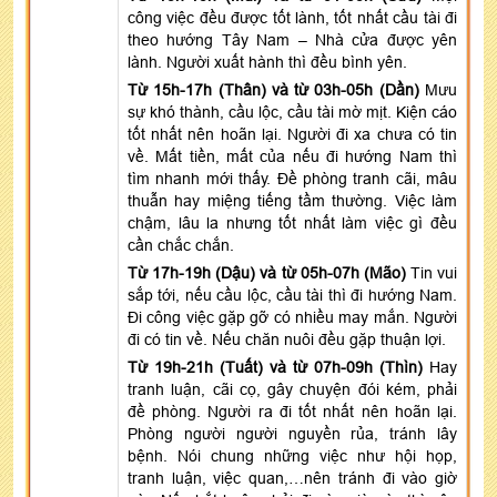
công việc đều được tốt lành, tốt nhất cầu tài đi
theo hướng Tây Nam – Nhà cửa được yên
lành. Người xuất hành thì đều bình yên.
Từ 15h-17h (Thân) và từ 03h-05h (Dần)
Mưu
sự khó thành, cầu lộc, cầu tài mờ mịt. Kiện cáo
tốt nhất nên hoãn lại. Người đi xa chưa có tin
về. Mất tiền, mất của nếu đi hướng Nam thì
tìm nhanh mới thấy. Đề phòng tranh cãi, mâu
thuẫn hay miệng tiếng tầm thường. Việc làm
chậm, lâu la nhưng tốt nhất làm việc gì đều
cần chắc chắn.
Từ 17h-19h (Dậu) và từ 05h-07h (Mão)
Tin vui
sắp tới, nếu cầu lộc, cầu tài thì đi hướng Nam.
Đi công việc gặp gỡ có nhiều may mắn. Người
đi có tin về. Nếu chăn nuôi đều gặp thuận lợi.
Từ 19h-21h (Tuất) và từ 07h-09h (Thìn)
Hay
tranh luận, cãi cọ, gây chuyện đói kém, phải
đề phòng. Người ra đi tốt nhất nên hoãn lại.
Phòng người người nguyền rủa, tránh lây
bệnh. Nói chung những việc như hội họp,
tranh luận, việc quan,…nên tránh đi vào giờ