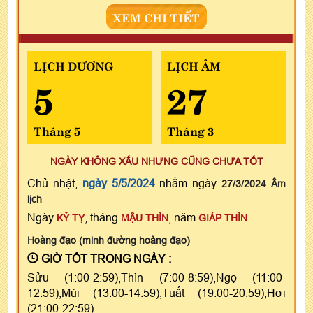
XEM CHI TIẾT
LỊCH DƯƠNG
LỊCH ÂM
5
27
Tháng 5
Tháng 3
NGÀY KHÔNG XẤU NHƯNG CŨNG CHƯA TỐT
Chủ nhật,
ngày 5/5/2024
nhằm ngày
27/3/2024 Âm
lịch
Ngày
, tháng
, năm
KỶ TỴ
MẬU THÌN
GIÁP THÌN
Hoàng đạo (minh đường hoàng đạo)
GIỜ TỐT TRONG NGÀY :
Sửu (1:00-2:59),Thìn (7:00-8:59),Ngọ (11:00-
12:59),Mùi (13:00-14:59),Tuất (19:00-20:59),Hợi
(21:00-22:59)