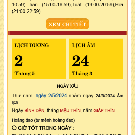
10:59),Thân (15:00-16:59),Tuất (19:00-20:59),Hợi
(21:00-22:59)
XEM CHI TIẾT
LỊCH DƯƠNG
LỊCH ÂM
2
24
Tháng 5
Tháng 3
NGÀY
XẤU
Thứ năm,
ngày 2/5/2024
nhằm ngày
24/3/2024 Âm
lịch
Ngày
, tháng
, năm
BÍNH DẦN
MẬU THÌN
GIÁP THÌN
Hoàng đạo (tư mệnh hoàng đạo)
GIỜ TỐT TRONG NGÀY :