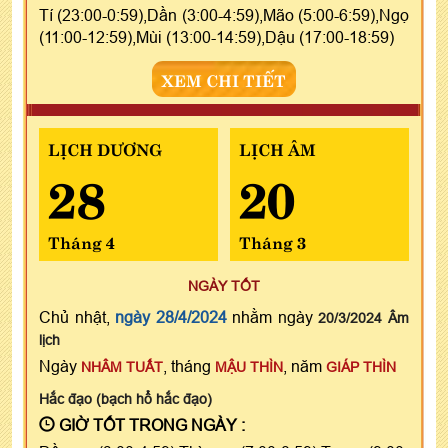
Tí (23:00-0:59),Dần (3:00-4:59),Mão (5:00-6:59),Ngọ
(11:00-12:59),Mùi (13:00-14:59),Dậu (17:00-18:59)
XEM CHI TIẾT
LỊCH DƯƠNG
LỊCH ÂM
28
20
Tháng 4
Tháng 3
NGÀY TỐT
Chủ nhật,
ngày 28/4/2024
nhằm ngày
20/3/2024 Âm
lịch
Ngày
, tháng
, năm
NHÂM TUẤT
MẬU THÌN
GIÁP THÌN
Hắc đạo (bạch hổ hắc đạo)
GIỜ TỐT TRONG NGÀY :