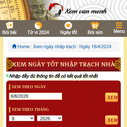
Menu
Bói bài
Tử vi 2024
Ngày tốt
Bói sim
Home
Xem ngày nhập trạch
Ngày 18/4/2024
XEM NGÀY TỐT NHẬP TRẠCH NHÀ
Nhập đầy đủ thông tin để có kết quả tốt nhất
MỚI - NGÀY 18/4/2024
XEM THEO NGÀY
XEM
XEM THEO THÁNG
XEM