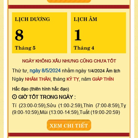
LỊCH DƯƠNG
LỊCH ÂM
8
1
Tháng 5
Tháng 4
NGÀY KHÔNG XẤU NHƯNG CŨNG CHƯA TỐT
Thứ tư,
ngày 8/5/2024
nhằm ngày
1/4/2024 Âm lịch
Ngày
, tháng
, năm
NHÂM THÂN
KỶ TỴ
GIÁP THÌN
Hắc đạo (thiên hình hắc đạo)
GIỜ TỐT TRONG NGÀY :
Tí (23:00-0:59),Sửu (1:00-2:59),Thìn (7:00-8:59),Tỵ
(9:00-10:59),Mùi (13:00-14:59),Tuất (19:00-20:59)
XEM CHI TIẾT