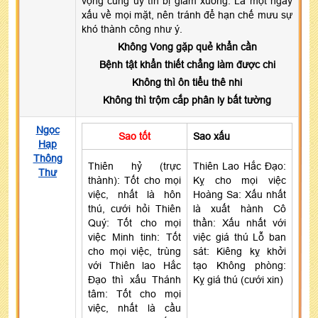
vọng cũng uy tín bị giảm xuống. Là một ngày
xấu về mọi mặt, nên tránh để hạn chế mưu sự
khó thành công như ý.
Không Vong gặp quẻ khẩn cần
Bệnh tật khẩn thiết chẳng làm được chi
Không thì ôn tiểu thê nhi
Không thì trộm cắp phân ly bất tường
Ngọc
Sao tốt
Sao xấu
Hạp
Thông
Thiên hỷ (trực
Thiên Lao Hắc Đạo:
Thư
thành): Tốt cho mọi
Kỵ cho mọi việc
việc, nhất là hôn
Hoàng Sa: Xấu nhất
thú, cưới hỏi Thiên
là xuất hành Cô
Quý: Tốt cho mọi
thần: Xấu nhất với
việc Minh tinh: Tốt
việc giá thú Lỗ ban
cho mọi việc, trùng
sát: Kiêng kỵ khởi
với Thiên lao Hắc
tạo Không phòng:
Đạo thì xấu Thánh
Kỵ giá thú (cưới xin)
tâm: Tốt cho mọi
việc, nhất là cầu