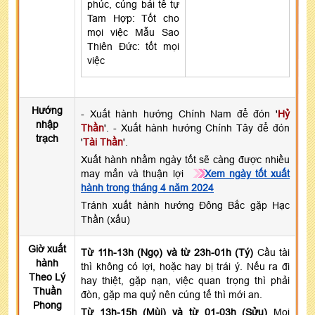
phúc, cúng bái tế tự
Tam Hợp: Tốt cho
mọi việc Mẫu Sao
Thiên Đức: tốt mọi
việc
Hướng
- Xuất hành hướng Chính Nam để đón '
Hỷ
nhập
Thần
'. - Xuất hành hướng Chính Tây để đón
trạch
'
Tài Thần
'.
Xuất hành nhằm ngày tốt sẽ càng được nhiều
may mắn và thuận lợi
Xem ngày tốt xuất
hành trong tháng 4 năm 2024
Tránh xuất hành hướng Đông Bắc gặp Hạc
Thần (xấu)
Giờ xuất
Từ 11h-13h (Ngọ) và từ 23h-01h (Tý)
Cầu tài
hành
thì không có lợi, hoặc hay bị trái ý. Nếu ra đi
Theo Lý
hay thiệt, gặp nạn, việc quan trọng thì phải
Thuần
đòn, gặp ma quỷ nên cúng tế thì mới an.
Phong
Từ 13h-15h (Mùi) và từ 01-03h (Sửu)
Mọi