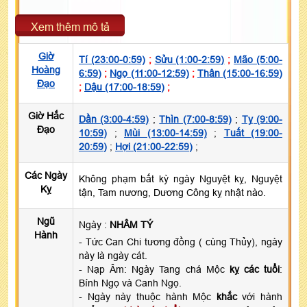
Xem thêm mô tả
Giờ
Tí (23:00-0:59)
;
Sửu (1:00-2:59)
;
Mão (5:00-
Hoàng
6:59)
;
Ngọ (11:00-12:59)
;
Thân (15:00-16:59)
Đạo
;
Dậu (17:00-18:59)
;
Giờ Hắc
Dần (3:00-4:59)
;
Thìn (7:00-8:59)
;
Tỵ (9:00-
Đạo
10:59)
;
Mùi (13:00-14:59)
;
Tuất (19:00-
20:59)
;
Hợi (21:00-22:59)
;
Các Ngày
Không phạm bất kỳ ngày Nguyệt kỵ, Nguyệt
Kỵ
tận, Tam nương, Dương Công kỵ nhật nào.
Ngũ
Ngày :
NHÂM TÝ
Hành
- Tức Can Chi tương đồng ( cùng Thủy), ngày
này là ngày cát.
- Nạp Âm: Ngày Tang chá Mộc
kỵ các tuổi
:
Bính Ngọ và Canh Ngọ.
- Ngày này thuộc hành Mộc
khắc
với hành