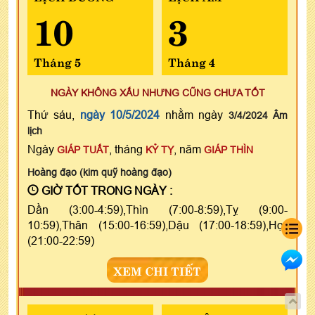
10
3
Tháng 5
Tháng 4
NGÀY KHÔNG XẤU NHƯNG CŨNG CHƯA TỐT
Thứ sáu,
ngày 10/5/2024
nhằm ngày
3/4/2024 Âm
lịch
Ngày
, tháng
, năm
GIÁP TUẤT
KỶ TỴ
GIÁP THÌN
Hoàng đạo (kim quỹ hoàng đạo)
GIỜ TỐT TRONG NGÀY :
Dần (3:00-4:59),Thìn (7:00-8:59),Tỵ (9:00-
10:59),Thân (15:00-16:59),Dậu (17:00-18:59),Hợi
(21:00-22:59)
XEM CHI TIẾT