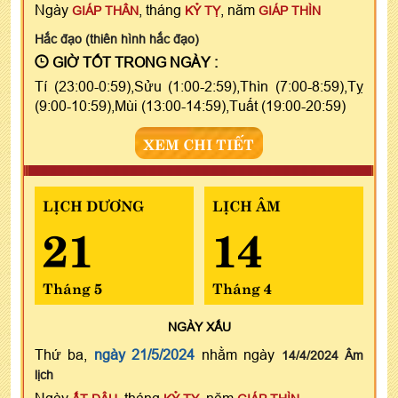
Ngày
, tháng
, năm
GIÁP THÂN
KỶ TỴ
GIÁP THÌN
Hắc đạo (thiên hình hắc đạo)
GIỜ TỐT TRONG NGÀY :
Tí (23:00-0:59),Sửu (1:00-2:59),Thìn (7:00-8:59),Tỵ
(9:00-10:59),Mùi (13:00-14:59),Tuất (19:00-20:59)
XEM CHI TIẾT
LỊCH DƯƠNG
LỊCH ÂM
21
14
Tháng 5
Tháng 4
NGÀY
XẤU
Thứ ba,
ngày 21/5/2024
nhằm ngày
14/4/2024 Âm
lịch
Ngày
, tháng
, năm