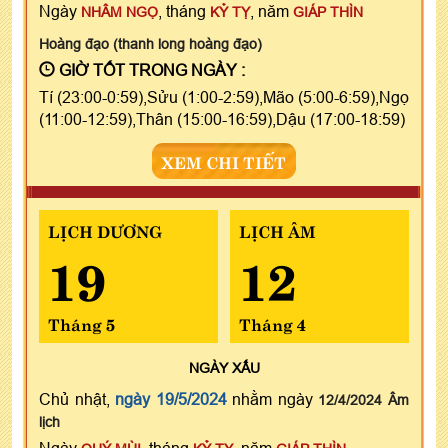
Ngày
, tháng
, năm
NHÂM NGỌ
KỶ TỴ
GIÁP THÌN
Hoàng đạo (thanh long hoàng đạo)
GIỜ TỐT TRONG NGÀY :
Tí (23:00-0:59),Sửu (1:00-2:59),Mão (5:00-6:59),Ngọ
(11:00-12:59),Thân (15:00-16:59),Dậu (17:00-18:59)
XEM CHI TIẾT
LỊCH DƯƠNG
LỊCH ÂM
19
12
Tháng 5
Tháng 4
NGÀY
XẤU
Chủ nhật,
ngày 19/5/2024
nhằm ngày
12/4/2024 Âm
lịch
Ngày
, tháng
, năm