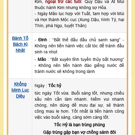
Kim,
ngoại trừ các tuổi
: Quý Dậu và Ất Mùi
thuộc hành Kim nhưng không sợ Hỏa.
- Ngày Mão lục hợp với Tuất, tam hợp với Mùi
và Hợi thành Mộc cục (Xung Dậu, hình Tý, hại
Thìn, phá Ngọ, tuyệt Thân)
Bành Tổ
-
Đinh
: “Bất thế đầu đầu chủ sanh sang” -
Bách Kị
Không nên tiến hành việc cắt tóc để tránh đầu
Nhật
sinh ra nhọt
-
Mão
: “Bất xuyên tỉnh tuyền thủy bất hương”
- Không nên tiến hành đào giếng nước để
tránh nước sẽ không trong lành
Khổng
Ngày :
Tốc hỷ
Minh Lục
tức ngày Tốt vừa. Buổi sáng tốt, nhưng chiều
Diệu
xấu nên cần làm nhanh. Niềm vui nhanh
chóng, nên dùng để mưu đại sự, sẽ thành
công mau lẹ hơn. Tốt nhất là tiến hành công
việc vào buổi sáng, càng sớm càng tốt.
Tốc Hỷ là bạn trùng phùng
Gặp trùng gặp bạn vợ chồng sánh đôi