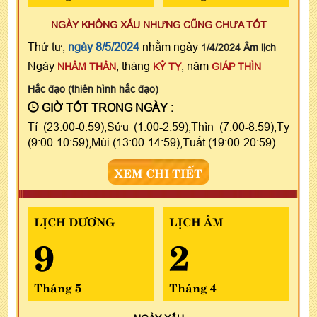
NGÀY KHÔNG XẤU NHƯNG CŨNG CHƯA TỐT
Thứ tư,
ngày 8/5/2024
nhằm ngày
1/4/2024 Âm lịch
Ngày
, tháng
, năm
NHÂM THÂN
KỶ TỴ
GIÁP THÌN
Hắc đạo (thiên hình hắc đạo)
GIỜ TỐT TRONG NGÀY :
Tí (23:00-0:59),Sửu (1:00-2:59),Thìn (7:00-8:59),Tỵ
(9:00-10:59),Mùi (13:00-14:59),Tuất (19:00-20:59)
XEM CHI TIẾT
LỊCH DƯƠNG
LỊCH ÂM
9
2
Tháng 5
Tháng 4