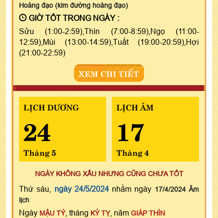
Hoàng đạo (kim đường hoàng đạo)
GIỜ TỐT TRONG NGÀY :
Sửu (1:00-2:59),Thìn (7:00-8:59),Ngọ (11:00-
12:59),Mùi (13:00-14:59),Tuất (19:00-20:59),Hợi
(21:00-22:59)
XEM CHI TIẾT
LỊCH DƯƠNG
LỊCH ÂM
24
17
Tháng 5
Tháng 4
NGÀY KHÔNG XẤU NHƯNG CŨNG CHƯA TỐT
Thứ sáu,
ngày 24/5/2024
nhằm ngày
17/4/2024 Âm
lịch
Ngày
, tháng
, năm
MẬU TÝ
KỶ TỴ
GIÁP THÌN