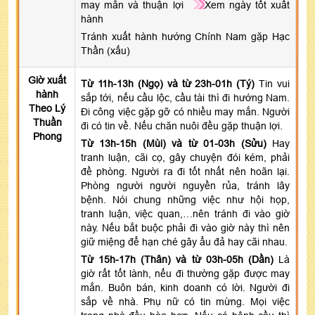
may mắn và thuận lợi
Xem ngày tốt xuất
hành
Tránh xuất hành hướng Chính Nam gặp Hạc
Thần (xấu)
Giờ xuất
Từ 11h-13h (Ngọ) và từ 23h-01h (Tý)
Tin vui
hành
sắp tới, nếu cầu lộc, cầu tài thì đi hướng Nam.
Theo Lý
Đi công việc gặp gỡ có nhiều may mắn. Người
Thuần
đi có tin về. Nếu chăn nuôi đều gặp thuận lợi.
Phong
Từ 13h-15h (Mùi) và từ 01-03h (Sửu)
Hay
tranh luận, cãi cọ, gây chuyện đói kém, phải
đề phòng. Người ra đi tốt nhất nên hoãn lại.
Phòng người người nguyền rủa, tránh lây
bệnh. Nói chung những việc như hội họp,
tranh luận, việc quan,…nên tránh đi vào giờ
này. Nếu bắt buộc phải đi vào giờ này thì nên
giữ miệng để hạn ché gây ẩu đả hay cãi nhau.
Từ 15h-17h (Thân) và từ 03h-05h (Dần)
Là
giờ rất tốt lành, nếu đi thường gặp được may
mắn. Buôn bán, kinh doanh có lời. Người đi
sắp về nhà. Phụ nữ có tin mừng. Mọi việc