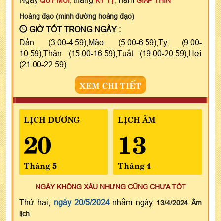
QUÝ MÙI
KỶ TỴ
GIÁP THÌN
Hoàng đạo (minh đường hoàng đạo)
GIỜ TỐT TRONG NGÀY :
Dần (3:00-4:59),Mão (5:00-6:59),Tỵ (9:00-
10:59),Thân (15:00-16:59),Tuất (19:00-20:59),Hợi
(21:00-22:59)
XEM CHI TIẾT
LỊCH DƯƠNG
LỊCH ÂM
20
13
Tháng 5
Tháng 4
NGÀY KHÔNG XẤU NHƯNG CŨNG CHƯA TỐT
Thứ hai,
ngày 20/5/2024
nhằm ngày
13/4/2024 Âm
lịch