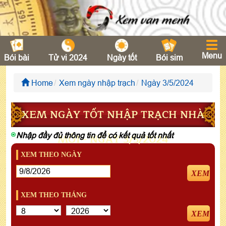
Menu
Bói bài
Tử vi 2024
Ngày tốt
Bói sim
Home
Xem ngày nhập trạch
Ngày 3/5/2024
XEM NGÀY TỐT NHẬP TRẠCH NHÀ
Nhập đầy đủ thông tin để có kết quả tốt nhất
MỚI - NGÀY 3/5/2024
XEM THEO NGÀY
XEM
XEM THEO THÁNG
XEM