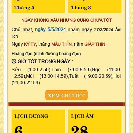
Tháng 5
Tháng 3
NGÀY KHÔNG XẤU NHƯNG CŨNG CHƯA TỐT
Chủ nhật,
ngày 5/5/2024
nhằm ngày
27/3/2024 Âm
lịch
Ngày
, tháng
, năm
KỶ TỴ
MẬU THÌN
GIÁP THÌN
Hoàng đạo (minh đường hoàng đạo)
GIỜ TỐT TRONG NGÀY :
Sửu (1:00-2:59),Thìn (7:00-8:59),Ngọ (11:00-
12:59),Mùi (13:00-14:59),Tuất (19:00-20:59),Hợi
(21:00-22:59)
XEM CHI TIẾT
LỊCH DƯƠNG
LỊCH ÂM
6
28