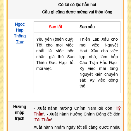
Có tài có lộc hẳn hoi
Cầu gì cũng được mừng vui thỏa lòng
Ngọc
Sao tốt
Sao xấu
Hạp
Thông
Yếu yên (thiên quý):
Thiên Lại: Xấu cho
Thư
Tốt cho mọi việc,
mọi việc Nguyệt
nhất là việc hôn
Hoả: Xấu cho việc
nhân giá thú Sao
lợp nhà, làm bếp
Thiên Đức Hợp: tốt
Câu Trận Hắc Đạo:
mọi việc
Kỵ việc mai táng
Nguyệt Kiến chuyển
sát: Kỵ việc động
thổ
Hướng
- Xuất hành hướng Chính Nam để đón '
Hỷ
nhập
Thần
'. - Xuất hành hướng Chính Đông để đón
trạch
'
Tài Thần
'.
Xuất hành nhằm ngày tốt sẽ càng được nhiều