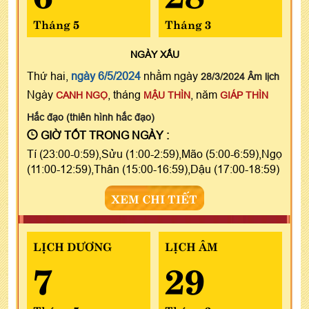
Tháng 5
Tháng 3
NGÀY
XẤU
Thứ hai,
ngày 6/5/2024
nhằm ngày
28/3/2024 Âm lịch
Ngày
, tháng
, năm
CANH NGỌ
MẬU THÌN
GIÁP THÌN
Hắc đạo (thiên hình hắc đạo)
GIỜ TỐT TRONG NGÀY :
Tí (23:00-0:59),Sửu (1:00-2:59),Mão (5:00-6:59),Ngọ
(11:00-12:59),Thân (15:00-16:59),Dậu (17:00-18:59)
XEM CHI TIẾT
LỊCH DƯƠNG
LỊCH ÂM
7
29