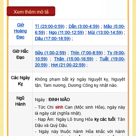
Xem thêm mô tả
Giờ
Tí (23:00-0:59)
;
Dần (3:00-4:59)
;
Mão (5:00-
Hoàng
6:59)
;
Ngọ (11:00-12:59)
;
Mùi (13:00-14:59)
;
Đạo
Dậu (17:00-18:59)
;
Giờ Hắc
Sửu (1:00-2:59)
;
Thìn (7:00-8:59)
;
Tỵ (9:00-
Đạo
10:59)
;
Thân (15:00-16:59)
;
Tuất (19:00-
20:59)
;
Hợi (21:00-22:59)
;
Các Ngày
Không phạm bất kỳ ngày Nguyệt kỵ, Nguyệt
Kỵ
tận, Tam nương, Dương Công kỵ nhật nào.
Ngũ
Ngày :
ĐINH MÃO
Hành
- Tức Chi
sinh
Can (Mộc sinh Hỏa), ngày này
là ngày cát (nghĩa nhật).
- Nạp Âm: Ngày Lô trung Hỏa
kỵ các tuổi
: Tân
Dậu và Quý Dậu.
- Ngày này thuộc hành Hỏa khắc với hành