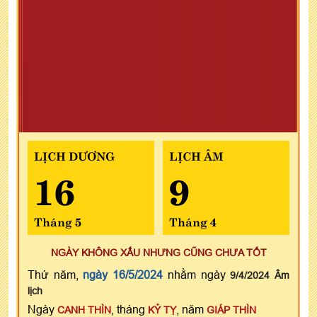
LỊCH DƯƠNG
LỊCH ÂM
16
9
Tháng 5
Tháng 4
NGÀY KHÔNG XẤU NHƯNG CŨNG CHƯA TỐT
Thứ năm,
ngày 16/5/2024
nhằm ngày
9/4/2024 Âm
lịch
Ngày
, tháng
, năm
CANH THÌN
KỶ TỴ
GIÁP THÌN