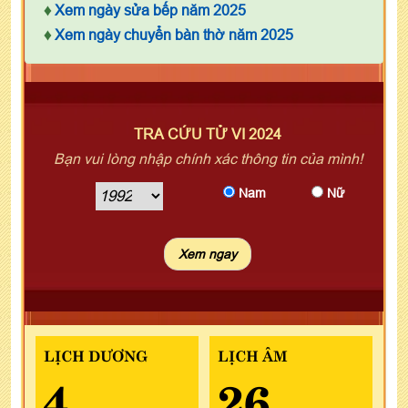
♦
Xem ngày sửa bếp năm 2025
♦
Xem ngày chuyển bàn thờ năm 2025
TRA CỨU TỬ VI 2024
Bạn vui lòng nhập chính xác thông tin của mình!
Nam
Nữ
LỊCH DƯƠNG
LỊCH ÂM
4
26