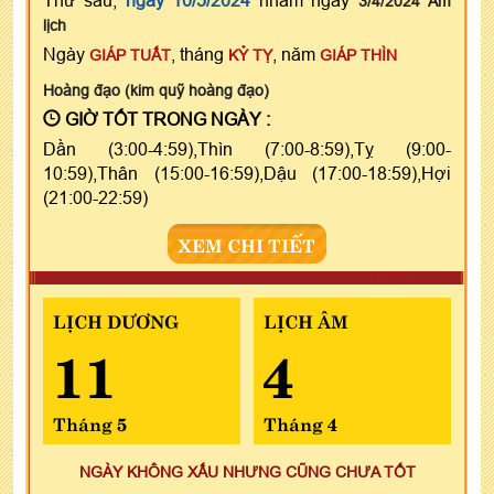
3/4/2024 Âm
lịch
Ngày
, tháng
, năm
GIÁP TUẤT
KỶ TỴ
GIÁP THÌN
Hoàng đạo (kim quỹ hoàng đạo)
GIỜ TỐT TRONG NGÀY :
Dần (3:00-4:59),Thìn (7:00-8:59),Tỵ (9:00-
10:59),Thân (15:00-16:59),Dậu (17:00-18:59),Hợi
(21:00-22:59)
XEM CHI TIẾT
LỊCH DƯƠNG
LỊCH ÂM
11
4
Tháng 5
Tháng 4
NGÀY KHÔNG XẤU NHƯNG CŨNG CHƯA TỐT