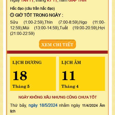
TÂN TỴ
KỶ TỴ
GIÁP THÌN
Hắc đạo (câu trần hắc đạo)
GIỜ TỐT TRONG NGÀY :
Sửu (1:00-2:59),Thìn (7:00-8:59),Ngọ (11:00-
12:59),Mùi (13:00-14:59),Tuất (19:00-20:59),Hợi
(21:00-22:59)
XEM CHI TIẾT
LỊCH DƯƠNG
LỊCH ÂM
18
11
Tháng 5
Tháng 4
NGÀY KHÔNG XẤU NHƯNG CŨNG CHƯA TỐT
Thứ bảy,
ngày 18/5/2024
nhằm ngày
11/4/2024 Âm
lịch