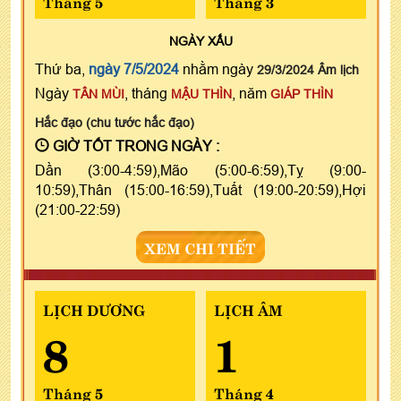
Tháng 5
Tháng 3
NGÀY
XẤU
Thứ ba,
ngày 7/5/2024
nhằm ngày
29/3/2024 Âm lịch
Ngày
, tháng
, năm
TÂN MÙI
MẬU THÌN
GIÁP THÌN
Hắc đạo (chu tước hắc đạo)
GIỜ TỐT TRONG NGÀY :
Dần (3:00-4:59),Mão (5:00-6:59),Tỵ (9:00-
10:59),Thân (15:00-16:59),Tuất (19:00-20:59),Hợi
(21:00-22:59)
XEM CHI TIẾT
LỊCH DƯƠNG
LỊCH ÂM
8
1
Tháng 5
Tháng 4