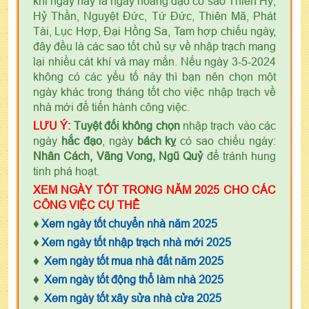
khi ngày này là ngày hoàng đạo có sao Thiên Hỷ,
Hỷ Thần, Nguyệt Đức, Tứ Đức, Thiên Mã, Phát
Tài, Lục Hợp, Đại Hồng Sa, Tam hợp chiếu ngày,
đây đều là các sao tốt chủ sự về nhập trạch mang
lại nhiều cát khí và may mắn. Nếu ngày 3-5-2024
không có các yếu tố này thì bạn nên chọn một
ngày khác trong tháng tốt cho việc nhập trạch về
nhà mới để tiến hành công việc.
LƯU Ý:
Tuyệt đối không chọn
nhập trạch vào các
ngày
hắc đạo
, ngày
bách kỵ
có sao chiếu ngày:
Nhân Cách, Vãng Vong, Ngũ Quỷ
để tránh hung
tinh phá hoạt.
XEM NGÀY TỐT TRONG NĂM 2025 CHO CÁC
CÔNG VIỆC CỤ THỂ
♦
Xem ngày tốt chuyển nhà năm 2025
♦
Xem ngày tốt nhập trạch nhà mới 2025
♦
Xem ngày tốt mua nhà đất năm 2025
♦
Xem ngày tốt động thổ làm nhà 2025
♦
Xem ngày tốt xây sửa nhà cửa 2025