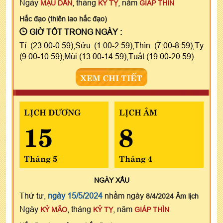
Ngày
, tháng
, năm
MẬU DẦN
KỶ TỴ
GIÁP THÌN
Hắc đạo (thiên lao hắc đạo)
GIỜ TỐT TRONG NGÀY :
Tí (23:00-0:59),Sửu (1:00-2:59),Thìn (7:00-8:59),Tỵ
(9:00-10:59),Mùi (13:00-14:59),Tuất (19:00-20:59)
XEM CHI TIẾT
LỊCH DƯƠNG
LỊCH ÂM
15
8
Tháng 5
Tháng 4
NGÀY
XẤU
Thứ tư,
ngày 15/5/2024
nhằm ngày
8/4/2024 Âm lịch
Ngày
, tháng
, năm
KỶ MÃO
KỶ TỴ
GIÁP THÌN