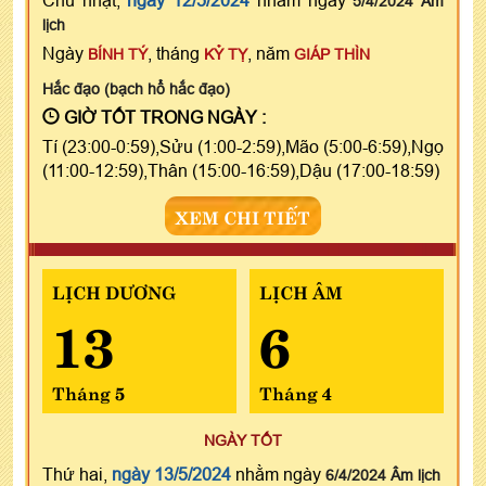
5/4/2024 Âm
lịch
Ngày
, tháng
, năm
BÍNH TÝ
KỶ TỴ
GIÁP THÌN
Hắc đạo (bạch hổ hắc đạo)
GIỜ TỐT TRONG NGÀY :
Tí (23:00-0:59),Sửu (1:00-2:59),Mão (5:00-6:59),Ngọ
(11:00-12:59),Thân (15:00-16:59),Dậu (17:00-18:59)
XEM CHI TIẾT
LỊCH DƯƠNG
LỊCH ÂM
13
6
Tháng 5
Tháng 4
NGÀY TỐT
Thứ hai,
ngày 13/5/2024
nhằm ngày
6/4/2024 Âm lịch