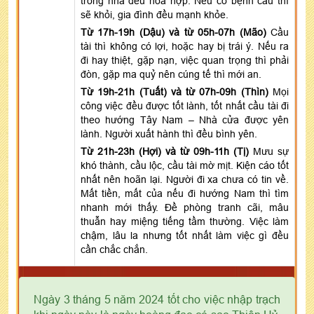
trong nhà đều hòa hợp. Nếu có bệnh cầu thì
sẽ khỏi, gia đình đều mạnh khỏe.
Từ 17h-19h (Dậu) và từ 05h-07h (Mão)
Cầu
tài thì không có lợi, hoặc hay bị trái ý. Nếu ra
đi hay thiệt, gặp nạn, việc quan trọng thì phải
đòn, gặp ma quỷ nên cúng tế thì mới an.
Từ 19h-21h (Tuất) và từ 07h-09h (Thìn)
Mọi
công việc đều được tốt lành, tốt nhất cầu tài đi
theo hướng Tây Nam – Nhà cửa được yên
lành. Người xuất hành thì đều bình yên.
Từ 21h-23h (Hợi) và từ 09h-11h (Tị)
Mưu sự
khó thành, cầu lộc, cầu tài mờ mịt. Kiện cáo tốt
nhất nên hoãn lại. Người đi xa chưa có tin về.
Mất tiền, mất của nếu đi hướng Nam thì tìm
nhanh mới thấy. Đề phòng tranh cãi, mâu
thuẫn hay miệng tiếng tầm thường. Việc làm
chậm, lâu la nhưng tốt nhất làm việc gì đều
cần chắc chắn.
Ngày 3 tháng 5 năm 2024 tốt cho việc nhập trạch