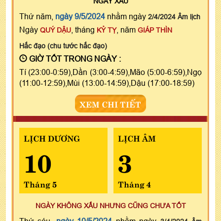
NGÀY
XẤU
Thứ năm,
ngày 9/5/2024
nhằm ngày
2/4/2024 Âm lịch
Ngày
, tháng
, năm
QUÝ DẬU
KỶ TỴ
GIÁP THÌN
Hắc đạo (chu tước hắc đạo)
GIỜ TỐT TRONG NGÀY :
Tí (23:00-0:59),Dần (3:00-4:59),Mão (5:00-6:59),Ngọ
(11:00-12:59),Mùi (13:00-14:59),Dậu (17:00-18:59)
XEM CHI TIẾT
LỊCH DƯƠNG
LỊCH ÂM
10
3
Tháng 5
Tháng 4
NGÀY KHÔNG XẤU NHƯNG CŨNG CHƯA TỐT
Thứ sáu,
ngày 10/5/2024
nhằm ngày