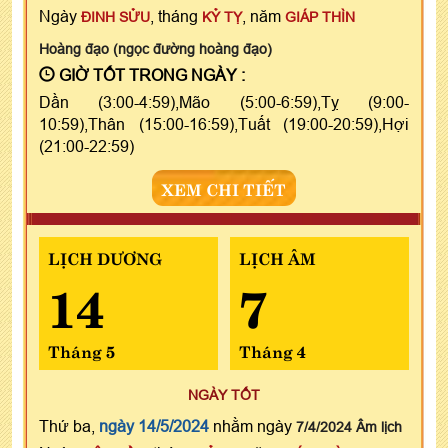
Ngày
, tháng
, năm
ĐINH SỬU
KỶ TỴ
GIÁP THÌN
Hoàng đạo (ngọc đường hoàng đạo)
GIỜ TỐT TRONG NGÀY :
Dần (3:00-4:59),Mão (5:00-6:59),Tỵ (9:00-
10:59),Thân (15:00-16:59),Tuất (19:00-20:59),Hợi
(21:00-22:59)
XEM CHI TIẾT
LỊCH DƯƠNG
LỊCH ÂM
14
7
Tháng 5
Tháng 4
NGÀY TỐT
Thứ ba,
ngày 14/5/2024
nhằm ngày
7/4/2024 Âm lịch