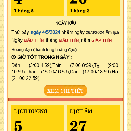
Tháng 5
Tháng 3
NGÀY
XẤU
Thứ bảy,
ngày 4/5/2024
nhằm ngày
26/3/2024 Âm lịch
Ngày
, tháng
, năm
MẬU THÌN
MẬU THÌN
GIÁP THÌN
Hoàng đạo (thanh long hoàng đạo)
GIỜ TỐT TRONG NGÀY :
Dần (3:00-4:59),Thìn (7:00-8:59),Tỵ (9:00-
10:59),Thân (15:00-16:59),Dậu (17:00-18:59),Hợi
(21:00-22:59)
XEM CHI TIẾT
LỊCH DƯƠNG
LỊCH ÂM
5
27