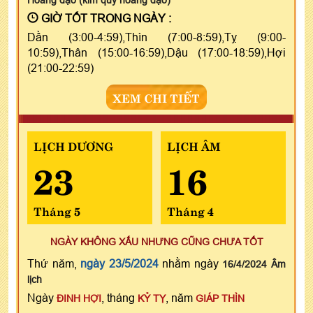
GIỜ TỐT TRONG NGÀY :
Dần (3:00-4:59),Thìn (7:00-8:59),Tỵ (9:00-
10:59),Thân (15:00-16:59),Dậu (17:00-18:59),Hợi
(21:00-22:59)
XEM CHI TIẾT
LỊCH DƯƠNG
LỊCH ÂM
23
16
Tháng 5
Tháng 4
NGÀY KHÔNG XẤU NHƯNG CŨNG CHƯA TỐT
Thứ năm,
ngày 23/5/2024
nhằm ngày
16/4/2024 Âm
lịch
Ngày
, tháng
, năm
ĐINH HỢI
KỶ TỴ
GIÁP THÌN