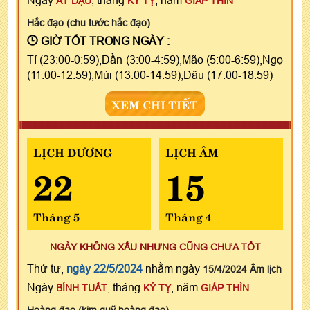
ẤT DẬU
KỶ TỴ
GIÁP THÌN
Hắc đạo (chu tước hắc đạo)
GIỜ TỐT TRONG NGÀY :
Tí (23:00-0:59),Dần (3:00-4:59),Mão (5:00-6:59),Ngọ
(11:00-12:59),Mùi (13:00-14:59),Dậu (17:00-18:59)
XEM CHI TIẾT
LỊCH DƯƠNG
LỊCH ÂM
22
15
Tháng 5
Tháng 4
NGÀY KHÔNG XẤU NHƯNG CŨNG CHƯA TỐT
Thứ tư,
ngày 22/5/2024
nhằm ngày
15/4/2024 Âm lịch
Ngày
, tháng
, năm
BÍNH TUẤT
KỶ TỴ
GIÁP THÌN
Hoàng đạo (kim quỹ hoàng đạo)