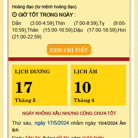
Hoàng đạo (tư mệnh hoàng đạo)
GIỜ TỐT TRONG NGÀY :
Dần (3:00-4:59),Thìn (7:00-8:59),Tỵ (9:00-
10:59),Thân (15:00-16:59),Dậu (17:00-18:59),Hợi
(21:00-22:59)
XEM CHI TIẾT
LỊCH DƯƠNG
LỊCH ÂM
17
10
Tháng 5
Tháng 4
NGÀY KHÔNG XẤU NHƯNG CŨNG CHƯA TỐT
Thứ sáu,
ngày 17/5/2024
nhằm ngày
10/4/2024 Âm
lịch
Ngày
, tháng
, năm