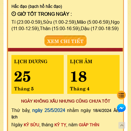
Hắc đạo (bạch hổ hắc đạo)
GIỜ TỐT TRONG NGÀY :
Tí (23:00-0:59),Sửu (1:00-2:59),Mão (5:00-6:59),Ngọ
(11:00-12:59),Thân (15:00-16:59),Dậu (17:00-18:59)
XEM CHI TIẾT
LỊCH DƯƠNG
LỊCH ÂM
25
18
Tháng 5
Tháng 4
NGÀY KHÔNG XẤU NHƯNG CŨNG CHƯA TỐT
Thứ bảy,
ngày 25/5/2024
nhằm ngày
18/4/2024 Âm
lịch
Ngày
, tháng
, năm
KỶ SỬU
KỶ TỴ
GIÁP THÌN