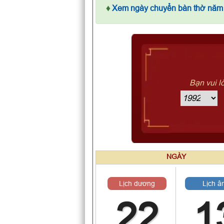
♦
Xem ngày chuyển bàn thờ năm
Bạn vui l
NGÀY
Lịch dương
Lịch â
22
1