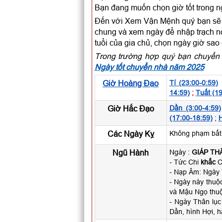
Bạn đang muốn chọn giờ tốt trong 
Đến với Xem Vận Mệnh quý bạn sẽ c
chung và xem ngày để nhập trạch nói
tuổi của gia chủ, chọn ngày giờ sao
Trong trường hợp quý bạn chuyển 
Ngày tốt chuyển nhà năm 2025
Giờ Hoàng Đạo
Tí (23:00-0:59)
14:59)
;
Tuất (19
Giờ Hắc Đạo
Dần (3:00-4:59)
(17:00-18:59)
;
H
Các Ngày Kỵ
Không phạm bất k
Ngũ Hành
Ngày :
GIÁP TH
- Tức Chi
khắc
Ca
- Nạp Âm: Ngày
- Ngày này thuộ
và Mậu Ngọ thuộ
- Ngày Thân lục
Dần, hình Hợi, h