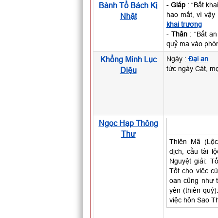
Bành Tổ Bách Kị
-
Giáp
: “Bất kha
hao mất, vì vậy
Nhật
khai trương
-
Thân
: “Bất an
quỷ ma vào phò
Khổng Minh Lục
Ngày :
Đại an
tức ngày Cát, m
Diệu
Ngọc Hạp Thông
Thư
Thiên Mã (Lộc
dịch, cầu tài l
Nguyệt giải: Tố
Tốt cho việc cún
oan cũng như 
yên (thiên quý)
việc hôn Sao Th