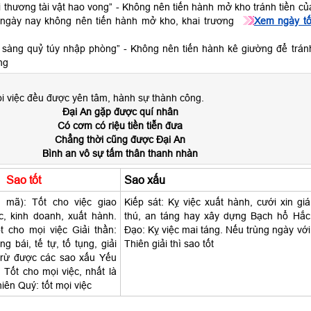
i thương tài vật hao vong” - Không nên tiến hành mở kho tránh tiền củ
 ngày nay không nên tiến hành mở kho, khai trương
Xem ngày tố
 sàng quỷ túy nhập phòng” - Không nên tiến hành kê giường để trán
ng
ọi việc đều được yên tâm, hành sự thành công.
Đại An gặp được quí nhân
Có cơm có riệu tiền tiễn đưa
Chẳng thời cũng được Đại An
Bình an vô sự tấm thân thanh nhàn
Sao tốt
Sao xấu
 mã): Tốt cho việc giao
Kiếp sát: Kỵ việc xuất hành, cưới xin giá
ộc, kinh doanh, xuất hành.
thú, an táng hay xây dựng Bạch hổ Hắc
t cho mọi việc Giải thần:
Đạo: Kỵ việc mai táng. Nếu trùng ngày với
g bái, tế tự, tố tụng, giải
Thiên giải thì sao tốt
trừ được các sao xấu Yếu
: Tốt cho mọi việc, nhất là
iên Quý: tốt mọi việc