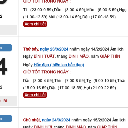
GIỜ TỐT TRONG NGÀY :
Tí (23:00-0:59),Dần (3:00-4:59),Mão (5:00-6:59),Ngọ
 2
(11:00-12:59),Mùi (13:00-14:59),Dậu (17:00-18:59)
Xem chi tiết
m
Thứ bảy,
ngày 23/3/2024
nhằm ngày
14/2/2024 Âm lịch
Ngày
BÍNH TUẤT
, tháng
ĐINH MÃO
, năm
GIÁP THÌN
4
Ngày
Hắc đạo (thiên lao hắc đạo)
GIỜ TỐT TRONG NGÀY :
Dần (3:00-4:59),Thìn (7:00-8:59),Tỵ (9:00-10:59),Thân
 2
(15:00-16:59),Dậu (17:00-18:59),Hợi (21:00-22:59)
Xem chi tiết
 tốt
m
Chủ nhật,
ngày 24/3/2024
nhằm ngày
15/2/2024 Âm lịch
Ngày
ĐINH HỢI
, tháng
ĐINH MÃO
, năm
GIÁP THÌN