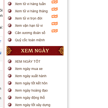
Xem tử vi hàng tuần
ói
Xem tử vi hàng tháng
ến
Xem tử vi trọn đời
Xem vận hạn tử vi
i:
Cân xương đoán số
Quỷ cốc toán mệnh
-
XEM NGÀY
u
XEM NGÀY TỐT
.
Xem ngày mua xe
Xem ngày xuất hành
Xem ngày tốt kết hôn
n
Xem ngày hoàng đạo
Xem ngày động thổ
h
Xem ngày tốt xây dựng