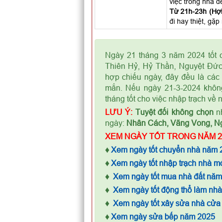
việc trong nhà đ
Từ 21h-23h (Hợi)
đi hay thiệt, gặ
Ngày 21 tháng 3 năm 2024 tốt c
Thiên Hỷ, Hỷ Thần, Nguyệt Đức
hợp chiếu ngày, đây đều là các 
mắn. Nếu ngày 21-3-2024 không
tháng tốt cho việc nhập trạch về 
LƯU Ý:
Tuyệt đối không chọn
nh
ngày:
Nhân Cách, Vãng Vong, N
XEM NGÀY TỐT TRONG NĂM 2
♦
Xem ngày tốt chuyển nhà năm 
♦
Xem ngày tốt nhập trạch nhà m
♦
Xem ngày tốt mua nhà đất nă
♦
Xem ngày tốt động thổ làm nh
♦
Xem ngày tốt xây sửa nhà cửa
♦
Xem ngày sửa bếp năm 2025