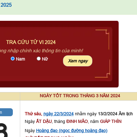
 2025
TRA CỨU TỬ VI 2024
òng nhập chính xác thông tin của mình!
Nam
Nữ
NGÀY TỐT TRONG THÁNG 3 NĂM 2024
m
Thứ sáu,
ngày 22/3/2024
nhằm ngày
13/2/2024 Âm lịch
Ngày
ẤT DẬU
, tháng
ĐINH MÃO
, năm
GIÁP THÌN
3
Ngày
Hoàng đạo (ngọc đường hoàng đạo)