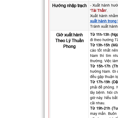
Hướng nhập trạch
- Xuất hành hướ
'
Tài Thần
'.
Xuất hành nhằm
xuất hành trong
Tránh xuất hành
Giờ xuất hành
Từ 11h-13h (Ngọ
đi theo hướng T
Theo Lý Thuần
Từ 13h-15h (Mùi
Phong
cáo tốt nhất nên
Nam thì tìm nh
thường. Việc làm
Từ 15h-17h (Th
hướng Nam. Đi c
đều gặp thuận lợ
Từ 17h-19h (Dậ
phải đề phòng. N
lây bệnh. Nói c
giờ này. Nếu bắt
cãi nhau.
Từ 19h-21h (Tuấ
may mắn. Buôn b