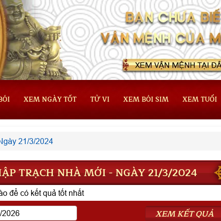
BÓI
XEM NGÀY TỐT
TỬ VI
XEM BÓI SIM
XEM TUỔI
Ngày 21/3/2024
ẬP TRẠCH NHÀ MỚI - NGÀY 21/3/2024
o để có kết quả tốt nhất
XEM KẾT QUẢ