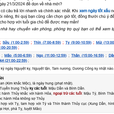
ngày 21/3/2024 đề dọn về nhà mới?
ó câu trả lời nhanh và chính xác nhất. Khi
xem ngày tốt xấu
n
 riêng, thì quý bạn cũng cần chọn giờ tốt, đồng thười chú ý đ
 cho hợp với tuổi gia chủ để được may mắn!
nhà hay chuyển văn phòng, phòng trọ quý bạn có thể xem tạ
;
Sửu (1:00-2:59)
;
Thìn (7:00-8:59)
;
Tỵ (9:00-10:59)
;
Mùi (13:00
:00-20:59)
;
;
Mão (5:00-6:59)
;
Ngọ (11:00-12:59)
;
Thân (15:00-16:59)
;
Dậ
ợi (21:00-22:59)
;
ỳ ngày Nguyệt kỵ, Nguyệt tận, Tam nương, Dương Công kỵ nhật nào
ÂN
n (Kim khắc Mộc), là ngày hung (phạt nhật).
 Tuyền trung Thủy
kỵ các tuổi
: Mậu Dần và Bính Dần.
c hành Thủy khắc với hành Hỏa,
ngoại trừ các tuổi
: Mậu Tý, Bính Thâ
c hành Hỏa không sợ Thủy.
 hợp với Tỵ, tam hợp với Tý và Thìn thành Thủy cục (Xung Dần, hìn
ại Hợi, phá Tỵ, tuyệt Mão)