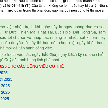
ều hòa hợp. Nếu có bệnh cầu thì sẽ khỏi, gia đình đều mạnh khỏe.
 và từ 09h-11h (Tị)
Cầu tài thì không có lợi, hoặc hay bị trái ý. Nếu r
p nạn, việc quan trọng thì phải đòn, gặp ma quỷ nên cúng tế thì mới an.
ho việc nhập trạch khi ngày này là ngày hoàng đạo có sao
, Tứ Đức, Thiên Mã, Phát Tài, Lục Hợp, Đại Hồng Sa, Tam
sao tốt chủ sự về nhập trạch mang lại nhiều cát khí và may
 có các yếu tố này thì bạn nên chọn một ngày khác trong
nhà mới để tiến hành công việc.
ập trạch vào các ngày
hắc đạo
, ngày
bách kỵ
có sao chiếu
gũ Quỷ
để tránh hung tinh phá hoạt.
025 CHO CÁC CÔNG VIỆC CỤ THỂ
2025
ới 2025
m 2025
à 2025
 2025