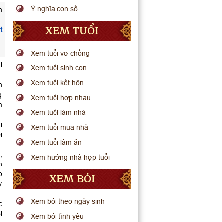
Ý nghĩa con số
n
XEM TUỔI
t
Xem tuổi vợ chồng
i
Xem tuổi sinh con
Xem tuổi kết hôn
n
g
Xem tuổi hợp nhau
m
Xem tuổi làm nhà
i
Xem tuổi mua nhà
i
Xem tuổi làm ăn
,
Xem hướng nhà hợp tuổi
h
o
XEM BÓI
y
Xem bói theo ngày sinh
c
i
Xem bói tình yêu