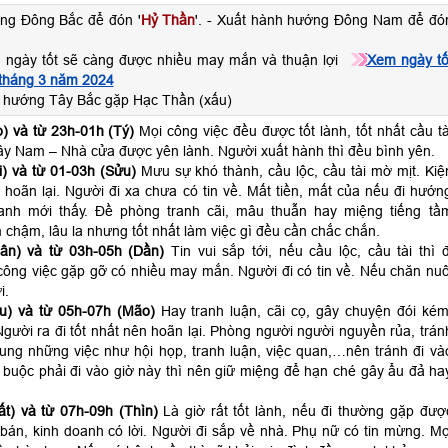
ng Đông Bắc để đón '
Hỷ Thần
'. - Xuất hành hướng Đông Nam để đó
 ngày tốt sẽ càng được nhiều may mắn và thuận lợi
Xem ngày tố
 tháng 3 năm 2024
 hướng Tây Bắc gặp Hạc Thần (xấu)
) và từ 23h-01h (Tý)
Mọi công việc đều được tốt lành, tốt nhất cầu tà
ây Nam – Nhà cửa được yên lành. Người xuất hành thì đều bình yên.
) và từ 01-03h (Sửu)
Mưu sự khó thành, cầu lộc, cầu tài mờ mịt. Kiệ
 hoãn lại. Người đi xa chưa có tin về. Mất tiền, mất của nếu đi hướn
anh mới thấy. Đề phòng tranh cãi, mâu thuẫn hay miệng tiếng tầ
 chậm, lâu la nhưng tốt nhất làm việc gì đều cần chắc chắn.
ân) và từ 03h-05h (Dần)
Tin vui sắp tới, nếu cầu lộc, cầu tài thì đ
ông việc gặp gỡ có nhiều may mắn. Người đi có tin về. Nếu chăn nuô
i.
u) và từ 05h-07h (Mão)
Hay tranh luận, cãi cọ, gây chuyện đói kém
gười ra đi tốt nhất nên hoãn lại. Phòng người người nguyền rủa, trán
hung những việc như hội họp, tranh luận, việc quan,…nên tránh đi và
 buộc phải đi vào giờ này thì nên giữ miệng để hạn ché gây ẩu đả ha
t) và từ 07h-09h (Thìn)
Là giờ rất tốt lành, nếu đi thường gặp đượ
án, kinh doanh có lời. Người đi sắp về nhà. Phụ nữ có tin mừng. Mọ