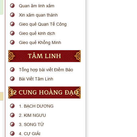
Quan âm linh xâm
Xin xăm quan thánh
Gieo quẻ Quan Tế Công
Gieo quẻ kinh dịch
Gieo quẻ Khổng Minh
TÂM LINH
Tổng hợp bài viết Điềm Báo
Bài Viết Tâm Linh
12 CUNG HOÀNG ĐẠO
1. BẠCH DƯƠNG
2. KIM NGƯU
3. SONG TỬ
4. CỰ GIẢI