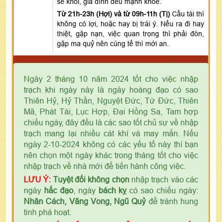
sẽ khỏi, gia đình đều mạnh khỏe.
Từ 21h-23h (Hợi) và từ 09h-11h (Tị)
Cầu tài thì
không có lợi, hoặc hay bị trái ý. Nếu ra đi hay
thiệt, gặp nạn, việc quan trọng thì phải đòn,
gặp ma quỷ nên cúng tế thì mới an.
Ngày 2 tháng 10 năm 2024 tốt cho việc nhập
trạch khi ngày này là ngày hoàng đạo có sao
Thiên Hỷ, Hỷ Thần, Nguyệt Đức, Tứ Đức, Thiên
Mã, Phát Tài, Lục Hợp, Đại Hồng Sa, Tam hợp
chiếu ngày, đây đều là các sao tốt chủ sự về nhập
trạch mang lại nhiều cát khí và may mắn. Nếu
ngày 2-10-2024 không có các yếu tố này thì bạn
nên chọn một ngày khác trong tháng tốt cho việc
nhập trạch về nhà mới để tiến hành công việc.
LƯU Ý:
Tuyệt đối không chọn
nhập trạch vào các
ngày
hắc đạo
, ngày
bách kỵ
có sao chiếu ngày:
Nhân Cách, Vãng Vong, Ngũ Quỷ
để tránh hung
tinh phá hoạt.