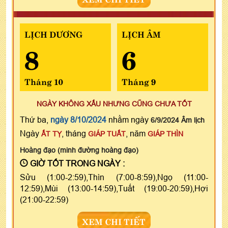
LỊCH DƯƠNG
LỊCH ÂM
8
6
Tháng 10
Tháng 9
NGÀY KHÔNG XẤU NHƯNG CŨNG CHƯA TỐT
Thứ ba,
ngày 8/10/2024
nhằm ngày
6/9/2024 Âm lịch
Ngày
, tháng
, năm
ẤT TỴ
GIÁP TUẤT
GIÁP THÌN
Hoàng đạo (minh đường hoàng đạo)
GIỜ TỐT TRONG NGÀY :
Sửu (1:00-2:59),Thìn (7:00-8:59),Ngọ (11:00-
12:59),Mùi (13:00-14:59),Tuất (19:00-20:59),Hợi
(21:00-22:59)
XEM CHI TIẾT