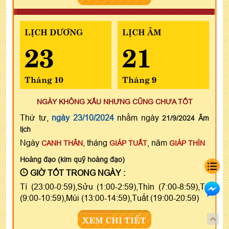
LỊCH DƯƠNG
LỊCH ÂM
23
21
Tháng 10
Tháng 9
NGÀY KHÔNG XẤU NHƯNG CŨNG CHƯA TỐT
Thứ tư,
ngày 23/10/2024
nhằm ngày
21/9/2024 Âm
lịch
Ngày
, tháng
, năm
CANH THÂN
GIÁP TUẤT
GIÁP THÌN
Hoàng đạo (kim quỹ hoàng đạo)
GIỜ TỐT TRONG NGÀY :
Tí (23:00-0:59),Sửu (1:00-2:59),Thìn (7:00-8:59),Tỵ
(9:00-10:59),Mùi (13:00-14:59),Tuất (19:00-20:59)
XEM CHI TIẾT