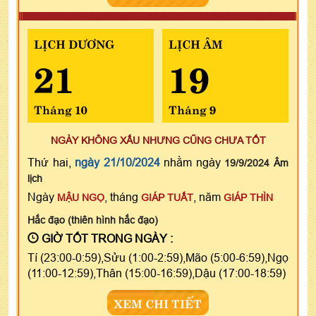
LỊCH DƯƠNG
LỊCH ÂM
21
19
Tháng 10
Tháng 9
NGÀY KHÔNG XẤU NHƯNG CŨNG CHƯA TỐT
Thứ hai,
ngày 21/10/2024
nhằm ngày
19/9/2024 Âm
lịch
Ngày
, tháng
, năm
MẬU NGỌ
GIÁP TUẤT
GIÁP THÌN
Hắc đạo (thiên hình hắc đạo)
GIỜ TỐT TRONG NGÀY :
Tí (23:00-0:59),Sửu (1:00-2:59),Mão (5:00-6:59),Ngọ
(11:00-12:59),Thân (15:00-16:59),Dậu (17:00-18:59)
XEM CHI TIẾT