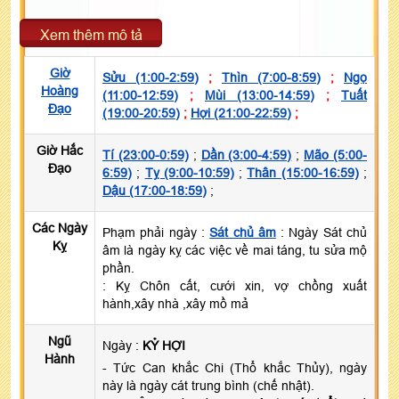
Xem thêm mô tả
Giờ
Sửu (1:00-2:59)
;
Thìn (7:00-8:59)
;
Ngọ
Hoàng
(11:00-12:59)
;
Mùi (13:00-14:59)
;
Tuất
Đạo
(19:00-20:59)
;
Hợi (21:00-22:59)
;
Giờ Hắc
Tí (23:00-0:59)
;
Dần (3:00-4:59)
;
Mão (5:00-
Đạo
6:59)
;
Tỵ (9:00-10:59)
;
Thân (15:00-16:59)
;
Dậu (17:00-18:59)
;
Các Ngày
Phạm phải ngày :
Sát chủ âm
: Ngày Sát chủ
Kỵ
âm là ngày kỵ các việc về mai táng, tu sửa mộ
phần.
: Kỵ Chôn cất, cưới xin, vợ chồng xuất
hành,xây nhà ,xây mồ mả
Ngũ
Ngày :
KỶ HỢI
Hành
- Tức Can khắc Chi (Thổ khắc Thủy), ngày
này là ngày cát trung bình (chế nhật).