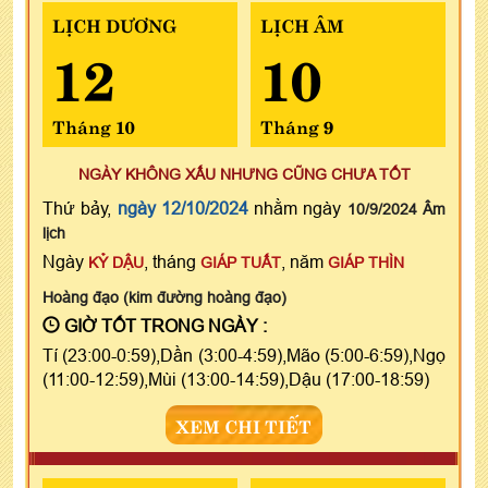
LỊCH DƯƠNG
LỊCH ÂM
12
10
Tháng 10
Tháng 9
NGÀY KHÔNG XẤU NHƯNG CŨNG CHƯA TỐT
Thứ bảy,
ngày 12/10/2024
nhằm ngày
10/9/2024 Âm
lịch
Ngày
, tháng
, năm
KỶ DẬU
GIÁP TUẤT
GIÁP THÌN
Hoàng đạo (kim đường hoàng đạo)
GIỜ TỐT TRONG NGÀY :
Tí (23:00-0:59),Dần (3:00-4:59),Mão (5:00-6:59),Ngọ
(11:00-12:59),Mùi (13:00-14:59),Dậu (17:00-18:59)
XEM CHI TIẾT