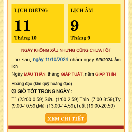
LỊCH DƯƠNG
LỊCH ÂM
11
9
Tháng 10
Tháng 9
NGÀY KHÔNG XẤU NHƯNG CŨNG CHƯA TỐT
Thứ sáu,
ngày 11/10/2024
nhằm ngày
9/9/2024 Âm
lịch
Ngày
, tháng
, năm
MẬU THÂN
GIÁP TUẤT
GIÁP THÌN
Hoàng đạo (kim quỹ hoàng đạo)
GIỜ TỐT TRONG NGÀY :
Tí (23:00-0:59),Sửu (1:00-2:59),Thìn (7:00-8:59),Tỵ
(9:00-10:59),Mùi (13:00-14:59),Tuất (19:00-20:59)
XEM CHI TIẾT