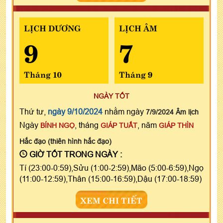
LỊCH DƯƠNG
LỊCH ÂM
9
7
Tháng 10
Tháng 9
NGÀY TỐT
Thứ tư,
ngày 9/10/2024
nhằm ngày
7/9/2024 Âm lịch
Ngày
, tháng
, năm
BÍNH NGỌ
GIÁP TUẤT
GIÁP THÌN
Hắc đạo (thiên hình hắc đạo)
GIỜ TỐT TRONG NGÀY :
Tí (23:00-0:59),Sửu (1:00-2:59),Mão (5:00-6:59),Ngọ
(11:00-12:59),Thân (15:00-16:59),Dậu (17:00-18:59)
XEM CHI TIẾT