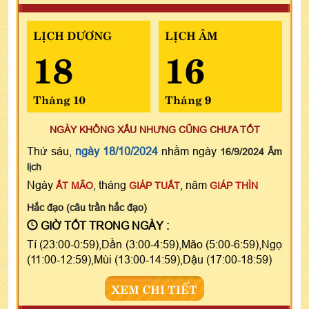
LỊCH DƯƠNG
LỊCH ÂM
18
16
Tháng 10
Tháng 9
NGÀY KHÔNG XẤU NHƯNG CŨNG CHƯA TỐT
Thứ sáu,
ngày 18/10/2024
nhằm ngày
16/9/2024 Âm
lịch
Ngày
, tháng
, năm
ẤT MÃO
GIÁP TUẤT
GIÁP THÌN
Hắc đạo (câu trần hắc đạo)
GIỜ TỐT TRONG NGÀY :
Tí (23:00-0:59),Dần (3:00-4:59),Mão (5:00-6:59),Ngọ
(11:00-12:59),Mùi (13:00-14:59),Dậu (17:00-18:59)
XEM CHI TIẾT