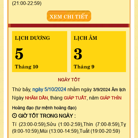
(21:00-22:59)
XEM CHI TIẾT
LỊCH DƯƠNG
LỊCH ÂM
5
3
Tháng 10
Tháng 9
NGÀY TỐT
Thứ bảy,
ngày 5/10/2024
nhằm ngày
3/9/2024 Âm lịch
Ngày
, tháng
, năm
NHÂM DẦN
GIÁP TUẤT
GIÁP THÌN
Hoàng đạo (tư mệnh hoàng đạo)
GIỜ TỐT TRONG NGÀY :
Tí (23:00-0:59),Sửu (1:00-2:59),Thìn (7:00-8:59),Tỵ
(9:00-10:59),Mùi (13:00-14:59),Tuất (19:00-20:59)