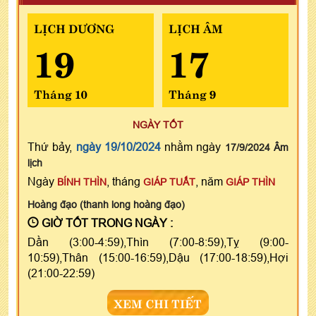
LỊCH DƯƠNG
LỊCH ÂM
19
17
Tháng 10
Tháng 9
NGÀY TỐT
Thứ bảy,
ngày 19/10/2024
nhằm ngày
17/9/2024 Âm
lịch
Ngày
, tháng
, năm
BÍNH THÌN
GIÁP TUẤT
GIÁP THÌN
Hoàng đạo (thanh long hoàng đạo)
GIỜ TỐT TRONG NGÀY :
Dần (3:00-4:59),Thìn (7:00-8:59),Tỵ (9:00-
10:59),Thân (15:00-16:59),Dậu (17:00-18:59),Hợi
(21:00-22:59)
XEM CHI TIẾT