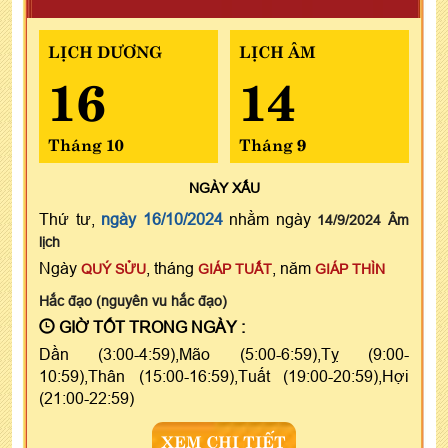
LỊCH DƯƠNG
LỊCH ÂM
16
14
Tháng 10
Tháng 9
NGÀY
XẤU
Thứ tư,
ngày 16/10/2024
nhằm ngày
14/9/2024 Âm
lịch
Ngày
, tháng
, năm
QUÝ SỬU
GIÁP TUẤT
GIÁP THÌN
Hắc đạo (nguyên vu hắc đạo)
GIỜ TỐT TRONG NGÀY :
Dần (3:00-4:59),Mão (5:00-6:59),Tỵ (9:00-
10:59),Thân (15:00-16:59),Tuất (19:00-20:59),Hợi
(21:00-22:59)
XEM CHI TIẾT