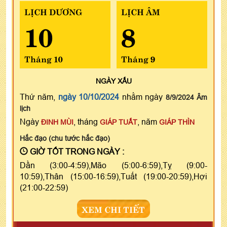
LỊCH DƯƠNG
LỊCH ÂM
10
8
Tháng 10
Tháng 9
NGÀY
XẤU
Thứ năm,
ngày 10/10/2024
nhằm ngày
8/9/2024 Âm
lịch
Ngày
, tháng
, năm
ĐINH MÙI
GIÁP TUẤT
GIÁP THÌN
Hắc đạo (chu tước hắc đạo)
GIỜ TỐT TRONG NGÀY :
Dần (3:00-4:59),Mão (5:00-6:59),Tỵ (9:00-
10:59),Thân (15:00-16:59),Tuất (19:00-20:59),Hợi
(21:00-22:59)
XEM CHI TIẾT