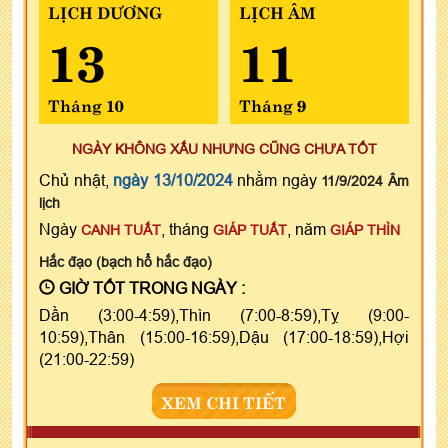
LỊCH DƯƠNG
LỊCH ÂM
13
11
Tháng 10
Tháng 9
NGÀY KHÔNG XẤU NHƯNG CŨNG CHƯA TỐT
Chủ nhật,
ngày 13/10/2024
nhằm ngày
11/9/2024 Âm
lịch
Ngày
, tháng
, năm
CANH TUẤT
GIÁP TUẤT
GIÁP THÌN
Hắc đạo (bạch hổ hắc đạo)
GIỜ TỐT TRONG NGÀY :
Dần (3:00-4:59),Thìn (7:00-8:59),Tỵ (9:00-
10:59),Thân (15:00-16:59),Dậu (17:00-18:59),Hợi
(21:00-22:59)
XEM CHI TIẾT