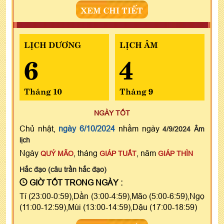
XEM CHI TIẾT
LỊCH DƯƠNG
LỊCH ÂM
6
4
Tháng 10
Tháng 9
NGÀY TỐT
Chủ nhật,
ngày 6/10/2024
nhằm ngày
4/9/2024 Âm
lịch
Ngày
, tháng
, năm
QUÝ MÃO
GIÁP TUẤT
GIÁP THÌN
Hắc đạo (câu trần hắc đạo)
GIỜ TỐT TRONG NGÀY :
Tí (23:00-0:59),Dần (3:00-4:59),Mão (5:00-6:59),Ngọ
(11:00-12:59),Mùi (13:00-14:59),Dậu (17:00-18:59)