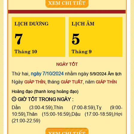
XEM CHI TIẾT
LỊCH DƯƠNG
LỊCH ÂM
7
5
Tháng 10
Tháng 9
NGÀY TỐT
Thứ hai,
ngày 7/10/2024
nhằm ngày
5/9/2024 Âm lịch
Ngày
, tháng
, năm
GIÁP THÌN
GIÁP TUẤT
GIÁP THÌN
Hoàng đạo (thanh long hoàng đạo)
GIỜ TỐT TRONG NGÀY :
Dần (3:00-4:59),Thìn (7:00-8:59),Tỵ (9:00-
10:59),Thân (15:00-16:59),Dậu (17:00-18:59),Hợi
(21:00-22:59)
XEM CHI TIẾT