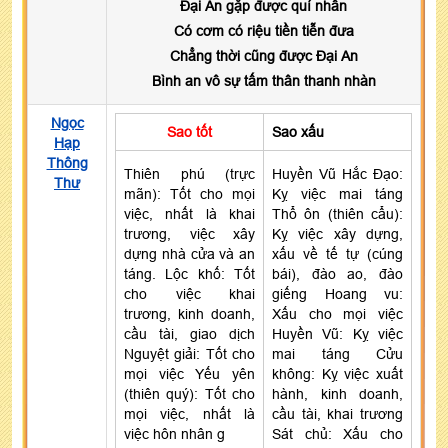
Đại An gặp được quí nhân
Có cơm có riệu tiền tiễn đưa
Chẳng thời cũng được Đại An
Bình an vô sự tấm thân thanh nhàn
Ngọc
Sao tốt
Sao xấu
Hạp
Thông
Thiên phú (trực
Huyền Vũ Hắc Đạo:
Thư
mãn): Tốt cho mọi
Kỵ việc mai táng
việc, nhất là khai
Thổ ôn (thiên cẩu):
trương, việc xây
Kỵ việc xây dựng,
dựng nhà cửa và an
xấu về tế tự (cúng
táng. Lộc khố: Tốt
bái), đào ao, đào
cho việc khai
giếng Hoang vu:
trương, kinh doanh,
Xấu cho mọi việc
cầu tài, giao dịch
Huyền Vũ: Kỵ việc
Nguyệt giải: Tốt cho
mai táng Cửu
mọi việc Yếu yên
không: Kỵ việc xuất
(thiên quý): Tốt cho
hành, kinh doanh,
mọi việc, nhất là
cầu tài, khai trương
việc hôn nhân g
Sát chủ: Xấu cho