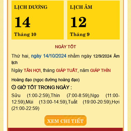
LỊCH DƯƠNG
LỊCH ÂM
14
12
Tháng 10
Tháng 9
NGÀY TỐT
Thứ hai,
ngày 14/10/2024
nhằm ngày
12/9/2024 Âm
lịch
Ngày
, tháng
, năm
TÂN HỢI
GIÁP TUẤT
GIÁP THÌN
Hoàng đạo (ngọc đường hoàng đạo)
GIỜ TỐT TRONG NGÀY :
Sửu (1:00-2:59),Thìn (7:00-8:59),Ngọ (11:00-
12:59),Mùi (13:00-14:59),Tuất (19:00-20:59),Hợi
(21:00-22:59)
XEM CHI TIẾT