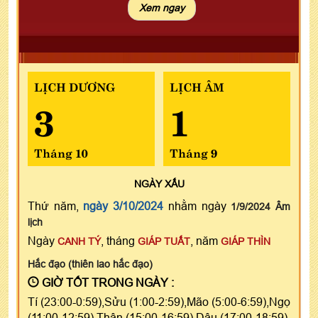
LỊCH DƯƠNG
LỊCH ÂM
3
1
Tháng 10
Tháng 9
NGÀY
XẤU
Thứ năm,
ngày 3/10/2024
nhằm ngày
1/9/2024 Âm
lịch
Ngày
, tháng
, năm
CANH TÝ
GIÁP TUẤT
GIÁP THÌN
Hắc đạo (thiên lao hắc đạo)
GIỜ TỐT TRONG NGÀY :
Tí (23:00-0:59),Sửu (1:00-2:59),Mão (5:00-6:59),Ngọ
(11:00-12:59),Thân (15:00-16:59),Dậu (17:00-18:59)