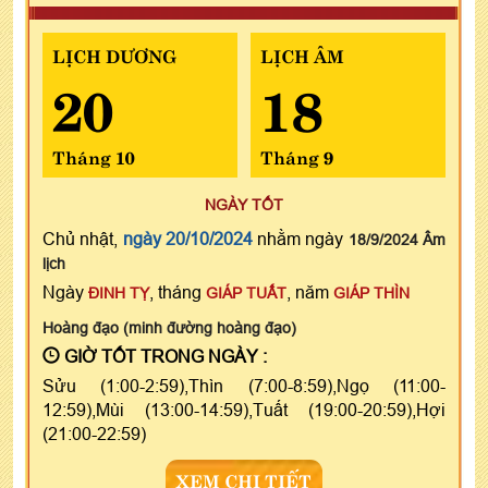
LỊCH DƯƠNG
LỊCH ÂM
20
18
Tháng 10
Tháng 9
NGÀY TỐT
Chủ nhật,
ngày 20/10/2024
nhằm ngày
18/9/2024 Âm
lịch
Ngày
, tháng
, năm
ĐINH TỴ
GIÁP TUẤT
GIÁP THÌN
Hoàng đạo (minh đường hoàng đạo)
GIỜ TỐT TRONG NGÀY :
Sửu (1:00-2:59),Thìn (7:00-8:59),Ngọ (11:00-
12:59),Mùi (13:00-14:59),Tuất (19:00-20:59),Hợi
(21:00-22:59)
XEM CHI TIẾT