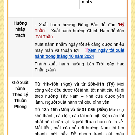
mọi v
Hướng
- Xuất hành hướng Đông Bắc để đón '
Hỷ
nhập
Thần
'. - Xuất hành hướng Chính Nam để đón
trạch
'
Tài Thần
'.
Xuất hành nhằm ngày tốt sẽ càng được nhiều
may mắn và thuận lợi
Xem ngày tốt xuất
hành trong tháng 10 năm 2024
Tránh xuất hành hướng Lên Trời gặp Hạc
Thần (xấu)
Giờ xuất
Từ 11h-13h (Ngọ) và từ 23h-01h (Tý)
Mọi
hành
công việc đều được tốt lành, tốt nhất cầu tài đi
Theo Lý
theo hướng Tây Nam – Nhà cửa được yên
Thuần
lành. Người xuất hành thì đều bình yên.
Phong
Từ 13h-15h (Mùi) và từ 01-03h (Sửu)
Mưu sự
khó thành, cầu lộc, cầu tài mờ mịt. Kiện cáo tốt
nhất nên hoãn lại. Người đi xa chưa có tin về.
Mất tiền, mất của nếu đi hướng Nam thì tìm
nhanh mới thấy. Đề phòng tranh cãi, mâu