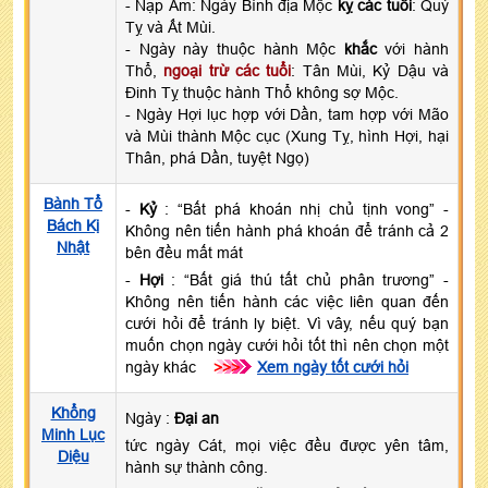
- Nạp Âm: Ngày Bình địa Mộc
kỵ các tuổi
: Quý
Tỵ và Ất Mùi.
- Ngày này thuộc hành Mộc
khắc
với hành
Thổ,
ngoại trừ các tuổi
: Tân Mùi, Kỷ Dậu và
Đinh Tỵ thuộc hành Thổ không sợ Mộc.
- Ngày Hợi lục hợp với Dần, tam hợp với Mão
và Mùi thành Mộc cục (Xung Tỵ, hình Hợi, hại
Thân, phá Dần, tuyệt Ngọ)
Bành Tổ
-
Kỷ
: “Bất phá khoán nhị chủ tịnh vong” -
Bách Kị
Không nên tiến hành phá khoán để tránh cả 2
Nhật
bên đều mất mát
-
Hợi
: “Bất giá thú tất chủ phân trương” -
Không nên tiến hành các việc liên quan đến
cưới hỏi để tránh ly biệt. Vì vây, nếu quý bạn
muốn chọn ngày cưới hỏi tốt thì nên chọn một
ngày khác
>>>
Xem ngày tốt cưới hỏi
Khổng
Ngày :
Đại an
Minh Lục
tức ngày Cát, mọi việc đều được yên tâm,
Diệu
hành sự thành công.