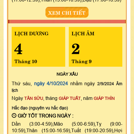
XEM CHI TIẾT
LỊCH DƯƠNG
LỊCH ÂM
4
2
Tháng 10
Tháng 9
NGÀY
XẤU
Thứ sáu,
ngày 4/10/2024
nhằm ngày
2/9/2024 Âm
lịch
Ngày
, tháng
, năm
TÂN SỬU
GIÁP TUẤT
GIÁP THÌN
Hắc đạo (nguyên vu hắc đạo)
GIỜ TỐT TRONG NGÀY :
Dần (3:00-4:59),Mão (5:00-6:59),Tỵ (9:00-
10:59),Thân (15:00-16:59),Tuất (19:00-20:59),Hợi