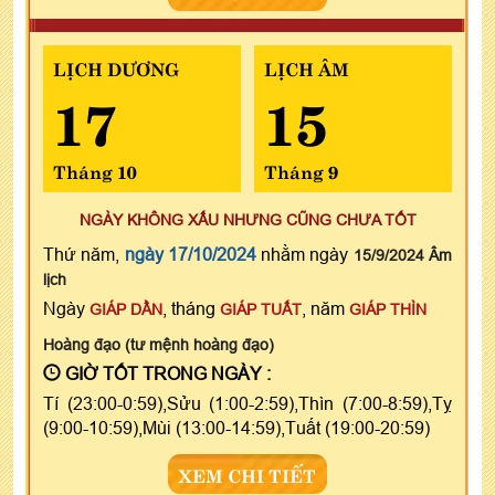
LỊCH DƯƠNG
LỊCH ÂM
17
15
Tháng 10
Tháng 9
NGÀY KHÔNG XẤU NHƯNG CŨNG CHƯA TỐT
Thứ năm,
ngày 17/10/2024
nhằm ngày
15/9/2024 Âm
lịch
Ngày
, tháng
, năm
GIÁP DẦN
GIÁP TUẤT
GIÁP THÌN
Hoàng đạo (tư mệnh hoàng đạo)
GIỜ TỐT TRONG NGÀY :
Tí (23:00-0:59),Sửu (1:00-2:59),Thìn (7:00-8:59),Tỵ
(9:00-10:59),Mùi (13:00-14:59),Tuất (19:00-20:59)
XEM CHI TIẾT