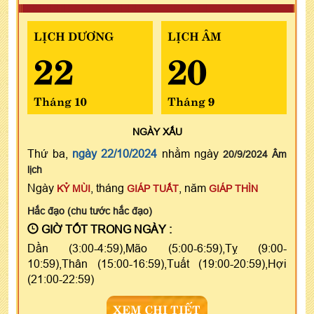
LỊCH DƯƠNG
LỊCH ÂM
22
20
Tháng 10
Tháng 9
NGÀY
XẤU
Thứ ba,
ngày 22/10/2024
nhằm ngày
20/9/2024 Âm
lịch
Ngày
, tháng
, năm
KỶ MÙI
GIÁP TUẤT
GIÁP THÌN
Hắc đạo (chu tước hắc đạo)
GIỜ TỐT TRONG NGÀY :
Dần (3:00-4:59),Mão (5:00-6:59),Tỵ (9:00-
10:59),Thân (15:00-16:59),Tuất (19:00-20:59),Hợi
(21:00-22:59)
XEM CHI TIẾT