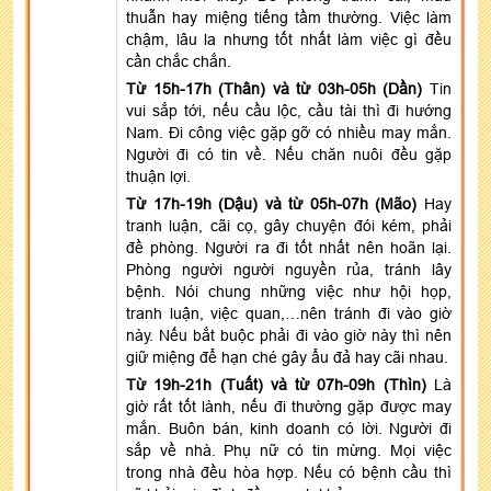
thuẫn hay miệng tiếng tầm thường. Việc làm
chậm, lâu la nhưng tốt nhất làm việc gì đều
cần chắc chắn.
Từ 15h-17h (Thân) và từ 03h-05h (Dần)
Tin
vui sắp tới, nếu cầu lộc, cầu tài thì đi hướng
Nam. Đi công việc gặp gỡ có nhiều may mắn.
Người đi có tin về. Nếu chăn nuôi đều gặp
thuận lợi.
Từ 17h-19h (Dậu) và từ 05h-07h (Mão)
Hay
tranh luận, cãi cọ, gây chuyện đói kém, phải
đề phòng. Người ra đi tốt nhất nên hoãn lại.
Phòng người người nguyền rủa, tránh lây
bệnh. Nói chung những việc như hội họp,
tranh luận, việc quan,…nên tránh đi vào giờ
này. Nếu bắt buộc phải đi vào giờ này thì nên
giữ miệng để hạn ché gây ẩu đả hay cãi nhau.
Từ 19h-21h (Tuất) và từ 07h-09h (Thìn)
Là
giờ rất tốt lành, nếu đi thường gặp được may
mắn. Buôn bán, kinh doanh có lời. Người đi
sắp về nhà. Phụ nữ có tin mừng. Mọi việc
trong nhà đều hòa hợp. Nếu có bệnh cầu thì