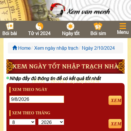
Menu
Bói bài
Tử vi 2024
Ngày tốt
Bói sim
Home
Xem ngày nhập trạch
Ngày 2/10/2024
XEM NGÀY TỐT NHẬP TRẠCH NHÀ
Nhập đầy đủ thông tin để có kết quả tốt nhất
MỚI - NGÀY 2/10/2024
XEM THEO NGÀY
XEM
XEM THEO THÁNG
XEM