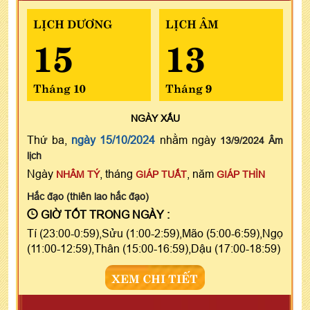
LỊCH DƯƠNG
LỊCH ÂM
15
13
Tháng 10
Tháng 9
NGÀY
XẤU
Thứ ba,
ngày 15/10/2024
nhằm ngày
13/9/2024 Âm
lịch
Ngày
, tháng
, năm
NHÂM TÝ
GIÁP TUẤT
GIÁP THÌN
Hắc đạo (thiên lao hắc đạo)
GIỜ TỐT TRONG NGÀY :
Tí (23:00-0:59),Sửu (1:00-2:59),Mão (5:00-6:59),Ngọ
(11:00-12:59),Thân (15:00-16:59),Dậu (17:00-18:59)
XEM CHI TIẾT