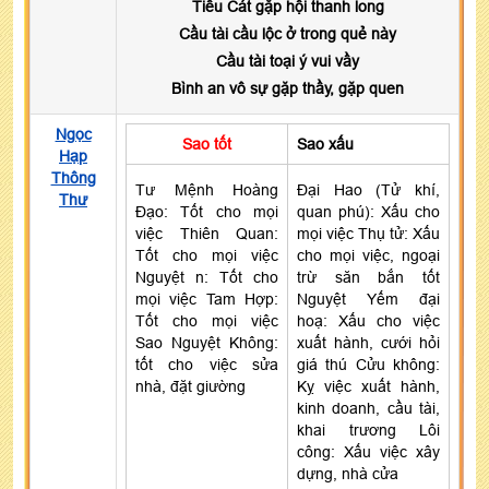
Tiểu Cát gặp hội thanh long
Cầu tài cầu lộc ở trong quẻ này
Cầu tài toại ý vui vầy
Bình an vô sự gặp thầy, gặp quen
Ngọc
Sao tốt
Sao xấu
Hạp
Thông
Tư Mệnh Hoàng
Đại Hao (Tử khí,
Thư
Đạo: Tốt cho mọi
quan phú): Xấu cho
việc Thiên Quan:
mọi việc Thụ tử: Xấu
Tốt cho mọi việc
cho mọi việc, ngoại
Nguyệt n: Tốt cho
trừ săn bắn tốt
mọi việc Tam Hợp:
Nguyệt Yếm đại
Tốt cho mọi việc
hoạ: Xấu cho việc
Sao Nguyệt Không:
xuất hành, cưới hỏi
tốt cho việc sửa
giá thú Cửu không:
nhà, đặt giường
Kỵ việc xuất hành,
kinh doanh, cầu tài,
khai trương Lôi
công: Xấu việc xây
dựng, nhà cửa