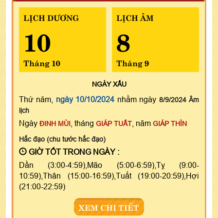
LỊCH DƯƠNG
LỊCH ÂM
10
8
Tháng 10
Tháng 9
NGÀY
XẤU
Thứ năm,
ngày 10/10/2024
nhằm ngày
8/9/2024 Âm
lịch
Ngày
, tháng
, năm
ĐINH MÙI
GIÁP TUẤT
GIÁP THÌN
Hắc đạo (chu tước hắc đạo)
GIỜ TỐT TRONG NGÀY :
Dần (3:00-4:59),Mão (5:00-6:59),Tỵ (9:00-
10:59),Thân (15:00-16:59),Tuất (19:00-20:59),Hợi
(21:00-22:59)
XEM CHI TIẾT