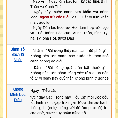
- Nạp Âm: Ngày Kim bạc Kim
kỵ các tuổi
: Bính
Thân và Canh Thân.
- Ngày này thuộc hành Kim
khắc
với hành
Mộc,
ngoại trừ các tuổi
: Mậu Tuất vì Kim khắc
mà được lợi.
- Ngày Dần lục hợp với Hợi, tam hợp với Ngọ
và Tuất thành Hỏa cục (Xung Thân, hình Tỵ,
hại Tỵ, phá Hợi, tuyệt Dậu)
Bành Tổ
-
Nhâm
: “Bất ương thủy nan canh đê phòng” -
Bách Kị
Không nên tiến hành tháo nước để tránh khó
Nhật
canh phòng đê điều
-
Dần
: “Bất tế tự quỷ thần bất thường” -
Không nên tiến hành công việc liên quan đến
tế tự vì ngày này quỷ thần không bình thườngs
Khổng
Ngày :
Tiểu cát
Minh Lục
tức ngày Cát. Trong này Tiểu Cát mọi việc đều
Diệu
tốt lành và ít gặp trở ngại. Mưu đại sự hanh
thông, thuận lợi, cùng với đó âm phúc độ trì,
che chở, được quý nhân nâng đỡ.