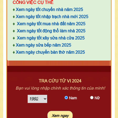
CÔNG VIỆC CỤ THỂ
♦
Xem ngày tốt chuyển nhà năm 2025
♦
Xem ngày tốt nhập trạch nhà mới 2025
♦
Xem ngày tốt mua nhà đất năm 2025
♦
Xem ngày tốt động thổ làm nhà 2025
♦
Xem ngày tốt xây sửa nhà cửa 2025
♦
Xem ngày sửa bếp năm 2025
♦
Xem ngày chuyển bàn thờ năm 2025
TRA CỨU TỬ VI 2024
Bạn vui lòng nhập chính xác thông tin của mình!
Nam
Nữ