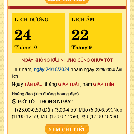
LỊCH DƯƠNG
LỊCH ÂM
24
22
Tháng 10
Tháng 9
NGÀY KHÔNG XẤU NHƯNG CŨNG CHƯA TỐT
Thứ năm,
ngày 24/10/2024
nhằm ngày
22/9/2024 Âm
lịch
Ngày
, tháng
, năm
TÂN DẬU
GIÁP TUẤT
GIÁP THÌN
Hoàng đạo (kim đường hoàng đạo)
GIỜ TỐT TRONG NGÀY :
Tí (23:00-0:59),Dần (3:00-4:59),Mão (5:00-6:59),Ngọ
(11:00-12:59),Mùi (13:00-14:59),Dậu (17:00-18:59)
XEM CHI TIẾT