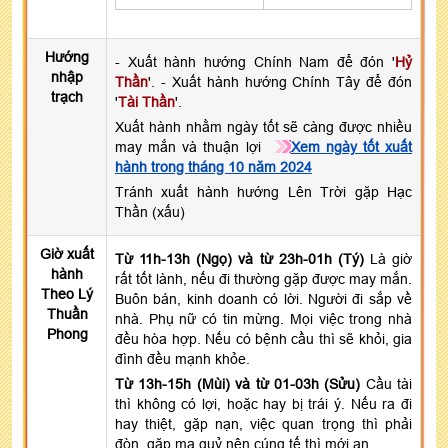
Hướng
- Xuất hành hướng Chính Nam để đón '
Hỷ
nhập
Thần
'. - Xuất hành hướng Chính Tây để đón
trạch
'
Tài Thần
'.
Xuất hành nhằm ngày tốt sẽ càng được nhiều
may mắn và thuận lợi
Xem ngày tốt xuất
hành trong tháng 10 năm 2024
Tránh xuất hành hướng Lên Trời gặp Hạc
Thần (xấu)
Giờ xuất
Từ 11h-13h (Ngọ) và từ 23h-01h (Tý)
Là giờ
hành
rất tốt lành, nếu đi thường gặp được may mắn.
Theo Lý
Buôn bán, kinh doanh có lời. Người đi sắp về
Thuần
nhà. Phụ nữ có tin mừng. Mọi việc trong nhà
Phong
đều hòa hợp. Nếu có bệnh cầu thì sẽ khỏi, gia
đình đều mạnh khỏe.
Từ 13h-15h (Mùi) và từ 01-03h (Sửu)
Cầu tài
thì không có lợi, hoặc hay bị trái ý. Nếu ra đi
hay thiệt, gặp nạn, việc quan trọng thì phải
đòn, gặp ma quỷ nên cúng tế thì mới an.