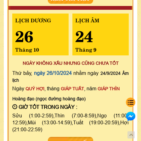
LỊCH DƯƠNG
LỊCH ÂM
26
24
Tháng 10
Tháng 9
NGÀY KHÔNG XẤU NHƯNG CŨNG CHƯA TỐT
Thứ bảy,
ngày 26/10/2024
nhằm ngày
24/9/2024 Âm
lịch
Ngày
, tháng
, năm
QUÝ HỢI
GIÁP TUẤT
GIÁP THÌN
Hoàng đạo (ngọc đường hoàng đạo)
GIỜ TỐT TRONG NGÀY :
Sửu (1:00-2:59),Thìn (7:00-8:59),Ngọ (11:00-
12:59),Mùi (13:00-14:59),Tuất (19:00-20:59),Hợi
(21:00-22:59)