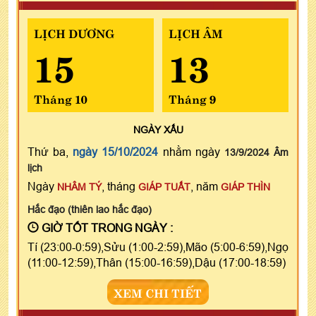
LỊCH DƯƠNG
LỊCH ÂM
15
13
Tháng 10
Tháng 9
NGÀY
XẤU
Thứ ba,
ngày 15/10/2024
nhằm ngày
13/9/2024 Âm
lịch
Ngày
, tháng
, năm
NHÂM TÝ
GIÁP TUẤT
GIÁP THÌN
Hắc đạo (thiên lao hắc đạo)
GIỜ TỐT TRONG NGÀY :
Tí (23:00-0:59),Sửu (1:00-2:59),Mão (5:00-6:59),Ngọ
(11:00-12:59),Thân (15:00-16:59),Dậu (17:00-18:59)
XEM CHI TIẾT