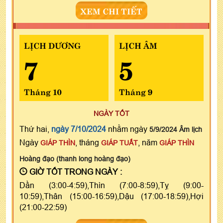
XEM CHI TIẾT
LỊCH DƯƠNG
LỊCH ÂM
7
5
Tháng 10
Tháng 9
NGÀY TỐT
Thứ hai,
ngày 7/10/2024
nhằm ngày
5/9/2024 Âm lịch
Ngày
, tháng
, năm
GIÁP THÌN
GIÁP TUẤT
GIÁP THÌN
Hoàng đạo (thanh long hoàng đạo)
GIỜ TỐT TRONG NGÀY :
Dần (3:00-4:59),Thìn (7:00-8:59),Tỵ (9:00-
10:59),Thân (15:00-16:59),Dậu (17:00-18:59),Hợi
(21:00-22:59)