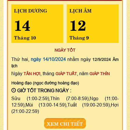
LỊCH DƯƠNG
LỊCH ÂM
14
12
Tháng 10
Tháng 9
NGÀY TỐT
Thứ hai,
ngày 14/10/2024
nhằm ngày
12/9/2024 Âm
lịch
Ngày
, tháng
, năm
TÂN HỢI
GIÁP TUẤT
GIÁP THÌN
Hoàng đạo (ngọc đường hoàng đạo)
GIỜ TỐT TRONG NGÀY :
Sửu (1:00-2:59),Thìn (7:00-8:59),Ngọ (11:00-
12:59),Mùi (13:00-14:59),Tuất (19:00-20:59),Hợi
(21:00-22:59)
XEM CHI TIẾT