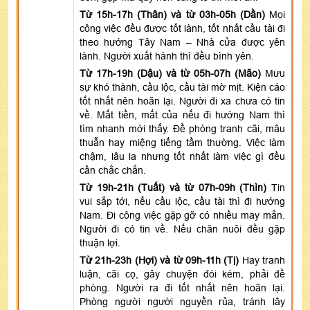
Từ 15h-17h (Thân) và từ 03h-05h (Dần)
Mọi
công việc đều được tốt lành, tốt nhất cầu tài đi
theo hướng Tây Nam – Nhà cửa được yên
lành. Người xuất hành thì đều bình yên.
Từ 17h-19h (Dậu) và từ 05h-07h (Mão)
Mưu
sự khó thành, cầu lộc, cầu tài mờ mịt. Kiện cáo
tốt nhất nên hoãn lại. Người đi xa chưa có tin
về. Mất tiền, mất của nếu đi hướng Nam thì
tìm nhanh mới thấy. Đề phòng tranh cãi, mâu
thuẫn hay miệng tiếng tầm thường. Việc làm
chậm, lâu la nhưng tốt nhất làm việc gì đều
cần chắc chắn.
Từ 19h-21h (Tuất) và từ 07h-09h (Thìn)
Tin
vui sắp tới, nếu cầu lộc, cầu tài thì đi hướng
Nam. Đi công việc gặp gỡ có nhiều may mắn.
Người đi có tin về. Nếu chăn nuôi đều gặp
thuận lợi.
Từ 21h-23h (Hợi) và từ 09h-11h (Tị)
Hay tranh
luận, cãi cọ, gây chuyện đói kém, phải đề
phòng. Người ra đi tốt nhất nên hoãn lại.
Phòng người người nguyền rủa, tránh lây