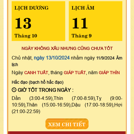
LỊCH DƯƠNG
LỊCH ÂM
13
11
Tháng 10
Tháng 9
NGÀY KHÔNG XẤU NHƯNG CŨNG CHƯA TỐT
Chủ nhật,
ngày 13/10/2024
nhằm ngày
11/9/2024 Âm
lịch
Ngày
, tháng
, năm
CANH TUẤT
GIÁP TUẤT
GIÁP THÌN
Hắc đạo (bạch hổ hắc đạo)
GIỜ TỐT TRONG NGÀY :
Dần (3:00-4:59),Thìn (7:00-8:59),Tỵ (9:00-
10:59),Thân (15:00-16:59),Dậu (17:00-18:59),Hợi
(21:00-22:59)
XEM CHI TIẾT