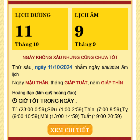
LỊCH DƯƠNG
LỊCH ÂM
11
9
Tháng 10
Tháng 9
NGÀY KHÔNG XẤU NHƯNG CŨNG CHƯA TỐT
Thứ sáu,
ngày 11/10/2024
nhằm ngày
9/9/2024 Âm
lịch
Ngày
, tháng
, năm
MẬU THÂN
GIÁP TUẤT
GIÁP THÌN
Hoàng đạo (kim quỹ hoàng đạo)
GIỜ TỐT TRONG NGÀY :
Tí (23:00-0:59),Sửu (1:00-2:59),Thìn (7:00-8:59),Tỵ
(9:00-10:59),Mùi (13:00-14:59),Tuất (19:00-20:59)
XEM CHI TIẾT