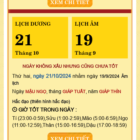
XEM CHI TIẾT
LỊCH DƯƠNG
LỊCH ÂM
21
19
Tháng 10
Tháng 9
NGÀY KHÔNG XẤU NHƯNG CŨNG CHƯA TỐT
Thứ hai,
ngày 21/10/2024
nhằm ngày
19/9/2024 Âm
lịch
Ngày
, tháng
, năm
MẬU NGỌ
GIÁP TUẤT
GIÁP THÌN
Hắc đạo (thiên hình hắc đạo)
GIỜ TỐT TRONG NGÀY :
Tí (23:00-0:59),Sửu (1:00-2:59),Mão (5:00-6:59),Ngọ
(11:00-12:59),Thân (15:00-16:59),Dậu (17:00-18:59)
XEM CHI TIẾT