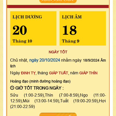
LỊCH DƯƠNG
LỊCH ÂM
20
18
Tháng 10
Tháng 9
NGÀY TỐT
Chủ nhật,
ngày 20/10/2024
nhằm ngày
18/9/2024 Âm
lịch
Ngày
, tháng
, năm
ĐINH TỴ
GIÁP TUẤT
GIÁP THÌN
Hoàng đạo (minh đường hoàng đạo)
GIỜ TỐT TRONG NGÀY :
Sửu (1:00-2:59),Thìn (7:00-8:59),Ngọ (11:00-
12:59),Mùi (13:00-14:59),Tuất (19:00-20:59),Hợi
(21:00-22:59)