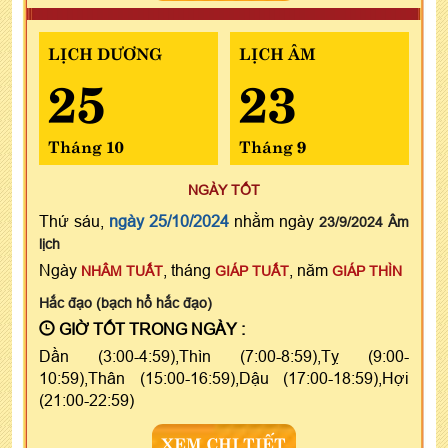
LỊCH DƯƠNG
LỊCH ÂM
25
23
Tháng 10
Tháng 9
NGÀY TỐT
Thứ sáu,
ngày 25/10/2024
nhằm ngày
23/9/2024 Âm
lịch
Ngày
, tháng
, năm
NHÂM TUẤT
GIÁP TUẤT
GIÁP THÌN
Hắc đạo (bạch hổ hắc đạo)
GIỜ TỐT TRONG NGÀY :
Dần (3:00-4:59),Thìn (7:00-8:59),Tỵ (9:00-
10:59),Thân (15:00-16:59),Dậu (17:00-18:59),Hợi
(21:00-22:59)
XEM CHI TIẾT