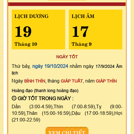
LỊCH DƯƠNG
LỊCH ÂM
19
17
Tháng 10
Tháng 9
NGÀY TỐT
Thứ bảy,
ngày 19/10/2024
nhằm ngày
17/9/2024 Âm
lịch
Ngày
, tháng
, năm
BÍNH THÌN
GIÁP TUẤT
GIÁP THÌN
Hoàng đạo (thanh long hoàng đạo)
GIỜ TỐT TRONG NGÀY :
Dần (3:00-4:59),Thìn (7:00-8:59),Tỵ (9:00-
10:59),Thân (15:00-16:59),Dậu (17:00-18:59),Hợi
(21:00-22:59)
XEM CHI TIẾT