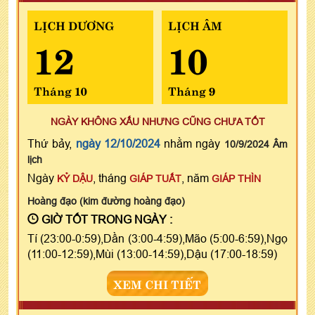
LỊCH DƯƠNG
LỊCH ÂM
12
10
Tháng 10
Tháng 9
NGÀY KHÔNG XẤU NHƯNG CŨNG CHƯA TỐT
Thứ bảy,
ngày 12/10/2024
nhằm ngày
10/9/2024 Âm
lịch
Ngày
, tháng
, năm
KỶ DẬU
GIÁP TUẤT
GIÁP THÌN
Hoàng đạo (kim đường hoàng đạo)
GIỜ TỐT TRONG NGÀY :
Tí (23:00-0:59),Dần (3:00-4:59),Mão (5:00-6:59),Ngọ
(11:00-12:59),Mùi (13:00-14:59),Dậu (17:00-18:59)
XEM CHI TIẾT