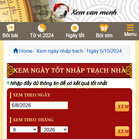
Menu
Bói bài
Tử vi 2024
Ngày tốt
Bói sim
Home
Xem ngày nhập trạch
Ngày 5/10/2024
XEM NGÀY TỐT NHẬP TRẠCH NHÀ
Nhập đầy đủ thông tin để có kết quả tốt nhất
MỚI - NGÀY 5/10/2024
XEM THEO NGÀY
XEM
XEM THEO THÁNG
XEM