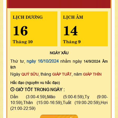
LỊCH DƯƠNG
LỊCH ÂM
16
14
Tháng 10
Tháng 9
NGÀY
XẤU
Thứ tư,
ngày 16/10/2024
nhằm ngày
14/9/2024 Âm
lịch
Ngày
, tháng
, năm
QUÝ SỬU
GIÁP TUẤT
GIÁP THÌN
Hắc đạo (nguyên vu hắc đạo)
GIỜ TỐT TRONG NGÀY :
Dần (3:00-4:59),Mão (5:00-6:59),Tỵ (9:00-
10:59),Thân (15:00-16:59),Tuất (19:00-20:59),Hợi
(21:00-22:59)