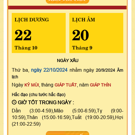
LỊCH DƯƠNG
LỊCH ÂM
22
20
Tháng 10
Tháng 9
NGÀY
XẤU
Thứ ba,
ngày 22/10/2024
nhằm ngày
20/9/2024 Âm
lịch
Ngày
, tháng
, năm
KỶ MÙI
GIÁP TUẤT
GIÁP THÌN
Hắc đạo (chu tước hắc đạo)
GIỜ TỐT TRONG NGÀY :
Dần (3:00-4:59),Mão (5:00-6:59),Tỵ (9:00-
10:59),Thân (15:00-16:59),Tuất (19:00-20:59),Hợi
(21:00-22:59)