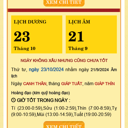
XEM CHI TIẾT
LỊCH DƯƠNG
LỊCH ÂM
23
21
Tháng 10
Tháng 9
NGÀY KHÔNG XẤU NHƯNG CŨNG CHƯA TỐT
Thứ tư,
ngày 23/10/2024
nhằm ngày
21/9/2024 Âm
lịch
Ngày
, tháng
, năm
CANH THÂN
GIÁP TUẤT
GIÁP THÌN
Hoàng đạo (kim quỹ hoàng đạo)
GIỜ TỐT TRONG NGÀY :
Tí (23:00-0:59),Sửu (1:00-2:59),Thìn (7:00-8:59),Tỵ
(9:00-10:59),Mùi (13:00-14:59),Tuất (19:00-20:59)
XEM CHI TIẾT