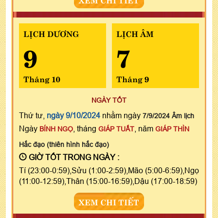
LỊCH DƯƠNG
LỊCH ÂM
9
7
Tháng 10
Tháng 9
NGÀY TỐT
Thứ tư,
ngày 9/10/2024
nhằm ngày
7/9/2024 Âm lịch
Ngày
, tháng
, năm
BÍNH NGỌ
GIÁP TUẤT
GIÁP THÌN
Hắc đạo (thiên hình hắc đạo)
GIỜ TỐT TRONG NGÀY :
Tí (23:00-0:59),Sửu (1:00-2:59),Mão (5:00-6:59),Ngọ
(11:00-12:59),Thân (15:00-16:59),Dậu (17:00-18:59)
XEM CHI TIẾT