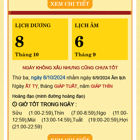
XEM CHI TIẾT
LỊCH DƯƠNG
LỊCH ÂM
8
6
Tháng 10
Tháng 9
NGÀY KHÔNG XẤU NHƯNG CŨNG CHƯA TỐT
Thứ ba,
ngày 8/10/2024
nhằm ngày
6/9/2024 Âm lịch
Ngày
, tháng
, năm
ẤT TỴ
GIÁP TUẤT
GIÁP THÌN
Hoàng đạo (minh đường hoàng đạo)
GIỜ TỐT TRONG NGÀY :
Sửu (1:00-2:59),Thìn (7:00-8:59),Ngọ (11:00-
12:59),Mùi (13:00-14:59),Tuất (19:00-20:59),Hợi
(21:00-22:59)
XEM CHI TIẾT