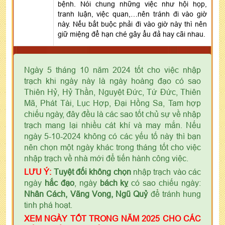
bệnh. Nói chung những việc như hội họp,
tranh luận, việc quan,…nên tránh đi vào giờ
này. Nếu bắt buộc phải đi vào giờ này thì nên
giữ miệng để hạn ché gây ẩu đả hay cãi nhau.
Ngày 5 tháng 10 năm 2024 tốt cho việc nhập
trạch khi ngày này là ngày hoàng đạo có sao
Thiên Hỷ, Hỷ Thần, Nguyệt Đức, Tứ Đức, Thiên
Mã, Phát Tài, Lục Hợp, Đại Hồng Sa, Tam hợp
chiếu ngày, đây đều là các sao tốt chủ sự về nhập
trạch mang lại nhiều cát khí và may mắn. Nếu
ngày 5-10-2024 không có các yếu tố này thì bạn
nên chọn một ngày khác trong tháng tốt cho việc
nhập trạch về nhà mới để tiến hành công việc.
LƯU Ý:
Tuyệt đối không chọn
nhập trạch vào các
ngày
hắc đạo
, ngày
bách kỵ
có sao chiếu ngày:
Nhân Cách, Vãng Vong, Ngũ Quỷ
để tránh hung
tinh phá hoạt.
XEM NGÀY TỐT TRONG NĂM 2025 CHO CÁC