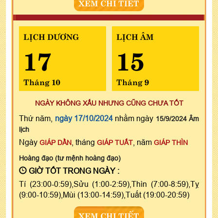
XEM CHI TIẾT
LỊCH DƯƠNG
LỊCH ÂM
17
15
Tháng 10
Tháng 9
NGÀY KHÔNG XẤU NHƯNG CŨNG CHƯA TỐT
Thứ năm,
ngày 17/10/2024
nhằm ngày
15/9/2024 Âm
lịch
Ngày
, tháng
, năm
GIÁP DẦN
GIÁP TUẤT
GIÁP THÌN
Hoàng đạo (tư mệnh hoàng đạo)
GIỜ TỐT TRONG NGÀY :
Tí (23:00-0:59),Sửu (1:00-2:59),Thìn (7:00-8:59),Tỵ
(9:00-10:59),Mùi (13:00-14:59),Tuất (19:00-20:59)
XEM CHI TIẾT