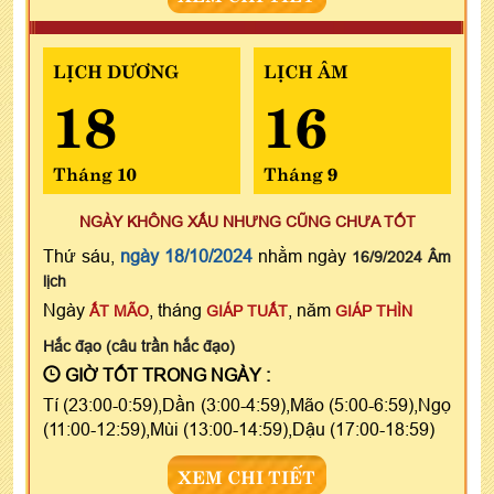
LỊCH DƯƠNG
LỊCH ÂM
18
16
Tháng 10
Tháng 9
NGÀY KHÔNG XẤU NHƯNG CŨNG CHƯA TỐT
Thứ sáu,
ngày 18/10/2024
nhằm ngày
16/9/2024 Âm
lịch
Ngày
, tháng
, năm
ẤT MÃO
GIÁP TUẤT
GIÁP THÌN
Hắc đạo (câu trần hắc đạo)
GIỜ TỐT TRONG NGÀY :
Tí (23:00-0:59),Dần (3:00-4:59),Mão (5:00-6:59),Ngọ
(11:00-12:59),Mùi (13:00-14:59),Dậu (17:00-18:59)
XEM CHI TIẾT