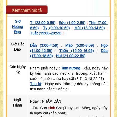
Xem thêm mô tả
Giờ
Tí (23:00-0:59)
;
Sửu (1:00-2:59)
;
Thìn (7:00-
Hoàng
8:59)
;
Tỵ (9:00-10:59)
;
Mùi (13:00-14:59)
;
Đạo
Tuất (19:00-20:59)
;
Giờ Hắc
Dần (3:00-4:59)
;
Mão (5:00-6:59)
;
Ngọ
Đạo
(11:00-12:59)
;
Thân (15:00-16:59)
;
Dậu
(17:00-18:59)
;
Hợi (21:00-22:59)
;
Các Ngày
Phạm phải ngày :
Tam nương
: xấu, ngày này
Kỵ
kỵ tiến hành các việc khai trương, xuất hành,
cưới hỏi, sửa chữa hay cất (3,7,13,18,22,27)
Thụ tử
: Ngày này trăm sự đều kỵ không nên
tiến hành bất cứ việc gì.
Ngũ
Ngày :
NHÂM DẦN
Hành
- Tức Can
sinh
Chi (Thủy sinh Mộc), ngày này
là ngày cát (bảo nhật).