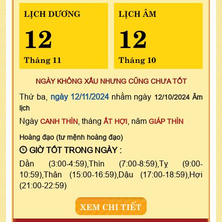
LỊCH DƯƠNG
LỊCH ÂM
12
12
Tháng 11
Tháng 10
NGÀY KHÔNG XẤU NHƯNG CŨNG CHƯA TỐT
Thứ ba,
ngày 12/11/2024
nhằm ngày
12/10/2024 Âm
lịch
Ngày
, tháng
, năm
CANH THÌN
ẤT HỢI
GIÁP THÌN
Hoàng đạo (tư mệnh hoàng đạo)
GIỜ TỐT TRONG NGÀY :
Dần (3:00-4:59),Thìn (7:00-8:59),Tỵ (9:00-
10:59),Thân (15:00-16:59),Dậu (17:00-18:59),Hợi
(21:00-22:59)
XEM CHI TIẾT