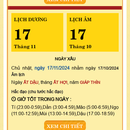
LỊCH DƯƠNG
LỊCH ÂM
17
17
Tháng 11
Tháng 10
NGÀY
XẤU
Chủ nhật,
ngày 17/11/2024
nhằm ngày
17/10/2024
Âm lịch
Ngày
, tháng
, năm
ẤT DẬU
ẤT HỢI
GIÁP THÌN
Hắc đạo (chu tước hắc đạo)
GIỜ TỐT TRONG NGÀY :
Tí (23:00-0:59),Dần (3:00-4:59),Mão (5:00-6:59),Ngọ
(11:00-12:59),Mùi (13:00-14:59),Dậu (17:00-18:59)
XEM CHI TIẾT