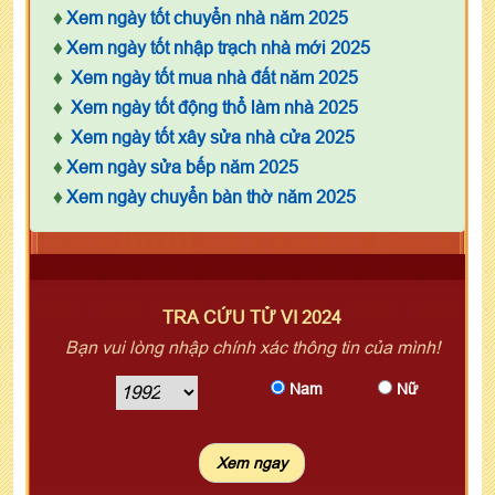
♦
Xem ngày tốt chuyển nhà năm 2025
♦
Xem ngày tốt nhập trạch nhà mới 2025
♦
Xem ngày tốt mua nhà đất năm 2025
♦
Xem ngày tốt động thổ làm nhà 2025
♦
Xem ngày tốt xây sửa nhà cửa 2025
♦
Xem ngày sửa bếp năm 2025
♦
Xem ngày chuyển bàn thờ năm 2025
TRA CỨU TỬ VI 2024
Bạn vui lòng nhập chính xác thông tin của mình!
Nam
Nữ