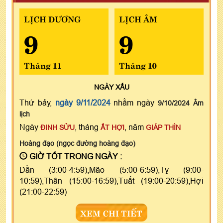
LỊCH DƯƠNG
LỊCH ÂM
9
9
Tháng 11
Tháng 10
NGÀY
XẤU
Thứ bảy,
ngày 9/11/2024
nhằm ngày
9/10/2024 Âm
lịch
Ngày
, tháng
, năm
ĐINH SỬU
ẤT HỢI
GIÁP THÌN
Hoàng đạo (ngọc đường hoàng đạo)
GIỜ TỐT TRONG NGÀY :
Dần (3:00-4:59),Mão (5:00-6:59),Tỵ (9:00-
10:59),Thân (15:00-16:59),Tuất (19:00-20:59),Hợi
(21:00-22:59)
XEM CHI TIẾT