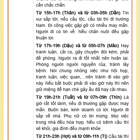
cần chắc chắn.
Từ 15h-17h (Thân) và từ 03h-05h (Dần)
Tin
vui sắp tới, nếu cầu lộc, cầu tài thì đi hướng
Nam. Đi công việc gặp gỡ có nhiều may mắn.
Người đi có tin về. Nếu chăn nuôi đều gặp
thuận lợi.
Từ 17h-19h (Dậu) và từ 05h-07h (Mão)
Hay
tranh luận, cãi cọ, gây chuyện đói kém, phải
đề phòng. Người ra đi tốt nhất nên hoãn lại.
Phòng người người nguyền rủa, tránh lây
bệnh. Nói chung những việc như hội họp,
tranh luận, việc quan,…nên tránh đi vào giờ
này. Nếu bắt buộc phải đi vào giờ này thì nên
giữ miệng để hạn ché gây ẩu đả hay cãi nhau.
Từ 19h-21h (Tuất) và từ 07h-09h (Thìn)
Là
giờ rất tốt lành, nếu đi thường gặp được may
mắn. Buôn bán, kinh doanh có lời. Người đi
sắp về nhà. Phụ nữ có tin mừng. Mọi việc
trong nhà đều hòa hợp. Nếu có bệnh cầu thì
sẽ khỏi, gia đình đều mạnh khỏe.
Từ 21h-23h (Hợi) và từ 09h-11h (Tị)
Cầu tài thì