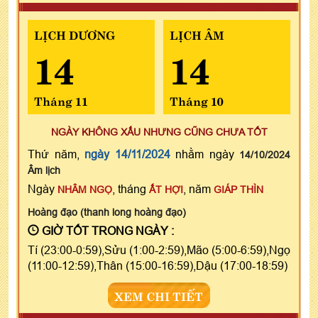
LỊCH DƯƠNG
LỊCH ÂM
14
14
Tháng 11
Tháng 10
NGÀY KHÔNG XẤU NHƯNG CŨNG CHƯA TỐT
Thứ năm,
ngày 14/11/2024
nhằm ngày
14/10/2024
Âm lịch
Ngày
, tháng
, năm
NHÂM NGỌ
ẤT HỢI
GIÁP THÌN
Hoàng đạo (thanh long hoàng đạo)
GIỜ TỐT TRONG NGÀY :
Tí (23:00-0:59),Sửu (1:00-2:59),Mão (5:00-6:59),Ngọ
(11:00-12:59),Thân (15:00-16:59),Dậu (17:00-18:59)
XEM CHI TIẾT