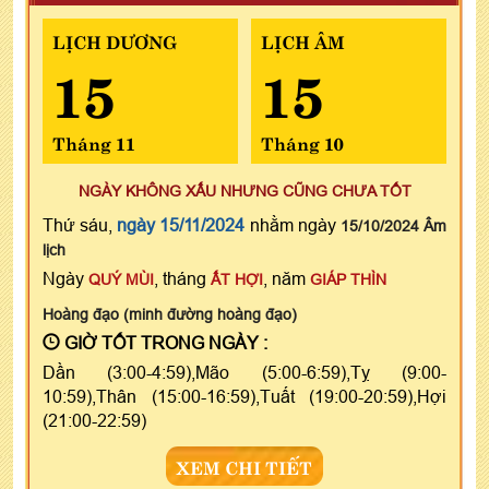
LỊCH DƯƠNG
LỊCH ÂM
15
15
Tháng 11
Tháng 10
NGÀY KHÔNG XẤU NHƯNG CŨNG CHƯA TỐT
Thứ sáu,
ngày 15/11/2024
nhằm ngày
15/10/2024 Âm
lịch
Ngày
, tháng
, năm
QUÝ MÙI
ẤT HỢI
GIÁP THÌN
Hoàng đạo (minh đường hoàng đạo)
GIỜ TỐT TRONG NGÀY :
Dần (3:00-4:59),Mão (5:00-6:59),Tỵ (9:00-
10:59),Thân (15:00-16:59),Tuất (19:00-20:59),Hợi
(21:00-22:59)
XEM CHI TIẾT