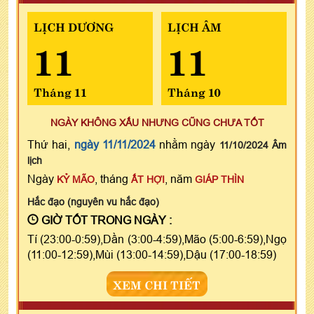
LỊCH DƯƠNG
LỊCH ÂM
11
11
Tháng 11
Tháng 10
NGÀY KHÔNG XẤU NHƯNG CŨNG CHƯA TỐT
Thứ hai,
ngày 11/11/2024
nhằm ngày
11/10/2024 Âm
lịch
Ngày
, tháng
, năm
KỶ MÃO
ẤT HỢI
GIÁP THÌN
Hắc đạo (nguyên vu hắc đạo)
GIỜ TỐT TRONG NGÀY :
Tí (23:00-0:59),Dần (3:00-4:59),Mão (5:00-6:59),Ngọ
(11:00-12:59),Mùi (13:00-14:59),Dậu (17:00-18:59)
XEM CHI TIẾT