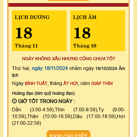
LỊCH DƯƠNG
LỊCH ÂM
18
18
Tháng 11
Tháng 10
NGÀY KHÔNG XẤU NHƯNG CŨNG CHƯA TỐT
Thứ hai,
ngày 18/11/2024
nhằm ngày
18/10/2024 Âm
lịch
Ngày
, tháng
, năm
BÍNH TUẤT
ẤT HỢI
GIÁP THÌN
Hoàng đạo (kim quỹ hoàng đạo)
GIỜ TỐT TRONG NGÀY :
Dần (3:00-4:59),Thìn (7:00-8:59),Tỵ (9:00-
10:59),Thân (15:00-16:59),Dậu (17:00-18:59),Hợi
(21:00-22:59)
XEM CHI TIẾT