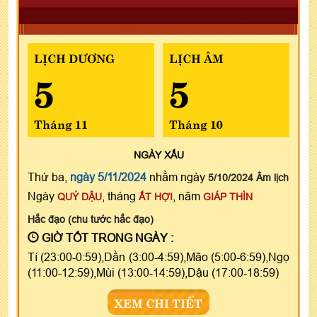
LỊCH DƯƠNG
LỊCH ÂM
5
5
Tháng 11
Tháng 10
NGÀY
XẤU
Thứ ba,
ngày 5/11/2024
nhằm ngày
5/10/2024 Âm lịch
Ngày
, tháng
, năm
QUÝ DẬU
ẤT HỢI
GIÁP THÌN
Hắc đạo (chu tước hắc đạo)
GIỜ TỐT TRONG NGÀY :
Tí (23:00-0:59),Dần (3:00-4:59),Mão (5:00-6:59),Ngọ
(11:00-12:59),Mùi (13:00-14:59),Dậu (17:00-18:59)
XEM CHI TIẾT