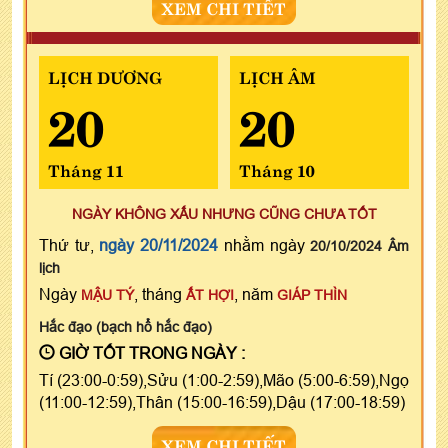
XEM CHI TIẾT
LỊCH DƯƠNG
LỊCH ÂM
20
20
Tháng 11
Tháng 10
NGÀY KHÔNG XẤU NHƯNG CŨNG CHƯA TỐT
Thứ tư,
ngày 20/11/2024
nhằm ngày
20/10/2024 Âm
lịch
Ngày
, tháng
, năm
MẬU TÝ
ẤT HỢI
GIÁP THÌN
Hắc đạo (bạch hổ hắc đạo)
GIỜ TỐT TRONG NGÀY :
Tí (23:00-0:59),Sửu (1:00-2:59),Mão (5:00-6:59),Ngọ
(11:00-12:59),Thân (15:00-16:59),Dậu (17:00-18:59)
XEM CHI TIẾT