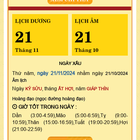
LỊCH DƯƠNG
LỊCH ÂM
21
21
Tháng 11
Tháng 10
NGÀY
XẤU
Thứ năm,
ngày 21/11/2024
nhằm ngày
21/10/2024
Âm lịch
Ngày
, tháng
, năm
KỶ SỬU
ẤT HỢI
GIÁP THÌN
Hoàng đạo (ngọc đường hoàng đạo)
GIỜ TỐT TRONG NGÀY :
Dần (3:00-4:59),Mão (5:00-6:59),Tỵ (9:00-
10:59),Thân (15:00-16:59),Tuất (19:00-20:59),Hợi
(21:00-22:59)