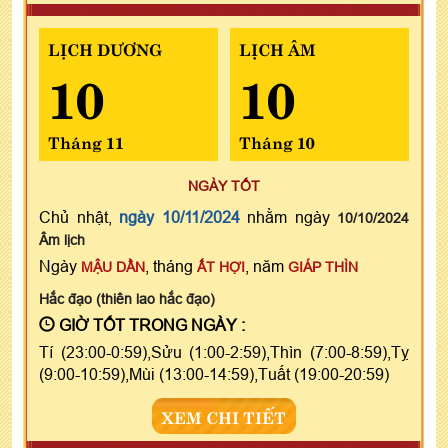
LỊCH DƯƠNG
LỊCH ÂM
10
10
Tháng 11
Tháng 10
NGÀY TỐT
Chủ nhật,
ngày 10/11/2024
nhằm ngày
10/10/2024
Âm lịch
Ngày
, tháng
, năm
MẬU DẦN
ẤT HỢI
GIÁP THÌN
Hắc đạo (thiên lao hắc đạo)
GIỜ TỐT TRONG NGÀY :
Tí (23:00-0:59),Sửu (1:00-2:59),Thìn (7:00-8:59),Tỵ
(9:00-10:59),Mùi (13:00-14:59),Tuất (19:00-20:59)
XEM CHI TIẾT