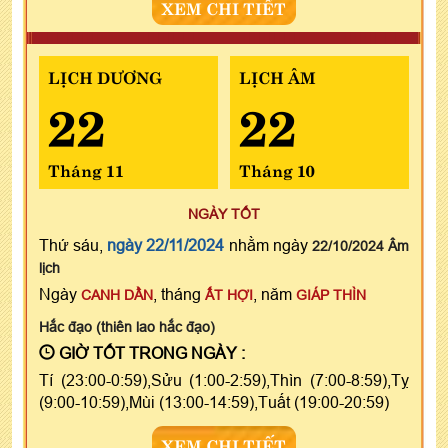
XEM CHI TIẾT
LỊCH DƯƠNG
LỊCH ÂM
22
22
Tháng 11
Tháng 10
NGÀY TỐT
Thứ sáu,
ngày 22/11/2024
nhằm ngày
22/10/2024 Âm
lịch
Ngày
, tháng
, năm
CANH DẦN
ẤT HỢI
GIÁP THÌN
Hắc đạo (thiên lao hắc đạo)
GIỜ TỐT TRONG NGÀY :
Tí (23:00-0:59),Sửu (1:00-2:59),Thìn (7:00-8:59),Tỵ
(9:00-10:59),Mùi (13:00-14:59),Tuất (19:00-20:59)
XEM CHI TIẾT