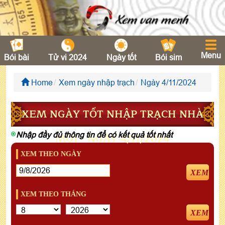
Menu
Bói bài
Tử vi 2024
Ngày tốt
Bói sim
Home
Xem ngày nhập trạch
Ngày 4/11/2024
XEM NGÀY TỐT NHẬP TRẠCH NHÀ
Nhập đầy đủ thông tin để có kết quả tốt nhất
MỚI - NGÀY 4/11/2024
XEM THEO NGÀY
XEM
XEM THEO THÁNG
XEM