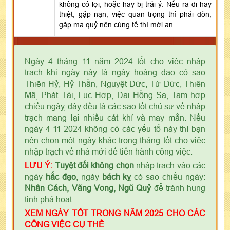
không có lợi, hoặc hay bị trái ý. Nếu ra đi hay
thiệt, gặp nạn, việc quan trọng thì phải đòn,
gặp ma quỷ nên cúng tế thì mới an.
Ngày 4 tháng 11 năm 2024 tốt cho việc nhập
trạch khi ngày này là ngày hoàng đạo có sao
Thiên Hỷ, Hỷ Thần, Nguyệt Đức, Tứ Đức, Thiên
Mã, Phát Tài, Lục Hợp, Đại Hồng Sa, Tam hợp
chiếu ngày, đây đều là các sao tốt chủ sự về nhập
trạch mang lại nhiều cát khí và may mắn. Nếu
ngày 4-11-2024 không có các yếu tố này thì bạn
nên chọn một ngày khác trong tháng tốt cho việc
nhập trạch về nhà mới để tiến hành công việc.
LƯU Ý:
Tuyệt đối không chọn
nhập trạch vào các
ngày
hắc đạo
, ngày
bách kỵ
có sao chiếu ngày:
Nhân Cách, Vãng Vong, Ngũ Quỷ
để tránh hung
tinh phá hoạt.
XEM NGÀY TỐT TRONG NĂM 2025 CHO CÁC
CÔNG VIỆC CỤ THỂ