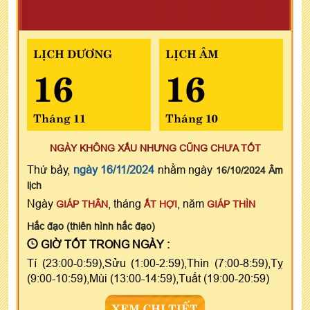
LỊCH DƯƠNG
LỊCH ÂM
16
16
Tháng 11
Tháng 10
NGÀY KHÔNG XẤU NHƯNG CŨNG CHƯA TỐT
Thứ bảy,
ngày 16/11/2024
nhằm ngày
16/10/2024 Âm
lịch
Ngày
, tháng
, năm
GIÁP THÂN
ẤT HỢI
GIÁP THÌN
Hắc đạo (thiên hình hắc đạo)
GIỜ TỐT TRONG NGÀY :
Tí (23:00-0:59),Sửu (1:00-2:59),Thìn (7:00-8:59),Tỵ
(9:00-10:59),Mùi (13:00-14:59),Tuất (19:00-20:59)
XEM CHI TIẾT