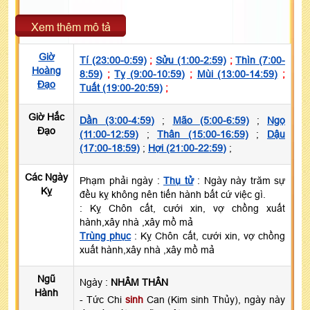
Xem thêm mô tả
Giờ
Tí (23:00-0:59)
;
Sửu (1:00-2:59)
;
Thìn (7:00-
Hoàng
8:59)
;
Tỵ (9:00-10:59)
;
Mùi (13:00-14:59)
;
Đạo
Tuất (19:00-20:59)
;
Giờ Hắc
Dần (3:00-4:59)
;
Mão (5:00-6:59)
;
Ngọ
Đạo
(11:00-12:59)
;
Thân (15:00-16:59)
;
Dậu
(17:00-18:59)
;
Hợi (21:00-22:59)
;
Các Ngày
Phạm phải ngày :
Thụ tử
: Ngày này trăm sự
Kỵ
đều kỵ không nên tiến hành bất cứ việc gì.
: Kỵ Chôn cất, cưới xin, vợ chồng xuất
hành,xây nhà ,xây mồ mả
Trùng phục
: Kỵ Chôn cất, cưới xin, vợ chồng
xuất hành,xây nhà ,xây mồ mả
Ngũ
Ngày :
NHÂM THÂN
Hành
- Tức Chi
sinh
Can (Kim sinh Thủy), ngày này