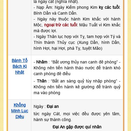
là ngày cát (nghĩa nhật).
- Nạp Âm: Ngày Kiếm phong Kim
kỵ các tuổi
:
Bính Dần và Canh Dần.
- Ngày này thuộc hành Kim khắc với hành
Mộc,
ngoại trừ các tuổi
: Mậu Tuất vì Kim khắc
mà được lợi.
- Ngày Thân lục hợp với Tỵ, tam hợp với Tý và
Thìn thành Thủy cục (Xung Dần, hình Dần,
hình Hợi, hại Hợi, phá Tỵ, tuyệt Mão)
Bành Tổ
-
Nhâm
: “Bất ương thủy nan canh đê phòng” -
Bách Kị
Không nên tiến hành tháo nước để tránh khó
Nhật
canh phòng đê điều
-
Thân
: “Bất an sàng quỷ túy nhập phòng” -
Không nên tiến hành kê giường để tránh quỷ
ma vào phòng
Khổng
Ngày :
Đại an
Minh Lục
tức ngày Cát, mọi việc đều được yên tâm,
Diệu
hành sự thành công.
Đại An gặp được quí nhân