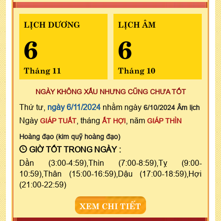
LỊCH DƯƠNG
LỊCH ÂM
6
6
Tháng 11
Tháng 10
NGÀY KHÔNG XẤU NHƯNG CŨNG CHƯA TỐT
Thứ tư,
ngày 6/11/2024
nhằm ngày
6/10/2024 Âm lịch
Ngày
, tháng
, năm
GIÁP TUẤT
ẤT HỢI
GIÁP THÌN
Hoàng đạo (kim quỹ hoàng đạo)
GIỜ TỐT TRONG NGÀY :
Dần (3:00-4:59),Thìn (7:00-8:59),Tỵ (9:00-
10:59),Thân (15:00-16:59),Dậu (17:00-18:59),Hợi
(21:00-22:59)
XEM CHI TIẾT