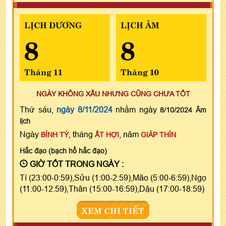
LỊCH DƯƠNG
LỊCH ÂM
8
8
Tháng 11
Tháng 10
NGÀY KHÔNG XẤU NHƯNG CŨNG CHƯA TỐT
Thứ sáu,
ngày 8/11/2024
nhằm ngày
8/10/2024 Âm
lịch
Ngày
, tháng
, năm
BÍNH TÝ
ẤT HỢI
GIÁP THÌN
Hắc đạo (bạch hổ hắc đạo)
GIỜ TỐT TRONG NGÀY :
Tí (23:00-0:59),Sửu (1:00-2:59),Mão (5:00-6:59),Ngọ
(11:00-12:59),Thân (15:00-16:59),Dậu (17:00-18:59)
XEM CHI TIẾT