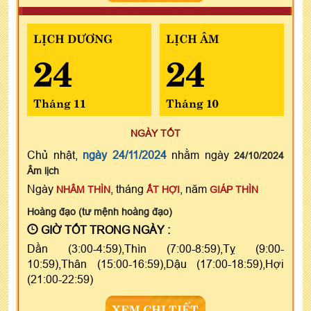
LỊCH DƯƠNG
LỊCH ÂM
24
24
Tháng 11
Tháng 10
NGÀY TỐT
Chủ nhật,
ngày 24/11/2024
nhằm ngày
24/10/2024
Âm lịch
Ngày
, tháng
, năm
NHÂM THÌN
ẤT HỢI
GIÁP THÌN
Hoàng đạo (tư mệnh hoàng đạo)
GIỜ TỐT TRONG NGÀY :
Dần (3:00-4:59),Thìn (7:00-8:59),Tỵ (9:00-
10:59),Thân (15:00-16:59),Dậu (17:00-18:59),Hợi
(21:00-22:59)
XEM CHI TIẾT