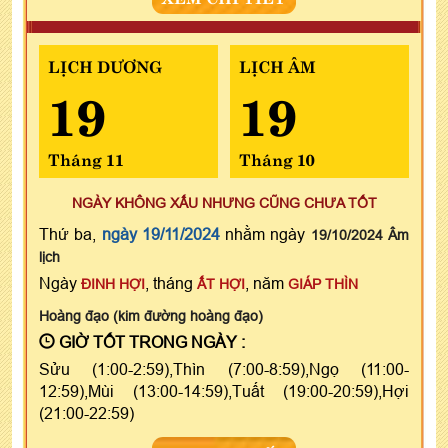
LỊCH DƯƠNG
LỊCH ÂM
19
19
Tháng 11
Tháng 10
NGÀY KHÔNG XẤU NHƯNG CŨNG CHƯA TỐT
Thứ ba,
ngày 19/11/2024
nhằm ngày
19/10/2024 Âm
lịch
Ngày
, tháng
, năm
ĐINH HỢI
ẤT HỢI
GIÁP THÌN
Hoàng đạo (kim đường hoàng đạo)
GIỜ TỐT TRONG NGÀY :
Sửu (1:00-2:59),Thìn (7:00-8:59),Ngọ (11:00-
12:59),Mùi (13:00-14:59),Tuất (19:00-20:59),Hợi
(21:00-22:59)