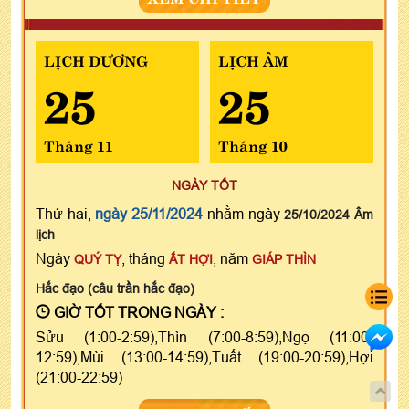
LỊCH DƯƠNG
LỊCH ÂM
25
25
Tháng 11
Tháng 10
NGÀY TỐT
Thứ hai,
ngày 25/11/2024
nhằm ngày
25/10/2024 Âm
lịch
Ngày
, tháng
, năm
QUÝ TỴ
ẤT HỢI
GIÁP THÌN
Hắc đạo (câu trần hắc đạo)
GIỜ TỐT TRONG NGÀY :
Sửu (1:00-2:59),Thìn (7:00-8:59),Ngọ (11:00-
12:59),Mùi (13:00-14:59),Tuất (19:00-20:59),Hợi
(21:00-22:59)