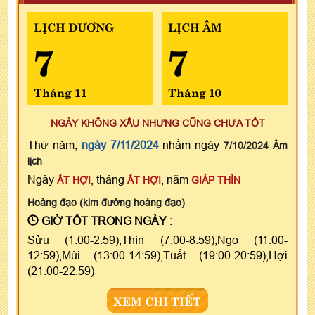
LỊCH DƯƠNG
LỊCH ÂM
7
7
Tháng 11
Tháng 10
NGÀY KHÔNG XẤU NHƯNG CŨNG CHƯA TỐT
Thứ năm,
ngày 7/11/2024
nhằm ngày
7/10/2024 Âm
lịch
Ngày
, tháng
, năm
ẤT HỢI
ẤT HỢI
GIÁP THÌN
Hoàng đạo (kim đường hoàng đạo)
GIỜ TỐT TRONG NGÀY :
Sửu (1:00-2:59),Thìn (7:00-8:59),Ngọ (11:00-
12:59),Mùi (13:00-14:59),Tuất (19:00-20:59),Hợi
(21:00-22:59)
XEM CHI TIẾT