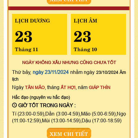
LỊCH DƯƠNG
LỊCH ÂM
23
23
Tháng 11
Tháng 10
NGÀY KHÔNG XẤU NHƯNG CŨNG CHƯA TỐT
Thứ bảy,
ngày 23/11/2024
nhằm ngày
23/10/2024 Âm
lịch
Ngày
, tháng
, năm
TÂN MÃO
ẤT HỢI
GIÁP THÌN
Hắc đạo (nguyên vu hắc đạo)
GIỜ TỐT TRONG NGÀY :
Tí (23:00-0:59),Dần (3:00-4:59),Mão (5:00-6:59),Ngọ
(11:00-12:59),Mùi (13:00-14:59),Dậu (17:00-18:59)
XEM CHI TIẾT