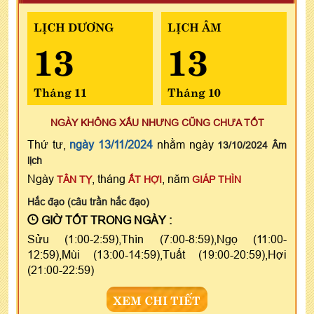
LỊCH DƯƠNG
LỊCH ÂM
13
13
Tháng 11
Tháng 10
NGÀY KHÔNG XẤU NHƯNG CŨNG CHƯA TỐT
Thứ tư,
ngày 13/11/2024
nhằm ngày
13/10/2024 Âm
lịch
Ngày
, tháng
, năm
TÂN TỴ
ẤT HỢI
GIÁP THÌN
Hắc đạo (câu trần hắc đạo)
GIỜ TỐT TRONG NGÀY :
Sửu (1:00-2:59),Thìn (7:00-8:59),Ngọ (11:00-
12:59),Mùi (13:00-14:59),Tuất (19:00-20:59),Hợi
(21:00-22:59)
XEM CHI TIẾT