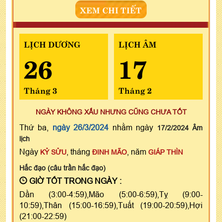
XEM CHI TIẾT
LỊCH DƯƠNG
LỊCH ÂM
26
17
Tháng 3
Tháng 2
NGÀY KHÔNG XẤU NHƯNG CŨNG CHƯA TỐT
Thứ ba,
ngày 26/3/2024
nhằm ngày
17/2/2024 Âm
lịch
Ngày
, tháng
, năm
KỶ SỬU
ĐINH MÃO
GIÁP THÌN
Hắc đạo (câu trần hắc đạo)
GIỜ TỐT TRONG NGÀY :
Dần (3:00-4:59),Mão (5:00-6:59),Tỵ (9:00-
10:59),Thân (15:00-16:59),Tuất (19:00-20:59),Hợi
(21:00-22:59)