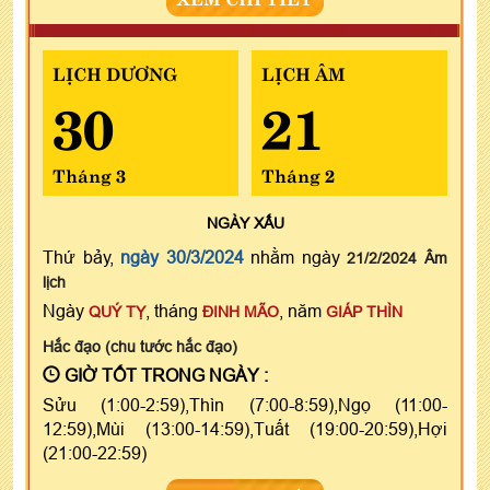
LỊCH DƯƠNG
LỊCH ÂM
30
21
Tháng 3
Tháng 2
NGÀY
XẤU
Thứ bảy,
ngày 30/3/2024
nhằm ngày
21/2/2024 Âm
lịch
Ngày
, tháng
, năm
QUÝ TỴ
ĐINH MÃO
GIÁP THÌN
Hắc đạo (chu tước hắc đạo)
GIỜ TỐT TRONG NGÀY :
Sửu (1:00-2:59),Thìn (7:00-8:59),Ngọ (11:00-
12:59),Mùi (13:00-14:59),Tuất (19:00-20:59),Hợi
(21:00-22:59)