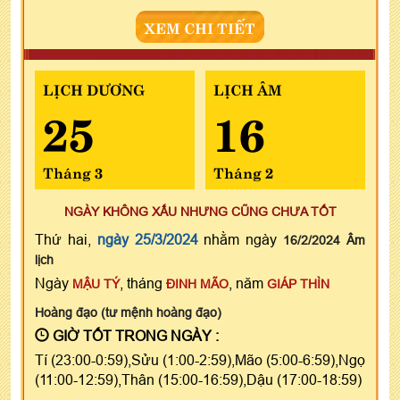
XEM CHI TIẾT
LỊCH DƯƠNG
LỊCH ÂM
25
16
Tháng 3
Tháng 2
NGÀY KHÔNG XẤU NHƯNG CŨNG CHƯA TỐT
Thứ hai,
ngày 25/3/2024
nhằm ngày
16/2/2024 Âm
lịch
Ngày
, tháng
, năm
MẬU TÝ
ĐINH MÃO
GIÁP THÌN
Hoàng đạo (tư mệnh hoàng đạo)
GIỜ TỐT TRONG NGÀY :
Tí (23:00-0:59),Sửu (1:00-2:59),Mão (5:00-6:59),Ngọ
(11:00-12:59),Thân (15:00-16:59),Dậu (17:00-18:59)