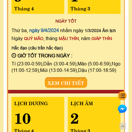
Tháng 4
Tháng 3
NGÀY TỐT
Thứ ba,
ngày 9/4/2024
nhằm ngày
1/3/2024 Âm lịch
Ngày
, tháng
, năm
QUÝ MÃO
MẬU THÌN
GIÁP THÌN
Hắc đạo (câu trần hắc đạo)
GIỜ TỐT TRONG NGÀY :
Tí (23:00-0:59),Dần (3:00-4:59),Mão (5:00-6:59),Ngọ
(11:00-12:59),Mùi (13:00-14:59),Dậu (17:00-18:59)
XEM CHI TIẾT
LỊCH DƯƠNG
LỊCH ÂM
10
2
Tháng 4
Tháng 3