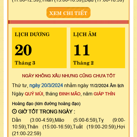
XEM CHI TIẾT
LỊCH DƯƠNG
LỊCH ÂM
20
11
Tháng 3
Tháng 2
NGÀY KHÔNG XẤU NHƯNG CŨNG CHƯA TỐT
Thứ tư,
ngày 20/3/2024
nhằm ngày
11/2/2024 Âm lịch
Ngày
, tháng
, năm
QUÝ MÙI
ĐINH MÃO
GIÁP THÌN
Hoàng đạo (kim đường hoàng đạo)
GIỜ TỐT TRONG NGÀY :
Dần (3:00-4:59),Mão (5:00-6:59),Tỵ (9:00-
10:59),Thân (15:00-16:59),Tuất (19:00-20:59),Hợi
(21:00-22:59)