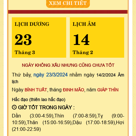
XEM CHI TIẾT
LỊCH DƯƠNG
LỊCH ÂM
23
14
Tháng 3
Tháng 2
NGÀY KHÔNG XẤU NHƯNG CŨNG CHƯA TỐT
Thứ bảy,
ngày 23/3/2024
nhằm ngày
14/2/2024 Âm
lịch
Ngày
, tháng
, năm
BÍNH TUẤT
ĐINH MÃO
GIÁP THÌN
Hắc đạo (thiên lao hắc đạo)
GIỜ TỐT TRONG NGÀY :
Dần (3:00-4:59),Thìn (7:00-8:59),Tỵ (9:00-
10:59),Thân (15:00-16:59),Dậu (17:00-18:59),Hợi
(21:00-22:59)