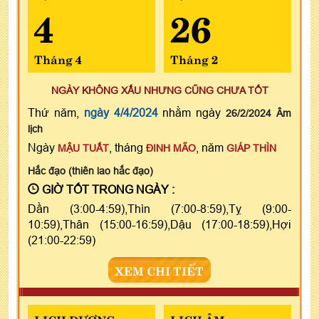
4
26
Tháng 4
Tháng 2
NGÀY KHÔNG XẤU NHƯNG CŨNG CHƯA TỐT
Thứ năm,
ngày 4/4/2024
nhằm ngày
26/2/2024 Âm
lịch
Ngày
, tháng
, năm
MẬU TUẤT
ĐINH MÃO
GIÁP THÌN
Hắc đạo (thiên lao hắc đạo)
GIỜ TỐT TRONG NGÀY :
Dần (3:00-4:59),Thìn (7:00-8:59),Tỵ (9:00-
10:59),Thân (15:00-16:59),Dậu (17:00-18:59),Hợi
(21:00-22:59)
XEM CHI TIẾT
LỊCH DƯƠNG
LỊCH ÂM