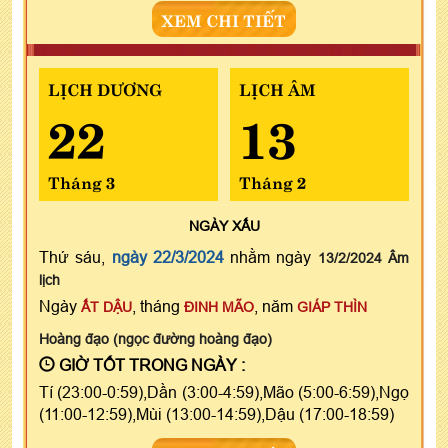
XEM CHI TIẾT
LỊCH DƯƠNG
LỊCH ÂM
22
13
Tháng 3
Tháng 2
NGÀY
XẤU
Thứ sáu,
ngày 22/3/2024
nhằm ngày
13/2/2024 Âm
lịch
Ngày
, tháng
, năm
ẤT DẬU
ĐINH MÃO
GIÁP THÌN
Hoàng đạo (ngọc đường hoàng đạo)
GIỜ TỐT TRONG NGÀY :
Tí (23:00-0:59),Dần (3:00-4:59),Mão (5:00-6:59),Ngọ
(11:00-12:59),Mùi (13:00-14:59),Dậu (17:00-18:59)