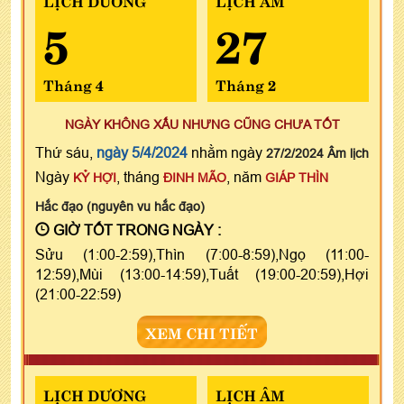
5
27
Tháng 4
Tháng 2
NGÀY KHÔNG XẤU NHƯNG CŨNG CHƯA TỐT
Thứ sáu,
ngày 5/4/2024
nhằm ngày
27/2/2024 Âm lịch
Ngày
, tháng
, năm
KỶ HỢI
ĐINH MÃO
GIÁP THÌN
Hắc đạo (nguyên vu hắc đạo)
GIỜ TỐT TRONG NGÀY :
Sửu (1:00-2:59),Thìn (7:00-8:59),Ngọ (11:00-
12:59),Mùi (13:00-14:59),Tuất (19:00-20:59),Hợi
(21:00-22:59)
XEM CHI TIẾT
LỊCH DƯƠNG
LỊCH ÂM