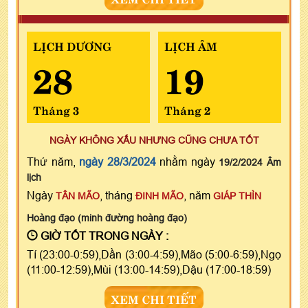
LỊCH DƯƠNG
LỊCH ÂM
28
19
Tháng 3
Tháng 2
NGÀY KHÔNG XẤU NHƯNG CŨNG CHƯA TỐT
Thứ năm,
ngày 28/3/2024
nhằm ngày
19/2/2024 Âm
lịch
Ngày
, tháng
, năm
TÂN MÃO
ĐINH MÃO
GIÁP THÌN
Hoàng đạo (minh đường hoàng đạo)
GIỜ TỐT TRONG NGÀY :
Tí (23:00-0:59),Dần (3:00-4:59),Mão (5:00-6:59),Ngọ
(11:00-12:59),Mùi (13:00-14:59),Dậu (17:00-18:59)
XEM CHI TIẾT