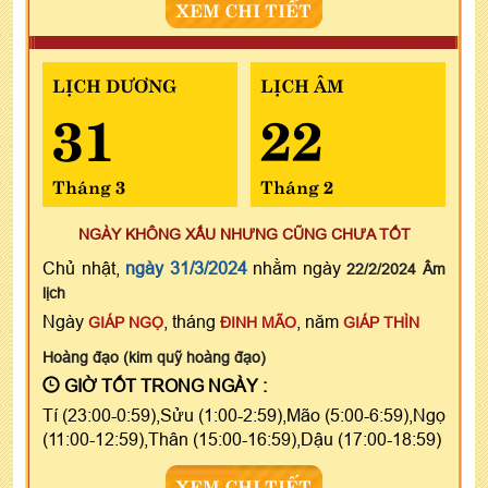
XEM CHI TIẾT
LỊCH DƯƠNG
LỊCH ÂM
31
22
Tháng 3
Tháng 2
NGÀY KHÔNG XẤU NHƯNG CŨNG CHƯA TỐT
Chủ nhật,
ngày 31/3/2024
nhằm ngày
22/2/2024 Âm
lịch
Ngày
, tháng
, năm
GIÁP NGỌ
ĐINH MÃO
GIÁP THÌN
Hoàng đạo (kim quỹ hoàng đạo)
GIỜ TỐT TRONG NGÀY :
Tí (23:00-0:59),Sửu (1:00-2:59),Mão (5:00-6:59),Ngọ
(11:00-12:59),Thân (15:00-16:59),Dậu (17:00-18:59)
XEM CHI TIẾT