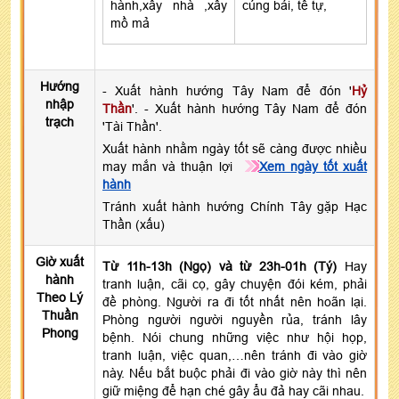
hành,xây nhà ,xây
cúng bái, tế tự,
mồ mả
Hướng
- Xuất hành hướng Tây Nam để đón '
Hỷ
nhập
Thần
'. - Xuất hành hướng Tây Nam để đón
trạch
'Tài Thần'.
Xuất hành nhằm ngày tốt sẽ càng được nhiều
may mắn và thuận lợi
Xem ngày tốt xuất
hành
Tránh xuất hành hướng Chính Tây gặp Hạc
Thần (xấu)
Giờ xuất
Từ 11h-13h (Ngọ) và từ 23h-01h (Tý)
Hay
hành
tranh luận, cãi cọ, gây chuyện đói kém, phải
Theo Lý
đề phòng. Người ra đi tốt nhất nên hoãn lại.
Thuần
Phòng người người nguyền rủa, tránh lây
Phong
bệnh. Nói chung những việc như hội họp,
tranh luận, việc quan,…nên tránh đi vào giờ
này. Nếu bắt buộc phải đi vào giờ này thì nên
giữ miệng để hạn ché gây ẩu đả hay cãi nhau.