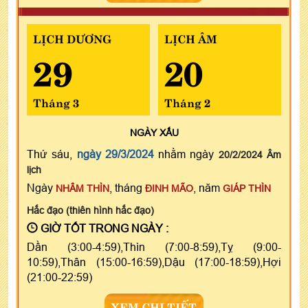
LỊCH DƯƠNG
LỊCH ÂM
29
20
Tháng 3
Tháng 2
NGÀY
XẤU
Thứ sáu,
ngày 29/3/2024
nhằm ngày
20/2/2024 Âm
lịch
Ngày
, tháng
, năm
NHÂM THÌN
ĐINH MÃO
GIÁP THÌN
Hắc đạo (thiên hình hắc đạo)
GIỜ TỐT TRONG NGÀY :
Dần (3:00-4:59),Thìn (7:00-8:59),Tỵ (9:00-
10:59),Thân (15:00-16:59),Dậu (17:00-18:59),Hợi
(21:00-22:59)
XEM CHI TIẾT