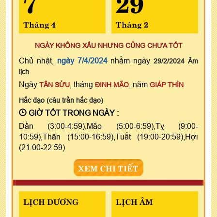
7
29
Tháng 4
Tháng 2
NGÀY KHÔNG XẤU NHƯNG CŨNG CHƯA TỐT
Chủ nhật,
ngày 7/4/2024
nhằm ngày
29/2/2024 Âm
lịch
Ngày
, tháng
, năm
TÂN SỬU
ĐINH MÃO
GIÁP THÌN
Hắc đạo (câu trần hắc đạo)
GIỜ TỐT TRONG NGÀY :
Dần (3:00-4:59),Mão (5:00-6:59),Tỵ (9:00-
10:59),Thân (15:00-16:59),Tuất (19:00-20:59),Hợi
(21:00-22:59)
XEM CHI TIẾT
LỊCH DƯƠNG
LỊCH ÂM