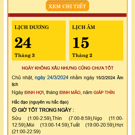
XEM CHI TIẾT
LỊCH DƯƠNG
LỊCH ÂM
24
15
Tháng 3
Tháng 2
NGÀY KHÔNG XẤU NHƯNG CŨNG CHƯA TỐT
Chủ nhật,
ngày 24/3/2024
nhằm ngày
15/2/2024 Âm
lịch
Ngày
, tháng
, năm
ĐINH HỢI
ĐINH MÃO
GIÁP THÌN
Hắc đạo (nguyên vu hắc đạo)
GIỜ TỐT TRONG NGÀY :
Sửu (1:00-2:59),Thìn (7:00-8:59),Ngọ (11:00-
12:59),Mùi (13:00-14:59),Tuất (19:00-20:59),Hợi
(21:00-22:59)