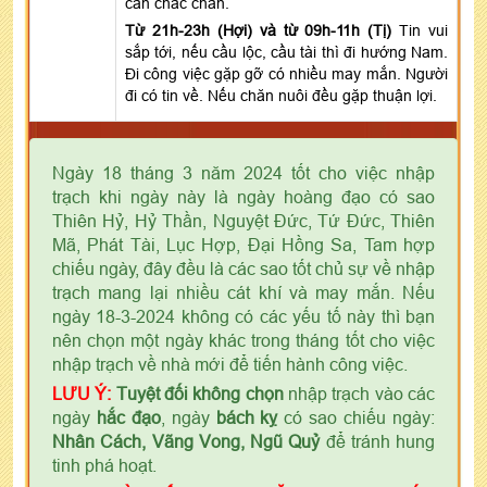
cần chắc chắn.
Từ 21h-23h (Hợi) và từ 09h-11h (Tị)
Tin vui
sắp tới, nếu cầu lộc, cầu tài thì đi hướng Nam.
Đi công việc gặp gỡ có nhiều may mắn. Người
đi có tin về. Nếu chăn nuôi đều gặp thuận lợi.
Ngày 18 tháng 3 năm 2024 tốt cho việc nhập
trạch khi ngày này là ngày hoàng đạo có sao
Thiên Hỷ, Hỷ Thần, Nguyệt Đức, Tứ Đức, Thiên
Mã, Phát Tài, Lục Hợp, Đại Hồng Sa, Tam hợp
chiếu ngày, đây đều là các sao tốt chủ sự về nhập
trạch mang lại nhiều cát khí và may mắn. Nếu
ngày 18-3-2024 không có các yếu tố này thì bạn
nên chọn một ngày khác trong tháng tốt cho việc
nhập trạch về nhà mới để tiến hành công việc.
LƯU Ý:
Tuyệt đối không chọn
nhập trạch vào các
ngày
hắc đạo
, ngày
bách kỵ
có sao chiếu ngày:
Nhân Cách, Vãng Vong, Ngũ Quỷ
để tránh hung
tinh phá hoạt.