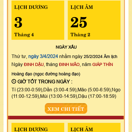
LỊCH DƯƠNG
LỊCH ÂM
3
25
Tháng 4
Tháng 2
NGÀY
XẤU
Thứ tư,
ngày 3/4/2024
nhằm ngày
25/2/2024 Âm lịch
Ngày
, tháng
, năm
ĐINH DẬU
ĐINH MÃO
GIÁP THÌN
Hoàng đạo (ngọc đường hoàng đạo)
GIỜ TỐT TRONG NGÀY :
Tí (23:00-0:59),Dần (3:00-4:59),Mão (5:00-6:59),Ngọ
(11:00-12:59),Mùi (13:00-14:59),Dậu (17:00-18:59)
XEM CHI TIẾT
LỊCH DƯƠNG
LỊCH ÂM