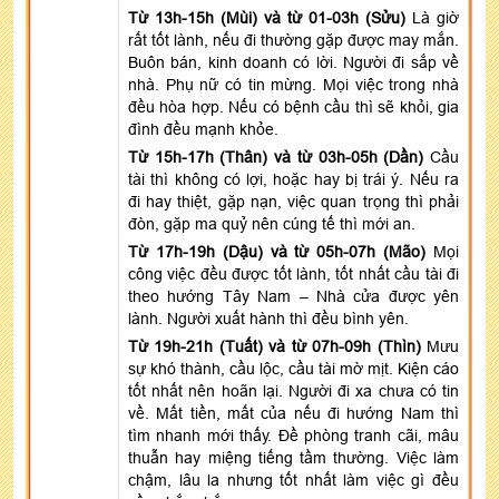
Từ 13h-15h (Mùi) và từ 01-03h (Sửu)
Là giờ
rất tốt lành, nếu đi thường gặp được may mắn.
Buôn bán, kinh doanh có lời. Người đi sắp về
nhà. Phụ nữ có tin mừng. Mọi việc trong nhà
đều hòa hợp. Nếu có bệnh cầu thì sẽ khỏi, gia
đình đều mạnh khỏe.
Từ 15h-17h (Thân) và từ 03h-05h (Dần)
Cầu
tài thì không có lợi, hoặc hay bị trái ý. Nếu ra
đi hay thiệt, gặp nạn, việc quan trọng thì phải
đòn, gặp ma quỷ nên cúng tế thì mới an.
Từ 17h-19h (Dậu) và từ 05h-07h (Mão)
Mọi
công việc đều được tốt lành, tốt nhất cầu tài đi
theo hướng Tây Nam – Nhà cửa được yên
lành. Người xuất hành thì đều bình yên.
Từ 19h-21h (Tuất) và từ 07h-09h (Thìn)
Mưu
sự khó thành, cầu lộc, cầu tài mờ mịt. Kiện cáo
tốt nhất nên hoãn lại. Người đi xa chưa có tin
về. Mất tiền, mất của nếu đi hướng Nam thì
tìm nhanh mới thấy. Đề phòng tranh cãi, mâu
thuẫn hay miệng tiếng tầm thường. Việc làm
chậm, lâu la nhưng tốt nhất làm việc gì đều