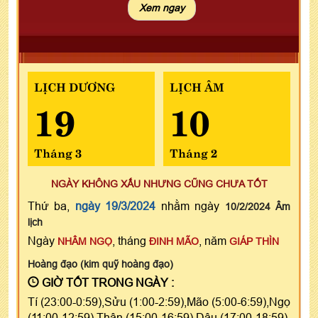
LỊCH DƯƠNG
LỊCH ÂM
19
10
Tháng 3
Tháng 2
NGÀY KHÔNG XẤU NHƯNG CŨNG CHƯA TỐT
Thứ ba,
ngày 19/3/2024
nhằm ngày
10/2/2024 Âm
lịch
Ngày
, tháng
, năm
NHÂM NGỌ
ĐINH MÃO
GIÁP THÌN
Hoàng đạo (kim quỹ hoàng đạo)
GIỜ TỐT TRONG NGÀY :
Tí (23:00-0:59),Sửu (1:00-2:59),Mão (5:00-6:59),Ngọ
(11:00-12:59),Thân (15:00-16:59),Dậu (17:00-18:59)