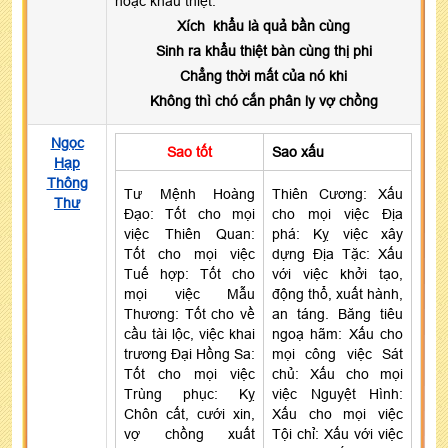
hoặc khẩu thiệt.
Xích khẩu là quả bần cùng
Sinh ra khẩu thiệt bàn cùng thị phi
Chẳng thời mất của nó khi
Không thì chó cắn phân ly vợ chồng
Ngọc
Sao tốt
Sao xấu
Hạp
Thông
Tư Mệnh Hoàng
Thiên Cương: Xấu
Thư
Đạo: Tốt cho mọi
cho mọi việc Địa
việc Thiên Quan:
phá: Kỵ việc xây
Tốt cho mọi việc
dựng Địa Tặc: Xấu
Tuế hợp: Tốt cho
với việc khởi tạo,
mọi việc Mẫu
động thổ, xuất hành,
Thương: Tốt cho về
an táng. Băng tiêu
cầu tài lộc, việc khai
ngoạ hãm: Xấu cho
trương Đại Hồng Sa:
mọi công việc Sát
Tốt cho mọi việc
chủ: Xấu cho mọi
Trùng phục: Kỵ
việc Nguyệt Hình:
Chôn cất, cưới xin,
Xấu cho mọi việc
vợ chồng xuất
Tội chỉ: Xấu với việc