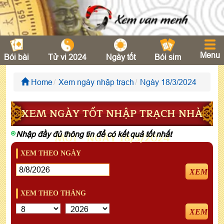
Menu
Bói bài
Tử vi 2024
Ngày tốt
Bói sim
Home
Xem ngày nhập trạch
Ngày 18/3/2024
XEM NGÀY TỐT NHẬP TRẠCH NHÀ
Nhập đầy đủ thông tin để có kết quả tốt nhất
MỚI - NGÀY 18/3/2024
XEM THEO NGÀY
XEM
XEM THEO THÁNG
XEM