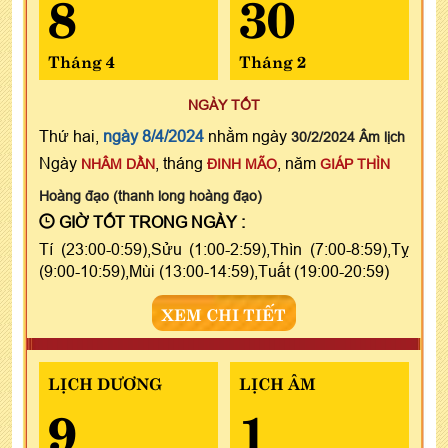
8
30
Tháng 4
Tháng 2
NGÀY TỐT
Thứ hai,
ngày 8/4/2024
nhằm ngày
30/2/2024 Âm lịch
Ngày
, tháng
, năm
NHÂM DẦN
ĐINH MÃO
GIÁP THÌN
Hoàng đạo (thanh long hoàng đạo)
GIỜ TỐT TRONG NGÀY :
Tí (23:00-0:59),Sửu (1:00-2:59),Thìn (7:00-8:59),Tỵ
(9:00-10:59),Mùi (13:00-14:59),Tuất (19:00-20:59)
XEM CHI TIẾT
LỊCH DƯƠNG
LỊCH ÂM
9
1