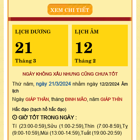
XEM CHI TIẾT
LỊCH DƯƠNG
LỊCH ÂM
21
12
Tháng 3
Tháng 2
NGÀY KHÔNG XẤU NHƯNG CŨNG CHƯA TỐT
Thứ năm,
ngày 21/3/2024
nhằm ngày
12/2/2024 Âm
lịch
Ngày
, tháng
, năm
GIÁP THÂN
ĐINH MÃO
GIÁP THÌN
Hắc đạo (bạch hổ hắc đạo)
GIỜ TỐT TRONG NGÀY :
Tí (23:00-0:59),Sửu (1:00-2:59),Thìn (7:00-8:59),Tỵ
(9:00-10:59),Mùi (13:00-14:59),Tuất (19:00-20:59)