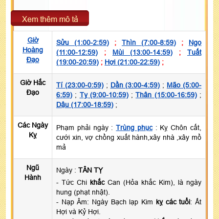
Xem thêm mô tả
Giờ
Sửu (1:00-2:59)
;
Thìn (7:00-8:59)
;
Ngọ
Hoàng
(11:00-12:59)
;
Mùi (13:00-14:59)
;
Tuất
Đạo
(19:00-20:59)
;
Hợi (21:00-22:59)
;
Giờ Hắc
Tí (23:00-0:59)
;
Dần (3:00-4:59)
;
Mão (5:00-
Đạo
6:59)
;
Tỵ (9:00-10:59)
;
Thân (15:00-16:59)
;
Dậu (17:00-18:59)
;
Các Ngày
Phạm phải ngày :
Trùng phục
: Kỵ Chôn cất,
Kỵ
cưới xin, vợ chồng xuất hành,xây nhà ,xây mồ
mả
Ngũ
Ngày :
TÂN TỴ
Hành
- Tức Chi
khắc
Can (Hỏa khắc Kim), là ngày
hung (phạt nhật).
- Nạp Âm: Ngày Bạch lạp Kim
kỵ các tuổi
: Ất
Hợi và Kỷ Hợi.