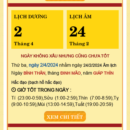
LỊCH DƯƠNG
LỊCH ÂM
2
24
Tháng 4
Tháng 2
NGÀY KHÔNG XẤU NHƯNG CŨNG CHƯA TỐT
Thứ ba,
ngày 2/4/2024
nhằm ngày
24/2/2024 Âm lịch
Ngày
, tháng
, năm
BÍNH THÂN
ĐINH MÃO
GIÁP THÌN
Hắc đạo (bạch hổ hắc đạo)
GIỜ TỐT TRONG NGÀY :
Tí (23:00-0:59),Sửu (1:00-2:59),Thìn (7:00-8:59),Tỵ
(9:00-10:59),Mùi (13:00-14:59),Tuất (19:00-20:59)
XEM CHI TIẾT