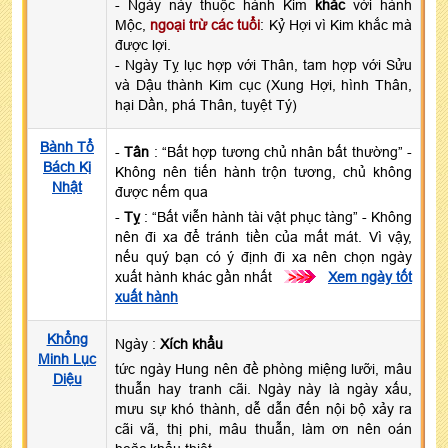
- Ngày này thuộc hành Kim
khắc
với hành
Mộc,
ngoại trừ các tuổi
: Kỷ Hợi vì Kim khắc mà
được lợi.
- Ngày Tỵ lục hợp với Thân, tam hợp với Sửu
và Dậu thành Kim cục (Xung Hợi, hình Thân,
hại Dần, phá Thân, tuyệt Tý)
Bành Tổ
-
Tân
: “Bất hợp tương chủ nhân bất thường” -
Bách Kị
Không nên tiến hành trộn tương, chủ không
Nhật
được nếm qua
-
Tỵ
: “Bất viễn hành tài vật phục tàng” - Không
nên đi xa để tránh tiền của mất mát. Vì vậy,
nếu quý bạn có ý định đi xa nên chọn ngày
xuất hành khác gần nhất
>>>
Xem ngày tốt
xuất hành
Khổng
Ngày :
Xích khẩu
Minh Lục
tức ngày Hung nên đề phòng miệng lưỡi, mâu
Diệu
thuẫn hay tranh cãi. Ngày này là ngày xấu,
mưu sự khó thành, dễ dẫn đến nội bộ xảy ra
cãi vã, thị phi, mâu thuẫn, làm ơn nên oán