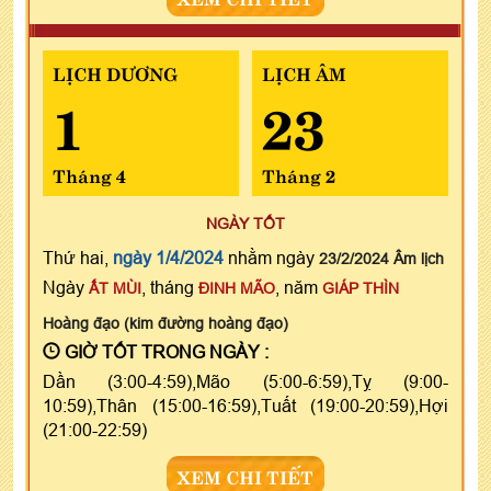
LỊCH DƯƠNG
LỊCH ÂM
1
23
Tháng 4
Tháng 2
NGÀY TỐT
Thứ hai,
ngày 1/4/2024
nhằm ngày
23/2/2024 Âm lịch
Ngày
, tháng
, năm
ẤT MÙI
ĐINH MÃO
GIÁP THÌN
Hoàng đạo (kim đường hoàng đạo)
GIỜ TỐT TRONG NGÀY :
Dần (3:00-4:59),Mão (5:00-6:59),Tỵ (9:00-
10:59),Thân (15:00-16:59),Tuất (19:00-20:59),Hợi
(21:00-22:59)
XEM CHI TIẾT