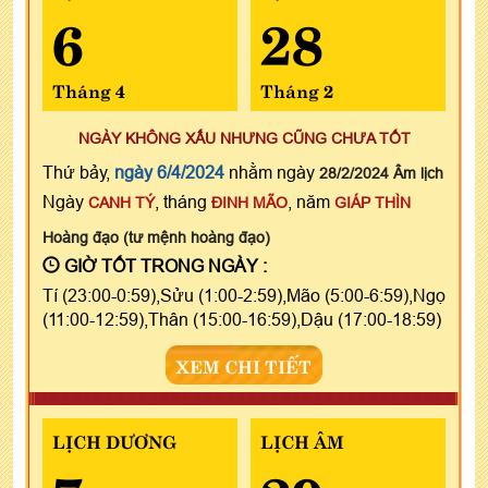
6
28
Tháng 4
Tháng 2
NGÀY KHÔNG XẤU NHƯNG CŨNG CHƯA TỐT
Thứ bảy,
ngày 6/4/2024
nhằm ngày
28/2/2024 Âm lịch
Ngày
, tháng
, năm
CANH TÝ
ĐINH MÃO
GIÁP THÌN
Hoàng đạo (tư mệnh hoàng đạo)
GIỜ TỐT TRONG NGÀY :
Tí (23:00-0:59),Sửu (1:00-2:59),Mão (5:00-6:59),Ngọ
(11:00-12:59),Thân (15:00-16:59),Dậu (17:00-18:59)
XEM CHI TIẾT
LỊCH DƯƠNG
LỊCH ÂM