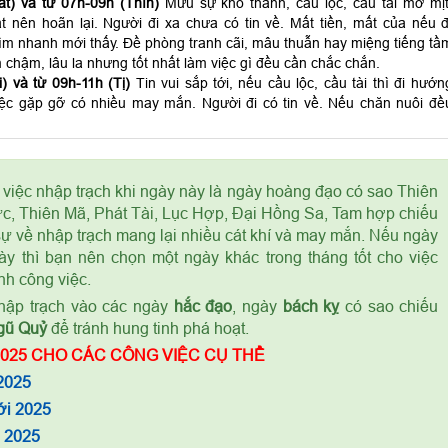
t) và từ 07h-09h (Thìn)
Mưu sự khó thành, cầu lộc, cầu tài mờ mịt
t nên hoãn lại. Người đi xa chưa có tin về. Mất tiền, mất của nếu đ
ìm nhanh mới thấy. Đề phòng tranh cãi, mâu thuẫn hay miệng tiếng tầ
 chậm, lâu la nhưng tốt nhất làm việc gì đều cần chắc chắn.
) và từ 09h-11h (Tị)
Tin vui sắp tới, nếu cầu lộc, cầu tài thì đi hướn
ệc gặp gỡ có nhiều may mắn. Người đi có tin về. Nếu chăn nuôi đề
 việc nhập trạch khi ngày này là ngày hoàng đạo có sao Thiên
c, Thiên Mã, Phát Tài, Lục Hợp, Đại Hồng Sa, Tam hợp chiếu
 sự về nhập trạch mang lại nhiều cát khí và may mắn. Nếu ngày
ày thì bạn nên chọn một ngày khác trong tháng tốt cho việc
nh công việc.
ập trạch vào các ngày
hắc đạo
, ngày
bách kỵ
có sao chiếu
gũ Quỷ
để tránh hung tinh phá hoạt.
025 CHO CÁC CÔNG VIỆC CỤ THỂ
2025
ới 2025
m 2025