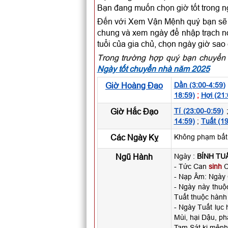
Bạn đang muốn chọn giờ tốt trong n
Đến với Xem Vận Mệnh quý bạn sẽ c
chung và xem ngày để nhập trạch nói
tuổi của gia chủ, chọn ngày giờ sao
Trong trường hợp quý bạn chuyển 
Ngày tốt chuyển nhà năm 2025
Giờ Hoàng Đạo
Dần (3:00-4:59)
18:59)
;
Hợi (21:
Giờ Hắc Đạo
Tí (23:00-0:59)
14:59)
;
Tuất (19
Các Ngày Kỵ
Không phạm bất k
Ngũ Hành
Ngày :
BÍNH TU
- Tức Can
sinh
C
- Nạp Âm: Ngày
- Ngày này thu
Tuất thuộc hành
- Ngày Tuất lục
Mùi, hại Dậu, ph
Tam Sát kị mệnh 