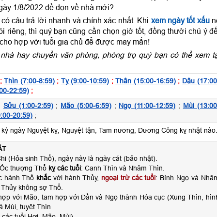
gày 1/8/2022 đề dọn về nhà mới?
ó câu trả lời nhanh và chính xác nhất. Khi
xem ngày tốt xấu
n
 riêng, thì quý bạn cũng cần chọn giờ tốt, đồng thười chú ý đ
 cho hợp với tuổi gia chủ để được may mắn!
nhà hay chuyển văn phòng, phòng trọ quý bạn có thể xem tạ
;
Thìn (7:00-8:59)
;
Tỵ (9:00-10:59)
;
Thân (15:00-16:59)
;
Dậu (17:00
00-22:59)
;
;
Sửu (1:00-2:59)
;
Mão (5:00-6:59)
;
Ngọ (11:00-12:59)
;
Mùi (13:00
:00-20:59)
;
ỳ ngày Nguyệt kỵ, Nguyệt tận, Tam nương, Dương Công kỵ nhật nào
ẤT
hi (Hỏa sinh Thổ), ngày này là ngày cát (bảo nhật).
 Ốc thượng Thổ
kỵ các tuổi
: Canh Thìn và Nhâm Thìn.
ộc hành Thổ
khắc
với hành Thủy,
ngoại trừ các tuổi
: Bính Ngọ và Nhâ
 Thủy không sợ Thổ.
 hợp với Mão, tam hợp với Dần và Ngọ thành Hỏa cục (Xung Thìn, hìn
á Mùi, tuyệt Thìn.
các tuổi Hợi, Mão, Mùi)