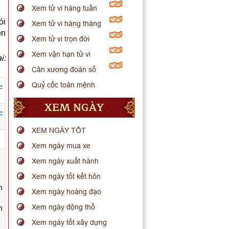
Xem tử vi hàng tuần
ói
Xem tử vi hàng tháng
ến
Xem tử vi trọn đời
Xem vận hạn tử vi
i:
Cân xương đoán số
Quỷ cốc toán mệnh
-
XEM NGÀY
-
XEM NGÀY TỐT
.
Xem ngày mua xe
Xem ngày xuất hành
Xem ngày tốt kết hôn
m
Xem ngày hoàng đạo
Xem ngày động thổ
h
Xem ngày tốt xây dựng