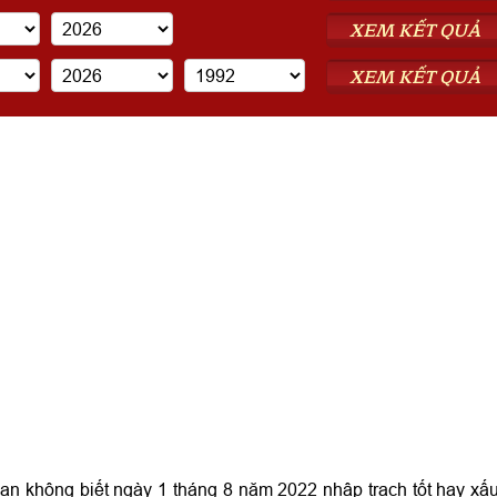
XEM KẾT QUẢ
XEM KẾT QUẢ
 không biết ngày 1 tháng 8 năm 2022 nhập trạch tốt hay xấ