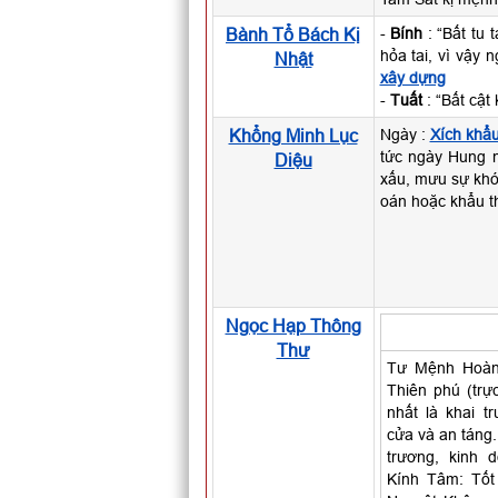
Bành Tổ Bách Kị
-
Bính
: “Bất tu 
hỏa tai, vì vậy
Nhật
xây dựng
-
Tuất
: “Bất cật
Khổng Minh Lục
Ngày :
Xích khẩ
tức ngày Hung n
Diệu
xấu, mưu sự khó 
oán hoặc khẩu th
Ngọc Hạp Thông
Thư
Tư Mệnh Hoàng
Thiên phú (trự
nhất là khai t
cửa và an táng.
trương, kinh d
Kính Tâm: Tốt 