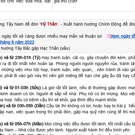
tốt cho việc sửa nhà, đặt
giá thú (cướ
ng Tây Nam để đón '
Hỷ Thần
'. - Xuất hành hướng Chính Đông để đó
 ngày tốt sẽ càng được nhiều may mắn và thuận lợi
Xem ngày tố
 tháng 8 năm 2022
 hướng Tây Bắc gặp Hạc Thần (xấu)
) và từ 23h-01h (Tý)
Hay tranh luận, cãi cọ, gây chuyện đói kém, phả
ra đi tốt nhất nên hoãn lại. Phòng người người nguyền rủa, tránh lâ
 những việc như hội họp, tranh luận, việc quan,…nên tránh đi vào gi
c phải đi vào giờ này thì nên giữ miệng để hạn ché gây ẩu đả hay cã
) và từ 01-03h (Sửu)
Là giờ rất tốt lành, nếu đi thường gặp được ma
kinh doanh có lời. Người đi sắp về nhà. Phụ nữ có tin mừng. Mọi việ
a hợp. Nếu có bệnh cầu thì sẽ khỏi, gia đình đều mạnh khỏe.
n) và từ 03h-05h (Dần)
Cầu tài thì không có lợi, hoặc hay bị trái ý. Nế
 gặp nạn, việc quan trọng thì phải đòn, gặp ma quỷ nên cúng tế thì mớ
) và từ 05h-07h (Mão)
Mọi công việc đều được tốt lành, tốt nhất cầu tà
ây Nam – Nhà cửa được yên lành. Người xuất hành thì đều bình yên.