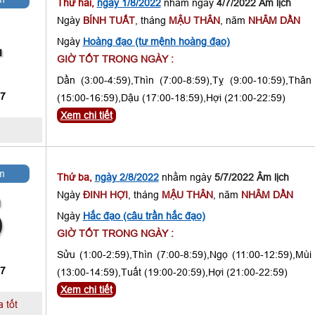
Thứ hai,
ngày 1/8/2022
nhằm ngày
4/7/2022 Âm lịch
Ngày
BÍNH TUẤT
, tháng
MẬU THÂN
, năm
NHÂM DẦN
4
Ngày
Hoàng đạo (tư mệnh hoàng đạo)
GIỜ TỐT TRONG NGÀY :
Dần (3:00-4:59),Thìn (7:00-8:59),Tỵ (9:00-10:59),Thân
 7
(15:00-16:59),Dậu (17:00-18:59),Hợi (21:00-22:59)
Xem chi tiết
m
Thứ ba,
ngày 2/8/2022
nhằm ngày
5/7/2022 Âm lịch
Ngày
ĐINH HỢI
, tháng
MẬU THÂN
, năm
NHÂM DẦN
5
Ngày
Hắc đạo (câu trần hắc đạo)
GIỜ TỐT TRONG NGÀY :
Sửu (1:00-2:59),Thìn (7:00-8:59),Ngọ (11:00-12:59),Mùi
 7
(13:00-14:59),Tuất (19:00-20:59),Hợi (21:00-22:59)
Xem chi tiết
 tốt