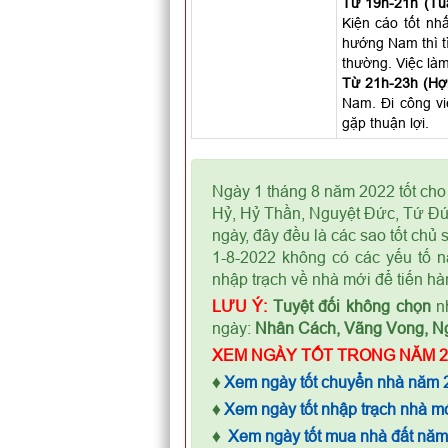
Từ 19h-21h (Tuấ
Kiện cáo tốt nhấ
hướng Nam thì t
thường. Việc làm
Từ 21h-23h (Hợi
Nam. Đi công vi
gặp thuận lợi.
Ngày 1 tháng 8 năm 2022 tốt cho
Hỷ, Hỷ Thần, Nguyệt Đức, Tứ Đứ
ngày, đây đều là các sao tốt chủ
1-8-2022 không có các yếu tố n
nhập trạch về nhà mới để tiến hà
LƯU Ý:
Tuyệt đối không chọn
nh
ngày:
Nhân Cách, Vãng Vong, N
XEM NGÀY TỐT TRONG NĂM 2
♦
Xem ngày tốt chuyển nhà năm 
♦
Xem ngày tốt nhập trạch nhà m
♦
Xem ngày tốt mua nhà đất nă