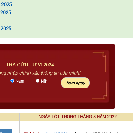
à 2025
 2025
 2025
TRA CỨU TỬ VI 2024
òng nhập chính xác thông tin của mình!
Nam
Nữ
NGÀY TỐT TRONG THÁNG 8 NĂM 2022
m