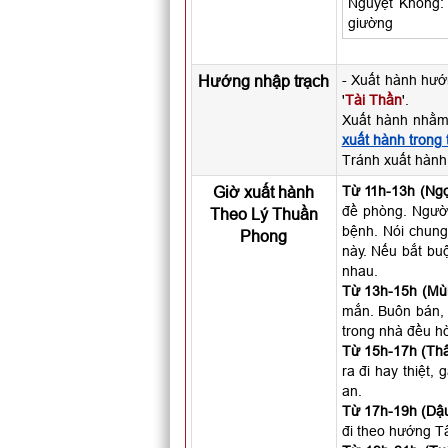
Nguyệt Không: 
giường
Hướng nhập trạch
- Xuất hành hướ
'
Tài Thần
'.
Xuất hành nhằm
xuất hành trong
Tránh xuất hành
Giờ xuất hành
Từ 11h-13h (Ngọ
đề phòng. Người 
Theo Lý Thuần
bệnh. Nói chung
Phong
này. Nếu bắt buộ
nhau.
Từ 13h-15h (Mùi
mắn. Buôn bán, 
trong nhà đều hò
Từ 15h-17h (Thâ
ra đi hay thiệt,
an.
Từ 17h-19h (Dậu
đi theo hướng T