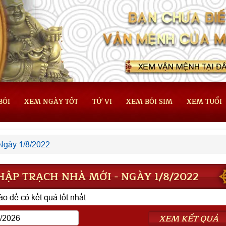
BÓI
XEM NGÀY TỐT
TỬ VI
XEM BÓI SIM
XEM TUỔI
Ngày 1/8/2022
ẬP TRẠCH NHÀ MỚI - NGÀY 1/8/2022
o để có kết quả tốt nhất
XEM KẾT QUẢ