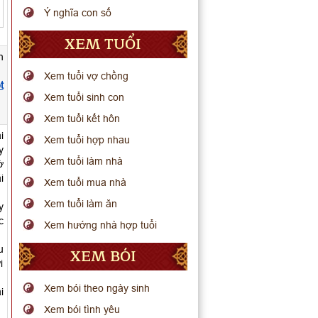
Ý nghĩa con số
XEM TUỔI
n
Xem tuổi vợ chồng
t
Xem tuổi sinh con
Xem tuổi kết hôn
i
Xem tuổi hợp nhau
y
Xem tuổi làm nhà
ờ
i
Xem tuổi mua nhà
Xem tuổi làm ăn
y
c
Xem hướng nhà hợp tuổi
u
XEM BÓI
i
Xem bói theo ngày sinh
i
Xem bói tình yêu