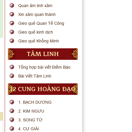
Quan âm linh xâm
Xin xăm quan thánh
Gieo quẻ Quan Tế Công
Gieo quẻ kinh dịch
Gieo quẻ Khổng Minh
TÂM LINH
Tổng hợp bài viết Điềm Báo
Bài Viết Tâm Linh
12 CUNG HOÀNG ĐẠO
1. BẠCH DƯƠNG
2. KIM NGƯU
3. SONG TỬ
4. CỰ GIẢI