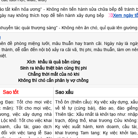
táo tất kiến hỏa ương” - Không nên tiến hành sửa chữa bếp để tránh b
 ngày nay không thích hợp để tiến hành xây dựng bếp
Xem ngày tố
 khuyển tác quái thượng sàng” - Không nên ăn chó, quỉ quái lên giường
u
ên đề phòng miệng lưỡi, mâu thuẫn hay tranh cãi. Ngày này là ngà
thành, dễ dẫn đến nội bộ xảy ra cãi vã, thị phi, mâu thuẫn, làm ơn nê
iệt.
Xích khẩu là quả bần cùng
Sinh ra khẩu thiệt bàn cùng thị phi
Chẳng thời mất của nó khi
Không thì chó cắn phân ly vợ chồng
Sao tốt
Sao xấu
 Đạo: Tốt cho mọi việc
Thổ ôn (thiên cẩu): Kỵ việc xây dựng, xấu
c mãn): Tốt cho mọi việc,
về tế tự (cúng bái), đào ao, đào giếng
rương, việc xây dựng nhà
Thiên tặc: Xấu nhất là khởi tạo như: nhập
 Lộc khố: Tốt cho việc khai
trạch, động thổ, khai trương Cửu không:
oanh, cầu tài, giao dịch
Kỵ việc xuất hành, kinh doanh, cầu tài,
đối với việc tang lễ Sao
khai trương Tam tang: Kỵ việc khởi tạo,