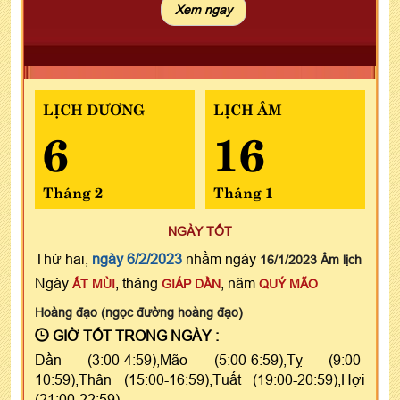
LỊCH DƯƠNG
LỊCH ÂM
6
16
Tháng 2
Tháng 1
NGÀY TỐT
Thứ hai,
ngày 6/2/2023
nhằm ngày
16/1/2023 Âm lịch
Ngày
, tháng
, năm
ẤT MÙI
GIÁP DẦN
QUÝ MÃO
Hoàng đạo (ngọc đường hoàng đạo)
GIỜ TỐT TRONG NGÀY :
Dần (3:00-4:59),Mão (5:00-6:59),Tỵ (9:00-
10:59),Thân (15:00-16:59),Tuất (19:00-20:59),Hợi
(21:00-22:59)