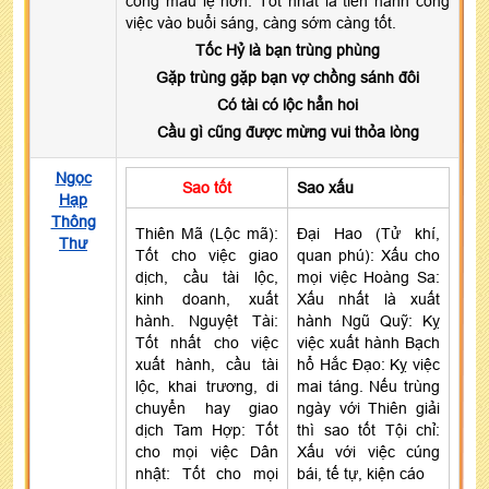
công mau lẹ hơn. Tốt nhất là tiến hành công
việc vào buổi sáng, càng sớm càng tốt.
Tốc Hỷ là bạn trùng phùng
Gặp trùng gặp bạn vợ chồng sánh đôi
Có tài có lộc hẳn hoi
Cầu gì cũng được mừng vui thỏa lòng
Ngọc
Sao tốt
Sao xấu
Hạp
Thông
Thiên Mã (Lộc mã):
Đại Hao (Tử khí,
Thư
Tốt cho việc giao
quan phú): Xấu cho
dịch, cầu tài lộc,
mọi việc Hoàng Sa:
kinh doanh, xuất
Xấu nhất là xuất
hành. Nguyệt Tài:
hành Ngũ Quỹ: Kỵ
Tốt nhất cho việc
việc xuất hành Bạch
xuất hành, cầu tài
hổ Hắc Đạo: Kỵ việc
lộc, khai trương, di
mai táng. Nếu trùng
chuyển hay giao
ngày với Thiên giải
dịch Tam Hợp: Tốt
thì sao tốt Tội chỉ:
cho mọi việc Dân
Xấu với việc cúng
nhật: Tốt cho mọi
bái, tế tự, kiện cáo