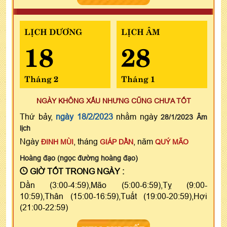
LỊCH DƯƠNG
LỊCH ÂM
18
28
Tháng 2
Tháng 1
NGÀY KHÔNG XẤU NHƯNG CŨNG CHƯA TỐT
Thứ bảy,
ngày 18/2/2023
nhằm ngày
28/1/2023 Âm
lịch
Ngày
, tháng
, năm
ĐINH MÙI
GIÁP DẦN
QUÝ MÃO
Hoàng đạo (ngọc đường hoàng đạo)
GIỜ TỐT TRONG NGÀY :
Dần (3:00-4:59),Mão (5:00-6:59),Tỵ (9:00-
10:59),Thân (15:00-16:59),Tuất (19:00-20:59),Hợi
(21:00-22:59)