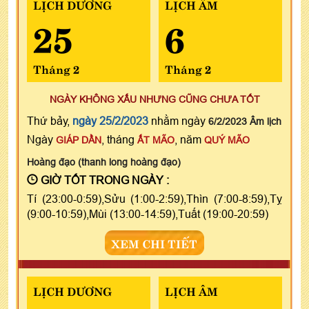
LỊCH DƯƠNG
LỊCH ÂM
25
6
Tháng 2
Tháng 2
NGÀY KHÔNG XẤU NHƯNG CŨNG CHƯA TỐT
Thứ bảy,
ngày 25/2/2023
nhằm ngày
6/2/2023 Âm lịch
Ngày
, tháng
, năm
GIÁP DẦN
ẤT MÃO
QUÝ MÃO
Hoàng đạo (thanh long hoàng đạo)
GIỜ TỐT TRONG NGÀY :
Tí (23:00-0:59),Sửu (1:00-2:59),Thìn (7:00-8:59),Tỵ
(9:00-10:59),Mùi (13:00-14:59),Tuất (19:00-20:59)
XEM CHI TIẾT
LỊCH DƯƠNG
LỊCH ÂM