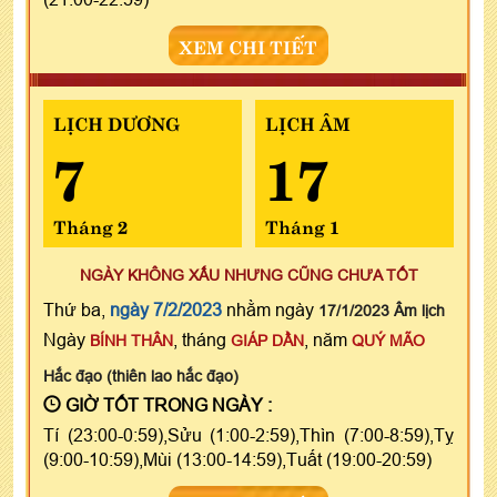
XEM CHI TIẾT
LỊCH DƯƠNG
LỊCH ÂM
7
17
Tháng 2
Tháng 1
NGÀY KHÔNG XẤU NHƯNG CŨNG CHƯA TỐT
Thứ ba,
ngày 7/2/2023
nhằm ngày
17/1/2023 Âm lịch
Ngày
, tháng
, năm
BÍNH THÂN
GIÁP DẦN
QUÝ MÃO
Hắc đạo (thiên lao hắc đạo)
GIỜ TỐT TRONG NGÀY :
Tí (23:00-0:59),Sửu (1:00-2:59),Thìn (7:00-8:59),Tỵ
(9:00-10:59),Mùi (13:00-14:59),Tuất (19:00-20:59)