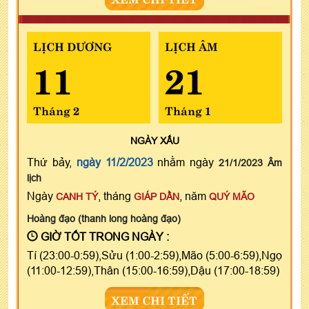
LỊCH DƯƠNG
LỊCH ÂM
11
21
Tháng 2
Tháng 1
NGÀY
XẤU
Thứ bảy,
ngày 11/2/2023
nhằm ngày
21/1/2023 Âm
lịch
Ngày
, tháng
, năm
CANH TÝ
GIÁP DẦN
QUÝ MÃO
Hoàng đạo (thanh long hoàng đạo)
GIỜ TỐT TRONG NGÀY :
Tí (23:00-0:59),Sửu (1:00-2:59),Mão (5:00-6:59),Ngọ
(11:00-12:59),Thân (15:00-16:59),Dậu (17:00-18:59)
XEM CHI TIẾT