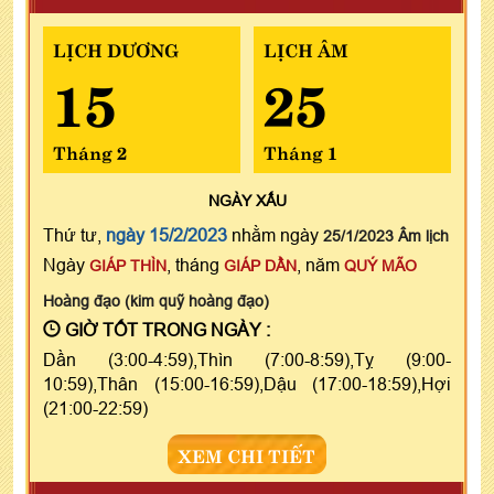
LỊCH DƯƠNG
LỊCH ÂM
15
25
Tháng 2
Tháng 1
NGÀY
XẤU
Thứ tư,
ngày 15/2/2023
nhằm ngày
25/1/2023 Âm lịch
Ngày
, tháng
, năm
GIÁP THÌN
GIÁP DẦN
QUÝ MÃO
Hoàng đạo (kim quỹ hoàng đạo)
GIỜ TỐT TRONG NGÀY :
Dần (3:00-4:59),Thìn (7:00-8:59),Tỵ (9:00-
10:59),Thân (15:00-16:59),Dậu (17:00-18:59),Hợi
(21:00-22:59)
XEM CHI TIẾT