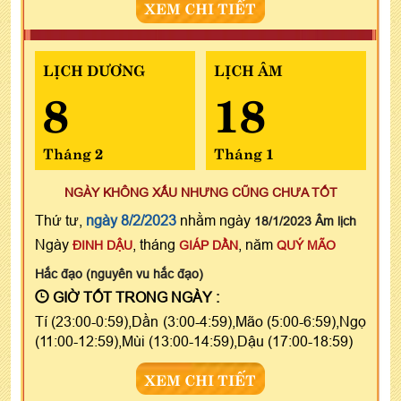
XEM CHI TIẾT
LỊCH DƯƠNG
LỊCH ÂM
8
18
Tháng 2
Tháng 1
NGÀY KHÔNG XẤU NHƯNG CŨNG CHƯA TỐT
Thứ tư,
ngày 8/2/2023
nhằm ngày
18/1/2023 Âm lịch
Ngày
, tháng
, năm
ĐINH DẬU
GIÁP DẦN
QUÝ MÃO
Hắc đạo (nguyên vu hắc đạo)
GIỜ TỐT TRONG NGÀY :
Tí (23:00-0:59),Dần (3:00-4:59),Mão (5:00-6:59),Ngọ
(11:00-12:59),Mùi (13:00-14:59),Dậu (17:00-18:59)
XEM CHI TIẾT