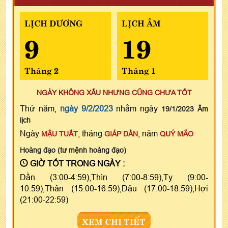
LỊCH DƯƠNG
LỊCH ÂM
9
19
Tháng 2
Tháng 1
NGÀY KHÔNG XẤU NHƯNG CŨNG CHƯA TỐT
Thứ năm,
ngày 9/2/2023
nhằm ngày
19/1/2023 Âm
lịch
Ngày
, tháng
, năm
MẬU TUẤT
GIÁP DẦN
QUÝ MÃO
Hoàng đạo (tư mệnh hoàng đạo)
GIỜ TỐT TRONG NGÀY :
Dần (3:00-4:59),Thìn (7:00-8:59),Tỵ (9:00-
10:59),Thân (15:00-16:59),Dậu (17:00-18:59),Hợi
(21:00-22:59)
XEM CHI TIẾT