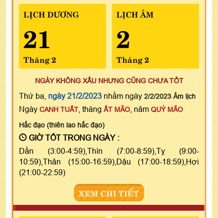
LỊCH DƯƠNG
LỊCH ÂM
21
2
Tháng 2
Tháng 2
NGÀY KHÔNG XẤU NHƯNG CŨNG CHƯA TỐT
Thứ ba,
ngày 21/2/2023
nhằm ngày
2/2/2023 Âm lịch
Ngày
, tháng
, năm
CANH TUẤT
ẤT MÃO
QUÝ MÃO
Hắc đạo (thiên lao hắc đạo)
GIỜ TỐT TRONG NGÀY :
Dần (3:00-4:59),Thìn (7:00-8:59),Tỵ (9:00-
10:59),Thân (15:00-16:59),Dậu (17:00-18:59),Hợi
(21:00-22:59)
XEM CHI TIẾT