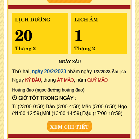
LỊCH DƯƠNG
LỊCH ÂM
20
1
Tháng 2
Tháng 2
NGÀY
XẤU
Thứ hai,
ngày 20/2/2023
nhằm ngày
1/2/2023 Âm lịch
Ngày
, tháng
, năm
KỶ DẬU
ẤT MÃO
QUÝ MÃO
Hoàng đạo (ngọc đường hoàng đạo)
GIỜ TỐT TRONG NGÀY :
Tí (23:00-0:59),Dần (3:00-4:59),Mão (5:00-6:59),Ngọ
(11:00-12:59),Mùi (13:00-14:59),Dậu (17:00-18:59)
XEM CHI TIẾT