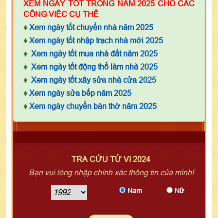
XEM NGÀY TỐT TRONG NĂM 2025 CHO CÁC
CÔNG VIỆC CỤ THỂ
♦
Xem ngày tốt chuyển nhà năm 2025
♦
Xem ngày tốt nhập trạch nhà mới 2025
♦
Xem ngày tốt mua nhà đất năm 2025
♦
Xem ngày tốt động thổ làm nhà 2025
♦
Xem ngày tốt xây sửa nhà cửa 2025
♦
Xem ngày sửa bếp năm 2025
♦
Xem ngày chuyển bàn thờ năm 2025
TRA CỨU TỬ VI 2024
Bạn vui lòng nhập chính xác thông tin của mình!
Nam
Nữ