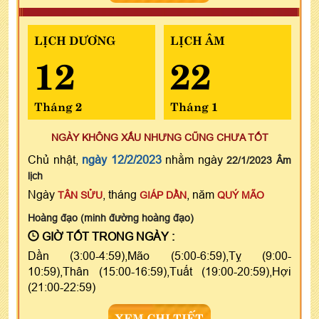
LỊCH DƯƠNG
LỊCH ÂM
12
22
Tháng 2
Tháng 1
NGÀY KHÔNG XẤU NHƯNG CŨNG CHƯA TỐT
Chủ nhật,
ngày 12/2/2023
nhằm ngày
22/1/2023 Âm
lịch
Ngày
, tháng
, năm
TÂN SỬU
GIÁP DẦN
QUÝ MÃO
Hoàng đạo (minh đường hoàng đạo)
GIỜ TỐT TRONG NGÀY :
Dần (3:00-4:59),Mão (5:00-6:59),Tỵ (9:00-
10:59),Thân (15:00-16:59),Tuất (19:00-20:59),Hợi
(21:00-22:59)
XEM CHI TIẾT