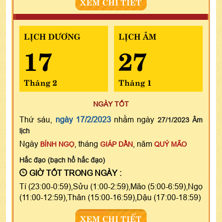
XEM CHI TIẾT
LỊCH DƯƠNG
LỊCH ÂM
17
27
Tháng 2
Tháng 1
NGÀY TỐT
Thứ sáu,
ngày 17/2/2023
nhằm ngày
27/1/2023 Âm
lịch
Ngày
, tháng
, năm
BÍNH NGỌ
GIÁP DẦN
QUÝ MÃO
Hắc đạo (bạch hổ hắc đạo)
GIỜ TỐT TRONG NGÀY :
Tí (23:00-0:59),Sửu (1:00-2:59),Mão (5:00-6:59),Ngọ
(11:00-12:59),Thân (15:00-16:59),Dậu (17:00-18:59)
XEM CHI TIẾT