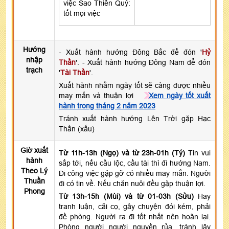
việc Sao Thiên Quý:
tốt mọi việc
Hướng
- Xuất hành hướng Đông Bắc để đón '
Hỷ
nhập
Thần
'. - Xuất hành hướng Đông Nam để đón
trạch
'
Tài Thần
'.
Xuất hành nhằm ngày tốt sẽ càng được nhiều
may mắn và thuận lợi
Xem ngày tốt xuất
hành trong tháng 2 năm 2023
Tránh xuất hành hướng Lên Trời gặp Hạc
Thần (xấu)
Giờ xuất
Từ 11h-13h (Ngọ) và từ 23h-01h (Tý)
Tin vui
hành
sắp tới, nếu cầu lộc, cầu tài thì đi hướng Nam.
Theo Lý
Đi công việc gặp gỡ có nhiều may mắn. Người
Thuần
đi có tin về. Nếu chăn nuôi đều gặp thuận lợi.
Phong
Từ 13h-15h (Mùi) và từ 01-03h (Sửu)
Hay
tranh luận, cãi cọ, gây chuyện đói kém, phải
đề phòng. Người ra đi tốt nhất nên hoãn lại.
Phòng người người nguyền rủa, tránh lây