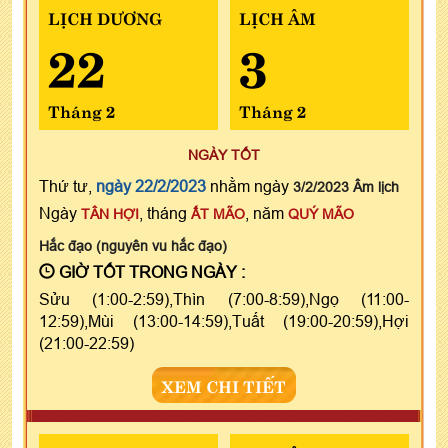
LỊCH DƯƠNG
LỊCH ÂM
22
3
Tháng 2
Tháng 2
NGÀY TỐT
Thứ tư,
ngày 22/2/2023
nhằm ngày
3/2/2023 Âm lịch
Ngày
, tháng
, năm
TÂN HỢI
ẤT MÃO
QUÝ MÃO
Hắc đạo (nguyên vu hắc đạo)
GIỜ TỐT TRONG NGÀY :
Sửu (1:00-2:59),Thìn (7:00-8:59),Ngọ (11:00-
12:59),Mùi (13:00-14:59),Tuất (19:00-20:59),Hợi
(21:00-22:59)
XEM CHI TIẾT