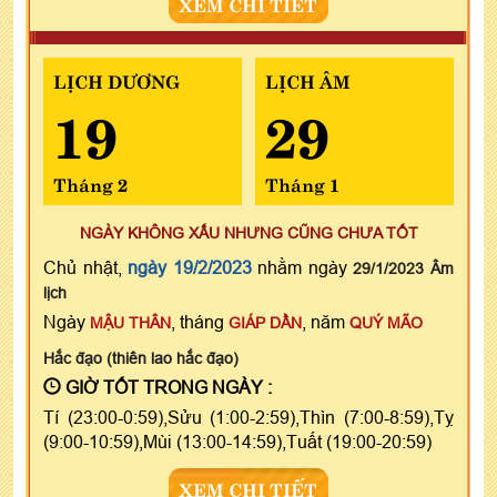
XEM CHI TIẾT
LỊCH DƯƠNG
LỊCH ÂM
19
29
Tháng 2
Tháng 1
NGÀY KHÔNG XẤU NHƯNG CŨNG CHƯA TỐT
Chủ nhật,
ngày 19/2/2023
nhằm ngày
29/1/2023 Âm
lịch
Ngày
, tháng
, năm
MẬU THÂN
GIÁP DẦN
QUÝ MÃO
Hắc đạo (thiên lao hắc đạo)
GIỜ TỐT TRONG NGÀY :
Tí (23:00-0:59),Sửu (1:00-2:59),Thìn (7:00-8:59),Tỵ
(9:00-10:59),Mùi (13:00-14:59),Tuất (19:00-20:59)
XEM CHI TIẾT