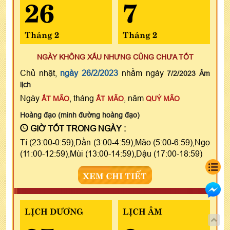
26
7
Tháng 2
Tháng 2
NGÀY KHÔNG XẤU NHƯNG CŨNG CHƯA TỐT
Chủ nhật,
ngày 26/2/2023
nhằm ngày
7/2/2023 Âm
lịch
Ngày
, tháng
, năm
ẤT MÃO
ẤT MÃO
QUÝ MÃO
Hoàng đạo (minh đường hoàng đạo)
GIỜ TỐT TRONG NGÀY :
Tí (23:00-0:59),Dần (3:00-4:59),Mão (5:00-6:59),Ngọ
(11:00-12:59),Mùi (13:00-14:59),Dậu (17:00-18:59)
XEM CHI TIẾT
LỊCH DƯƠNG
LỊCH ÂM