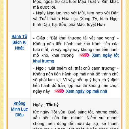
Mộc, ngoại trừ các tuổi: Mậu Tuất vì Kim khắc
mà được lợi.
- Ngày Ngọ lục hợp với Mùi, tam hợp với Dần
và Tuất thành Hỏa cục (Xung Tý, hình Ngọ,
hình Dậu, hại Sửu, phá Mão, tuyệt Hợi)
Bành Tổ
-
Giáp
: “Bất khai thương tài vật hao vong” -
Bách Kị
Không nên tiến hành mở kho tránh tiền của
Nhật
hao mất, vì vậy ngày nay không nên tiến hành
mở kho, khai trương
>>>
Xem ngày tốt
khai trương
-
Ngọ
: “Bất thiêm cái thất chủ canh trương” -
Không nên tiến hành lợp mái nhà để tránh chủ
sẽ phải làm lại. Vì vậy, nếu quý bạn có ý định
tiến hành đổ trần, lợp mái thì không nên chọn
ngày này
>>>
Xem ngày lợp mái nhà
Khổng
Ngày :
Tốc hỷ
Minh Lục
tức ngày Tốt vừa. Buổi sáng tốt, nhưng chiều
Diệu
xấu nên cần làm nhanh. Niềm vui nhanh
chóng, nên dùng để mưu đại sự, sẽ thành