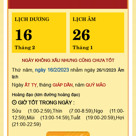
LỊCH DƯƠNG
LỊCH ÂM
16
26
Tháng 2
Tháng 1
NGÀY KHÔNG XẤU NHƯNG CŨNG CHƯA TỐT
Thứ năm,
ngày 16/2/2023
nhằm ngày
26/1/2023 Âm
lịch
Ngày
, tháng
, năm
ẤT TỴ
GIÁP DẦN
QUÝ MÃO
Hoàng đạo (kim đường hoàng đạo)
GIỜ TỐT TRONG NGÀY :
Sửu (1:00-2:59),Thìn (7:00-8:59),Ngọ (11:00-
12:59),Mùi (13:00-14:59),Tuất (19:00-20:59),Hợi
(21:00-22:59)