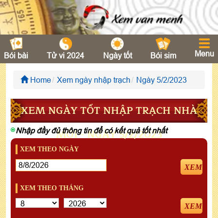
Menu
Bói bài
Tử vi 2024
Ngày tốt
Bói sim
Home
Xem ngày nhập trạch
Ngày 5/2/2023
XEM NGÀY TỐT NHẬP TRẠCH NHÀ
Nhập đầy đủ thông tin để có kết quả tốt nhất
MỚI - NGÀY 5/2/2023
XEM THEO NGÀY
XEM
XEM THEO THÁNG
XEM