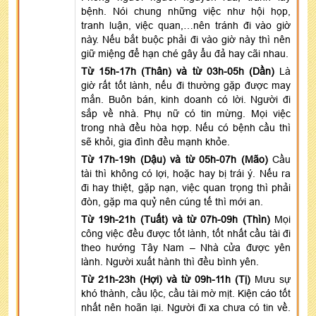
bệnh. Nói chung những việc như hội họp,
tranh luận, việc quan,…nên tránh đi vào giờ
này. Nếu bắt buộc phải đi vào giờ này thì nên
giữ miệng để hạn ché gây ẩu đả hay cãi nhau.
Từ 15h-17h (Thân) và từ 03h-05h (Dần)
Là
giờ rất tốt lành, nếu đi thường gặp được may
mắn. Buôn bán, kinh doanh có lời. Người đi
sắp về nhà. Phụ nữ có tin mừng. Mọi việc
trong nhà đều hòa hợp. Nếu có bệnh cầu thì
sẽ khỏi, gia đình đều mạnh khỏe.
Từ 17h-19h (Dậu) và từ 05h-07h (Mão)
Cầu
tài thì không có lợi, hoặc hay bị trái ý. Nếu ra
đi hay thiệt, gặp nạn, việc quan trọng thì phải
đòn, gặp ma quỷ nên cúng tế thì mới an.
Từ 19h-21h (Tuất) và từ 07h-09h (Thìn)
Mọi
công việc đều được tốt lành, tốt nhất cầu tài đi
theo hướng Tây Nam – Nhà cửa được yên
lành. Người xuất hành thì đều bình yên.
Từ 21h-23h (Hợi) và từ 09h-11h (Tị)
Mưu sự
khó thành, cầu lộc, cầu tài mờ mịt. Kiện cáo tốt
nhất nên hoãn lại. Người đi xa chưa có tin về.