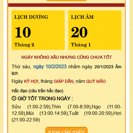
LỊCH DƯƠNG
LỊCH ÂM
10
20
Tháng 2
Tháng 1
NGÀY KHÔNG XẤU NHƯNG CŨNG CHƯA TỐT
Thứ sáu,
ngày 10/2/2023
nhằm ngày
20/1/2023 Âm
lịch
Ngày
, tháng
, năm
KỶ HỢI
GIÁP DẦN
QUÝ MÃO
Hắc đạo (câu trần hắc đạo)
GIỜ TỐT TRONG NGÀY :
Sửu (1:00-2:59),Thìn (7:00-8:59),Ngọ (11:00-
12:59),Mùi (13:00-14:59),Tuất (19:00-20:59),Hợi
(21:00-22:59)
XEM CHI TIẾT