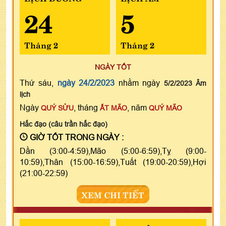
24
5
Tháng 2
Tháng 2
NGÀY TỐT
Thứ sáu,
ngày 24/2/2023
nhằm ngày
5/2/2023 Âm
lịch
Ngày
, tháng
, năm
QUÝ SỬU
ẤT MÃO
QUÝ MÃO
Hắc đạo (câu trần hắc đạo)
GIỜ TỐT TRONG NGÀY :
Dần (3:00-4:59),Mão (5:00-6:59),Tỵ (9:00-
10:59),Thân (15:00-16:59),Tuất (19:00-20:59),Hợi
(21:00-22:59)
XEM CHI TIẾT