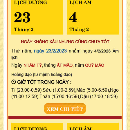
LỊCH DƯƠNG
LỊCH ÂM
23
4
Tháng 2
Tháng 2
NGÀY KHÔNG XẤU NHƯNG CŨNG CHƯA TỐT
Thứ năm,
ngày 23/2/2023
nhằm ngày
4/2/2023 Âm
lịch
Ngày
, tháng
, năm
NHÂM TÝ
ẤT MÃO
QUÝ MÃO
Hoàng đạo (tư mệnh hoàng đạo)
GIỜ TỐT TRONG NGÀY :
Tí (23:00-0:59),Sửu (1:00-2:59),Mão (5:00-6:59),Ngọ
(11:00-12:59),Thân (15:00-16:59),Dậu (17:00-18:59)
XEM CHI TIẾT
LỊCH DƯƠNG
LỊCH ÂM