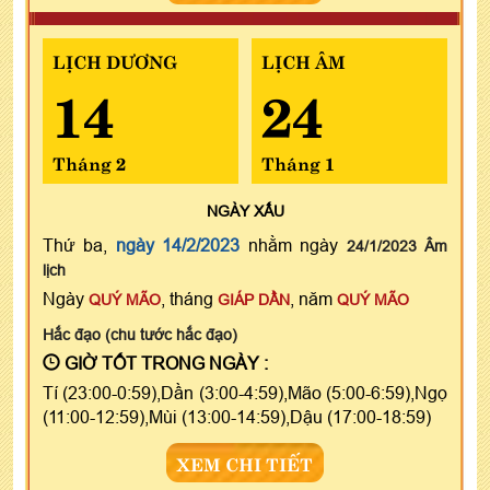
LỊCH DƯƠNG
LỊCH ÂM
14
24
Tháng 2
Tháng 1
NGÀY
XẤU
Thứ ba,
ngày 14/2/2023
nhằm ngày
24/1/2023 Âm
lịch
Ngày
, tháng
, năm
QUÝ MÃO
GIÁP DẦN
QUÝ MÃO
Hắc đạo (chu tước hắc đạo)
GIỜ TỐT TRONG NGÀY :
Tí (23:00-0:59),Dần (3:00-4:59),Mão (5:00-6:59),Ngọ
(11:00-12:59),Mùi (13:00-14:59),Dậu (17:00-18:59)
XEM CHI TIẾT