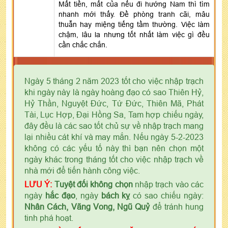
Mất tiền, mất của nếu đi hướng Nam thì tìm
nhanh mới thấy. Đề phòng tranh cãi, mâu
thuẫn hay miệng tiếng tầm thường. Việc làm
chậm, lâu la nhưng tốt nhất làm việc gì đều
cần chắc chắn.
Ngày 5 tháng 2 năm 2023 tốt cho việc nhập trạch
khi ngày này là ngày hoàng đạo có sao Thiên Hỷ,
Hỷ Thần, Nguyệt Đức, Tứ Đức, Thiên Mã, Phát
Tài, Lục Hợp, Đại Hồng Sa, Tam hợp chiếu ngày,
đây đều là các sao tốt chủ sự về nhập trạch mang
lại nhiều cát khí và may mắn. Nếu ngày 5-2-2023
không có các yếu tố này thì bạn nên chọn một
ngày khác trong tháng tốt cho việc nhập trạch về
nhà mới để tiến hành công việc.
LƯU Ý:
Tuyệt đối không chọn
nhập trạch vào các
ngày
hắc đạo
, ngày
bách kỵ
có sao chiếu ngày:
Nhân Cách, Vãng Vong, Ngũ Quỷ
để tránh hung
tinh phá hoạt.