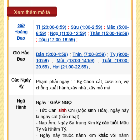
Xem thêm mô tả
Giờ
Tí (23:00-0:59)
;
Sửu (1:00-2:59)
;
Mão (5:00-
Hoàng
6:59)
;
Ngọ (11:00-12:59)
;
Thân (15:00-16:59)
Đạo
;
Dậu (17:00-18:59)
;
Giờ Hắc
Dần (3:00-4:59)
;
Thìn (7:00-8:59)
;
Tỵ (9:00-
Đạo
10:59)
;
Mùi (13:00-14:59)
;
Tuất (19:00-
20:59)
;
Hợi (21:00-22:59)
;
Các Ngày
Phạm phải ngày :
: Kỵ Chôn cất, cưới xin, vợ
Kỵ
chồng xuất hành,xây nhà ,xây mồ mả
Ngũ
Ngày :
GIÁP NGỌ
Hành
- Tức Can
sinh
Chi (Mộc sinh Hỏa), ngày này
là ngày cát (bảo nhật).
- Nạp Âm: Ngày Sa trung Kim
kỵ các tuổi
: Mậu
Tý và Nhâm Tý.
- Ngày này thuộc hành Kim
khắc
với hành