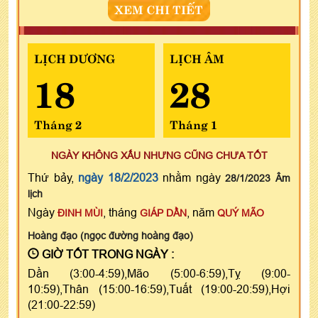
XEM CHI TIẾT
LỊCH DƯƠNG
LỊCH ÂM
18
28
Tháng 2
Tháng 1
NGÀY KHÔNG XẤU NHƯNG CŨNG CHƯA TỐT
Thứ bảy,
ngày 18/2/2023
nhằm ngày
28/1/2023 Âm
lịch
Ngày
, tháng
, năm
ĐINH MÙI
GIÁP DẦN
QUÝ MÃO
Hoàng đạo (ngọc đường hoàng đạo)
GIỜ TỐT TRONG NGÀY :
Dần (3:00-4:59),Mão (5:00-6:59),Tỵ (9:00-
10:59),Thân (15:00-16:59),Tuất (19:00-20:59),Hợi
(21:00-22:59)