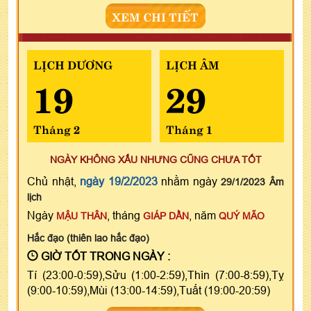
XEM CHI TIẾT
LỊCH DƯƠNG
LỊCH ÂM
19
29
Tháng 2
Tháng 1
NGÀY KHÔNG XẤU NHƯNG CŨNG CHƯA TỐT
Chủ nhật,
ngày 19/2/2023
nhằm ngày
29/1/2023 Âm
lịch
Ngày
, tháng
, năm
MẬU THÂN
GIÁP DẦN
QUÝ MÃO
Hắc đạo (thiên lao hắc đạo)
GIỜ TỐT TRONG NGÀY :
Tí (23:00-0:59),Sửu (1:00-2:59),Thìn (7:00-8:59),Tỵ
(9:00-10:59),Mùi (13:00-14:59),Tuất (19:00-20:59)