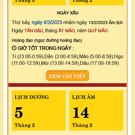
NGÀY
XẤU
Thứ bảy,
ngày 4/3/2023
nhằm ngày
13/2/2023 Âm lịch
Ngày
, tháng
, năm
TÂN DẬU
ẤT MÃO
QUÝ MÃO
Hoàng đạo (ngọc đường hoàng đạo)
GIỜ TỐT TRONG NGÀY :
Tí (23:00-0:59),Dần (3:00-4:59),Mão (5:00-6:59),Ngọ
(11:00-12:59),Mùi (13:00-14:59),Dậu (17:00-18:59)
XEM CHI TIẾT
LỊCH DƯƠNG
LỊCH ÂM
5
14
Tháng 3
Tháng 2