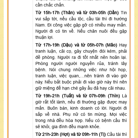
cần chắc chắn.
Từ 15h-17h (Thân) và từ 03h-05h (Dần)
Tin
vui sắp tới, nếu cầu lộc, cầu tài thì đi hướng
Nam. Đi công việc gặp gỡ có nhiều may mắn.
Người đi có tin về. Nếu chăn nuôi đều gặp
thuận lợi.
Từ 17h-19h (Dậu) và từ 05h-07h (Mão)
Hay
tranh luận, cãi cọ, gây chuyện đói kém, phải
đề phòng. Người ra đi tốt nhất nên hoãn lại.
Phòng người người nguyền rủa, tránh lây
bệnh. Nói chung những việc như hội họp,
tranh luận, việc quan,…nên tránh đi vào giờ
này. Nếu bắt buộc phải đi vào giờ này thì nên
giữ miệng để hạn ché gây ẩu đả hay cãi nhau.
Từ 19h-21h (Tuất) và từ 07h-09h (Thìn)
Là
giờ rất tốt lành, nếu đi thường gặp được may
mắn. Buôn bán, kinh doanh có lời. Người đi
sắp về nhà. Phụ nữ có tin mừng. Mọi việc
trong nhà đều hòa hợp. Nếu có bệnh cầu thì
sẽ khỏi, gia đình đều mạnh khỏe.
Từ 21h-23h (Hợi) và từ 09h-11h (Tị)
Cầu tài thì