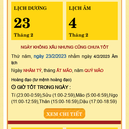
LỊCH DƯƠNG
LỊCH ÂM
23
4
Tháng 2
Tháng 2
NGÀY KHÔNG XẤU NHƯNG CŨNG CHƯA TỐT
Thứ năm,
ngày 23/2/2023
nhằm ngày
4/2/2023 Âm
lịch
Ngày
, tháng
, năm
NHÂM TÝ
ẤT MÃO
QUÝ MÃO
Hoàng đạo (tư mệnh hoàng đạo)
GIỜ TỐT TRONG NGÀY :
Tí (23:00-0:59),Sửu (1:00-2:59),Mão (5:00-6:59),Ngọ
(11:00-12:59),Thân (15:00-16:59),Dậu (17:00-18:59)
XEM CHI TIẾT