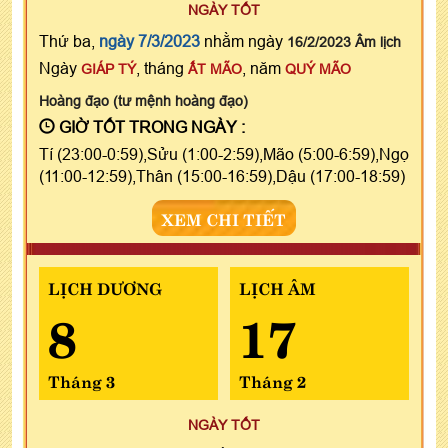
NGÀY TỐT
Thứ ba,
ngày 7/3/2023
nhằm ngày
16/2/2023 Âm lịch
Ngày
, tháng
, năm
GIÁP TÝ
ẤT MÃO
QUÝ MÃO
Hoàng đạo (tư mệnh hoàng đạo)
GIỜ TỐT TRONG NGÀY :
Tí (23:00-0:59),Sửu (1:00-2:59),Mão (5:00-6:59),Ngọ
(11:00-12:59),Thân (15:00-16:59),Dậu (17:00-18:59)
XEM CHI TIẾT
LỊCH DƯƠNG
LỊCH ÂM
8
17
Tháng 3
Tháng 2
NGÀY TỐT