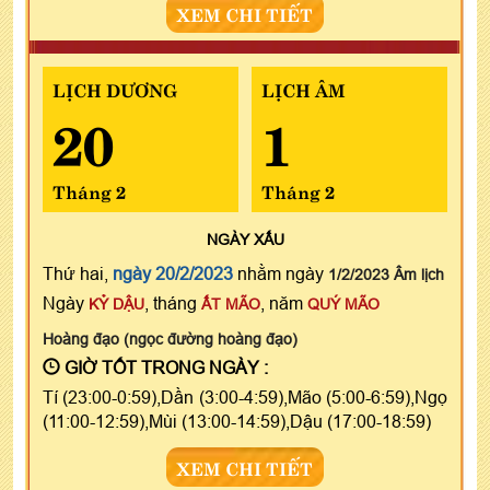
XEM CHI TIẾT
LỊCH DƯƠNG
LỊCH ÂM
20
1
Tháng 2
Tháng 2
NGÀY
XẤU
Thứ hai,
ngày 20/2/2023
nhằm ngày
1/2/2023 Âm lịch
Ngày
, tháng
, năm
KỶ DẬU
ẤT MÃO
QUÝ MÃO
Hoàng đạo (ngọc đường hoàng đạo)
GIỜ TỐT TRONG NGÀY :
Tí (23:00-0:59),Dần (3:00-4:59),Mão (5:00-6:59),Ngọ
(11:00-12:59),Mùi (13:00-14:59),Dậu (17:00-18:59)
XEM CHI TIẾT