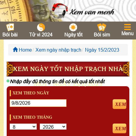
Menu
Bói bài
Tử vi 2024
Ngày tốt
Bói sim
Home
Xem ngày nhập trạch
Ngày 15/2/2023
XEM NGÀY TỐT NHẬP TRẠCH NHÀ
Nhập đầy đủ thông tin để có kết quả tốt nhất
MỚI - NGÀY 15/2/2023
XEM THEO NGÀY
XEM
XEM THEO THÁNG
XEM