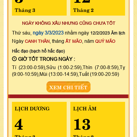
Tháng 3
Tháng 2
NGÀY KHÔNG XẤU NHƯNG CŨNG CHƯA TỐT
Thứ sáu,
ngày 3/3/2023
nhằm ngày
12/2/2023 Âm lịch
Ngày
, tháng
, năm
CANH THÂN
ẤT MÃO
QUÝ MÃO
Hắc đạo (bạch hổ hắc đạo)
GIỜ TỐT TRONG NGÀY :
Tí (23:00-0:59),Sửu (1:00-2:59),Thìn (7:00-8:59),Tỵ
(9:00-10:59),Mùi (13:00-14:59),Tuất (19:00-20:59)
XEM CHI TIẾT
LỊCH DƯƠNG
LỊCH ÂM
4
13
Tháng 3
Tháng 2