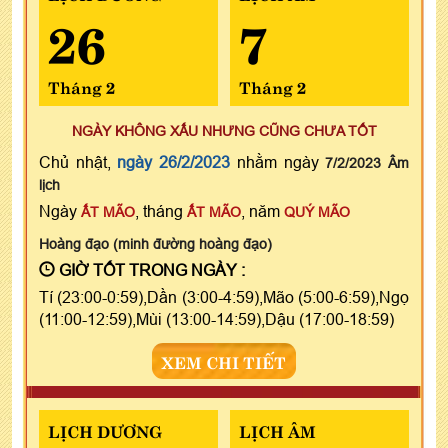
26
7
Tháng 2
Tháng 2
NGÀY KHÔNG XẤU NHƯNG CŨNG CHƯA TỐT
Chủ nhật,
ngày 26/2/2023
nhằm ngày
7/2/2023 Âm
lịch
Ngày
, tháng
, năm
ẤT MÃO
ẤT MÃO
QUÝ MÃO
Hoàng đạo (minh đường hoàng đạo)
GIỜ TỐT TRONG NGÀY :
Tí (23:00-0:59),Dần (3:00-4:59),Mão (5:00-6:59),Ngọ
(11:00-12:59),Mùi (13:00-14:59),Dậu (17:00-18:59)
XEM CHI TIẾT
LỊCH DƯƠNG
LỊCH ÂM