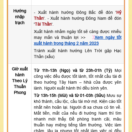
Hướng
- Xuất hành hướng Đông Bắc để đón '
Hỷ
nhập
Thần
'. - Xuất hành hướng Đông Nam để đón
trạch
'
Tài Thần
'.
Xuất hành nhằm ngày tốt sẽ càng được nhiều
may mắn và thuận lợi >>
Xem ngày tốt
xuất hành trong tháng 2 năm 2023
Tránh xuất hành hướng Lên Trời gặp Hạc
Thần (xấu)
Giờ xuất
Từ 11h-13h (Ngọ) và từ 23h-01h (Tý)
Mọi
hành
công việc đều được tốt lành, tốt nhất cầu tài đi
Theo Lý
theo hướng Tây Nam – Nhà cửa được yên
Thuần
lành. Người xuất hành thì đều bình yên.
Phong
Từ 13h-15h (Mùi) và từ 01-03h (Sửu)
Mưu sự
khó thành, cầu lộc, cầu tài mờ mịt. Kiện cáo tốt
nhất nên hoãn lại. Người đi xa chưa có tin về.
Mất tiền, mất của nếu đi hướng Nam thì tìm
nhanh mới thấy. Đề phòng tranh cãi, mâu
thuẫn hay miệng tiếng tầm thường. Việc làm
chậm, lâu la nhưng tốt nhất làm việc gì đều