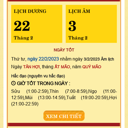
LỊCH DƯƠNG
LỊCH ÂM
22
3
Tháng 2
Tháng 2
NGÀY TỐT
Thứ tư,
ngày 22/2/2023
nhằm ngày
3/2/2023 Âm lịch
Ngày
, tháng
, năm
TÂN HỢI
ẤT MÃO
QUÝ MÃO
Hắc đạo (nguyên vu hắc đạo)
GIỜ TỐT TRONG NGÀY :
Sửu (1:00-2:59),Thìn (7:00-8:59),Ngọ (11:00-
12:59),Mùi (13:00-14:59),Tuất (19:00-20:59),Hợi
(21:00-22:59)
XEM CHI TIẾT