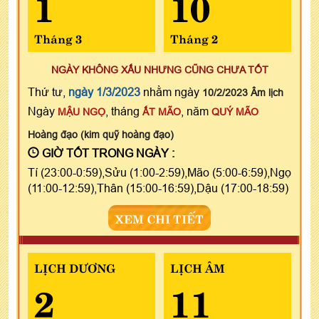
1
10
Tháng 3
Tháng 2
NGÀY KHÔNG XẤU NHƯNG CŨNG CHƯA TỐT
Thứ tư,
ngày 1/3/2023
nhằm ngày
10/2/2023 Âm lịch
Ngày
, tháng
, năm
MẬU NGỌ
ẤT MÃO
QUÝ MÃO
Hoàng đạo (kim quỹ hoàng đạo)
GIỜ TỐT TRONG NGÀY :
Tí (23:00-0:59),Sửu (1:00-2:59),Mão (5:00-6:59),Ngọ
(11:00-12:59),Thân (15:00-16:59),Dậu (17:00-18:59)
XEM CHI TIẾT
LỊCH DƯƠNG
LỊCH ÂM
2
11