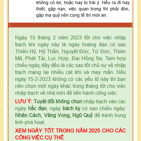
không có lợi, hoặc hay bị trái ý. Nếu ra đi hay
thiệt, gặp nạn, việc quan trọng thì phải đòn,
gặp ma quỷ nên cúng tế thì mới an.
Ngày 15 tháng 2 năm 2023 tốt cho việc nhập
trạch khi ngày này là ngày hoàng đạo có sao
Thiên Hỷ, Hỷ Thần, Nguyệt Đức, Tứ Đức, Thiên
Mã, Phát Tài, Lục Hợp, Đại Hồng Sa, Tam hợp
chiếu ngày, đây đều là các sao tốt chủ sự về nhập
trạch mang lại nhiều cát khí và may mắn. Nếu
ngày 15-2-2023 không có các yếu tố này thì bạn
nên chọn một ngày khác trong tháng tốt cho việc
nhập trạch về nhà mới để tiến hành công việc.
LƯU Ý:
Tuyệt đối không chọn
nhập trạch vào các
ngày
hắc đạo
, ngày
bách kỵ
có sao chiếu ngày:
Nhân Cách, Vãng Vong, Ngũ Quỷ
để tránh hung
tinh phá hoạt.
XEM NGÀY TỐT TRONG NĂM 2025 CHO CÁC
CÔNG VIỆC CỤ THỂ