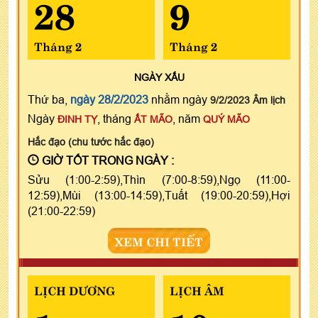
28
9
Tháng 2
Tháng 2
NGÀY
XẤU
Thứ ba,
ngày 28/2/2023
nhằm ngày
9/2/2023 Âm lịch
Ngày
, tháng
, năm
ĐINH TỴ
ẤT MÃO
QUÝ MÃO
Hắc đạo (chu tước hắc đạo)
GIỜ TỐT TRONG NGÀY :
Sửu (1:00-2:59),Thìn (7:00-8:59),Ngọ (11:00-
12:59),Mùi (13:00-14:59),Tuất (19:00-20:59),Hợi
(21:00-22:59)
XEM CHI TIẾT
LỊCH DƯƠNG
LỊCH ÂM