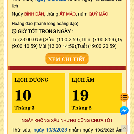
lịch
Ngày
, tháng
, năm
BÍNH DẦN
ẤT MÃO
QUÝ MÃO
Hoàng đạo (thanh long hoàng đạo)
GIỜ TỐT TRONG NGÀY :
Tí (23:00-0:59),Sửu (1:00-2:59),Thìn (7:00-8:59),Tỵ
(9:00-10:59),Mùi (13:00-14:59),Tuất (19:00-20:59)
XEM CHI TIẾT
LỊCH DƯƠNG
LỊCH ÂM
10
19
Tháng 3
Tháng 2
NGÀY KHÔNG XẤU NHƯNG CŨNG CHƯA TỐT
Thứ sáu,
ngày 10/3/2023
nhằm ngày
19/2/2023 Âm