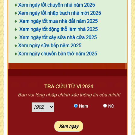
♦
Xem ngày tốt chuyển nhà năm 2025
♦
Xem ngày tốt nhập trạch nhà mới 2025
♦
Xem ngày tốt mua nhà đất năm 2025
♦
Xem ngày tốt động thổ làm nhà 2025
♦
Xem ngày tốt xây sửa nhà cửa 2025
♦
Xem ngày sửa bếp năm 2025
♦
Xem ngày chuyển bàn thờ năm 2025
TRA CỨU TỬ VI 2024
Bạn vui lòng nhập chính xác thông tin của mình!
Nam
Nữ