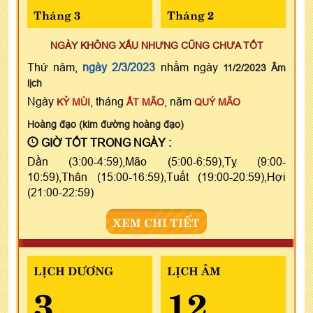
Tháng 3
Tháng 2
NGÀY KHÔNG XẤU NHƯNG CŨNG CHƯA TỐT
Thứ năm,
ngày 2/3/2023
nhằm ngày
11/2/2023 Âm
lịch
Ngày
, tháng
, năm
KỶ MÙI
ẤT MÃO
QUÝ MÃO
Hoàng đạo (kim đường hoàng đạo)
GIỜ TỐT TRONG NGÀY :
Dần (3:00-4:59),Mão (5:00-6:59),Tỵ (9:00-
10:59),Thân (15:00-16:59),Tuất (19:00-20:59),Hợi
(21:00-22:59)
XEM CHI TIẾT
LỊCH DƯƠNG
LỊCH ÂM
3
12