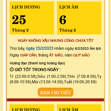
LỊCH DƯƠNG
LỊCH ÂM
25
6
Tháng 2
Tháng 2
NGÀY KHÔNG XẤU NHƯNG CŨNG CHƯA TỐT
Thứ bảy,
ngày 25/2/2023
nhằm ngày
6/2/2023 Âm lịch
Ngày
, tháng
, năm
GIÁP DẦN
ẤT MÃO
QUÝ MÃO
Hoàng đạo (thanh long hoàng đạo)
GIỜ TỐT TRONG NGÀY :
Tí (23:00-0:59),Sửu (1:00-2:59),Thìn (7:00-8:59),Tỵ
(9:00-10:59),Mùi (13:00-14:59),Tuất (19:00-20:59)
XEM CHI TIẾT
LỊCH DƯƠNG
LỊCH ÂM