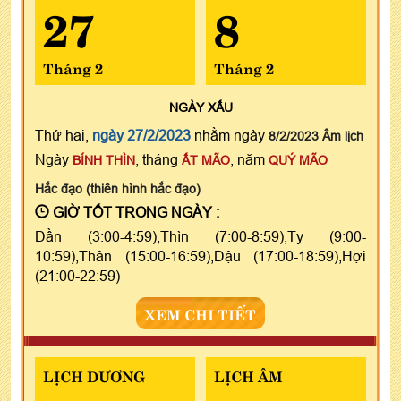
27
8
Tháng 2
Tháng 2
NGÀY
XẤU
Thứ hai,
ngày 27/2/2023
nhằm ngày
8/2/2023 Âm lịch
Ngày
, tháng
, năm
BÍNH THÌN
ẤT MÃO
QUÝ MÃO
Hắc đạo (thiên hình hắc đạo)
GIỜ TỐT TRONG NGÀY :
Dần (3:00-4:59),Thìn (7:00-8:59),Tỵ (9:00-
10:59),Thân (15:00-16:59),Dậu (17:00-18:59),Hợi
(21:00-22:59)
XEM CHI TIẾT
LỊCH DƯƠNG
LỊCH ÂM