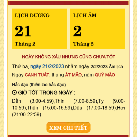
LỊCH DƯƠNG
LỊCH ÂM
21
2
Tháng 2
Tháng 2
NGÀY KHÔNG XẤU NHƯNG CŨNG CHƯA TỐT
Thứ ba,
ngày 21/2/2023
nhằm ngày
2/2/2023 Âm lịch
Ngày
, tháng
, năm
CANH TUẤT
ẤT MÃO
QUÝ MÃO
Hắc đạo (thiên lao hắc đạo)
GIỜ TỐT TRONG NGÀY :
Dần (3:00-4:59),Thìn (7:00-8:59),Tỵ (9:00-
10:59),Thân (15:00-16:59),Dậu (17:00-18:59),Hợi
(21:00-22:59)
XEM CHI TIẾT