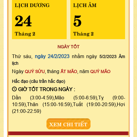
LỊCH DƯƠNG
LỊCH ÂM
24
5
Tháng 2
Tháng 2
NGÀY TỐT
Thứ sáu,
ngày 24/2/2023
nhằm ngày
5/2/2023 Âm
lịch
Ngày
, tháng
, năm
QUÝ SỬU
ẤT MÃO
QUÝ MÃO
Hắc đạo (câu trần hắc đạo)
GIỜ TỐT TRONG NGÀY :
Dần (3:00-4:59),Mão (5:00-6:59),Tỵ (9:00-
10:59),Thân (15:00-16:59),Tuất (19:00-20:59),Hợi
(21:00-22:59)
XEM CHI TIẾT