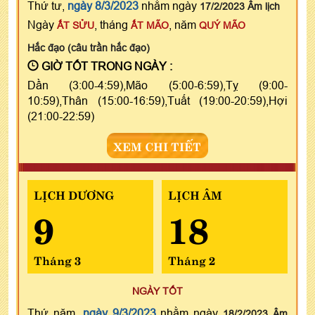
Thứ tư,
ngày 8/3/2023
nhằm ngày
17/2/2023 Âm lịch
Ngày
, tháng
, năm
ẤT SỬU
ẤT MÃO
QUÝ MÃO
Hắc đạo (câu trần hắc đạo)
GIỜ TỐT TRONG NGÀY :
Dần (3:00-4:59),Mão (5:00-6:59),Tỵ (9:00-
10:59),Thân (15:00-16:59),Tuất (19:00-20:59),Hợi
(21:00-22:59)
XEM CHI TIẾT
LỊCH DƯƠNG
LỊCH ÂM
9
18
Tháng 3
Tháng 2
NGÀY TỐT
Thứ năm,
ngày 9/3/2023
nhằm ngày
18/2/2023 Âm