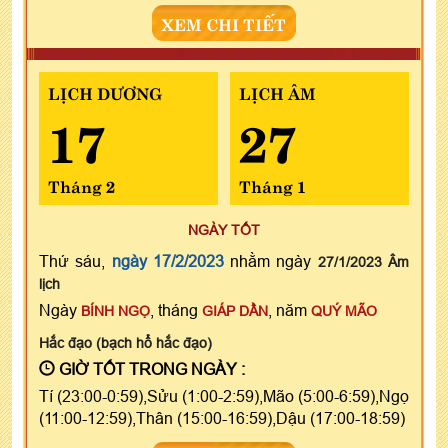
XEM CHI TIẾT
LỊCH DƯƠNG
LỊCH ÂM
17
27
Tháng 2
Tháng 1
NGÀY TỐT
Thứ sáu,
ngày 17/2/2023
nhằm ngày
27/1/2023 Âm
lịch
Ngày
, tháng
, năm
BÍNH NGỌ
GIÁP DẦN
QUÝ MÃO
Hắc đạo (bạch hổ hắc đạo)
GIỜ TỐT TRONG NGÀY :
Tí (23:00-0:59),Sửu (1:00-2:59),Mão (5:00-6:59),Ngọ
(11:00-12:59),Thân (15:00-16:59),Dậu (17:00-18:59)