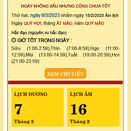
NGÀY KHÔNG XẤU NHƯNG CŨNG CHƯA TỐT
Thứ hai,
ngày 6/3/2023
nhằm ngày
15/2/2023 Âm lịch
Ngày
, tháng
, năm
QUÝ HỢI
ẤT MÃO
QUÝ MÃO
Hắc đạo (nguyên vu hắc đạo)
GIỜ TỐT TRONG NGÀY :
Sửu (1:00-2:59),Thìn (7:00-8:59),Ngọ (11:00-
12:59),Mùi (13:00-14:59),Tuất (19:00-20:59),Hợi
(21:00-22:59)
XEM CHI TIẾT
LỊCH DƯƠNG
LỊCH ÂM
7
16
Tháng 3
Tháng 2