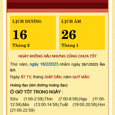
LỊCH DƯƠNG
LỊCH ÂM
16
26
Tháng 2
Tháng 1
NGÀY KHÔNG XẤU NHƯNG CŨNG CHƯA TỐT
Thứ năm,
ngày 16/2/2023
nhằm ngày
26/1/2023 Âm
lịch
Ngày
, tháng
, năm
ẤT TỴ
GIÁP DẦN
QUÝ MÃO
Hoàng đạo (kim đường hoàng đạo)
GIỜ TỐT TRONG NGÀY :
Sửu (1:00-2:59),Thìn (7:00-8:59),Ngọ (11:00-
12:59),Mùi (13:00-14:59),Tuất (19:00-20:59),Hợi
(21:00-22:59)