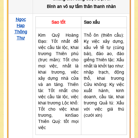
Bình an vô sự tấm thân thanh nhàn
Ngọc
Sao tốt
Sao xấu
Hạp
Thông
Kim Quỹ Hoàng
Thổ ôn (thiên cẩu):
Thư
Đạo: Tốt nhất để
Kỵ việc xây dựng,
việc cầu tài lộc, khai
xấu về tế tự (cúng
trương Thiên phú
bái), đào ao, đào
(trực mãn): Tốt cho
giếng Thiên tặc: Xấu
mọi việc, nhất là
nhất là khởi tạo như:
khai trương, việc
nhập trạch, động
xây dựng nhà cửa
thổ, khai trương
và an táng. Thiên
Cửu không: Kỵ việc
tài: Tốt nhất cho
xuất hành, kinh
việc cầu tài lộc, việc
doanh, cầu tài, khai
khai trương Lộc khố:
trương Quả tú: Xấu
Tốt cho việc khai
với việc giá thú
trương, kinSao
(cưới xin)
Thiên Quý: tốt mọi
việc