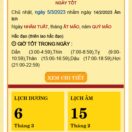
NGÀY TỐT
Chủ nhật,
ngày 5/3/2023
nhằm ngày
14/2/2023 Âm
lịch
Ngày
, tháng
, năm
NHÂM TUẤT
ẤT MÃO
QUÝ MÃO
Hắc đạo (thiên lao hắc đạo)
GIỜ TỐT TRONG NGÀY :
Dần (3:00-4:59),Thìn (7:00-8:59),Tỵ (9:00-
10:59),Thân (15:00-16:59),Dậu (17:00-18:59),Hợi
(21:00-22:59)
XEM CHI TIẾT
LỊCH DƯƠNG
LỊCH ÂM
6
15
Tháng 3
Tháng 2