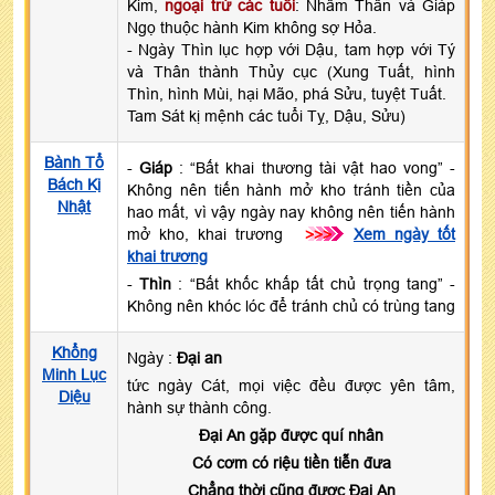
Kim,
ngoại trừ các tuổi
: Nhâm Thân và Giáp
Ngọ thuộc hành Kim không sợ Hỏa.
- Ngày Thìn lục hợp với Dậu, tam hợp với Tý
và Thân thành Thủy cục (Xung Tuất, hình
Thìn, hình Mùi, hại Mão, phá Sửu, tuyệt Tuất.
Tam Sát kị mệnh các tuổi Tỵ, Dậu, Sửu)
Bành Tổ
-
Giáp
: “Bất khai thương tài vật hao vong” -
Bách Kị
Không nên tiến hành mở kho tránh tiền của
Nhật
hao mất, vì vậy ngày nay không nên tiến hành
mở kho, khai trương
>>>
Xem ngày tốt
khai trương
-
Thìn
: “Bất khốc khấp tất chủ trọng tang” -
Không nên khóc lóc để tránh chủ có trùng tang
Khổng
Ngày :
Đại an
Minh Lục
tức ngày Cát, mọi việc đều được yên tâm,
Diệu
hành sự thành công.
Đại An gặp được quí nhân
Có cơm có riệu tiền tiễn đưa
Chẳng thời cũng được Đại An