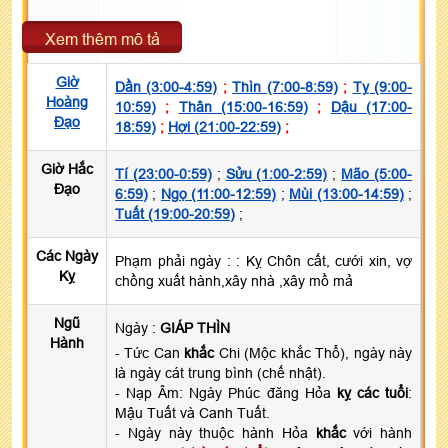
Xem thêm mô tả
Giờ
Dần (3:00-4:59)
;
Thìn (7:00-8:59)
;
Tỵ (9:00-
Hoàng
10:59)
;
Thân (15:00-16:59)
;
Dậu (17:00-
Đạo
18:59)
;
Hợi (21:00-22:59)
;
Giờ Hắc
Tí (23:00-0:59)
;
Sửu (1:00-2:59)
;
Mão (5:00-
Đạo
6:59)
;
Ngọ (11:00-12:59)
;
Mùi (13:00-14:59)
;
Tuất (19:00-20:59)
;
Các Ngày
Phạm phải ngày :
: Kỵ Chôn cất, cưới xin, vợ
Kỵ
chồng xuất hành,xây nhà ,xây mồ mả
Ngũ
Ngày :
GIÁP THÌN
Hành
- Tức Can
khắc
Chi (Mộc khắc Thổ), ngày này
là ngày cát trung bình (chế nhật).
- Nạp Âm: Ngày Phúc đăng Hỏa
kỵ các tuổi
:
Mậu Tuất và Canh Tuất.
- Ngày này thuộc hành Hỏa
khắc
với hành