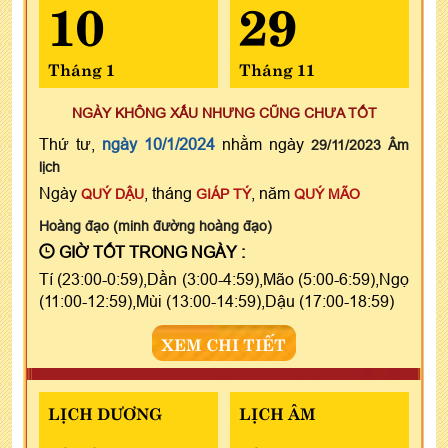
10
29
Tháng 1
Tháng 11
NGÀY KHÔNG XẤU NHƯNG CŨNG CHƯA TỐT
Thứ tư,
ngày 10/1/2024
nhằm ngày
29/11/2023 Âm
lịch
Ngày
, tháng
, năm
QUÝ DẬU
GIÁP TÝ
QUÝ MÃO
Hoàng đạo (minh đường hoàng đạo)
GIỜ TỐT TRONG NGÀY :
Tí (23:00-0:59),Dần (3:00-4:59),Mão (5:00-6:59),Ngọ
(11:00-12:59),Mùi (13:00-14:59),Dậu (17:00-18:59)
XEM CHI TIẾT
LỊCH DƯƠNG
LỊCH ÂM