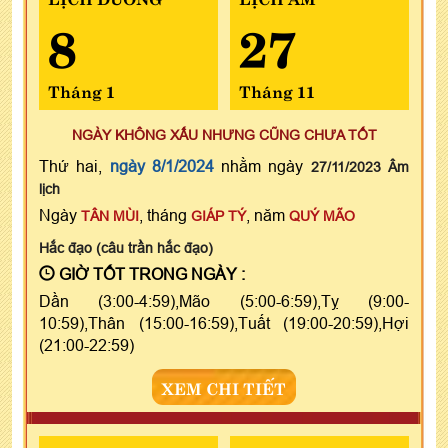
8
27
Tháng 1
Tháng 11
NGÀY KHÔNG XẤU NHƯNG CŨNG CHƯA TỐT
Thứ hai,
ngày 8/1/2024
nhằm ngày
27/11/2023 Âm
lịch
Ngày
, tháng
, năm
TÂN MÙI
GIÁP TÝ
QUÝ MÃO
Hắc đạo (câu trần hắc đạo)
GIỜ TỐT TRONG NGÀY :
Dần (3:00-4:59),Mão (5:00-6:59),Tỵ (9:00-
10:59),Thân (15:00-16:59),Tuất (19:00-20:59),Hợi
(21:00-22:59)
XEM CHI TIẾT