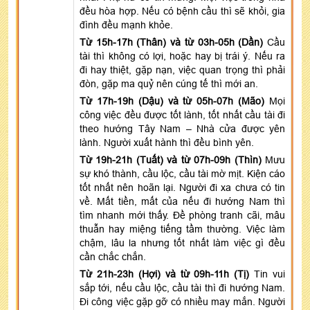
đều hòa hợp. Nếu có bệnh cầu thì sẽ khỏi, gia
đình đều mạnh khỏe.
Từ 15h-17h (Thân) và từ 03h-05h (Dần)
Cầu
tài thì không có lợi, hoặc hay bị trái ý. Nếu ra
đi hay thiệt, gặp nạn, việc quan trọng thì phải
đòn, gặp ma quỷ nên cúng tế thì mới an.
Từ 17h-19h (Dậu) và từ 05h-07h (Mão)
Mọi
công việc đều được tốt lành, tốt nhất cầu tài đi
theo hướng Tây Nam – Nhà cửa được yên
lành. Người xuất hành thì đều bình yên.
Từ 19h-21h (Tuất) và từ 07h-09h (Thìn)
Mưu
sự khó thành, cầu lộc, cầu tài mờ mịt. Kiện cáo
tốt nhất nên hoãn lại. Người đi xa chưa có tin
về. Mất tiền, mất của nếu đi hướng Nam thì
tìm nhanh mới thấy. Đề phòng tranh cãi, mâu
thuẫn hay miệng tiếng tầm thường. Việc làm
chậm, lâu la nhưng tốt nhất làm việc gì đều
cần chắc chắn.
Từ 21h-23h (Hợi) và từ 09h-11h (Tị)
Tin vui
sắp tới, nếu cầu lộc, cầu tài thì đi hướng Nam.
Đi công việc gặp gỡ có nhiều may mắn. Người