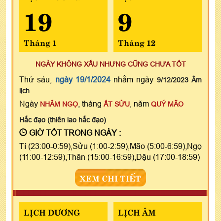
19
9
Tháng 1
Tháng 12
NGÀY KHÔNG XẤU NHƯNG CŨNG CHƯA TỐT
Thứ sáu,
ngày 19/1/2024
nhằm ngày
9/12/2023 Âm
lịch
Ngày
, tháng
, năm
NHÂM NGỌ
ẤT SỬU
QUÝ MÃO
Hắc đạo (thiên lao hắc đạo)
GIỜ TỐT TRONG NGÀY :
Tí (23:00-0:59),Sửu (1:00-2:59),Mão (5:00-6:59),Ngọ
(11:00-12:59),Thân (15:00-16:59),Dậu (17:00-18:59)
XEM CHI TIẾT
LỊCH DƯƠNG
LỊCH ÂM