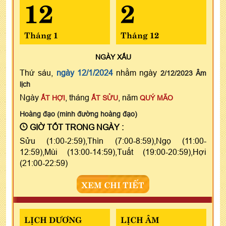
12
2
Tháng 1
Tháng 12
NGÀY
XẤU
Thứ sáu,
ngày 12/1/2024
nhằm ngày
2/12/2023 Âm
lịch
Ngày
, tháng
, năm
ẤT HỢI
ẤT SỬU
QUÝ MÃO
Hoàng đạo (minh đường hoàng đạo)
GIỜ TỐT TRONG NGÀY :
Sửu (1:00-2:59),Thìn (7:00-8:59),Ngọ (11:00-
12:59),Mùi (13:00-14:59),Tuất (19:00-20:59),Hợi
(21:00-22:59)
XEM CHI TIẾT
LỊCH DƯƠNG
LỊCH ÂM