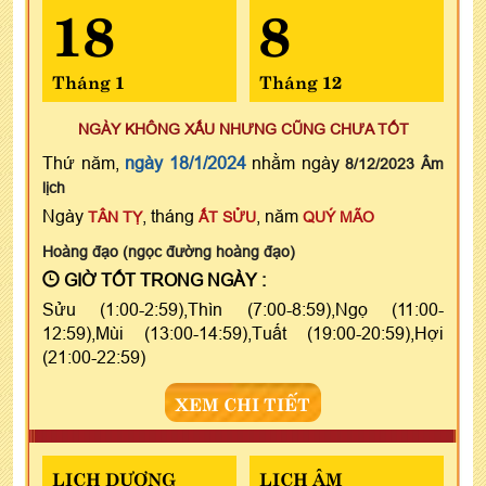
18
8
Tháng 1
Tháng 12
NGÀY KHÔNG XẤU NHƯNG CŨNG CHƯA TỐT
Thứ năm,
ngày 18/1/2024
nhằm ngày
8/12/2023 Âm
lịch
Ngày
, tháng
, năm
TÂN TỴ
ẤT SỬU
QUÝ MÃO
Hoàng đạo (ngọc đường hoàng đạo)
GIỜ TỐT TRONG NGÀY :
Sửu (1:00-2:59),Thìn (7:00-8:59),Ngọ (11:00-
12:59),Mùi (13:00-14:59),Tuất (19:00-20:59),Hợi
(21:00-22:59)
XEM CHI TIẾT
LỊCH DƯƠNG
LỊCH ÂM