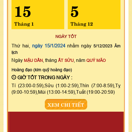
15
5
Tháng 1
Tháng 12
NGÀY TỐT
Thứ hai,
ngày 15/1/2024
nhằm ngày
5/12/2023 Âm
lịch
Ngày
, tháng
, năm
MẬU DẦN
ẤT SỬU
QUÝ MÃO
Hoàng đạo (kim quỹ hoàng đạo)
GIỜ TỐT TRONG NGÀY :
Tí (23:00-0:59),Sửu (1:00-2:59),Thìn (7:00-8:59),Tỵ
(9:00-10:59),Mùi (13:00-14:59),Tuất (19:00-20:59)
XEM CHI TIẾT