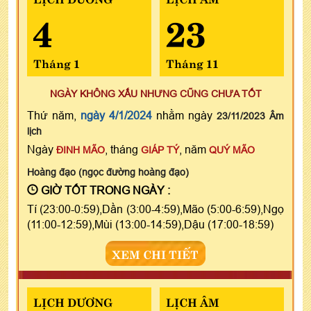
4
23
Tháng 1
Tháng 11
NGÀY KHÔNG XẤU NHƯNG CŨNG CHƯA TỐT
Thứ năm,
ngày 4/1/2024
nhằm ngày
23/11/2023 Âm
lịch
Ngày
, tháng
, năm
ĐINH MÃO
GIÁP TÝ
QUÝ MÃO
Hoàng đạo (ngọc đường hoàng đạo)
GIỜ TỐT TRONG NGÀY :
Tí (23:00-0:59),Dần (3:00-4:59),Mão (5:00-6:59),Ngọ
(11:00-12:59),Mùi (13:00-14:59),Dậu (17:00-18:59)
XEM CHI TIẾT
LỊCH DƯƠNG
LỊCH ÂM