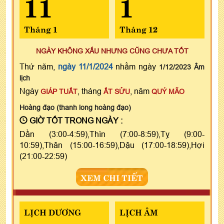
11
1
Tháng 1
Tháng 12
NGÀY KHÔNG XẤU NHƯNG CŨNG CHƯA TỐT
Thứ năm,
ngày 11/1/2024
nhằm ngày
1/12/2023 Âm
lịch
Ngày
, tháng
, năm
GIÁP TUẤT
ẤT SỬU
QUÝ MÃO
Hoàng đạo (thanh long hoàng đạo)
GIỜ TỐT TRONG NGÀY :
Dần (3:00-4:59),Thìn (7:00-8:59),Tỵ (9:00-
10:59),Thân (15:00-16:59),Dậu (17:00-18:59),Hợi
(21:00-22:59)
XEM CHI TIẾT
LỊCH DƯƠNG
LỊCH ÂM