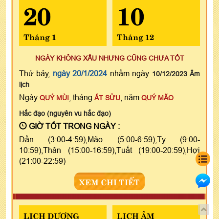
20
10
Tháng 1
Tháng 12
NGÀY KHÔNG XẤU NHƯNG CŨNG CHƯA TỐT
Thứ bảy,
ngày 20/1/2024
nhằm ngày
10/12/2023 Âm
lịch
Ngày
, tháng
, năm
QUÝ MÙI
ẤT SỬU
QUÝ MÃO
Hắc đạo (nguyên vu hắc đạo)
GIỜ TỐT TRONG NGÀY :
Dần (3:00-4:59),Mão (5:00-6:59),Tỵ (9:00-
10:59),Thân (15:00-16:59),Tuất (19:00-20:59),Hợi
(21:00-22:59)
XEM CHI TIẾT
LỊCH DƯƠNG
LỊCH ÂM