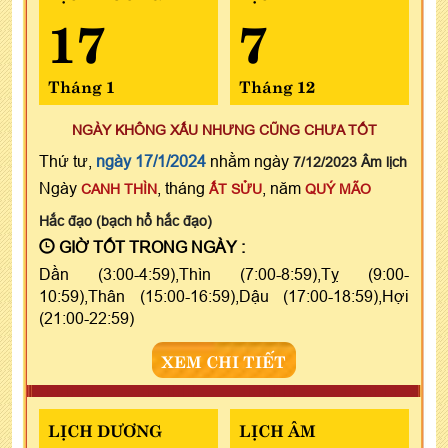
17
7
Tháng 1
Tháng 12
NGÀY KHÔNG XẤU NHƯNG CŨNG CHƯA TỐT
Thứ tư,
ngày 17/1/2024
nhằm ngày
7/12/2023 Âm lịch
Ngày
, tháng
, năm
CANH THÌN
ẤT SỬU
QUÝ MÃO
Hắc đạo (bạch hổ hắc đạo)
GIỜ TỐT TRONG NGÀY :
Dần (3:00-4:59),Thìn (7:00-8:59),Tỵ (9:00-
10:59),Thân (15:00-16:59),Dậu (17:00-18:59),Hợi
(21:00-22:59)
XEM CHI TIẾT
LỊCH DƯƠNG
LỊCH ÂM