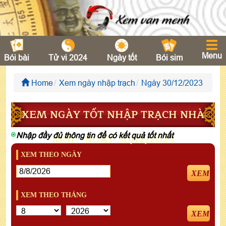
Menu
Bói bài
Tử vi 2024
Ngày tốt
Bói sim
Home
Xem ngày nhập trạch
Ngày 30/12/2023
XEM NGÀY TỐT NHẬP TRẠCH NHÀ
Nhập đầy đủ thông tin để có kết quả tốt nhất
MỚI - NGÀY 30/12/2023
XEM THEO NGÀY
XEM
XEM THEO THÁNG
XEM