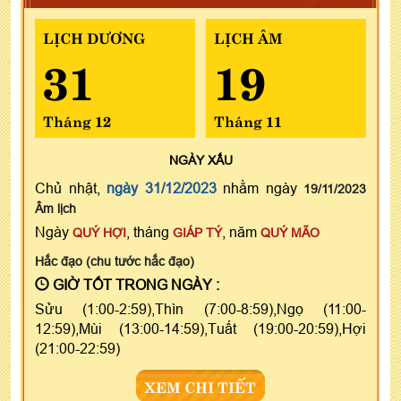
LỊCH DƯƠNG
LỊCH ÂM
31
19
Tháng 12
Tháng 11
NGÀY
XẤU
Chủ nhật,
ngày 31/12/2023
nhằm ngày
19/11/2023
Âm lịch
Ngày
, tháng
, năm
QUÝ HỢI
GIÁP TÝ
QUÝ MÃO
Hắc đạo (chu tước hắc đạo)
GIỜ TỐT TRONG NGÀY :
Sửu (1:00-2:59),Thìn (7:00-8:59),Ngọ (11:00-
12:59),Mùi (13:00-14:59),Tuất (19:00-20:59),Hợi
(21:00-22:59)
XEM CHI TIẾT