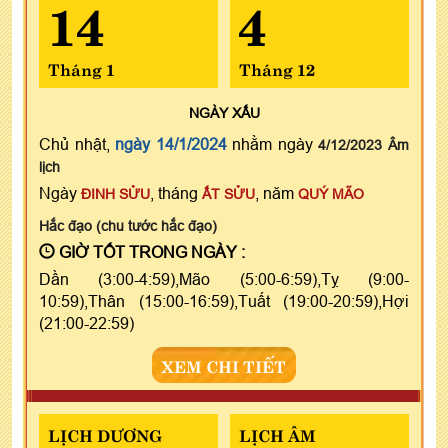
14
4
Tháng 1
Tháng 12
NGÀY
XẤU
Chủ nhật,
ngày 14/1/2024
nhằm ngày
4/12/2023 Âm
lịch
Ngày
, tháng
, năm
ĐINH SỬU
ẤT SỬU
QUÝ MÃO
Hắc đạo (chu tước hắc đạo)
GIỜ TỐT TRONG NGÀY :
Dần (3:00-4:59),Mão (5:00-6:59),Tỵ (9:00-
10:59),Thân (15:00-16:59),Tuất (19:00-20:59),Hợi
(21:00-22:59)
XEM CHI TIẾT
LỊCH DƯƠNG
LỊCH ÂM