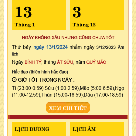
13
3
Tháng 1
Tháng 12
NGÀY KHÔNG XẤU NHƯNG CŨNG CHƯA TỐT
Thứ bảy,
ngày 13/1/2024
nhằm ngày
3/12/2023 Âm
lịch
Ngày
, tháng
, năm
BÍNH TÝ
ẤT SỬU
QUÝ MÃO
Hắc đạo (thiên hình hắc đạo)
GIỜ TỐT TRONG NGÀY :
Tí (23:00-0:59),Sửu (1:00-2:59),Mão (5:00-6:59),Ngọ
(11:00-12:59),Thân (15:00-16:59),Dậu (17:00-18:59)
XEM CHI TIẾT
LỊCH DƯƠNG
LỊCH ÂM