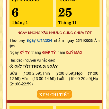
6
25
Tháng 1
Tháng 11
NGÀY KHÔNG XẤU NHƯNG CŨNG CHƯA TỐT
Thứ bảy,
ngày 6/1/2024
nhằm ngày
25/11/2023 Âm
lịch
Ngày
, tháng
, năm
KỶ TỴ
GIÁP TÝ
QUÝ MÃO
Hắc đạo (nguyên vu hắc đạo)
GIỜ TỐT TRONG NGÀY :
Sửu (1:00-2:59),Thìn (7:00-8:59),Ngọ (11:00-
12:59),Mùi (13:00-14:59),Tuất (19:00-20:59),Hợi
(21:00-22:59)
XEM CHI TIẾT