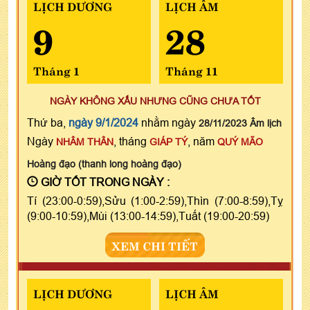
LỊCH DƯƠNG
LỊCH ÂM
9
28
Tháng 1
Tháng 11
NGÀY KHÔNG XẤU NHƯNG CŨNG CHƯA TỐT
Thứ ba,
ngày 9/1/2024
nhằm ngày
28/11/2023 Âm lịch
Ngày
, tháng
, năm
NHÂM THÂN
GIÁP TÝ
QUÝ MÃO
Hoàng đạo (thanh long hoàng đạo)
GIỜ TỐT TRONG NGÀY :
Tí (23:00-0:59),Sửu (1:00-2:59),Thìn (7:00-8:59),Tỵ
(9:00-10:59),Mùi (13:00-14:59),Tuất (19:00-20:59)
XEM CHI TIẾT
LỊCH DƯƠNG
LỊCH ÂM