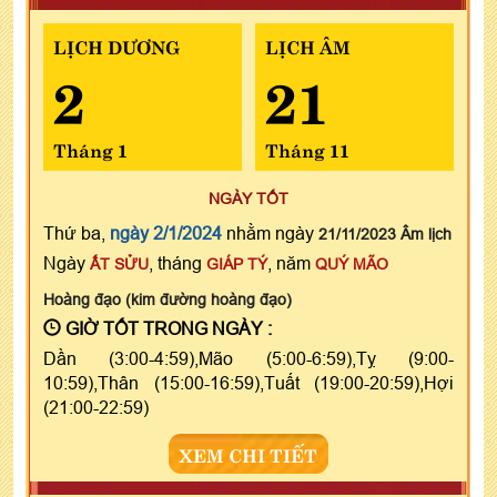
LỊCH DƯƠNG
LỊCH ÂM
2
21
Tháng 1
Tháng 11
NGÀY TỐT
Thứ ba,
ngày 2/1/2024
nhằm ngày
21/11/2023 Âm lịch
Ngày
, tháng
, năm
ẤT SỬU
GIÁP TÝ
QUÝ MÃO
Hoàng đạo (kim đường hoàng đạo)
GIỜ TỐT TRONG NGÀY :
Dần (3:00-4:59),Mão (5:00-6:59),Tỵ (9:00-
10:59),Thân (15:00-16:59),Tuất (19:00-20:59),Hợi
(21:00-22:59)
XEM CHI TIẾT