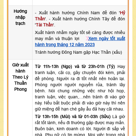
Hướng
- Xuất hành hướng Chính Nam để đón '
Hỷ
nhập
Thần
'. - Xuất hành hướng Chính Tây để đón
trạch
'
Tài Thần
'.
Xuất hành nhằm ngày tốt sẽ càng được nhiều
may mắn và thuận lợi
Xem ngày tốt xuất
hành trong tháng 12 năm 2023
Tránh hướng Đông Nam gặp Hạc Thần (xấu)
Giờ xuất
Từ 11h-13h (Ngọ) và từ 23h-01h (Tý)
Hay
hành
tranh luận, cãi cọ, gây chuyện đói kém, phải
Theo Lý
đề phòng. Người ra đi tốt nhất nên hoãn lại.
Thuần
Phòng người người nguyền rủa, tránh lây
Phong
bệnh. Nói chung những việc như hội họp,
tranh luận, việc quan,…nên tránh đi vào giờ
này. Nếu bắt buộc phải đi vào giờ này thì nên
giữ miệng để hạn ché gây ẩu đả hay cãi nhau.
Từ 13h-15h (Mùi) và từ 01-03h (Sửu)
Là giờ
rất tốt lành, nếu đi thường gặp được may mắn.
Buôn bán, kinh doanh có lời. Người đi sắp về
nhà. Phụ nữ có tin mừng. Mọi việc trong nhà