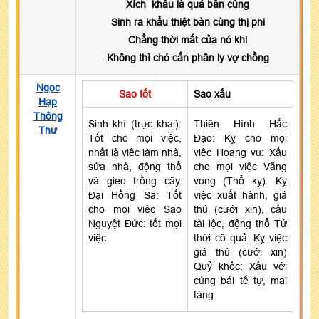
Xích khẩu là quả bần cùng
Sinh ra khẩu thiệt bàn cùng thị phi
Chẳng thời mất của nó khi
Không thì chó cắn phân ly vợ chồng
Ngọc
Sao tốt
Sao xấu
Hạp
Thông
Sinh khí (trực khai):
Thiên Hình Hắc
Thư
Tốt cho mọi việc,
Đạo: Kỵ cho mọi
nhất là việc làm nhà,
việc Hoang vu: Xấu
sửa nhà, động thổ
cho mọi việc Vãng
và gieo trồng cây.
vong (Thổ kỵ): Kỵ
Đại Hồng Sa: Tốt
việc xuất hành, giá
cho mọi việc Sao
thú (cưới xin), cầu
Nguyệt Đức: tốt mọi
tài lộc, động thổ Tứ
việc
thời cô quả: Kỵ việc
giá thú (cưới xin)
Quỷ khốc: Xấu với
cúng bái tế tự, mai
táng