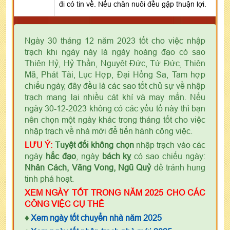
đi có tin về. Nếu chăn nuôi đều gặp thuận lợi.
Ngày 30 tháng 12 năm 2023 tốt cho việc nhập
trạch khi ngày này là ngày hoàng đạo có sao
Thiên Hỷ, Hỷ Thần, Nguyệt Đức, Tứ Đức, Thiên
Mã, Phát Tài, Lục Hợp, Đại Hồng Sa, Tam hợp
chiếu ngày, đây đều là các sao tốt chủ sự về nhập
trạch mang lại nhiều cát khí và may mắn. Nếu
ngày 30-12-2023 không có các yếu tố này thì bạn
nên chọn một ngày khác trong tháng tốt cho việc
nhập trạch về nhà mới để tiến hành công việc.
LƯU Ý:
Tuyệt đối không chọn
nhập trạch vào các
ngày
hắc đạo
, ngày
bách kỵ
có sao chiếu ngày:
Nhân Cách, Vãng Vong, Ngũ Quỷ
để tránh hung
tinh phá hoạt.
XEM NGÀY TỐT TRONG NĂM 2025 CHO CÁC
CÔNG VIỆC CỤ THỂ
♦
Xem ngày tốt chuyển nhà năm 2025