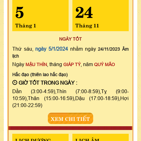
5
24
Tháng 1
Tháng 11
NGÀY TỐT
Thứ sáu,
ngày 5/1/2024
nhằm ngày
24/11/2023 Âm
lịch
Ngày
, tháng
, năm
MẬU THÌN
GIÁP TÝ
QUÝ MÃO
Hắc đạo (thiên lao hắc đạo)
GIỜ TỐT TRONG NGÀY :
Dần (3:00-4:59),Thìn (7:00-8:59),Tỵ (9:00-
10:59),Thân (15:00-16:59),Dậu (17:00-18:59),Hợi
(21:00-22:59)
XEM CHI TIẾT
LỊCH DƯƠNG
LỊCH ÂM