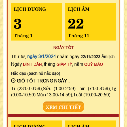
LỊCH DƯƠNG
LỊCH ÂM
3
22
Tháng 1
Tháng 11
NGÀY TỐT
Thứ tư,
ngày 3/1/2024
nhằm ngày
22/11/2023 Âm lịch
Ngày
, tháng
, năm
BÍNH DẦN
GIÁP TÝ
QUÝ MÃO
Hắc đạo (bạch hổ hắc đạo)
GIỜ TỐT TRONG NGÀY :
Tí (23:00-0:59),Sửu (1:00-2:59),Thìn (7:00-8:59),Tỵ
(9:00-10:59),Mùi (13:00-14:59),Tuất (19:00-20:59)
XEM CHI TIẾT
LỊCH DƯƠNG
LỊCH ÂM