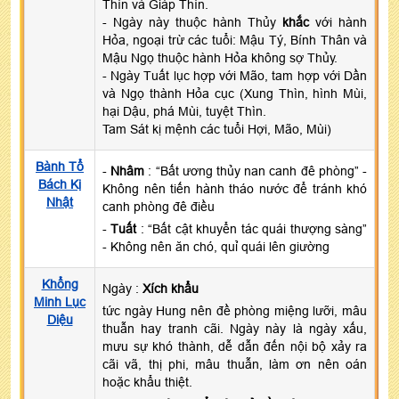
Thìn và Giáp Thìn.
- Ngày này thuộc hành Thủy
khắc
với hành
Hỏa, ngoại trừ các tuổi: Mậu Tý, Bính Thân và
Mậu Ngọ thuộc hành Hỏa không sợ Thủy.
- Ngày Tuất lục hợp với Mão, tam hợp với Dần
và Ngọ thành Hỏa cục (Xung Thìn, hình Mùi,
hại Dậu, phá Mùi, tuyệt Thìn.
Tam Sát kị mệnh các tuổi Hợi, Mão, Mùi)
Bành Tổ
-
Nhâm
: “Bất ương thủy nan canh đê phòng” -
Bách Kị
Không nên tiến hành tháo nước để tránh khó
Nhật
canh phòng đê điều
-
Tuất
: “Bất cật khuyển tác quái thượng sàng”
- Không nên ăn chó, quỉ quái lên giường
Khổng
Ngày :
Xích khẩu
Minh Lục
tức ngày Hung nên đề phòng miệng lưỡi, mâu
Diệu
thuẫn hay tranh cãi. Ngày này là ngày xấu,
mưu sự khó thành, dễ dẫn đến nội bộ xảy ra
cãi vã, thị phi, mâu thuẫn, làm ơn nên oán
hoặc khẩu thiệt.