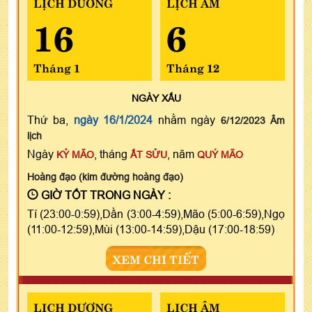
LỊCH DƯƠNG
LỊCH ÂM
16
6
Tháng 1
Tháng 12
NGÀY
XẤU
Thứ ba,
ngày 16/1/2024
nhằm ngày
6/12/2023 Âm
lịch
Ngày
, tháng
, năm
KỶ MÃO
ẤT SỬU
QUÝ MÃO
Hoàng đạo (kim đường hoàng đạo)
GIỜ TỐT TRONG NGÀY :
Tí (23:00-0:59),Dần (3:00-4:59),Mão (5:00-6:59),Ngọ
(11:00-12:59),Mùi (13:00-14:59),Dậu (17:00-18:59)
XEM CHI TIẾT
LỊCH DƯƠNG
LỊCH ÂM