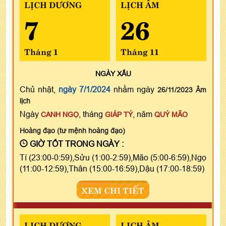
LỊCH DƯƠNG
LỊCH ÂM
7
26
Tháng 1
Tháng 11
NGÀY
XẤU
Chủ nhật,
ngày 7/1/2024
nhằm ngày
26/11/2023 Âm
lịch
Ngày
, tháng
, năm
CANH NGỌ
GIÁP TÝ
QUÝ MÃO
Hoàng đạo (tư mệnh hoàng đạo)
GIỜ TỐT TRONG NGÀY :
Tí (23:00-0:59),Sửu (1:00-2:59),Mão (5:00-6:59),Ngọ
(11:00-12:59),Thân (15:00-16:59),Dậu (17:00-18:59)
XEM CHI TIẾT
LỊCH DƯƠNG
LỊCH ÂM