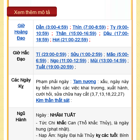
Xem thêm mô tả
Giờ
Dần (3:00-4:59)
;
Thìn (7:00-8:59)
;
Tỵ (9:00-
Hoàng
10:59)
;
Thân (15:00-16:59)
;
Dậu (17:00-
Đạo
18:59)
;
Hợi (21:00-22:59)
;
Giờ Hắc
Tí (23:00-0:59)
;
Sửu (1:00-2:59)
;
Mão (5:00-
Đạo
6:59)
;
Ngọ (11:00-12:59)
;
Mùi (13:00-14:59)
;
Tuất (19:00-20:59)
;
Các Ngày
Phạm phải ngày :
Tam nương
: xấu, ngày này
Kỵ
kỵ tiến hành các việc khai trương, xuất hành,
cưới hỏi, sửa chữa hay cất (3,7,13,18,22,27)
Kim thần thất sát
:
Ngũ
Ngày :
NHÂM TUẤT
Hành
- Tức Chi
khắc
Can (Thổ khắc Thủy), là ngày
hung (phạt nhật).
- Nạp Âm: Ngày Đại hải Thủy
kỵ các tuổi
: Bính