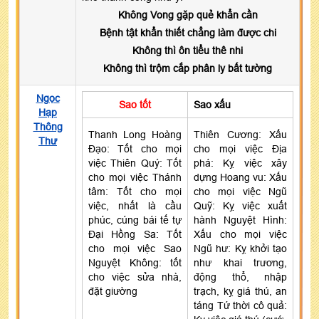
Không Vong gặp quẻ khẩn cần
Bệnh tật khẩn thiết chẳng làm được chi
Không thì ôn tiểu thê nhi
Không thì trộm cắp phân ly bất tường
Ngọc
Sao tốt
Sao xấu
Hạp
Thông
Thanh Long Hoàng
Thiên Cương: Xấu
Thư
Đạo: Tốt cho mọi
cho mọi việc Địa
việc Thiên Quý: Tốt
phá: Kỵ việc xây
cho mọi việc Thánh
dựng Hoang vu: Xấu
tâm: Tốt cho mọi
cho mọi việc Ngũ
việc, nhất là cầu
Quỹ: Kỵ việc xuất
phúc, cúng bái tế tự
hành Nguyệt Hình:
Đại Hồng Sa: Tốt
Xấu cho mọi việc
cho mọi việc Sao
Ngũ hư: Kỵ khởi tạo
Nguyệt Không: tốt
như khai trương,
cho việc sửa nhà,
động thổ, nhập
đặt giường
trạch, kỵ giá thú, an
táng Tứ thời cô quả: