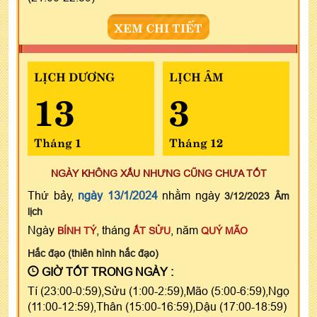
XEM CHI TIẾT
LỊCH DƯƠNG
LỊCH ÂM
13
3
Tháng 1
Tháng 12
NGÀY KHÔNG XẤU NHƯNG CŨNG CHƯA TỐT
Thứ bảy,
ngày 13/1/2024
nhằm ngày
3/12/2023 Âm
lịch
Ngày
, tháng
, năm
BÍNH TÝ
ẤT SỬU
QUÝ MÃO
Hắc đạo (thiên hình hắc đạo)
GIỜ TỐT TRONG NGÀY :
Tí (23:00-0:59),Sửu (1:00-2:59),Mão (5:00-6:59),Ngọ
(11:00-12:59),Thân (15:00-16:59),Dậu (17:00-18:59)