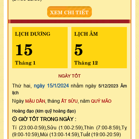
XEM CHI TIẾT
LỊCH DƯƠNG
LỊCH ÂM
15
5
Tháng 1
Tháng 12
NGÀY TỐT
Thứ hai,
ngày 15/1/2024
nhằm ngày
5/12/2023 Âm
lịch
Ngày
, tháng
, năm
MẬU DẦN
ẤT SỬU
QUÝ MÃO
Hoàng đạo (kim quỹ hoàng đạo)
GIỜ TỐT TRONG NGÀY :
Tí (23:00-0:59),Sửu (1:00-2:59),Thìn (7:00-8:59),Tỵ
(9:00-10:59),Mùi (13:00-14:59),Tuất (19:00-20:59)