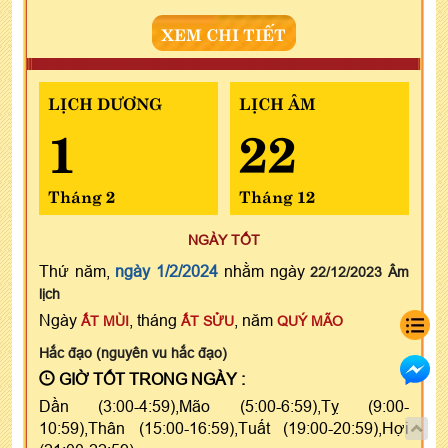
XEM CHI TIẾT
LỊCH DƯƠNG
LỊCH ÂM
1
22
Tháng 2
Tháng 12
NGÀY TỐT
Thứ năm,
ngày 1/2/2024
nhằm ngày
22/12/2023 Âm
lịch
Ngày
, tháng
, năm
ẤT MÙI
ẤT SỬU
QUÝ MÃO
Hắc đạo (nguyên vu hắc đạo)
GIỜ TỐT TRONG NGÀY :
Dần (3:00-4:59),Mão (5:00-6:59),Tỵ (9:00-
10:59),Thân (15:00-16:59),Tuất (19:00-20:59),Hợi