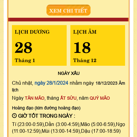
XEM CHI TIẾT
LỊCH DƯƠNG
LỊCH ÂM
28
18
Tháng 1
Tháng 12
NGÀY
XẤU
Chủ nhật,
ngày 28/1/2024
nhằm ngày
18/12/2023 Âm
lịch
Ngày
, tháng
, năm
TÂN MÃO
ẤT SỬU
QUÝ MÃO
Hoàng đạo (kim đường hoàng đạo)
GIỜ TỐT TRONG NGÀY :
Tí (23:00-0:59),Dần (3:00-4:59),Mão (5:00-6:59),Ngọ
(11:00-12:59),Mùi (13:00-14:59),Dậu (17:00-18:59)