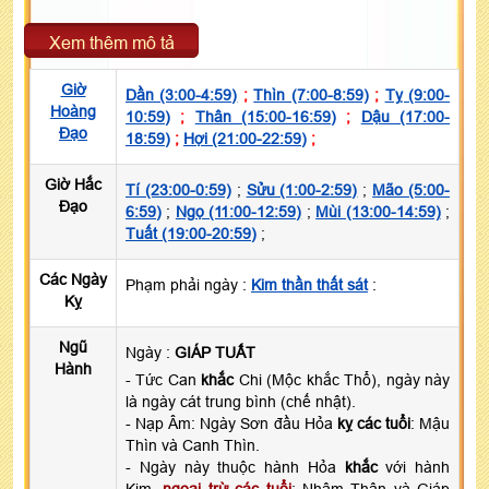
Xem thêm mô tả
Giờ
Dần (3:00-4:59)
;
Thìn (7:00-8:59)
;
Tỵ (9:00-
Hoàng
10:59)
;
Thân (15:00-16:59)
;
Dậu (17:00-
Đạo
18:59)
;
Hợi (21:00-22:59)
;
Giờ Hắc
Tí (23:00-0:59)
;
Sửu (1:00-2:59)
;
Mão (5:00-
Đạo
6:59)
;
Ngọ (11:00-12:59)
;
Mùi (13:00-14:59)
;
Tuất (19:00-20:59)
;
Các Ngày
Phạm phải ngày :
Kim thần thất sát
:
Kỵ
Ngũ
Ngày :
GIÁP TUẤT
Hành
- Tức Can
khắc
Chi (Mộc khắc Thổ), ngày này
là ngày cát trung bình (chế nhật).
- Nạp Âm: Ngày Sơn đầu Hỏa
kỵ các tuổi
: Mậu
Thìn và Canh Thìn.
- Ngày này thuộc hành Hỏa
khắc
với hành
Kim,
ngoại trừ các tuổi
: Nhâm Thân và Giáp