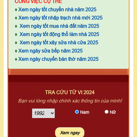
CÔNG VIỆC CỤ THỂ
♦
Xem ngày tốt chuyển nhà năm 2025
♦
Xem ngày tốt nhập trạch nhà mới 2025
♦
Xem ngày tốt mua nhà đất năm 2025
♦
Xem ngày tốt động thổ làm nhà 2025
♦
Xem ngày tốt xây sửa nhà cửa 2025
♦
Xem ngày sửa bếp năm 2025
♦
Xem ngày chuyển bàn thờ năm 2025
TRA CỨU TỬ VI 2024
Bạn vui lòng nhập chính xác thông tin của mình!
Nam
Nữ