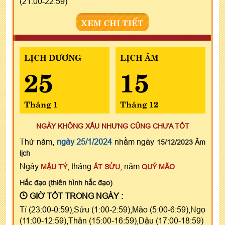
(21:00-22:59)
XEM CHI TIẾT
LỊCH DƯƠNG
LỊCH ÂM
25
15
Tháng 1
Tháng 12
NGÀY KHÔNG XẤU NHƯNG CŨNG CHƯA TỐT
Thứ năm,
ngày 25/1/2024
nhằm ngày
15/12/2023 Âm
lịch
Ngày
, tháng
, năm
MẬU TÝ
ẤT SỬU
QUÝ MÃO
Hắc đạo (thiên hình hắc đạo)
GIỜ TỐT TRONG NGÀY :
Tí (23:00-0:59),Sửu (1:00-2:59),Mão (5:00-6:59),Ngọ
(11:00-12:59),Thân (15:00-16:59),Dậu (17:00-18:59)