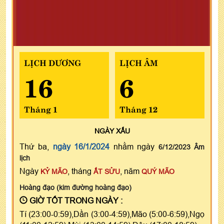
LỊCH DƯƠNG
LỊCH ÂM
16
6
Tháng 1
Tháng 12
NGÀY
XẤU
Thứ ba,
ngày 16/1/2024
nhằm ngày
6/12/2023 Âm
lịch
Ngày
, tháng
, năm
KỶ MÃO
ẤT SỬU
QUÝ MÃO
Hoàng đạo (kim đường hoàng đạo)
GIỜ TỐT TRONG NGÀY :
Tí (23:00-0:59),Dần (3:00-4:59),Mão (5:00-6:59),Ngọ