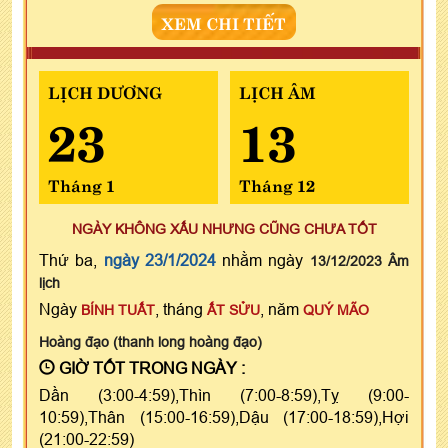
XEM CHI TIẾT
LỊCH DƯƠNG
LỊCH ÂM
23
13
Tháng 1
Tháng 12
NGÀY KHÔNG XẤU NHƯNG CŨNG CHƯA TỐT
Thứ ba,
ngày 23/1/2024
nhằm ngày
13/12/2023 Âm
lịch
Ngày
, tháng
, năm
BÍNH TUẤT
ẤT SỬU
QUÝ MÃO
Hoàng đạo (thanh long hoàng đạo)
GIỜ TỐT TRONG NGÀY :
Dần (3:00-4:59),Thìn (7:00-8:59),Tỵ (9:00-
10:59),Thân (15:00-16:59),Dậu (17:00-18:59),Hợi
(21:00-22:59)