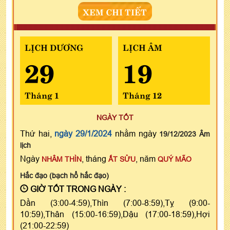
XEM CHI TIẾT
LỊCH DƯƠNG
LỊCH ÂM
29
19
Tháng 1
Tháng 12
NGÀY TỐT
Thứ hai,
ngày 29/1/2024
nhằm ngày
19/12/2023 Âm
lịch
Ngày
, tháng
, năm
NHÂM THÌN
ẤT SỬU
QUÝ MÃO
Hắc đạo (bạch hổ hắc đạo)
GIỜ TỐT TRONG NGÀY :
Dần (3:00-4:59),Thìn (7:00-8:59),Tỵ (9:00-
10:59),Thân (15:00-16:59),Dậu (17:00-18:59),Hợi
(21:00-22:59)