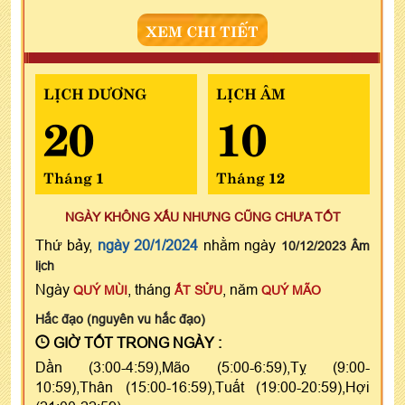
XEM CHI TIẾT
LỊCH DƯƠNG
LỊCH ÂM
20
10
Tháng 1
Tháng 12
NGÀY KHÔNG XẤU NHƯNG CŨNG CHƯA TỐT
Thứ bảy,
ngày 20/1/2024
nhằm ngày
10/12/2023 Âm
lịch
Ngày
, tháng
, năm
QUÝ MÙI
ẤT SỬU
QUÝ MÃO
Hắc đạo (nguyên vu hắc đạo)
GIỜ TỐT TRONG NGÀY :
Dần (3:00-4:59),Mão (5:00-6:59),Tỵ (9:00-
10:59),Thân (15:00-16:59),Tuất (19:00-20:59),Hợi