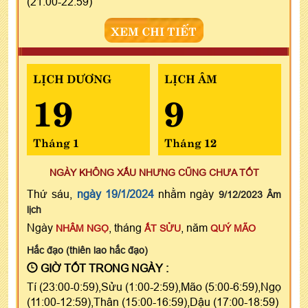
(21:00-22:59)
XEM CHI TIẾT
LỊCH DƯƠNG
LỊCH ÂM
19
9
Tháng 1
Tháng 12
NGÀY KHÔNG XẤU NHƯNG CŨNG CHƯA TỐT
Thứ sáu,
ngày 19/1/2024
nhằm ngày
9/12/2023 Âm
lịch
Ngày
, tháng
, năm
NHÂM NGỌ
ẤT SỬU
QUÝ MÃO
Hắc đạo (thiên lao hắc đạo)
GIỜ TỐT TRONG NGÀY :
Tí (23:00-0:59),Sửu (1:00-2:59),Mão (5:00-6:59),Ngọ
(11:00-12:59),Thân (15:00-16:59),Dậu (17:00-18:59)