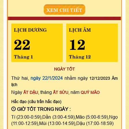
XEM CHI TIẾT
LỊCH DƯƠNG
LỊCH ÂM
22
12
Tháng 1
Tháng 12
NGÀY TỐT
Thứ hai,
ngày 22/1/2024
nhằm ngày
12/12/2023 Âm
lịch
Ngày
, tháng
, năm
ẤT DẬU
ẤT SỬU
QUÝ MÃO
Hắc đạo (câu trần hắc đạo)
GIỜ TỐT TRONG NGÀY :
Tí (23:00-0:59),Dần (3:00-4:59),Mão (5:00-6:59),Ngọ
(11:00-12:59),Mùi (13:00-14:59),Dậu (17:00-18:59)