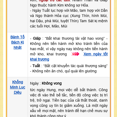
Ngọ thuộc hành Kim không sợ Hỏa.
- Ngày Tuất lục hợp với Mão, tam hợp với Dần
và Ngọ thành Hỏa cục (Xung Thìn, hình Mùi,
hại Dậu, phá Mùi, tuyệt Thìn) Tam Sát kị mệnh
các tuổi Hợi, Mão, Mùi
Bành Tổ
-
Giáp
: “Bất khai thương tài vật hao vong” -
Bách Kị
Không nên tiến hành mở kho tránh tiền của
Nhật
hao mất, vì vậy ngày nay không nên tiến hành
mở kho, khai trương
>>>
Xem ngày tốt
khai trương
-
Tuất
: “Bất cật khuyển tác quái thượng sàng”
- Không nên ăn chó, quỉ quái lên giường
Khổng
Ngày :
Không vong
Minh Lục
tức ngày Hung, mọi việc dễ bất thành. Công
Diệu
việc đi vào thế bế tắc, tiến độ công việc bị trì
trệ, trở ngại. Tiền bạc của cải thất thoát, danh
vọng cũng uy tín bị giảm xuống. Là một ngày
xấu về mọi mặt, nên tránh để hạn chế mưu sự
khó thành công như ý.