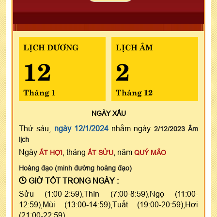
LỊCH DƯƠNG
LỊCH ÂM
12
2
Tháng 1
Tháng 12
NGÀY
XẤU
Thứ sáu,
ngày 12/1/2024
nhằm ngày
2/12/2023 Âm
lịch
Ngày
, tháng
, năm
ẤT HỢI
ẤT SỬU
QUÝ MÃO
Hoàng đạo (minh đường hoàng đạo)
GIỜ TỐT TRONG NGÀY :
Sửu (1:00-2:59),Thìn (7:00-8:59),Ngọ (11:00-
12:59),Mùi (13:00-14:59),Tuất (19:00-20:59),Hợi
(21:00-22:59)