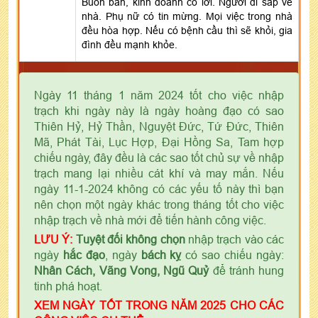
Buôn bán, kinh doanh có lời. Người đi sắp về
nhà. Phụ nữ có tin mừng. Mọi việc trong nhà
đều hòa hợp. Nếu có bệnh cầu thì sẽ khỏi, gia
đình đều mạnh khỏe.
Ngày 11 tháng 1 năm 2024 tốt cho việc nhập
trạch khi ngày này là ngày hoàng đạo có sao
Thiên Hỷ, Hỷ Thần, Nguyệt Đức, Tứ Đức, Thiên
Mã, Phát Tài, Lục Hợp, Đại Hồng Sa, Tam hợp
chiếu ngày, đây đều là các sao tốt chủ sự về nhập
trạch mang lại nhiều cát khí và may mắn. Nếu
ngày 11-1-2024 không có các yếu tố này thì bạn
nên chọn một ngày khác trong tháng tốt cho việc
nhập trạch về nhà mới để tiến hành công việc.
LƯU Ý:
Tuyệt đối không chọn
nhập trạch vào các
ngày
hắc đạo
, ngày
bách kỵ
có sao chiếu ngày:
Nhân Cách, Vãng Vong, Ngũ Quỷ
để tránh hung
tinh phá hoạt.
XEM NGÀY TỐT TRONG NĂM 2025 CHO CÁC