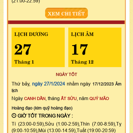
(21:00-22:59)
XEM CHI TIẾT
LỊCH DƯƠNG
LỊCH ÂM
27
17
Tháng 1
Tháng 12
NGÀY TỐT
Thứ bảy,
ngày 27/1/2024
nhằm ngày
17/12/2023 Âm
lịch
Ngày
, tháng
, năm
CANH DẦN
ẤT SỬU
QUÝ MÃO
Hoàng đạo (kim quỹ hoàng đạo)
GIỜ TỐT TRONG NGÀY :
Tí (23:00-0:59),Sửu (1:00-2:59),Thìn (7:00-8:59),Tỵ
(9:00-10:59),Mùi (13:00-14:59),Tuất (19:00-20:59)