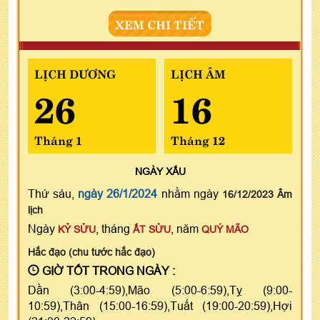
XEM CHI TIẾT
LỊCH DƯƠNG
LỊCH ÂM
26
16
Tháng 1
Tháng 12
NGÀY
XẤU
Thứ sáu,
ngày 26/1/2024
nhằm ngày
16/12/2023 Âm
lịch
Ngày
, tháng
, năm
KỶ SỬU
ẤT SỬU
QUÝ MÃO
Hắc đạo (chu tước hắc đạo)
GIỜ TỐT TRONG NGÀY :
Dần (3:00-4:59),Mão (5:00-6:59),Tỵ (9:00-
10:59),Thân (15:00-16:59),Tuất (19:00-20:59),Hợi