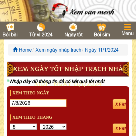
Menu
Bói bài
Tử vi 2024
Ngày tốt
Bói sim
Home
Xem ngày nhập trạch
Ngày 11/1/2024
XEM NGÀY TỐT NHẬP TRẠCH NHÀ
Nhập đầy đủ thông tin để có kết quả tốt nhất
MỚI - NGÀY 11/1/2024
XEM THEO NGÀY
XEM
XEM THEO THÁNG
XEM