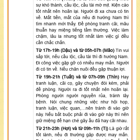
sự khó thành, cầu lộc, cầu tài mờ mịt. Kiện cáo
tốt nhất nên hoãn lại. Người đi xa chưa có tin
về. Mất tiền, mất của nếu đi hướng Nam thì
tìm nhanh mới thấy. Đề phòng tranh cãi, mâu
thuẫn hay miệng tiếng tầm thường. Việc làm
chậm, lâu la nhưng tốt nhất làm việc gì đều
cần chắc chắn.
Từ 17h-19h (Dậu) và từ 05h-07h (Mão)
Tin vui
sắp tới, nếu cầu lộc, cầu tài thì đi hướng Nam.
Đi công việc gặp gỡ có nhiều may mắn. Người
đi có tin về. Nếu chăn nuôi đều gặp thuận lợi.
Từ 19h-21h (Tuất) và từ 07h-09h (Thìn)
Hay
tranh luận, cãi cọ, gây chuyện đói kém, phải
đề phòng. Người ra đi tốt nhất nên hoãn lại.
Phòng người người nguyền rủa, tránh lây
bệnh. Nói chung những việc như hội họp,
tranh luận, việc quan,…nên tránh đi vào giờ
này. Nếu bắt buộc phải đi vào giờ này thì nên
giữ miệng để hạn ché gây ẩu đả hay cãi nhau.
Từ 21h-23h (Hợi) và từ 09h-11h (Tị)
Là giờ rất
tốt lành, nếu đi thường gặp được may mắn.