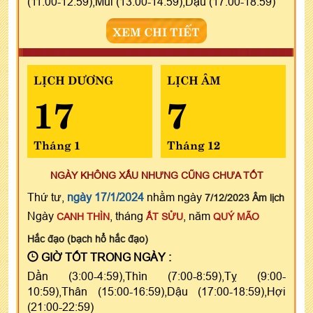
(11:00-12:59),Mùi (13:00-14:59),Dậu (17:00-18:59)
XEM CHI TIẾT
LỊCH DƯƠNG
LỊCH ÂM
17
7
Tháng 1
Tháng 12
NGÀY KHÔNG XẤU NHƯNG CŨNG CHƯA TỐT
Thứ tư,
ngày 17/1/2024
nhằm ngày
7/12/2023 Âm lịch
Ngày
, tháng
, năm
CANH THÌN
ẤT SỬU
QUÝ MÃO
Hắc đạo (bạch hổ hắc đạo)
GIỜ TỐT TRONG NGÀY :
Dần (3:00-4:59),Thìn (7:00-8:59),Tỵ (9:00-
10:59),Thân (15:00-16:59),Dậu (17:00-18:59),Hợi
(21:00-22:59)