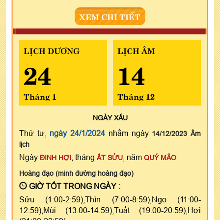
XEM CHI TIẾT
LỊCH DƯƠNG
LỊCH ÂM
24
14
Tháng 1
Tháng 12
NGÀY
XẤU
Thứ tư,
ngày 24/1/2024
nhằm ngày
14/12/2023 Âm
lịch
Ngày
, tháng
, năm
ĐINH HỢI
ẤT SỬU
QUÝ MÃO
Hoàng đạo (minh đường hoàng đạo)
GIỜ TỐT TRONG NGÀY :
Sửu (1:00-2:59),Thìn (7:00-8:59),Ngọ (11:00-
12:59),Mùi (13:00-14:59),Tuất (19:00-20:59),Hợi