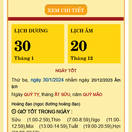
XEM CHI TIẾT
LỊCH DƯƠNG
LỊCH ÂM
30
20
Tháng 1
Tháng 12
NGÀY TỐT
Thứ ba,
ngày 30/1/2024
nhằm ngày
20/12/2023 Âm
lịch
Ngày
, tháng
, năm
QUÝ TỴ
ẤT SỬU
QUÝ MÃO
Hoàng đạo (ngọc đường hoàng đạo)
GIỜ TỐT TRONG NGÀY :
Sửu (1:00-2:59),Thìn (7:00-8:59),Ngọ (11:00-
12:59),Mùi (13:00-14:59),Tuất (19:00-20:59),Hợi