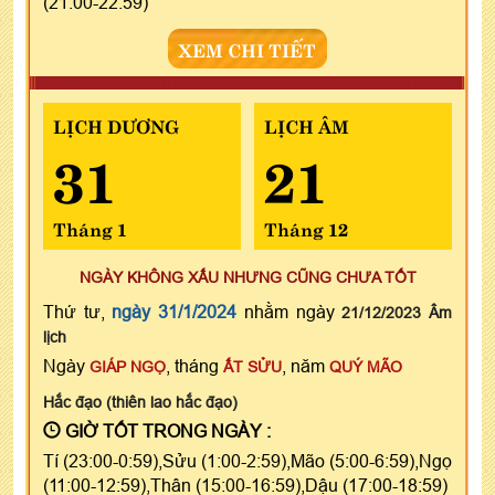
(21:00-22:59)
XEM CHI TIẾT
LỊCH DƯƠNG
LỊCH ÂM
31
21
Tháng 1
Tháng 12
NGÀY KHÔNG XẤU NHƯNG CŨNG CHƯA TỐT
Thứ tư,
ngày 31/1/2024
nhằm ngày
21/12/2023 Âm
lịch
Ngày
, tháng
, năm
GIÁP NGỌ
ẤT SỬU
QUÝ MÃO
Hắc đạo (thiên lao hắc đạo)
GIỜ TỐT TRONG NGÀY :
Tí (23:00-0:59),Sửu (1:00-2:59),Mão (5:00-6:59),Ngọ
(11:00-12:59),Thân (15:00-16:59),Dậu (17:00-18:59)