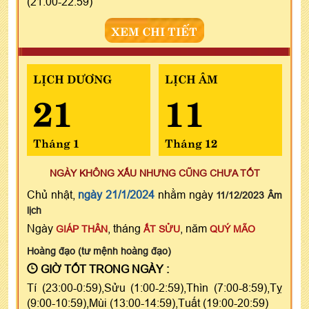
(21:00-22:59)
XEM CHI TIẾT
LỊCH DƯƠNG
LỊCH ÂM
21
11
Tháng 1
Tháng 12
NGÀY KHÔNG XẤU NHƯNG CŨNG CHƯA TỐT
Chủ nhật,
ngày 21/1/2024
nhằm ngày
11/12/2023 Âm
lịch
Ngày
, tháng
, năm
GIÁP THÂN
ẤT SỬU
QUÝ MÃO
Hoàng đạo (tư mệnh hoàng đạo)
GIỜ TỐT TRONG NGÀY :
Tí (23:00-0:59),Sửu (1:00-2:59),Thìn (7:00-8:59),Tỵ
(9:00-10:59),Mùi (13:00-14:59),Tuất (19:00-20:59)