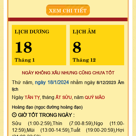
XEM CHI TIẾT
LỊCH DƯƠNG
LỊCH ÂM
18
8
Tháng 1
Tháng 12
NGÀY KHÔNG XẤU NHƯNG CŨNG CHƯA TỐT
Thứ năm,
ngày 18/1/2024
nhằm ngày
8/12/2023 Âm
lịch
Ngày
, tháng
, năm
TÂN TỴ
ẤT SỬU
QUÝ MÃO
Hoàng đạo (ngọc đường hoàng đạo)
GIỜ TỐT TRONG NGÀY :
Sửu (1:00-2:59),Thìn (7:00-8:59),Ngọ (11:00-
12:59),Mùi (13:00-14:59),Tuất (19:00-20:59),Hợi