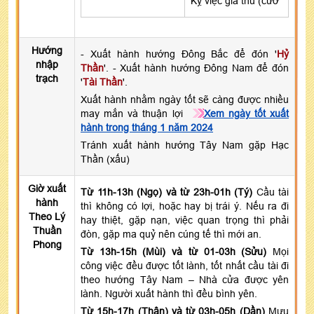
Kỵ việc giá thú (cướ
Hướng
- Xuất hành hướng Đông Bắc để đón '
Hỷ
nhập
Thần
'. - Xuất hành hướng Đông Nam để đón
trạch
'
Tài Thần
'.
Xuất hành nhằm ngày tốt sẽ càng được nhiều
may mắn và thuận lợi
Xem ngày tốt xuất
hành trong tháng 1 năm 2024
Tránh xuất hành hướng Tây Nam gặp Hạc
Thần (xấu)
Giờ xuất
Từ 11h-13h (Ngọ) và từ 23h-01h (Tý)
Cầu tài
hành
thì không có lợi, hoặc hay bị trái ý. Nếu ra đi
Theo Lý
hay thiệt, gặp nạn, việc quan trọng thì phải
Thuần
đòn, gặp ma quỷ nên cúng tế thì mới an.
Phong
Từ 13h-15h (Mùi) và từ 01-03h (Sửu)
Mọi
công việc đều được tốt lành, tốt nhất cầu tài đi
theo hướng Tây Nam – Nhà cửa được yên
lành. Người xuất hành thì đều bình yên.
Từ 15h-17h (Thân) và từ 03h-05h (Dần)
Mưu