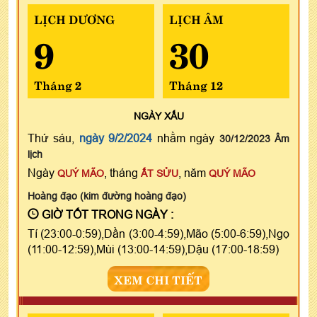
LỊCH DƯƠNG
LỊCH ÂM
9
30
Tháng 2
Tháng 12
NGÀY
XẤU
Thứ sáu,
ngày 9/2/2024
nhằm ngày
30/12/2023 Âm
lịch
Ngày
, tháng
, năm
QUÝ MÃO
ẤT SỬU
QUÝ MÃO
Hoàng đạo (kim đường hoàng đạo)
GIỜ TỐT TRONG NGÀY :
Tí (23:00-0:59),Dần (3:00-4:59),Mão (5:00-6:59),Ngọ
(11:00-12:59),Mùi (13:00-14:59),Dậu (17:00-18:59)
XEM CHI TIẾT