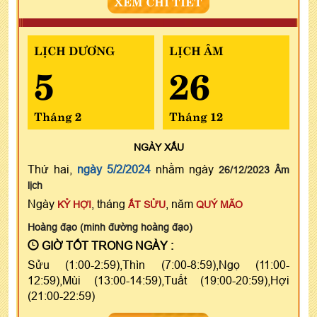
XEM CHI TIẾT
LỊCH DƯƠNG
LỊCH ÂM
5
26
Tháng 2
Tháng 12
NGÀY
XẤU
Thứ hai,
ngày 5/2/2024
nhằm ngày
26/12/2023 Âm
lịch
Ngày
, tháng
, năm
KỶ HỢI
ẤT SỬU
QUÝ MÃO
Hoàng đạo (minh đường hoàng đạo)
GIỜ TỐT TRONG NGÀY :
Sửu (1:00-2:59),Thìn (7:00-8:59),Ngọ (11:00-
12:59),Mùi (13:00-14:59),Tuất (19:00-20:59),Hợi
(21:00-22:59)