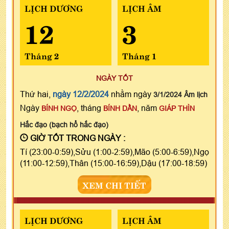
LỊCH DƯƠNG
LỊCH ÂM
12
3
Tháng 2
Tháng 1
NGÀY TỐT
Thứ hai,
ngày 12/2/2024
nhằm ngày
3/1/2024 Âm lịch
Ngày
, tháng
, năm
BÍNH NGỌ
BÍNH DẦN
GIÁP THÌN
Hắc đạo (bạch hổ hắc đạo)
GIỜ TỐT TRONG NGÀY :
Tí (23:00-0:59),Sửu (1:00-2:59),Mão (5:00-6:59),Ngọ
(11:00-12:59),Thân (15:00-16:59),Dậu (17:00-18:59)
XEM CHI TIẾT
LỊCH DƯƠNG
LỊCH ÂM