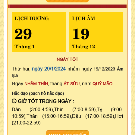
LỊCH DƯƠNG
LỊCH ÂM
29
19
Tháng 1
Tháng 12
NGÀY TỐT
Thứ hai,
ngày 29/1/2024
nhằm ngày
19/12/2023 Âm
lịch
Ngày
, tháng
, năm
NHÂM THÌN
ẤT SỬU
QUÝ MÃO
Hắc đạo (bạch hổ hắc đạo)
GIỜ TỐT TRONG NGÀY :
Dần (3:00-4:59),Thìn (7:00-8:59),Tỵ (9:00-
10:59),Thân (15:00-16:59),Dậu (17:00-18:59),Hợi
(21:00-22:59)