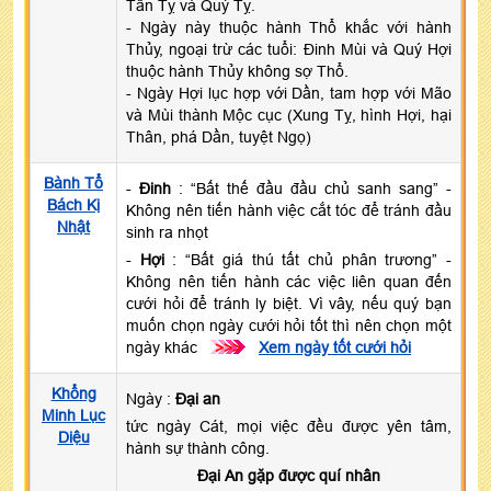
Tân Tỵ và Quý Tỵ.
- Ngày này thuộc hành Thổ khắc với hành
Thủy, ngoại trừ các tuổi: Đinh Mùi và Quý Hợi
thuộc hành Thủy không sợ Thổ.
- Ngày Hợi lục hợp với Dần, tam hợp với Mão
và Mùi thành Mộc cục (Xung Tỵ, hình Hợi, hại
Thân, phá Dần, tuyệt Ngọ)
Bành Tổ
-
Đinh
: “Bất thế đầu đầu chủ sanh sang” -
Bách Kị
Không nên tiến hành việc cắt tóc để tránh đầu
Nhật
sinh ra nhọt
-
Hợi
: “Bất giá thú tất chủ phân trương” -
Không nên tiến hành các việc liên quan đến
cưới hỏi để tránh ly biệt. Vì vây, nếu quý bạn
muốn chọn ngày cưới hỏi tốt thì nên chọn một
ngày khác
>>>
Xem ngày tốt cưới hỏi
Khổng
Ngày :
Đại an
Minh Lục
tức ngày Cát, mọi việc đều được yên tâm,
Diệu
hành sự thành công.
Đại An gặp được quí nhân