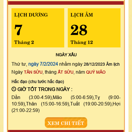
LỊCH DƯƠNG
LỊCH ÂM
7
28
Tháng 2
Tháng 12
NGÀY
XẤU
Thứ tư,
ngày 7/2/2024
nhằm ngày
28/12/2023 Âm lịch
Ngày
, tháng
, năm
TÂN SỬU
ẤT SỬU
QUÝ MÃO
Hắc đạo (chu tước hắc đạo)
GIỜ TỐT TRONG NGÀY :
Dần (3:00-4:59),Mão (5:00-6:59),Tỵ (9:00-
10:59),Thân (15:00-16:59),Tuất (19:00-20:59),Hợi
(21:00-22:59)
XEM CHI TIẾT