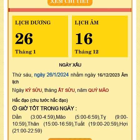
XEM CHI TIẾT
LỊCH DƯƠNG
LỊCH ÂM
26
16
Tháng 1
Tháng 12
NGÀY
XẤU
Thứ sáu,
ngày 26/1/2024
nhằm ngày
16/12/2023 Âm
lịch
Ngày
, tháng
, năm
KỶ SỬU
ẤT SỬU
QUÝ MÃO
Hắc đạo (chu tước hắc đạo)
GIỜ TỐT TRONG NGÀY :
Dần (3:00-4:59),Mão (5:00-6:59),Tỵ (9:00-
10:59),Thân (15:00-16:59),Tuất (19:00-20:59),Hợi
(21:00-22:59)