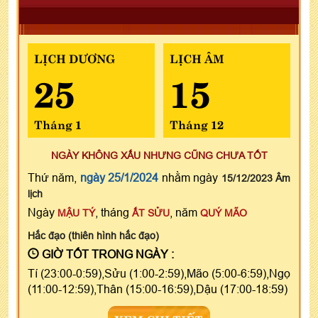
LỊCH DƯƠNG
LỊCH ÂM
25
15
Tháng 1
Tháng 12
NGÀY KHÔNG XẤU NHƯNG CŨNG CHƯA TỐT
Thứ năm,
ngày 25/1/2024
nhằm ngày
15/12/2023 Âm
lịch
Ngày
, tháng
, năm
MẬU TÝ
ẤT SỬU
QUÝ MÃO
Hắc đạo (thiên hình hắc đạo)
GIỜ TỐT TRONG NGÀY :
Tí (23:00-0:59),Sửu (1:00-2:59),Mão (5:00-6:59),Ngọ
(11:00-12:59),Thân (15:00-16:59),Dậu (17:00-18:59)