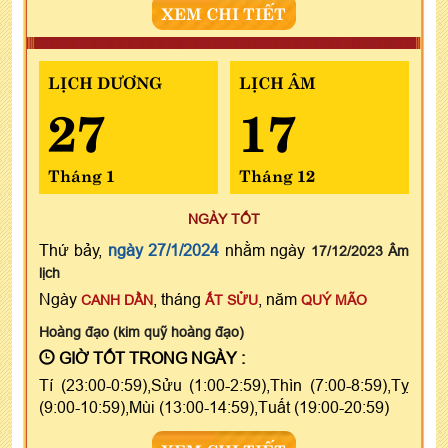
XEM CHI TIẾT
LỊCH DƯƠNG
LỊCH ÂM
27
17
Tháng 1
Tháng 12
NGÀY TỐT
Thứ bảy,
ngày 27/1/2024
nhằm ngày
17/12/2023 Âm
lịch
Ngày
, tháng
, năm
CANH DẦN
ẤT SỬU
QUÝ MÃO
Hoàng đạo (kim quỹ hoàng đạo)
GIỜ TỐT TRONG NGÀY :
Tí (23:00-0:59),Sửu (1:00-2:59),Thìn (7:00-8:59),Tỵ
(9:00-10:59),Mùi (13:00-14:59),Tuất (19:00-20:59)