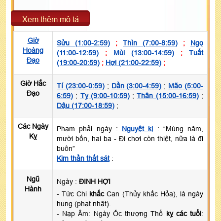
Xem thêm mô tả
Giờ
Sửu (1:00-2:59)
;
Thìn (7:00-8:59)
;
Ngọ
Hoàng
(11:00-12:59)
;
Mùi (13:00-14:59)
;
Tuất
Đạo
(19:00-20:59)
;
Hợi (21:00-22:59)
;
Giờ Hắc
Tí (23:00-0:59)
;
Dần (3:00-4:59)
;
Mão (5:00-
Đạo
6:59)
;
Tỵ (9:00-10:59)
;
Thân (15:00-16:59)
;
Dậu (17:00-18:59)
;
Các Ngày
Phạm phải ngày :
Nguyệt kị
: “Mùng năm,
Kỵ
mười bốn, hai ba - Đi chơi còn thiệt, nữa là đi
buôn”
Kim thần thất sát
:
Ngũ
Ngày :
ĐINH HỢI
Hành
- Tức Chi
khắc
Can (Thủy khắc Hỏa), là ngày
hung (phạt nhật).
- Nạp Âm: Ngày Ốc thượng Thổ
kỵ các tuổi
: