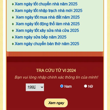
♦
Xem ngày tốt chuyển nhà năm 2025
♦
Xem ngày tốt nhập trạch nhà mới 2025
♦
Xem ngày tốt mua nhà đất năm 2025
♦
Xem ngày tốt động thổ làm nhà 2025
♦
Xem ngày tốt xây sửa nhà cửa 2025
♦
Xem ngày sửa bếp năm 2025
♦
Xem ngày chuyển bàn thờ năm 2025
TRA CỨU TỬ VI 2024
Bạn vui lòng nhập chính xác thông tin của mình!
Nam
Nữ