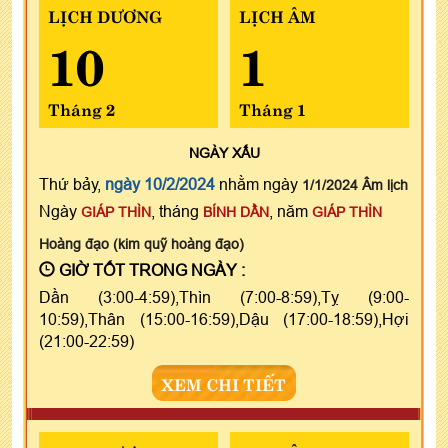
LỊCH DƯƠNG
LỊCH ÂM
10
1
Tháng 2
Tháng 1
NGÀY
XẤU
Thứ bảy,
ngày 10/2/2024
nhằm ngày
1/1/2024 Âm lịch
Ngày
, tháng
, năm
GIÁP THÌN
BÍNH DẦN
GIÁP THÌN
Hoàng đạo (kim quỹ hoàng đạo)
GIỜ TỐT TRONG NGÀY :
Dần (3:00-4:59),Thìn (7:00-8:59),Tỵ (9:00-
10:59),Thân (15:00-16:59),Dậu (17:00-18:59),Hợi
(21:00-22:59)
XEM CHI TIẾT