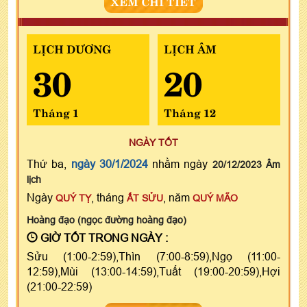
XEM CHI TIẾT
LỊCH DƯƠNG
LỊCH ÂM
30
20
Tháng 1
Tháng 12
NGÀY TỐT
Thứ ba,
ngày 30/1/2024
nhằm ngày
20/12/2023 Âm
lịch
Ngày
, tháng
, năm
QUÝ TỴ
ẤT SỬU
QUÝ MÃO
Hoàng đạo (ngọc đường hoàng đạo)
GIỜ TỐT TRONG NGÀY :
Sửu (1:00-2:59),Thìn (7:00-8:59),Ngọ (11:00-
12:59),Mùi (13:00-14:59),Tuất (19:00-20:59),Hợi
(21:00-22:59)