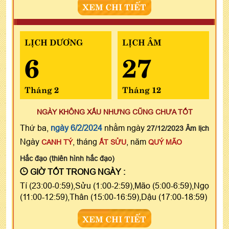
XEM CHI TIẾT
LỊCH DƯƠNG
LỊCH ÂM
6
27
Tháng 2
Tháng 12
NGÀY KHÔNG XẤU NHƯNG CŨNG CHƯA TỐT
Thứ ba,
ngày 6/2/2024
nhằm ngày
27/12/2023 Âm lịch
Ngày
, tháng
, năm
CANH TÝ
ẤT SỬU
QUÝ MÃO
Hắc đạo (thiên hình hắc đạo)
GIỜ TỐT TRONG NGÀY :
Tí (23:00-0:59),Sửu (1:00-2:59),Mão (5:00-6:59),Ngọ
(11:00-12:59),Thân (15:00-16:59),Dậu (17:00-18:59)
XEM CHI TIẾT