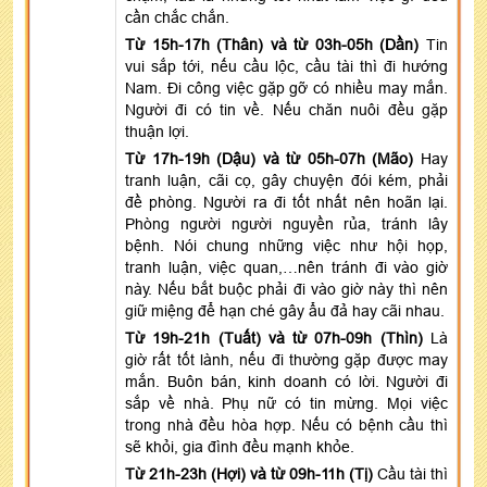
cần chắc chắn.
Từ 15h-17h (Thân) và từ 03h-05h (Dần)
Tin
vui sắp tới, nếu cầu lộc, cầu tài thì đi hướng
Nam. Đi công việc gặp gỡ có nhiều may mắn.
Người đi có tin về. Nếu chăn nuôi đều gặp
thuận lợi.
Từ 17h-19h (Dậu) và từ 05h-07h (Mão)
Hay
tranh luận, cãi cọ, gây chuyện đói kém, phải
đề phòng. Người ra đi tốt nhất nên hoãn lại.
Phòng người người nguyền rủa, tránh lây
bệnh. Nói chung những việc như hội họp,
tranh luận, việc quan,…nên tránh đi vào giờ
này. Nếu bắt buộc phải đi vào giờ này thì nên
giữ miệng để hạn ché gây ẩu đả hay cãi nhau.
Từ 19h-21h (Tuất) và từ 07h-09h (Thìn)
Là
giờ rất tốt lành, nếu đi thường gặp được may
mắn. Buôn bán, kinh doanh có lời. Người đi
sắp về nhà. Phụ nữ có tin mừng. Mọi việc
trong nhà đều hòa hợp. Nếu có bệnh cầu thì
sẽ khỏi, gia đình đều mạnh khỏe.
Từ 21h-23h (Hợi) và từ 09h-11h (Tị)
Cầu tài thì