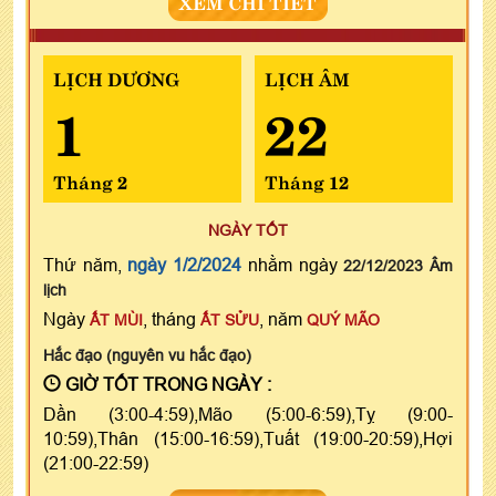
XEM CHI TIẾT
LỊCH DƯƠNG
LỊCH ÂM
1
22
Tháng 2
Tháng 12
NGÀY TỐT
Thứ năm,
ngày 1/2/2024
nhằm ngày
22/12/2023 Âm
lịch
Ngày
, tháng
, năm
ẤT MÙI
ẤT SỬU
QUÝ MÃO
Hắc đạo (nguyên vu hắc đạo)
GIỜ TỐT TRONG NGÀY :
Dần (3:00-4:59),Mão (5:00-6:59),Tỵ (9:00-
10:59),Thân (15:00-16:59),Tuất (19:00-20:59),Hợi
(21:00-22:59)