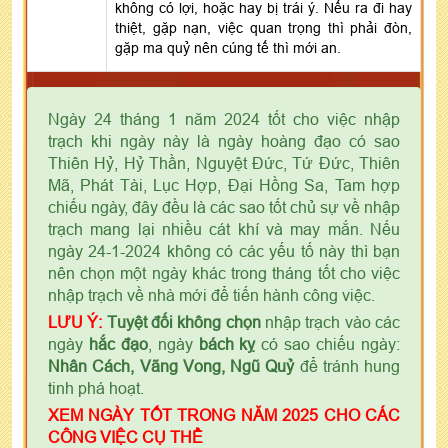
không có lợi, hoặc hay bị trái ý. Nếu ra đi hay
thiệt, gặp nạn, việc quan trọng thì phải đòn,
gặp ma quỷ nên cúng tế thì mới an.
Ngày 24 tháng 1 năm 2024 tốt cho việc nhập
trạch khi ngày này là ngày hoàng đạo có sao
Thiên Hỷ, Hỷ Thần, Nguyệt Đức, Tứ Đức, Thiên
Mã, Phát Tài, Lục Hợp, Đại Hồng Sa, Tam hợp
chiếu ngày, đây đều là các sao tốt chủ sự về nhập
trạch mang lại nhiều cát khí và may mắn. Nếu
ngày 24-1-2024 không có các yếu tố này thì bạn
nên chọn một ngày khác trong tháng tốt cho việc
nhập trạch về nhà mới để tiến hành công việc.
LƯU Ý:
Tuyệt đối không chọn
nhập trạch vào các
ngày
hắc đạo
, ngày
bách kỵ
có sao chiếu ngày:
Nhân Cách, Vãng Vong, Ngũ Quỷ
để tránh hung
tinh phá hoạt.
XEM NGÀY TỐT TRONG NĂM 2025 CHO CÁC
CÔNG VIỆC CỤ THỂ