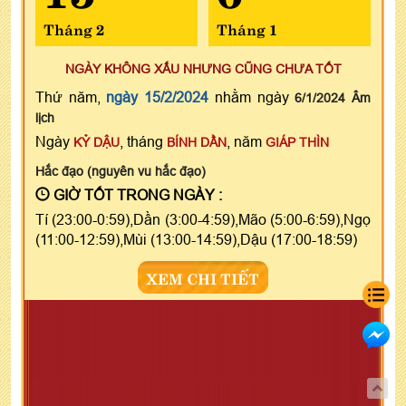
Tháng 2
Tháng 1
NGÀY KHÔNG XẤU NHƯNG CŨNG CHƯA TỐT
Thứ năm,
ngày 15/2/2024
nhằm ngày
6/1/2024 Âm
lịch
Ngày
, tháng
, năm
KỶ DẬU
BÍNH DẦN
GIÁP THÌN
Hắc đạo (nguyên vu hắc đạo)
GIỜ TỐT TRONG NGÀY :
Tí (23:00-0:59),Dần (3:00-4:59),Mão (5:00-6:59),Ngọ
(11:00-12:59),Mùi (13:00-14:59),Dậu (17:00-18:59)
XEM CHI TIẾT