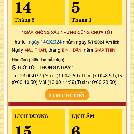
14
5
Tháng 2
Tháng 1
NGÀY KHÔNG XẤU NHƯNG CŨNG CHƯA TỐT
Thứ tư,
ngày 14/2/2024
nhằm ngày
5/1/2024 Âm lịch
Ngày
, tháng
, năm
MẬU THÂN
BÍNH DẦN
GIÁP THÌN
Hắc đạo (thiên lao hắc đạo)
GIỜ TỐT TRONG NGÀY :
Tí (23:00-0:59),Sửu (1:00-2:59),Thìn (7:00-8:59),Tỵ
(9:00-10:59),Mùi (13:00-14:59),Tuất (19:00-20:59)
XEM CHI TIẾT
LỊCH DƯƠNG
LỊCH ÂM
15
6