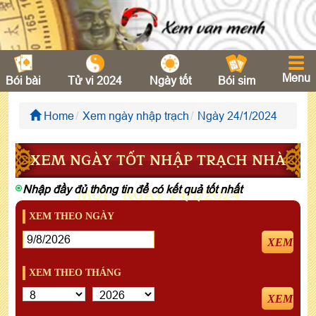
Menu
Bói bài
Tử vi 2024
Ngày tốt
Bói sim
Home
Xem ngày nhập trạch
Ngày 24/1/2024
XEM NGÀY TỐT NHẬP TRẠCH NHÀ
Nhập đầy đủ thông tin để có kết quả tốt nhất
MỚI - NGÀY 24/1/2024
XEM THEO NGÀY
XEM
XEM THEO THÁNG
XEM