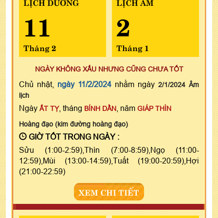
LỊCH DƯƠNG
LỊCH ÂM
11
2
Tháng 2
Tháng 1
NGÀY KHÔNG XẤU NHƯNG CŨNG CHƯA TỐT
Chủ nhật,
ngày 11/2/2024
nhằm ngày
2/1/2024 Âm
lịch
Ngày
, tháng
, năm
ẤT TỴ
BÍNH DẦN
GIÁP THÌN
Hoàng đạo (kim đường hoàng đạo)
GIỜ TỐT TRONG NGÀY :
Sửu (1:00-2:59),Thìn (7:00-8:59),Ngọ (11:00-
12:59),Mùi (13:00-14:59),Tuất (19:00-20:59),Hợi
(21:00-22:59)
XEM CHI TIẾT