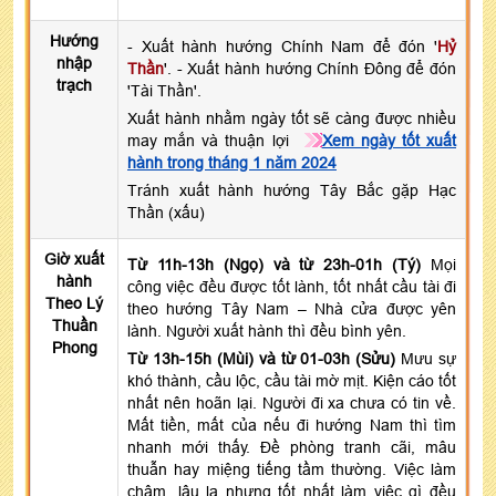
Hướng
- Xuất hành hướng Chính Nam để đón '
Hỷ
nhập
Thần
'. - Xuất hành hướng Chính Đông để đón
trạch
'Tài Thần'.
Xuất hành nhằm ngày tốt sẽ càng được nhiều
may mắn và thuận lợi
Xem ngày tốt xuất
hành trong tháng 1 năm 2024
Tránh xuất hành hướng Tây Bắc gặp Hạc
Thần (xấu)
Giờ xuất
Từ 11h-13h (Ngọ) và từ 23h-01h (Tý)
Mọi
hành
công việc đều được tốt lành, tốt nhất cầu tài đi
Theo Lý
theo hướng Tây Nam – Nhà cửa được yên
Thuần
lành. Người xuất hành thì đều bình yên.
Phong
Từ 13h-15h (Mùi) và từ 01-03h (Sửu)
Mưu sự
khó thành, cầu lộc, cầu tài mờ mịt. Kiện cáo tốt
nhất nên hoãn lại. Người đi xa chưa có tin về.
Mất tiền, mất của nếu đi hướng Nam thì tìm
nhanh mới thấy. Đề phòng tranh cãi, mâu
thuẫn hay miệng tiếng tầm thường. Việc làm
chậm, lâu la nhưng tốt nhất làm việc gì đều