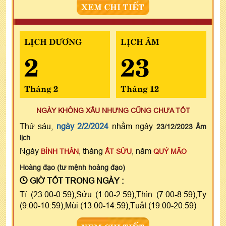
XEM CHI TIẾT
LỊCH DƯƠNG
LỊCH ÂM
2
23
Tháng 2
Tháng 12
NGÀY KHÔNG XẤU NHƯNG CŨNG CHƯA TỐT
Thứ sáu,
ngày 2/2/2024
nhằm ngày
23/12/2023 Âm
lịch
Ngày
, tháng
, năm
BÍNH THÂN
ẤT SỬU
QUÝ MÃO
Hoàng đạo (tư mệnh hoàng đạo)
GIỜ TỐT TRONG NGÀY :
Tí (23:00-0:59),Sửu (1:00-2:59),Thìn (7:00-8:59),Tỵ
(9:00-10:59),Mùi (13:00-14:59),Tuất (19:00-20:59)