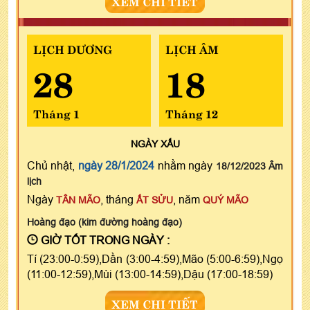
XEM CHI TIẾT
LỊCH DƯƠNG
LỊCH ÂM
28
18
Tháng 1
Tháng 12
NGÀY
XẤU
Chủ nhật,
ngày 28/1/2024
nhằm ngày
18/12/2023 Âm
lịch
Ngày
, tháng
, năm
TÂN MÃO
ẤT SỬU
QUÝ MÃO
Hoàng đạo (kim đường hoàng đạo)
GIỜ TỐT TRONG NGÀY :
Tí (23:00-0:59),Dần (3:00-4:59),Mão (5:00-6:59),Ngọ
(11:00-12:59),Mùi (13:00-14:59),Dậu (17:00-18:59)
XEM CHI TIẾT