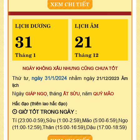
XEM CHI TIẾT
LỊCH DƯƠNG
LỊCH ÂM
31
21
Tháng 1
Tháng 12
NGÀY KHÔNG XẤU NHƯNG CŨNG CHƯA TỐT
Thứ tư,
ngày 31/1/2024
nhằm ngày
21/12/2023 Âm
lịch
Ngày
, tháng
, năm
GIÁP NGỌ
ẤT SỬU
QUÝ MÃO
Hắc đạo (thiên lao hắc đạo)
GIỜ TỐT TRONG NGÀY :
Tí (23:00-0:59),Sửu (1:00-2:59),Mão (5:00-6:59),Ngọ
(11:00-12:59),Thân (15:00-16:59),Dậu (17:00-18:59)