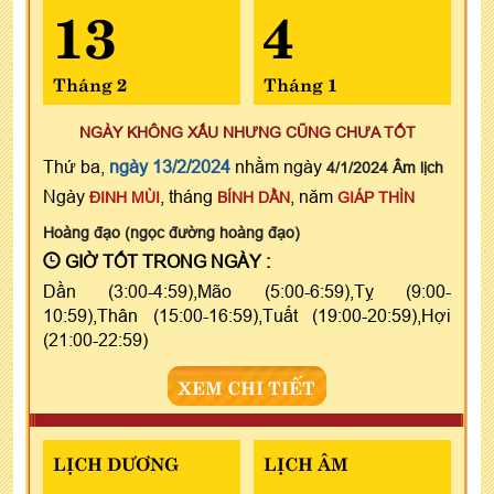
13
4
Tháng 2
Tháng 1
NGÀY KHÔNG XẤU NHƯNG CŨNG CHƯA TỐT
Thứ ba,
ngày 13/2/2024
nhằm ngày
4/1/2024 Âm lịch
Ngày
, tháng
, năm
ĐINH MÙI
BÍNH DẦN
GIÁP THÌN
Hoàng đạo (ngọc đường hoàng đạo)
GIỜ TỐT TRONG NGÀY :
Dần (3:00-4:59),Mão (5:00-6:59),Tỵ (9:00-
10:59),Thân (15:00-16:59),Tuất (19:00-20:59),Hợi
(21:00-22:59)
XEM CHI TIẾT
LỊCH DƯƠNG
LỊCH ÂM