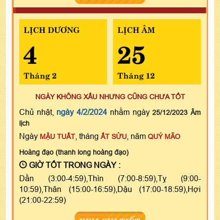
LỊCH DƯƠNG
LỊCH ÂM
4
25
Tháng 2
Tháng 12
NGÀY KHÔNG XẤU NHƯNG CŨNG CHƯA TỐT
Chủ nhật,
ngày 4/2/2024
nhằm ngày
25/12/2023 Âm
lịch
Ngày
, tháng
, năm
MẬU TUẤT
ẤT SỬU
QUÝ MÃO
Hoàng đạo (thanh long hoàng đạo)
GIỜ TỐT TRONG NGÀY :
Dần (3:00-4:59),Thìn (7:00-8:59),Tỵ (9:00-
10:59),Thân (15:00-16:59),Dậu (17:00-18:59),Hợi
(21:00-22:59)