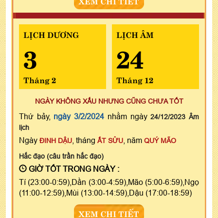
XEM CHI TIẾT
LỊCH DƯƠNG
LỊCH ÂM
3
24
Tháng 2
Tháng 12
NGÀY KHÔNG XẤU NHƯNG CŨNG CHƯA TỐT
Thứ bảy,
ngày 3/2/2024
nhằm ngày
24/12/2023 Âm
lịch
Ngày
, tháng
, năm
ĐINH DẬU
ẤT SỬU
QUÝ MÃO
Hắc đạo (câu trần hắc đạo)
GIỜ TỐT TRONG NGÀY :
Tí (23:00-0:59),Dần (3:00-4:59),Mão (5:00-6:59),Ngọ
(11:00-12:59),Mùi (13:00-14:59),Dậu (17:00-18:59)
XEM CHI TIẾT