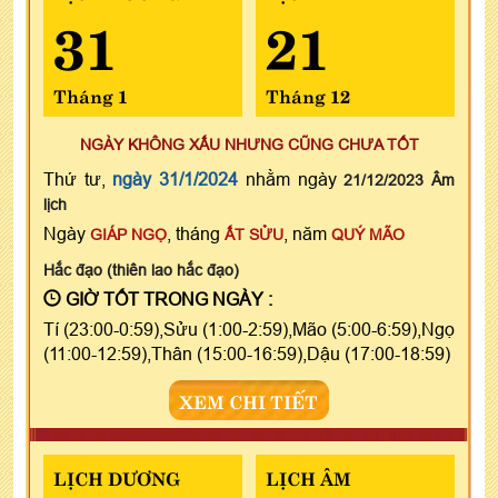
31
21
Tháng 1
Tháng 12
NGÀY KHÔNG XẤU NHƯNG CŨNG CHƯA TỐT
Thứ tư,
ngày 31/1/2024
nhằm ngày
21/12/2023 Âm
lịch
Ngày
, tháng
, năm
GIÁP NGỌ
ẤT SỬU
QUÝ MÃO
Hắc đạo (thiên lao hắc đạo)
GIỜ TỐT TRONG NGÀY :
Tí (23:00-0:59),Sửu (1:00-2:59),Mão (5:00-6:59),Ngọ
(11:00-12:59),Thân (15:00-16:59),Dậu (17:00-18:59)
XEM CHI TIẾT
LỊCH DƯƠNG
LỊCH ÂM