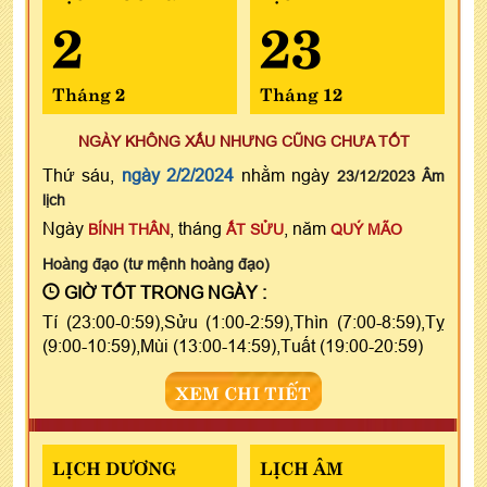
2
23
Tháng 2
Tháng 12
NGÀY KHÔNG XẤU NHƯNG CŨNG CHƯA TỐT
Thứ sáu,
ngày 2/2/2024
nhằm ngày
23/12/2023 Âm
lịch
Ngày
, tháng
, năm
BÍNH THÂN
ẤT SỬU
QUÝ MÃO
Hoàng đạo (tư mệnh hoàng đạo)
GIỜ TỐT TRONG NGÀY :
Tí (23:00-0:59),Sửu (1:00-2:59),Thìn (7:00-8:59),Tỵ
(9:00-10:59),Mùi (13:00-14:59),Tuất (19:00-20:59)
XEM CHI TIẾT
LỊCH DƯƠNG
LỊCH ÂM