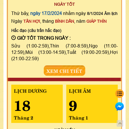
NGÀY TỐT
Thứ bảy,
ngày 17/2/2024
nhằm ngày
8/1/2024 Âm lịch
Ngày
, tháng
, năm
TÂN HỢI
BÍNH DẦN
GIÁP THÌN
Hắc đạo (câu trần hắc đạo)
GIỜ TỐT TRONG NGÀY :
Sửu (1:00-2:59),Thìn (7:00-8:59),Ngọ (11:00-
12:59),Mùi (13:00-14:59),Tuất (19:00-20:59),Hợi
(21:00-22:59)
XEM CHI TIẾT
LỊCH DƯƠNG
LỊCH ÂM
18
9
Tháng 2
Tháng 1