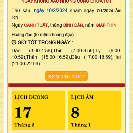
NGÀY KHÔNG XẤU NHƯNG CŨNG CHƯA TỐT
Thứ sáu,
ngày 16/2/2024
nhằm ngày
7/1/2024 Âm
lịch
Ngày
, tháng
, năm
CANH TUẤT
BÍNH DẦN
GIÁP THÌN
Hoàng đạo (tư mệnh hoàng đạo)
GIỜ TỐT TRONG NGÀY :
Dần (3:00-4:59),Thìn (7:00-8:59),Tỵ (9:00-
10:59),Thân (15:00-16:59),Dậu (17:00-18:59),Hợi
(21:00-22:59)
XEM CHI TIẾT
LỊCH DƯƠNG
LỊCH ÂM
17
8
Tháng 2
Tháng 1