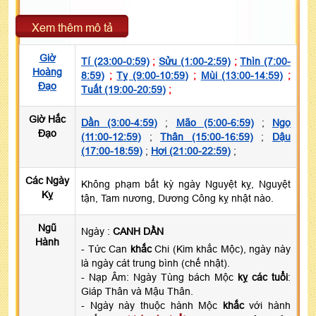
Xem thêm mô tả
Giờ
Tí (23:00-0:59)
;
Sửu (1:00-2:59)
;
Thìn (7:00-
Hoàng
8:59)
;
Tỵ (9:00-10:59)
;
Mùi (13:00-14:59)
;
Đạo
Tuất (19:00-20:59)
;
Giờ Hắc
Dần (3:00-4:59)
;
Mão (5:00-6:59)
;
Ngọ
Đạo
(11:00-12:59)
;
Thân (15:00-16:59)
;
Dậu
(17:00-18:59)
;
Hợi (21:00-22:59)
;
Các Ngày
Không phạm bất kỳ ngày Nguyệt kỵ, Nguyệt
Kỵ
tận, Tam nương, Dương Công kỵ nhật nào.
Ngũ
Ngày :
CANH DẦN
Hành
- Tức Can
khắc
Chi (Kim khắc Mộc), ngày này
là ngày cát trung bình (chế nhật).
- Nạp Âm: Ngày Tùng bách Mộc
kỵ các tuổi
:
Giáp Thân và Mậu Thân.
- Ngày này thuộc hành Mộc
khắc
với hành