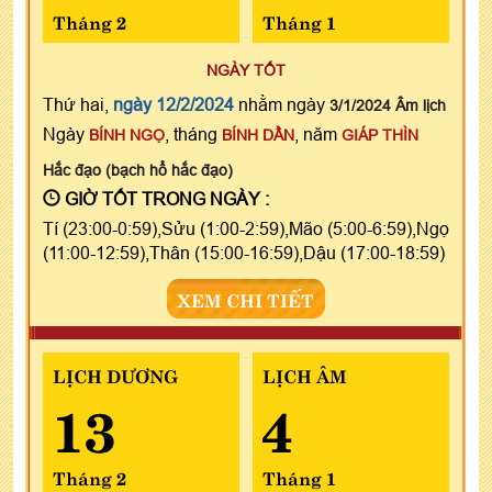
Tháng 2
Tháng 1
NGÀY TỐT
Thứ hai,
ngày 12/2/2024
nhằm ngày
3/1/2024 Âm lịch
Ngày
, tháng
, năm
BÍNH NGỌ
BÍNH DẦN
GIÁP THÌN
Hắc đạo (bạch hổ hắc đạo)
GIỜ TỐT TRONG NGÀY :
Tí (23:00-0:59),Sửu (1:00-2:59),Mão (5:00-6:59),Ngọ
(11:00-12:59),Thân (15:00-16:59),Dậu (17:00-18:59)
XEM CHI TIẾT
LỊCH DƯƠNG
LỊCH ÂM
13
4
Tháng 2
Tháng 1