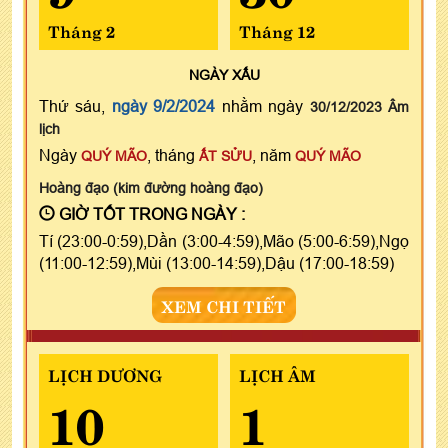
Tháng 2
Tháng 12
NGÀY
XẤU
Thứ sáu,
ngày 9/2/2024
nhằm ngày
30/12/2023 Âm
lịch
Ngày
, tháng
, năm
QUÝ MÃO
ẤT SỬU
QUÝ MÃO
Hoàng đạo (kim đường hoàng đạo)
GIỜ TỐT TRONG NGÀY :
Tí (23:00-0:59),Dần (3:00-4:59),Mão (5:00-6:59),Ngọ
(11:00-12:59),Mùi (13:00-14:59),Dậu (17:00-18:59)
XEM CHI TIẾT
LỊCH DƯƠNG
LỊCH ÂM
10
1