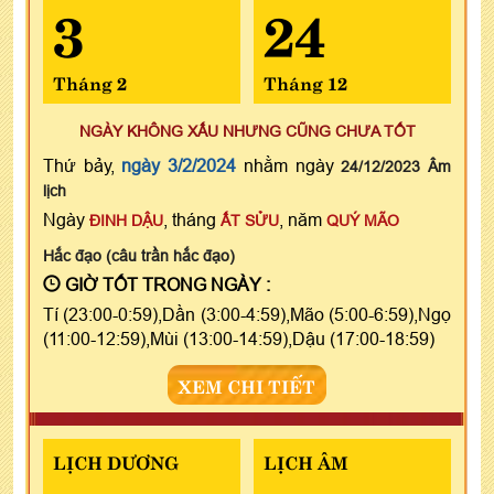
3
24
Tháng 2
Tháng 12
NGÀY KHÔNG XẤU NHƯNG CŨNG CHƯA TỐT
Thứ bảy,
ngày 3/2/2024
nhằm ngày
24/12/2023 Âm
lịch
Ngày
, tháng
, năm
ĐINH DẬU
ẤT SỬU
QUÝ MÃO
Hắc đạo (câu trần hắc đạo)
GIỜ TỐT TRONG NGÀY :
Tí (23:00-0:59),Dần (3:00-4:59),Mão (5:00-6:59),Ngọ
(11:00-12:59),Mùi (13:00-14:59),Dậu (17:00-18:59)
XEM CHI TIẾT
LỊCH DƯƠNG
LỊCH ÂM