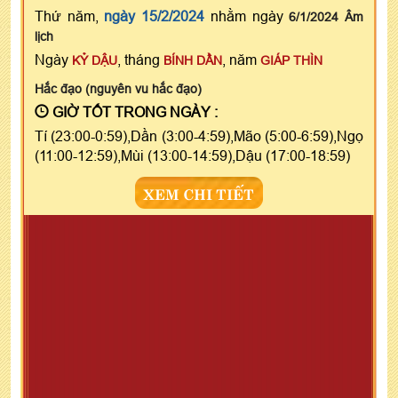
Thứ năm,
ngày 15/2/2024
nhằm ngày
6/1/2024 Âm
lịch
Ngày
, tháng
, năm
KỶ DẬU
BÍNH DẦN
GIÁP THÌN
Hắc đạo (nguyên vu hắc đạo)
GIỜ TỐT TRONG NGÀY :
Tí (23:00-0:59),Dần (3:00-4:59),Mão (5:00-6:59),Ngọ
(11:00-12:59),Mùi (13:00-14:59),Dậu (17:00-18:59)
XEM CHI TIẾT