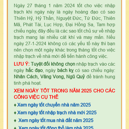
Ngày 27 tháng 1 năm 2024 tốt cho việc nhập
trạch khi ngày này là ngày hoàng đạo có sao
Thiên Hỷ, Hỷ Thần, Nguyệt Đức, Tứ Đức, Thiên
Mã, Phát Tài, Lục Hợp, Đại Hồng Sa, Tam hợp
chiếu ngày, đây đều là các sao tốt chủ sự về nhập
trạch mang lại nhiều cát khí và may mắn. Nếu
ngày 27-1-2024 không có các yếu tố này thì bạn
nên chọn một ngày khác trong tháng tốt cho việc
nhập trạch về nhà mới để tiến hành công việc.
LƯU Ý:
Tuyệt đối không chọn
nhập trạch vào các
ngày
hắc đạo
, ngày
bách kỵ
có sao chiếu ngày:
Nhân Cách, Vãng Vong, Ngũ Quỷ
để tránh hung
tinh phá hoạt.
XEM NGÀY TỐT TRONG NĂM 2025 CHO CÁC
CÔNG VIỆC CỤ THỂ
♦
Xem ngày tốt chuyển nhà năm 2025
♦
Xem ngày tốt nhập trạch nhà mới 2025
♦
Xem ngày tốt mua nhà đất năm 2025
♦
Xem ngày tốt động thổ làm nhà 2025