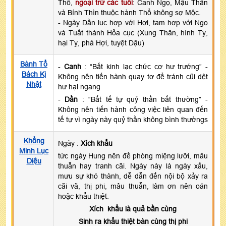
Thổ,
ngoại trừ các tuổi
: Canh Ngọ, Mậu Thân
và Bính Thìn thuộc hành Thổ không sợ Mộc.
- Ngày Dần lục hợp với Hợi, tam hợp với Ngọ
và Tuất thành Hỏa cục (Xung Thân, hình Tỵ,
hại Tỵ, phá Hợi, tuyệt Dậu)
Bành Tổ
-
Canh
: “Bất kinh lạc chức cơ hư trướng” -
Bách Kị
Không nên tiến hành quay tơ để tránh cũi dệt
Nhật
hư hại ngang
-
Dần
: “Bất tế tự quỷ thần bất thường” -
Không nên tiến hành công việc liên quan đến
tế tự vì ngày này quỷ thần không bình thườngs
Khổng
Ngày :
Xích khẩu
Minh Lục
tức ngày Hung nên đề phòng miệng lưỡi, mâu
Diệu
thuẫn hay tranh cãi. Ngày này là ngày xấu,
mưu sự khó thành, dễ dẫn đến nội bộ xảy ra
cãi vã, thị phi, mâu thuẫn, làm ơn nên oán
hoặc khẩu thiệt.
Xích khẩu là quả bần cùng
Sinh ra khẩu thiệt bàn cùng thị phi