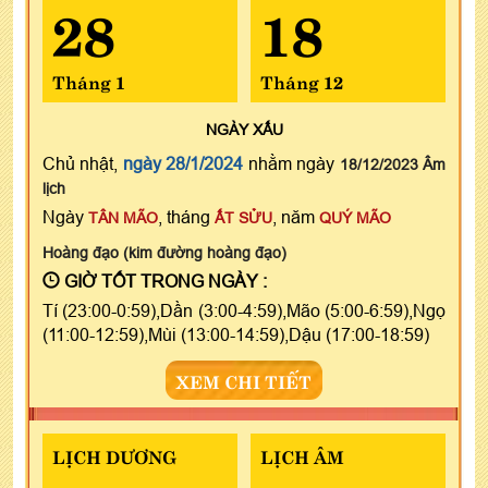
28
18
Tháng 1
Tháng 12
NGÀY
XẤU
Chủ nhật,
ngày 28/1/2024
nhằm ngày
18/12/2023 Âm
lịch
Ngày
, tháng
, năm
TÂN MÃO
ẤT SỬU
QUÝ MÃO
Hoàng đạo (kim đường hoàng đạo)
GIỜ TỐT TRONG NGÀY :
Tí (23:00-0:59),Dần (3:00-4:59),Mão (5:00-6:59),Ngọ
(11:00-12:59),Mùi (13:00-14:59),Dậu (17:00-18:59)
XEM CHI TIẾT
LỊCH DƯƠNG
LỊCH ÂM