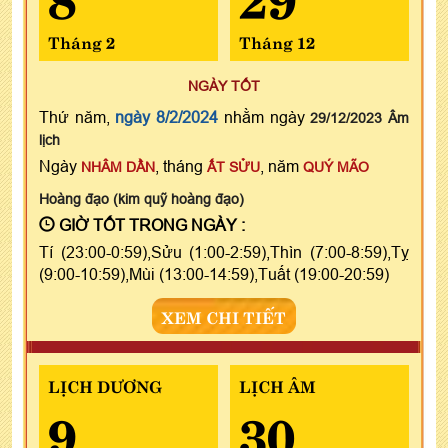
Tháng 2
Tháng 12
NGÀY TỐT
Thứ năm,
ngày 8/2/2024
nhằm ngày
29/12/2023 Âm
lịch
Ngày
, tháng
, năm
NHÂM DẦN
ẤT SỬU
QUÝ MÃO
Hoàng đạo (kim quỹ hoàng đạo)
GIỜ TỐT TRONG NGÀY :
Tí (23:00-0:59),Sửu (1:00-2:59),Thìn (7:00-8:59),Tỵ
(9:00-10:59),Mùi (13:00-14:59),Tuất (19:00-20:59)
XEM CHI TIẾT
LỊCH DƯƠNG
LỊCH ÂM
9
30