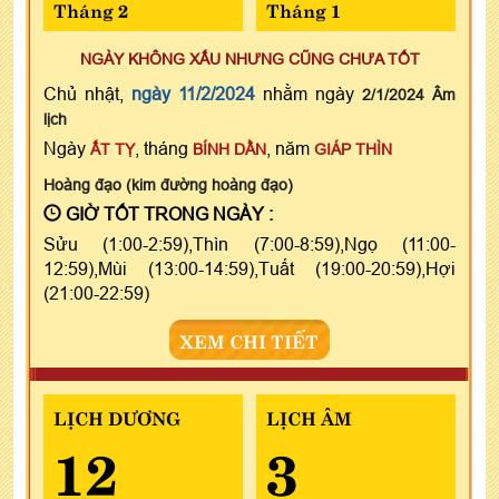
Tháng 2
Tháng 1
NGÀY KHÔNG XẤU NHƯNG CŨNG CHƯA TỐT
Chủ nhật,
ngày 11/2/2024
nhằm ngày
2/1/2024 Âm
lịch
Ngày
, tháng
, năm
ẤT TỴ
BÍNH DẦN
GIÁP THÌN
Hoàng đạo (kim đường hoàng đạo)
GIỜ TỐT TRONG NGÀY :
Sửu (1:00-2:59),Thìn (7:00-8:59),Ngọ (11:00-
12:59),Mùi (13:00-14:59),Tuất (19:00-20:59),Hợi
(21:00-22:59)
XEM CHI TIẾT
LỊCH DƯƠNG
LỊCH ÂM
12
3