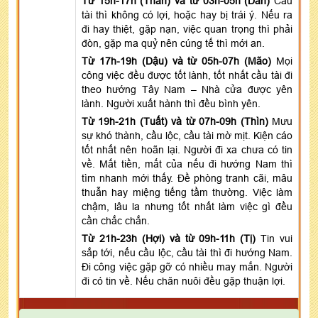
Từ 15h-17h (Thân) và từ 03h-05h (Dần)
Cầu
tài thì không có lợi, hoặc hay bị trái ý. Nếu ra
đi hay thiệt, gặp nạn, việc quan trọng thì phải
đòn, gặp ma quỷ nên cúng tế thì mới an.
Từ 17h-19h (Dậu) và từ 05h-07h (Mão)
Mọi
công việc đều được tốt lành, tốt nhất cầu tài đi
theo hướng Tây Nam – Nhà cửa được yên
lành. Người xuất hành thì đều bình yên.
Từ 19h-21h (Tuất) và từ 07h-09h (Thìn)
Mưu
sự khó thành, cầu lộc, cầu tài mờ mịt. Kiện cáo
tốt nhất nên hoãn lại. Người đi xa chưa có tin
về. Mất tiền, mất của nếu đi hướng Nam thì
tìm nhanh mới thấy. Đề phòng tranh cãi, mâu
thuẫn hay miệng tiếng tầm thường. Việc làm
chậm, lâu la nhưng tốt nhất làm việc gì đều
cần chắc chắn.
Từ 21h-23h (Hợi) và từ 09h-11h (Tị)
Tin vui
sắp tới, nếu cầu lộc, cầu tài thì đi hướng Nam.
Đi công việc gặp gỡ có nhiều may mắn. Người
đi có tin về. Nếu chăn nuôi đều gặp thuận lợi.