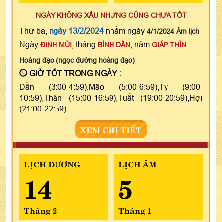
NGÀY KHÔNG XẤU NHƯNG CŨNG CHƯA TỐT
Thứ ba,
ngày 13/2/2024
nhằm ngày
4/1/2024 Âm lịch
Ngày
, tháng
, năm
ĐINH MÙI
BÍNH DẦN
GIÁP THÌN
Hoàng đạo (ngọc đường hoàng đạo)
GIỜ TỐT TRONG NGÀY :
Dần (3:00-4:59),Mão (5:00-6:59),Tỵ (9:00-
10:59),Thân (15:00-16:59),Tuất (19:00-20:59),Hợi
(21:00-22:59)
XEM CHI TIẾT
LỊCH DƯƠNG
LỊCH ÂM
14
5
Tháng 2
Tháng 1