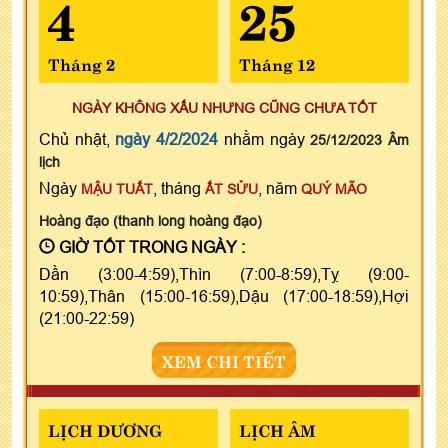
4
25
Tháng 2
Tháng 12
NGÀY KHÔNG XẤU NHƯNG CŨNG CHƯA TỐT
Chủ nhật,
ngày 4/2/2024
nhằm ngày
25/12/2023 Âm
lịch
Ngày
, tháng
, năm
MẬU TUẤT
ẤT SỬU
QUÝ MÃO
Hoàng đạo (thanh long hoàng đạo)
GIỜ TỐT TRONG NGÀY :
Dần (3:00-4:59),Thìn (7:00-8:59),Tỵ (9:00-
10:59),Thân (15:00-16:59),Dậu (17:00-18:59),Hợi
(21:00-22:59)
XEM CHI TIẾT
LỊCH DƯƠNG
LỊCH ÂM