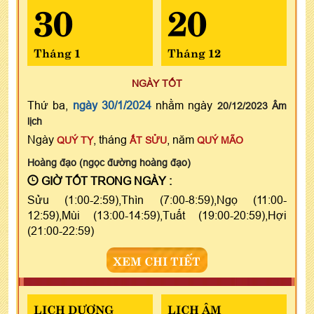
30
20
Tháng 1
Tháng 12
NGÀY TỐT
Thứ ba,
ngày 30/1/2024
nhằm ngày
20/12/2023 Âm
lịch
Ngày
, tháng
, năm
QUÝ TỴ
ẤT SỬU
QUÝ MÃO
Hoàng đạo (ngọc đường hoàng đạo)
GIỜ TỐT TRONG NGÀY :
Sửu (1:00-2:59),Thìn (7:00-8:59),Ngọ (11:00-
12:59),Mùi (13:00-14:59),Tuất (19:00-20:59),Hợi
(21:00-22:59)
XEM CHI TIẾT
LỊCH DƯƠNG
LỊCH ÂM