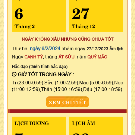
6
27
Tháng 2
Tháng 12
NGÀY KHÔNG XẤU NHƯNG CŨNG CHƯA TỐT
Thứ ba,
ngày 6/2/2024
nhằm ngày
27/12/2023 Âm lịch
Ngày
, tháng
, năm
CANH TÝ
ẤT SỬU
QUÝ MÃO
Hắc đạo (thiên hình hắc đạo)
GIỜ TỐT TRONG NGÀY :
Tí (23:00-0:59),Sửu (1:00-2:59),Mão (5:00-6:59),Ngọ
(11:00-12:59),Thân (15:00-16:59),Dậu (17:00-18:59)
XEM CHI TIẾT
LỊCH DƯƠNG
LỊCH ÂM