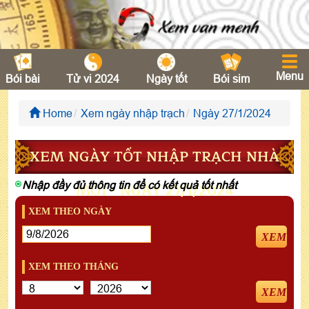
Menu
Bói bài
Tử vi 2024
Ngày tốt
Bói sim
Home
Xem ngày nhập trạch
Ngày 27/1/2024
XEM NGÀY TỐT NHẬP TRẠCH NHÀ
Nhập đầy đủ thông tin để có kết quả tốt nhất
MỚI - NGÀY 27/1/2024
XEM THEO NGÀY
XEM
XEM THEO THÁNG
XEM