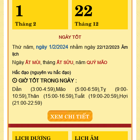
1
22
Tháng 2
Tháng 12
NGÀY TỐT
Thứ năm,
ngày 1/2/2024
nhằm ngày
22/12/2023 Âm
lịch
Ngày
, tháng
, năm
ẤT MÙI
ẤT SỬU
QUÝ MÃO
Hắc đạo (nguyên vu hắc đạo)
GIỜ TỐT TRONG NGÀY :
Dần (3:00-4:59),Mão (5:00-6:59),Tỵ (9:00-
10:59),Thân (15:00-16:59),Tuất (19:00-20:59),Hợi
(21:00-22:59)
XEM CHI TIẾT
LỊCH DƯƠNG
LỊCH ÂM