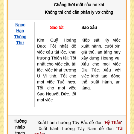
Chẳng thời mất của nó khi
Không thì chó cắn phân ly vợ chồng
Ngọc
Sao tốt
Sao xấu
Hạp
Thông
Kim Quỹ Hoàng
Kiếp sát: Kỵ việc
Thư
Đạo: Tốt nhất để
xuất hành, cưới xin
việc cầu tài lộc, khai
giá thú, an táng hay
trương Thiên tài: Tốt
xây dựng Hoang vu:
nhất cho việc cầu tài
Xấu cho mọi việc
lộc, việc khai trương
Địa Tặc: Xấu với
U Vi tinh: Tốt cho
việc khởi tạo, động
mọi việc Tuế hợp:
thổ, xuất hành, an
Tốt cho mọi việc
táng.
Sao Nguyệt Đức: tốt
mọi việc
Hướng
- Xuất hành hướng Tây Bắc để đón '
Hỷ Thần
'.
nhập
- Xuất hành hướng Tây Nam để đón '
Tài
trạch