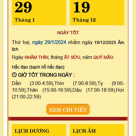
29
19
Tháng 1
Tháng 12
NGÀY TỐT
Thứ hai,
ngày 29/1/2024
nhằm ngày
19/12/2023 Âm
lịch
Ngày
, tháng
, năm
NHÂM THÌN
ẤT SỬU
QUÝ MÃO
Hắc đạo (bạch hổ hắc đạo)
GIỜ TỐT TRONG NGÀY :
Dần (3:00-4:59),Thìn (7:00-8:59),Tỵ (9:00-
10:59),Thân (15:00-16:59),Dậu (17:00-18:59),Hợi
(21:00-22:59)
XEM CHI TIẾT
LỊCH DƯƠNG
LỊCH ÂM