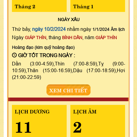
Tháng 2
Tháng 1
NGÀY
XẤU
Thứ bảy,
ngày 10/2/2024
nhằm ngày
1/1/2024 Âm lịch
Ngày
, tháng
, năm
GIÁP THÌN
BÍNH DẦN
GIÁP THÌN
Hoàng đạo (kim quỹ hoàng đạo)
GIỜ TỐT TRONG NGÀY :
Dần (3:00-4:59),Thìn (7:00-8:59),Tỵ (9:00-
10:59),Thân (15:00-16:59),Dậu (17:00-18:59),Hợi
(21:00-22:59)
XEM CHI TIẾT
LỊCH DƯƠNG
LỊCH ÂM
11
2