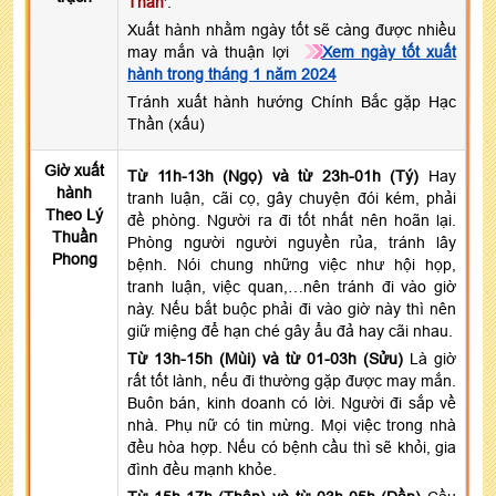
Thần
'.
Xuất hành nhằm ngày tốt sẽ càng được nhiều
may mắn và thuận lợi
Xem ngày tốt xuất
hành trong tháng 1 năm 2024
Tránh xuất hành hướng Chính Bắc gặp Hạc
Thần (xấu)
Giờ xuất
Từ 11h-13h (Ngọ) và từ 23h-01h (Tý)
Hay
hành
tranh luận, cãi cọ, gây chuyện đói kém, phải
Theo Lý
đề phòng. Người ra đi tốt nhất nên hoãn lại.
Thuần
Phòng người người nguyền rủa, tránh lây
Phong
bệnh. Nói chung những việc như hội họp,
tranh luận, việc quan,…nên tránh đi vào giờ
này. Nếu bắt buộc phải đi vào giờ này thì nên
giữ miệng để hạn ché gây ẩu đả hay cãi nhau.
Từ 13h-15h (Mùi) và từ 01-03h (Sửu)
Là giờ
rất tốt lành, nếu đi thường gặp được may mắn.
Buôn bán, kinh doanh có lời. Người đi sắp về
nhà. Phụ nữ có tin mừng. Mọi việc trong nhà
đều hòa hợp. Nếu có bệnh cầu thì sẽ khỏi, gia
đình đều mạnh khỏe.