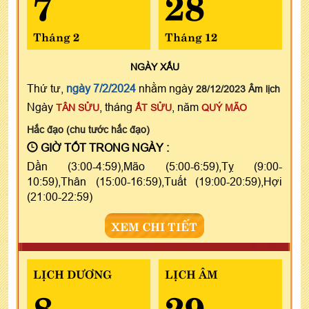
7
28
Tháng 2
Tháng 12
NGÀY
XẤU
Thứ tư,
ngày 7/2/2024
nhằm ngày
28/12/2023 Âm lịch
Ngày
, tháng
, năm
TÂN SỬU
ẤT SỬU
QUÝ MÃO
Hắc đạo (chu tước hắc đạo)
GIỜ TỐT TRONG NGÀY :
Dần (3:00-4:59),Mão (5:00-6:59),Tỵ (9:00-
10:59),Thân (15:00-16:59),Tuất (19:00-20:59),Hợi
(21:00-22:59)
XEM CHI TIẾT
LỊCH DƯƠNG
LỊCH ÂM
8
29