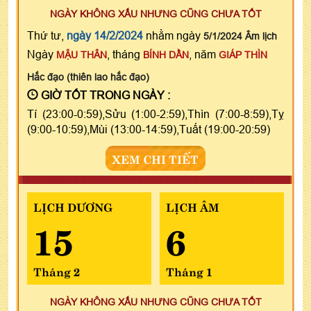
NGÀY KHÔNG XẤU NHƯNG CŨNG CHƯA TỐT
Thứ tư,
ngày 14/2/2024
nhằm ngày
5/1/2024 Âm lịch
Ngày
, tháng
, năm
MẬU THÂN
BÍNH DẦN
GIÁP THÌN
Hắc đạo (thiên lao hắc đạo)
GIỜ TỐT TRONG NGÀY :
Tí (23:00-0:59),Sửu (1:00-2:59),Thìn (7:00-8:59),Tỵ
(9:00-10:59),Mùi (13:00-14:59),Tuất (19:00-20:59)
XEM CHI TIẾT
LỊCH DƯƠNG
LỊCH ÂM
15
6
Tháng 2
Tháng 1
NGÀY KHÔNG XẤU NHƯNG CŨNG CHƯA TỐT