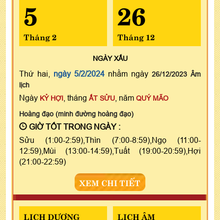
5
26
Tháng 2
Tháng 12
NGÀY
XẤU
Thứ hai,
ngày 5/2/2024
nhằm ngày
26/12/2023 Âm
lịch
Ngày
, tháng
, năm
KỶ HỢI
ẤT SỬU
QUÝ MÃO
Hoàng đạo (minh đường hoàng đạo)
GIỜ TỐT TRONG NGÀY :
Sửu (1:00-2:59),Thìn (7:00-8:59),Ngọ (11:00-
12:59),Mùi (13:00-14:59),Tuất (19:00-20:59),Hợi
(21:00-22:59)
XEM CHI TIẾT
LỊCH DƯƠNG
LỊCH ÂM