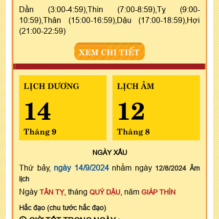
Dần (3:00-4:59),Thìn (7:00-8:59),Tỵ (9:00-
10:59),Thân (15:00-16:59),Dậu (17:00-18:59),Hợi
(21:00-22:59)
XEM CHI TIẾT
LỊCH DƯƠNG
LỊCH ÂM
14
12
Tháng 9
Tháng 8
NGÀY
XẤU
Thứ bảy,
ngày 14/9/2024
nhằm ngày
12/8/2024 Âm
lịch
Ngày
, tháng
, năm
TÂN TỴ
QUÝ DẬU
GIÁP THÌN
Hắc đạo (chu tước hắc đạo)