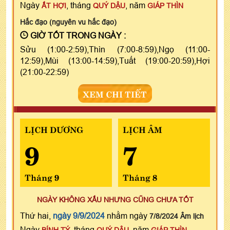
Ngày
, tháng
, năm
ẤT HỢI
QUÝ DẬU
GIÁP THÌN
Hắc đạo (nguyên vu hắc đạo)
GIỜ TỐT TRONG NGÀY :
Sửu (1:00-2:59),Thìn (7:00-8:59),Ngọ (11:00-
12:59),Mùi (13:00-14:59),Tuất (19:00-20:59),Hợi
(21:00-22:59)
XEM CHI TIẾT
LỊCH DƯƠNG
LỊCH ÂM
9
7
Tháng 9
Tháng 8
NGÀY KHÔNG XẤU NHƯNG CŨNG CHƯA TỐT
Thứ hai,
ngày 9/9/2024
nhằm ngày
7/8/2024 Âm lịch
Ngày
, tháng
, năm
BÍNH TÝ
QUÝ DẬU
GIÁP THÌN