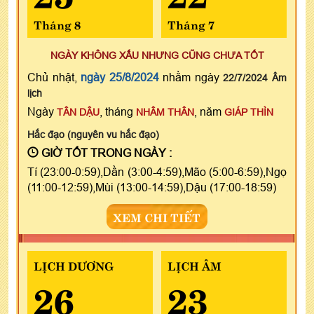
Tháng 8
Tháng 7
NGÀY KHÔNG XẤU NHƯNG CŨNG CHƯA TỐT
Chủ nhật,
ngày 25/8/2024
nhằm ngày
22/7/2024 Âm
lịch
Ngày
, tháng
, năm
TÂN DẬU
NHÂM THÂN
GIÁP THÌN
Hắc đạo (nguyên vu hắc đạo)
GIỜ TỐT TRONG NGÀY :
Tí (23:00-0:59),Dần (3:00-4:59),Mão (5:00-6:59),Ngọ
(11:00-12:59),Mùi (13:00-14:59),Dậu (17:00-18:59)
XEM CHI TIẾT
LỊCH DƯƠNG
LỊCH ÂM
26
23