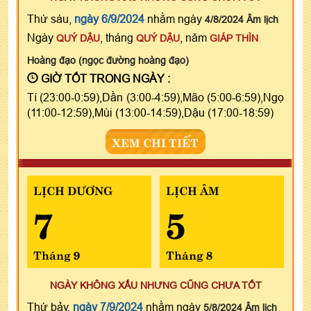
Thứ sáu,
ngày 6/9/2024
nhằm ngày
4/8/2024 Âm lịch
Ngày
, tháng
, năm
QUÝ DẬU
QUÝ DẬU
GIÁP THÌN
Hoàng đạo (ngọc đường hoàng đạo)
GIỜ TỐT TRONG NGÀY :
Tí (23:00-0:59),Dần (3:00-4:59),Mão (5:00-6:59),Ngọ
(11:00-12:59),Mùi (13:00-14:59),Dậu (17:00-18:59)
XEM CHI TIẾT
LỊCH DƯƠNG
LỊCH ÂM
7
5
Tháng 9
Tháng 8
NGÀY KHÔNG XẤU NHƯNG CŨNG CHƯA TỐT
Thứ bảy,
ngày 7/9/2024
nhằm ngày
5/8/2024 Âm lịch