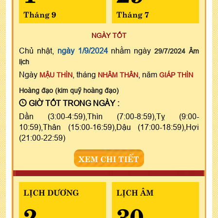
Tháng 9
Tháng 7
NGÀY TỐT
Chủ nhật,
ngày 1/9/2024
nhằm ngày
29/7/2024 Âm
lịch
Ngày
, tháng
, năm
MẬU THÌN
NHÂM THÂN
GIÁP THÌN
Hoàng đạo (kim quỹ hoàng đạo)
GIỜ TỐT TRONG NGÀY :
Dần (3:00-4:59),Thìn (7:00-8:59),Tỵ (9:00-
10:59),Thân (15:00-16:59),Dậu (17:00-18:59),Hợi
(21:00-22:59)
XEM CHI TIẾT
LỊCH DƯƠNG
LỊCH ÂM
2
30