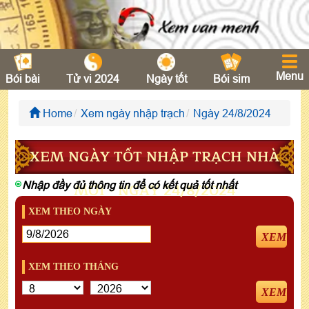
Menu
Bói bài
Tử vi 2024
Ngày tốt
Bói sim
Home
Xem ngày nhập trạch
Ngày 24/8/2024
XEM NGÀY TỐT NHẬP TRẠCH NHÀ
Nhập đầy đủ thông tin để có kết quả tốt nhất
MỚI - NGÀY 24/8/2024
XEM THEO NGÀY
XEM
XEM THEO THÁNG
XEM