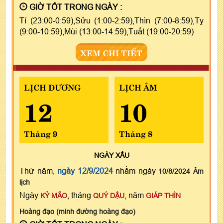
GIỜ TỐT TRONG NGÀY :
Tí (23:00-0:59),Sửu (1:00-2:59),Thìn (7:00-8:59),Tỵ
(9:00-10:59),Mùi (13:00-14:59),Tuất (19:00-20:59)
XEM CHI TIẾT
LỊCH DƯƠNG
LỊCH ÂM
12
10
Tháng 9
Tháng 8
NGÀY
XẤU
Thứ năm,
ngày 12/9/2024
nhằm ngày
10/8/2024 Âm
lịch
Ngày
, tháng
, năm
KỶ MÃO
QUÝ DẬU
GIÁP THÌN
Hoàng đạo (minh đường hoàng đạo)