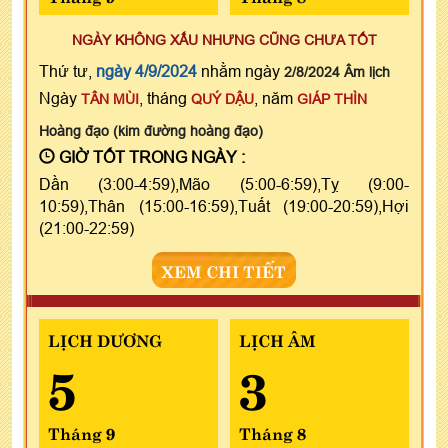
NGÀY KHÔNG XẤU NHƯNG CŨNG CHƯA TỐT
Thứ tư,
ngày 4/9/2024
nhằm ngày
2/8/2024 Âm lịch
Ngày
, tháng
, năm
TÂN MÙI
QUÝ DẬU
GIÁP THÌN
Hoàng đạo (kim đường hoàng đạo)
GIỜ TỐT TRONG NGÀY :
Dần (3:00-4:59),Mão (5:00-6:59),Tỵ (9:00-
10:59),Thân (15:00-16:59),Tuất (19:00-20:59),Hợi
(21:00-22:59)
XEM CHI TIẾT
LỊCH DƯƠNG
LỊCH ÂM
5
3
Tháng 9
Tháng 8