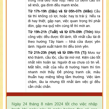
trong nhà đều hòa hợp. Nếu có bệnh cầu thì
sẽ khỏi, gia đình đều mạnh khỏe.
Từ 17h-19h (Dậu) và từ 05h-07h (Mão)
Cầu
tài thì không có lợi, hoặc hay bị trái ý. Nếu ra
đi hay thiệt, gặp nạn, việc quan trọng thì phải
đòn, gặp ma quỷ nên cúng tế thì mới an.
Từ 19h-21h (Tuất) và từ 07h-09h (Thìn)
Mọi
công việc đều được tốt lành, tốt nhất cầu tài đi
theo hướng Tây Nam – Nhà cửa được yên
lành. Người xuất hành thì đều bình yên.
Từ 21h-23h (Hợi) và từ 09h-11h (Tị)
Mưu sự
khó thành, cầu lộc, cầu tài mờ mịt. Kiện cáo tốt
nhất nên hoãn lại. Người đi xa chưa có tin về.
Mất tiền, mất của nếu đi hướng Nam thì tìm
nhanh mới thấy. Đề phòng tranh cãi, mâu
thuẫn hay miệng tiếng tầm thường. Việc làm
chậm, lâu la nhưng tốt nhất làm việc gì đều
cần chắc chắn.
Ngày 24 tháng 8 năm 2024 tốt cho việc nhập