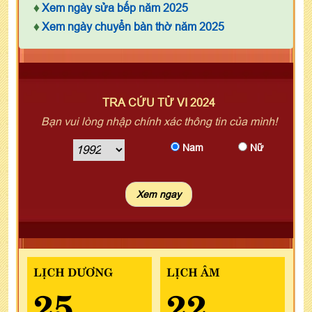
♦
Xem ngày sửa bếp năm 2025
♦
Xem ngày chuyển bàn thờ năm 2025
TRA CỨU TỬ VI 2024
Bạn vui lòng nhập chính xác thông tin của mình!
Nam
Nữ
LỊCH DƯƠNG
LỊCH ÂM
25
22