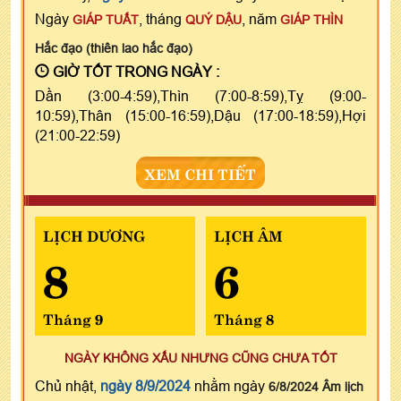
Ngày
, tháng
, năm
GIÁP TUẤT
QUÝ DẬU
GIÁP THÌN
Hắc đạo (thiên lao hắc đạo)
GIỜ TỐT TRONG NGÀY :
Dần (3:00-4:59),Thìn (7:00-8:59),Tỵ (9:00-
10:59),Thân (15:00-16:59),Dậu (17:00-18:59),Hợi
(21:00-22:59)
XEM CHI TIẾT
LỊCH DƯƠNG
LỊCH ÂM
8
6
Tháng 9
Tháng 8
NGÀY KHÔNG XẤU NHƯNG CŨNG CHƯA TỐT
Chủ nhật,
ngày 8/9/2024
nhằm ngày
6/8/2024 Âm lịch