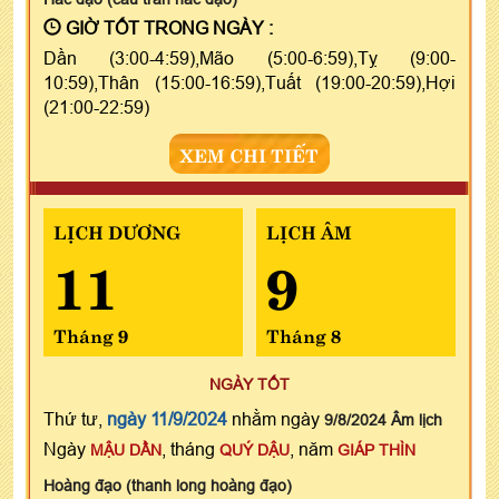
GIỜ TỐT TRONG NGÀY :
Dần (3:00-4:59),Mão (5:00-6:59),Tỵ (9:00-
10:59),Thân (15:00-16:59),Tuất (19:00-20:59),Hợi
(21:00-22:59)
XEM CHI TIẾT
LỊCH DƯƠNG
LỊCH ÂM
11
9
Tháng 9
Tháng 8
NGÀY TỐT
Thứ tư,
ngày 11/9/2024
nhằm ngày
9/8/2024 Âm lịch
Ngày
, tháng
, năm
MẬU DẦN
QUÝ DẬU
GIÁP THÌN
Hoàng đạo (thanh long hoàng đạo)