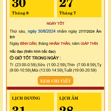
30
27
Tháng 8
Tháng 7
NGÀY TỐT
Thứ sáu,
ngày 30/8/2024
nhằm ngày
27/7/2024 Âm
lịch
Ngày
, tháng
, năm
BÍNH DẦN
NHÂM THÂN
GIÁP THÌN
Hắc đạo (thiên hình hắc đạo)
GIỜ TỐT TRONG NGÀY :
Tí (23:00-0:59),Sửu (1:00-2:59),Thìn (7:00-8:59),Tỵ
(9:00-10:59),Mùi (13:00-14:59),Tuất (19:00-20:59)
XEM CHI TIẾT
LỊCH DƯƠNG
LỊCH ÂM
31
28