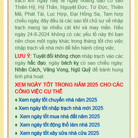
trạch khi ngày này là ngày hoàng đạo có sao
Thiên Hỷ, Hỷ Thần, Nguyệt Đức, Tứ Đức, Thiên
Mã, Phát Tài, Lục Hợp, Đại Hồng Sa, Tam hợp
chiếu ngày, đây đều là các sao tốt chủ sự về nhập
trạch mang lại nhiều cát khí và may mắn. Nếu
ngày 24-8-2024 không có các yếu tố này thì bạn
nên chọn một ngày khác trong tháng tốt cho việc
nhập trạch về nhà mới để tiến hành công việc.
LƯU Ý:
Tuyệt đối không chọn
nhập trạch vào các
ngày
hắc đạo
, ngày
bách kỵ
có sao chiếu ngày:
Nhân Cách, Vãng Vong, Ngũ Quỷ
để tránh hung
tinh phá hoạt.
XEM NGÀY TỐT TRONG NĂM 2025 CHO CÁC
CÔNG VIỆC CỤ THỂ
♦
Xem ngày tốt chuyển nhà năm 2025
♦
Xem ngày tốt nhập trạch nhà mới 2025
♦
Xem ngày tốt mua nhà đất năm 2025
♦
Xem ngày tốt động thổ làm nhà 2025
♦
Xem ngày tốt xây sửa nhà cửa 2025