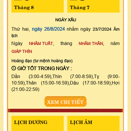
Tháng 8
Tháng 7
NGÀY
XẤU
Thứ hai,
ngày 26/8/2024
nhằm ngày
23/7/2024 Âm
lịch
Ngày
, tháng
, năm
NHÂM TUẤT
NHÂM THÂN
GIÁP THÌN
Hoàng đạo (tư mệnh hoàng đạo)
GIỜ TỐT TRONG NGÀY :
Dần (3:00-4:59),Thìn (7:00-8:59),Tỵ (9:00-
10:59),Thân (15:00-16:59),Dậu (17:00-18:59),Hợi
(21:00-22:59)
XEM CHI TIẾT
LỊCH DƯƠNG
LỊCH ÂM