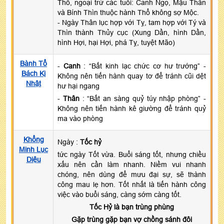
Thổ, ngoại trừ các tuổi: Canh Ngọ, Mậu Thân
và Bính Thìn thuộc hành Thổ không sợ Mộc.
- Ngày Thân lục hợp với Tỵ, tam hợp với Tý và
Thìn thành Thủy cục (Xung Dần, hình Dần,
hình Hợi, hại Hợi, phá Tỵ, tuyệt Mão)
Bành Tổ
-
Canh
: “Bất kinh lạc chức cơ hư trướng” -
Bách Kị
Không nên tiến hành quay tơ để tránh cũi dệt
Nhật
hư hại ngang
-
Thân
: “Bất an sàng quỷ túy nhập phòng” -
Không nên tiến hành kê giường để tránh quỷ
ma vào phòng
Khổng
Ngày :
Tốc hỷ
Minh Lục
tức ngày Tốt vừa. Buổi sáng tốt, nhưng chiều
Diệu
xấu nên cần làm nhanh. Niềm vui nhanh
chóng, nên dùng để mưu đại sự, sẽ thành
công mau lẹ hơn. Tốt nhất là tiến hành công
việc vào buổi sáng, càng sớm càng tốt.
Tốc Hỷ là bạn trùng phùng
Gặp trùng gặp bạn vợ chồng sánh đôi