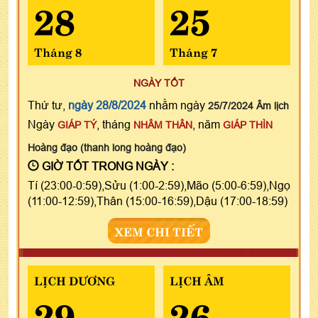
28
25
Tháng 8
Tháng 7
NGÀY TỐT
Thứ tư,
ngày 28/8/2024
nhằm ngày
25/7/2024 Âm lịch
Ngày
, tháng
, năm
GIÁP TÝ
NHÂM THÂN
GIÁP THÌN
Hoàng đạo (thanh long hoàng đạo)
GIỜ TỐT TRONG NGÀY :
Tí (23:00-0:59),Sửu (1:00-2:59),Mão (5:00-6:59),Ngọ
(11:00-12:59),Thân (15:00-16:59),Dậu (17:00-18:59)
XEM CHI TIẾT
LỊCH DƯƠNG
LỊCH ÂM
29
26