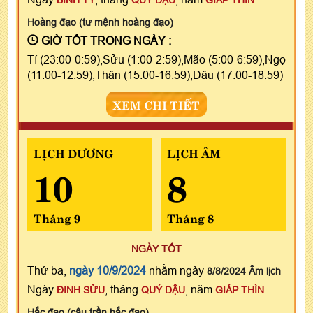
Hoàng đạo (tư mệnh hoàng đạo)
GIỜ TỐT TRONG NGÀY :
Tí (23:00-0:59),Sửu (1:00-2:59),Mão (5:00-6:59),Ngọ
(11:00-12:59),Thân (15:00-16:59),Dậu (17:00-18:59)
XEM CHI TIẾT
LỊCH DƯƠNG
LỊCH ÂM
10
8
Tháng 9
Tháng 8
NGÀY TỐT
Thứ ba,
ngày 10/9/2024
nhằm ngày
8/8/2024 Âm lịch
Ngày
, tháng
, năm
ĐINH SỬU
QUÝ DẬU
GIÁP THÌN
Hắc đạo (câu trần hắc đạo)