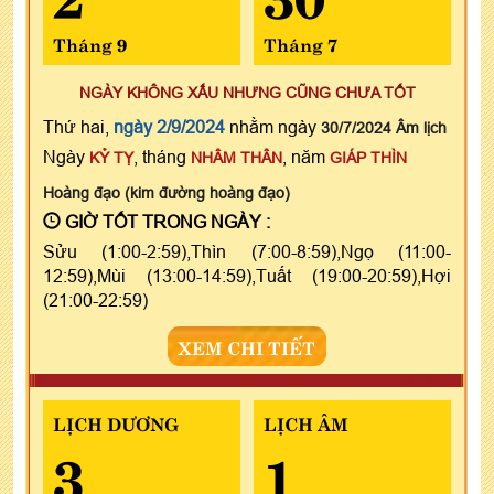
Tháng 9
Tháng 7
NGÀY KHÔNG XẤU NHƯNG CŨNG CHƯA TỐT
Thứ hai,
ngày 2/9/2024
nhằm ngày
30/7/2024 Âm lịch
Ngày
, tháng
, năm
KỶ TỴ
NHÂM THÂN
GIÁP THÌN
Hoàng đạo (kim đường hoàng đạo)
GIỜ TỐT TRONG NGÀY :
Sửu (1:00-2:59),Thìn (7:00-8:59),Ngọ (11:00-
12:59),Mùi (13:00-14:59),Tuất (19:00-20:59),Hợi
(21:00-22:59)
XEM CHI TIẾT
LỊCH DƯƠNG
LỊCH ÂM
3
1