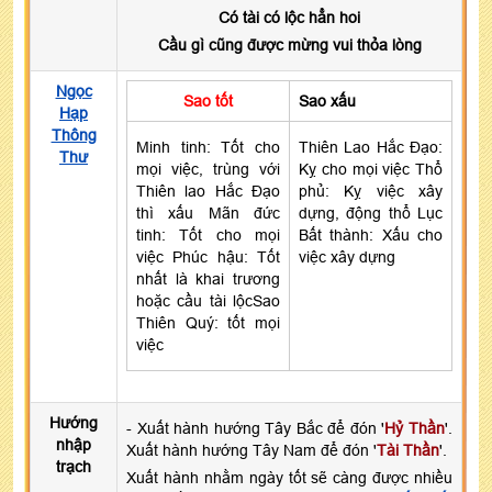
Có tài có lộc hẳn hoi
Cầu gì cũng được mừng vui thỏa lòng
Ngọc
Sao tốt
Sao xấu
Hạp
Thông
Minh tinh: Tốt cho
Thiên Lao Hắc Đạo:
Thư
mọi việc, trùng với
Kỵ cho mọi việc Thổ
Thiên lao Hắc Đạo
phủ: Kỵ việc xây
thì xấu Mãn đức
dựng, động thổ Lục
tinh: Tốt cho mọi
Bất thành: Xấu cho
việc Phúc hậu: Tốt
việc xây dựng
nhất là khai trương
hoặc cầu tài lộcSao
Thiên Quý: tốt mọi
việc
Hướng
- Xuất hành hướng Tây Bắc để đón '
Hỷ Thần
'.
nhập
Xuất hành hướng Tây Nam để đón '
Tài Thần
'.
trạch
Xuất hành nhằm ngày tốt sẽ càng được nhiều