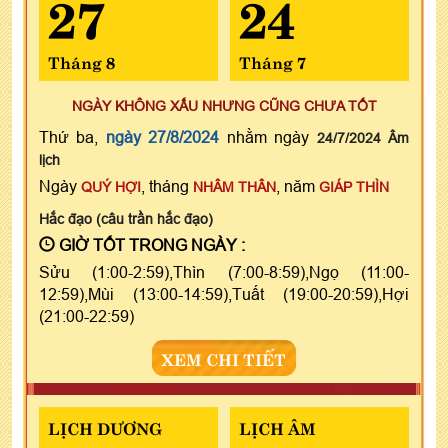
27
24
Tháng 8
Tháng 7
NGÀY KHÔNG XẤU NHƯNG CŨNG CHƯA TỐT
Thứ ba,
ngày 27/8/2024
nhằm ngày
24/7/2024 Âm
lịch
Ngày
, tháng
, năm
QUÝ HỢI
NHÂM THÂN
GIÁP THÌN
Hắc đạo (câu trần hắc đạo)
GIỜ TỐT TRONG NGÀY :
Sửu (1:00-2:59),Thìn (7:00-8:59),Ngọ (11:00-
12:59),Mùi (13:00-14:59),Tuất (19:00-20:59),Hợi
(21:00-22:59)
XEM CHI TIẾT
LỊCH DƯƠNG
LỊCH ÂM