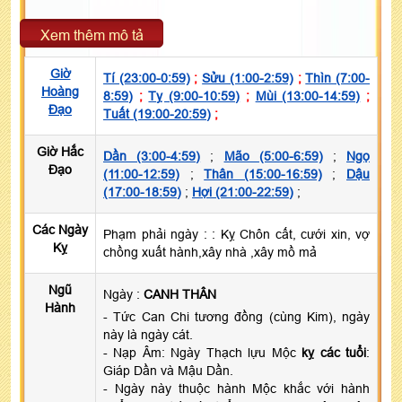
Xem thêm mô tả
Giờ
Tí (23:00-0:59)
;
Sửu (1:00-2:59)
;
Thìn (7:00-
Hoàng
8:59)
;
Tỵ (9:00-10:59)
;
Mùi (13:00-14:59)
;
Đạo
Tuất (19:00-20:59)
;
Giờ Hắc
Dần (3:00-4:59)
;
Mão (5:00-6:59)
;
Ngọ
Đạo
(11:00-12:59)
;
Thân (15:00-16:59)
;
Dậu
(17:00-18:59)
;
Hợi (21:00-22:59)
;
Các Ngày
Phạm phải ngày :
: Kỵ Chôn cất, cưới xin, vợ
Kỵ
chồng xuất hành,xây nhà ,xây mồ mả
Ngũ
Ngày :
CANH THÂN
Hành
- Tức Can Chi tương đồng (cùng Kim), ngày
này là ngày cát.
- Nạp Âm: Ngày Thạch lựu Mộc
kỵ các tuổi
:
Giáp Dần và Mậu Dần.
- Ngày này thuộc hành Mộc khắc với hành