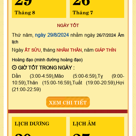
Tháng 8
Tháng 7
NGÀY TỐT
Thứ năm,
ngày 29/8/2024
nhằm ngày
26/7/2024 Âm
lịch
Ngày
, tháng
, năm
ẤT SỬU
NHÂM THÂN
GIÁP THÌN
Hoàng đạo (minh đường hoàng đạo)
GIỜ TỐT TRONG NGÀY :
Dần (3:00-4:59),Mão (5:00-6:59),Tỵ (9:00-
10:59),Thân (15:00-16:59),Tuất (19:00-20:59),Hợi
(21:00-22:59)
XEM CHI TIẾT
LỊCH DƯƠNG
LỊCH ÂM