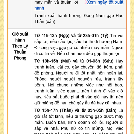
may mắn và thuận lợi
Xem ngày tốt xuất
hành
Tránh xuất hành hướng Đông Nam gặp Hạc
Thần (xấu)
Giờ xuất
Từ 11h-13h (Ngọ) và từ 23h-01h (Tý)
Tin vui
hành
sắp tới, nếu cầu lộc, cầu tài thì đi hướng Nam.
Theo Lý
Đi công việc gặp gỡ có nhiều may mắn. Người
Thuần
đi có tin về. Nếu chăn nuôi đều gặp thuận lợi.
Phong
Từ 13h-15h (Mùi) và từ 01-03h (Sửu)
Hay
tranh luận, cãi cọ, gây chuyện đói kém, phải
đề phòng. Người ra đi tốt nhất nên hoãn lại.
Phòng người người nguyền rủa, tránh lây
bệnh. Nói chung những việc như hội họp,
tranh luận, việc quan,…nên tránh đi vào giờ
này. Nếu bắt buộc phải đi vào giờ này thì nên
giữ miệng để hạn ché gây ẩu đả hay cãi nhau.
Từ 15h-17h (Thân) và từ 03h-05h (Dần)
Là
giờ rất tốt lành, nếu đi thường gặp được may
mắn. Buôn bán, kinh doanh có lời. Người đi
sắp về nhà. Phụ nữ có tin mừng. Mọi việc