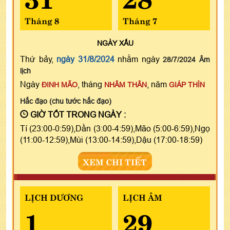
Tháng 8
Tháng 7
NGÀY
XẤU
Thứ bảy,
ngày 31/8/2024
nhằm ngày
28/7/2024 Âm
lịch
Ngày
, tháng
, năm
ĐINH MÃO
NHÂM THÂN
GIÁP THÌN
Hắc đạo (chu tước hắc đạo)
GIỜ TỐT TRONG NGÀY :
Tí (23:00-0:59),Dần (3:00-4:59),Mão (5:00-6:59),Ngọ
(11:00-12:59),Mùi (13:00-14:59),Dậu (17:00-18:59)
XEM CHI TIẾT
LỊCH DƯƠNG
LỊCH ÂM
1
29