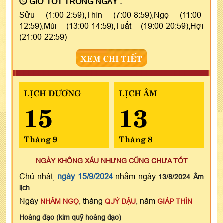
GIỜ TỐT TRONG NGÀY :
Sửu (1:00-2:59),Thìn (7:00-8:59),Ngọ (11:00-
12:59),Mùi (13:00-14:59),Tuất (19:00-20:59),Hợi
(21:00-22:59)
XEM CHI TIẾT
LỊCH DƯƠNG
LỊCH ÂM
15
13
Tháng 9
Tháng 8
NGÀY KHÔNG XẤU NHƯNG CŨNG CHƯA TỐT
Chủ nhật,
ngày 15/9/2024
nhằm ngày
13/8/2024 Âm
lịch
Ngày
, tháng
, năm
NHÂM NGỌ
QUÝ DẬU
GIÁP THÌN
Hoàng đạo (kim quỹ hoàng đạo)