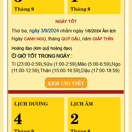
Tháng 9
Tháng 8
NGÀY TỐT
Thứ ba,
ngày 3/9/2024
nhằm ngày
1/8/2024 Âm lịch
Ngày
, tháng
, năm
CANH NGỌ
QUÝ DẬU
GIÁP THÌN
Hoàng đạo (kim quỹ hoàng đạo)
GIỜ TỐT TRONG NGÀY :
Tí (23:00-0:59),Sửu (1:00-2:59),Mão (5:00-6:59),Ngọ
(11:00-12:59),Thân (15:00-16:59),Dậu (17:00-18:59)
XEM CHI TIẾT
LỊCH DƯƠNG
LỊCH ÂM
4
2
Tháng 9
Tháng 8