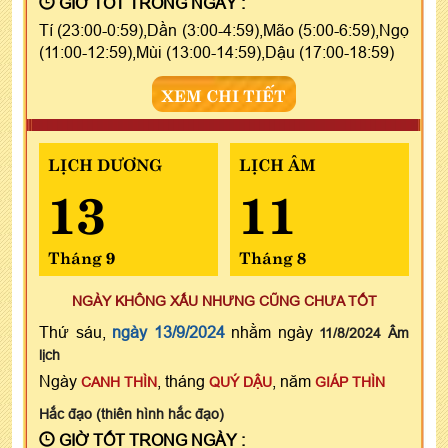
GIỜ TỐT TRONG NGÀY :
Tí (23:00-0:59),Dần (3:00-4:59),Mão (5:00-6:59),Ngọ
(11:00-12:59),Mùi (13:00-14:59),Dậu (17:00-18:59)
XEM CHI TIẾT
LỊCH DƯƠNG
LỊCH ÂM
13
11
Tháng 9
Tháng 8
NGÀY KHÔNG XẤU NHƯNG CŨNG CHƯA TỐT
Thứ sáu,
ngày 13/9/2024
nhằm ngày
11/8/2024 Âm
lịch
Ngày
, tháng
, năm
CANH THÌN
QUÝ DẬU
GIÁP THÌN
Hắc đạo (thiên hình hắc đạo)
GIỜ TỐT TRONG NGÀY :