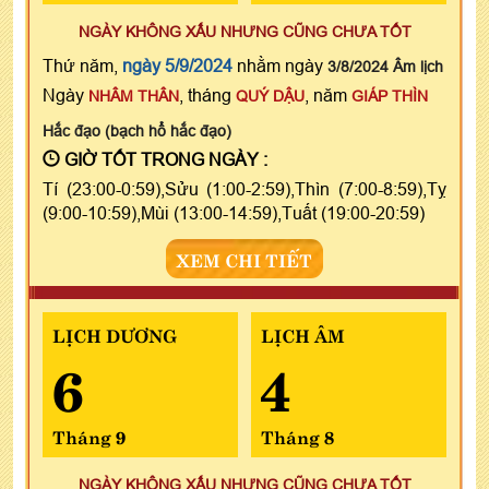
NGÀY KHÔNG XẤU NHƯNG CŨNG CHƯA TỐT
Thứ năm,
ngày 5/9/2024
nhằm ngày
3/8/2024 Âm lịch
Ngày
, tháng
, năm
NHÂM THÂN
QUÝ DẬU
GIÁP THÌN
Hắc đạo (bạch hổ hắc đạo)
GIỜ TỐT TRONG NGÀY :
Tí (23:00-0:59),Sửu (1:00-2:59),Thìn (7:00-8:59),Tỵ
(9:00-10:59),Mùi (13:00-14:59),Tuất (19:00-20:59)
XEM CHI TIẾT
LỊCH DƯƠNG
LỊCH ÂM
6
4
Tháng 9
Tháng 8
NGÀY KHÔNG XẤU NHƯNG CŨNG CHƯA TỐT