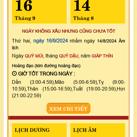
16
14
Tháng 9
Tháng 8
NGÀY KHÔNG XẤU NHƯNG CŨNG CHƯA TỐT
Thứ hai,
ngày 16/9/2024
nhằm ngày
14/8/2024 Âm
lịch
Ngày
, tháng
, năm
QUÝ MÙI
QUÝ DẬU
GIÁP THÌN
Hoàng đạo (kim đường hoàng đạo)
GIỜ TỐT TRONG NGÀY :
Dần (3:00-4:59),Mão (5:00-6:59),Tỵ (9:00-
10:59),Thân (15:00-16:59),Tuất (19:00-20:59),Hợi
(21:00-22:59)
XEM CHI TIẾT
LỊCH DƯƠNG
LỊCH ÂM