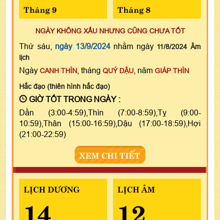
Tháng 9
Tháng 8
NGÀY KHÔNG XẤU NHƯNG CŨNG CHƯA TỐT
Thứ sáu,
ngày 13/9/2024
nhằm ngày
11/8/2024 Âm
lịch
Ngày
, tháng
, năm
CANH THÌN
QUÝ DẬU
GIÁP THÌN
Hắc đạo (thiên hình hắc đạo)
GIỜ TỐT TRONG NGÀY :
Dần (3:00-4:59),Thìn (7:00-8:59),Tỵ (9:00-
10:59),Thân (15:00-16:59),Dậu (17:00-18:59),Hợi
(21:00-22:59)
XEM CHI TIẾT
LỊCH DƯƠNG
LỊCH ÂM
14
12