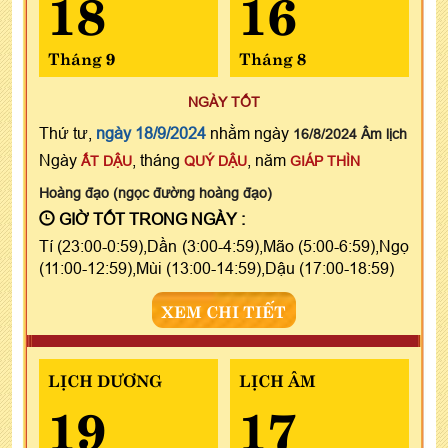
18
16
Tháng 9
Tháng 8
NGÀY TỐT
Thứ tư,
ngày 18/9/2024
nhằm ngày
16/8/2024 Âm lịch
Ngày
, tháng
, năm
ẤT DẬU
QUÝ DẬU
GIÁP THÌN
Hoàng đạo (ngọc đường hoàng đạo)
GIỜ TỐT TRONG NGÀY :
Tí (23:00-0:59),Dần (3:00-4:59),Mão (5:00-6:59),Ngọ
(11:00-12:59),Mùi (13:00-14:59),Dậu (17:00-18:59)
XEM CHI TIẾT
LỊCH DƯƠNG
LỊCH ÂM
19
17