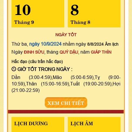
10
8
Tháng 9
Tháng 8
NGÀY TỐT
Thứ ba,
ngày 10/9/2024
nhằm ngày
8/8/2024 Âm lịch
Ngày
, tháng
, năm
ĐINH SỬU
QUÝ DẬU
GIÁP THÌN
Hắc đạo (câu trần hắc đạo)
GIỜ TỐT TRONG NGÀY :
Dần (3:00-4:59),Mão (5:00-6:59),Tỵ (9:00-
10:59),Thân (15:00-16:59),Tuất (19:00-20:59),Hợi
(21:00-22:59)
XEM CHI TIẾT
LỊCH DƯƠNG
LỊCH ÂM