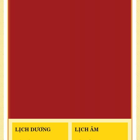
LỊCH DƯƠNG
LỊCH ÂM