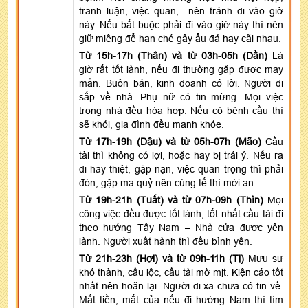
tranh luận, việc quan,…nên tránh đi vào giờ
này. Nếu bắt buộc phải đi vào giờ này thì nên
giữ miệng để hạn ché gây ẩu đả hay cãi nhau.
Từ 15h-17h (Thân) và từ 03h-05h (Dần)
Là
giờ rất tốt lành, nếu đi thường gặp được may
mắn. Buôn bán, kinh doanh có lời. Người đi
sắp về nhà. Phụ nữ có tin mừng. Mọi việc
trong nhà đều hòa hợp. Nếu có bệnh cầu thì
sẽ khỏi, gia đình đều mạnh khỏe.
Từ 17h-19h (Dậu) và từ 05h-07h (Mão)
Cầu
tài thì không có lợi, hoặc hay bị trái ý. Nếu ra
đi hay thiệt, gặp nạn, việc quan trọng thì phải
đòn, gặp ma quỷ nên cúng tế thì mới an.
Từ 19h-21h (Tuất) và từ 07h-09h (Thìn)
Mọi
công việc đều được tốt lành, tốt nhất cầu tài đi
theo hướng Tây Nam – Nhà cửa được yên
lành. Người xuất hành thì đều bình yên.
Từ 21h-23h (Hợi) và từ 09h-11h (Tị)
Mưu sự
khó thành, cầu lộc, cầu tài mờ mịt. Kiện cáo tốt
nhất nên hoãn lại. Người đi xa chưa có tin về.
Mất tiền, mất của nếu đi hướng Nam thì tìm