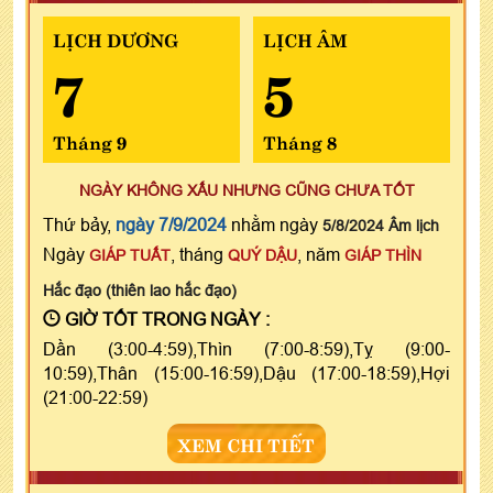
LỊCH DƯƠNG
LỊCH ÂM
7
5
Tháng 9
Tháng 8
NGÀY KHÔNG XẤU NHƯNG CŨNG CHƯA TỐT
Thứ bảy,
ngày 7/9/2024
nhằm ngày
5/8/2024 Âm lịch
Ngày
, tháng
, năm
GIÁP TUẤT
QUÝ DẬU
GIÁP THÌN
Hắc đạo (thiên lao hắc đạo)
GIỜ TỐT TRONG NGÀY :
Dần (3:00-4:59),Thìn (7:00-8:59),Tỵ (9:00-
10:59),Thân (15:00-16:59),Dậu (17:00-18:59),Hợi
(21:00-22:59)
XEM CHI TIẾT