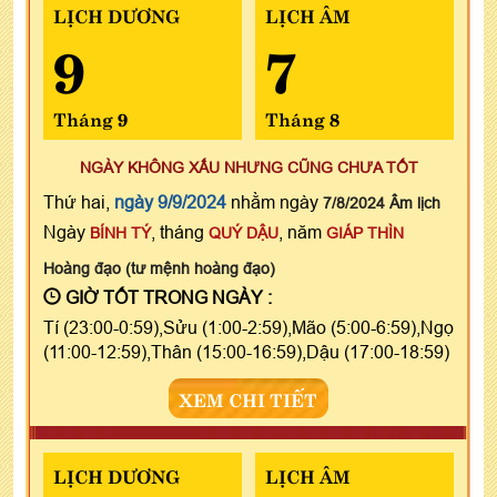
LỊCH DƯƠNG
LỊCH ÂM
9
7
Tháng 9
Tháng 8
NGÀY KHÔNG XẤU NHƯNG CŨNG CHƯA TỐT
Thứ hai,
ngày 9/9/2024
nhằm ngày
7/8/2024 Âm lịch
Ngày
, tháng
, năm
BÍNH TÝ
QUÝ DẬU
GIÁP THÌN
Hoàng đạo (tư mệnh hoàng đạo)
GIỜ TỐT TRONG NGÀY :
Tí (23:00-0:59),Sửu (1:00-2:59),Mão (5:00-6:59),Ngọ
(11:00-12:59),Thân (15:00-16:59),Dậu (17:00-18:59)
XEM CHI TIẾT
LỊCH DƯƠNG
LỊCH ÂM