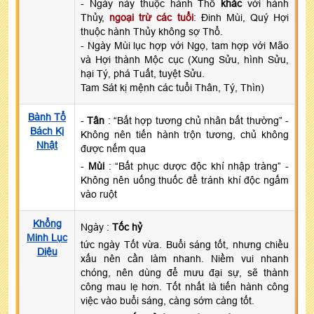
- Ngày này thuộc hành Thổ
khắc
với hành
Thủy,
ngoại trừ các tuổi
: Đinh Mùi, Quý Hợi
thuộc hành Thủy không sợ Thổ.
- Ngày Mùi lục hợp với Ngọ, tam hợp với Mão
và Hợi thành Mộc cục (Xung Sửu, hình Sửu,
hại Tý, phá Tuất, tuyệt Sửu.
Tam Sát kị mệnh các tuổi Thân, Tý, Thìn)
Bành Tổ
-
Tân
: “Bất hợp tương chủ nhân bất thường” -
Bách Kị
Không nên tiến hành trộn tương, chủ không
Nhật
được nếm qua
-
Mùi
: “Bất phục dược độc khí nhập tràng” -
Không nên uống thuốc để tránh khí độc ngấm
vào ruột
Khổng
Ngày :
Tốc hỷ
Minh Lục
tức ngày Tốt vừa. Buổi sáng tốt, nhưng chiều
Diệu
xấu nên cần làm nhanh. Niềm vui nhanh
chóng, nên dùng để mưu đại sự, sẽ thành
công mau lẹ hơn. Tốt nhất là tiến hành công
việc vào buổi sáng, càng sớm càng tốt.