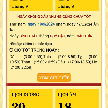
Tháng 9
Tháng 8
NGÀY KHÔNG XẤU NHƯNG CŨNG CHƯA TỐT
Thứ năm,
ngày 19/9/2024
nhằm ngày
17/8/2024 Âm
lịch
Ngày
, tháng
, năm
BÍNH TUẤT
QUÝ DẬU
GIÁP THÌN
Hắc đạo (thiên lao hắc đạo)
GIỜ TỐT TRONG NGÀY :
Dần (3:00-4:59),Thìn (7:00-8:59),Tỵ (9:00-
10:59),Thân (15:00-16:59),Dậu (17:00-18:59),Hợi
(21:00-22:59)
XEM CHI TIẾT
LỊCH DƯƠNG
LỊCH ÂM
20
18