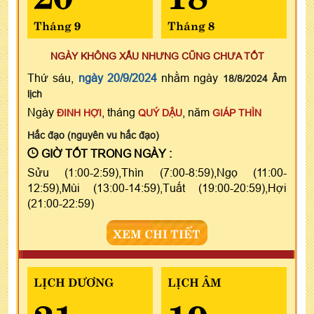
Tháng 9
Tháng 8
NGÀY KHÔNG XẤU NHƯNG CŨNG CHƯA TỐT
Thứ sáu,
ngày 20/9/2024
nhằm ngày
18/8/2024 Âm
lịch
Ngày
, tháng
, năm
ĐINH HỢI
QUÝ DẬU
GIÁP THÌN
Hắc đạo (nguyên vu hắc đạo)
GIỜ TỐT TRONG NGÀY :
Sửu (1:00-2:59),Thìn (7:00-8:59),Ngọ (11:00-
12:59),Mùi (13:00-14:59),Tuất (19:00-20:59),Hợi
(21:00-22:59)
XEM CHI TIẾT
LỊCH DƯƠNG
LỊCH ÂM
21
19