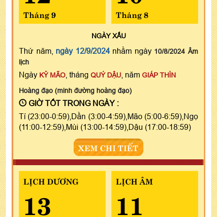
Tháng 9
Tháng 8
NGÀY
XẤU
Thứ năm,
ngày 12/9/2024
nhằm ngày
10/8/2024 Âm
lịch
Ngày
, tháng
, năm
KỶ MÃO
QUÝ DẬU
GIÁP THÌN
Hoàng đạo (minh đường hoàng đạo)
GIỜ TỐT TRONG NGÀY :
Tí (23:00-0:59),Dần (3:00-4:59),Mão (5:00-6:59),Ngọ
(11:00-12:59),Mùi (13:00-14:59),Dậu (17:00-18:59)
XEM CHI TIẾT
LỊCH DƯƠNG
LỊCH ÂM
13
11