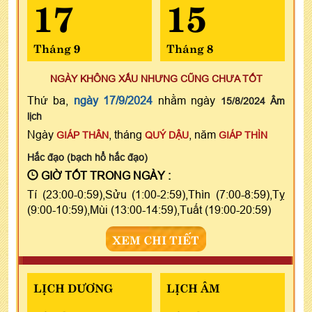
17
15
Tháng 9
Tháng 8
NGÀY KHÔNG XẤU NHƯNG CŨNG CHƯA TỐT
Thứ ba,
ngày 17/9/2024
nhằm ngày
15/8/2024 Âm
lịch
Ngày
, tháng
, năm
GIÁP THÂN
QUÝ DẬU
GIÁP THÌN
Hắc đạo (bạch hổ hắc đạo)
GIỜ TỐT TRONG NGÀY :
Tí (23:00-0:59),Sửu (1:00-2:59),Thìn (7:00-8:59),Tỵ
(9:00-10:59),Mùi (13:00-14:59),Tuất (19:00-20:59)
XEM CHI TIẾT
LỊCH DƯƠNG
LỊCH ÂM