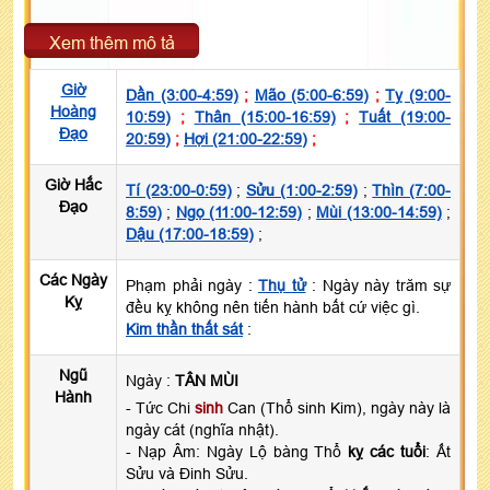
Xem thêm mô tả
Giờ
Dần (3:00-4:59)
;
Mão (5:00-6:59)
;
Tỵ (9:00-
Hoàng
10:59)
;
Thân (15:00-16:59)
;
Tuất (19:00-
Đạo
20:59)
;
Hợi (21:00-22:59)
;
Giờ Hắc
Tí (23:00-0:59)
;
Sửu (1:00-2:59)
;
Thìn (7:00-
Đạo
8:59)
;
Ngọ (11:00-12:59)
;
Mùi (13:00-14:59)
;
Dậu (17:00-18:59)
;
Các Ngày
Phạm phải ngày :
Thụ tử
: Ngày này trăm sự
Kỵ
đều kỵ không nên tiến hành bất cứ việc gì.
Kim thần thất sát
:
Ngũ
Ngày :
TÂN MÙI
Hành
- Tức Chi
sinh
Can (Thổ sinh Kim), ngày này là
ngày cát (nghĩa nhật).
- Nạp Âm: Ngày Lộ bàng Thổ
kỵ các tuổi
: Ất
Sửu và Đinh Sửu.