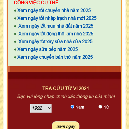
CÔNG VIỆC CỤ THỂ
♦
Xem ngày tốt chuyển nhà năm 2025
♦
Xem ngày tốt nhập trạch nhà mới 2025
♦
Xem ngày tốt mua nhà đất năm 2025
♦
Xem ngày tốt động thổ làm nhà 2025
♦
Xem ngày tốt xây sửa nhà cửa 2025
♦
Xem ngày sửa bếp năm 2025
♦
Xem ngày chuyển bàn thờ năm 2025
TRA CỨU TỬ VI 2024
Bạn vui lòng nhập chính xác thông tin của mình!
Nam
Nữ