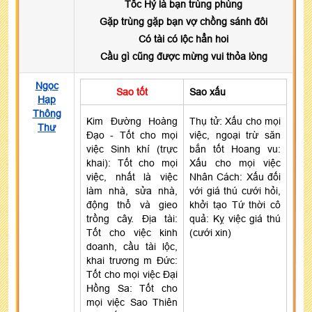
Tốc Hỷ là bạn trùng phùng
Gặp trùng gặp bạn vợ chồng sánh đôi
Có tài có lộc hẳn hoi
Cầu gì cũng được mừng vui thỏa lòng
Ngọc
Sao tốt
Sao xấu
Hạp
Thông
Kim Đường Hoàng
Thụ tử: Xấu cho mọi
Thư
Đạo - Tốt cho mọi
việc, ngoại trừ săn
việc Sinh khí (trực
bắn tốt Hoang vu:
khai): Tốt cho mọi
Xấu cho mọi việc
việc, nhất là việc
Nhân Cách: Xấu đối
làm nhà, sửa nhà,
với giá thú cưới hỏi,
động thổ và gieo
khởi tạo Tứ thời cô
trồng cây. Địa tài:
quả: Kỵ việc giá thú
Tốt cho việc kinh
(cưới xin)
doanh, cầu tài lộc,
khai trương m Đức:
Tốt cho mọi việc Đại
Hồng Sa: Tốt cho
mọi việc Sao Thiên