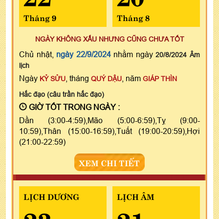
Tháng 9
Tháng 8
NGÀY KHÔNG XẤU NHƯNG CŨNG CHƯA TỐT
Chủ nhật,
ngày 22/9/2024
nhằm ngày
20/8/2024 Âm
lịch
Ngày
, tháng
, năm
KỶ SỬU
QUÝ DẬU
GIÁP THÌN
Hắc đạo (câu trần hắc đạo)
GIỜ TỐT TRONG NGÀY :
Dần (3:00-4:59),Mão (5:00-6:59),Tỵ (9:00-
10:59),Thân (15:00-16:59),Tuất (19:00-20:59),Hợi
(21:00-22:59)
XEM CHI TIẾT
LỊCH DƯƠNG
LỊCH ÂM
23
21