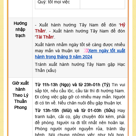
Quý: tốt mọi việc
Hướng
- Xuất hành hướng Tây Nam để đón '
Hỷ
nhập
Thần
'. - Xuất hành hướng Tây Nam để đón
trạch
'
Tài Thần
'.
Xuất hành nhằm ngày tốt sẽ càng được nhiều
may mắn và thuận lợi
Xem ngày tốt xuất
hành trong tháng 9 năm 2024
Tránh xuất hành hướng Tây Nam gặp Hạc
Thần (xấu)
Giờ xuất
Từ 11h-13h (Ngọ) và từ 23h-01h (Tý)
Tin vui
hành
sắp tới, nếu cầu lộc, cầu tài thì đi hướng Nam.
Theo Lý
Đi công việc gặp gỡ có nhiều may mắn. Người
Thuần
đi có tin về. Nếu chăn nuôi đều gặp thuận lợi.
Phong
Từ 13h-15h (Mùi) và từ 01-03h (Sửu)
Hay
tranh luận, cãi cọ, gây chuyện đói kém, phải
đề phòng. Người ra đi tốt nhất nên hoãn lại.
Phòng người người nguyền rủa, tránh lây
bệnh. Nói chung những việc như hội họp,