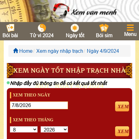
Menu
Bói bài
Tử vi 2024
Ngày tốt
Bói sim
Home
Xem ngày nhập trạch
Ngày 4/9/2024
XEM NGÀY TỐT NHẬP TRẠCH NHÀ
Nhập đầy đủ thông tin để có kết quả tốt nhất
MỚI - NGÀY 4/9/2024
XEM THEO NGÀY
XEM
XEM THEO THÁNG
XEM