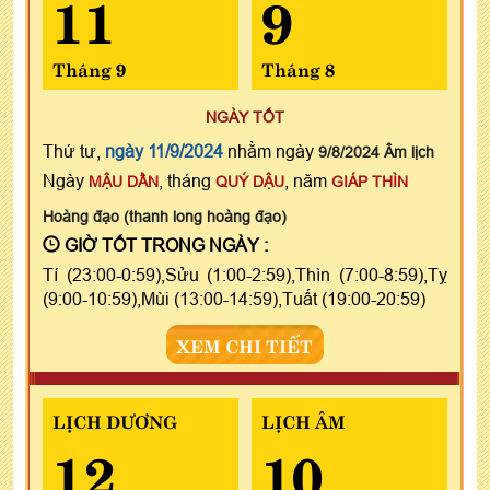
11
9
Tháng 9
Tháng 8
NGÀY TỐT
Thứ tư,
ngày 11/9/2024
nhằm ngày
9/8/2024 Âm lịch
Ngày
, tháng
, năm
MẬU DẦN
QUÝ DẬU
GIÁP THÌN
Hoàng đạo (thanh long hoàng đạo)
GIỜ TỐT TRONG NGÀY :
Tí (23:00-0:59),Sửu (1:00-2:59),Thìn (7:00-8:59),Tỵ
(9:00-10:59),Mùi (13:00-14:59),Tuất (19:00-20:59)
XEM CHI TIẾT
LỊCH DƯƠNG
LỊCH ÂM
12
10