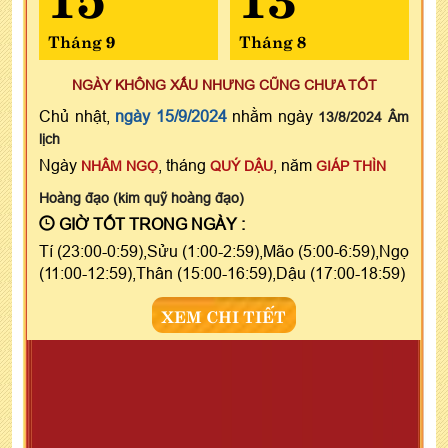
Tháng 9
Tháng 8
NGÀY KHÔNG XẤU NHƯNG CŨNG CHƯA TỐT
Chủ nhật,
ngày 15/9/2024
nhằm ngày
13/8/2024 Âm
lịch
Ngày
, tháng
, năm
NHÂM NGỌ
QUÝ DẬU
GIÁP THÌN
Hoàng đạo (kim quỹ hoàng đạo)
GIỜ TỐT TRONG NGÀY :
Tí (23:00-0:59),Sửu (1:00-2:59),Mão (5:00-6:59),Ngọ
(11:00-12:59),Thân (15:00-16:59),Dậu (17:00-18:59)
XEM CHI TIẾT