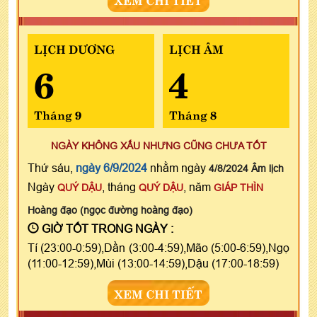
LỊCH DƯƠNG
LỊCH ÂM
6
4
Tháng 9
Tháng 8
NGÀY KHÔNG XẤU NHƯNG CŨNG CHƯA TỐT
Thứ sáu,
ngày 6/9/2024
nhằm ngày
4/8/2024 Âm lịch
Ngày
, tháng
, năm
QUÝ DẬU
QUÝ DẬU
GIÁP THÌN
Hoàng đạo (ngọc đường hoàng đạo)
GIỜ TỐT TRONG NGÀY :
Tí (23:00-0:59),Dần (3:00-4:59),Mão (5:00-6:59),Ngọ
(11:00-12:59),Mùi (13:00-14:59),Dậu (17:00-18:59)
XEM CHI TIẾT