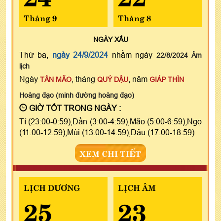
Tháng 9
Tháng 8
NGÀY
XẤU
Thứ ba,
ngày 24/9/2024
nhằm ngày
22/8/2024 Âm
lịch
Ngày
, tháng
, năm
TÂN MÃO
QUÝ DẬU
GIÁP THÌN
Hoàng đạo (minh đường hoàng đạo)
GIỜ TỐT TRONG NGÀY :
Tí (23:00-0:59),Dần (3:00-4:59),Mão (5:00-6:59),Ngọ
(11:00-12:59),Mùi (13:00-14:59),Dậu (17:00-18:59)
XEM CHI TIẾT
LỊCH DƯƠNG
LỊCH ÂM
25
23