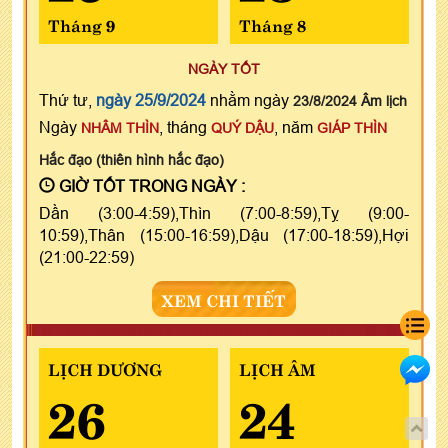
Tháng 9
Tháng 8
NGÀY TỐT
Thứ tư,
ngày 25/9/2024
nhằm ngày
23/8/2024 Âm lịch
Ngày
, tháng
, năm
NHÂM THÌN
QUÝ DẬU
GIÁP THÌN
Hắc đạo (thiên hình hắc đạo)
GIỜ TỐT TRONG NGÀY :
Dần (3:00-4:59),Thìn (7:00-8:59),Tỵ (9:00-
10:59),Thân (15:00-16:59),Dậu (17:00-18:59),Hợi
(21:00-22:59)
XEM CHI TIẾT
LỊCH DƯƠNG
LỊCH ÂM
26
24