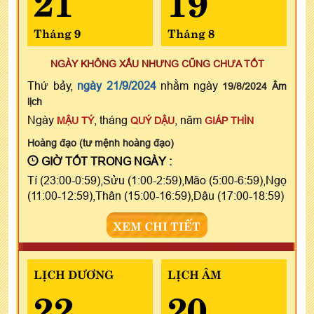
Tháng 9
Tháng 8
NGÀY KHÔNG XẤU NHƯNG CŨNG CHƯA TỐT
Thứ bảy,
ngày 21/9/2024
nhằm ngày
19/8/2024 Âm
lịch
Ngày
, tháng
, năm
MẬU TÝ
QUÝ DẬU
GIÁP THÌN
Hoàng đạo (tư mệnh hoàng đạo)
GIỜ TỐT TRONG NGÀY :
Tí (23:00-0:59),Sửu (1:00-2:59),Mão (5:00-6:59),Ngọ
(11:00-12:59),Thân (15:00-16:59),Dậu (17:00-18:59)
XEM CHI TIẾT
LỊCH DƯƠNG
LỊCH ÂM
22
20