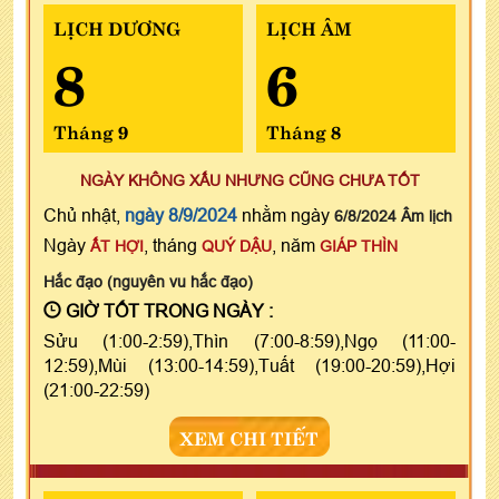
LỊCH DƯƠNG
LỊCH ÂM
8
6
Tháng 9
Tháng 8
NGÀY KHÔNG XẤU NHƯNG CŨNG CHƯA TỐT
Chủ nhật,
ngày 8/9/2024
nhằm ngày
6/8/2024 Âm lịch
Ngày
, tháng
, năm
ẤT HỢI
QUÝ DẬU
GIÁP THÌN
Hắc đạo (nguyên vu hắc đạo)
GIỜ TỐT TRONG NGÀY :
Sửu (1:00-2:59),Thìn (7:00-8:59),Ngọ (11:00-
12:59),Mùi (13:00-14:59),Tuất (19:00-20:59),Hợi
(21:00-22:59)
XEM CHI TIẾT