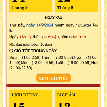
Tháng 9
Tháng 8
NGÀY
XẤU
Thứ bảy,
ngày 14/9/2024
nhằm ngày
12/8/2024 Âm
lịch
Ngày
, tháng
, năm
TÂN TỴ
QUÝ DẬU
GIÁP THÌN
Hắc đạo (chu tước hắc đạo)
GIỜ TỐT TRONG NGÀY :
Sửu (1:00-2:59),Thìn (7:00-8:59),Ngọ (11:00-
12:59),Mùi (13:00-14:59),Tuất (19:00-20:59),Hợi
(21:00-22:59)
XEM CHI TIẾT
LỊCH DƯƠNG
LỊCH ÂM
15
13