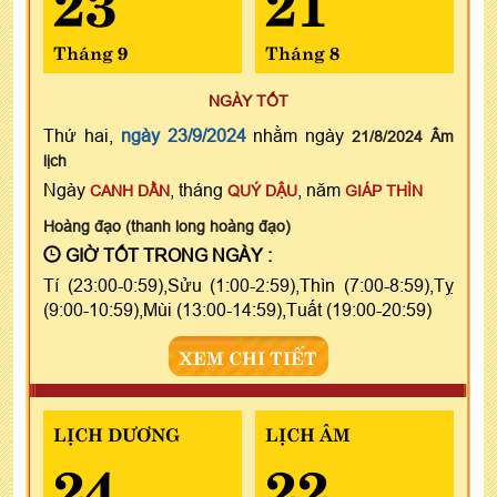
Tháng 9
Tháng 8
NGÀY TỐT
Thứ hai,
ngày 23/9/2024
nhằm ngày
21/8/2024 Âm
lịch
Ngày
, tháng
, năm
CANH DẦN
QUÝ DẬU
GIÁP THÌN
Hoàng đạo (thanh long hoàng đạo)
GIỜ TỐT TRONG NGÀY :
Tí (23:00-0:59),Sửu (1:00-2:59),Thìn (7:00-8:59),Tỵ
(9:00-10:59),Mùi (13:00-14:59),Tuất (19:00-20:59)
XEM CHI TIẾT
LỊCH DƯƠNG
LỊCH ÂM
24
22