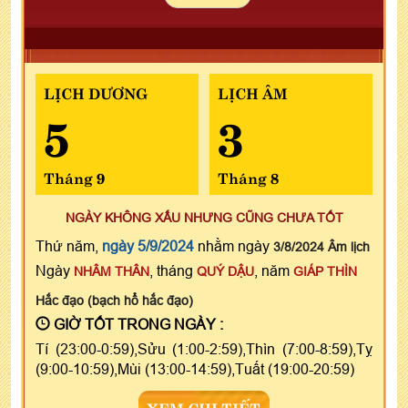
LỊCH DƯƠNG
LỊCH ÂM
5
3
Tháng 9
Tháng 8
NGÀY KHÔNG XẤU NHƯNG CŨNG CHƯA TỐT
Thứ năm,
ngày 5/9/2024
nhằm ngày
3/8/2024 Âm lịch
Ngày
, tháng
, năm
NHÂM THÂN
QUÝ DẬU
GIÁP THÌN
Hắc đạo (bạch hổ hắc đạo)
GIỜ TỐT TRONG NGÀY :
Tí (23:00-0:59),Sửu (1:00-2:59),Thìn (7:00-8:59),Tỵ
(9:00-10:59),Mùi (13:00-14:59),Tuất (19:00-20:59)
XEM CHI TIẾT