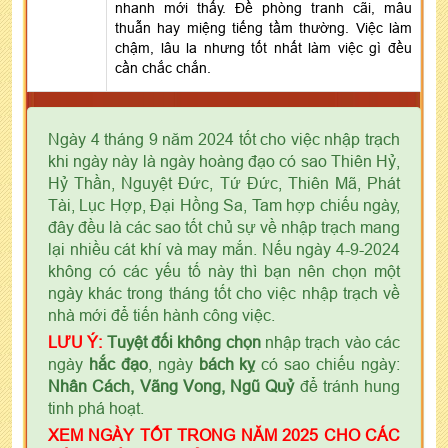
nhanh mới thấy. Đề phòng tranh cãi, mâu
thuẫn hay miệng tiếng tầm thường. Việc làm
chậm, lâu la nhưng tốt nhất làm việc gì đều
cần chắc chắn.
Ngày 4 tháng 9 năm 2024 tốt cho việc nhập trạch
khi ngày này là ngày hoàng đạo có sao Thiên Hỷ,
Hỷ Thần, Nguyệt Đức, Tứ Đức, Thiên Mã, Phát
Tài, Lục Hợp, Đại Hồng Sa, Tam hợp chiếu ngày,
đây đều là các sao tốt chủ sự về nhập trạch mang
lại nhiều cát khí và may mắn. Nếu ngày 4-9-2024
không có các yếu tố này thì bạn nên chọn một
ngày khác trong tháng tốt cho việc nhập trạch về
nhà mới để tiến hành công việc.
LƯU Ý:
Tuyệt đối không chọn
nhập trạch vào các
ngày
hắc đạo
, ngày
bách kỵ
có sao chiếu ngày:
Nhân Cách, Vãng Vong, Ngũ Quỷ
để tránh hung
tinh phá hoạt.
XEM NGÀY TỐT TRONG NĂM 2025 CHO CÁC