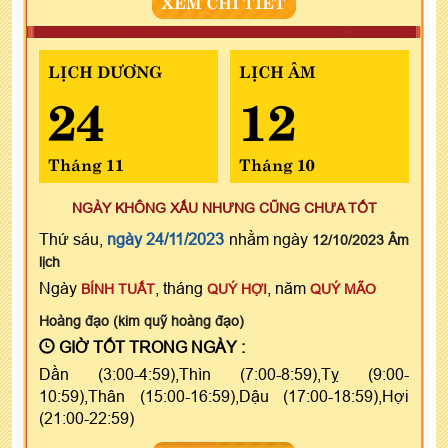
XEM CHI TIẾT
LỊCH DƯƠNG
LỊCH ÂM
24
12
Tháng 11
Tháng 10
NGÀY KHÔNG XẤU NHƯNG CŨNG CHƯA TỐT
Thứ sáu,
ngày 24/11/2023
nhằm ngày
12/10/2023 Âm
lịch
Ngày
, tháng
, năm
BÍNH TUẤT
QUÝ HỢI
QUÝ MÃO
Hoàng đạo (kim quỹ hoàng đạo)
GIỜ TỐT TRONG NGÀY :
Dần (3:00-4:59),Thìn (7:00-8:59),Tỵ (9:00-
10:59),Thân (15:00-16:59),Dậu (17:00-18:59),Hợi
(21:00-22:59)