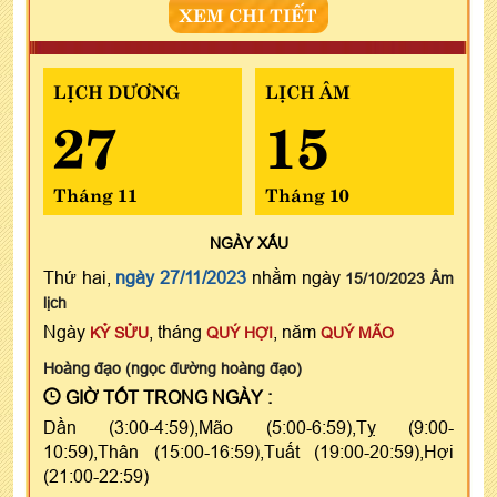
XEM CHI TIẾT
LỊCH DƯƠNG
LỊCH ÂM
27
15
Tháng 11
Tháng 10
NGÀY
XẤU
Thứ hai,
ngày 27/11/2023
nhằm ngày
15/10/2023 Âm
lịch
Ngày
, tháng
, năm
KỶ SỬU
QUÝ HỢI
QUÝ MÃO
Hoàng đạo (ngọc đường hoàng đạo)
GIỜ TỐT TRONG NGÀY :
Dần (3:00-4:59),Mão (5:00-6:59),Tỵ (9:00-
10:59),Thân (15:00-16:59),Tuất (19:00-20:59),Hợi
(21:00-22:59)