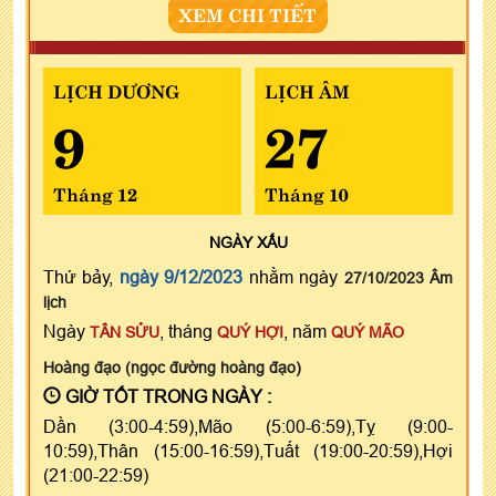
XEM CHI TIẾT
LỊCH DƯƠNG
LỊCH ÂM
9
27
Tháng 12
Tháng 10
NGÀY
XẤU
Thứ bảy,
ngày 9/12/2023
nhằm ngày
27/10/2023 Âm
lịch
Ngày
, tháng
, năm
TÂN SỬU
QUÝ HỢI
QUÝ MÃO
Hoàng đạo (ngọc đường hoàng đạo)
GIỜ TỐT TRONG NGÀY :
Dần (3:00-4:59),Mão (5:00-6:59),Tỵ (9:00-
10:59),Thân (15:00-16:59),Tuất (19:00-20:59),Hợi
(21:00-22:59)