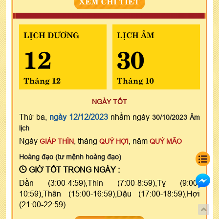
XEM CHI TIẾT
LỊCH DƯƠNG
LỊCH ÂM
12
30
Tháng 12
Tháng 10
NGÀY TỐT
Thứ ba,
ngày 12/12/2023
nhằm ngày
30/10/2023 Âm
lịch
Ngày
, tháng
, năm
GIÁP THÌN
QUÝ HỢI
QUÝ MÃO
Hoàng đạo (tư mệnh hoàng đạo)
GIỜ TỐT TRONG NGÀY :
Dần (3:00-4:59),Thìn (7:00-8:59),Tỵ (9:00-
10:59),Thân (15:00-16:59),Dậu (17:00-18:59),Hợi
(21:00-22:59)