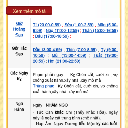
Xem thêm mô tả
Giờ
Tí (23:00-0:59)
;
Sửu (1:00-2:59)
;
Mão (5:00-
Hoàng
6:59)
;
Ngọ (11:00-12:59)
;
Thân (15:00-16:59)
Đạo
;
Dậu (17:00-18:59)
;
Giờ Hắc
Dần (3:00-4:59)
;
Thìn (7:00-8:59)
;
Tỵ (9:00-
Đạo
10:59)
;
Mùi (13:00-14:59)
;
Tuất (19:00-
20:59)
;
Hợi (21:00-22:59)
;
Các Ngày
Phạm phải ngày :
: Kỵ Chôn cất, cưới xin, vợ
Kỵ
chồng xuất hành,xây nhà ,xây mồ mả
Trùng phục
: Kỵ Chôn cất, cưới xin, vợ chồng
xuất hành,xây nhà ,xây mồ mả
Ngũ
Ngày :
NHÂM NGỌ
Hành
- Tức Can
khắc
Chi (Thủy khắc Hỏa), ngày
này là ngày cát trung bình (chế nhật).
- Nạp Âm: Ngày Dương liễu Mộc
kỵ các tuổi
: