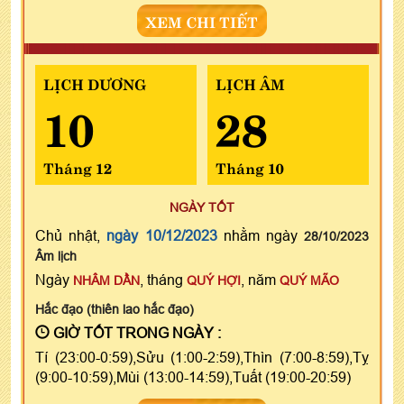
XEM CHI TIẾT
LỊCH DƯƠNG
LỊCH ÂM
10
28
Tháng 12
Tháng 10
NGÀY TỐT
Chủ nhật,
ngày 10/12/2023
nhằm ngày
28/10/2023
Âm lịch
Ngày
, tháng
, năm
NHÂM DẦN
QUÝ HỢI
QUÝ MÃO
Hắc đạo (thiên lao hắc đạo)
GIỜ TỐT TRONG NGÀY :
Tí (23:00-0:59),Sửu (1:00-2:59),Thìn (7:00-8:59),Tỵ
(9:00-10:59),Mùi (13:00-14:59),Tuất (19:00-20:59)