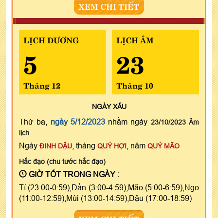
XEM CHI TIẾT
LỊCH DƯƠNG
LỊCH ÂM
5
23
Tháng 12
Tháng 10
NGÀY
XẤU
Thứ ba,
ngày 5/12/2023
nhằm ngày
23/10/2023 Âm
lịch
Ngày
, tháng
, năm
ĐINH DẬU
QUÝ HỢI
QUÝ MÃO
Hắc đạo (chu tước hắc đạo)
GIỜ TỐT TRONG NGÀY :
Tí (23:00-0:59),Dần (3:00-4:59),Mão (5:00-6:59),Ngọ
(11:00-12:59),Mùi (13:00-14:59),Dậu (17:00-18:59)