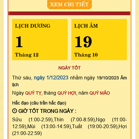
XEM CHI TIẾT
LỊCH DƯƠNG
LỊCH ÂM
1
19
Tháng 12
Tháng 10
NGÀY TỐT
Thứ sáu,
ngày 1/12/2023
nhằm ngày
19/10/2023 Âm
lịch
Ngày
, tháng
, năm
QUÝ TỴ
QUÝ HỢI
QUÝ MÃO
Hắc đạo (câu trần hắc đạo)
GIỜ TỐT TRONG NGÀY :
Sửu (1:00-2:59),Thìn (7:00-8:59),Ngọ (11:00-
12:59),Mùi (13:00-14:59),Tuất (19:00-20:59),Hợi
(21:00-22:59)