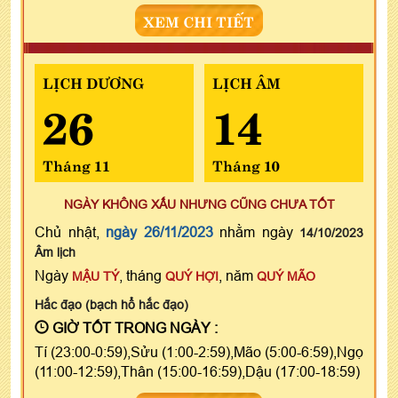
XEM CHI TIẾT
LỊCH DƯƠNG
LỊCH ÂM
26
14
Tháng 11
Tháng 10
NGÀY KHÔNG XẤU NHƯNG CŨNG CHƯA TỐT
Chủ nhật,
ngày 26/11/2023
nhằm ngày
14/10/2023
Âm lịch
Ngày
, tháng
, năm
MẬU TÝ
QUÝ HỢI
QUÝ MÃO
Hắc đạo (bạch hổ hắc đạo)
GIỜ TỐT TRONG NGÀY :
Tí (23:00-0:59),Sửu (1:00-2:59),Mão (5:00-6:59),Ngọ
(11:00-12:59),Thân (15:00-16:59),Dậu (17:00-18:59)