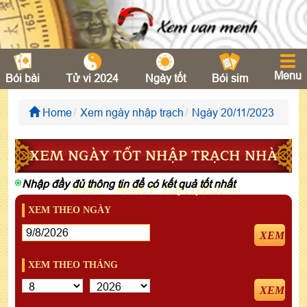
Menu
Bói bài
Tử vi 2024
Ngày tốt
Bói sim
Home
Xem ngày nhập trạch
Ngày 20/11/2023
XEM NGÀY TỐT NHẬP TRẠCH NHÀ
Nhập đầy đủ thông tin để có kết quả tốt nhất
MỚI - NGÀY 20/11/2023
XEM THEO NGÀY
XEM
XEM THEO THÁNG
XEM