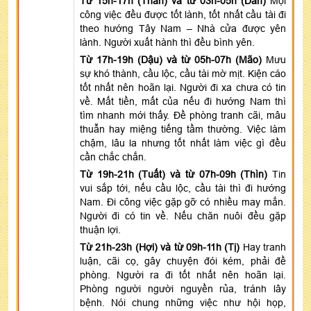
Từ 15h-17h (Thân) và từ 03h-05h (Dần)
Mọi
công việc đều được tốt lành, tốt nhất cầu tài đi
theo hướng Tây Nam – Nhà cửa được yên
lành. Người xuất hành thì đều bình yên.
Từ 17h-19h (Dậu) và từ 05h-07h (Mão)
Mưu
sự khó thành, cầu lộc, cầu tài mờ mịt. Kiện cáo
tốt nhất nên hoãn lại. Người đi xa chưa có tin
về. Mất tiền, mất của nếu đi hướng Nam thì
tìm nhanh mới thấy. Đề phòng tranh cãi, mâu
thuẫn hay miệng tiếng tầm thường. Việc làm
chậm, lâu la nhưng tốt nhất làm việc gì đều
cần chắc chắn.
Từ 19h-21h (Tuất) và từ 07h-09h (Thìn)
Tin
vui sắp tới, nếu cầu lộc, cầu tài thì đi hướng
Nam. Đi công việc gặp gỡ có nhiều may mắn.
Người đi có tin về. Nếu chăn nuôi đều gặp
thuận lợi.
Từ 21h-23h (Hợi) và từ 09h-11h (Tị)
Hay tranh
luận, cãi cọ, gây chuyện đói kém, phải đề
phòng. Người ra đi tốt nhất nên hoãn lại.
Phòng người người nguyền rủa, tránh lây
bệnh. Nói chung những việc như hội họp,