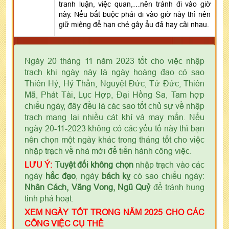
tranh luận, việc quan,…nên tránh đi vào giờ
này. Nếu bắt buộc phải đi vào giờ này thì nên
giữ miệng để hạn ché gây ẩu đả hay cãi nhau.
Ngày 20 tháng 11 năm 2023 tốt cho việc nhập
trạch khi ngày này là ngày hoàng đạo có sao
Thiên Hỷ, Hỷ Thần, Nguyệt Đức, Tứ Đức, Thiên
Mã, Phát Tài, Lục Hợp, Đại Hồng Sa, Tam hợp
chiếu ngày, đây đều là các sao tốt chủ sự về nhập
trạch mang lại nhiều cát khí và may mắn. Nếu
ngày 20-11-2023 không có các yếu tố này thì bạn
nên chọn một ngày khác trong tháng tốt cho việc
nhập trạch về nhà mới để tiến hành công việc.
LƯU Ý:
Tuyệt đối không chọn
nhập trạch vào các
ngày
hắc đạo
, ngày
bách kỵ
có sao chiếu ngày:
Nhân Cách, Vãng Vong, Ngũ Quỷ
để tránh hung
tinh phá hoạt.
XEM NGÀY TỐT TRONG NĂM 2025 CHO CÁC
CÔNG VIỆC CỤ THỂ