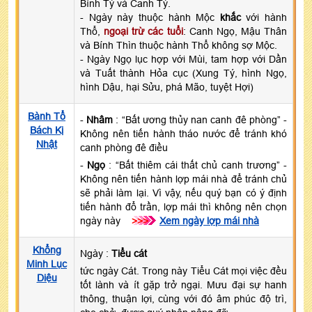
Bính Tý và Canh Tý.
- Ngày này thuộc hành Mộc
khắc
với hành
Thổ,
ngoại trừ các tuổi
: Canh Ngọ, Mậu Thân
và Bính Thìn thuộc hành Thổ không sợ Mộc.
- Ngày Ngọ lục hợp với Mùi, tam hợp với Dần
và Tuất thành Hỏa cục (Xung Tý, hình Ngọ,
hình Dậu, hại Sửu, phá Mão, tuyệt Hợi)
Bành Tổ
-
Nhâm
: “Bất ương thủy nan canh đê phòng” -
Bách Kị
Không nên tiến hành tháo nước để tránh khó
Nhật
canh phòng đê điều
-
Ngọ
: “Bất thiêm cái thất chủ canh trương” -
Không nên tiến hành lợp mái nhà để tránh chủ
sẽ phải làm lại. Vì vậy, nếu quý bạn có ý định
tiến hành đổ trần, lợp mái thì không nên chọn
ngày này
>>>
Xem ngày lợp mái nhà
Khổng
Ngày :
Tiểu cát
Minh Lục
tức ngày Cát. Trong này Tiểu Cát mọi việc đều
Diệu
tốt lành và ít gặp trở ngại. Mưu đại sự hanh
thông, thuận lợi, cùng với đó âm phúc độ trì,