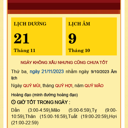
LỊCH DƯƠNG
LỊCH ÂM
21
9
Tháng 11
Tháng 10
NGÀY KHÔNG XẤU NHƯNG CŨNG CHƯA TỐT
Thứ ba,
ngày 21/11/2023
nhằm ngày
9/10/2023 Âm
lịch
Ngày
, tháng
, năm
QUÝ MÙI
QUÝ HỢI
QUÝ MÃO
Hoàng đạo (minh đường hoàng đạo)
GIỜ TỐT TRONG NGÀY :
Dần (3:00-4:59),Mão (5:00-6:59),Tỵ (9:00-
10:59),Thân (15:00-16:59),Tuất (19:00-20:59),Hợi
(21:00-22:59)