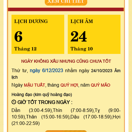
XEM CHI TIẾT
LỊCH DƯƠNG
LỊCH ÂM
6
24
Tháng 12
Tháng 10
NGÀY KHÔNG XẤU NHƯNG CŨNG CHƯA TỐT
Thứ tư,
ngày 6/12/2023
nhằm ngày
24/10/2023 Âm
lịch
Ngày
, tháng
, năm
MẬU TUẤT
QUÝ HỢI
QUÝ MÃO
Hoàng đạo (kim quỹ hoàng đạo)
GIỜ TỐT TRONG NGÀY :
Dần (3:00-4:59),Thìn (7:00-8:59),Tỵ (9:00-
10:59),Thân (15:00-16:59),Dậu (17:00-18:59),Hợi
(21:00-22:59)