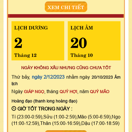
XEM CHI TIẾT
LỊCH DƯƠNG
LỊCH ÂM
2
20
Tháng 12
Tháng 10
NGÀY KHÔNG XẤU NHƯNG CŨNG CHƯA TỐT
Thứ bảy,
ngày 2/12/2023
nhằm ngày
20/10/2023 Âm
lịch
Ngày
, tháng
, năm
GIÁP NGỌ
QUÝ HỢI
QUÝ MÃO
Hoàng đạo (thanh long hoàng đạo)
GIỜ TỐT TRONG NGÀY :
Tí (23:00-0:59),Sửu (1:00-2:59),Mão (5:00-6:59),Ngọ
(11:00-12:59),Thân (15:00-16:59),Dậu (17:00-18:59)