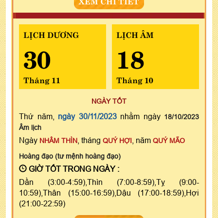
XEM CHI TIẾT
LỊCH DƯƠNG
LỊCH ÂM
30
18
Tháng 11
Tháng 10
NGÀY TỐT
Thứ năm,
ngày 30/11/2023
nhằm ngày
18/10/2023
Âm lịch
Ngày
, tháng
, năm
NHÂM THÌN
QUÝ HỢI
QUÝ MÃO
Hoàng đạo (tư mệnh hoàng đạo)
GIỜ TỐT TRONG NGÀY :
Dần (3:00-4:59),Thìn (7:00-8:59),Tỵ (9:00-
10:59),Thân (15:00-16:59),Dậu (17:00-18:59),Hợi
(21:00-22:59)