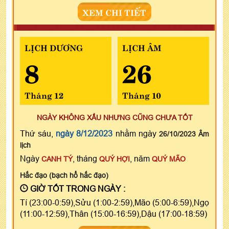
XEM CHI TIẾT
LỊCH DƯƠNG
LỊCH ÂM
8
26
Tháng 12
Tháng 10
NGÀY KHÔNG XẤU NHƯNG CŨNG CHƯA TỐT
Thứ sáu,
ngày 8/12/2023
nhằm ngày
26/10/2023 Âm
lịch
Ngày
, tháng
, năm
CANH TÝ
QUÝ HỢI
QUÝ MÃO
Hắc đạo (bạch hổ hắc đạo)
GIỜ TỐT TRONG NGÀY :
Tí (23:00-0:59),Sửu (1:00-2:59),Mão (5:00-6:59),Ngọ
(11:00-12:59),Thân (15:00-16:59),Dậu (17:00-18:59)