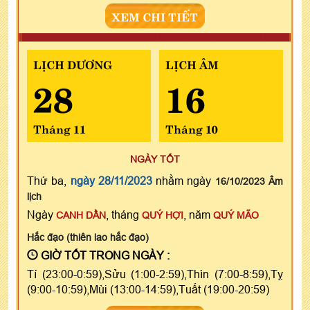
XEM CHI TIẾT
LỊCH DƯƠNG
LỊCH ÂM
28
16
Tháng 11
Tháng 10
NGÀY TỐT
Thứ ba,
ngày 28/11/2023
nhằm ngày
16/10/2023 Âm
lịch
Ngày
, tháng
, năm
CANH DẦN
QUÝ HỢI
QUÝ MÃO
Hắc đạo (thiên lao hắc đạo)
GIỜ TỐT TRONG NGÀY :
Tí (23:00-0:59),Sửu (1:00-2:59),Thìn (7:00-8:59),Tỵ
(9:00-10:59),Mùi (13:00-14:59),Tuất (19:00-20:59)