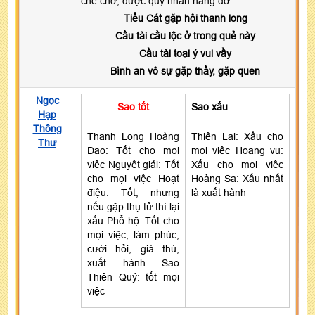
che chở, được quý nhân nâng đỡ.
Tiểu Cát gặp hội thanh long
Cầu tài cầu lộc ở trong quẻ này
Cầu tài toại ý vui vầy
Bình an vô sự gặp thầy, gặp quen
Ngọc
Sao tốt
Sao xấu
Hạp
Thông
Thanh Long Hoàng
Thiên Lại: Xấu cho
Thư
Đạo: Tốt cho mọi
mọi việc Hoang vu:
việc Nguyệt giải: Tốt
Xấu cho mọi việc
cho mọi việc Hoạt
Hoàng Sa: Xấu nhất
điệu: Tốt, nhưng
là xuất hành
nếu gặp thụ tử thì lại
xấu Phổ hộ: Tốt cho
mọi việc, làm phúc,
cưới hỏi, giá thú,
xuất hành Sao
Thiên Quý: tốt mọi
việc