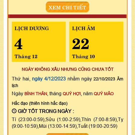
XEM CHI TIẾT
LỊCH DƯƠNG
LỊCH ÂM
4
22
Tháng 12
Tháng 10
NGÀY KHÔNG XẤU NHƯNG CŨNG CHƯA TỐT
Thứ hai,
ngày 4/12/2023
nhằm ngày
22/10/2023 Âm
lịch
Ngày
, tháng
, năm
BÍNH THÂN
QUÝ HỢI
QUÝ MÃO
Hắc đạo (thiên hình hắc đạo)
GIỜ TỐT TRONG NGÀY :
Tí (23:00-0:59),Sửu (1:00-2:59),Thìn (7:00-8:59),Tỵ
(9:00-10:59),Mùi (13:00-14:59),Tuất (19:00-20:59)