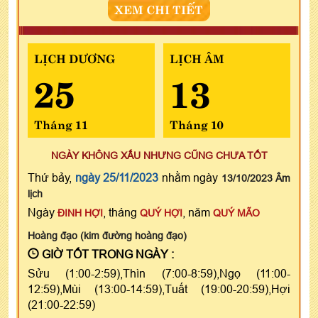
XEM CHI TIẾT
LỊCH DƯƠNG
LỊCH ÂM
25
13
Tháng 11
Tháng 10
NGÀY KHÔNG XẤU NHƯNG CŨNG CHƯA TỐT
Thứ bảy,
ngày 25/11/2023
nhằm ngày
13/10/2023 Âm
lịch
Ngày
, tháng
, năm
ĐINH HỢI
QUÝ HỢI
QUÝ MÃO
Hoàng đạo (kim đường hoàng đạo)
GIỜ TỐT TRONG NGÀY :
Sửu (1:00-2:59),Thìn (7:00-8:59),Ngọ (11:00-
12:59),Mùi (13:00-14:59),Tuất (19:00-20:59),Hợi
(21:00-22:59)