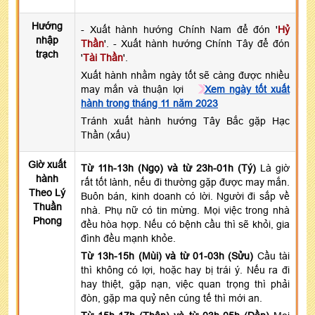
Hướng
- Xuất hành hướng Chính Nam để đón '
Hỷ
nhập
Thần
'. - Xuất hành hướng Chính Tây để đón
trạch
'
Tài Thần
'.
Xuất hành nhằm ngày tốt sẽ càng được nhiều
may mắn và thuận lợi
Xem ngày tốt xuất
hành trong tháng 11 năm 2023
Tránh xuất hành hướng Tây Bắc gặp Hạc
Thần (xấu)
Giờ xuất
Từ 11h-13h (Ngọ) và từ 23h-01h (Tý)
Là giờ
hành
rất tốt lành, nếu đi thường gặp được may mắn.
Theo Lý
Buôn bán, kinh doanh có lời. Người đi sắp về
Thuần
nhà. Phụ nữ có tin mừng. Mọi việc trong nhà
Phong
đều hòa hợp. Nếu có bệnh cầu thì sẽ khỏi, gia
đình đều mạnh khỏe.
Từ 13h-15h (Mùi) và từ 01-03h (Sửu)
Cầu tài
thì không có lợi, hoặc hay bị trái ý. Nếu ra đi
hay thiệt, gặp nạn, việc quan trọng thì phải
đòn, gặp ma quỷ nên cúng tế thì mới an.