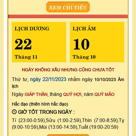
XEM CHI TIẾT
LỊCH DƯƠNG
LỊCH ÂM
22
10
Tháng 11
Tháng 10
NGÀY KHÔNG XẤU NHƯNG CŨNG CHƯA TỐT
Thứ tư,
ngày 22/11/2023
nhằm ngày
10/10/2023 Âm
lịch
Ngày
, tháng
, năm
GIÁP THÂN
QUÝ HỢI
QUÝ MÃO
Hắc đạo (thiên hình hắc đạo)
GIỜ TỐT TRONG NGÀY :
Tí (23:00-0:59),Sửu (1:00-2:59),Thìn (7:00-8:59),Tỵ
(9:00-10:59),Mùi (13:00-14:59),Tuất (19:00-20:59)