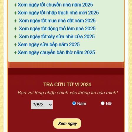
♦
Xem ngày tốt chuyển nhà năm 2025
♦
Xem ngày tốt nhập trạch nhà mới 2025
♦
Xem ngày tốt mua nhà đất năm 2025
♦
Xem ngày tốt động thổ làm nhà 2025
♦
Xem ngày tốt xây sửa nhà cửa 2025
♦
Xem ngày sửa bếp năm 2025
♦
Xem ngày chuyển bàn thờ năm 2025
TRA CỨU TỬ VI 2024
Bạn vui lòng nhập chính xác thông tin của mình!
Nam
Nữ