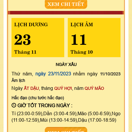
XEM CHI TIẾT
LỊCH DƯƠNG
LỊCH ÂM
23
11
Tháng 11
Tháng 10
NGÀY
XẤU
Thứ năm,
ngày 23/11/2023
nhằm ngày
11/10/2023
Âm lịch
Ngày
, tháng
, năm
ẤT DẬU
QUÝ HỢI
QUÝ MÃO
Hắc đạo (chu tước hắc đạo)
GIỜ TỐT TRONG NGÀY :
Tí (23:00-0:59),Dần (3:00-4:59),Mão (5:00-6:59),Ngọ
(11:00-12:59),Mùi (13:00-14:59),Dậu (17:00-18:59)