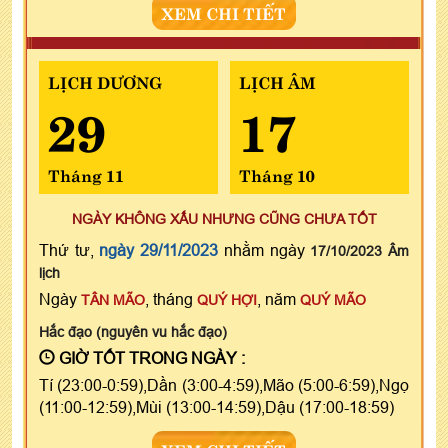
XEM CHI TIẾT
LỊCH DƯƠNG
LỊCH ÂM
29
17
Tháng 11
Tháng 10
NGÀY KHÔNG XẤU NHƯNG CŨNG CHƯA TỐT
Thứ tư,
ngày 29/11/2023
nhằm ngày
17/10/2023 Âm
lịch
Ngày
, tháng
, năm
TÂN MÃO
QUÝ HỢI
QUÝ MÃO
Hắc đạo (nguyên vu hắc đạo)
GIỜ TỐT TRONG NGÀY :
Tí (23:00-0:59),Dần (3:00-4:59),Mão (5:00-6:59),Ngọ
(11:00-12:59),Mùi (13:00-14:59),Dậu (17:00-18:59)