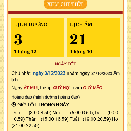
XEM CHI TIẾT
LỊCH DƯƠNG
LỊCH ÂM
3
21
Tháng 12
Tháng 10
NGÀY TỐT
Chủ nhật,
ngày 3/12/2023
nhằm ngày
21/10/2023 Âm
lịch
Ngày
, tháng
, năm
ẤT MÙI
QUÝ HỢI
QUÝ MÃO
Hoàng đạo (minh đường hoàng đạo)
GIỜ TỐT TRONG NGÀY :
Dần (3:00-4:59),Mão (5:00-6:59),Tỵ (9:00-
10:59),Thân (15:00-16:59),Tuất (19:00-20:59),Hợi
(21:00-22:59)