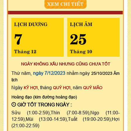
XEM CHI TIẾT
LỊCH DƯƠNG
LỊCH ÂM
7
25
Tháng 12
Tháng 10
NGÀY KHÔNG XẤU NHƯNG CŨNG CHƯA TỐT
Thứ năm,
ngày 7/12/2023
nhằm ngày
25/10/2023 Âm
lịch
Ngày
, tháng
, năm
KỶ HỢI
QUÝ HỢI
QUÝ MÃO
Hoàng đạo (kim đường hoàng đạo)
GIỜ TỐT TRONG NGÀY :
Sửu (1:00-2:59),Thìn (7:00-8:59),Ngọ (11:00-
12:59),Mùi (13:00-14:59),Tuất (19:00-20:59),Hợi
(21:00-22:59)