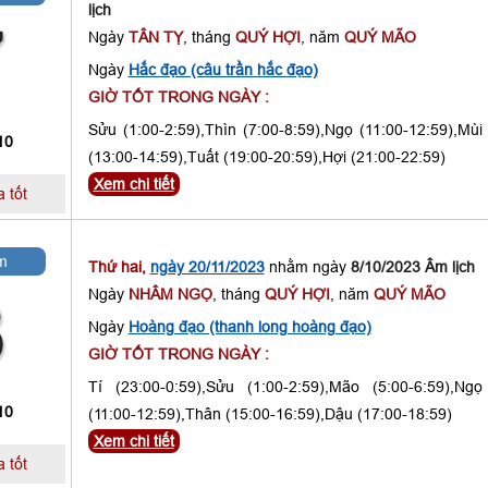
lịch
7
Ngày
TÂN TỴ
, tháng
QUÝ HỢI
, năm
QUÝ MÃO
Ngày
Hắc đạo (câu trần hắc đạo)
GIỜ TỐT TRONG NGÀY :
Sửu (1:00-2:59),Thìn (7:00-8:59),Ngọ (11:00-12:59),Mùi
10
(13:00-14:59),Tuất (19:00-20:59),Hợi (21:00-22:59)
Xem chi tiết
 tốt
m
Thứ hai,
ngày 20/11/2023
nhằm ngày
8/10/2023 Âm lịch
Ngày
NHÂM NGỌ
, tháng
QUÝ HỢI
, năm
QUÝ MÃO
8
Ngày
Hoàng đạo (thanh long hoàng đạo)
GIỜ TỐT TRONG NGÀY :
Tí (23:00-0:59),Sửu (1:00-2:59),Mão (5:00-6:59),Ngọ
10
(11:00-12:59),Thân (15:00-16:59),Dậu (17:00-18:59)
Xem chi tiết
 tốt