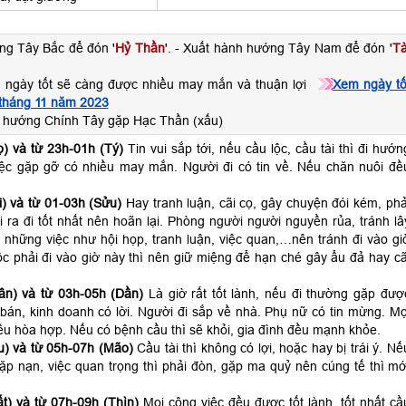
ng Tây Bắc để đón '
Hỷ Thần
'. - Xuất hành hướng Tây Nam để đón '
Tà
 ngày tốt sẽ càng được nhiều may mắn và thuận lợi
Xem ngày tố
 tháng 11 năm 2023
 hướng Chính Tây gặp Hạc Thần (xấu)
) và từ 23h-01h (Tý)
Tin vui sắp tới, nếu cầu lộc, cầu tài thì đi hướn
ệc gặp gỡ có nhiều may mắn. Người đi có tin về. Nếu chăn nuôi đề
) và từ 01-03h (Sửu)
Hay tranh luận, cãi cọ, gây chuyện đói kém, phả
ra đi tốt nhất nên hoãn lại. Phòng người người nguyền rủa, tránh lâ
 những việc như hội họp, tranh luận, việc quan,…nên tránh đi vào gi
c phải đi vào giờ này thì nên giữ miệng để hạn ché gây ẩu đả hay cã
ân) và từ 03h-05h (Dần)
Là giờ rất tốt lành, nếu đi thường gặp đượ
án, kinh doanh có lời. Người đi sắp về nhà. Phụ nữ có tin mừng. Mọ
ều hòa hợp. Nếu có bệnh cầu thì sẽ khỏi, gia đình đều mạnh khỏe.
) và từ 05h-07h (Mão)
Cầu tài thì không có lợi, hoặc hay bị trái ý. Nế
 gặp nạn, việc quan trọng thì phải đòn, gặp ma quỷ nên cúng tế thì mớ
t) và từ 07h-09h (Thìn)
Mọi công việc đều được tốt lành, tốt nhất cầ