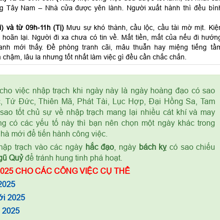
ng Tây Nam – Nhà cửa được yên lành. Người xuất hành thì đều bìn
) và từ 09h-11h (Tị)
Mưu sự khó thành, cầu lộc, cầu tài mờ mịt. Kiệ
 hoãn lại. Người đi xa chưa có tin về. Mất tiền, mất của nếu đi hướn
anh mới thấy. Đề phòng tranh cãi, mâu thuẫn hay miệng tiếng tầ
 chậm, lâu la nhưng tốt nhất làm việc gì đều cần chắc chắn.
cho việc nhập trạch khi ngày này là ngày hoàng đạo có sao
, Tứ Đức, Thiên Mã, Phát Tài, Lục Hợp, Đại Hồng Sa, Tam
sao tốt chủ sự về nhập trạch mang lại nhiều cát khí và may
g có các yếu tố này thì bạn nên chọn một ngày khác trong
nhà mới để tiến hành công việc.
ập trạch vào các ngày
hắc đạo
, ngày
bách kỵ
có sao chiếu
gũ Quỷ
để tránh hung tinh phá hoạt.
025 CHO CÁC CÔNG VIỆC CỤ THỂ
2025
ới 2025
m 2025