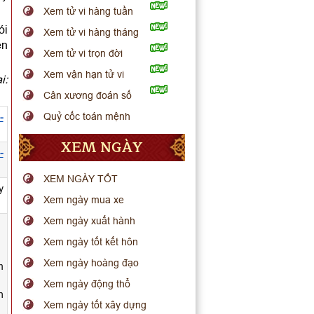
Xem tử vi hàng tuần
ói
Xem tử vi hàng tháng
ến
Xem tử vi trọn đời
Xem vận hạn tử vi
i:
Cân xương đoán số
Quỷ cốc toán mệnh
-
XEM NGÀY
-
XEM NGÀY TỐT
y
Xem ngày mua xe
Xem ngày xuất hành
Xem ngày tốt kết hôn
Xem ngày hoàng đạo
m
Xem ngày động thổ
h
Xem ngày tốt xây dựng