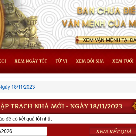
BÓI
XEM NGÀY TỐT
TỬ VI
XEM BÓI SIM
XEM TUỔI
Ngày 18/11/2023
P TRẠCH NHÀ MỚI - NGÀY 18/11/2023
o để có kết quả tốt nhất
XEM KẾT QUẢ