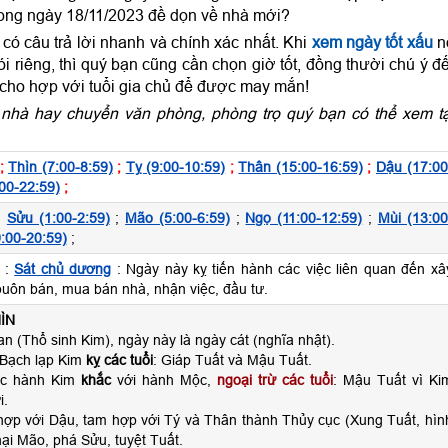
rong ngày 18/11/2023 đề dọn về nhà mới?
ó câu trả lời nhanh và chính xác nhất. Khi
xem ngày tốt xấu
n
 riêng, thì quý bạn cũng cần chọn giờ tốt, đồng thười chú ý đ
 cho hợp với tuổi gia chủ để được may mắn!
nhà hay chuyển văn phòng, phòng trọ quý bạn có thể xem tạ
;
Thìn (7:00-8:59)
;
Tỵ (9:00-10:59)
;
Thân (15:00-16:59)
;
Dậu (17:00
00-22:59)
;
;
Sửu (1:00-2:59)
;
Mão (5:00-6:59)
;
Ngọ (11:00-12:59)
;
Mùi (13:00
:00-20:59)
;
 :
Sát chủ dương
: Ngày này kỵ tiến hành các việc liên quan đến xâ
buôn bán, mua bán nhà, nhận việc, đầu tư.
ÌN
n (Thổ sinh Kim), ngày này là ngày cát (nghĩa nhật).
 Bạch lạp Kim
kỵ các tuổi
: Giáp Tuất và Mậu Tuất.
ộc hành Kim
khắc
với hành Mộc,
ngoại trừ các tuổi
: Mậu Tuất vì Ki
i.
 hợp với Dậu, tam hợp với Tý và Thân thành Thủy cục (Xung Tuất, hìn
hại Mão, phá Sửu, tuyệt Tuất.