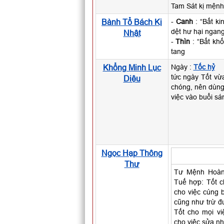
Tam Sát kị mệnh 
Bành Tổ Bách Kị
-
Canh
: “Bất ki
dệt hư hại ngan
Nhật
-
Thìn
: “Bất khố
tang
Khổng Minh Lục
Ngày :
Tốc hỷ
tức ngày Tốt vừ
Diệu
chóng, nên dùng
việc vào buổi sá
Ngọc Hạp Thông
Thư
Tư Mệnh Hoàng
Tuế hợp: Tốt ch
cho việc cúng bá
cũng như trừ đ
Tốt cho mọi vi
cho việc sửa nh