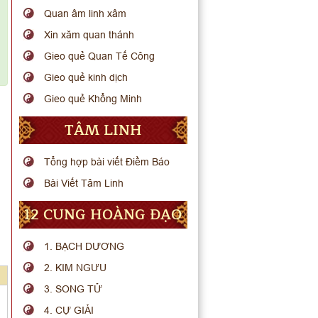
Quan âm linh xâm
Xin xăm quan thánh
Gieo quẻ Quan Tế Công
Gieo quẻ kinh dịch
Gieo quẻ Khổng Minh
TÂM LINH
Tổng hợp bài viết Điềm Báo
Bài Viết Tâm Linh
12 CUNG HOÀNG ĐẠO
1. BẠCH DƯƠNG
2. KIM NGƯU
3. SONG TỬ
4. CỰ GIẢI