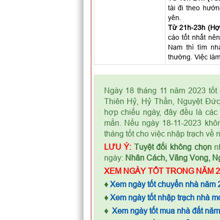
tài đi theo hướ
yên.
Từ 21h-23h (Hợi
cáo tốt nhất nên
Nam thì tìm nh
thường. Việc làm
Ngày 18 tháng 11 năm 2023 tốt 
Thiên Hỷ, Hỷ Thần, Nguyệt Đức
hợp chiếu ngày, đây đều là các 
mắn. Nếu ngày 18-11-2023 khôn
tháng tốt cho việc nhập trạch về 
LƯU Ý:
Tuyệt đối không chọn
nh
ngày:
Nhân Cách, Vãng Vong, N
XEM NGÀY TỐT TRONG NĂM 2
♦
Xem ngày tốt chuyển nhà năm 
♦
Xem ngày tốt nhập trạch nhà m
♦
Xem ngày tốt mua nhà đất nă