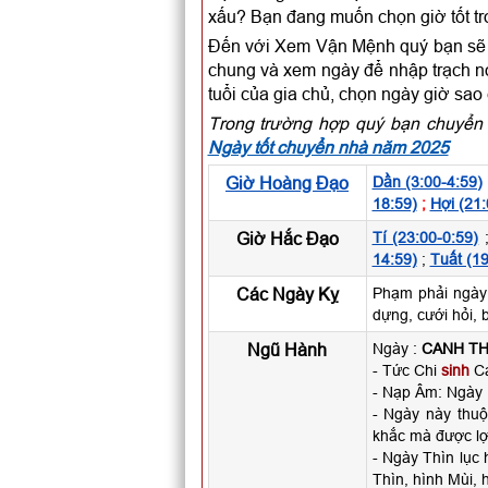
xấu? Bạn đang muốn chọn giờ tốt t
Đến với Xem Vận Mệnh quý bạn sẽ c
chung và xem ngày để nhập trạch nói
tuổi của gia chủ, chọn ngày giờ sao
Trong trường hợp quý bạn chuyển 
Ngày tốt chuyển nhà năm 2025
Giờ Hoàng Đạo
Dần (3:00-4:59)
18:59)
;
Hợi (21:
Giờ Hắc Đạo
Tí (23:00-0:59)
14:59)
;
Tuất (19
Các Ngày Kỵ
Phạm phải ngày
dựng, cưới hỏi, 
Ngũ Hành
Ngày :
CANH TH
- Tức Chi
sinh
Ca
- Nạp Âm: Ngày
- Ngày này thu
khắc mà được lợ
- Ngày Thìn lục
Thìn, hình Mùi, 