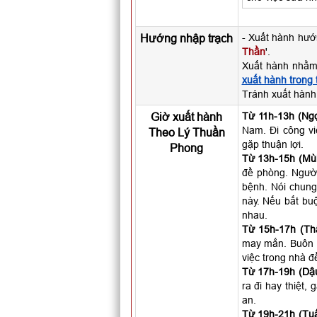
Hướng nhập trạch
- Xuất hành hướ
Thần
'.
Xuất hành nhằm
xuất hành trong
Tránh xuất hành
Giờ xuất hành
Từ 11h-13h (Ngọ
Nam. Đi công vi
Theo Lý Thuần
gặp thuận lợi.
Phong
Từ 13h-15h (Mùi
đề phòng. Người 
bệnh. Nói chung
này. Nếu bắt buộ
nhau.
Từ 15h-17h (Th
may mắn. Buôn b
việc trong nhà đ
Từ 17h-19h (Dậu
ra đi hay thiệt,
an.
Từ 19h-21h (Tuấ