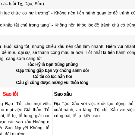
các tuổi Tỵ, Dậu, Sửu)
nh lạc chức cơ hư trướng” - Không nên tiến hành quay tơ để tránh cũ
g
c khấp tất chủ trọng tang” - Không nên khóc lóc để tránh chủ có trùn
a. Buổi sáng tốt, nhưng chiều xấu nên cần làm nhanh. Niềm vui nhan
 để mưu đại sự, sẽ thành công mau lẹ hơn. Tốt nhất là tiến hành côn
ng, càng sớm càng tốt.
Tốc Hỷ là bạn trùng phùng
Gặp trùng gặp bạn vợ chồng sánh đôi
Có tài có lộc hẳn hoi
Cầu gì cũng được mừng vui thỏa lòng
Sao tốt
Sao xấu
 Đạo: Tốt cho mọi việc
Địa Tặc: Xấu với việc khởi tạo, động thổ,
o mọi việc Giải thần: Tốt
xuất hành, an táng. Tội chỉ: Xấu với việc
i, tế tự, tố tụng, giải oan
cúng bái, tế tự, kiện cáo
ược các sao xấu Hoàng n:
ệc Sao Nguyệt Không: tốt
à, đặt giường