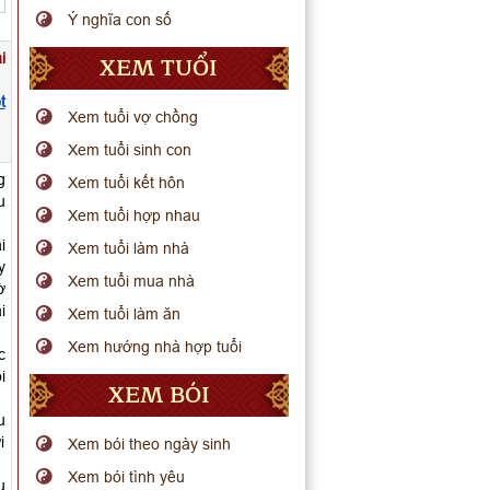
Ý nghĩa con số
i
XEM TUỔI
t
Xem tuổi vợ chồng
Xem tuổi sinh con
g
Xem tuổi kết hôn
u
Xem tuổi hợp nhau
i
Xem tuổi làm nhà
y
Xem tuổi mua nhà
ờ
i
Xem tuổi làm ăn
Xem hướng nhà hợp tuổi
c
i
XEM BÓI
u
i
Xem bói theo ngày sinh
Xem bói tình yêu
u