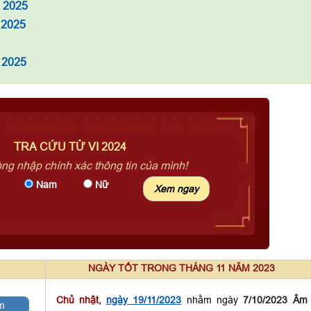
à 2025
 2025
 2025
TRA CỨU TỬ VI 2024
òng nhập chính xác thông tin của mình!
Nam
Nữ
NGÀY TỐT TRONG THÁNG 11 NĂM 2023
Chủ nhật,
ngày 19/11/2023
nhằm ngày
7/10/2023 Âm
m