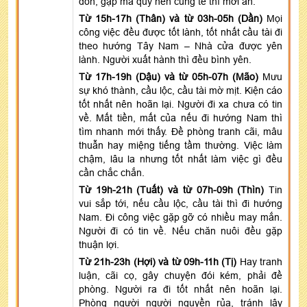
đòn, gặp ma quỷ nên cúng tế thì mới an.
Từ 15h-17h (Thân) và từ 03h-05h (Dần)
Mọi
công việc đều được tốt lành, tốt nhất cầu tài đi
theo hướng Tây Nam – Nhà cửa được yên
lành. Người xuất hành thì đều bình yên.
Từ 17h-19h (Dậu) và từ 05h-07h (Mão)
Mưu
sự khó thành, cầu lộc, cầu tài mờ mịt. Kiện cáo
tốt nhất nên hoãn lại. Người đi xa chưa có tin
về. Mất tiền, mất của nếu đi hướng Nam thì
tìm nhanh mới thấy. Đề phòng tranh cãi, mâu
thuẫn hay miệng tiếng tầm thường. Việc làm
chậm, lâu la nhưng tốt nhất làm việc gì đều
cần chắc chắn.
Từ 19h-21h (Tuất) và từ 07h-09h (Thìn)
Tin
vui sắp tới, nếu cầu lộc, cầu tài thì đi hướng
Nam. Đi công việc gặp gỡ có nhiều may mắn.
Người đi có tin về. Nếu chăn nuôi đều gặp
thuận lợi.
Từ 21h-23h (Hợi) và từ 09h-11h (Tị)
Hay tranh
luận, cãi cọ, gây chuyện đói kém, phải đề
phòng. Người ra đi tốt nhất nên hoãn lại.
Phòng người người nguyền rủa, tránh lây