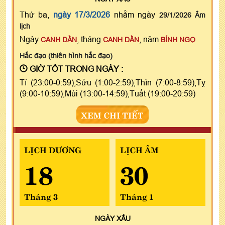
Thứ ba,
ngày 17/3/2026
nhằm ngày
29/1/2026 Âm
lịch
Ngày
, tháng
, năm
CANH DẦN
CANH DẦN
BÍNH NGỌ
Hắc đạo (thiên hình hắc đạo)
GIỜ TỐT TRONG NGÀY :
Tí (23:00-0:59),Sửu (1:00-2:59),Thìn (7:00-8:59),Tỵ
(9:00-10:59),Mùi (13:00-14:59),Tuất (19:00-20:59)
XEM CHI TIẾT
LỊCH DƯƠNG
LỊCH ÂM
18
30
Tháng 3
Tháng 1
NGÀY
XẤU