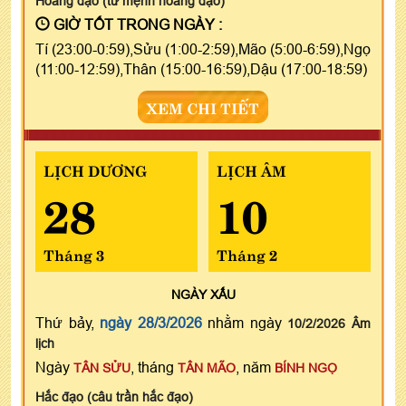
Hoàng đạo (tư mệnh hoàng đạo)
GIỜ TỐT TRONG NGÀY :
Tí (23:00-0:59),Sửu (1:00-2:59),Mão (5:00-6:59),Ngọ
(11:00-12:59),Thân (15:00-16:59),Dậu (17:00-18:59)
XEM CHI TIẾT
LỊCH DƯƠNG
LỊCH ÂM
28
10
Tháng 3
Tháng 2
NGÀY
XẤU
Thứ bảy,
ngày 28/3/2026
nhằm ngày
10/2/2026 Âm
lịch
Ngày
, tháng
, năm
TÂN SỬU
TÂN MÃO
BÍNH NGỌ
Hắc đạo (câu trần hắc đạo)