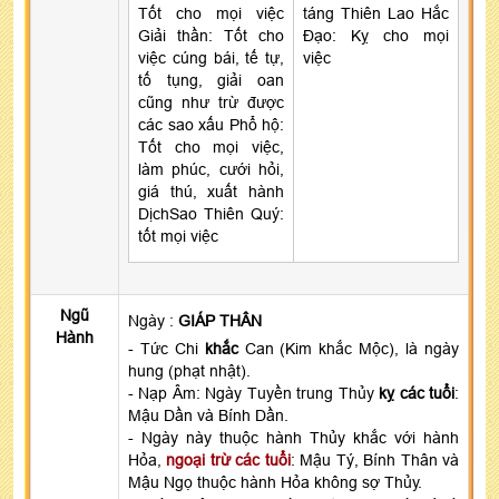
Tốt cho mọi việc
táng Thiên Lao Hắc
Giải thần: Tốt cho
Đạo: Kỵ cho mọi
việc cúng bái, tế tự,
việc
tố tụng, giải oan
cũng như trừ được
các sao xấu Phổ hộ:
Tốt cho mọi việc,
làm phúc, cưới hỏi,
giá thú, xuất hành
DịchSao Thiên Quý:
tốt mọi việc
Ngũ
Ngày :
GIÁP THÂN
Hành
- Tức Chi
khắc
Can (Kim khắc Mộc), là ngày
hung (phạt nhật).
- Nạp Âm: Ngày Tuyền trung Thủy
kỵ các tuổi
:
Mậu Dần và Bính Dần.
- Ngày này thuộc hành Thủy khắc với hành
Hỏa,
ngoại trừ các tuổi
: Mậu Tý, Bính Thân và
Mậu Ngọ thuộc hành Hỏa không sợ Thủy.