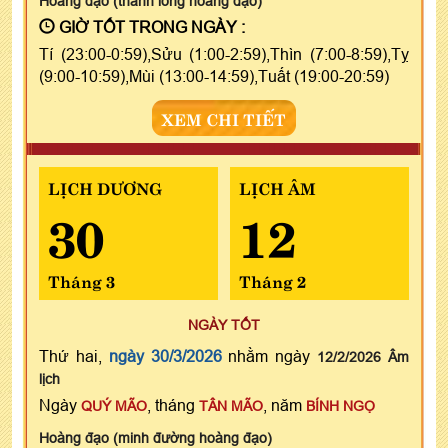
Hoàng đạo (thanh long hoàng đạo)
GIỜ TỐT TRONG NGÀY :
Tí (23:00-0:59),Sửu (1:00-2:59),Thìn (7:00-8:59),Tỵ
(9:00-10:59),Mùi (13:00-14:59),Tuất (19:00-20:59)
XEM CHI TIẾT
LỊCH DƯƠNG
LỊCH ÂM
30
12
Tháng 3
Tháng 2
NGÀY TỐT
Thứ hai,
ngày 30/3/2026
nhằm ngày
12/2/2026 Âm
lịch
Ngày
, tháng
, năm
QUÝ MÃO
TÂN MÃO
BÍNH NGỌ
Hoàng đạo (minh đường hoàng đạo)