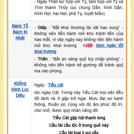
- Ngày Thân lục hợp với Tỵ, tam hợp với Tý và
Thìn thành Thủy cục (Xung Dần, hình Dần,
hình Hợi, hại Hợi, phá Tỵ, tuyệt Mão)
Bành Tổ
-
Giáp
: “Bất khai thương tài vật hao vong” -
Bách Kị
Không nên tiến hành mở kho tránh tiền của
Nhật
hao mất, vì vậy ngày nay không nên tiến hành
mở kho, khai trương
>>>
Xem ngày tốt
khai trương
-
Thân
: “Bất an sàng quỷ túy nhập phòng” -
Không nên tiến hành kê giường để tránh quỷ
ma vào phòng
Khổng
Ngày :
Tiểu cát
Minh Lục
tức ngày Cát. Trong này Tiểu Cát mọi việc đều
Diệu
tốt lành và ít gặp trở ngại. Mưu đại sự hanh
thông, thuận lợi, cùng với đó âm phúc độ trì,
che chở, được quý nhân nâng đỡ.
Tiểu Cát gặp hội thanh long
Cầu tài cầu lộc ở trong quẻ này
Cầu tài toại ý vui vầy