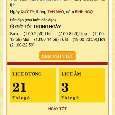
lịch
Ngày
, tháng
, năm
QUÝ TỴ
TÂN MÃO
BÍNH NGỌ
Hắc đạo (chu tước hắc đạo)
GIỜ TỐT TRONG NGÀY :
Sửu (1:00-2:59),Thìn (7:00-8:59),Ngọ (11:00-
12:59),Mùi (13:00-14:59),Tuất (19:00-20:59),Hợi
(21:00-22:59)
XEM CHI TIẾT
LỊCH DƯƠNG
LỊCH ÂM
21
3
Tháng 3
Tháng 2
NGÀY TỐT