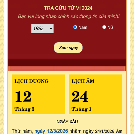
TRA CỨU TỬ VI 2024
Bạn vui lòng nhập chính xác thông tin của mình!
Nam
Nữ
LỊCH DƯƠNG
LỊCH ÂM
12
24
Tháng 3
Tháng 1
NGÀY
XẤU
Thứ năm,
ngày 12/3/2026
nhằm ngày
24/1/2026 Âm