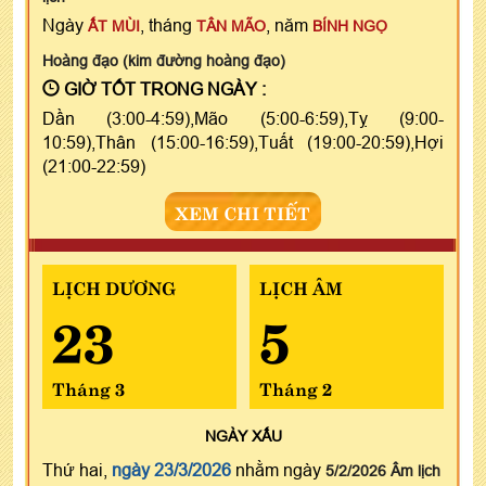
Ngày
, tháng
, năm
ẤT MÙI
TÂN MÃO
BÍNH NGỌ
Hoàng đạo (kim đường hoàng đạo)
GIỜ TỐT TRONG NGÀY :
Dần (3:00-4:59),Mão (5:00-6:59),Tỵ (9:00-
10:59),Thân (15:00-16:59),Tuất (19:00-20:59),Hợi
(21:00-22:59)
XEM CHI TIẾT
LỊCH DƯƠNG
LỊCH ÂM
23
5
Tháng 3
Tháng 2
NGÀY
XẤU
Thứ hai,
ngày 23/3/2026
nhằm ngày
5/2/2026 Âm lịch