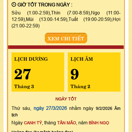
GIỜ TỐT TRONG NGÀY :
Sửu (1:00-2:59),Thìn (7:00-8:59),Ngọ (11:00-
12:59),Mùi (13:00-14:59),Tuất (19:00-20:59),Hợi
(21:00-22:59)
XEM CHI TIẾT
LỊCH DƯƠNG
LỊCH ÂM
27
9
Tháng 3
Tháng 2
NGÀY TỐT
Thứ sáu,
ngày 27/3/2026
nhằm ngày
9/2/2026 Âm
lịch
Ngày
, tháng
, năm
CANH TÝ
TÂN MÃO
BÍNH NGỌ