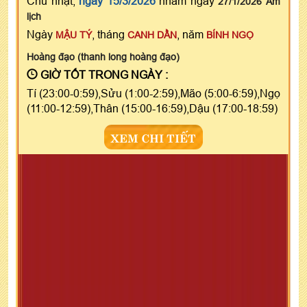
Chủ nhật,
ngày 15/3/2026
nhằm ngày
27/1/2026 Âm
lịch
Ngày
, tháng
, năm
MẬU TÝ
CANH DẦN
BÍNH NGỌ
Hoàng đạo (thanh long hoàng đạo)
GIỜ TỐT TRONG NGÀY :
Tí (23:00-0:59),Sửu (1:00-2:59),Mão (5:00-6:59),Ngọ
(11:00-12:59),Thân (15:00-16:59),Dậu (17:00-18:59)
XEM CHI TIẾT