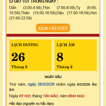
GIỜ TỐT TRONG NGÀY :
Dần (3:00-4:59),Thìn (7:00-8:59),Tỵ (9:00-
10:59),Thân (15:00-16:59),Dậu (17:00-18:59),Hợi
(21:00-22:59)
XEM CHI TIẾT
LỊCH DƯƠNG
LỊCH ÂM
26
8
Tháng 3
Tháng 2
NGÀY
XẤU
Thứ năm,
ngày 26/3/2026
nhằm ngày
8/2/2026 Âm
lịch
Ngày
, tháng
, năm
KỶ HỢI
TÂN MÃO
BÍNH NGỌ
Hắc đạo (nguyên vu hắc đạo)