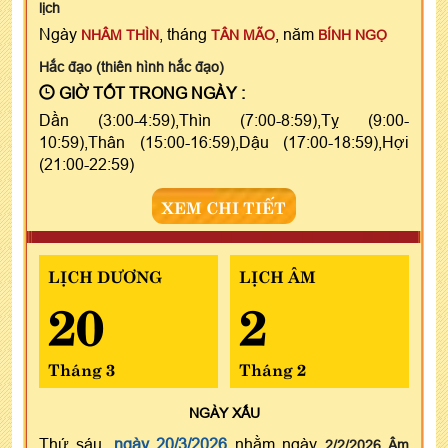
lịch
Ngày
, tháng
, năm
NHÂM THÌN
TÂN MÃO
BÍNH NGỌ
Hắc đạo (thiên hình hắc đạo)
GIỜ TỐT TRONG NGÀY :
Dần (3:00-4:59),Thìn (7:00-8:59),Tỵ (9:00-
10:59),Thân (15:00-16:59),Dậu (17:00-18:59),Hợi
(21:00-22:59)
XEM CHI TIẾT
LỊCH DƯƠNG
LỊCH ÂM
20
2
Tháng 3
Tháng 2
NGÀY
XẤU
Thứ sáu,
ngày 20/3/2026
nhằm ngày
2/2/2026 Âm