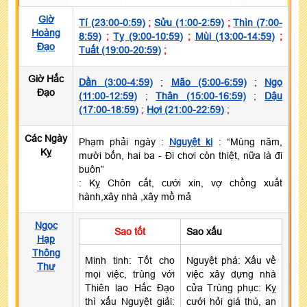
Giờ
Tí (23:00-0:59)
;
Sửu (1:00-2:59)
;
Thìn (7:00-
Hoàng
8:59)
;
Tỵ (9:00-10:59)
;
Mùi (13:00-14:59)
;
Đạo
Tuất (19:00-20:59)
;
Giờ Hắc
Dần (3:00-4:59)
;
Mão (5:00-6:59)
;
Ngọ
Đạo
(11:00-12:59)
;
Thân (15:00-16:59)
;
Dậu
(17:00-18:59)
;
Hợi (21:00-22:59)
;
Các Ngày
Phạm phải ngày :
Nguyệt kị
: “Mùng năm,
Kỵ
mười bốn, hai ba - Đi chơi còn thiệt, nữa là đi
buôn”
: Kỵ Chôn cất, cưới xin, vợ chồng xuất
hành,xây nhà ,xây mồ mả
Ngọc
Sao tốt
Sao xấu
Hạp
Thông
Minh tinh: Tốt cho
Nguyệt phá: Xấu về
Thư
mọi việc, trùng với
việc xây dựng nhà
Thiên lao Hắc Đạo
cửa Trùng phục: Kỵ
thì xấu Nguyệt giải:
cưới hỏi giá thú, an