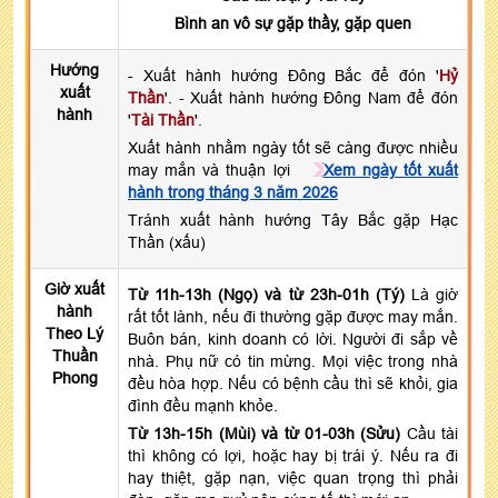
Bình an vô sự gặp thầy, gặp quen
Hướng
- Xuất hành hướng Đông Bắc để đón '
Hỷ
xuất
Thần
'. - Xuất hành hướng Đông Nam để đón
hành
'
Tài Thần
'.
Xuất hành nhằm ngày tốt sẽ càng được nhiều
may mắn và thuận lợi
Xem ngày tốt xuất
hành trong tháng 3 năm 2026
Tránh xuất hành hướng Tây Bắc gặp Hạc
Thần (xấu)
Giờ xuất
Từ 11h-13h (Ngọ) và từ 23h-01h (Tý)
Là giờ
hành
rất tốt lành, nếu đi thường gặp được may mắn.
Theo Lý
Buôn bán, kinh doanh có lời. Người đi sắp về
Thuần
nhà. Phụ nữ có tin mừng. Mọi việc trong nhà
Phong
đều hòa hợp. Nếu có bệnh cầu thì sẽ khỏi, gia
đình đều mạnh khỏe.
Từ 13h-15h (Mùi) và từ 01-03h (Sửu)
Cầu tài
thì không có lợi, hoặc hay bị trái ý. Nếu ra đi
hay thiệt, gặp nạn, việc quan trọng thì phải