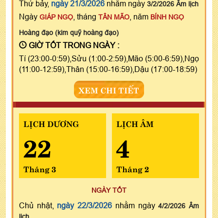
Thứ bảy,
ngày 21/3/2026
nhằm ngày
3/2/2026 Âm lịch
Ngày
, tháng
, năm
GIÁP NGỌ
TÂN MÃO
BÍNH NGỌ
Hoàng đạo (kim quỹ hoàng đạo)
GIỜ TỐT TRONG NGÀY :
Tí (23:00-0:59),Sửu (1:00-2:59),Mão (5:00-6:59),Ngọ
(11:00-12:59),Thân (15:00-16:59),Dậu (17:00-18:59)
XEM CHI TIẾT
LỊCH DƯƠNG
LỊCH ÂM
22
4
Tháng 3
Tháng 2
NGÀY TỐT
Chủ nhật,
ngày 22/3/2026
nhằm ngày
4/2/2026 Âm
lịch