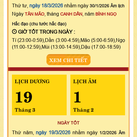
Thứ tư,
ngày 18/3/2026
nhằm ngày
30/1/2026 Âm lịch
Ngày
, tháng
, năm
TÂN MÃO
CANH DẦN
BÍNH NGỌ
Hắc đạo (chu tước hắc đạo)
GIỜ TỐT TRONG NGÀY :
Tí (23:00-0:59),Dần (3:00-4:59),Mão (5:00-6:59),Ngọ
(11:00-12:59),Mùi (13:00-14:59),Dậu (17:00-18:59)
XEM CHI TIẾT
LỊCH DƯƠNG
LỊCH ÂM
19
1
Tháng 3
Tháng 2
NGÀY TỐT
Thứ năm,
ngày 19/3/2026
nhằm ngày
1/2/2026 Âm