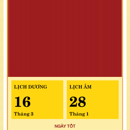
LỊCH DƯƠNG
LỊCH ÂM
16
28
Tháng 3
Tháng 1
NGÀY TỐT