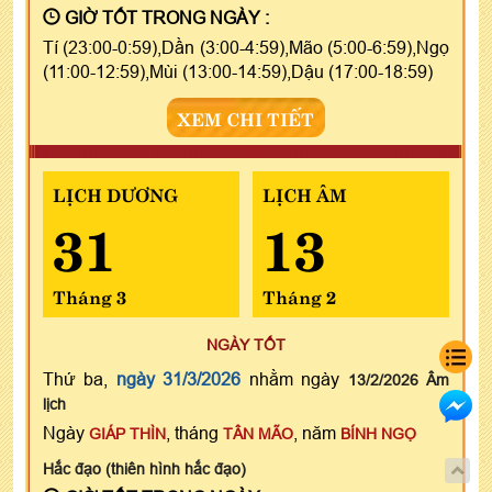
GIỜ TỐT TRONG NGÀY :
Tí (23:00-0:59),Dần (3:00-4:59),Mão (5:00-6:59),Ngọ
(11:00-12:59),Mùi (13:00-14:59),Dậu (17:00-18:59)
XEM CHI TIẾT
LỊCH DƯƠNG
LỊCH ÂM
31
13
Tháng 3
Tháng 2
NGÀY TỐT
Thứ ba,
ngày 31/3/2026
nhằm ngày
13/2/2026 Âm
lịch
Ngày
, tháng
, năm
GIÁP THÌN
TÂN MÃO
BÍNH NGỌ
Hắc đạo (thiên hình hắc đạo)