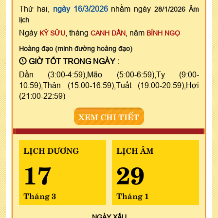
Thứ hai,
ngày 16/3/2026
nhằm ngày
28/1/2026 Âm
lịch
Ngày
, tháng
, năm
KỶ SỬU
CANH DẦN
BÍNH NGỌ
Hoàng đạo (minh đường hoàng đạo)
GIỜ TỐT TRONG NGÀY :
Dần (3:00-4:59),Mão (5:00-6:59),Tỵ (9:00-
10:59),Thân (15:00-16:59),Tuất (19:00-20:59),Hợi
(21:00-22:59)
XEM CHI TIẾT
LỊCH DƯƠNG
LỊCH ÂM
17
29
Tháng 3
Tháng 1
NGÀY
XẤU