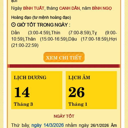
lịch
Ngày
, tháng
, năm
BÍNH TUẤT
CANH DẦN
BÍNH NGỌ
Hoàng đạo (tư mệnh hoàng đạo)
GIỜ TỐT TRONG NGÀY :
Dần (3:00-4:59),Thìn (7:00-8:59),Tỵ (9:00-
10:59),Thân (15:00-16:59),Dậu (17:00-18:59),Hợi
(21:00-22:59)
XEM CHI TIẾT
LỊCH DƯƠNG
LỊCH ÂM
14
26
Tháng 3
Tháng 1
NGÀY TỐT
Thứ bảy,
ngày 14/3/2026
nhằm ngày
26/1/2026 Âm