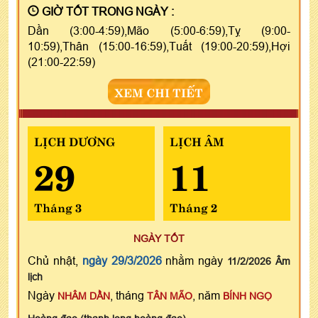
GIỜ TỐT TRONG NGÀY :
Dần (3:00-4:59),Mão (5:00-6:59),Tỵ (9:00-
10:59),Thân (15:00-16:59),Tuất (19:00-20:59),Hợi
(21:00-22:59)
XEM CHI TIẾT
LỊCH DƯƠNG
LỊCH ÂM
29
11
Tháng 3
Tháng 2
NGÀY TỐT
Chủ nhật,
ngày 29/3/2026
nhằm ngày
11/2/2026 Âm
lịch
Ngày
, tháng
, năm
NHÂM DẦN
TÂN MÃO
BÍNH NGỌ