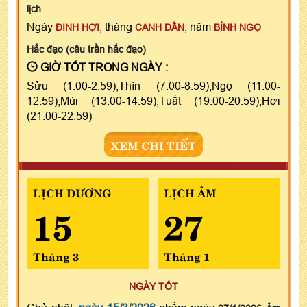
lịch
Ngày
, tháng
, năm
ĐINH HỢI
CANH DẦN
BÍNH NGỌ
Hắc đạo (câu trần hắc đạo)
GIỜ TỐT TRONG NGÀY :
Sửu (1:00-2:59),Thìn (7:00-8:59),Ngọ (11:00-
12:59),Mùi (13:00-14:59),Tuất (19:00-20:59),Hợi
(21:00-22:59)
XEM CHI TIẾT
LỊCH DƯƠNG
LỊCH ÂM
15
27
Tháng 3
Tháng 1
NGÀY TỐT