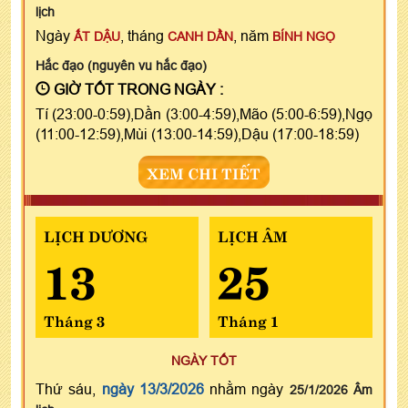
lịch
Ngày
, tháng
, năm
ẤT DẬU
CANH DẦN
BÍNH NGỌ
Hắc đạo (nguyên vu hắc đạo)
GIỜ TỐT TRONG NGÀY :
Tí (23:00-0:59),Dần (3:00-4:59),Mão (5:00-6:59),Ngọ
(11:00-12:59),Mùi (13:00-14:59),Dậu (17:00-18:59)
XEM CHI TIẾT
LỊCH DƯƠNG
LỊCH ÂM
13
25
Tháng 3
Tháng 1
NGÀY TỐT
Thứ sáu,
ngày 13/3/2026
nhằm ngày
25/1/2026 Âm