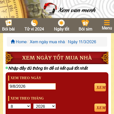
Menu
Bói bài
Tử vi 2024
Ngày tốt
Bói sim
Home
Xem ngày mua nhà
Ngày 11/3/2026
XEM NGÀY TỐT MUA NHÀ
Nhập đầy đủ thông tin để có kết quả tốt nhất
XEM THEO NGÀY
XEM
XEM THEO THÁNG
XEM