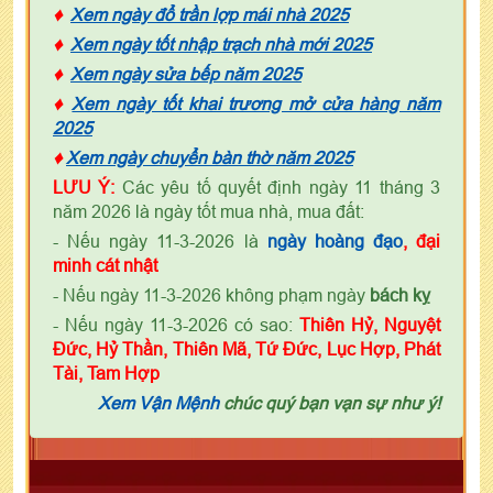
♦
Xem ngày đổ trần lợp mái nhà 2025
♦
Xem ngày tốt nhập trạch nhà mới 2025
♦
Xem ngày sửa bếp năm 2025
♦
Xem ngày tốt khai trương mở cửa hàng năm
2025
♦
Xem ngày chuyển bàn thờ năm 2025
LƯU Ý:
Các yêu tố quyết định ngày 11 tháng 3
năm 2026 là ngày tốt mua nhà, mua đất:
- Nếu ngày 11-3-2026 là
ngày
h
oàng đạo
, đại
minh cát nhật
- Nếu ngày 11-3-2026 không phạm ngày
bách kỵ
- Nếu ngày 11-3-2026 có sao:
Thiên Hỷ, Nguyệt
Đức, Hỷ Thần, Thiên Mã, Tứ Đức, Lục Hợp, Phát
Tài, Tam Hợp
Xem Vận Mệnh
chúc quý bạn vạn sự như ý!