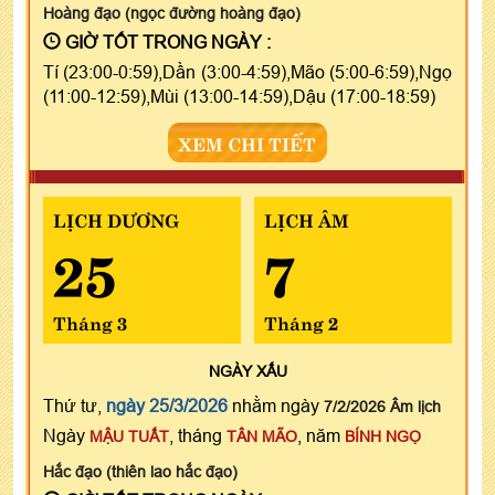
Hoàng đạo (ngọc đường hoàng đạo)
GIỜ TỐT TRONG NGÀY :
Tí (23:00-0:59),Dần (3:00-4:59),Mão (5:00-6:59),Ngọ
(11:00-12:59),Mùi (13:00-14:59),Dậu (17:00-18:59)
XEM CHI TIẾT
LỊCH DƯƠNG
LỊCH ÂM
25
7
Tháng 3
Tháng 2
NGÀY
XẤU
Thứ tư,
ngày 25/3/2026
nhằm ngày
7/2/2026 Âm lịch
Ngày
, tháng
, năm
MẬU TUẤT
TÂN MÃO
BÍNH NGỌ
Hắc đạo (thiên lao hắc đạo)