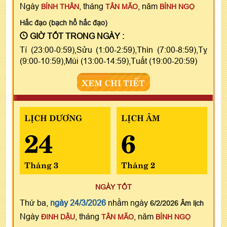
Ngày
, tháng
, năm
BÍNH THÂN
TÂN MÃO
BÍNH NGỌ
Hắc đạo (bạch hổ hắc đạo)
GIỜ TỐT TRONG NGÀY :
Tí (23:00-0:59),Sửu (1:00-2:59),Thìn (7:00-8:59),Tỵ
(9:00-10:59),Mùi (13:00-14:59),Tuất (19:00-20:59)
XEM CHI TIẾT
LỊCH DƯƠNG
LỊCH ÂM
24
6
Tháng 3
Tháng 2
NGÀY TỐT
Thứ ba,
ngày 24/3/2026
nhằm ngày
6/2/2026 Âm lịch
Ngày
, tháng
, năm
ĐINH DẬU
TÂN MÃO
BÍNH NGỌ