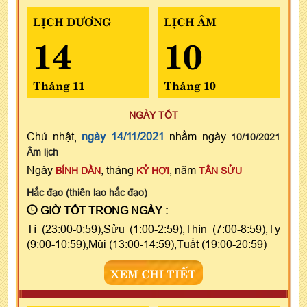
LỊCH DƯƠNG
LỊCH ÂM
14
10
Tháng 11
Tháng 10
NGÀY TỐT
Chủ nhật,
ngày 14/11/2021
nhằm ngày
10/10/2021
Âm lịch
Ngày
, tháng
, năm
BÍNH DẦN
KỶ HỢI
TÂN SỬU
Hắc đạo (thiên lao hắc đạo)
GIỜ TỐT TRONG NGÀY :
Tí (23:00-0:59),Sửu (1:00-2:59),Thìn (7:00-8:59),Tỵ
(9:00-10:59),Mùi (13:00-14:59),Tuất (19:00-20:59)
XEM CHI TIẾT