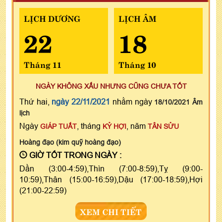
LỊCH DƯƠNG
LỊCH ÂM
22
18
Tháng 11
Tháng 10
NGÀY KHÔNG XẤU NHƯNG CŨNG CHƯA TỐT
Thứ hai,
ngày 22/11/2021
nhằm ngày
18/10/2021 Âm
lịch
Ngày
, tháng
, năm
GIÁP TUẤT
KỶ HỢI
TÂN SỬU
Hoàng đạo (kim quỹ hoàng đạo)
GIỜ TỐT TRONG NGÀY :
Dần (3:00-4:59),Thìn (7:00-8:59),Tỵ (9:00-
10:59),Thân (15:00-16:59),Dậu (17:00-18:59),Hợi
(21:00-22:59)
XEM CHI TIẾT