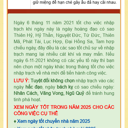
giữ miệng để hạn ché gây ẩu đả hay cãi nhau.
Ngày 6 tháng 11 năm 2021 tốt cho việc nhập
trạch khi ngày này là ngày hoàng đạo có sao
Thiên Hỷ, Hỷ Thần, Nguyệt Đức, Tứ Đức, Thiên
Mã, Phát Tài, Lục Hợp, Đại Hồng Sa, Tam hợp
chiếu ngày, đây đều là các sao tốt chủ sự về nhập
trạch mang lại nhiều cát khí và may mắn. Nếu
ngày 6-11-2021 không có các yếu tố này thì bạn
nên chọn một ngày khác trong tháng tốt cho việc
nhập trạch về nhà mới để tiến hành công việc.
LƯU Ý:
Tuyệt đối không chọn
nhập trạch vào các
ngày
hắc đạo
, ngày
bách kỵ
có sao chiếu ngày:
Nhân Cách, Vãng Vong, Ngũ Quỷ
để tránh hung
tinh phá hoạt.
XEM NGÀY TỐT TRONG NĂM 2025 CHO CÁC
CÔNG VIỆC CỤ THỂ
♦
Xem ngày tốt chuyển nhà năm 2025