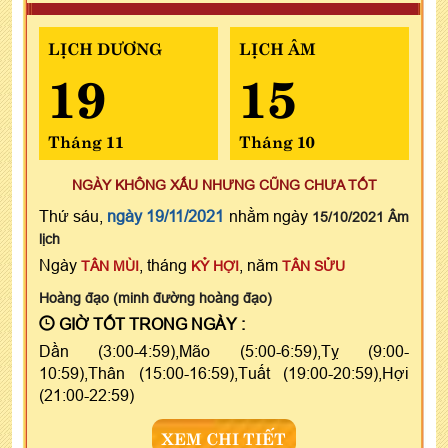
LỊCH DƯƠNG
LỊCH ÂM
19
15
Tháng 11
Tháng 10
NGÀY KHÔNG XẤU NHƯNG CŨNG CHƯA TỐT
Thứ sáu,
ngày 19/11/2021
nhằm ngày
15/10/2021 Âm
lịch
Ngày
, tháng
, năm
TÂN MÙI
KỶ HỢI
TÂN SỬU
Hoàng đạo (minh đường hoàng đạo)
GIỜ TỐT TRONG NGÀY :
Dần (3:00-4:59),Mão (5:00-6:59),Tỵ (9:00-
10:59),Thân (15:00-16:59),Tuất (19:00-20:59),Hợi
(21:00-22:59)
XEM CHI TIẾT