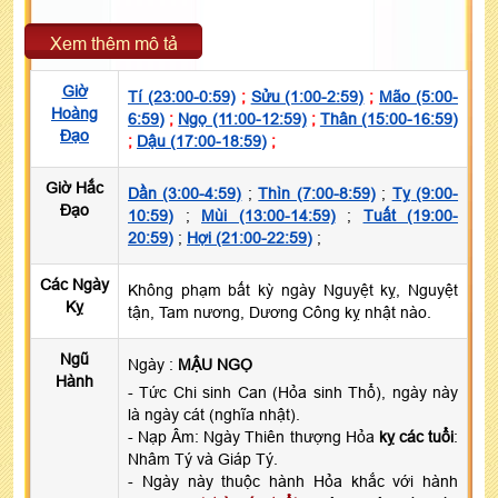
Xem thêm mô tả
Giờ
Tí (23:00-0:59)
;
Sửu (1:00-2:59)
;
Mão (5:00-
Hoàng
6:59)
;
Ngọ (11:00-12:59)
;
Thân (15:00-16:59)
Đạo
;
Dậu (17:00-18:59)
;
Giờ Hắc
Dần (3:00-4:59)
;
Thìn (7:00-8:59)
;
Tỵ (9:00-
Đạo
10:59)
;
Mùi (13:00-14:59)
;
Tuất (19:00-
20:59)
;
Hợi (21:00-22:59)
;
Các Ngày
Không phạm bất kỳ ngày Nguyệt kỵ, Nguyệt
Kỵ
tận, Tam nương, Dương Công kỵ nhật nào.
Ngũ
Ngày :
MẬU NGỌ
Hành
- Tức Chi sinh Can (Hỏa sinh Thổ), ngày này
là ngày cát (nghĩa nhật).
- Nạp Âm: Ngày Thiên thượng Hỏa
kỵ các tuổi
:
Nhâm Tý và Giáp Tý.
- Ngày này thuộc hành Hỏa khắc với hành