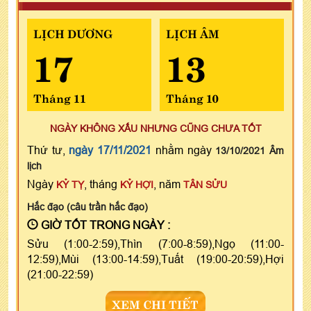
LỊCH DƯƠNG
LỊCH ÂM
17
13
Tháng 11
Tháng 10
NGÀY KHÔNG XẤU NHƯNG CŨNG CHƯA TỐT
Thứ tư,
ngày 17/11/2021
nhằm ngày
13/10/2021 Âm
lịch
Ngày
, tháng
, năm
KỶ TỴ
KỶ HỢI
TÂN SỬU
Hắc đạo (câu trần hắc đạo)
GIỜ TỐT TRONG NGÀY :
Sửu (1:00-2:59),Thìn (7:00-8:59),Ngọ (11:00-
12:59),Mùi (13:00-14:59),Tuất (19:00-20:59),Hợi
(21:00-22:59)
XEM CHI TIẾT