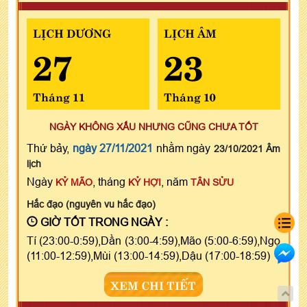
LỊCH DƯƠNG
LỊCH ÂM
27
23
Tháng 11
Tháng 10
NGÀY KHÔNG XẤU NHƯNG CŨNG CHƯA TỐT
Thứ bảy,
ngày 27/11/2021
nhằm ngày
23/10/2021 Âm
lịch
Ngày
, tháng
, năm
KỶ MÃO
KỶ HỢI
TÂN SỬU
Hắc đạo (nguyên vu hắc đạo)
GIỜ TỐT TRONG NGÀY :
Tí (23:00-0:59),Dần (3:00-4:59),Mão (5:00-6:59),Ngọ
(11:00-12:59),Mùi (13:00-14:59),Dậu (17:00-18:59)
XEM CHI TIẾT