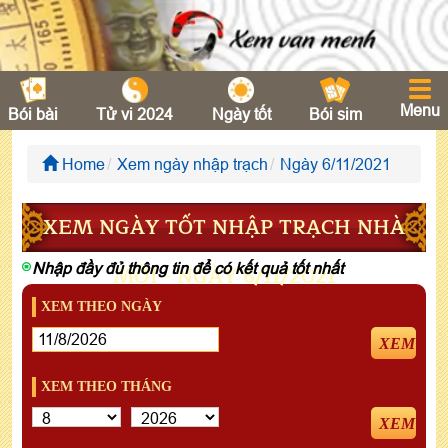
Menu
Bói bài
Tử vi 2024
Ngày tốt
Bói sim
Home
Xem ngày nhập trạch
Ngày 6/11/2021
XEM NGÀY TỐT NHẬP TRẠCH NHÀ
Nhập đầy đủ thông tin để có kết quả tốt nhất
MỚI - NGÀY 6/11/2021
XEM THEO NGÀY
XEM
XEM THEO THÁNG
XEM