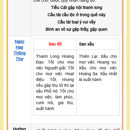
che chở, được quý nhân nâng đỡ.
Tiểu Cát gặp hội thanh long
Cầu tài cầu lộc ở trong quẻ này
Cầu tài toại ý vui vầy
Bình an vô sự gặp thầy, gặp quen
Ngọc
Sao tốt
Sao xấu
Hạp
Thông
Thanh Long Hoàng
Thiên Lại: Xấu cho
Thư
Đạo: Tốt cho mọi
mọi việc Hoang vu:
việc Nguyệt giải: Tốt
Xấu cho mọi việc
cho mọi việc Hoạt
Hoàng Sa: Xấu nhất
điệu: Tốt, nhưng
là xuất hành
nếu gặp thụ tử thì lại
xấu Phổ hộ: Tốt cho
mọi việc, làm phúc,
cưới hỏi, giá thú,
xuất hành
Hướng