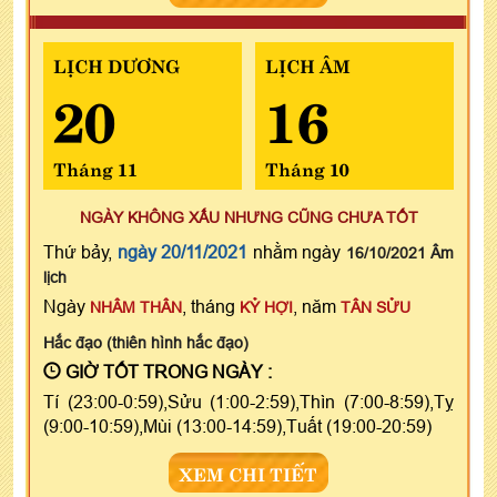
LỊCH DƯƠNG
LỊCH ÂM
20
16
Tháng 11
Tháng 10
NGÀY KHÔNG XẤU NHƯNG CŨNG CHƯA TỐT
Thứ bảy,
ngày 20/11/2021
nhằm ngày
16/10/2021 Âm
lịch
Ngày
, tháng
, năm
NHÂM THÂN
KỶ HỢI
TÂN SỬU
Hắc đạo (thiên hình hắc đạo)
GIỜ TỐT TRONG NGÀY :
Tí (23:00-0:59),Sửu (1:00-2:59),Thìn (7:00-8:59),Tỵ
(9:00-10:59),Mùi (13:00-14:59),Tuất (19:00-20:59)
XEM CHI TIẾT