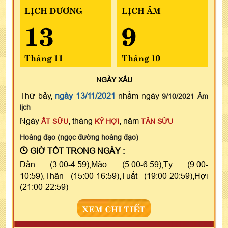
LỊCH DƯƠNG
LỊCH ÂM
13
9
Tháng 11
Tháng 10
NGÀY
XẤU
Thứ bảy,
ngày 13/11/2021
nhằm ngày
9/10/2021 Âm
lịch
Ngày
, tháng
, năm
ẤT SỬU
KỶ HỢI
TÂN SỬU
Hoàng đạo (ngọc đường hoàng đạo)
GIỜ TỐT TRONG NGÀY :
Dần (3:00-4:59),Mão (5:00-6:59),Tỵ (9:00-
10:59),Thân (15:00-16:59),Tuất (19:00-20:59),Hợi
(21:00-22:59)
XEM CHI TIẾT