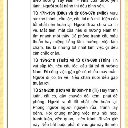
theo hướng Tây Nam – Nhà cửa được yên
lành. Người xuất hành thì đều bình yên.
Từ 17h-19h (Dậu) và từ 05h-07h (Mão)
Mưu
sự khó thành, cầu lộc, cầu tài mờ mịt. Kiện cáo
tốt nhất nên hoãn lại. Người đi xa chưa có tin
về. Mất tiền, mất của nếu đi hướng Nam thì
tìm nhanh mới thấy. Đề phòng tranh cãi, mâu
thuẫn hay miệng tiếng tầm thường. Việc làm
chậm, lâu la nhưng tốt nhất làm việc gì đều
cần chắc chắn.
Từ 19h-21h (Tuất) và từ 07h-09h (Thìn)
Tin
vui sắp tới, nếu cầu lộc, cầu tài thì đi hướng
Nam. Đi công việc gặp gỡ có nhiều may mắn.
Người đi có tin về. Nếu chăn nuôi đều gặp
thuận lợi.
Từ 21h-23h (Hợi) và từ 09h-11h (Tị)
Hay tranh
luận, cãi cọ, gây chuyện đói kém, phải đề
phòng. Người ra đi tốt nhất nên hoãn lại.
Phòng người người nguyền rủa, tránh lây
bệnh. Nói chung những việc như hội họp,
tranh luận, việc quan,…nên tránh đi vào giờ
này. Nếu bắt buộc phải đi vào giờ này thì nên