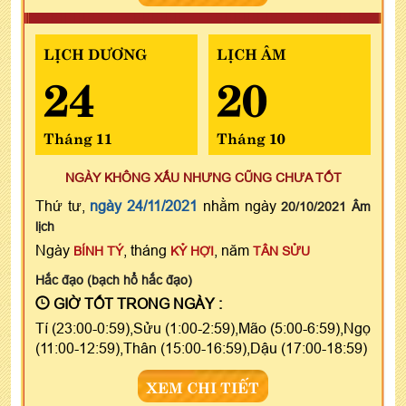
LỊCH DƯƠNG
LỊCH ÂM
24
20
Tháng 11
Tháng 10
NGÀY KHÔNG XẤU NHƯNG CŨNG CHƯA TỐT
Thứ tư,
ngày 24/11/2021
nhằm ngày
20/10/2021 Âm
lịch
Ngày
, tháng
, năm
BÍNH TÝ
KỶ HỢI
TÂN SỬU
Hắc đạo (bạch hổ hắc đạo)
GIỜ TỐT TRONG NGÀY :
Tí (23:00-0:59),Sửu (1:00-2:59),Mão (5:00-6:59),Ngọ
(11:00-12:59),Thân (15:00-16:59),Dậu (17:00-18:59)
XEM CHI TIẾT