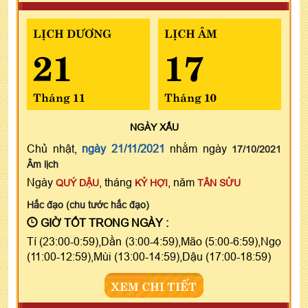
LỊCH DƯƠNG
LỊCH ÂM
21
17
Tháng 11
Tháng 10
NGÀY
XẤU
Chủ nhật,
ngày 21/11/2021
nhằm ngày
17/10/2021
Âm lịch
Ngày
, tháng
, năm
QUÝ DẬU
KỶ HỢI
TÂN SỬU
Hắc đạo (chu tước hắc đạo)
GIỜ TỐT TRONG NGÀY :
Tí (23:00-0:59),Dần (3:00-4:59),Mão (5:00-6:59),Ngọ
(11:00-12:59),Mùi (13:00-14:59),Dậu (17:00-18:59)
XEM CHI TIẾT