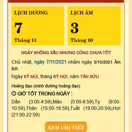
LỊCH DƯƠNG
LỊCH ÂM
7
3
Tháng 11
Tháng 10
NGÀY KHÔNG XẤU NHƯNG CŨNG CHƯA TỐT
Chủ nhật,
ngày 7/11/2021
nhằm ngày
3/10/2021 Âm
lịch
Ngày
, tháng
, năm
KỶ MÙI
KỶ HỢI
TÂN SỬU
Hoàng đạo (minh đường hoàng đạo)
GIỜ TỐT TRONG NGÀY :
Dần (3:00-4:59),Mão (5:00-6:59),Tỵ (9:00-
10:59),Thân (15:00-16:59),Tuất (19:00-20:59),Hợi
(21:00-22:59)
XEM CHI TIẾT