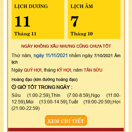
LỊCH DƯƠNG
LỊCH ÂM
11
7
Tháng 11
Tháng 10
NGÀY KHÔNG XẤU NHƯNG CŨNG CHƯA TỐT
Thứ năm,
ngày 11/11/2021
nhằm ngày
7/10/2021 Âm
lịch
Ngày
, tháng
, năm
QUÝ HỢI
KỶ HỢI
TÂN SỬU
Hoàng đạo (kim đường hoàng đạo)
GIỜ TỐT TRONG NGÀY :
Sửu (1:00-2:59),Thìn (7:00-8:59),Ngọ (11:00-
12:59),Mùi (13:00-14:59),Tuất (19:00-20:59),Hợi
(21:00-22:59)
XEM CHI TIẾT