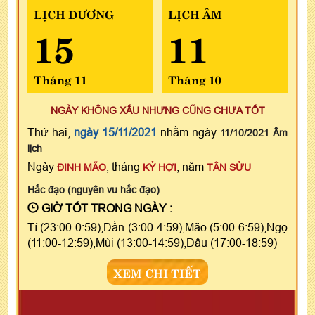
LỊCH DƯƠNG
LỊCH ÂM
15
11
Tháng 11
Tháng 10
NGÀY KHÔNG XẤU NHƯNG CŨNG CHƯA TỐT
Thứ hai,
ngày 15/11/2021
nhằm ngày
11/10/2021 Âm
lịch
Ngày
, tháng
, năm
ĐINH MÃO
KỶ HỢI
TÂN SỬU
Hắc đạo (nguyên vu hắc đạo)
GIỜ TỐT TRONG NGÀY :
Tí (23:00-0:59),Dần (3:00-4:59),Mão (5:00-6:59),Ngọ
(11:00-12:59),Mùi (13:00-14:59),Dậu (17:00-18:59)
XEM CHI TIẾT