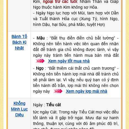
Kim,
ngoại trừ các tuổi
: Nhâm Thân và Giáp
Ngọ thuộc hành Kim không sợ Hỏa.
- Ngày Ngọ lục hợp với Mùi, tam hợp với Dần
và Tuất thành Hỏa cục (Xung Tý, hình Ngọ,
hình Dậu, hại Sửu, phá Mão, tuyệt Hợi)
Bành Tổ
-
Mậu
: “Bất thụ điền điền chủ bất tường” -
Bách Kị
Không nên tiến hành việc liên quan đến nhận
Nhật
đất để tránh gia chủ không được lành, vì vậy
ngày này tránh tiến hành mua bán nhà đất
>>>
Xem ngày tốt mua nhà
-
Ngọ
: “Bất thiêm cái thất chủ canh trương” -
Không nên tiến hành lợp mái nhà để tránh chủ
sẽ phải làm lại. Vì vậy, nếu quý bạn có ý định
tiến hành đổ trần, lợp mái thì không nên chọn
ngày này
>>>
Xem ngày lợp mái nhà
Khổng
Ngày :
Tiểu cát
Minh Lục
tức ngày Cát. Trong này Tiểu Cát mọi việc đều
Diệu
tốt lành và ít gặp trở ngại. Mưu đại sự hanh
thông, thuận lợi, cùng với đó âm phúc độ trì,