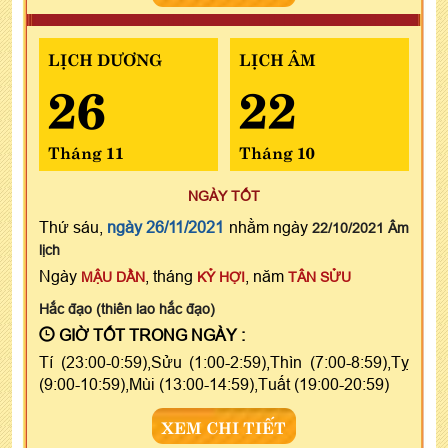
LỊCH DƯƠNG
LỊCH ÂM
26
22
Tháng 11
Tháng 10
NGÀY TỐT
Thứ sáu,
ngày 26/11/2021
nhằm ngày
22/10/2021 Âm
lịch
Ngày
, tháng
, năm
MẬU DẦN
KỶ HỢI
TÂN SỬU
Hắc đạo (thiên lao hắc đạo)
GIỜ TỐT TRONG NGÀY :
Tí (23:00-0:59),Sửu (1:00-2:59),Thìn (7:00-8:59),Tỵ
(9:00-10:59),Mùi (13:00-14:59),Tuất (19:00-20:59)
XEM CHI TIẾT