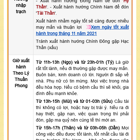
- Xuất hành hướng Đông Nam để đón '
Hỷ
nhập
Thần
'. - Xuất hành hướng Chính Nam để đón
trạch
'
Tài Thần
'.
Xuất hành nhằm ngày tốt sẽ càng được nhiều
may mắn và thuận lợi
Xem ngày tốt xuất
hành trong tháng 11 năm 2021
Tránh xuất hành hướng Chính Đông gặp Hạc
Thần (xấu)
Giờ xuất
Từ 11h-13h (Ngọ) và từ 23h-01h (Tý)
Là giờ
hành
rất tốt lành, nếu đi thường gặp được may mắn.
Theo Lý
Buôn bán, kinh doanh có lời. Người đi sắp về
Thuần
nhà. Phụ nữ có tin mừng. Mọi việc trong nhà
Phong
đều hòa hợp. Nếu có bệnh cầu thì sẽ khỏi, gia
đình đều mạnh khỏe.
Từ 13h-15h (Mùi) và từ 01-03h (Sửu)
Cầu tài
thì không có lợi, hoặc hay bị trái ý. Nếu ra đi
hay thiệt, gặp nạn, việc quan trọng thì phải
đòn, gặp ma quỷ nên cúng tế thì mới an.
Từ 15h-17h (Thân) và từ 03h-05h (Dần)
Mọi
công việc đều được tốt lành, tốt nhất cầu tài đi