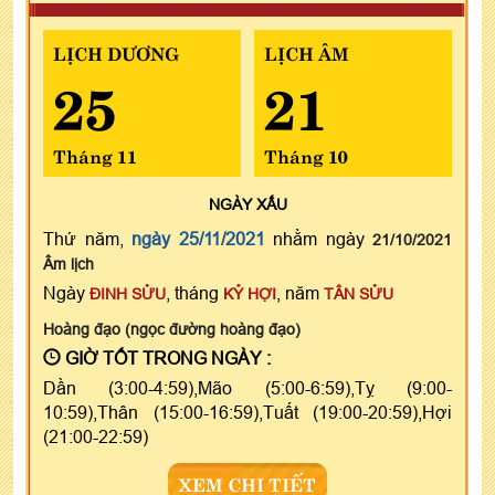
LỊCH DƯƠNG
LỊCH ÂM
25
21
Tháng 11
Tháng 10
NGÀY
XẤU
Thứ năm,
ngày 25/11/2021
nhằm ngày
21/10/2021
Âm lịch
Ngày
, tháng
, năm
ĐINH SỬU
KỶ HỢI
TÂN SỬU
Hoàng đạo (ngọc đường hoàng đạo)
GIỜ TỐT TRONG NGÀY :
Dần (3:00-4:59),Mão (5:00-6:59),Tỵ (9:00-
10:59),Thân (15:00-16:59),Tuất (19:00-20:59),Hợi
(21:00-22:59)
XEM CHI TIẾT