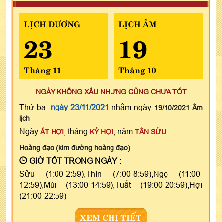
LỊCH DƯƠNG
LỊCH ÂM
23
19
Tháng 11
Tháng 10
NGÀY KHÔNG XẤU NHƯNG CŨNG CHƯA TỐT
Thứ ba,
ngày 23/11/2021
nhằm ngày
19/10/2021 Âm
lịch
Ngày
, tháng
, năm
ẤT HỢI
KỶ HỢI
TÂN SỬU
Hoàng đạo (kim đường hoàng đạo)
GIỜ TỐT TRONG NGÀY :
Sửu (1:00-2:59),Thìn (7:00-8:59),Ngọ (11:00-
12:59),Mùi (13:00-14:59),Tuất (19:00-20:59),Hợi
(21:00-22:59)
XEM CHI TIẾT