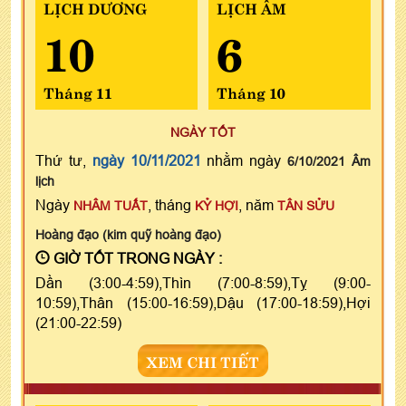
LỊCH DƯƠNG
LỊCH ÂM
10
6
Tháng 11
Tháng 10
NGÀY TỐT
Thứ tư,
ngày 10/11/2021
nhằm ngày
6/10/2021 Âm
lịch
Ngày
, tháng
, năm
NHÂM TUẤT
KỶ HỢI
TÂN SỬU
Hoàng đạo (kim quỹ hoàng đạo)
GIỜ TỐT TRONG NGÀY :
Dần (3:00-4:59),Thìn (7:00-8:59),Tỵ (9:00-
10:59),Thân (15:00-16:59),Dậu (17:00-18:59),Hợi
(21:00-22:59)
XEM CHI TIẾT