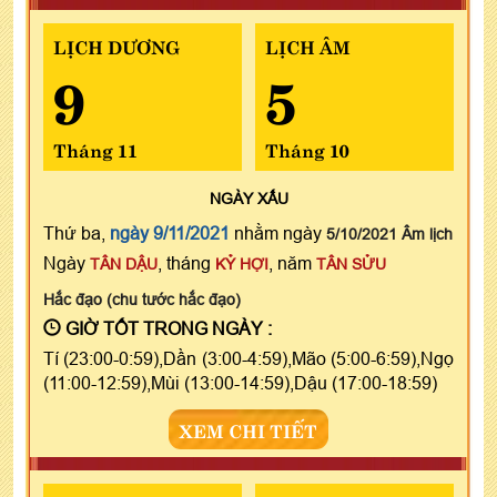
LỊCH DƯƠNG
LỊCH ÂM
9
5
Tháng 11
Tháng 10
NGÀY
XẤU
Thứ ba,
ngày 9/11/2021
nhằm ngày
5/10/2021 Âm lịch
Ngày
, tháng
, năm
TÂN DẬU
KỶ HỢI
TÂN SỬU
Hắc đạo (chu tước hắc đạo)
GIỜ TỐT TRONG NGÀY :
Tí (23:00-0:59),Dần (3:00-4:59),Mão (5:00-6:59),Ngọ
(11:00-12:59),Mùi (13:00-14:59),Dậu (17:00-18:59)
XEM CHI TIẾT