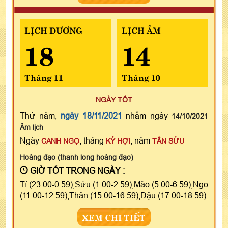
LỊCH DƯƠNG
LỊCH ÂM
18
14
Tháng 11
Tháng 10
NGÀY TỐT
Thứ năm,
ngày 18/11/2021
nhằm ngày
14/10/2021
Âm lịch
Ngày
, tháng
, năm
CANH NGỌ
KỶ HỢI
TÂN SỬU
Hoàng đạo (thanh long hoàng đạo)
GIỜ TỐT TRONG NGÀY :
Tí (23:00-0:59),Sửu (1:00-2:59),Mão (5:00-6:59),Ngọ
(11:00-12:59),Thân (15:00-16:59),Dậu (17:00-18:59)
XEM CHI TIẾT