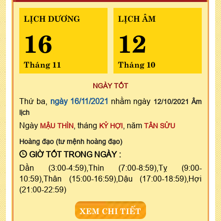
LỊCH DƯƠNG
LỊCH ÂM
16
12
Tháng 11
Tháng 10
NGÀY TỐT
Thứ ba,
ngày 16/11/2021
nhằm ngày
12/10/2021 Âm
lịch
Ngày
, tháng
, năm
MẬU THÌN
KỶ HỢI
TÂN SỬU
Hoàng đạo (tư mệnh hoàng đạo)
GIỜ TỐT TRONG NGÀY :
Dần (3:00-4:59),Thìn (7:00-8:59),Tỵ (9:00-
10:59),Thân (15:00-16:59),Dậu (17:00-18:59),Hợi
(21:00-22:59)
XEM CHI TIẾT