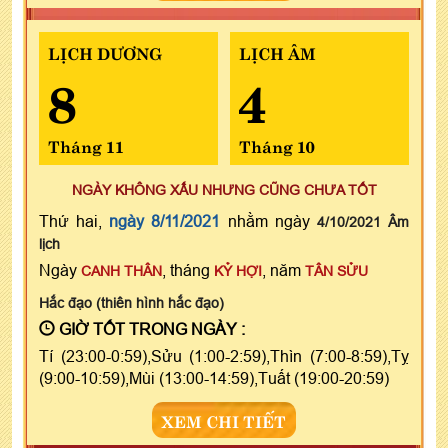
LỊCH DƯƠNG
LỊCH ÂM
8
4
Tháng 11
Tháng 10
NGÀY KHÔNG XẤU NHƯNG CŨNG CHƯA TỐT
Thứ hai,
ngày 8/11/2021
nhằm ngày
4/10/2021 Âm
lịch
Ngày
, tháng
, năm
CANH THÂN
KỶ HỢI
TÂN SỬU
Hắc đạo (thiên hình hắc đạo)
GIỜ TỐT TRONG NGÀY :
Tí (23:00-0:59),Sửu (1:00-2:59),Thìn (7:00-8:59),Tỵ
(9:00-10:59),Mùi (13:00-14:59),Tuất (19:00-20:59)
XEM CHI TIẾT