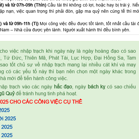
t) và từ 07h-09h (Thìn)
Cầu tài thì không có lợi, hoặc hay bị trái ý. Nế
 gặp nạn, việc quan trọng thì phải đòn, gặp ma quỷ nên cúng tế thì mớ
 và từ 09h-11h (Tị)
Mọi công việc đều được tốt lành, tốt nhất cầu tài đ
Nam – Nhà cửa được yên lành. Người xuất hành thì đều bình yên.
cho việc nhập trạch khi ngày này là ngày hoàng đạo có sao
, Tứ Đức, Thiên Mã, Phát Tài, Lục Hợp, Đại Hồng Sa, Tam
sao tốt chủ sự về nhập trạch mang lại nhiều cát khí và may
g có các yếu tố này thì bạn nên chọn một ngày khác trong
nhà mới để tiến hành công việc.
ập trạch vào các ngày
hắc đạo
, ngày
bách kỵ
có sao chiếu
gũ Quỷ
để tránh hung tinh phá hoạt.
025 CHO CÁC CÔNG VIỆC CỤ THỂ
2025
ới 2025
m 2025
à 2025