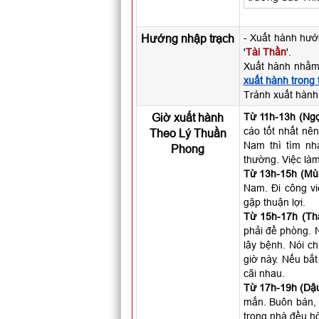
Hướng nhập trạch
- Xuất hành hư
'
Tài Thần
'.
Xuất hành nhằm
xuất hành trong
Tránh xuất hàn
Giờ xuất hành
Từ 11h-13h (Ngọ
cáo tốt nhất nên
Theo Lý Thuần
Nam thì tìm nh
Phong
thường. Việc làm
Từ 13h-15h (Mùi
Nam. Đi công vi
gặp thuận lợi.
Từ 15h-17h (Th
phải đề phòng. N
lây bệnh. Nói c
giờ này. Nếu bắt
cãi nhau.
Từ 17h-19h (Dậu
mắn. Buôn bán, 
trong nhà đều hò