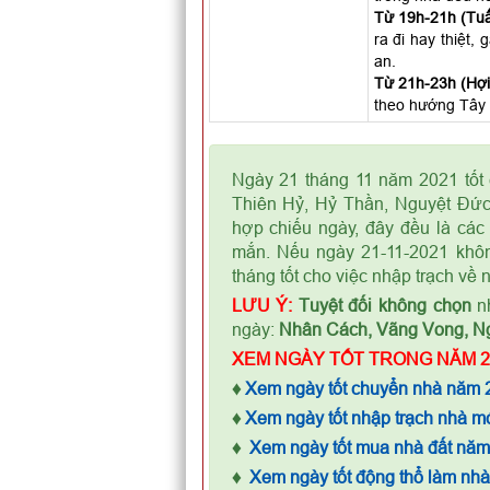
Từ 19h-21h (Tuấ
ra đi hay thiệt,
an.
Từ 21h-23h (Hợi)
theo hướng Tây 
Ngày 21 tháng 11 năm 2021 tốt 
Thiên Hỷ, Hỷ Thần, Nguyệt Đức
hợp chiếu ngày, đây đều là các 
mắn. Nếu ngày 21-11-2021 khôn
tháng tốt cho việc nhập trạch về 
LƯU Ý:
Tuyệt đối không chọn
nh
ngày:
Nhân Cách, Vãng Vong, N
XEM NGÀY TỐT TRONG NĂM 2
♦
Xem ngày tốt chuyển nhà năm 
♦
Xem ngày tốt nhập trạch nhà m
♦
Xem ngày tốt mua nhà đất nă
♦
Xem ngày tốt động thổ làm nh