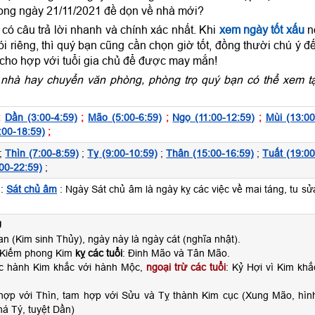
rong ngày 21/11/2021 đề dọn về nhà mới?
ó câu trả lời nhanh và chính xác nhất. Khi
xem ngày tốt xấu
n
 riêng, thì quý bạn cũng cần chọn giờ tốt, đồng thười chú ý đ
 cho hợp với tuổi gia chủ để được may mắn!
nhà hay chuyển văn phòng, phòng trọ quý bạn có thể xem tạ
;
Dần (3:00-4:59)
;
Mão (5:00-6:59)
;
Ngọ (11:00-12:59)
;
Mùi (13:00
:00-18:59)
;
;
Thìn (7:00-8:59)
;
Tỵ (9:00-10:59)
;
Thân (15:00-16:59)
;
Tuất (19:00
00-22:59)
;
:
Sát chủ âm
: Ngày Sát chủ âm là ngày kỵ các việc về mai táng, tu sử
U
n (Kim sinh Thủy), ngày này là ngày cát (nghĩa nhật).
 Kiếm phong Kim
kỵ các tuổi
: Đinh Mão và Tân Mão.
ộc hành Kim khắc với hành Mộc,
ngoại trừ các tuổi
: Kỷ Hợi vì Kim khắ
hợp với Thìn, tam hợp với Sửu và Tỵ thành Kim cục (Xung Mão, hìn
há Tý, tuyệt Dần)