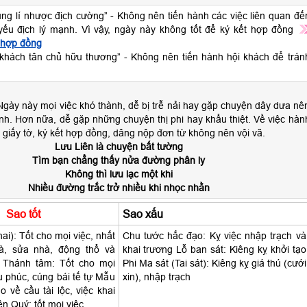
tụng lí nhược địch cường” - Không nên tiến hành các việc liên quan đế
ý yếu địch lý mạnh. Vì vậy, ngày này không tốt để ký kết hợp đồng
 hợp đồng
 khách tân chủ hữu thương” - Không nên tiến hành hội khách để trán
gày này mọi việc khó thành, dễ bị trễ nải hay gặp chuyện dây dưa nê
nh. Hơn nữa, dễ gặp những chuyện thị phi hay khẩu thiệt. Về việc hàn
, giấy tờ, ký kết hợp đồng, dâng nộp đơn từ không nên vội vã.
Lưu Liên là chuyện bất tường
Tìm bạn chẳng thấy nửa đường phân ly
Không thì lưu lạc một khi
Nhiều đường trắc trở nhiều khi nhọc nhằn
Sao tốt
Sao xấu
hai): Tốt cho mọi việc, nhất
Chu tước hắc đạo: Kỵ việc nhập trạch và
hà, sửa nhà, động thổ và
khai trương Lỗ ban sát: Kiêng kỵ khởi tạo
. Thánh tâm: Tốt cho mọi
Phi Ma sát (Tai sát): Kiêng kỵ giá thú (cưới
ầu phúc, cúng bái tế tự Mẫu
xin), nhập trạch
 về cầu tài lộc, việc khai
n Quý: tốt mọi việc