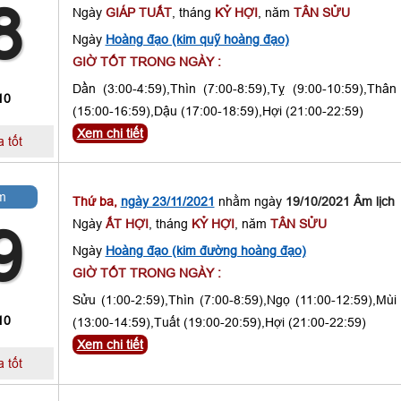
8
Ngày
GIÁP TUẤT
, tháng
KỶ HỢI
, năm
TÂN SỬU
Ngày
Hoàng đạo (kim quỹ hoàng đạo)
GIỜ TỐT TRONG NGÀY :
Dần (3:00-4:59),Thìn (7:00-8:59),Tỵ (9:00-10:59),Thân
10
(15:00-16:59),Dậu (17:00-18:59),Hợi (21:00-22:59)
Xem chi tiết
 tốt
m
Thứ ba,
ngày 23/11/2021
nhằm ngày
19/10/2021 Âm lịch
Ngày
ẤT HỢI
, tháng
KỶ HỢI
, năm
TÂN SỬU
9
Ngày
Hoàng đạo (kim đường hoàng đạo)
GIỜ TỐT TRONG NGÀY :
Sửu (1:00-2:59),Thìn (7:00-8:59),Ngọ (11:00-12:59),Mùi
10
(13:00-14:59),Tuất (19:00-20:59),Hợi (21:00-22:59)
Xem chi tiết
 tốt