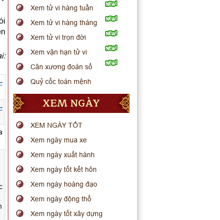
Xem tử vi hàng tuần
ói
Xem tử vi hàng tháng
ến
Xem tử vi trọn đời
Xem vận hạn tử vi
i:
Cân xương đoán số
Quỷ cốc toán mệnh
-
XEM NGÀY
-
XEM NGÀY TỐT
a
Xem ngày mua xe
Xem ngày xuất hành
Xem ngày tốt kết hôn
Xem ngày hoàng đạo
c
Xem ngày động thổ
h
Xem ngày tốt xây dựng