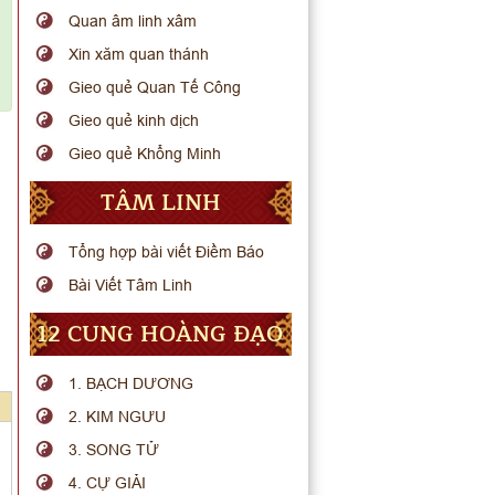
Quan âm linh xâm
Xin xăm quan thánh
Gieo quẻ Quan Tế Công
Gieo quẻ kinh dịch
Gieo quẻ Khổng Minh
TÂM LINH
Tổng hợp bài viết Điềm Báo
Bài Viết Tâm Linh
12 CUNG HOÀNG ĐẠO
1. BẠCH DƯƠNG
2. KIM NGƯU
3. SONG TỬ
4. CỰ GIẢI