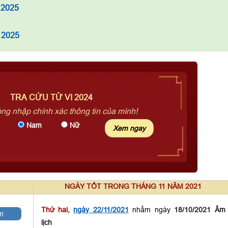
 2025
 2025
TRA CỨU TỬ VI 2024
òng nhập chính xác thông tin của mình!
Nam
Nữ
NGÀY TỐT TRONG THÁNG 11 NĂM 2021
Thứ hai,
ngày 22/11/2021
nhằm ngày
18/10/2021 Âm
m
lịch