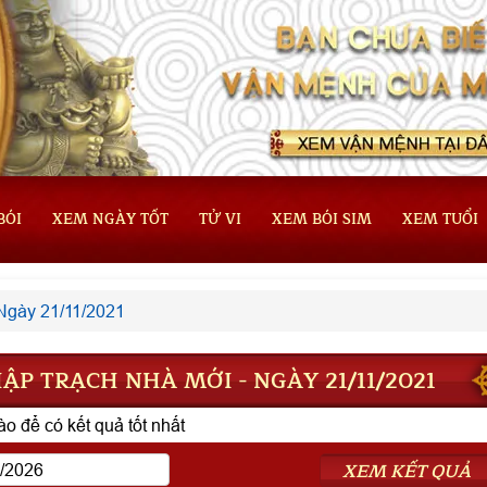
BÓI
XEM NGÀY TỐT
TỬ VI
XEM BÓI SIM
XEM TUỔI
Ngày 21/11/2021
P TRẠCH NHÀ MỚI - NGÀY 21/11/2021
o để có kết quả tốt nhất
XEM KẾT QUẢ