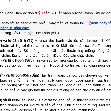
ớng Đông Nam để đón '
Hỷ Thần
'. - Xuất hành hướng Chính Tây để đó
 ngày tốt sẽ càng được nhiều may mắn và thuận lợi
Xem ngày tố
 tháng 11 năm 2021
h hướng Tây Nam gặp Hạc Thần (xấu)
) và từ 23h-01h (Tý)
Mưu sự khó thành, cầu lộc, cầu tài mờ mịt. Kiệ
 hoãn lại. Người đi xa chưa có tin về. Mất tiền, mất của nếu đi hướn
anh mới thấy. Đề phòng tranh cãi, mâu thuẫn hay miệng tiếng tầ
 chậm, lâu la nhưng tốt nhất làm việc gì đều cần chắc chắn.
) và từ 01-03h (Sửu)
Tin vui sắp tới, nếu cầu lộc, cầu tài thì đi hướn
ệc gặp gỡ có nhiều may mắn. Người đi có tin về. Nếu chăn nuôi đề
ân) và từ 03h-05h (Dần)
Hay tranh luận, cãi cọ, gây chuyện đói kém
gười ra đi tốt nhất nên hoãn lại. Phòng người người nguyền rủa, trán
hung những việc như hội họp, tranh luận, việc quan,…nên tránh đi và
 buộc phải đi vào giờ này thì nên giữ miệng để hạn ché gây ẩu đả ha
) và từ 05h-07h (Mão)
Là giờ rất tốt lành, nếu đi thường gặp được ma
kinh doanh có lời. Người đi sắp về nhà. Phụ nữ có tin mừng. Mọi việ
a hợp. Nếu có bệnh cầu thì sẽ khỏi, gia đình đều mạnh khỏe.