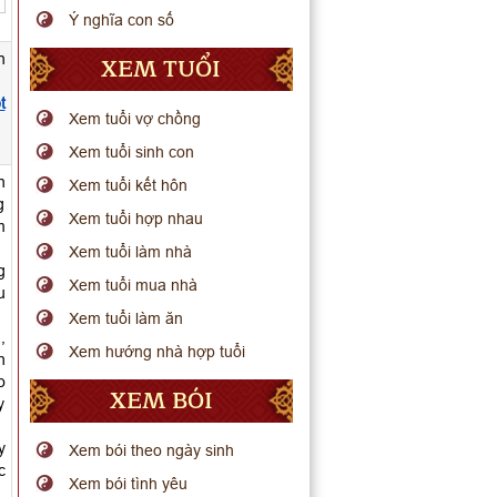
Ý nghĩa con số
n
XEM TUỔI
t
Xem tuổi vợ chồng
Xem tuổi sinh con
n
Xem tuổi kết hôn
g
Xem tuổi hợp nhau
m
Xem tuổi làm nhà
g
Xem tuổi mua nhà
u
Xem tuổi làm ăn
,
Xem hướng nhà hợp tuổi
h
o
XEM BÓI
y
y
Xem bói theo ngày sinh
c
Xem bói tình yêu