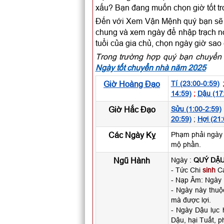
xấu? Bạn đang muốn chọn giờ tốt t
Đến với Xem Vận Mệnh quý bạn sẽ c
chung và xem ngày để nhập trạch nói
tuổi của gia chủ, chọn ngày giờ sao
Trong trường hợp quý bạn chuyển 
Ngày tốt chuyển nhà năm 2025
Giờ Hoàng Đạo
Tí (23:00-0:59)
14:59)
;
Dậu (17
Giờ Hắc Đạo
Sửu (1:00-2:59)
20:59)
;
Hợi (21:
Các Ngày Kỵ
Phạm phải ngày 
mộ phần.
Ngũ Hành
Ngày :
QUÝ DẬ
- Tức Chi
sinh
Ca
- Nạp Âm: Ngày
- Ngày này thu
mà được lợi.
- Ngày Dậu lục 
Dậu, hại Tuất, p