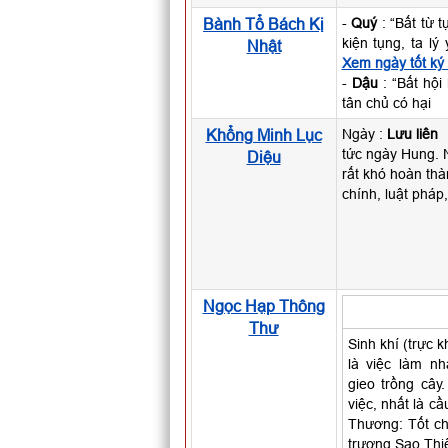
Bành Tổ Bách Kị
-
Quý
: “Bất từ 
kiện tụng, ta l
Nhật
Xem ngày tốt ký
-
Dậu
: “Bất hội
tân chủ có hại
Khổng Minh Lục
Ngày :
Lưu liên
tức ngày Hung. N
Diệu
rất khó hoàn thà
chính, luật pháp
Ngọc Hạp Thông
Thư
Sinh khí (trực k
là việc làm n
gieo trồng cây
việc, nhất là c
Thương: Tốt cho
trương Sao Thiê