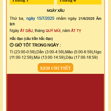
NGÀY
XẤU
Thứ ba,
ngày 15/7/2025
nhằm ngày
21/6/2025 Âm
lịch
Ngày
, tháng
, năm
ẤT DẬU
QUÝ MÙI
ẤT TỴ
Hắc đạo (câu trần hắc đạo)
GIỜ TỐT TRONG NGÀY :
Tí (23:00-0:59),Dần (3:00-4:59),Mão (5:00-6:59),Ngọ
(11:00-12:59),Mùi (13:00-14:59),Dậu (17:00-18:59)
XEM CHI TIẾT