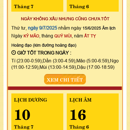
Tháng 7
Tháng 6
NGÀY KHÔNG XẤU NHƯNG CŨNG CHƯA TỐT
Thứ tư,
ngày 9/7/2025
nhằm ngày
15/6/2025 Âm lịch
Ngày
, tháng
, năm
KỶ MÃO
QUÝ MÙI
ẤT TỴ
Hoàng đạo (kim đường hoàng đạo)
GIỜ TỐT TRONG NGÀY :
Tí (23:00-0:59),Dần (3:00-4:59),Mão (5:00-6:59),Ngọ
(11:00-12:59),Mùi (13:00-14:59),Dậu (17:00-18:59)
XEM CHI TIẾT
LỊCH DƯƠNG
LỊCH ÂM
10
16
Tháng 7
Tháng 6