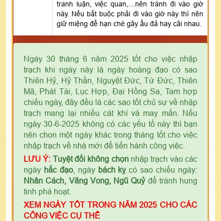
tranh luận, việc quan,…nên tránh đi vào giờ
này. Nếu bắt buộc phải đi vào giờ này thì nên
giữ miệng để hạn ché gây ẩu đả hay cãi nhau.
Ngày 30 tháng 6 năm 2025 tốt cho việc nhập
trạch khi ngày này là ngày hoàng đạo có sao
Thiên Hỷ, Hỷ Thần, Nguyệt Đức, Tứ Đức, Thiên
Mã, Phát Tài, Lục Hợp, Đại Hồng Sa, Tam hợp
chiếu ngày, đây đều là các sao tốt chủ sự về nhập
trạch mang lại nhiều cát khí và may mắn. Nếu
ngày 30-6-2025 không có các yếu tố này thì bạn
nên chọn một ngày khác trong tháng tốt cho việc
nhập trạch về nhà mới để tiến hành công việc.
LƯU Ý:
Tuyệt đối không chọn
nhập trạch vào các
ngày
hắc đạo
, ngày
bách kỵ
có sao chiếu ngày:
Nhân Cách, Vãng Vong, Ngũ Quỷ
để tránh hung
tinh phá hoạt.
XEM NGÀY TỐT TRONG NĂM 2025 CHO CÁC
CÔNG VIỆC CỤ THỂ