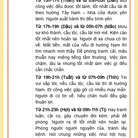
Từ 15h-17h (Thân) và từ 03h-05h (Dần)
Mọi
công việc đều được tốt lành, tốt nhất cầu tài đi
theo hướng Tây Nam – Nhà cửa được yên
lành. Người xuất hành thì đều bình yên.
Từ 17h-19h (Dậu) và từ 05h-07h (Mão)
Mưu
sự khó thành, cầu lộc, cầu tài mờ mịt. Kiện cáo
tốt nhất nên hoãn lại. Người đi xa chưa có tin
về. Mất tiền, mất của nếu đi hướng Nam thì
tìm nhanh mới thấy. Đề phòng tranh cãi, mâu
thuẫn hay miệng tiếng tầm thường. Việc làm
chậm, lâu la nhưng tốt nhất làm việc gì đều
cần chắc chắn.
Từ 19h-21h (Tuất) và từ 07h-09h (Thìn)
Tin
vui sắp tới, nếu cầu lộc, cầu tài thì đi hướng
Nam. Đi công việc gặp gỡ có nhiều may mắn.
Người đi có tin về. Nếu chăn nuôi đều gặp
thuận lợi.
Từ 21h-23h (Hợi) và từ 09h-11h (Tị)
Hay tranh
luận, cãi cọ, gây chuyện đói kém, phải đề
phòng. Người ra đi tốt nhất nên hoãn lại.
Phòng người người nguyền rủa, tránh lây
bệnh. Nói chung những việc như hội họp,