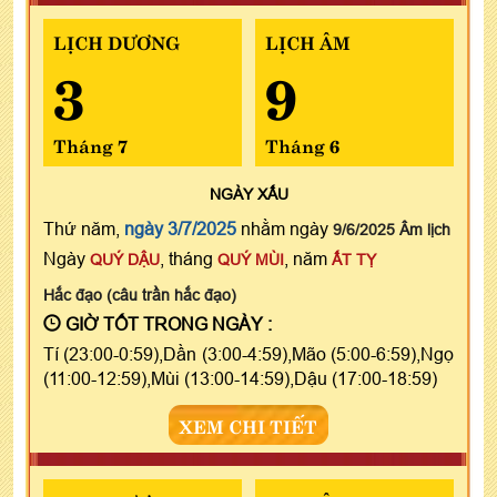
LỊCH DƯƠNG
LỊCH ÂM
3
9
Tháng 7
Tháng 6
NGÀY
XẤU
Thứ năm,
ngày 3/7/2025
nhằm ngày
9/6/2025 Âm lịch
Ngày
, tháng
, năm
QUÝ DẬU
QUÝ MÙI
ẤT TỴ
Hắc đạo (câu trần hắc đạo)
GIỜ TỐT TRONG NGÀY :
Tí (23:00-0:59),Dần (3:00-4:59),Mão (5:00-6:59),Ngọ
(11:00-12:59),Mùi (13:00-14:59),Dậu (17:00-18:59)
XEM CHI TIẾT