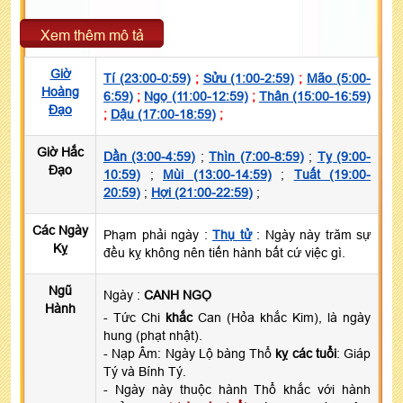
Xem thêm mô tả
Giờ
Tí (23:00-0:59)
;
Sửu (1:00-2:59)
;
Mão (5:00-
Hoàng
6:59)
;
Ngọ (11:00-12:59)
;
Thân (15:00-16:59)
Đạo
;
Dậu (17:00-18:59)
;
Giờ Hắc
Dần (3:00-4:59)
;
Thìn (7:00-8:59)
;
Tỵ (9:00-
Đạo
10:59)
;
Mùi (13:00-14:59)
;
Tuất (19:00-
20:59)
;
Hợi (21:00-22:59)
;
Các Ngày
Phạm phải ngày :
Thụ tử
: Ngày này trăm sự
Kỵ
đều kỵ không nên tiến hành bất cứ việc gì.
Ngũ
Ngày :
CANH NGỌ
Hành
- Tức Chi
khắc
Can (Hỏa khắc Kim), là ngày
hung (phạt nhật).
- Nạp Âm: Ngày Lộ bàng Thổ
kỵ các tuổi
: Giáp
Tý và Bính Tý.
- Ngày này thuộc hành Thổ khắc với hành