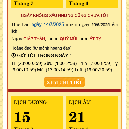
Tháng 7
Tháng 6
NGÀY KHÔNG XẤU NHƯNG CŨNG CHƯA TỐT
Thứ hai,
ngày 14/7/2025
nhằm ngày
20/6/2025 Âm
lịch
Ngày
, tháng
, năm
GIÁP THÂN
QUÝ MÙI
ẤT TỴ
Hoàng đạo (tư mệnh hoàng đạo)
GIỜ TỐT TRONG NGÀY :
Tí (23:00-0:59),Sửu (1:00-2:59),Thìn (7:00-8:59),Tỵ
(9:00-10:59),Mùi (13:00-14:59),Tuất (19:00-20:59)
XEM CHI TIẾT
LỊCH DƯƠNG
LỊCH ÂM
15
21
Tháng 7
Tháng 6