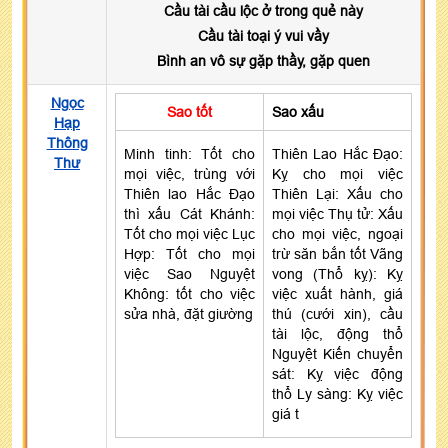
Cầu tài cầu lộc ở trong quẻ này
Cầu tài toại ý vui vầy
Bình an vô sự gặp thầy, gặp quen
Ngọc
Sao tốt
Sao xấu
Hạp
Thông
Minh tinh: Tốt cho
Thiên Lao Hắc Đạo:
Thư
mọi việc, trùng với
Kỵ cho mọi việc
Thiên lao Hắc Đạo
Thiên Lại: Xấu cho
thì xấu Cát Khánh:
mọi việc Thụ tử: Xấu
Tốt cho mọi việc Lục
cho mọi việc, ngoại
Hợp: Tốt cho mọi
trừ săn bắn tốt Vãng
việc Sao Nguyệt
vong (Thổ kỵ): Kỵ
Không: tốt cho việc
việc xuất hành, giá
sửa nhà, đặt giường
thú (cưới xin), cầu
tài lộc, động thổ
Nguyệt Kiến chuyển
sát: Kỵ việc động
thổ Ly sàng: Kỵ việc
giá t