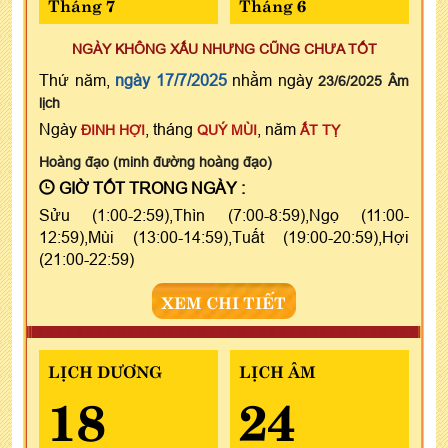
Tháng 7
Tháng 6
NGÀY KHÔNG XẤU NHƯNG CŨNG CHƯA TỐT
Thứ năm,
ngày 17/7/2025
nhằm ngày
23/6/2025 Âm
lịch
Ngày
, tháng
, năm
ĐINH HỢI
QUÝ MÙI
ẤT TỴ
Hoàng đạo (minh đường hoàng đạo)
GIỜ TỐT TRONG NGÀY :
Sửu (1:00-2:59),Thìn (7:00-8:59),Ngọ (11:00-
12:59),Mùi (13:00-14:59),Tuất (19:00-20:59),Hợi
(21:00-22:59)
XEM CHI TIẾT
LỊCH DƯƠNG
LỊCH ÂM
18
24