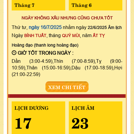
Tháng 7
Tháng 6
NGÀY KHÔNG XẤU NHƯNG CŨNG CHƯA TỐT
Thứ tư,
ngày 16/7/2025
nhằm ngày
22/6/2025 Âm lịch
Ngày
, tháng
, năm
BÍNH TUẤT
QUÝ MÙI
ẤT TỴ
Hoàng đạo (thanh long hoàng đạo)
GIỜ TỐT TRONG NGÀY :
Dần (3:00-4:59),Thìn (7:00-8:59),Tỵ (9:00-
10:59),Thân (15:00-16:59),Dậu (17:00-18:59),Hợi
(21:00-22:59)
XEM CHI TIẾT
LỊCH DƯƠNG
LỊCH ÂM
17
23