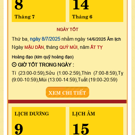
8
14
Tháng 7
Tháng 6
NGÀY TỐT
Thứ ba,
ngày 8/7/2025
nhằm ngày
14/6/2025 Âm lịch
Ngày
, tháng
, năm
MẬU DẦN
QUÝ MÙI
ẤT TỴ
Hoàng đạo (kim quỹ hoàng đạo)
GIỜ TỐT TRONG NGÀY :
Tí (23:00-0:59),Sửu (1:00-2:59),Thìn (7:00-8:59),Tỵ
(9:00-10:59),Mùi (13:00-14:59),Tuất (19:00-20:59)
XEM CHI TIẾT
LỊCH DƯƠNG
LỊCH ÂM
9
15