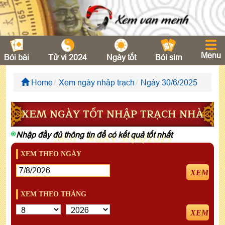
Menu
Bói bài
Tử vi 2024
Ngày tốt
Bói sim
Home
Xem ngày nhập trạch
Ngày 30/6/2025
XEM NGÀY TỐT NHẬP TRẠCH NHÀ
Nhập đầy đủ thông tin để có kết quả tốt nhất
MỚI - NGÀY 30/6/2025
XEM THEO NGÀY
XEM
XEM THEO THÁNG
XEM