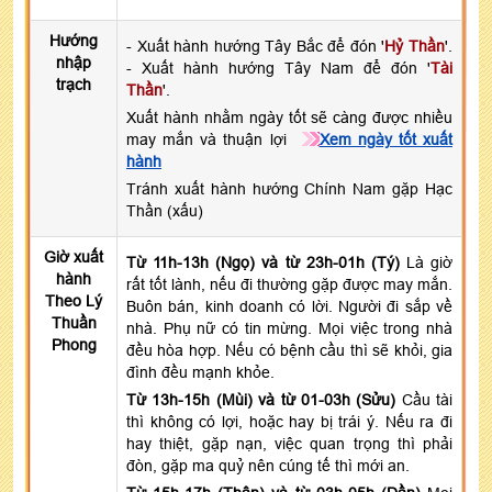
Hướng
- Xuất hành hướng Tây Bắc để đón '
Hỷ Thần
'.
nhập
- Xuất hành hướng Tây Nam để đón '
Tài
trạch
Thần
'.
Xuất hành nhằm ngày tốt sẽ càng được nhiều
may mắn và thuận lợi
Xem ngày tốt xuất
hành
Tránh xuất hành hướng Chính Nam gặp Hạc
Thần (xấu)
Giờ xuất
Từ 11h-13h (Ngọ) và từ 23h-01h (Tý)
Là giờ
hành
rất tốt lành, nếu đi thường gặp được may mắn.
Theo Lý
Buôn bán, kinh doanh có lời. Người đi sắp về
Thuần
nhà. Phụ nữ có tin mừng. Mọi việc trong nhà
Phong
đều hòa hợp. Nếu có bệnh cầu thì sẽ khỏi, gia
đình đều mạnh khỏe.
Từ 13h-15h (Mùi) và từ 01-03h (Sửu)
Cầu tài
thì không có lợi, hoặc hay bị trái ý. Nếu ra đi
hay thiệt, gặp nạn, việc quan trọng thì phải
đòn, gặp ma quỷ nên cúng tế thì mới an.