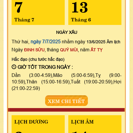
7
13
Tháng 7
Tháng 6
NGÀY
XẤU
Thứ hai,
ngày 7/7/2025
nhằm ngày
13/6/2025 Âm lịch
Ngày
, tháng
, năm
ĐINH SỬU
QUÝ MÙI
ẤT TỴ
Hắc đạo (chu tước hắc đạo)
GIỜ TỐT TRONG NGÀY :
Dần (3:00-4:59),Mão (5:00-6:59),Tỵ (9:00-
10:59),Thân (15:00-16:59),Tuất (19:00-20:59),Hợi
(21:00-22:59)
XEM CHI TIẾT
LỊCH DƯƠNG
LỊCH ÂM