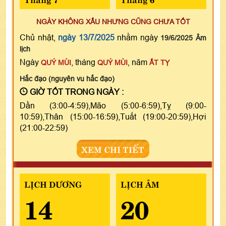
NGÀY KHÔNG XẤU NHƯNG CŨNG CHƯA TỐT
Chủ nhật,
ngày 13/7/2025
nhằm ngày
19/6/2025 Âm
lịch
Ngày
, tháng
, năm
QUÝ MÙI
QUÝ MÙI
ẤT TỴ
Hắc đạo (nguyên vu hắc đạo)
GIỜ TỐT TRONG NGÀY :
Dần (3:00-4:59),Mão (5:00-6:59),Tỵ (9:00-
10:59),Thân (15:00-16:59),Tuất (19:00-20:59),Hợi
(21:00-22:59)
XEM CHI TIẾT
LỊCH DƯƠNG
LỊCH ÂM
14
20