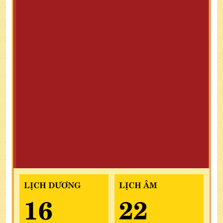
LỊCH DƯƠNG
LỊCH ÂM
16
22