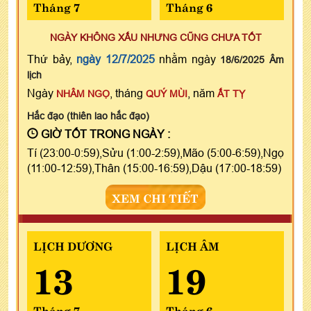
Tháng 7
Tháng 6
NGÀY KHÔNG XẤU NHƯNG CŨNG CHƯA TỐT
Thứ bảy,
ngày 12/7/2025
nhằm ngày
18/6/2025 Âm
lịch
Ngày
, tháng
, năm
NHÂM NGỌ
QUÝ MÙI
ẤT TỴ
Hắc đạo (thiên lao hắc đạo)
GIỜ TỐT TRONG NGÀY :
Tí (23:00-0:59),Sửu (1:00-2:59),Mão (5:00-6:59),Ngọ
(11:00-12:59),Thân (15:00-16:59),Dậu (17:00-18:59)
XEM CHI TIẾT
LỊCH DƯƠNG
LỊCH ÂM
13
19
Tháng 7
Tháng 6