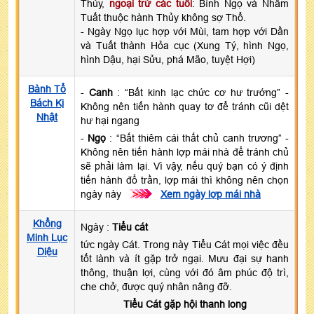
Thủy,
ngoại trừ các tuổi
: Bính Ngọ và Nhâm
Tuất thuộc hành Thủy không sợ Thổ.
- Ngày Ngọ lục hợp với Mùi, tam hợp với Dần
và Tuất thành Hỏa cục (Xung Tý, hình Ngọ,
hình Dậu, hại Sửu, phá Mão, tuyệt Hợi)
Bành Tổ
-
Canh
: “Bất kinh lạc chức cơ hư trướng” -
Bách Kị
Không nên tiến hành quay tơ để tránh cũi dệt
Nhật
hư hại ngang
-
Ngọ
: “Bất thiêm cái thất chủ canh trương” -
Không nên tiến hành lợp mái nhà để tránh chủ
sẽ phải làm lại. Vì vậy, nếu quý bạn có ý định
tiến hành đổ trần, lợp mái thì không nên chọn
ngày này
>>>
Xem ngày lợp mái nhà
Khổng
Ngày :
Tiểu cát
Minh Lục
tức ngày Cát. Trong này Tiểu Cát mọi việc đều
Diệu
tốt lành và ít gặp trở ngại. Mưu đại sự hanh
thông, thuận lợi, cùng với đó âm phúc độ trì,
che chở, được quý nhân nâng đỡ.
Tiểu Cát gặp hội thanh long