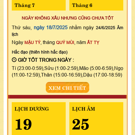
Tháng 7
Tháng 6
NGÀY KHÔNG XẤU NHƯNG CŨNG CHƯA TỐT
Thứ sáu,
ngày 18/7/2025
nhằm ngày
24/6/2025 Âm
lịch
Ngày
, tháng
, năm
MẬU TÝ
QUÝ MÙI
ẤT TỴ
Hắc đạo (thiên hình hắc đạo)
GIỜ TỐT TRONG NGÀY :
Tí (23:00-0:59),Sửu (1:00-2:59),Mão (5:00-6:59),Ngọ
(11:00-12:59),Thân (15:00-16:59),Dậu (17:00-18:59)
XEM CHI TIẾT
LỊCH DƯƠNG
LỊCH ÂM
19
25