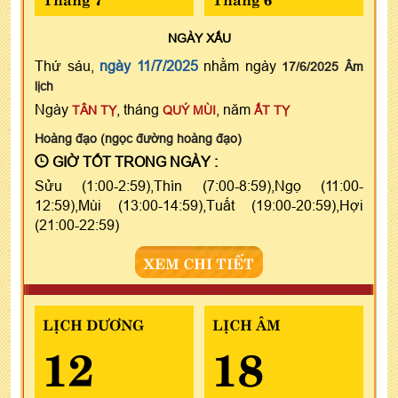
NGÀY
XẤU
Thứ sáu,
ngày 11/7/2025
nhằm ngày
17/6/2025 Âm
lịch
Ngày
, tháng
, năm
TÂN TỴ
QUÝ MÙI
ẤT TỴ
Hoàng đạo (ngọc đường hoàng đạo)
GIỜ TỐT TRONG NGÀY :
Sửu (1:00-2:59),Thìn (7:00-8:59),Ngọ (11:00-
12:59),Mùi (13:00-14:59),Tuất (19:00-20:59),Hợi
(21:00-22:59)
XEM CHI TIẾT
LỊCH DƯƠNG
LỊCH ÂM
12
18