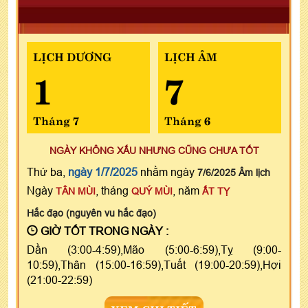
LỊCH DƯƠNG
LỊCH ÂM
1
7
Tháng 7
Tháng 6
NGÀY KHÔNG XẤU NHƯNG CŨNG CHƯA TỐT
Thứ ba,
ngày 1/7/2025
nhằm ngày
7/6/2025 Âm lịch
Ngày
, tháng
, năm
TÂN MÙI
QUÝ MÙI
ẤT TỴ
Hắc đạo (nguyên vu hắc đạo)
GIỜ TỐT TRONG NGÀY :
Dần (3:00-4:59),Mão (5:00-6:59),Tỵ (9:00-
10:59),Thân (15:00-16:59),Tuất (19:00-20:59),Hợi
(21:00-22:59)