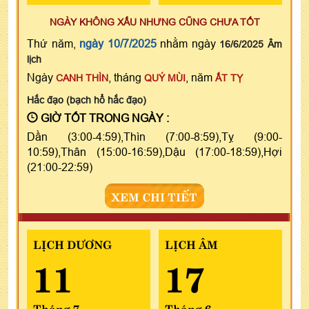
NGÀY KHÔNG XẤU NHƯNG CŨNG CHƯA TỐT
Thứ năm,
ngày 10/7/2025
nhằm ngày
16/6/2025 Âm
lịch
Ngày
, tháng
, năm
CANH THÌN
QUÝ MÙI
ẤT TỴ
Hắc đạo (bạch hổ hắc đạo)
GIỜ TỐT TRONG NGÀY :
Dần (3:00-4:59),Thìn (7:00-8:59),Tỵ (9:00-
10:59),Thân (15:00-16:59),Dậu (17:00-18:59),Hợi
(21:00-22:59)
XEM CHI TIẾT
LỊCH DƯƠNG
LỊCH ÂM
11
17
Tháng 7
Tháng 6