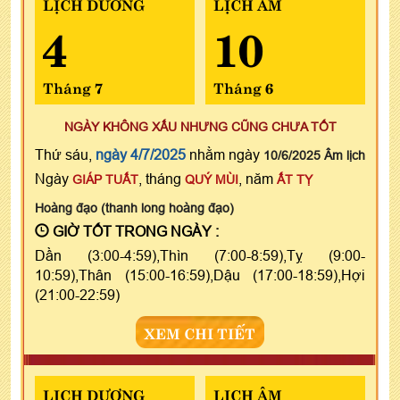
LỊCH DƯƠNG
LỊCH ÂM
4
10
Tháng 7
Tháng 6
NGÀY KHÔNG XẤU NHƯNG CŨNG CHƯA TỐT
Thứ sáu,
ngày 4/7/2025
nhằm ngày
10/6/2025 Âm lịch
Ngày
, tháng
, năm
GIÁP TUẤT
QUÝ MÙI
ẤT TỴ
Hoàng đạo (thanh long hoàng đạo)
GIỜ TỐT TRONG NGÀY :
Dần (3:00-4:59),Thìn (7:00-8:59),Tỵ (9:00-
10:59),Thân (15:00-16:59),Dậu (17:00-18:59),Hợi
(21:00-22:59)
XEM CHI TIẾT
LỊCH DƯƠNG
LỊCH ÂM