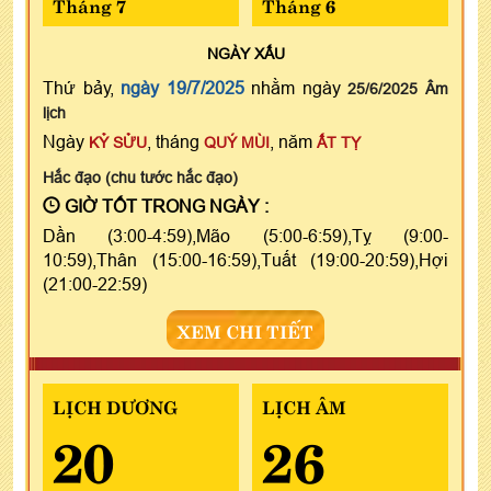
Tháng 7
Tháng 6
NGÀY
XẤU
Thứ bảy,
ngày 19/7/2025
nhằm ngày
25/6/2025 Âm
lịch
Ngày
, tháng
, năm
KỶ SỬU
QUÝ MÙI
ẤT TỴ
Hắc đạo (chu tước hắc đạo)
GIỜ TỐT TRONG NGÀY :
Dần (3:00-4:59),Mão (5:00-6:59),Tỵ (9:00-
10:59),Thân (15:00-16:59),Tuất (19:00-20:59),Hợi
(21:00-22:59)
XEM CHI TIẾT
LỊCH DƯƠNG
LỊCH ÂM
20
26