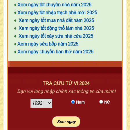
♦
Xem ngày tốt chuyển nhà năm 2025
♦
Xem ngày tốt nhập trạch nhà mới 2025
♦
Xem ngày tốt mua nhà đất năm 2025
♦
Xem ngày tốt động thổ làm nhà 2025
♦
Xem ngày tốt xây sửa nhà cửa 2025
♦
Xem ngày sửa bếp năm 2025
♦
Xem ngày chuyển bàn thờ năm 2025
TRA CỨU TỬ VI 2024
Bạn vui lòng nhập chính xác thông tin của mình!
Nam
Nữ