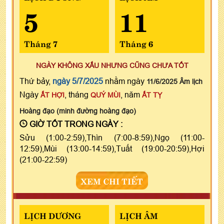
5
11
Tháng 7
Tháng 6
NGÀY KHÔNG XẤU NHƯNG CŨNG CHƯA TỐT
Thứ bảy,
ngày 5/7/2025
nhằm ngày
11/6/2025 Âm lịch
Ngày
, tháng
, năm
ẤT HỢI
QUÝ MÙI
ẤT TỴ
Hoàng đạo (minh đường hoàng đạo)
GIỜ TỐT TRONG NGÀY :
Sửu (1:00-2:59),Thìn (7:00-8:59),Ngọ (11:00-
12:59),Mùi (13:00-14:59),Tuất (19:00-20:59),Hợi
(21:00-22:59)
XEM CHI TIẾT
LỊCH DƯƠNG
LỊCH ÂM