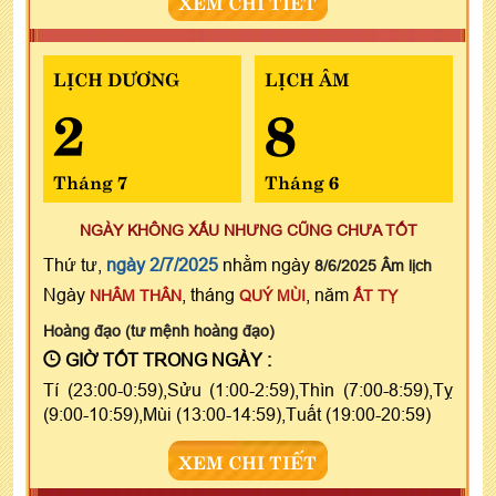
XEM CHI TIẾT
LỊCH DƯƠNG
LỊCH ÂM
2
8
Tháng 7
Tháng 6
NGÀY KHÔNG XẤU NHƯNG CŨNG CHƯA TỐT
Thứ tư,
ngày 2/7/2025
nhằm ngày
8/6/2025 Âm lịch
Ngày
, tháng
, năm
NHÂM THÂN
QUÝ MÙI
ẤT TỴ
Hoàng đạo (tư mệnh hoàng đạo)
GIỜ TỐT TRONG NGÀY :
Tí (23:00-0:59),Sửu (1:00-2:59),Thìn (7:00-8:59),Tỵ
(9:00-10:59),Mùi (13:00-14:59),Tuất (19:00-20:59)
XEM CHI TIẾT