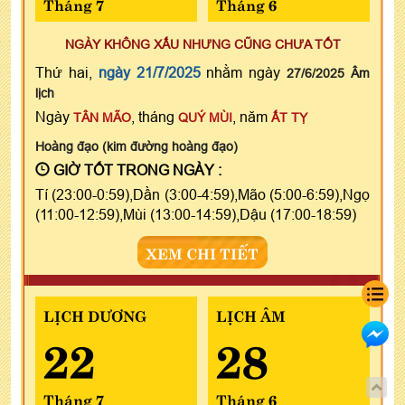
Tháng 7
Tháng 6
NGÀY KHÔNG XẤU NHƯNG CŨNG CHƯA TỐT
Thứ hai,
ngày 21/7/2025
nhằm ngày
27/6/2025 Âm
lịch
Ngày
, tháng
, năm
TÂN MÃO
QUÝ MÙI
ẤT TỴ
Hoàng đạo (kim đường hoàng đạo)
GIỜ TỐT TRONG NGÀY :
Tí (23:00-0:59),Dần (3:00-4:59),Mão (5:00-6:59),Ngọ
(11:00-12:59),Mùi (13:00-14:59),Dậu (17:00-18:59)
XEM CHI TIẾT
LỊCH DƯƠNG
LỊCH ÂM
22
28
Tháng 7
Tháng 6