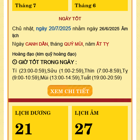
Tháng 7
Tháng 6
NGÀY TỐT
Chủ nhật,
ngày 20/7/2025
nhằm ngày
26/6/2025 Âm
lịch
Ngày
, tháng
, năm
CANH DẦN
QUÝ MÙI
ẤT TỴ
Hoàng đạo (kim quỹ hoàng đạo)
GIỜ TỐT TRONG NGÀY :
Tí (23:00-0:59),Sửu (1:00-2:59),Thìn (7:00-8:59),Tỵ
(9:00-10:59),Mùi (13:00-14:59),Tuất (19:00-20:59)
XEM CHI TIẾT
LỊCH DƯƠNG
LỊCH ÂM
21
27