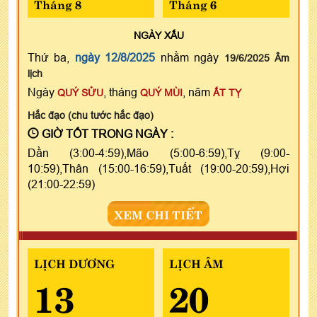
Tháng 8
Tháng 6
NGÀY
XẤU
Thứ ba,
ngày 12/8/2025
nhằm ngày
19/6/2025 Âm
lịch
Ngày
, tháng
, năm
QUÝ SỬU
QUÝ MÙI
ẤT TỴ
Hắc đạo (chu tước hắc đạo)
GIỜ TỐT TRONG NGÀY :
Dần (3:00-4:59),Mão (5:00-6:59),Tỵ (9:00-
10:59),Thân (15:00-16:59),Tuất (19:00-20:59),Hợi
(21:00-22:59)
XEM CHI TIẾT
LỊCH DƯƠNG
LỊCH ÂM
13
20