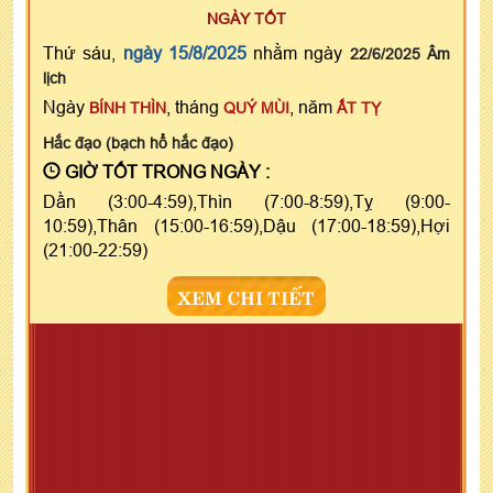
NGÀY TỐT
Thứ sáu,
ngày 15/8/2025
nhằm ngày
22/6/2025 Âm
lịch
Ngày
, tháng
, năm
BÍNH THÌN
QUÝ MÙI
ẤT TỴ
Hắc đạo (bạch hổ hắc đạo)
GIỜ TỐT TRONG NGÀY :
Dần (3:00-4:59),Thìn (7:00-8:59),Tỵ (9:00-
10:59),Thân (15:00-16:59),Dậu (17:00-18:59),Hợi
(21:00-22:59)
XEM CHI TIẾT