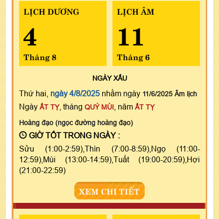
LỊCH DƯƠNG
LỊCH ÂM
4
11
Tháng 8
Tháng 6
NGÀY
XẤU
Thứ hai,
ngày 4/8/2025
nhằm ngày
11/6/2025 Âm lịch
Ngày
, tháng
, năm
ẤT TỴ
QUÝ MÙI
ẤT TỴ
Hoàng đạo (ngọc đường hoàng đạo)
GIỜ TỐT TRONG NGÀY :
Sửu (1:00-2:59),Thìn (7:00-8:59),Ngọ (11:00-
12:59),Mùi (13:00-14:59),Tuất (19:00-20:59),Hợi
(21:00-22:59)
XEM CHI TIẾT