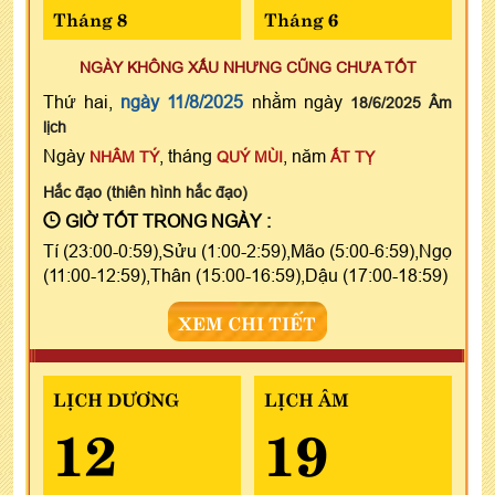
Tháng 8
Tháng 6
NGÀY KHÔNG XẤU NHƯNG CŨNG CHƯA TỐT
Thứ hai,
ngày 11/8/2025
nhằm ngày
18/6/2025 Âm
lịch
Ngày
, tháng
, năm
NHÂM TÝ
QUÝ MÙI
ẤT TỴ
Hắc đạo (thiên hình hắc đạo)
GIỜ TỐT TRONG NGÀY :
Tí (23:00-0:59),Sửu (1:00-2:59),Mão (5:00-6:59),Ngọ
(11:00-12:59),Thân (15:00-16:59),Dậu (17:00-18:59)
XEM CHI TIẾT
LỊCH DƯƠNG
LỊCH ÂM
12
19