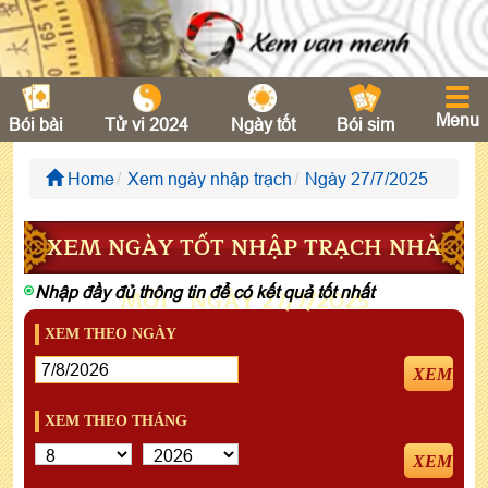
Menu
Bói bài
Tử vi 2024
Ngày tốt
Bói sim
Home
Xem ngày nhập trạch
Ngày 27/7/2025
XEM NGÀY TỐT NHẬP TRẠCH NHÀ
Nhập đầy đủ thông tin để có kết quả tốt nhất
MỚI - NGÀY 27/7/2025
XEM THEO NGÀY
XEM
XEM THEO THÁNG
XEM