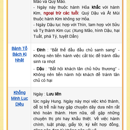
Mão và Quý Mão.
- Ngày này thuộc hành Hỏa
khắc
với hành
Kim,
ngoại trừ các tuổi
: Quý Dậu và Ất Mùi
thuộc hành Kim không sợ Hỏa.
- Ngày Dậu lục hợp với Thìn, tam hợp với Sửu
và Tỵ thành Kim cục (Xung Mão, hình Dậu, hại
Tuất, phá Tý, tuyệt Dần)
Bành Tổ
-
Đinh
: “Bất thế đầu đầu chủ sanh sang” -
Bách Kị
Không nên tiến hành việc cắt tóc để tránh đầu
Nhật
sinh ra nhọt
-
Dậu
: “Bất hội khách tân chủ hữu thương” -
Không nên tiến hành hội khách để tránh tân
chủ có hại
Khổng
Ngày :
Lưu liên
Minh Lục
tức ngày Hung. Ngày này mọi việc khó thành,
Diệu
dễ bị trễ nải hay gặp chuyện dây dưa nên rất
khó hoàn thành. Hơn nữa, dễ gặp những
chuyện thị phi hay khẩu thiệt. Về việc hành
chính, luật pháp, giấy tờ, ký kết hợp đồng,