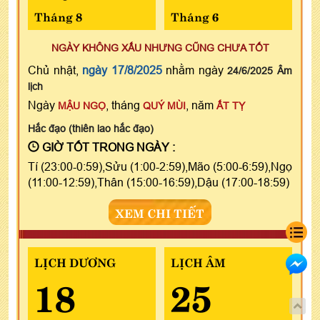
Tháng 8
Tháng 6
NGÀY KHÔNG XẤU NHƯNG CŨNG CHƯA TỐT
Chủ nhật,
ngày 17/8/2025
nhằm ngày
24/6/2025 Âm
lịch
Ngày
, tháng
, năm
MẬU NGỌ
QUÝ MÙI
ẤT TỴ
Hắc đạo (thiên lao hắc đạo)
GIỜ TỐT TRONG NGÀY :
Tí (23:00-0:59),Sửu (1:00-2:59),Mão (5:00-6:59),Ngọ
(11:00-12:59),Thân (15:00-16:59),Dậu (17:00-18:59)
XEM CHI TIẾT
LỊCH DƯƠNG
LỊCH ÂM
18
25