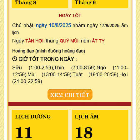
Tháng 8
Tháng 6
NGÀY TỐT
Chủ nhật,
ngày 10/8/2025
nhằm ngày
17/6/2025 Âm
lịch
Ngày
, tháng
, năm
TÂN HỢI
QUÝ MÙI
ẤT TỴ
Hoàng đạo (minh đường hoàng đạo)
GIỜ TỐT TRONG NGÀY :
Sửu (1:00-2:59),Thìn (7:00-8:59),Ngọ (11:00-
12:59),Mùi (13:00-14:59),Tuất (19:00-20:59),Hợi
(21:00-22:59)
XEM CHI TIẾT
LỊCH DƯƠNG
LỊCH ÂM
11
18