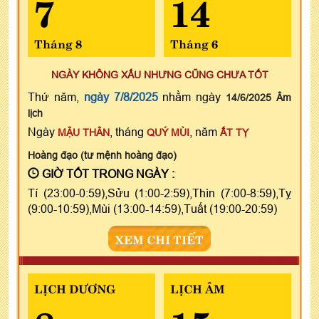
7
14
Tháng 8
Tháng 6
NGÀY KHÔNG XẤU NHƯNG CŨNG CHƯA TỐT
Thứ năm,
ngày 7/8/2025
nhằm ngày
14/6/2025 Âm
lịch
Ngày
, tháng
, năm
MẬU THÂN
QUÝ MÙI
ẤT TỴ
Hoàng đạo (tư mệnh hoàng đạo)
GIỜ TỐT TRONG NGÀY :
Tí (23:00-0:59),Sửu (1:00-2:59),Thìn (7:00-8:59),Tỵ
(9:00-10:59),Mùi (13:00-14:59),Tuất (19:00-20:59)
XEM CHI TIẾT
LỊCH DƯƠNG
LỊCH ÂM