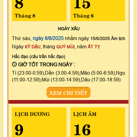
8
15
Tháng 8
Tháng 6
NGÀY
XẤU
Thứ sáu,
ngày 8/8/2025
nhằm ngày
15/6/2025 Âm lịch
Ngày
, tháng
, năm
KỶ DẬU
QUÝ MÙI
ẤT TỴ
Hắc đạo (câu trần hắc đạo)
GIỜ TỐT TRONG NGÀY :
Tí (23:00-0:59),Dần (3:00-4:59),Mão (5:00-6:59),Ngọ
(11:00-12:59),Mùi (13:00-14:59),Dậu (17:00-18:59)
XEM CHI TIẾT
LỊCH DƯƠNG
LỊCH ÂM
9
16