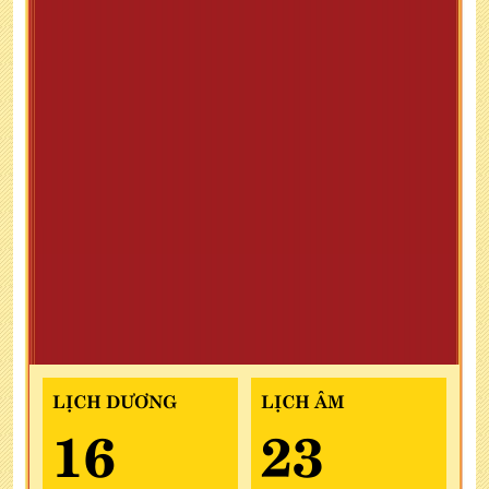
LỊCH DƯƠNG
LỊCH ÂM
16
23