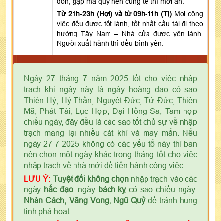
đòn, gặp ma quỷ nên cúng tế thì mới an.
Từ 21h-23h (Hợi) và từ 09h-11h (Tị)
Mọi công
việc đều được tốt lành, tốt nhất cầu tài đi theo
hướng Tây Nam – Nhà cửa được yên lành.
Người xuất hành thì đều bình yên.
Ngày 27 tháng 7 năm 2025 tốt cho việc nhập
trạch khi ngày này là ngày hoàng đạo có sao
Thiên Hỷ, Hỷ Thần, Nguyệt Đức, Tứ Đức, Thiên
Mã, Phát Tài, Lục Hợp, Đại Hồng Sa, Tam hợp
chiếu ngày, đây đều là các sao tốt chủ sự về nhập
trạch mang lại nhiều cát khí và may mắn. Nếu
ngày 27-7-2025 không có các yếu tố này thì bạn
nên chọn một ngày khác trong tháng tốt cho việc
nhập trạch về nhà mới để tiến hành công việc.
LƯU Ý:
Tuyệt đối không chọn
nhập trạch vào các
ngày
hắc đạo
, ngày
bách kỵ
có sao chiếu ngày:
Nhân Cách, Vãng Vong, Ngũ Quỷ
để tránh hung
tinh phá hoạt.