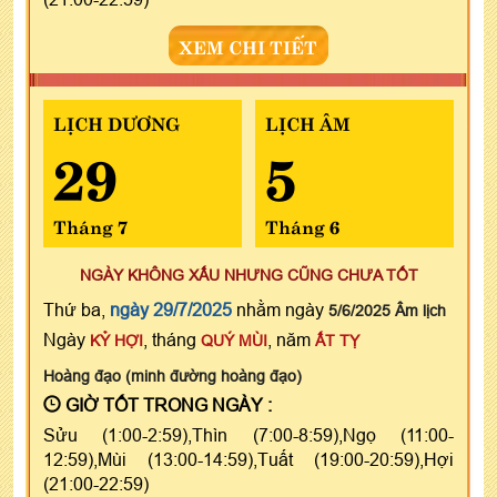
XEM CHI TIẾT
LỊCH DƯƠNG
LỊCH ÂM
29
5
Tháng 7
Tháng 6
NGÀY KHÔNG XẤU NHƯNG CŨNG CHƯA TỐT
Thứ ba,
ngày 29/7/2025
nhằm ngày
5/6/2025 Âm lịch
Ngày
, tháng
, năm
KỶ HỢI
QUÝ MÙI
ẤT TỴ
Hoàng đạo (minh đường hoàng đạo)
GIỜ TỐT TRONG NGÀY :
Sửu (1:00-2:59),Thìn (7:00-8:59),Ngọ (11:00-
12:59),Mùi (13:00-14:59),Tuất (19:00-20:59),Hợi
(21:00-22:59)