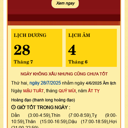
LỊCH DƯƠNG
LỊCH ÂM
28
4
Tháng 7
Tháng 6
NGÀY KHÔNG XẤU NHƯNG CŨNG CHƯA TỐT
Thứ hai,
ngày 28/7/2025
nhằm ngày
4/6/2025 Âm lịch
Ngày
, tháng
, năm
MẬU TUẤT
QUÝ MÙI
ẤT TỴ
Hoàng đạo (thanh long hoàng đạo)
GIỜ TỐT TRONG NGÀY :
Dần (3:00-4:59),Thìn (7:00-8:59),Tỵ (9:00-
10:59),Thân (15:00-16:59),Dậu (17:00-18:59),Hợi
(21:00-22:59)