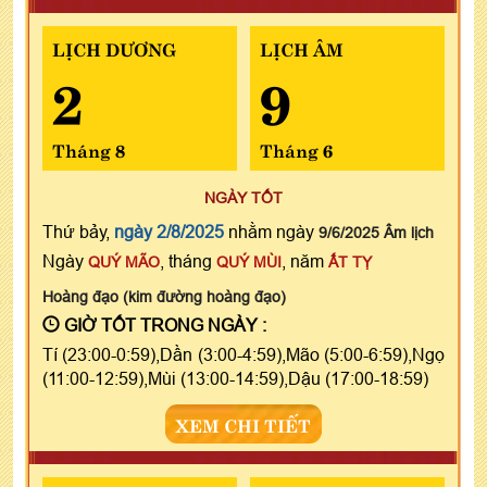
LỊCH DƯƠNG
LỊCH ÂM
2
9
Tháng 8
Tháng 6
NGÀY TỐT
Thứ bảy,
ngày 2/8/2025
nhằm ngày
9/6/2025 Âm lịch
Ngày
, tháng
, năm
QUÝ MÃO
QUÝ MÙI
ẤT TỴ
Hoàng đạo (kim đường hoàng đạo)
GIỜ TỐT TRONG NGÀY :
Tí (23:00-0:59),Dần (3:00-4:59),Mão (5:00-6:59),Ngọ
(11:00-12:59),Mùi (13:00-14:59),Dậu (17:00-18:59)
XEM CHI TIẾT