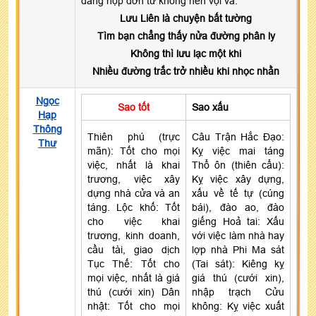
dâng nộp đơn từ không nên vội vã.
Lưu Liên là chuyện bất tường
Tìm bạn chẳng thấy nửa đường phân ly
Không thì lưu lạc một khi
Nhiều đường trắc trở nhiều khi nhọc nhằn
Ngọc
Sao tốt
Sao xấu
Hạp
Thông
Thiên phú (trực
Câu Trận Hắc Đạo:
Thư
mãn): Tốt cho mọi
Kỵ việc mai táng
việc, nhất là khai
Thổ ôn (thiên cẩu):
trương, việc xây
Kỵ việc xây dựng,
dựng nhà cửa và an
xấu về tế tự (cúng
táng. Lộc khố: Tốt
bái), đào ao, đào
cho việc khai
giếng Hoả tai: Xấu
trương, kinh doanh,
với việc làm nhà hay
cầu tài, giao dịch
lợp nhà Phi Ma sát
Tục Thế: Tốt cho
(Tai sát): Kiêng kỵ
mọi việc, nhất là giá
giá thú (cưới xin),
thú (cưới xin) Dân
nhập trạch Cửu
nhật: Tốt cho mọi
không: Kỵ việc xuất