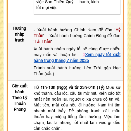
việc Sao Thiên Quý:
hành, kinh
tốt mọi việc
Hướng
- Xuất hành hướng Chính Nam để đón '
Hỷ
nhập
Thần
'. - Xuất hành hướng Chính Đông để đón
trạch
'
Tài Thần
'.
Xuất hành nhằm ngày tốt sẽ càng được nhiều
may mắn và thuận lợi
Xem ngày tốt xuất
hành trong tháng 7 năm 2025
Tránh xuất hành hướng Lên Trời gặp Hạc
Thần (xấu)
Giờ xuất
Từ 11h-13h (Ngọ) và từ 23h-01h (Tý)
Mưu sự
hành
khó thành, cầu lộc, cầu tài mờ mịt. Kiện cáo tốt
Theo Lý
nhất nên hoãn lại. Người đi xa chưa có tin về.
Thuần
Mất tiền, mất của nếu đi hướng Nam thì tìm
Phong
nhanh mới thấy. Đề phòng tranh cãi, mâu
thuẫn hay miệng tiếng tầm thường. Việc làm
chậm, lâu la nhưng tốt nhất làm việc gì đều
cần chắc chắn.