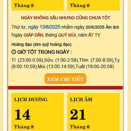
Tháng 8
Tháng 6
NGÀY KHÔNG XẤU NHƯNG CŨNG CHƯA TỐT
Thứ tư,
ngày 13/8/2025
nhằm ngày
20/6/2025 Âm lịch
Ngày
, tháng
, năm
GIÁP DẦN
QUÝ MÙI
ẤT TỴ
Hoàng đạo (kim quỹ hoàng đạo)
GIỜ TỐT TRONG NGÀY :
Tí (23:00-0:59),Sửu (1:00-2:59),Thìn (7:00-8:59),Tỵ
(9:00-10:59),Mùi (13:00-14:59),Tuất (19:00-20:59)
XEM CHI TIẾT
LỊCH DƯƠNG
LỊCH ÂM
14
21
Tháng 8
Tháng 6