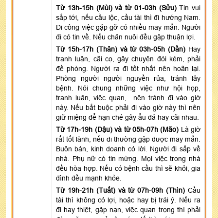
Từ 13h-15h (Mùi) và từ 01-03h (Sửu)
Tin vui
sắp tới, nếu cầu lộc, cầu tài thì đi hướng Nam.
Đi công việc gặp gỡ có nhiều may mắn. Người
đi có tin về. Nếu chăn nuôi đều gặp thuận lợi.
Từ 15h-17h (Thân) và từ 03h-05h (Dần)
Hay
tranh luận, cãi cọ, gây chuyện đói kém, phải
đề phòng. Người ra đi tốt nhất nên hoãn lại.
Phòng người người nguyền rủa, tránh lây
bệnh. Nói chung những việc như hội họp,
tranh luận, việc quan,…nên tránh đi vào giờ
này. Nếu bắt buộc phải đi vào giờ này thì nên
giữ miệng để hạn ché gây ẩu đả hay cãi nhau.
Từ 17h-19h (Dậu) và từ 05h-07h (Mão)
Là giờ
rất tốt lành, nếu đi thường gặp được may mắn.
Buôn bán, kinh doanh có lời. Người đi sắp về
nhà. Phụ nữ có tin mừng. Mọi việc trong nhà
đều hòa hợp. Nếu có bệnh cầu thì sẽ khỏi, gia
đình đều mạnh khỏe.
Từ 19h-21h (Tuất) và từ 07h-09h (Thìn)
Cầu
tài thì không có lợi, hoặc hay bị trái ý. Nếu ra
đi hay thiệt, gặp nạn, việc quan trọng thì phải