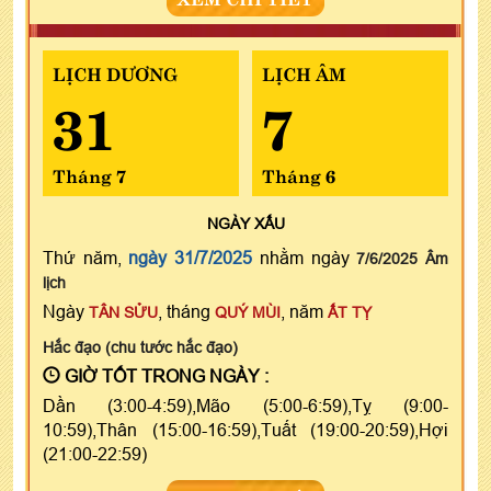
LỊCH DƯƠNG
LỊCH ÂM
31
7
Tháng 7
Tháng 6
NGÀY
XẤU
Thứ năm,
ngày 31/7/2025
nhằm ngày
7/6/2025 Âm
lịch
Ngày
, tháng
, năm
TÂN SỬU
QUÝ MÙI
ẤT TỴ
Hắc đạo (chu tước hắc đạo)
GIỜ TỐT TRONG NGÀY :
Dần (3:00-4:59),Mão (5:00-6:59),Tỵ (9:00-
10:59),Thân (15:00-16:59),Tuất (19:00-20:59),Hợi
(21:00-22:59)