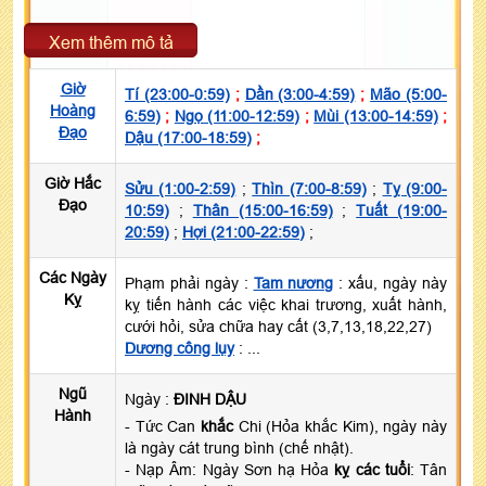
Xem thêm mô tả
Giờ
Tí (23:00-0:59)
;
Dần (3:00-4:59)
;
Mão (5:00-
Hoàng
6:59)
;
Ngọ (11:00-12:59)
;
Mùi (13:00-14:59)
;
Đạo
Dậu (17:00-18:59)
;
Giờ Hắc
Sửu (1:00-2:59)
;
Thìn (7:00-8:59)
;
Tỵ (9:00-
Đạo
10:59)
;
Thân (15:00-16:59)
;
Tuất (19:00-
20:59)
;
Hợi (21:00-22:59)
;
Các Ngày
Phạm phải ngày :
Tam nương
: xấu, ngày này
Kỵ
kỵ tiến hành các việc khai trương, xuất hành,
cưới hỏi, sửa chữa hay cất (3,7,13,18,22,27)
Dương công lụy
: ...
Ngũ
Ngày :
ĐINH DẬU
Hành
- Tức Can
khắc
Chi (Hỏa khắc Kim), ngày này
là ngày cát trung bình (chế nhật).
- Nạp Âm: Ngày Sơn hạ Hỏa
kỵ các tuổi
: Tân