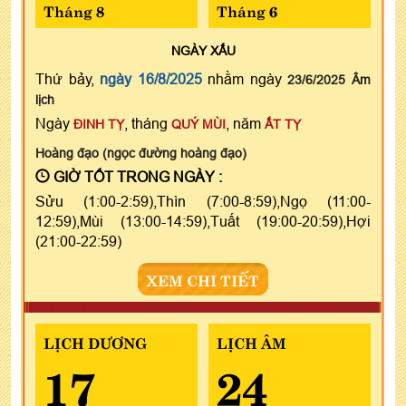
Tháng 8
Tháng 6
NGÀY
XẤU
Thứ bảy,
ngày 16/8/2025
nhằm ngày
23/6/2025 Âm
lịch
Ngày
, tháng
, năm
ĐINH TỴ
QUÝ MÙI
ẤT TỴ
Hoàng đạo (ngọc đường hoàng đạo)
GIỜ TỐT TRONG NGÀY :
Sửu (1:00-2:59),Thìn (7:00-8:59),Ngọ (11:00-
12:59),Mùi (13:00-14:59),Tuất (19:00-20:59),Hợi
(21:00-22:59)
XEM CHI TIẾT
LỊCH DƯƠNG
LỊCH ÂM
17
24