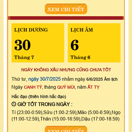
XEM CHI TIẾT
LỊCH DƯƠNG
LỊCH ÂM
30
6
Tháng 7
Tháng 6
NGÀY KHÔNG XẤU NHƯNG CŨNG CHƯA TỐT
Thứ tư,
ngày 30/7/2025
nhằm ngày
6/6/2025 Âm lịch
Ngày
, tháng
, năm
CANH TÝ
QUÝ MÙI
ẤT TỴ
Hắc đạo (thiên hình hắc đạo)
GIỜ TỐT TRONG NGÀY :
Tí (23:00-0:59),Sửu (1:00-2:59),Mão (5:00-6:59),Ngọ
(11:00-12:59),Thân (15:00-16:59),Dậu (17:00-18:59)
XEM CHI TIẾT