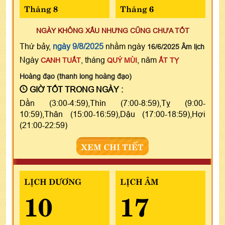
Tháng 8
Tháng 6
NGÀY KHÔNG XẤU NHƯNG CŨNG CHƯA TỐT
Thứ bảy,
ngày 9/8/2025
nhằm ngày
16/6/2025 Âm lịch
Ngày
, tháng
, năm
CANH TUẤT
QUÝ MÙI
ẤT TỴ
Hoàng đạo (thanh long hoàng đạo)
GIỜ TỐT TRONG NGÀY :
Dần (3:00-4:59),Thìn (7:00-8:59),Tỵ (9:00-
10:59),Thân (15:00-16:59),Dậu (17:00-18:59),Hợi
(21:00-22:59)
XEM CHI TIẾT
LỊCH DƯƠNG
LỊCH ÂM
10
17