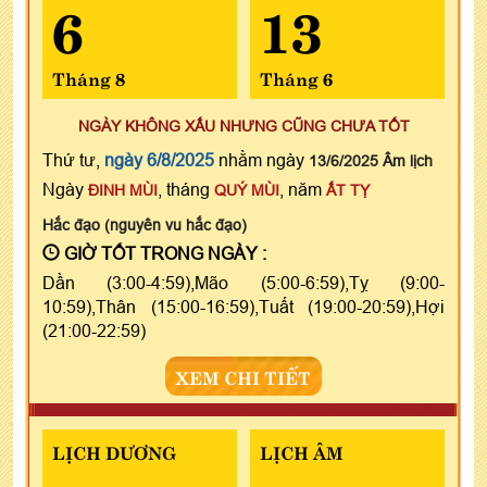
6
13
Tháng 8
Tháng 6
NGÀY KHÔNG XẤU NHƯNG CŨNG CHƯA TỐT
Thứ tư,
ngày 6/8/2025
nhằm ngày
13/6/2025 Âm lịch
Ngày
, tháng
, năm
ĐINH MÙI
QUÝ MÙI
ẤT TỴ
Hắc đạo (nguyên vu hắc đạo)
GIỜ TỐT TRONG NGÀY :
Dần (3:00-4:59),Mão (5:00-6:59),Tỵ (9:00-
10:59),Thân (15:00-16:59),Tuất (19:00-20:59),Hợi
(21:00-22:59)
XEM CHI TIẾT
LỊCH DƯƠNG
LỊCH ÂM