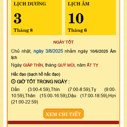
LỊCH DƯƠNG
LỊCH ÂM
3
10
Tháng 8
Tháng 6
NGÀY TỐT
Chủ nhật,
ngày 3/8/2025
nhằm ngày
10/6/2025 Âm
lịch
Ngày
, tháng
, năm
GIÁP THÌN
QUÝ MÙI
ẤT TỴ
Hắc đạo (bạch hổ hắc đạo)
GIỜ TỐT TRONG NGÀY :
Dần (3:00-4:59),Thìn (7:00-8:59),Tỵ (9:00-
10:59),Thân (15:00-16:59),Dậu (17:00-18:59),Hợi
(21:00-22:59)
XEM CHI TIẾT