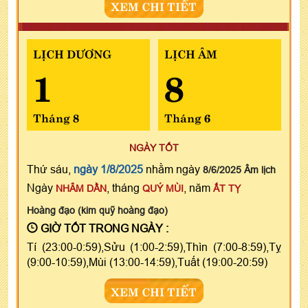
XEM CHI TIẾT
LỊCH DƯƠNG
LỊCH ÂM
1
8
Tháng 8
Tháng 6
NGÀY TỐT
Thứ sáu,
ngày 1/8/2025
nhằm ngày
8/6/2025 Âm lịch
Ngày
, tháng
, năm
NHÂM DẦN
QUÝ MÙI
ẤT TỴ
Hoàng đạo (kim quỹ hoàng đạo)
GIỜ TỐT TRONG NGÀY :
Tí (23:00-0:59),Sửu (1:00-2:59),Thìn (7:00-8:59),Tỵ
(9:00-10:59),Mùi (13:00-14:59),Tuất (19:00-20:59)
XEM CHI TIẾT