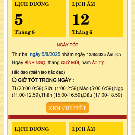
LỊCH DƯƠNG
LỊCH ÂM
5
12
Tháng 8
Tháng 6
NGÀY TỐT
Thứ ba,
ngày 5/8/2025
nhằm ngày
12/6/2025 Âm lịch
Ngày
, tháng
, năm
BÍNH NGỌ
QUÝ MÙI
ẤT TỴ
Hắc đạo (thiên lao hắc đạo)
GIỜ TỐT TRONG NGÀY :
Tí (23:00-0:59),Sửu (1:00-2:59),Mão (5:00-6:59),Ngọ
(11:00-12:59),Thân (15:00-16:59),Dậu (17:00-18:59)
XEM CHI TIẾT
LỊCH DƯƠNG
LỊCH ÂM