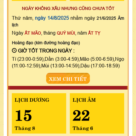
NGÀY KHÔNG XẤU NHƯNG CŨNG CHƯA TỐT
Thứ năm,
ngày 14/8/2025
nhằm ngày
21/6/2025 Âm
lịch
Ngày
, tháng
, năm
ẤT MÃO
QUÝ MÙI
ẤT TỴ
Hoàng đạo (kim đường hoàng đạo)
GIỜ TỐT TRONG NGÀY :
Tí (23:00-0:59),Dần (3:00-4:59),Mão (5:00-6:59),Ngọ
(11:00-12:59),Mùi (13:00-14:59),Dậu (17:00-18:59)
XEM CHI TIẾT
LỊCH DƯƠNG
LỊCH ÂM
15
22
Tháng 8
Tháng 6