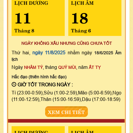
LỊCH DƯƠNG
LỊCH ÂM
11
18
Tháng 8
Tháng 6
NGÀY KHÔNG XẤU NHƯNG CŨNG CHƯA TỐT
Thứ hai,
ngày 11/8/2025
nhằm ngày
18/6/2025 Âm
lịch
Ngày
, tháng
, năm
NHÂM TÝ
QUÝ MÙI
ẤT TỴ
Hắc đạo (thiên hình hắc đạo)
GIỜ TỐT TRONG NGÀY :
Tí (23:00-0:59),Sửu (1:00-2:59),Mão (5:00-6:59),Ngọ
(11:00-12:59),Thân (15:00-16:59),Dậu (17:00-18:59)
XEM CHI TIẾT
LỊCH DƯƠNG
LỊCH ÂM