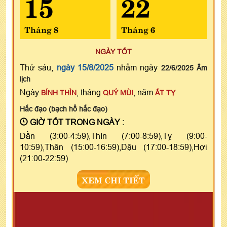
15
22
Tháng 8
Tháng 6
NGÀY TỐT
Thứ sáu,
ngày 15/8/2025
nhằm ngày
22/6/2025 Âm
lịch
Ngày
, tháng
, năm
BÍNH THÌN
QUÝ MÙI
ẤT TỴ
Hắc đạo (bạch hổ hắc đạo)
GIỜ TỐT TRONG NGÀY :
Dần (3:00-4:59),Thìn (7:00-8:59),Tỵ (9:00-
10:59),Thân (15:00-16:59),Dậu (17:00-18:59),Hợi
(21:00-22:59)
XEM CHI TIẾT