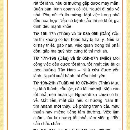
rất tốt lành, nếu đi thường gặp được may mắn.
Buôn bán, kinh doanh có lời. Người đi sắp về
nhà. Phụ nữ có tin mừng. Mọi việc trong nhà
đều hòa hợp. Nếu có bệnh cầu thì sẽ khỏi, gia
đình đều mạnh khỏe.
Từ 15h-17h (Thân) và từ 03h-05h (Dần)
Cầu
tài thì không có lợi, hoặc hay bị trái ý. Nếu ra
đi hay thiệt, gặp nạn, việc quan trọng thì phải
đòn, gặp ma quỷ nên cúng tế thì mới an.
Từ 17h-19h (Dậu) và từ 05h-07h (Mão)
Mọi
công việc đều được tốt lành, tốt nhất cầu tài đi
theo hướng Tây Nam – Nhà cửa được yên
lành. Người xuất hành thì đều bình yên.
Từ 19h-21h (Tuất) và từ 07h-09h (Thìn)
Mưu
sự khó thành, cầu lộc, cầu tài mờ mịt. Kiện cáo
tốt nhất nên hoãn lại. Người đi xa chưa có tin
về. Mất tiền, mất của nếu đi hướng Nam thì
tìm nhanh mới thấy. Đề phòng tranh cãi, mâu
thuẫn hay miệng tiếng tầm thường. Việc làm
chậm, lâu la nhưng tốt nhất làm việc gì đều
cần chắc chắn.