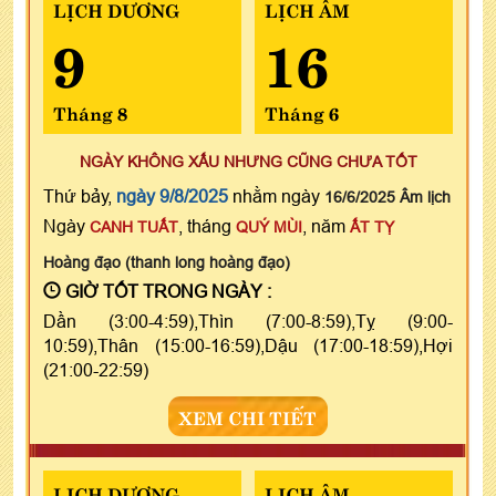
LỊCH DƯƠNG
LỊCH ÂM
9
16
Tháng 8
Tháng 6
NGÀY KHÔNG XẤU NHƯNG CŨNG CHƯA TỐT
Thứ bảy,
ngày 9/8/2025
nhằm ngày
16/6/2025 Âm lịch
Ngày
, tháng
, năm
CANH TUẤT
QUÝ MÙI
ẤT TỴ
Hoàng đạo (thanh long hoàng đạo)
GIỜ TỐT TRONG NGÀY :
Dần (3:00-4:59),Thìn (7:00-8:59),Tỵ (9:00-
10:59),Thân (15:00-16:59),Dậu (17:00-18:59),Hợi
(21:00-22:59)
XEM CHI TIẾT
LỊCH DƯƠNG
LỊCH ÂM