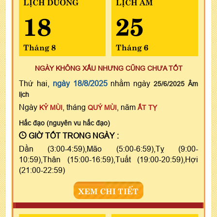
LỊCH DƯƠNG
LỊCH ÂM
18
25
Tháng 8
Tháng 6
NGÀY KHÔNG XẤU NHƯNG CŨNG CHƯA TỐT
Thứ hai,
ngày 18/8/2025
nhằm ngày
25/6/2025 Âm
lịch
Ngày
, tháng
, năm
KỶ MÙI
QUÝ MÙI
ẤT TỴ
Hắc đạo (nguyên vu hắc đạo)
GIỜ TỐT TRONG NGÀY :
Dần (3:00-4:59),Mão (5:00-6:59),Tỵ (9:00-
10:59),Thân (15:00-16:59),Tuất (19:00-20:59),Hợi
(21:00-22:59)
XEM CHI TIẾT