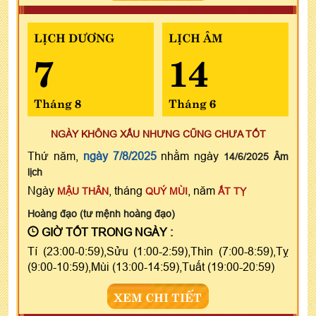
LỊCH DƯƠNG
LỊCH ÂM
7
14
Tháng 8
Tháng 6
NGÀY KHÔNG XẤU NHƯNG CŨNG CHƯA TỐT
Thứ năm,
ngày 7/8/2025
nhằm ngày
14/6/2025 Âm
lịch
Ngày
, tháng
, năm
MẬU THÂN
QUÝ MÙI
ẤT TỴ
Hoàng đạo (tư mệnh hoàng đạo)
GIỜ TỐT TRONG NGÀY :
Tí (23:00-0:59),Sửu (1:00-2:59),Thìn (7:00-8:59),Tỵ
(9:00-10:59),Mùi (13:00-14:59),Tuất (19:00-20:59)
XEM CHI TIẾT