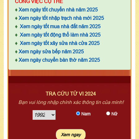
CÔNG VIỆC CỤ THỂ
♦
Xem ngày tốt chuyển nhà năm 2025
♦
Xem ngày tốt nhập trạch nhà mới 2025
♦
Xem ngày tốt mua nhà đất năm 2025
♦
Xem ngày tốt động thổ làm nhà 2025
♦
Xem ngày tốt xây sửa nhà cửa 2025
♦
Xem ngày sửa bếp năm 2025
♦
Xem ngày chuyển bàn thờ năm 2025
TRA CỨU TỬ VI 2024
Bạn vui lòng nhập chính xác thông tin của mình!
Nam
Nữ