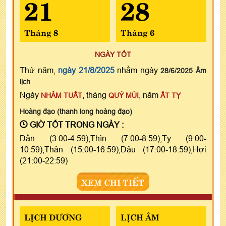
21
28
Tháng 8
Tháng 6
NGÀY TỐT
Thứ năm,
ngày 21/8/2025
nhằm ngày
28/6/2025 Âm
lịch
Ngày
, tháng
, năm
NHÂM TUẤT
QUÝ MÙI
ẤT TỴ
Hoàng đạo (thanh long hoàng đạo)
GIỜ TỐT TRONG NGÀY :
Dần (3:00-4:59),Thìn (7:00-8:59),Tỵ (9:00-
10:59),Thân (15:00-16:59),Dậu (17:00-18:59),Hợi
(21:00-22:59)
XEM CHI TIẾT
LỊCH DƯƠNG
LỊCH ÂM