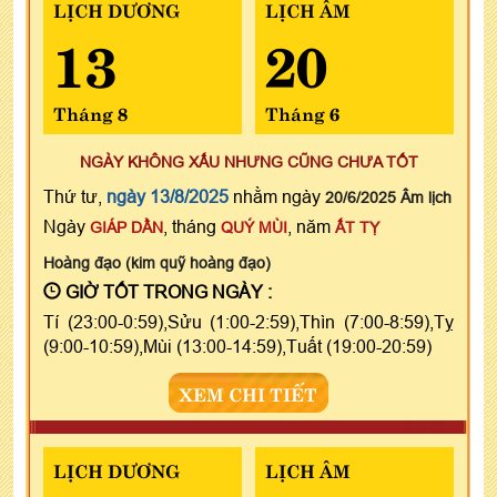
LỊCH DƯƠNG
LỊCH ÂM
13
20
Tháng 8
Tháng 6
NGÀY KHÔNG XẤU NHƯNG CŨNG CHƯA TỐT
Thứ tư,
ngày 13/8/2025
nhằm ngày
20/6/2025 Âm lịch
Ngày
, tháng
, năm
GIÁP DẦN
QUÝ MÙI
ẤT TỴ
Hoàng đạo (kim quỹ hoàng đạo)
GIỜ TỐT TRONG NGÀY :
Tí (23:00-0:59),Sửu (1:00-2:59),Thìn (7:00-8:59),Tỵ
(9:00-10:59),Mùi (13:00-14:59),Tuất (19:00-20:59)
XEM CHI TIẾT
LỊCH DƯƠNG
LỊCH ÂM