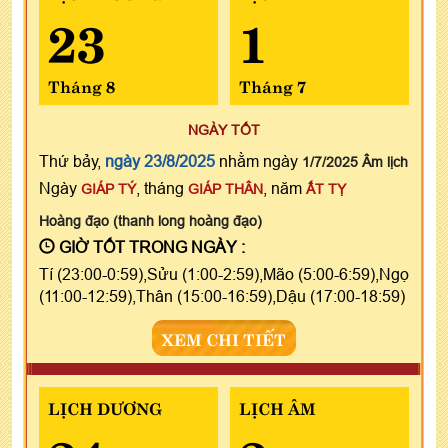
23
1
Tháng 8
Tháng 7
NGÀY TỐT
Thứ bảy,
ngày 23/8/2025
nhằm ngày
1/7/2025 Âm lịch
Ngày
, tháng
, năm
GIÁP TÝ
GIÁP THÂN
ẤT TỴ
Hoàng đạo (thanh long hoàng đạo)
GIỜ TỐT TRONG NGÀY :
Tí (23:00-0:59),Sửu (1:00-2:59),Mão (5:00-6:59),Ngọ
(11:00-12:59),Thân (15:00-16:59),Dậu (17:00-18:59)
XEM CHI TIẾT
LỊCH DƯƠNG
LỊCH ÂM