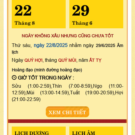
22
29
Tháng 8
Tháng 6
NGÀY KHÔNG XẤU NHƯNG CŨNG CHƯA TỐT
Thứ sáu,
ngày 22/8/2025
nhằm ngày
29/6/2025 Âm
lịch
Ngày
, tháng
, năm
QUÝ HỢI
QUÝ MÙI
ẤT TỴ
Hoàng đạo (minh đường hoàng đạo)
GIỜ TỐT TRONG NGÀY :
Sửu (1:00-2:59),Thìn (7:00-8:59),Ngọ (11:00-
12:59),Mùi (13:00-14:59),Tuất (19:00-20:59),Hợi
(21:00-22:59)
XEM CHI TIẾT
LỊCH DƯƠNG
LỊCH ÂM