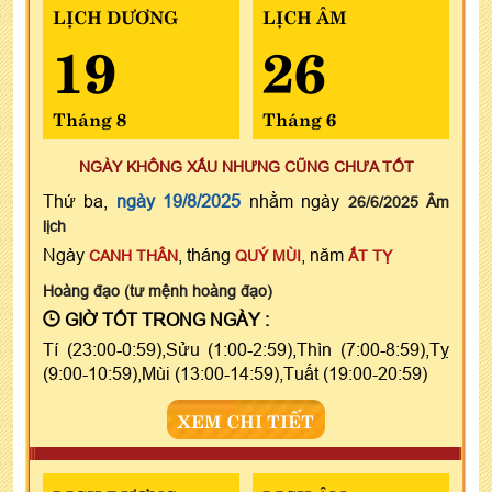
LỊCH DƯƠNG
LỊCH ÂM
19
26
Tháng 8
Tháng 6
NGÀY KHÔNG XẤU NHƯNG CŨNG CHƯA TỐT
Thứ ba,
ngày 19/8/2025
nhằm ngày
26/6/2025 Âm
lịch
Ngày
, tháng
, năm
CANH THÂN
QUÝ MÙI
ẤT TỴ
Hoàng đạo (tư mệnh hoàng đạo)
GIỜ TỐT TRONG NGÀY :
Tí (23:00-0:59),Sửu (1:00-2:59),Thìn (7:00-8:59),Tỵ
(9:00-10:59),Mùi (13:00-14:59),Tuất (19:00-20:59)
XEM CHI TIẾT