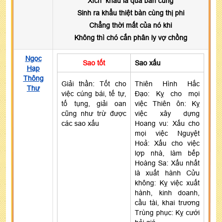
Xích khẩu là quả bần cùng
Sinh ra khẩu thiệt bàn cùng thị phi
Chẳng thời mất của nó khi
Không thì chó cắn phân ly vợ chồng
Ngọc
Sao tốt
Sao xấu
Hạp
Thông
Giải thần: Tốt cho
Thiên Hình Hắc
Thư
việc cúng bái, tế tự,
Đạo: Kỵ cho mọi
tố tụng, giải oan
việc Thiên ôn: Kỵ
cũng như trừ được
việc xây dựng
các sao xấu
Hoang vu: Xấu cho
mọi việc Nguyệt
Hoả: Xấu cho việc
lợp nhà, làm bếp
Hoàng Sa: Xấu nhất
là xuất hành Cửu
không: Kỵ việc xuất
hành, kinh doanh,
cầu tài, khai trương
Trùng phục: Kỵ cưới