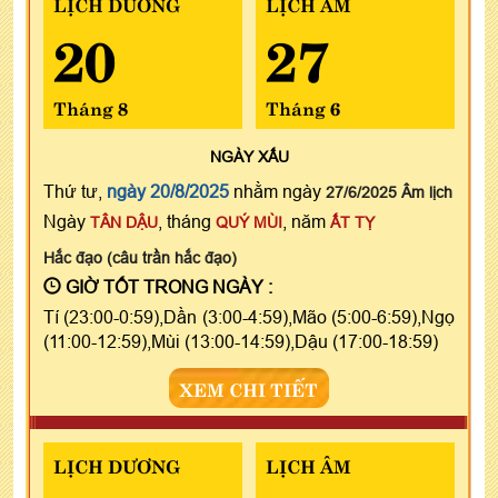
LỊCH DƯƠNG
LỊCH ÂM
20
27
Tháng 8
Tháng 6
NGÀY
XẤU
Thứ tư,
ngày 20/8/2025
nhằm ngày
27/6/2025 Âm lịch
Ngày
, tháng
, năm
TÂN DẬU
QUÝ MÙI
ẤT TỴ
Hắc đạo (câu trần hắc đạo)
GIỜ TỐT TRONG NGÀY :
Tí (23:00-0:59),Dần (3:00-4:59),Mão (5:00-6:59),Ngọ
(11:00-12:59),Mùi (13:00-14:59),Dậu (17:00-18:59)
XEM CHI TIẾT
LỊCH DƯƠNG
LỊCH ÂM