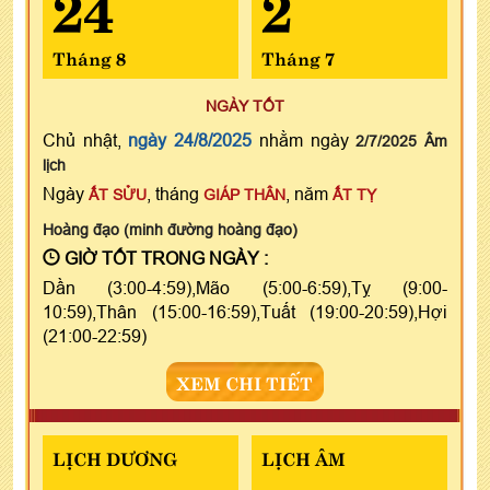
24
2
Tháng 8
Tháng 7
NGÀY TỐT
Chủ nhật,
ngày 24/8/2025
nhằm ngày
2/7/2025 Âm
lịch
Ngày
, tháng
, năm
ẤT SỬU
GIÁP THÂN
ẤT TỴ
Hoàng đạo (minh đường hoàng đạo)
GIỜ TỐT TRONG NGÀY :
Dần (3:00-4:59),Mão (5:00-6:59),Tỵ (9:00-
10:59),Thân (15:00-16:59),Tuất (19:00-20:59),Hợi
(21:00-22:59)
XEM CHI TIẾT
LỊCH DƯƠNG
LỊCH ÂM