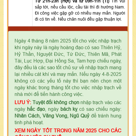
Từ 21h-23h (Hợi) và từ 09h-11h (Tị)
Tin vui
sắp tới, nếu cầu lộc, cầu tài thì đi hướng Nam.
Đi công việc gặp gỡ có nhiều may mắn. Người
đi có tin về. Nếu chăn nuôi đều gặp thuận lợi.
Ngày 4 tháng 8 năm 2025 tốt cho việc nhập trạch
khi ngày này là ngày hoàng đạo có sao Thiên Hỷ,
Hỷ Thần, Nguyệt Đức, Tứ Đức, Thiên Mã, Phát
Tài, Lục Hợp, Đại Hồng Sa, Tam hợp chiếu ngày,
đây đều là các sao tốt chủ sự về nhập trạch mang
lại nhiều cát khí và may mắn. Nếu ngày 4-8-2025
không có các yếu tố này thì bạn nên chọn một
ngày khác trong tháng tốt cho việc nhập trạch về
nhà mới để tiến hành công việc.
LƯU Ý:
Tuyệt đối không chọn
nhập trạch vào các
ngày
hắc đạo
, ngày
bách kỵ
có sao chiếu ngày:
Nhân Cách, Vãng Vong, Ngũ Quỷ
để tránh hung
tinh phá hoạt.
XEM NGÀY TỐT TRONG NĂM 2025 CHO CÁC