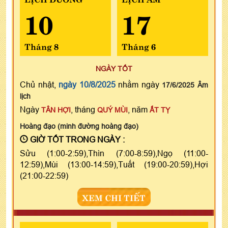
10
17
Tháng 8
Tháng 6
NGÀY TỐT
Chủ nhật,
ngày 10/8/2025
nhằm ngày
17/6/2025 Âm
lịch
Ngày
, tháng
, năm
TÂN HỢI
QUÝ MÙI
ẤT TỴ
Hoàng đạo (minh đường hoàng đạo)
GIỜ TỐT TRONG NGÀY :
Sửu (1:00-2:59),Thìn (7:00-8:59),Ngọ (11:00-
12:59),Mùi (13:00-14:59),Tuất (19:00-20:59),Hợi
(21:00-22:59)
XEM CHI TIẾT