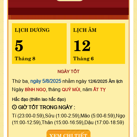
LỊCH DƯƠNG
LỊCH ÂM
5
12
Tháng 8
Tháng 6
NGÀY TỐT
Thứ ba,
ngày 5/8/2025
nhằm ngày
12/6/2025 Âm lịch
Ngày
, tháng
, năm
BÍNH NGỌ
QUÝ MÙI
ẤT TỴ
Hắc đạo (thiên lao hắc đạo)
GIỜ TỐT TRONG NGÀY :
Tí (23:00-0:59),Sửu (1:00-2:59),Mão (5:00-6:59),Ngọ
(11:00-12:59),Thân (15:00-16:59),Dậu (17:00-18:59)
XEM CHI TIẾT