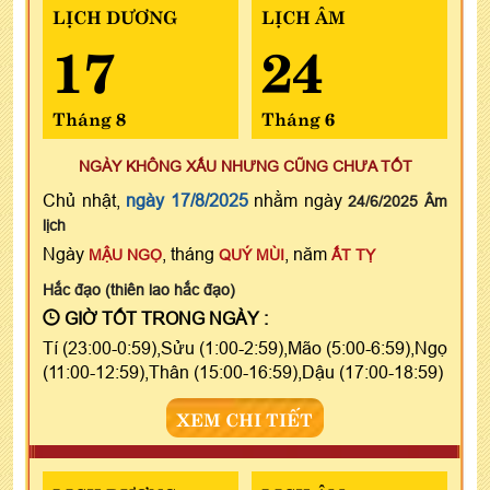
LỊCH DƯƠNG
LỊCH ÂM
17
24
Tháng 8
Tháng 6
NGÀY KHÔNG XẤU NHƯNG CŨNG CHƯA TỐT
Chủ nhật,
ngày 17/8/2025
nhằm ngày
24/6/2025 Âm
lịch
Ngày
, tháng
, năm
MẬU NGỌ
QUÝ MÙI
ẤT TỴ
Hắc đạo (thiên lao hắc đạo)
GIỜ TỐT TRONG NGÀY :
Tí (23:00-0:59),Sửu (1:00-2:59),Mão (5:00-6:59),Ngọ
(11:00-12:59),Thân (15:00-16:59),Dậu (17:00-18:59)
XEM CHI TIẾT