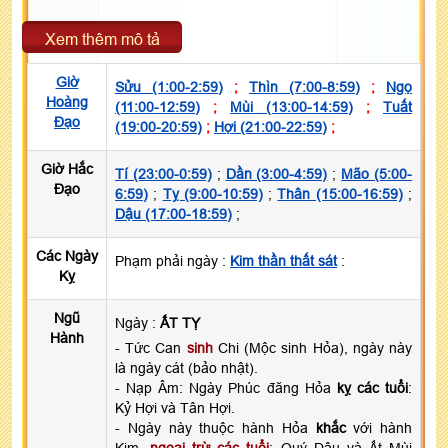
Xem thêm mô tả
Giờ
Sửu (1:00-2:59)
;
Thìn (7:00-8:59)
;
Ngọ
Hoàng
(11:00-12:59)
;
Mùi (13:00-14:59)
;
Tuất
Đạo
(19:00-20:59)
;
Hợi (21:00-22:59)
;
Giờ Hắc
Tí (23:00-0:59)
;
Dần (3:00-4:59)
;
Mão (5:00-
Đạo
6:59)
;
Tỵ (9:00-10:59)
;
Thân (15:00-16:59)
;
Dậu (17:00-18:59)
;
Các Ngày
Phạm phải ngày :
Kim thần thất sát
:
Kỵ
Ngũ
Ngày :
ẤT TỴ
Hành
- Tức Can
sinh
Chi (Mộc sinh Hỏa), ngày này
là ngày cát (bảo nhật).
- Nạp Âm: Ngày Phúc đăng Hỏa
kỵ các tuổi
:
Kỷ Hợi và Tân Hợi.
- Ngày này thuộc hành Hỏa
khắc
với hành
Kim,
ngoại trừ các tuổi
: Quý Dậu và Ất Mùi