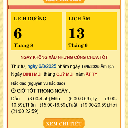
LỊCH DƯƠNG
LỊCH ÂM
6
13
Tháng 8
Tháng 6
NGÀY KHÔNG XẤU NHƯNG CŨNG CHƯA TỐT
Thứ tư,
ngày 6/8/2025
nhằm ngày
13/6/2025 Âm lịch
Ngày
, tháng
, năm
ĐINH MÙI
QUÝ MÙI
ẤT TỴ
Hắc đạo (nguyên vu hắc đạo)
GIỜ TỐT TRONG NGÀY :
Dần (3:00-4:59),Mão (5:00-6:59),Tỵ (9:00-
10:59),Thân (15:00-16:59),Tuất (19:00-20:59),Hợi
(21:00-22:59)
XEM CHI TIẾT