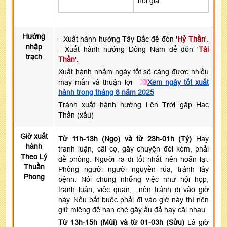
hỏi giá
Hướng
- Xuất hành hướng Tây Bắc để đón '
Hỷ Thần
'.
nhập
- Xuất hành hướng Đông Nam để đón '
Tài
trạch
Thần
'.
Xuất hành nhằm ngày tốt sẽ càng được nhiều
may mắn và thuận lợi
Xem ngày tốt xuất
hành trong tháng 8 năm 2025
Tránh xuất hành hướng Lên Trời gặp Hạc
Thần (xấu)
Giờ xuất
Từ 11h-13h (Ngọ) và từ 23h-01h (Tý)
Hay
hành
tranh luận, cãi cọ, gây chuyện đói kém, phải
Theo Lý
đề phòng. Người ra đi tốt nhất nên hoãn lại.
Thuần
Phòng người người nguyền rủa, tránh lây
Phong
bệnh. Nói chung những việc như hội họp,
tranh luận, việc quan,…nên tránh đi vào giờ
này. Nếu bắt buộc phải đi vào giờ này thì nên
giữ miệng để hạn ché gây ẩu đả hay cãi nhau.
Từ 13h-15h (Mùi) và từ 01-03h (Sửu)
Là giờ