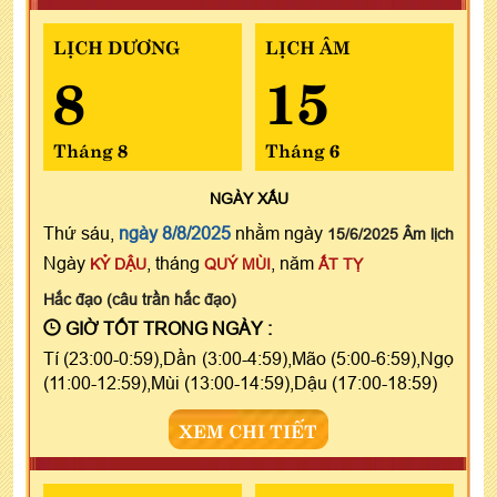
LỊCH DƯƠNG
LỊCH ÂM
8
15
Tháng 8
Tháng 6
NGÀY
XẤU
Thứ sáu,
ngày 8/8/2025
nhằm ngày
15/6/2025 Âm lịch
Ngày
, tháng
, năm
KỶ DẬU
QUÝ MÙI
ẤT TỴ
Hắc đạo (câu trần hắc đạo)
GIỜ TỐT TRONG NGÀY :
Tí (23:00-0:59),Dần (3:00-4:59),Mão (5:00-6:59),Ngọ
(11:00-12:59),Mùi (13:00-14:59),Dậu (17:00-18:59)
XEM CHI TIẾT