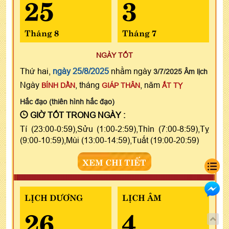
25
3
Tháng 8
Tháng 7
NGÀY TỐT
Thứ hai,
ngày 25/8/2025
nhằm ngày
3/7/2025 Âm lịch
Ngày
, tháng
, năm
BÍNH DẦN
GIÁP THÂN
ẤT TỴ
Hắc đạo (thiên hình hắc đạo)
GIỜ TỐT TRONG NGÀY :
Tí (23:00-0:59),Sửu (1:00-2:59),Thìn (7:00-8:59),Tỵ
(9:00-10:59),Mùi (13:00-14:59),Tuất (19:00-20:59)
XEM CHI TIẾT
LỊCH DƯƠNG
LỊCH ÂM
26
4