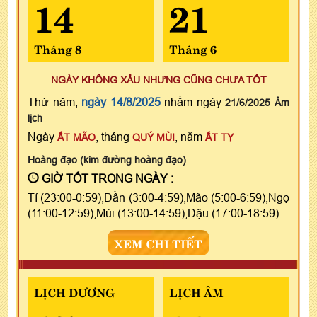
14
21
Tháng 8
Tháng 6
NGÀY KHÔNG XẤU NHƯNG CŨNG CHƯA TỐT
Thứ năm,
ngày 14/8/2025
nhằm ngày
21/6/2025 Âm
lịch
Ngày
, tháng
, năm
ẤT MÃO
QUÝ MÙI
ẤT TỴ
Hoàng đạo (kim đường hoàng đạo)
GIỜ TỐT TRONG NGÀY :
Tí (23:00-0:59),Dần (3:00-4:59),Mão (5:00-6:59),Ngọ
(11:00-12:59),Mùi (13:00-14:59),Dậu (17:00-18:59)
XEM CHI TIẾT
LỊCH DƯƠNG
LỊCH ÂM