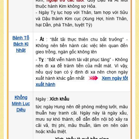
thuộc hành Kim không sợ Hỏa.
- Ngày Tỵ lục hợp với Thân, tam hợp với Sửu
và Dậu thành Kim cục (Xung Hợi, hình Thân,
hại Dần, phá Thân, tuyệt Tý)
Bành Tổ
-
Ất
: “Bất tải thực thiên chu bất trưởng” -
Bách Kị
Không nên tiến hành các việc liên quan đến
Nhật
gieo trồng, ngàn gốc không lên
-
Tỵ
: “Bất viễn hành tài vật phục tàng” - Không
nên đi xa để tránh tiền của mất mát. Vì vậy,
nếu quý bạn có ý định đi xa nên chọn ngày
xuất hành khác gần nhất
>>>
Xem ngày tốt
xuất hành
Khổng
Ngày :
Xích khẩu
Minh Lục
tức ngày Hung nên đề phòng miệng lưỡi, mâu
Diệu
thuẫn hay tranh cãi. Ngày này là ngày xấu,
mưu sự khó thành, dễ dẫn đến nội bộ xảy ra
cãi vã, thị phi, mâu thuẫn, làm ơn nên oán
hoặc khẩu thiệt.