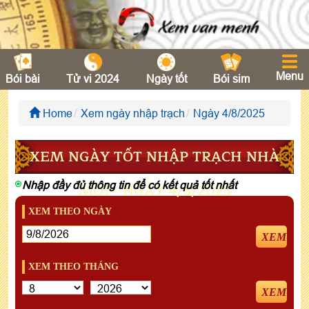
Menu
Bói bài
Tử vi 2024
Ngày tốt
Bói sim
Home
Xem ngày nhập trạch
Ngày 4/8/2025
XEM NGÀY TỐT NHẬP TRẠCH NHÀ
Nhập đầy đủ thông tin để có kết quả tốt nhất
MỚI - NGÀY 4/8/2025
XEM THEO NGÀY
XEM
XEM THEO THÁNG
XEM