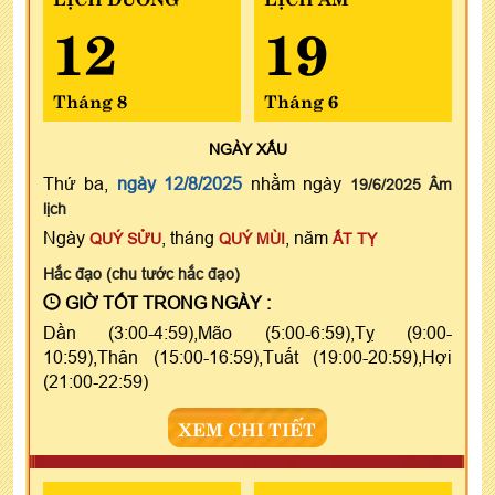
12
19
Tháng 8
Tháng 6
NGÀY
XẤU
Thứ ba,
ngày 12/8/2025
nhằm ngày
19/6/2025 Âm
lịch
Ngày
, tháng
, năm
QUÝ SỬU
QUÝ MÙI
ẤT TỴ
Hắc đạo (chu tước hắc đạo)
GIỜ TỐT TRONG NGÀY :
Dần (3:00-4:59),Mão (5:00-6:59),Tỵ (9:00-
10:59),Thân (15:00-16:59),Tuất (19:00-20:59),Hợi
(21:00-22:59)
XEM CHI TIẾT