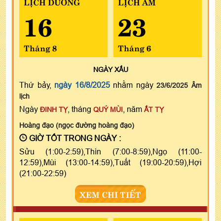
LỊCH DƯƠNG
LỊCH ÂM
16
23
Tháng 8
Tháng 6
NGÀY
XẤU
Thứ bảy,
ngày 16/8/2025
nhằm ngày
23/6/2025 Âm
lịch
Ngày
, tháng
, năm
ĐINH TỴ
QUÝ MÙI
ẤT TỴ
Hoàng đạo (ngọc đường hoàng đạo)
GIỜ TỐT TRONG NGÀY :
Sửu (1:00-2:59),Thìn (7:00-8:59),Ngọ (11:00-
12:59),Mùi (13:00-14:59),Tuất (19:00-20:59),Hợi
(21:00-22:59)
XEM CHI TIẾT