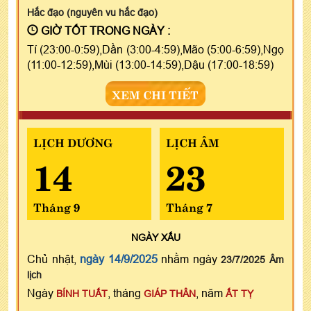
Hắc đạo (nguyên vu hắc đạo)
GIỜ TỐT TRONG NGÀY :
Tí (23:00-0:59),Dần (3:00-4:59),Mão (5:00-6:59),Ngọ
(11:00-12:59),Mùi (13:00-14:59),Dậu (17:00-18:59)
XEM CHI TIẾT
LỊCH DƯƠNG
LỊCH ÂM
14
23
Tháng 9
Tháng 7
NGÀY
XẤU
Chủ nhật,
ngày 14/9/2025
nhằm ngày
23/7/2025 Âm
lịch
Ngày
, tháng
, năm
BÍNH TUẤT
GIÁP THÂN
ẤT TỴ