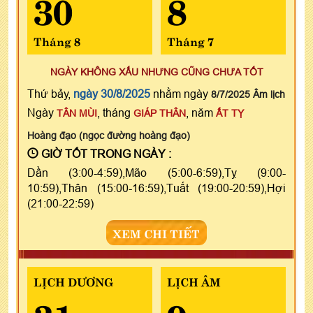
30
8
Tháng 8
Tháng 7
NGÀY KHÔNG XẤU NHƯNG CŨNG CHƯA TỐT
Thứ bảy,
ngày 30/8/2025
nhằm ngày
8/7/2025 Âm lịch
Ngày
, tháng
, năm
TÂN MÙI
GIÁP THÂN
ẤT TỴ
Hoàng đạo (ngọc đường hoàng đạo)
GIỜ TỐT TRONG NGÀY :
Dần (3:00-4:59),Mão (5:00-6:59),Tỵ (9:00-
10:59),Thân (15:00-16:59),Tuất (19:00-20:59),Hợi
(21:00-22:59)
XEM CHI TIẾT
LỊCH DƯƠNG
LỊCH ÂM
31
9