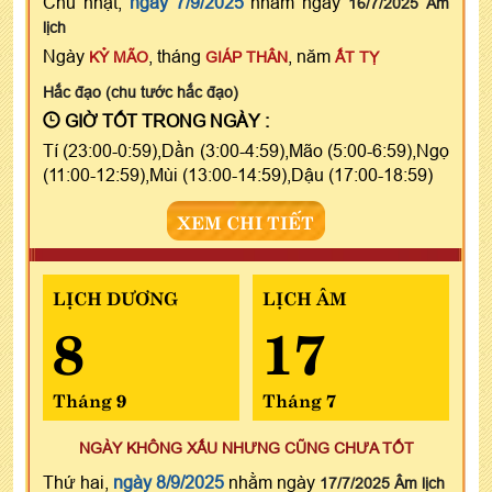
Chủ nhật,
ngày 7/9/2025
nhằm ngày
16/7/2025 Âm
lịch
Ngày
, tháng
, năm
KỶ MÃO
GIÁP THÂN
ẤT TỴ
Hắc đạo (chu tước hắc đạo)
GIỜ TỐT TRONG NGÀY :
Tí (23:00-0:59),Dần (3:00-4:59),Mão (5:00-6:59),Ngọ
(11:00-12:59),Mùi (13:00-14:59),Dậu (17:00-18:59)
XEM CHI TIẾT
LỊCH DƯƠNG
LỊCH ÂM
8
17
Tháng 9
Tháng 7
NGÀY KHÔNG XẤU NHƯNG CŨNG CHƯA TỐT
Thứ hai,
ngày 8/9/2025
nhằm ngày
17/7/2025 Âm lịch