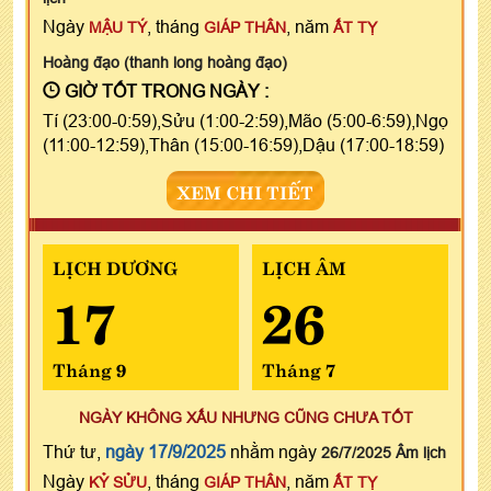
Ngày
, tháng
, năm
MẬU TÝ
GIÁP THÂN
ẤT TỴ
Hoàng đạo (thanh long hoàng đạo)
GIỜ TỐT TRONG NGÀY :
Tí (23:00-0:59),Sửu (1:00-2:59),Mão (5:00-6:59),Ngọ
(11:00-12:59),Thân (15:00-16:59),Dậu (17:00-18:59)
XEM CHI TIẾT
LỊCH DƯƠNG
LỊCH ÂM
17
26
Tháng 9
Tháng 7
NGÀY KHÔNG XẤU NHƯNG CŨNG CHƯA TỐT
Thứ tư,
ngày 17/9/2025
nhằm ngày
26/7/2025 Âm lịch
Ngày
, tháng
, năm
KỶ SỬU
GIÁP THÂN
ẤT TỴ