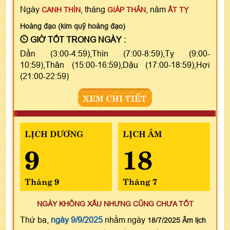
Ngày
, tháng
, năm
CANH THÌN
GIÁP THÂN
ẤT TỴ
Hoàng đạo (kim quỹ hoàng đạo)
GIỜ TỐT TRONG NGÀY :
Dần (3:00-4:59),Thìn (7:00-8:59),Tỵ (9:00-
10:59),Thân (15:00-16:59),Dậu (17:00-18:59),Hợi
(21:00-22:59)
XEM CHI TIẾT
LỊCH DƯƠNG
LỊCH ÂM
9
18
Tháng 9
Tháng 7
NGÀY KHÔNG XẤU NHƯNG CŨNG CHƯA TỐT
Thứ ba,
ngày 9/9/2025
nhằm ngày
18/7/2025 Âm lịch