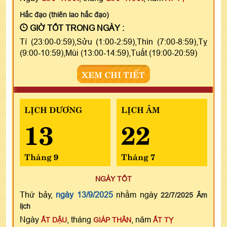
Hắc đạo (thiên lao hắc đạo)
GIỜ TỐT TRONG NGÀY :
Tí (23:00-0:59),Sửu (1:00-2:59),Thìn (7:00-8:59),Tỵ
(9:00-10:59),Mùi (13:00-14:59),Tuất (19:00-20:59)
XEM CHI TIẾT
LỊCH DƯƠNG
LỊCH ÂM
13
22
Tháng 9
Tháng 7
NGÀY TỐT
Thứ bảy,
ngày 13/9/2025
nhằm ngày
22/7/2025 Âm
lịch
Ngày
, tháng
, năm
ẤT DẬU
GIÁP THÂN
ẤT TỴ