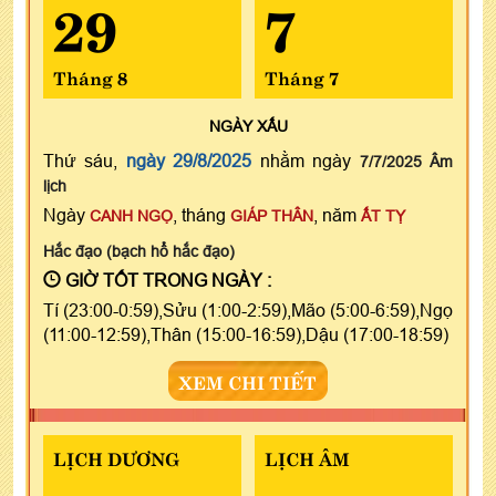
29
7
Tháng 8
Tháng 7
NGÀY
XẤU
Thứ sáu,
ngày 29/8/2025
nhằm ngày
7/7/2025 Âm
lịch
Ngày
, tháng
, năm
CANH NGỌ
GIÁP THÂN
ẤT TỴ
Hắc đạo (bạch hổ hắc đạo)
GIỜ TỐT TRONG NGÀY :
Tí (23:00-0:59),Sửu (1:00-2:59),Mão (5:00-6:59),Ngọ
(11:00-12:59),Thân (15:00-16:59),Dậu (17:00-18:59)
XEM CHI TIẾT
LỊCH DƯƠNG
LỊCH ÂM