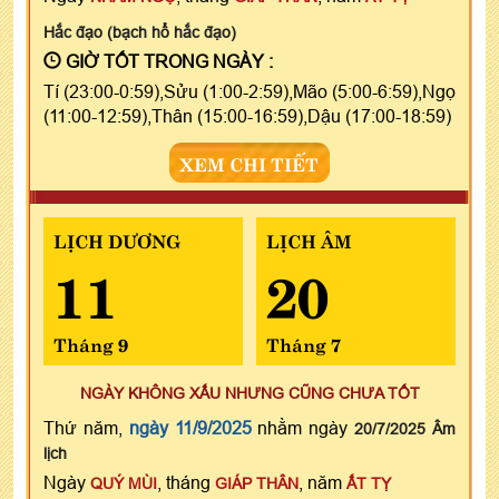
Hắc đạo (bạch hổ hắc đạo)
GIỜ TỐT TRONG NGÀY :
Tí (23:00-0:59),Sửu (1:00-2:59),Mão (5:00-6:59),Ngọ
(11:00-12:59),Thân (15:00-16:59),Dậu (17:00-18:59)
XEM CHI TIẾT
LỊCH DƯƠNG
LỊCH ÂM
11
20
Tháng 9
Tháng 7
NGÀY KHÔNG XẤU NHƯNG CŨNG CHƯA TỐT
Thứ năm,
ngày 11/9/2025
nhằm ngày
20/7/2025 Âm
lịch
Ngày
, tháng
, năm
QUÝ MÙI
GIÁP THÂN
ẤT TỴ