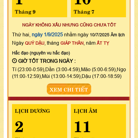
Tháng 9
Tháng 7
NGÀY KHÔNG XẤU NHƯNG CŨNG CHƯA TỐT
Thứ hai,
ngày 1/9/2025
nhằm ngày
10/7/2025 Âm lịch
Ngày
, tháng
, năm
QUÝ DẬU
GIÁP THÂN
ẤT TỴ
Hắc đạo (nguyên vu hắc đạo)
GIỜ TỐT TRONG NGÀY :
Tí (23:00-0:59),Dần (3:00-4:59),Mão (5:00-6:59),Ngọ
(11:00-12:59),Mùi (13:00-14:59),Dậu (17:00-18:59)
XEM CHI TIẾT
LỊCH DƯƠNG
LỊCH ÂM
2
11