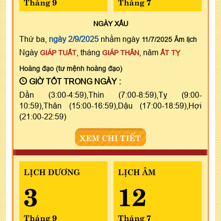
Tháng 9
Tháng 7
NGÀY
XẤU
Thứ ba,
ngày 2/9/2025
nhằm ngày
11/7/2025 Âm lịch
Ngày
, tháng
, năm
GIÁP TUẤT
GIÁP THÂN
ẤT TỴ
Hoàng đạo (tư mệnh hoàng đạo)
GIỜ TỐT TRONG NGÀY :
Dần (3:00-4:59),Thìn (7:00-8:59),Tỵ (9:00-
10:59),Thân (15:00-16:59),Dậu (17:00-18:59),Hợi
(21:00-22:59)
XEM CHI TIẾT
LỊCH DƯƠNG
LỊCH ÂM
3
12
Tháng 9
Tháng 7