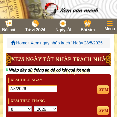
Menu
Bói bài
Tử vi 2024
Ngày tốt
Bói sim
Home
Xem ngày nhập trạch
Ngày 28/8/2025
XEM NGÀY TỐT NHẬP TRẠCH NHÀ
Nhập đầy đủ thông tin để có kết quả tốt nhất
MỚI - NGÀY 28/8/2025
XEM THEO NGÀY
XEM
XEM THEO THÁNG
XEM