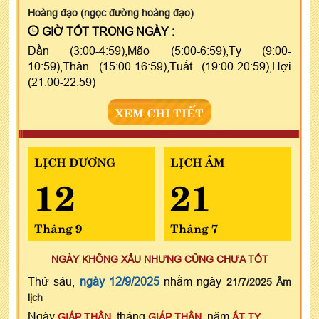
Hoàng đạo (ngọc đường hoàng đạo)
GIỜ TỐT TRONG NGÀY :
Dần (3:00-4:59),Mão (5:00-6:59),Tỵ (9:00-
10:59),Thân (15:00-16:59),Tuất (19:00-20:59),Hợi
(21:00-22:59)
XEM CHI TIẾT
LỊCH DƯƠNG
LỊCH ÂM
12
21
Tháng 9
Tháng 7
NGÀY KHÔNG XẤU NHƯNG CŨNG CHƯA TỐT
Thứ sáu,
ngày 12/9/2025
nhằm ngày
21/7/2025 Âm
lịch
Ngày
, tháng
, năm
GIÁP THÂN
GIÁP THÂN
ẤT TỴ