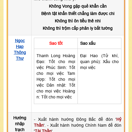
Không Vong gặp quẻ khẩn cần
Bệnh tật khẩn thiết chẳng làm được chi
Không thì ôn tiểu thê nhi
Không thì trộm cắp phân ly bất tường
Ngọc
Sao tốt
Sao xấu
Hạp
Thông
Thanh Long Hoàng
Đại Hao (Tử khí,
Thư
Đạo: Tốt cho mọi
quan phú): Xấu cho
việc Phúc Sinh: Tốt
mọi việc
cho mọi việc Tam
Hợp: Tốt cho mọi
việc Dân nhật: Tốt
cho mọi việc Hoàng
n: Tốt cho mọi việc
Hướng
- Xuất hành hướng Đông Bắc để đón '
Hỷ
nhập
Thần
'. - Xuất hành hướng Chính Nam để đón
trạch
'
Tài Thần
'.