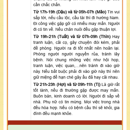
cần chắc chắn.
Từ 17h-19h (Dậu) và từ 05h-07h (Mão)
Tin vui
sắp tới, nếu cầu lộc, cầu tài thì đi hướng Nam.
Đi công việc gặp gỡ có nhiều may mắn. Người
đi có tin về. Nếu chăn nuôi đều gặp thuận lợi.
Từ 19h-21h (Tuất) và từ 07h-09h (Thìn)
Hay
tranh luận, cãi cọ, gây chuyện đói kém, phải
đề phòng. Người ra đi tốt nhất nên hoãn lại.
Phòng người người nguyền rủa, tránh lây
bệnh. Nói chung những việc như hội họp,
tranh luận, việc quan,…nên tránh đi vào giờ
này. Nếu bắt buộc phải đi vào giờ này thì nên
giữ miệng để hạn ché gây ẩu đả hay cãi nhau.
Từ 21h-23h (Hợi) và từ 09h-11h (Tị)
Là giờ rất
tốt lành, nếu đi thường gặp được may mắn.
Buôn bán, kinh doanh có lời. Người đi sắp về
nhà. Phụ nữ có tin mừng. Mọi việc trong nhà
đều hòa hợp. Nếu có bệnh cầu thì sẽ khỏi, gia
đình đều mạnh khỏe.