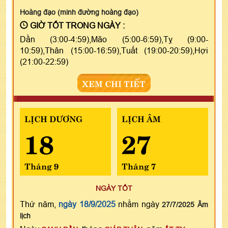
Hoàng đạo (minh đường hoàng đạo)
GIỜ TỐT TRONG NGÀY :
Dần (3:00-4:59),Mão (5:00-6:59),Tỵ (9:00-
10:59),Thân (15:00-16:59),Tuất (19:00-20:59),Hợi
(21:00-22:59)
XEM CHI TIẾT
LỊCH DƯƠNG
LỊCH ÂM
18
27
Tháng 9
Tháng 7
NGÀY TỐT
Thứ năm,
ngày 18/9/2025
nhằm ngày
27/7/2025 Âm
lịch