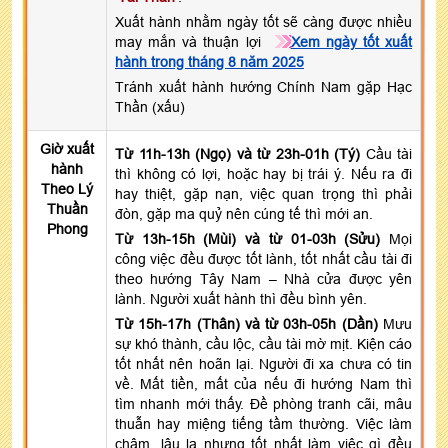
Xuất hành nhằm ngày tốt sẽ càng được nhiều
may mắn và thuận lợi
Xem ngày tốt xuất
hành trong tháng 8 năm 2025
Tránh xuất hành hướng Chính Nam gặp Hạc
Thần (xấu)
Giờ xuất
Từ 11h-13h (Ngọ) và từ 23h-01h (Tý)
Cầu tài
hành
thì không có lợi, hoặc hay bị trái ý. Nếu ra đi
Theo Lý
hay thiệt, gặp nạn, việc quan trọng thì phải
Thuần
đòn, gặp ma quỷ nên cúng tế thì mới an.
Phong
Từ 13h-15h (Mùi) và từ 01-03h (Sửu)
Mọi
công việc đều được tốt lành, tốt nhất cầu tài đi
theo hướng Tây Nam – Nhà cửa được yên
lành. Người xuất hành thì đều bình yên.
Từ 15h-17h (Thân) và từ 03h-05h (Dần)
Mưu
sự khó thành, cầu lộc, cầu tài mờ mịt. Kiện cáo
tốt nhất nên hoãn lại. Người đi xa chưa có tin
về. Mất tiền, mất của nếu đi hướng Nam thì
tìm nhanh mới thấy. Đề phòng tranh cãi, mâu
thuẫn hay miệng tiếng tầm thường. Việc làm
chậm, lâu la nhưng tốt nhất làm việc gì đều