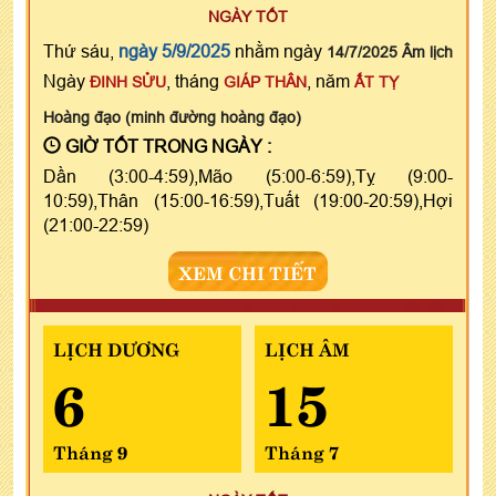
NGÀY TỐT
Thứ sáu,
ngày 5/9/2025
nhằm ngày
14/7/2025 Âm lịch
Ngày
, tháng
, năm
ĐINH SỬU
GIÁP THÂN
ẤT TỴ
Hoàng đạo (minh đường hoàng đạo)
GIỜ TỐT TRONG NGÀY :
Dần (3:00-4:59),Mão (5:00-6:59),Tỵ (9:00-
10:59),Thân (15:00-16:59),Tuất (19:00-20:59),Hợi
(21:00-22:59)
XEM CHI TIẾT
LỊCH DƯƠNG
LỊCH ÂM
6
15
Tháng 9
Tháng 7