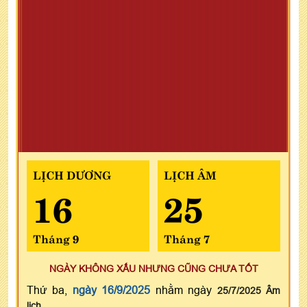
LỊCH DƯƠNG
LỊCH ÂM
16
25
Tháng 9
Tháng 7
NGÀY KHÔNG XẤU NHƯNG CŨNG CHƯA TỐT
Thứ ba,
ngày 16/9/2025
nhằm ngày
25/7/2025 Âm
lịch