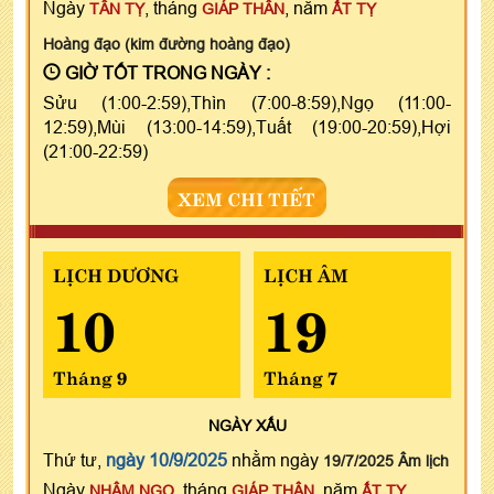
Ngày
, tháng
, năm
TÂN TỴ
GIÁP THÂN
ẤT TỴ
Hoàng đạo (kim đường hoàng đạo)
GIỜ TỐT TRONG NGÀY :
Sửu (1:00-2:59),Thìn (7:00-8:59),Ngọ (11:00-
12:59),Mùi (13:00-14:59),Tuất (19:00-20:59),Hợi
(21:00-22:59)
XEM CHI TIẾT
LỊCH DƯƠNG
LỊCH ÂM
10
19
Tháng 9
Tháng 7
NGÀY
XẤU
Thứ tư,
ngày 10/9/2025
nhằm ngày
19/7/2025 Âm lịch
Ngày
, tháng
, năm
NHÂM NGỌ
GIÁP THÂN
ẤT TỴ