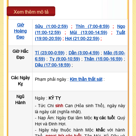
Xem thêm mô tả
Giờ
Sửu (1:00-2:59)
;
Thìn (7:00-8:59)
;
Ngọ
Hoàng
(11:00-12:59)
;
Mùi (13:00-14:59)
;
Tuất
Đạo
(19:00-20:59)
;
Hợi (21:00-22:59)
;
Giờ Hắc
Tí (23:00-0:59)
;
Dần (3:00-4:59)
;
Mão (5:00-
Đạo
6:59)
;
Tỵ (9:00-10:59)
;
Thân (15:00-16:59)
;
Dậu (17:00-18:59)
;
Các Ngày
Phạm phải ngày :
Kim thần thất sát
:
Kỵ
Ngũ
Ngày :
KỶ TỴ
Hành
- Tức Chi
sinh
Can (Hỏa sinh Thổ), ngày này
là ngày cát (nghĩa nhật).
- Nạp Âm: Ngày Đại lâm Mộc
kỵ các tuổi
: Quý
Hợi và Đinh Hợi.
- Ngày này thuộc hành Mộc
khắc
với hành
Thổ,
ngoại trừ các tuổi
: Tân Mùi, Kỷ Dậu và