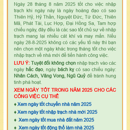
Ngày 28 tháng 8 năm 2025 tốt cho việc nhập
trạch khi ngày này là ngày hoàng đạo có sao
Thiên Hỷ, Hỷ Thần, Nguyệt Đức, Tứ Đức, Thiên
Mã, Phát Tài, Lục Hợp, Đại Hồng Sa, Tam hợp
chiếu ngày, đây đều là các sao tốt chủ sự về nhập
trạch mang lại nhiều cát khí và may mắn. Nếu
ngày 28-8-2025 không có các yếu tố này thì bạn
nên chọn một ngày khác trong tháng tốt cho việc
nhập trạch về nhà mới để tiến hành công việc.
LƯU Ý:
Tuyệt đối không chọn
nhập trạch vào các
ngày
hắc đạo
, ngày
bách kỵ
có sao chiếu ngày:
Nhân Cách, Vãng Vong, Ngũ Quỷ
để tránh hung
tinh phá hoạt.
XEM NGÀY TỐT TRONG NĂM 2025 CHO CÁC
CÔNG VIỆC CỤ THỂ
♦
Xem ngày tốt chuyển nhà năm 2025
♦
Xem ngày tốt nhập trạch nhà mới 2025
♦
Xem ngày tốt mua nhà đất năm 2025
♦
Xem ngày tốt động thổ làm nhà 2025