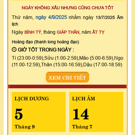
NGÀY KHÔNG XẤU NHƯNG CŨNG CHƯA TỐT
Thứ năm,
ngày 4/9/2025
nhằm ngày
13/7/2025 Âm
lịch
Ngày
, tháng
, năm
BÍNH TÝ
GIÁP THÂN
ẤT TỴ
Hoàng đạo (thanh long hoàng đạo)
GIỜ TỐT TRONG NGÀY :
Tí (23:00-0:59),Sửu (1:00-2:59),Mão (5:00-6:59),Ngọ
(11:00-12:59),Thân (15:00-16:59),Dậu (17:00-18:59)
XEM CHI TIẾT
LỊCH DƯƠNG
LỊCH ÂM
5
14
Tháng 9
Tháng 7