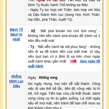
Đinh Tỵ thuộc hành Thổ không sợ Mộc.
- Ngày Tỵ lục hợp với Thân, tam hợp với Sửu
và Dậu thành Kim cục (Xung Hợi, hình Thân,
hại Dần, phá Thân, tuyệt Tý)
Bành Tổ
-
Kỷ
: “Bất phá khoán nhị chủ tịnh vong” -
Bách Kị
Không nên tiến hành phá khoán để tránh cả 2
Nhật
bên đều mất mát
-
Tỵ
: “Bất viễn hành tài vật phục tàng” - Không
nên đi xa để tránh tiền của mất mát. Vì vậy,
nếu quý bạn có ý định đi xa nên chọn ngày
xuất hành khác gần nhất
>>>
Xem ngày tốt
xuất hành
Khổng
Ngày :
Không vong
Minh Lục
tức ngày Hung, mọi việc dễ bất thành. Công
Diệu
việc đi vào thế bế tắc, tiến độ công việc bị trì
trệ, trở ngại. Tiền bạc của cải thất thoát, danh
vọng cũng uy tín bị giảm xuống. Là một ngày
xấu về mọi mặt, nên tránh để hạn chế mưu sự
khó thành công như ý.