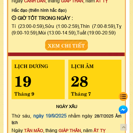
Ngày
, tháng
, năm
CANH DẦN
GIÁP THÂN
ẤT TỴ
Hắc đạo (thiên hình hắc đạo)
GIỜ TỐT TRONG NGÀY :
Tí (23:00-0:59),Sửu (1:00-2:59),Thìn (7:00-8:59),Tỵ
(9:00-10:59),Mùi (13:00-14:59),Tuất (19:00-20:59)
XEM CHI TIẾT
LỊCH DƯƠNG
LỊCH ÂM
19
28
Tháng 9
Tháng 7
NGÀY
XẤU
Thứ sáu,
ngày 19/9/2025
nhằm ngày
28/7/2025 Âm
lịch
Ngày
, tháng
, năm
TÂN MÃO
GIÁP THÂN
ẤT TỴ