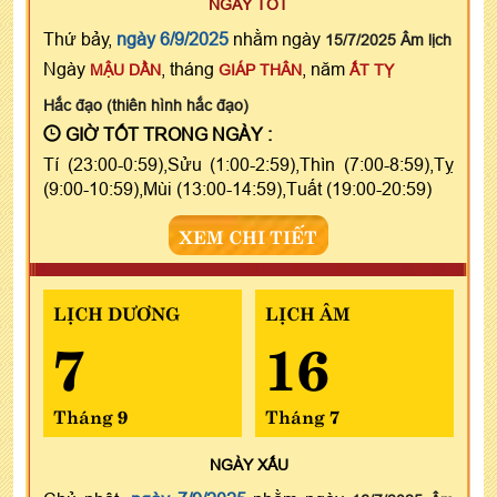
NGÀY TỐT
Thứ bảy,
ngày 6/9/2025
nhằm ngày
15/7/2025 Âm lịch
Ngày
, tháng
, năm
MẬU DẦN
GIÁP THÂN
ẤT TỴ
Hắc đạo (thiên hình hắc đạo)
GIỜ TỐT TRONG NGÀY :
Tí (23:00-0:59),Sửu (1:00-2:59),Thìn (7:00-8:59),Tỵ
(9:00-10:59),Mùi (13:00-14:59),Tuất (19:00-20:59)
XEM CHI TIẾT
LỊCH DƯƠNG
LỊCH ÂM
7
16
Tháng 9
Tháng 7
NGÀY
XẤU