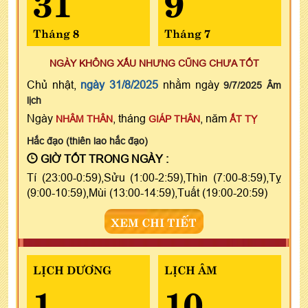
Tháng 8
Tháng 7
NGÀY KHÔNG XẤU NHƯNG CŨNG CHƯA TỐT
Chủ nhật,
ngày 31/8/2025
nhằm ngày
9/7/2025 Âm
lịch
Ngày
, tháng
, năm
NHÂM THÂN
GIÁP THÂN
ẤT TỴ
Hắc đạo (thiên lao hắc đạo)
GIỜ TỐT TRONG NGÀY :
Tí (23:00-0:59),Sửu (1:00-2:59),Thìn (7:00-8:59),Tỵ
(9:00-10:59),Mùi (13:00-14:59),Tuất (19:00-20:59)
XEM CHI TIẾT
LỊCH DƯƠNG
LỊCH ÂM
1
10