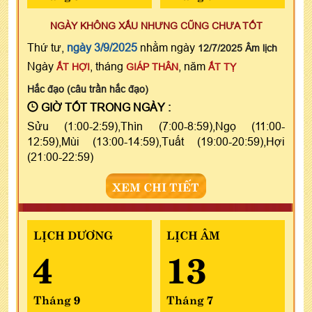
NGÀY KHÔNG XẤU NHƯNG CŨNG CHƯA TỐT
Thứ tư,
ngày 3/9/2025
nhằm ngày
12/7/2025 Âm lịch
Ngày
, tháng
, năm
ẤT HỢI
GIÁP THÂN
ẤT TỴ
Hắc đạo (câu trần hắc đạo)
GIỜ TỐT TRONG NGÀY :
Sửu (1:00-2:59),Thìn (7:00-8:59),Ngọ (11:00-
12:59),Mùi (13:00-14:59),Tuất (19:00-20:59),Hợi
(21:00-22:59)
XEM CHI TIẾT
LỊCH DƯƠNG
LỊCH ÂM
4
13
Tháng 9
Tháng 7