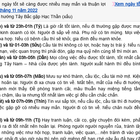
 ngày tốt sẽ càng được nhiều may mắn và thuận lợi
Xem ngày tố
 tháng 11 năm 2022
 hướng Tây Bắc gặp Hạc Thần (xấu)
) và từ 23h-01h (Tý)
Là giờ rất tốt lành, nếu đi thường gặp được ma
kinh doanh có lời. Người đi sắp về nhà. Phụ nữ có tin mừng. Mọi việ
a hợp. Nếu có bệnh cầu thì sẽ khỏi, gia đình đều mạnh khỏe.
) và từ 01-03h (Sửu)
Cầu tài thì không có lợi, hoặc hay bị trái ý. Nếu r
p nạn, việc quan trọng thì phải đòn, gặp ma quỷ nên cúng tế thì mới an.
n) và từ 03h-05h (Dần)
Mọi công việc đều được tốt lành, tốt nhất cầ
ng Tây Nam – Nhà cửa được yên lành. Người xuất hành thì đều bìn
) và từ 05h-07h (Mão)
Mưu sự khó thành, cầu lộc, cầu tài mờ mịt. Kiệ
 hoãn lại. Người đi xa chưa có tin về. Mất tiền, mất của nếu đi hướn
anh mới thấy. Đề phòng tranh cãi, mâu thuẫn hay miệng tiếng tầ
 chậm, lâu la nhưng tốt nhất làm việc gì đều cần chắc chắn.
t) và từ 07h-09h (Thìn)
Tin vui sắp tới, nếu cầu lộc, cầu tài thì đi hướn
ệc gặp gỡ có nhiều may mắn. Người đi có tin về. Nếu chăn nuôi đề
) và từ 09h-11h (Tị)
Hay tranh luận, cãi cọ, gây chuyện đói kém, phả
ra đi tốt nhất nên hoãn lại. Phòng người người nguyền rủa, tránh lâ
 những việc như hội họp, tranh luận, việc quan,…nên tránh đi vào gi
c phải đi vào giờ này thì nên giữ miệng để hạn ché gây ẩu đả hay cã