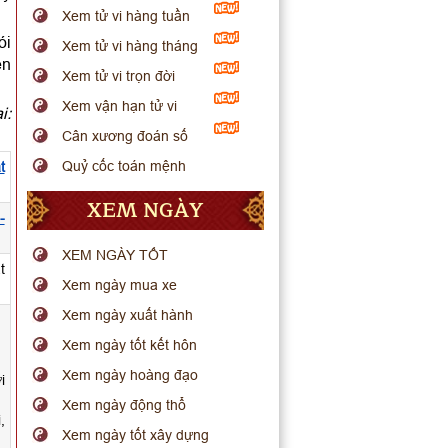
Xem tử vi hàng tuần
ói
Xem tử vi hàng tháng
ến
Xem tử vi trọn đời
Xem vận hạn tử vi
i:
Cân xương đoán số
Quỷ cốc toán mệnh
t
XEM NGÀY
-
XEM NGÀY TỐT
t
Xem ngày mua xe
Xem ngày xuất hành
Xem ngày tốt kết hôn
Xem ngày hoàng đạo
i
Xem ngày động thổ
,
Xem ngày tốt xây dựng