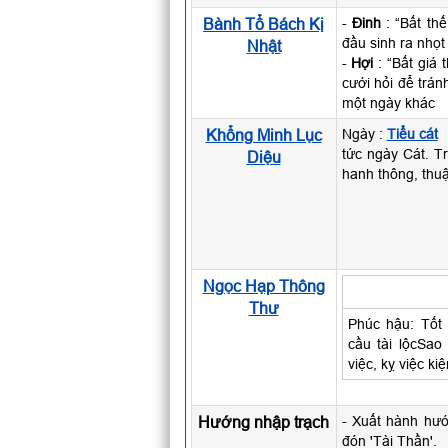
Bành Tổ Bách Kị
-
Đinh
: “Bất th
đầu sinh ra nhọt
Nhật
-
Hợi
: “Bất giá 
cưới hỏi để trán
một ngày khác
Khổng Minh Lục
Ngày :
Tiểu cát
tức ngày Cát. Tr
Diệu
hanh thông, thuậ
Ngọc Hạp Thông
Thư
Phúc hậu: Tốt 
cầu tài lộcSao
việc, kỵ việc ki
Hướng nhập trạch
- Xuất hành hư
đón 'Tài Thần'.