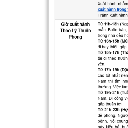
Xuất hành nhằm
xuất hành trong
Tránh xuất hành
Giờ xuất hành
Từ 11h-13h (Ngọ
mắn. Buôn bán, 
Theo Lý Thuần
trong nhà đều hò
Phong
Từ 13h-15h (Mùi
đi hay thiệt, gặ
Từ 15h-17h (Thâ
tài đi theo hướ
yên.
Từ 17h-19h (Dậu
cáo tốt nhất nên
Nam thì tìm nh
thường. Việc làm
Từ 19h-21h (Tuấ
Nam. Đi công vi
gặp thuận lợi.
Từ 21h-23h (Hợi
đề phòng. Người 
bệnh. Nói chung
này. Nếu bắt buộ