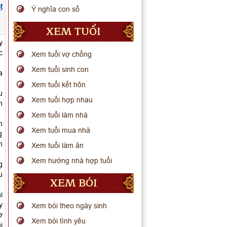
t
Ý nghĩa con số
XEM TUỔI
y
c
Xem tuổi vợ chồng
Xem tuổi sinh con
a
Xem tuổi kết hôn
u
Xem tuổi hợp nhau
h
Xem tuổi làm nhà
n
Xem tuổi mua nhà
g
m
Xem tuổi làm ăn
Xem hướng nhà hợp tuổi
g
u
XEM BÓI
i
y
Xem bói theo ngày sinh
ờ
Xem bói tình yêu
i