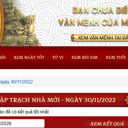
BÓI
XEM NGÀY TỐT
TỬ VI
XEM BÓI SIM
XEM TUỔI
Ngày 30/11/2022
P TRẠCH NHÀ MỚI - NGÀY 30/11/2022
o để có kết quả tốt nhất
XEM KẾT QUẢ