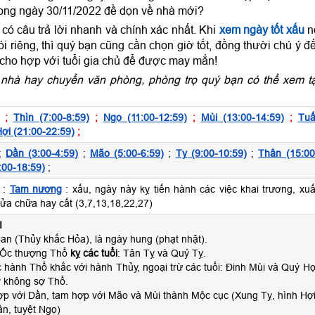
rong ngày 30/11/2022 đề dọn về nhà mới?
ó câu trả lời nhanh và chính xác nhất. Khi
xem ngày tốt xấu
n
 riêng, thì quý bạn cũng cần chọn giờ tốt, đồng thười chú ý đ
 cho hợp với tuổi gia chủ để được may mắn!
nhà hay chuyển văn phòng, phòng trọ quý bạn có thể xem tạ
;
Thìn (7:00-8:59)
;
Ngọ (11:00-12:59)
;
Mùi (13:00-14:59)
;
Tuấ
ợi (21:00-22:59)
;
;
Dần (3:00-4:59)
;
Mão (5:00-6:59)
;
Tỵ (9:00-10:59)
;
Thân (15:00
:00-18:59)
;
 :
Tam nương
: xấu, ngày này kỵ tiến hành các việc khai trương, xuấ
sửa chữa hay cất (3,7,13,18,22,27)
I
n (Thủy khắc Hỏa), là ngày hung (phạt nhật).
 Ốc thượng Thổ
kỵ các tuổi
: Tân Tỵ và Quý Tỵ.
 hành Thổ khắc với hành Thủy, ngoại trừ các tuổi: Đinh Mùi và Quý Hợ
 không sợ Thổ.
ợp với Dần, tam hợp với Mão và Mùi thành Mộc cục (Xung Tỵ, hình Hợi
n, tuyệt Ngọ)