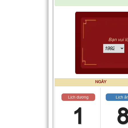
Bạn vui l
NGÀY
Lịch dương
Lịch â
1