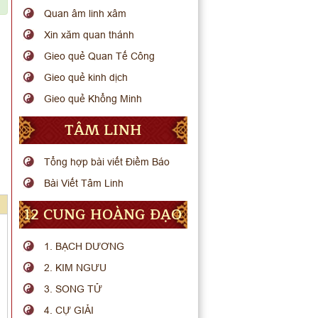
Quan âm linh xâm
Xin xăm quan thánh
Gieo quẻ Quan Tế Công
Gieo quẻ kinh dịch
Gieo quẻ Khổng Minh
TÂM LINH
Tổng hợp bài viết Điềm Báo
Bài Viết Tâm Linh
12 CUNG HOÀNG ĐẠO
1. BẠCH DƯƠNG
2. KIM NGƯU
3. SONG TỬ
4. CỰ GIẢI