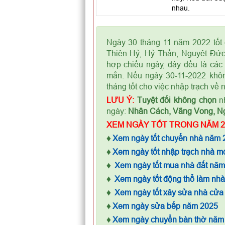
nhau.
Ngày 30 tháng 11 năm 2022 tốt 
Thiên Hỷ, Hỷ Thần, Nguyệt Đức
hợp chiếu ngày, đây đều là các 
mắn. Nếu ngày 30-11-2022 khôn
tháng tốt cho việc nhập trạch về 
LƯU Ý:
Tuyệt đối không chọn
nh
ngày:
Nhân Cách, Vãng Vong, N
XEM NGÀY TỐT TRONG NĂM 2
♦
Xem ngày tốt chuyển nhà năm 
♦
Xem ngày tốt nhập trạch nhà m
♦
Xem ngày tốt mua nhà đất nă
♦
Xem ngày tốt động thổ làm nh
♦
Xem ngày tốt xây sửa nhà cửa
♦
Xem ngày sửa bếp năm 2025
♦
Xem ngày chuyển bàn thờ năm