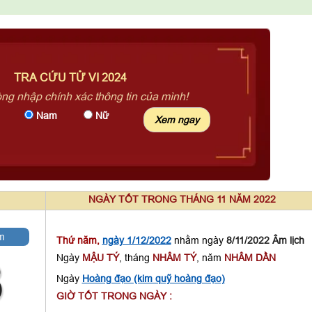
TRA CỨU TỬ VI 2024
òng nhập chính xác thông tin của mình!
Nam
Nữ
NGÀY TỐT TRONG THÁNG 11 NĂM 2022
m
Thứ năm,
ngày 1/12/2022
nhằm ngày
8/11/2022 Âm lịch
Ngày
MẬU TÝ
, tháng
NHÂM TÝ
, năm
NHÂM DẦN
8
Ngày
Hoàng đạo (kim quỹ hoàng đạo)
GIỜ TỐT TRONG NGÀY :