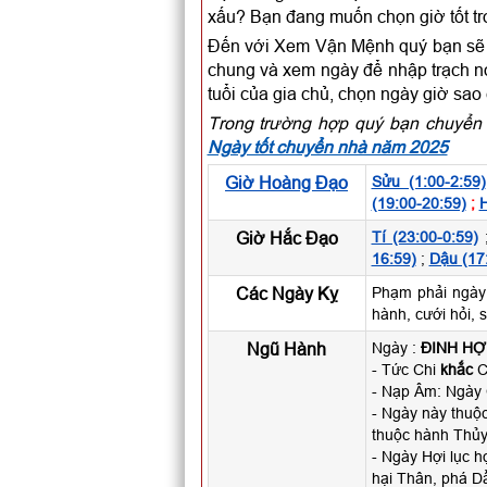
xấu? Bạn đang muốn chọn giờ tốt t
Đến với Xem Vận Mệnh quý bạn sẽ c
chung và xem ngày để nhập trạch nói
tuổi của gia chủ, chọn ngày giờ sao
Trong trường hợp quý bạn chuyển 
Ngày tốt chuyển nhà năm 2025
Giờ Hoàng Đạo
Sửu (1:00-2:59)
(19:00-20:59)
;
H
Giờ Hắc Đạo
Tí (23:00-0:59)
16:59)
;
Dậu (17
Các Ngày Kỵ
Phạm phải ngày
hành, cưới hỏi, 
Ngũ Hành
Ngày :
ĐINH HỢ
- Tức Chi
khắc
Ca
- Nạp Âm: Ngày
- Ngày này thuộc
thuộc hành Thủy
- Ngày Hợi lục h
hại Thân, phá Dầ