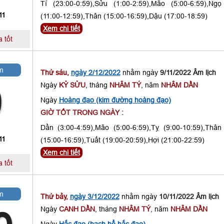
Tí (23:00-0:59),Sửu (1:00-2:59),Mão (5:00-6:59),Ngọ
11
(11:00-12:59),Thân (15:00-16:59),Dậu (17:00-18:59)
Xem chi tiết
 tốt
m
Thứ sáu,
ngày 2/12/2022
nhằm ngày
9/11/2022 Âm lịch
Ngày
KỶ SỬU
, tháng
NHÂM TÝ
, năm
NHÂM DẦN
9
Ngày
Hoàng đạo (kim đường hoàng đạo)
GIỜ TỐT TRONG NGÀY :
Dần (3:00-4:59),Mão (5:00-6:59),Tỵ (9:00-10:59),Thân
11
(15:00-16:59),Tuất (19:00-20:59),Hợi (21:00-22:59)
Xem chi tiết
 tốt
m
Thứ bảy,
ngày 3/12/2022
nhằm ngày
10/11/2022 Âm lịch
Ngày
CANH DẦN
, tháng
NHÂM TÝ
, năm
NHÂM DẦN