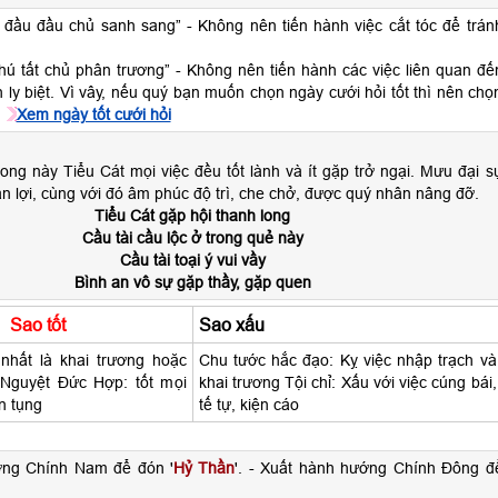
ế đầu đầu chủ sanh sang” - Không nên tiến hành việc cắt tóc để trán
thú tất chủ phân trương” - Không nên tiến hành các việc liên quan đế
h ly biệt. Vì vây, nếu quý bạn muốn chọn ngày cưới hỏi tốt thì nên chọ
Xem ngày tốt cưới hỏi
ong này Tiểu Cát mọi việc đều tốt lành và ít gặp trở ngại. Mưu đại s
n lợi, cùng với đó âm phúc độ trì, che chở, được quý nhân nâng đỡ.
Tiểu Cát gặp hội thanh long
Cầu tài cầu lộc ở trong quẻ này
Cầu tài toại ý vui vầy
Bình an vô sự gặp thầy, gặp quen
Sao tốt
Sao xấu
nhất là khai trương hoặc
Chu tước hắc đạo: Kỵ việc nhập trạch và
 Nguyệt Đức Hợp: tốt mọi
khai trương Tội chỉ: Xấu với việc cúng bái,
ện tụng
tế tự, kiện cáo
ớng Chính Nam để đón '
Hỷ Thần
'. - Xuất hành hướng Chính Đông đ