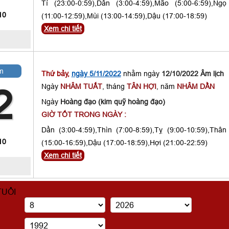
Tí (23:00-0:59),Dần (3:00-4:59),Mão (5:00-6:59),Ngọ
10
(11:00-12:59),Mùi (13:00-14:59),Dậu (17:00-18:59)
Xem chi tiết
m
Thứ bảy,
ngày 5/11/2022
nhằm ngày
12/10/2022 Âm lịch
Ngày
NHÂM TUẤT
, tháng
TÂN HỢI
, năm
NHÂM DẦN
2
Ngày
Hoàng đạo (kim quỹ hoàng đạo)
GIỜ TỐT TRONG NGÀY :
Dần (3:00-4:59),Thìn (7:00-8:59),Tỵ (9:00-10:59),Thân
10
(15:00-16:59),Dậu (17:00-18:59),Hợi (21:00-22:59)
Xem chi tiết
TUỔI