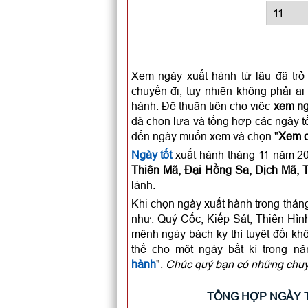
Xem ngày xuất hành từ lâu đã trở 
chuyến đi, tuy nhiên không phải a
hành. Để thuận tiện cho việc
xem ng
đã chọn lựa và tổng hợp các ngày tố
đến ngày muốn xem và chọn "
Xem ch
Ngày tốt
xuất hành tháng 11 năm 20
Thiên Mã, Đại Hồng Sa, Dịch Mã,
lành.
Khi chọn ngày xuất hành trong thán
như: Quý Cốc, Kiếp Sát, Thiên Hìn
mệnh ngày bách kỵ thì tuyệt đối kh
thể cho một ngày bất kì trong n
hành
".
Chúc quý bạn có những chuyế
TỔNG HỢP NGÀY T