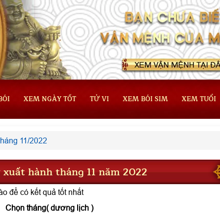
BÓI
XEM NGÀY TỐT
TỬ VI
XEM BÓI SIM
XEM TUỔI
háng 11/2022
 xuất hành tháng 11 năm 2022
o để có kết quả tốt nhất
Chọn tháng( dương lịch )