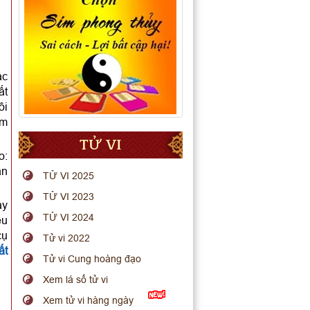
ác
ất
ôi
ìm
TỬ VI
o:
an
TỬ VI 2025
TỬ VI 2023
ày
TỬ VI 2024
ếu
cụ
Tử vi 2022
ất
Tử vi Cung hoàng đạo
Xem lá số tử vi
Xem tử vi hàng ngày