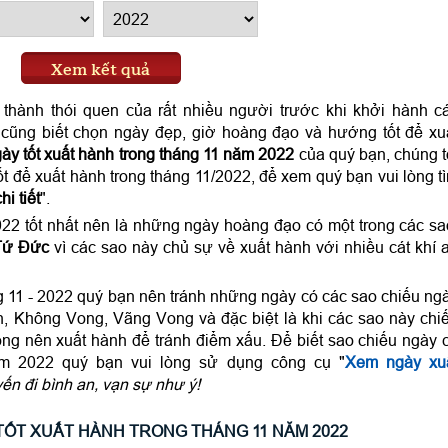
Xem kết quả
thành thói quen của rất nhiều người trước khi khởi hành c
i cũng biết chọn ngày đẹp, giờ hoàng đạo và hướng tốt để xu
ày tốt xuất hành trong tháng 11 năm 2022
của quý bạn, chúng t
t để xuất hành trong tháng 11/2022, để xem quý bạn vui lòng t
i tiết
".
22 tốt nhất nên là những ngày hoàng đạo có một trong các sa
 Tứ Đức
vì các sao này chủ sự về xuất hành với nhiều cát khí 
g 11 - 2022 quý bạn nên tránh những ngày có các sao chiếu ng
h, Không Vong, Vãng Vong và đặc biệt là khi các sao này chi
ông nên xuất hành để tránh điểm xấu. Để biết sao chiếu ngày 
ăm 2022 quý bạn vui lòng sử dụng công cụ "
Xem ngày xu
n đi bình an, vạn sự như ý!
ỐT XUẤT HÀNH TRONG THÁNG 11 NĂM 2022