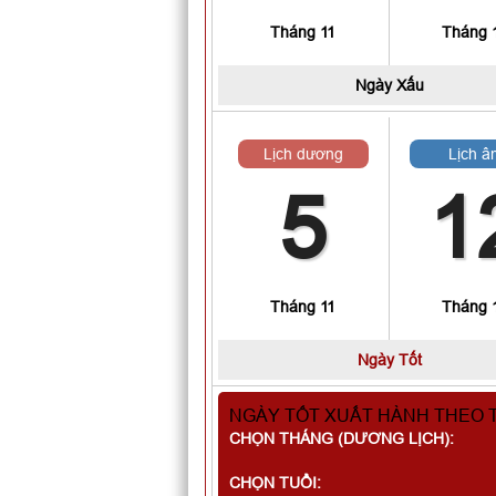
Tháng 11
Tháng 
Ngày
Xấu
Lịch dương
Lịch â
5
1
Tháng 11
Tháng 
Ngày
Tốt
NGÀY TỐT XUẤT HÀNH THEO 
CHỌN THÁNG (DƯƠNG LỊCH):
CHỌN TUỔI: