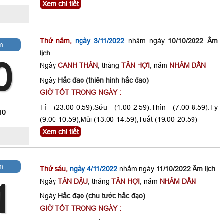
Xem chi tiết
Thứ năm,
ngày 3/11/2022
nhằm ngày
10/10/2022 Âm
m
lịch
0
Ngày
CANH THÂN
, tháng
TÂN HỢI
, năm
NHÂM DẦN
Ngày
Hắc đạo (thiên hình hắc đạo)
GIỜ TỐT TRONG NGÀY :
Tí (23:00-0:59),Sửu (1:00-2:59),Thìn (7:00-8:59),Tỵ
10
(9:00-10:59),Mùi (13:00-14:59),Tuất (19:00-20:59)
Xem chi tiết
m
Thứ sáu,
ngày 4/11/2022
nhằm ngày
11/10/2022 Âm lịch
Ngày
TÂN DẬU
, tháng
TÂN HỢI
, năm
NHÂM DẦN
1
Ngày
Hắc đạo (chu tước hắc đạo)
GIỜ TỐT TRONG NGÀY :