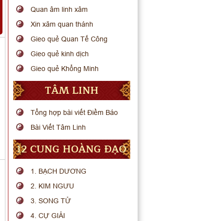
Quan âm linh xâm
Xin xăm quan thánh
Gieo quẻ Quan Tế Công
Gieo quẻ kinh dịch
Gieo quẻ Khổng Minh
TÂM LINH
Tổng hợp bài viết Điềm Báo
Bài Viết Tâm Linh
12 CUNG HOÀNG ĐẠO
1. BẠCH DƯƠNG
2. KIM NGƯU
3. SONG TỬ
4. CỰ GIẢI