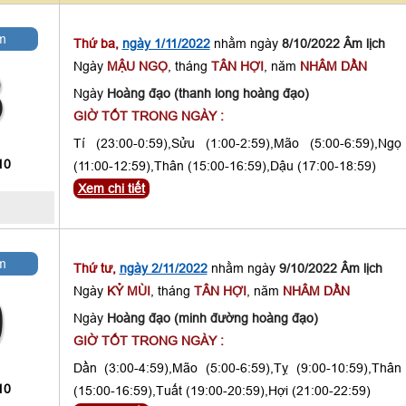
m
Thứ ba,
ngày 1/11/2022
nhằm ngày
8/10/2022 Âm lịch
Ngày
MẬU NGỌ
, tháng
TÂN HỢI
, năm
NHÂM DẦN
8
Ngày
Hoàng đạo (thanh long hoàng đạo)
GIỜ TỐT TRONG NGÀY :
Tí (23:00-0:59),Sửu (1:00-2:59),Mão (5:00-6:59),Ngọ
10
(11:00-12:59),Thân (15:00-16:59),Dậu (17:00-18:59)
Xem chi tiết
m
Thứ tư,
ngày 2/11/2022
nhằm ngày
9/10/2022 Âm lịch
Ngày
KỶ MÙI
, tháng
TÂN HỢI
, năm
NHÂM DẦN
9
Ngày
Hoàng đạo (minh đường hoàng đạo)
GIỜ TỐT TRONG NGÀY :
Dần (3:00-4:59),Mão (5:00-6:59),Tỵ (9:00-10:59),Thân
10
(15:00-16:59),Tuất (19:00-20:59),Hợi (21:00-22:59)