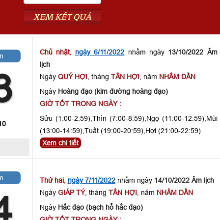
XEM KẾT QUẢ
Chủ nhật,
ngày 6/11/2022
nhằm ngày
13/10/2022 Âm
m
lịch
3
Ngày
QUÝ HỢI
, tháng
TÂN HỢI
, năm
NHÂM DẦN
Ngày
Hoàng đạo (kim đường hoàng đạo)
GIỜ TỐT TRONG NGÀY :
Sửu (1:00-2:59),Thìn (7:00-8:59),Ngọ (11:00-12:59),Mùi
10
(13:00-14:59),Tuất (19:00-20:59),Hợi (21:00-22:59)
Xem chi tiết
m
Thứ hai,
ngày 7/11/2022
nhằm ngày
14/10/2022 Âm lịch
Ngày
GIÁP TÝ
, tháng
TÂN HỢI
, năm
NHÂM DẦN
4
Ngày
Hắc đạo (bạch hổ hắc đạo)
GIỜ TỐT TRONG NGÀY :