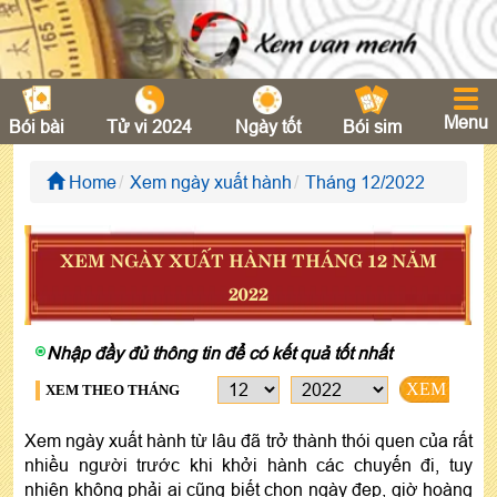
Menu
Bói bài
Tử vi 2024
Ngày tốt
Bói sim
Home
Xem ngày xuất hành
Tháng 12/2022
XEM NGÀY XUẤT HÀNH THÁNG 12 NĂM
2022
Nhập đầy đủ thông tin để có kết quả tốt nhất
XEM
XEM THEO THÁNG
Xem ngày xuất hành từ lâu đã trở thành thói quen của rất
nhiều người trước khi khởi hành các chuyến đi, tuy
nhiên không phải ai cũng biết chọn ngày đẹp, giờ hoàng