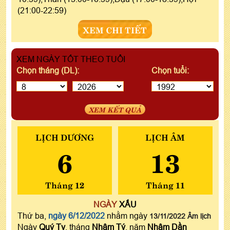
(21:00-22:59)
XEM CHI TIẾT
XEM NGÀY TỐT THEO TUỔI
Chọn tháng (DL):
Chọn tuổi:
XEM KẾT QUẢ
LỊCH DƯƠNG
LỊCH ÂM
6
13
Tháng 12
Tháng 11
NGÀY
XẤU
Thứ ba,
ngày 6/12/2022
nhằm ngày
13/11/2022 Âm lịch
Ngày
Quý Tỵ
, tháng
Nhâm Tý
, năm
Nhâm Dần