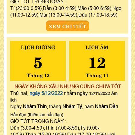
GIỜ TỐT TRONG NGÀY :
Tí (23:00-0:59),Dần (3:00-4:59),Mão (5:00-6:59),Ngọ
(11:00-12:59),Mùi (13:00-14:59),Dậu (17:00-18:59)
XEM CHI TIẾT
LỊCH DƯƠNG
LỊCH ÂM
5
12
Tháng 12
Tháng 11
NGÀY KHÔNG XẤU NHƯNG CŨNG CHƯA TỐT
Thứ hai,
ngày 5/12/2022
nhằm ngày
12/11/2022 Âm
lịch
Ngày
Nhâm Thìn
, tháng
Nhâm Tý
, năm
Nhâm Dần
Hắc đạo (thiên lao hắc đạo)
GIỜ TỐT TRONG NGÀY :
Dần (3:00-4:59),Thìn (7:00-8:59),Tỵ (9:00-
10:59),Thân (15:00-16:59),Dậu (17:00-18:59),Hợi