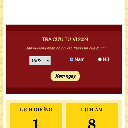
TRA CỨU TỬ VI 2024
Bạn vui lòng nhập chính xác thông tin của mình!
Nam
Nữ
LỊCH DƯƠNG
LỊCH ÂM
1
8