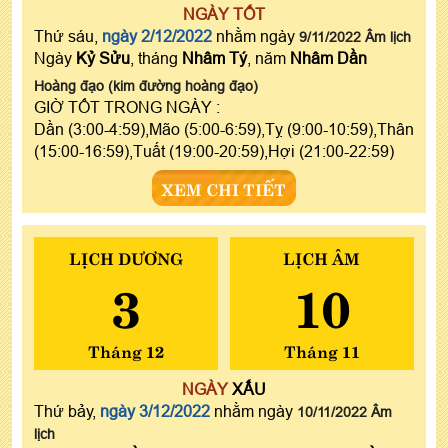
NGÀY TỐT
Thứ sáu,
ngày 2/12/2022
nhằm ngày
9/11/2022 Âm lịch
Ngày
Kỷ Sửu
, tháng
Nhâm Tý
, năm
Nhâm Dần
Hoàng đạo (kim đường hoàng đạo)
GIỜ TỐT TRONG NGÀY :
Dần (3:00-4:59),Mão (5:00-6:59),Tỵ (9:00-10:59),Thân
(15:00-16:59),Tuất (19:00-20:59),Hợi (21:00-22:59)
XEM CHI TIẾT
LỊCH DƯƠNG
LỊCH ÂM
3
10
Tháng 12
Tháng 11
NGÀY
XẤU
Thứ bảy,
ngày 3/12/2022
nhằm ngày
10/11/2022 Âm
lịch