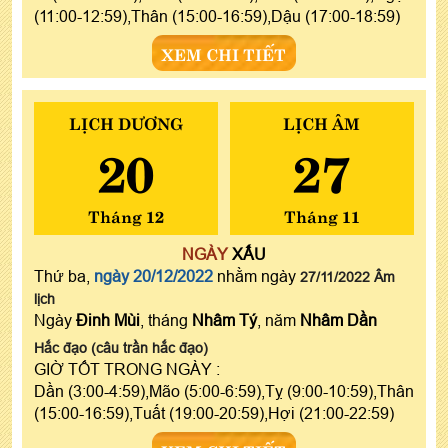
(11:00-12:59),Thân (15:00-16:59),Dậu (17:00-18:59)
XEM CHI TIẾT
LỊCH DƯƠNG
LỊCH ÂM
20
27
Tháng 12
Tháng 11
NGÀY
XẤU
Thứ ba,
ngày 20/12/2022
nhằm ngày
27/11/2022 Âm
lịch
Ngày
Đinh Mùi
, tháng
Nhâm Tý
, năm
Nhâm Dần
Hắc đạo (câu trần hắc đạo)
GIỜ TỐT TRONG NGÀY :
Dần (3:00-4:59),Mão (5:00-6:59),Tỵ (9:00-10:59),Thân
(15:00-16:59),Tuất (19:00-20:59),Hợi (21:00-22:59)