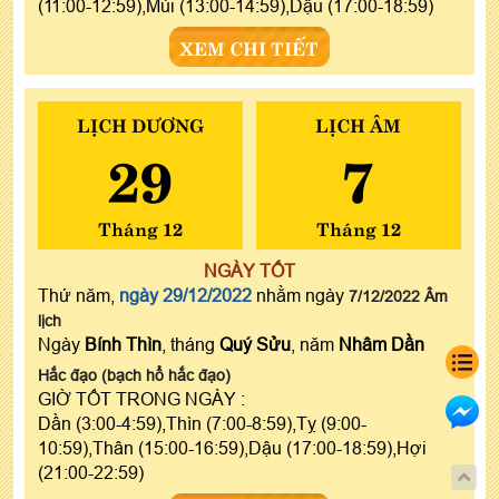
(11:00-12:59),Mùi (13:00-14:59),Dậu (17:00-18:59)
XEM CHI TIẾT
LỊCH DƯƠNG
LỊCH ÂM
29
7
Tháng 12
Tháng 12
NGÀY TỐT
Thứ năm,
ngày 29/12/2022
nhằm ngày
7/12/2022 Âm
lịch
Ngày
Bính Thìn
, tháng
Quý Sửu
, năm
Nhâm Dần
Hắc đạo (bạch hổ hắc đạo)
GIỜ TỐT TRONG NGÀY :
Dần (3:00-4:59),Thìn (7:00-8:59),Tỵ (9:00-
10:59),Thân (15:00-16:59),Dậu (17:00-18:59),Hợi
(21:00-22:59)