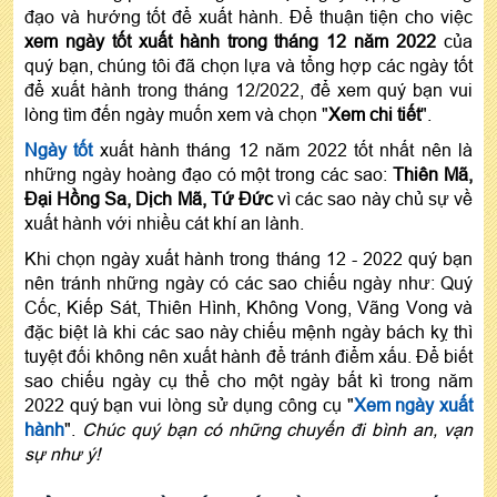
đạo và hướng tốt để xuất hành. Để thuận tiện cho việc
xem ngày tốt xuất hành trong tháng 12 năm 2022
của
quý bạn, chúng tôi đã chọn lựa và tổng hợp các ngày tốt
để xuất hành trong tháng 12/2022, để xem quý bạn vui
lòng tìm đến ngày muốn xem và chọn "
Xem chi tiết
".
Ngày tốt
xuất hành tháng 12 năm 2022 tốt nhất nên là
những ngày hoàng đạo có một trong các sao:
Thiên Mã,
Đại Hồng Sa, Dịch Mã, Tứ Đức
vì các sao này chủ sự về
xuất hành với nhiều cát khí an lành.
Khi chọn ngày xuất hành trong tháng 12 - 2022 quý bạn
nên tránh những ngày có các sao chiếu ngày như: Quý
Cốc, Kiếp Sát, Thiên Hình, Không Vong, Vãng Vong và
đặc biệt là khi các sao này chiếu mệnh ngày bách kỵ thì
tuyệt đối không nên xuất hành để tránh điểm xấu. Để biết
sao chiếu ngày cụ thể cho một ngày bất kì trong năm
2022 quý bạn vui lòng sử dụng công cụ "
Xem ngày xuất
hành
".
Chúc quý bạn có những chuyến đi bình an, vạn
sự như ý!