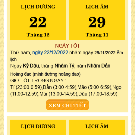
LỊCH DƯƠNG
LỊCH ÂM
22
29
Tháng 12
Tháng 11
NGÀY TỐT
Thứ năm,
ngày 22/12/2022
nhằm ngày
29/11/2022 Âm
lịch
Ngày
Kỷ Dậu
, tháng
Nhâm Tý
, năm
Nhâm Dần
Hoàng đạo (minh đường hoàng đạo)
GIỜ TỐT TRONG NGÀY :
Tí (23:00-0:59),Dần (3:00-4:59),Mão (5:00-6:59),Ngọ
(11:00-12:59),Mùi (13:00-14:59),Dậu (17:00-18:59)
XEM CHI TIẾT
LỊCH DƯƠNG
LỊCH ÂM