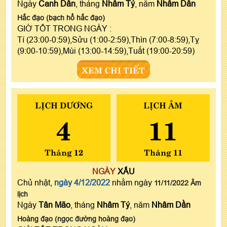
Ngày
Canh Dần
, tháng
Nhâm Tý
, năm
Nhâm Dần
Hắc đạo (bạch hổ hắc đạo)
GIỜ TỐT TRONG NGÀY :
Tí (23:00-0:59),Sửu (1:00-2:59),Thìn (7:00-8:59),Tỵ
(9:00-10:59),Mùi (13:00-14:59),Tuất (19:00-20:59)
XEM CHI TIẾT
LỊCH DƯƠNG
LỊCH ÂM
4
11
Tháng 12
Tháng 11
NGÀY
XẤU
Chủ nhật,
ngày 4/12/2022
nhằm ngày
11/11/2022 Âm
lịch
Ngày
Tân Mão
, tháng
Nhâm Tý
, năm
Nhâm Dần
Hoàng đạo (ngọc đường hoàng đạo)