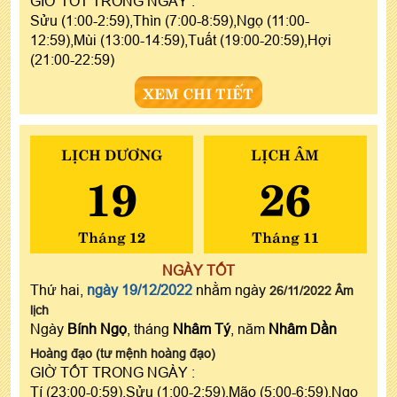
GIỜ TỐT TRONG NGÀY :
Sửu (1:00-2:59),Thìn (7:00-8:59),Ngọ (11:00-
12:59),Mùi (13:00-14:59),Tuất (19:00-20:59),Hợi
(21:00-22:59)
XEM CHI TIẾT
LỊCH DƯƠNG
LỊCH ÂM
19
26
Tháng 12
Tháng 11
NGÀY TỐT
Thứ hai,
ngày 19/12/2022
nhằm ngày
26/11/2022 Âm
lịch
Ngày
Bính Ngọ
, tháng
Nhâm Tý
, năm
Nhâm Dần
Hoàng đạo (tư mệnh hoàng đạo)
GIỜ TỐT TRONG NGÀY :
Tí (23:00-0:59),Sửu (1:00-2:59),Mão (5:00-6:59),Ngọ