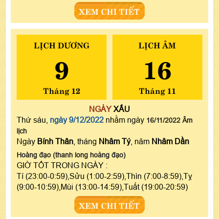
XEM CHI TIẾT
LỊCH DƯƠNG
LỊCH ÂM
9
16
Tháng 12
Tháng 11
NGÀY
XẤU
Thứ sáu,
ngày 9/12/2022
nhằm ngày
16/11/2022 Âm
lịch
Ngày
Bính Thân
, tháng
Nhâm Tý
, năm
Nhâm Dần
Hoàng đạo (thanh long hoàng đạo)
GIỜ TỐT TRONG NGÀY :
Tí (23:00-0:59),Sửu (1:00-2:59),Thìn (7:00-8:59),Tỵ
(9:00-10:59),Mùi (13:00-14:59),Tuất (19:00-20:59)
XEM CHI TIẾT