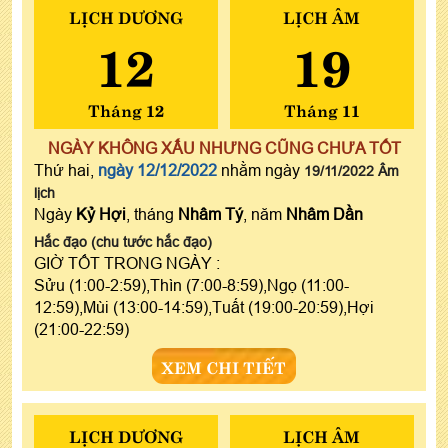
LỊCH DƯƠNG
LỊCH ÂM
12
19
Tháng 12
Tháng 11
NGÀY KHÔNG XẤU NHƯNG CŨNG CHƯA TỐT
Thứ hai,
ngày 12/12/2022
nhằm ngày
19/11/2022 Âm
lịch
Ngày
Kỷ Hợi
, tháng
Nhâm Tý
, năm
Nhâm Dần
Hắc đạo (chu tước hắc đạo)
GIỜ TỐT TRONG NGÀY :
Sửu (1:00-2:59),Thìn (7:00-8:59),Ngọ (11:00-
12:59),Mùi (13:00-14:59),Tuất (19:00-20:59),Hợi
(21:00-22:59)
XEM CHI TIẾT
LỊCH DƯƠNG
LỊCH ÂM