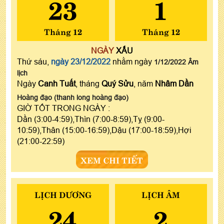
23
1
Tháng 12
Tháng 12
NGÀY
XẤU
Thứ sáu,
ngày 23/12/2022
nhằm ngày
1/12/2022 Âm
lịch
Ngày
Canh Tuất
, tháng
Quý Sửu
, năm
Nhâm Dần
Hoàng đạo (thanh long hoàng đạo)
GIỜ TỐT TRONG NGÀY :
Dần (3:00-4:59),Thìn (7:00-8:59),Tỵ (9:00-
10:59),Thân (15:00-16:59),Dậu (17:00-18:59),Hợi
(21:00-22:59)
XEM CHI TIẾT
LỊCH DƯƠNG
LỊCH ÂM
24
2