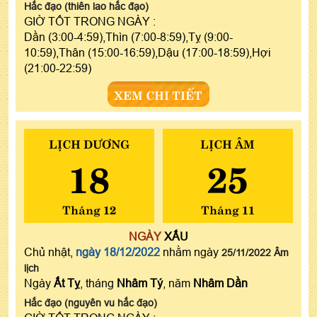
Hắc đạo (thiên lao hắc đạo)
GIỜ TỐT TRONG NGÀY :
Dần (3:00-4:59),Thìn (7:00-8:59),Tỵ (9:00-
10:59),Thân (15:00-16:59),Dậu (17:00-18:59),Hợi
(21:00-22:59)
XEM CHI TIẾT
LỊCH DƯƠNG
LỊCH ÂM
18
25
Tháng 12
Tháng 11
NGÀY
XẤU
Chủ nhật,
ngày 18/12/2022
nhằm ngày
25/11/2022 Âm
lịch
Ngày
Ất Tỵ
, tháng
Nhâm Tý
, năm
Nhâm Dần
Hắc đạo (nguyên vu hắc đạo)