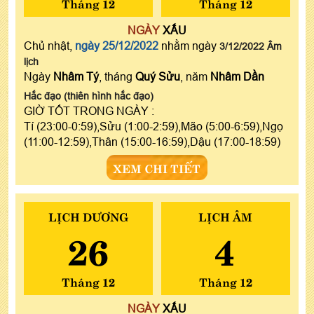
Tháng 12
Tháng 12
NGÀY
XẤU
Chủ nhật,
ngày 25/12/2022
nhằm ngày
3/12/2022 Âm
lịch
Ngày
Nhâm Tý
, tháng
Quý Sửu
, năm
Nhâm Dần
Hắc đạo (thiên hình hắc đạo)
GIỜ TỐT TRONG NGÀY :
Tí (23:00-0:59),Sửu (1:00-2:59),Mão (5:00-6:59),Ngọ
(11:00-12:59),Thân (15:00-16:59),Dậu (17:00-18:59)
XEM CHI TIẾT
LỊCH DƯƠNG
LỊCH ÂM
26
4
Tháng 12
Tháng 12
NGÀY
XẤU