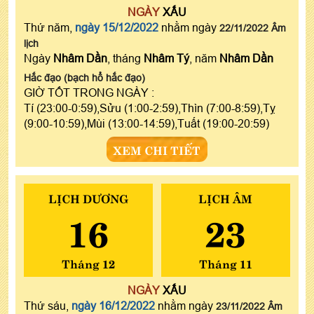
NGÀY
XẤU
Thứ năm,
ngày 15/12/2022
nhằm ngày
22/11/2022 Âm
lịch
Ngày
Nhâm Dần
, tháng
Nhâm Tý
, năm
Nhâm Dần
Hắc đạo (bạch hổ hắc đạo)
GIỜ TỐT TRONG NGÀY :
Tí (23:00-0:59),Sửu (1:00-2:59),Thìn (7:00-8:59),Tỵ
(9:00-10:59),Mùi (13:00-14:59),Tuất (19:00-20:59)
XEM CHI TIẾT
LỊCH DƯƠNG
LỊCH ÂM
16
23
Tháng 12
Tháng 11
NGÀY
XẤU
Thứ sáu,
ngày 16/12/2022
nhằm ngày
23/11/2022 Âm