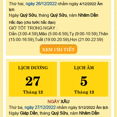
Thứ hai,
ngày 26/12/2022
nhằm ngày
4/12/2022 Âm
lịch
Ngày
Quý Sửu
, tháng
Quý Sửu
, năm
Nhâm Dần
Hắc đạo (chu tước hắc đạo)
GIỜ TỐT TRONG NGÀY :
Dần (3:00-4:59),Mão (5:00-6:59),Tỵ (9:00-10:59),Thân
(15:00-16:59),Tuất (19:00-20:59),Hợi (21:00-22:59)
XEM CHI TIẾT
LỊCH DƯƠNG
LỊCH ÂM
27
5
Tháng 12
Tháng 12
NGÀY
XẤU
Thứ ba,
ngày 27/12/2022
nhằm ngày
5/12/2022 Âm lịch
Ngày
Giáp Dần
, tháng
Quý Sửu
, năm
Nhâm Dần