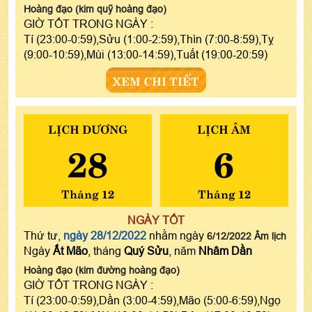
Hoàng đạo (kim quỹ hoàng đạo)
GIỜ TỐT TRONG NGÀY :
Tí (23:00-0:59),Sửu (1:00-2:59),Thìn (7:00-8:59),Tỵ
(9:00-10:59),Mùi (13:00-14:59),Tuất (19:00-20:59)
XEM CHI TIẾT
LỊCH DƯƠNG
LỊCH ÂM
28
6
Tháng 12
Tháng 12
NGÀY TỐT
Thứ tư,
ngày 28/12/2022
nhằm ngày
6/12/2022 Âm lịch
Ngày
Ất Mão
, tháng
Quý Sửu
, năm
Nhâm Dần
Hoàng đạo (kim đường hoàng đạo)
GIỜ TỐT TRONG NGÀY :
Tí (23:00-0:59),Dần (3:00-4:59),Mão (5:00-6:59),Ngọ