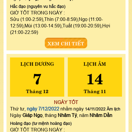
Hắc đạo (nguyên vu hắc đạo)
GIỜ TỐT TRONG NGÀY :
Sửu (1:00-2:59),Thìn (7:00-8:59),Ngọ (11:00-
12:59),Mùi (13:00-14:59),Tuất (19:00-20:59),Hợi
(21:00-22:59)
XEM CHI TIẾT
LỊCH DƯƠNG
LỊCH ÂM
7
14
Tháng 12
Tháng 11
NGÀY TỐT
Thứ tư,
ngày 7/12/2022
nhằm ngày
14/11/2022 Âm lịch
Ngày
Giáp Ngọ
, tháng
Nhâm Tý
, năm
Nhâm Dần
Hoàng đạo (tư mệnh hoàng đạo)
GIỜ TỐT TRONG NGÀY :