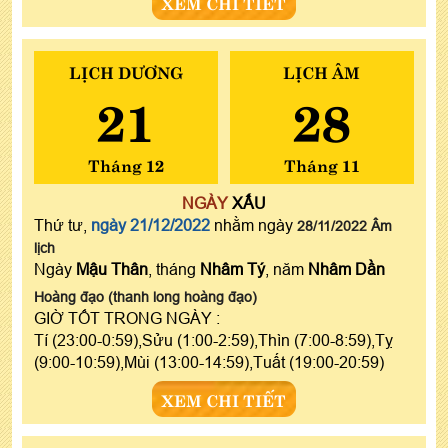
XEM CHI TIẾT
LỊCH DƯƠNG
LỊCH ÂM
21
28
Tháng 12
Tháng 11
NGÀY
XẤU
Thứ tư,
ngày 21/12/2022
nhằm ngày
28/11/2022 Âm
lịch
Ngày
Mậu Thân
, tháng
Nhâm Tý
, năm
Nhâm Dần
Hoàng đạo (thanh long hoàng đạo)
GIỜ TỐT TRONG NGÀY :
Tí (23:00-0:59),Sửu (1:00-2:59),Thìn (7:00-8:59),Tỵ
(9:00-10:59),Mùi (13:00-14:59),Tuất (19:00-20:59)
XEM CHI TIẾT