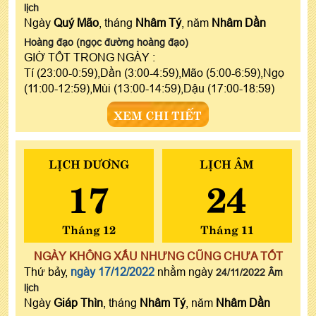
lịch
Ngày
Quý Mão
, tháng
Nhâm Tý
, năm
Nhâm Dần
Hoàng đạo (ngọc đường hoàng đạo)
GIỜ TỐT TRONG NGÀY :
Tí (23:00-0:59),Dần (3:00-4:59),Mão (5:00-6:59),Ngọ
(11:00-12:59),Mùi (13:00-14:59),Dậu (17:00-18:59)
XEM CHI TIẾT
LỊCH DƯƠNG
LỊCH ÂM
17
24
Tháng 12
Tháng 11
NGÀY KHÔNG XẤU NHƯNG CŨNG CHƯA TỐT
Thứ bảy,
ngày 17/12/2022
nhằm ngày
24/11/2022 Âm
lịch
Ngày
Giáp Thìn
, tháng
Nhâm Tý
, năm
Nhâm Dần