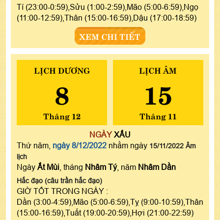
Tí (23:00-0:59),Sửu (1:00-2:59),Mão (5:00-6:59),Ngọ
(11:00-12:59),Thân (15:00-16:59),Dậu (17:00-18:59)
XEM CHI TIẾT
LỊCH DƯƠNG
LỊCH ÂM
8
15
Tháng 12
Tháng 11
NGÀY
XẤU
Thứ năm,
ngày 8/12/2022
nhằm ngày
15/11/2022 Âm
lịch
Ngày
Ất Mùi
, tháng
Nhâm Tý
, năm
Nhâm Dần
Hắc đạo (câu trần hắc đạo)
GIỜ TỐT TRONG NGÀY :
Dần (3:00-4:59),Mão (5:00-6:59),Tỵ (9:00-10:59),Thân
(15:00-16:59),Tuất (19:00-20:59),Hợi (21:00-22:59)