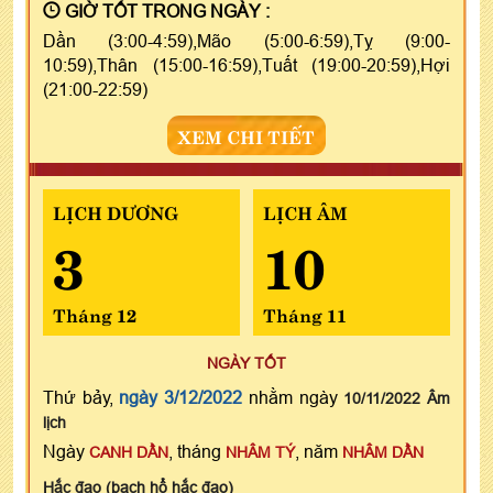
GIỜ TỐT TRONG NGÀY :
Dần (3:00-4:59),Mão (5:00-6:59),Tỵ (9:00-
10:59),Thân (15:00-16:59),Tuất (19:00-20:59),Hợi
(21:00-22:59)
XEM CHI TIẾT
LỊCH DƯƠNG
LỊCH ÂM
3
10
Tháng 12
Tháng 11
NGÀY TỐT
Thứ bảy,
ngày 3/12/2022
nhằm ngày
10/11/2022 Âm
lịch
Ngày
, tháng
, năm
CANH DẦN
NHÂM TÝ
NHÂM DẦN
Hắc đạo (bạch hổ hắc đạo)