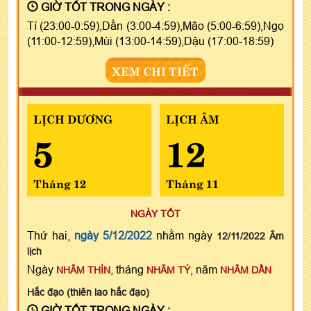
GIỜ TỐT TRONG NGÀY :
Tí (23:00-0:59),Dần (3:00-4:59),Mão (5:00-6:59),Ngọ
(11:00-12:59),Mùi (13:00-14:59),Dậu (17:00-18:59)
XEM CHI TIẾT
LỊCH DƯƠNG
LỊCH ÂM
5
12
Tháng 12
Tháng 11
NGÀY TỐT
Thứ hai,
ngày 5/12/2022
nhằm ngày
12/11/2022 Âm
lịch
Ngày
, tháng
, năm
NHÂM THÌN
NHÂM TÝ
NHÂM DẦN
Hắc đạo (thiên lao hắc đạo)
GIỜ TỐT TRONG NGÀY :