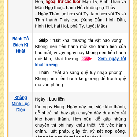
Hỏa,
ngoại trừ các tuổi
: Mậu Tý, Bính Thân và
Mậu Ngọ thuộc hành Hỏa không sợ Thủy.
- Ngày Thân lục hợp với Tỵ, tam hợp với Tý và
Thìn thành Thủy cục (Xung Dần, hình Dần,
hình Hợi, hại Hợi, phá Tỵ, tuyệt Mão)
Bành Tổ
-
Giáp
: “Bất khai thương tài vật hao vong” -
Bách Kị
Không nên tiến hành mở kho tránh tiền của
Nhật
hao mất, vì vậy ngày nay không nên tiến hành
mở kho, khai trương
>>>
Xem ngày tốt
khai trương
-
Thân
: “Bất an sàng quỷ túy nhập phòng” -
Không nên tiến hành kê giường để tránh quỷ
ma vào phòng
Khổng
Ngày :
Lưu liên
Minh Lục
tức ngày Hung. Ngày này mọi việc khó thành,
Diệu
dễ bị trễ nải hay gặp chuyện dây dưa nên rất
khó hoàn thành. Hơn nữa, dễ gặp những
chuyện thị phi hay khẩu thiệt. Về việc hành
chính, luật pháp, giấy tờ, ký kết hợp đồng,