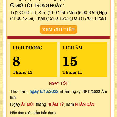
GIỜ TỐT TRONG NGÀY :
Tí (23:00-0:59),Sửu (1:00-2:59),Mão (5:00-6:59),Ngọ
(11:00-12:59),Thân (15:00-16:59),Dậu (17:00-18:59)
XEM CHI TIẾT
LỊCH DƯƠNG
LỊCH ÂM
8
15
Tháng 12
Tháng 11
NGÀY TỐT
Thứ năm,
ngày 8/12/2022
nhằm ngày
15/11/2022 Âm
lịch
Ngày
, tháng
, năm
ẤT MÙI
NHÂM TÝ
NHÂM DẦN
Hắc đạo (câu trần hắc đạo)