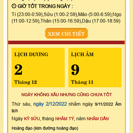
GIỜ TỐT TRONG NGÀY :
Tí (23:00-0:59),Sửu (1:00-2:59),Mão (5:00-6:59),Ngọ
(11:00-12:59),Thân (15:00-16:59),Dậu (17:00-18:59)
XEM CHI TIẾT
LỊCH DƯƠNG
LỊCH ÂM
2
9
Tháng 12
Tháng 11
NGÀY KHÔNG XẤU NHƯNG CŨNG CHƯA TỐT
Thứ sáu,
ngày 2/12/2022
nhằm ngày
9/11/2022 Âm
lịch
Ngày
, tháng
, năm
KỶ SỬU
NHÂM TÝ
NHÂM DẦN
Hoàng đạo (kim đường hoàng đạo)