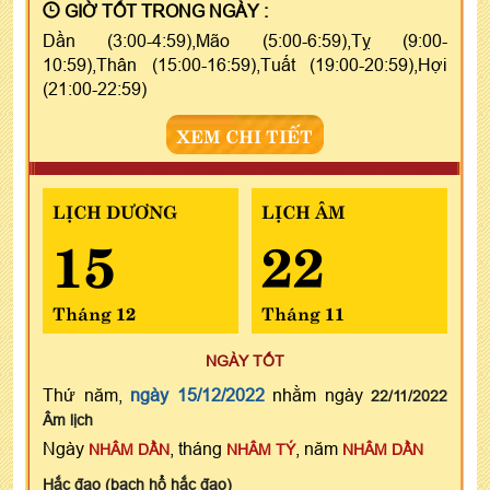
GIỜ TỐT TRONG NGÀY :
Dần (3:00-4:59),Mão (5:00-6:59),Tỵ (9:00-
10:59),Thân (15:00-16:59),Tuất (19:00-20:59),Hợi
(21:00-22:59)
XEM CHI TIẾT
LỊCH DƯƠNG
LỊCH ÂM
15
22
Tháng 12
Tháng 11
NGÀY TỐT
Thứ năm,
ngày 15/12/2022
nhằm ngày
22/11/2022
Âm lịch
Ngày
, tháng
, năm
NHÂM DẦN
NHÂM TÝ
NHÂM DẦN
Hắc đạo (bạch hổ hắc đạo)