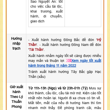
Sao Nguyệt Ân: tốt
cho việc cầu tài lộc,
khai trương, xuất
hành, di chuyển,
giao dịch
Hướng
- Xuất hành hướng Đông Bắc để đón '
Hỷ
nhập
Thần
'. - Xuất hành hướng Đông Nam để đón
trạch
'
Tài Thần
'.
Xuất hành nhằm ngày tốt sẽ càng được nhiều
may mắn và thuận lợi
Xem ngày tốt xuất
hành trong tháng 11 năm 2022
Tránh xuất hành hướng Tây Bắc gặp Hạc
Thần (xấu)
Giờ xuất
Từ 11h-13h (Ngọ) và từ 23h-01h (Tý)
Mưu sự
hành
khó thành, cầu lộc, cầu tài mờ mịt. Kiện cáo tốt
Theo Lý
nhất nên hoãn lại. Người đi xa chưa có tin về.
Thuần
Mất tiền, mất của nếu đi hướng Nam thì tìm
Phong
nhanh mới thấy. Đề phòng tranh cãi, mâu