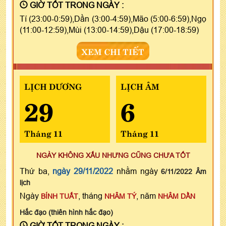
GIỜ TỐT TRONG NGÀY :
Tí (23:00-0:59),Dần (3:00-4:59),Mão (5:00-6:59),Ngọ
(11:00-12:59),Mùi (13:00-14:59),Dậu (17:00-18:59)
XEM CHI TIẾT
LỊCH DƯƠNG
LỊCH ÂM
29
6
Tháng 11
Tháng 11
NGÀY KHÔNG XẤU NHƯNG CŨNG CHƯA TỐT
Thứ ba,
ngày 29/11/2022
nhằm ngày
6/11/2022 Âm
lịch
Ngày
, tháng
, năm
BÍNH TUẤT
NHÂM TÝ
NHÂM DẦN
Hắc đạo (thiên hình hắc đạo)
GIỜ TỐT TRONG NGÀY :