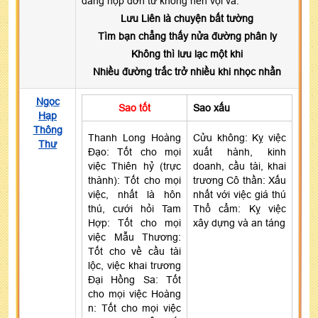
dâng nộp đơn từ không nên vội vã.
Lưu Liên là chuyện bất tường
Tìm bạn chẳng thấy nửa đường phân ly
Không thì lưu lạc một khi
Nhiều đường trắc trở nhiều khi nhọc nhằn
Ngọc
Sao tốt
Sao xấu
Hạp
Thông
Thanh Long Hoàng
Cửu không: Kỵ việc
Thư
Đạo: Tốt cho mọi
xuất hành, kinh
việc Thiên hỷ (trực
doanh, cầu tài, khai
thành): Tốt cho mọi
trương Cô thần: Xấu
việc, nhất là hôn
nhất với việc giá thú
thú, cưới hỏi Tam
Thổ cẩm: Kỵ việc
Hợp: Tốt cho mọi
xây dựng và an táng
việc Mẫu Thương:
Tốt cho về cầu tài
lộc, việc khai trương
Đại Hồng Sa: Tốt
cho mọi việc Hoàng
n: Tốt cho mọi việc