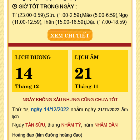
GIỜ TỐT TRONG NGÀY :
Tí (23:00-0:59),Sửu (1:00-2:59),Mão (5:00-6:59),Ngọ
(11:00-12:59),Thân (15:00-16:59),Dậu (17:00-18:59)
XEM CHI TIẾT
LỊCH DƯƠNG
LỊCH ÂM
14
21
Tháng 12
Tháng 11
NGÀY KHÔNG XẤU NHƯNG CŨNG CHƯA TỐT
Thứ tư,
ngày 14/12/2022
nhằm ngày
21/11/2022 Âm
lịch
Ngày
, tháng
, năm
TÂN SỬU
NHÂM TÝ
NHÂM DẦN
Hoàng đạo (kim đường hoàng đạo)