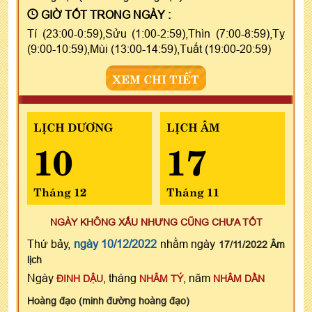
GIỜ TỐT TRONG NGÀY :
Tí (23:00-0:59),Sửu (1:00-2:59),Thìn (7:00-8:59),Tỵ
(9:00-10:59),Mùi (13:00-14:59),Tuất (19:00-20:59)
XEM CHI TIẾT
LỊCH DƯƠNG
LỊCH ÂM
10
17
Tháng 12
Tháng 11
NGÀY KHÔNG XẤU NHƯNG CŨNG CHƯA TỐT
Thứ bảy,
ngày 10/12/2022
nhằm ngày
17/11/2022 Âm
lịch
Ngày
, tháng
, năm
ĐINH DẬU
NHÂM TÝ
NHÂM DẦN
Hoàng đạo (minh đường hoàng đạo)