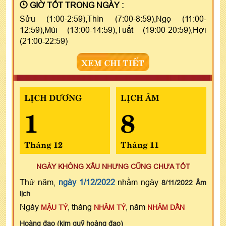
GIỜ TỐT TRONG NGÀY :
Sửu (1:00-2:59),Thìn (7:00-8:59),Ngọ (11:00-
12:59),Mùi (13:00-14:59),Tuất (19:00-20:59),Hợi
(21:00-22:59)
XEM CHI TIẾT
LỊCH DƯƠNG
LỊCH ÂM
1
8
Tháng 12
Tháng 11
NGÀY KHÔNG XẤU NHƯNG CŨNG CHƯA TỐT
Thứ năm,
ngày 1/12/2022
nhằm ngày
8/11/2022 Âm
lịch
Ngày
, tháng
, năm
MẬU TÝ
NHÂM TÝ
NHÂM DẦN
Hoàng đạo (kim quỹ hoàng đạo)