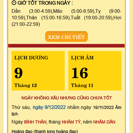
GIỜ TỐT TRONG NGÀY :
Dần (3:00-4:59),Mão (5:00-6:59),Tỵ (9:00-
10:59),Thân (15:00-16:59),Tuất (19:00-20:59),Hợi
(21:00-22:59)
XEM CHI TIẾT
LỊCH DƯƠNG
LỊCH ÂM
9
16
Tháng 12
Tháng 11
NGÀY KHÔNG XẤU NHƯNG CŨNG CHƯA TỐT
Thứ sáu,
ngày 9/12/2022
nhằm ngày
16/11/2022 Âm
lịch
Ngày
, tháng
, năm
BÍNH THÂN
NHÂM TÝ
NHÂM DẦN
Hoàng đạo (thanh long hoàng đạo)