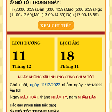
GIỜ TỐT TRONG NGÀY :
Tí (23:00-0:59),Dần (3:00-4:59),Mão (5:00-6:59),Ngọ
(11:00-12:59),Mùi (13:00-14:59),Dậu (17:00-18:59)
XEM CHI TIẾT
LỊCH DƯƠNG
LỊCH ÂM
11
18
Tháng 12
Tháng 11
NGÀY KHÔNG XẤU NHƯNG CŨNG CHƯA TỐT
Chủ nhật,
ngày 11/12/2022
nhằm ngày
18/11/2022
Âm lịch
Ngày
, tháng
, năm
MẬU TUẤT
NHÂM TÝ
NHÂM DẦN
Hắc đạo (thiên hình hắc đạo)
GIỜ TỐT TRONG NGÀY :