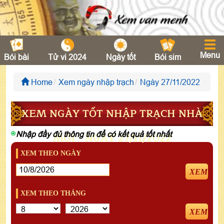
Menu
Bói bài
Tử vi 2024
Ngày tốt
Bói sim
Home
Xem ngày nhập trạch
Ngày 27/11/2022
XEM NGÀY TỐT NHẬP TRẠCH NHÀ
Nhập đầy đủ thông tin để có kết quả tốt nhất
MỚI - NGÀY 27/11/2022
XEM THEO NGÀY
XEM
XEM THEO THÁNG
XEM