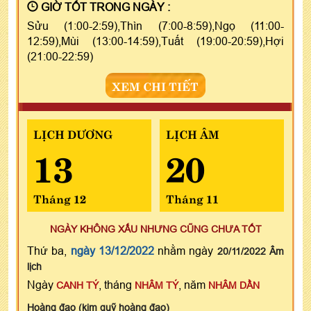
GIỜ TỐT TRONG NGÀY :
Sửu (1:00-2:59),Thìn (7:00-8:59),Ngọ (11:00-
12:59),Mùi (13:00-14:59),Tuất (19:00-20:59),Hợi
(21:00-22:59)
XEM CHI TIẾT
LỊCH DƯƠNG
LỊCH ÂM
13
20
Tháng 12
Tháng 11
NGÀY KHÔNG XẤU NHƯNG CŨNG CHƯA TỐT
Thứ ba,
ngày 13/12/2022
nhằm ngày
20/11/2022 Âm
lịch
Ngày
, tháng
, năm
CANH TÝ
NHÂM TÝ
NHÂM DẦN
Hoàng đạo (kim quỹ hoàng đạo)