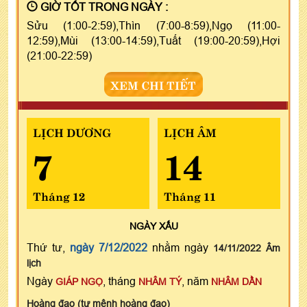
GIỜ TỐT TRONG NGÀY :
Sửu (1:00-2:59),Thìn (7:00-8:59),Ngọ (11:00-
12:59),Mùi (13:00-14:59),Tuất (19:00-20:59),Hợi
(21:00-22:59)
XEM CHI TIẾT
LỊCH DƯƠNG
LỊCH ÂM
7
14
Tháng 12
Tháng 11
NGÀY
XẤU
Thứ tư,
ngày 7/12/2022
nhằm ngày
14/11/2022 Âm
lịch
Ngày
, tháng
, năm
GIÁP NGỌ
NHÂM TÝ
NHÂM DẦN
Hoàng đạo (tư mệnh hoàng đạo)