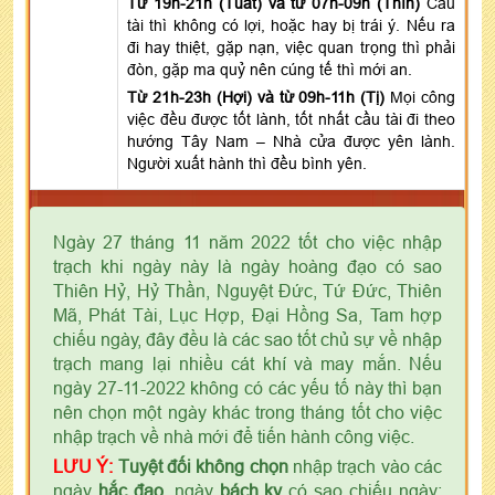
Từ 19h-21h (Tuất) và từ 07h-09h (Thìn)
Cầu
tài thì không có lợi, hoặc hay bị trái ý. Nếu ra
đi hay thiệt, gặp nạn, việc quan trọng thì phải
đòn, gặp ma quỷ nên cúng tế thì mới an.
Từ 21h-23h (Hợi) và từ 09h-11h (Tị)
Mọi công
việc đều được tốt lành, tốt nhất cầu tài đi theo
hướng Tây Nam – Nhà cửa được yên lành.
Người xuất hành thì đều bình yên.
Ngày 27 tháng 11 năm 2022 tốt cho việc nhập
trạch khi ngày này là ngày hoàng đạo có sao
Thiên Hỷ, Hỷ Thần, Nguyệt Đức, Tứ Đức, Thiên
Mã, Phát Tài, Lục Hợp, Đại Hồng Sa, Tam hợp
chiếu ngày, đây đều là các sao tốt chủ sự về nhập
trạch mang lại nhiều cát khí và may mắn. Nếu
ngày 27-11-2022 không có các yếu tố này thì bạn
nên chọn một ngày khác trong tháng tốt cho việc
nhập trạch về nhà mới để tiến hành công việc.
LƯU Ý:
Tuyệt đối không chọn
nhập trạch vào các
ngày
hắc đạo
, ngày
bách kỵ
có sao chiếu ngày: