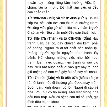
thuẫn hay miệng tiếng tầm thường. Việc làm
chậm, lâu la nhưng tốt nhất làm việc gì đều
cần chắc chắn.
Từ 13h-15h (Mùi) và từ 01-03h (Sửu)
Tin vui
sắp tới, nếu cầu lộc, cầu tài thì đi hướng Nam.
Đi công việc gặp gỡ có nhiều may mắn. Người
đi có tin về. Nếu chăn nuôi đều gặp thuận lợi.
Từ 15h-17h (Thân) và từ 03h-05h (Dần)
Hay
tranh luận, cãi cọ, gây chuyện đói kém, phải
đề phòng. Người ra đi tốt nhất nên hoãn lại.
Phòng người người nguyền rủa, tránh lây
bệnh. Nói chung những việc như hội họp,
tranh luận, việc quan,…nên tránh đi vào giờ
này. Nếu bắt buộc phải đi vào giờ này thì nên
giữ miệng để hạn ché gây ẩu đả hay cãi nhau.
Từ 17h-19h (Dậu) và từ 05h-07h (Mão)
Là giờ
rất tốt lành, nếu đi thường gặp được may mắn.
Buôn bán, kinh doanh có lời. Người đi sắp về
nhà. Phụ nữ có tin mừng. Mọi việc trong nhà
đều hòa hợp. Nếu có bệnh cầu thì sẽ khỏi, gia
đình đều mạnh khỏe.