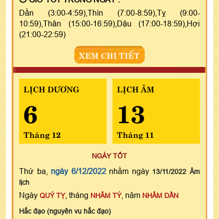
Dần (3:00-4:59),Thìn (7:00-8:59),Tỵ (9:00-
10:59),Thân (15:00-16:59),Dậu (17:00-18:59),Hợi
(21:00-22:59)
XEM CHI TIẾT
LỊCH DƯƠNG
LỊCH ÂM
6
13
Tháng 12
Tháng 11
NGÀY TỐT
Thứ ba,
ngày 6/12/2022
nhằm ngày
13/11/2022 Âm
lịch
Ngày
, tháng
, năm
QUÝ TỴ
NHÂM TÝ
NHÂM DẦN
Hắc đạo (nguyên vu hắc đạo)