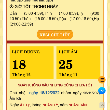
Hắc đạo (thiên lao hắc đạo)
GIỜ TỐT TRONG NGÀY :
Dần (3:00-4:59),Thìn (7:00-8:59),Tỵ (9:00-
10:59),Thân (15:00-16:59),Dậu (17:00-18:59),Hợi
(21:00-22:59)
XEM CHI TIẾT
LỊCH DƯƠNG
LỊCH ÂM
18
25
Tháng 12
Tháng 11
NGÀY KHÔNG XẤU NHƯNG CŨNG CHƯA TỐT
Chủ nhật,
ngày 18/12/2022
nhằm ngày
25/11/2022
Âm lịch
Ngày
, tháng
, năm
ẤT TỴ
NHÂM TÝ
NHÂM DẦN