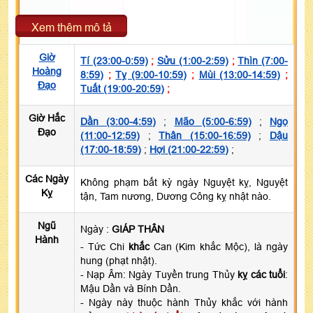
Xem thêm mô tả
Giờ
Tí (23:00-0:59)
;
Sửu (1:00-2:59)
;
Thìn (7:00-
Hoàng
8:59)
;
Tỵ (9:00-10:59)
;
Mùi (13:00-14:59)
;
Đạo
Tuất (19:00-20:59)
;
Giờ Hắc
Dần (3:00-4:59)
;
Mão (5:00-6:59)
;
Ngọ
Đạo
(11:00-12:59)
;
Thân (15:00-16:59)
;
Dậu
(17:00-18:59)
;
Hợi (21:00-22:59)
;
Các Ngày
Không phạm bất kỳ ngày Nguyệt kỵ, Nguyệt
Kỵ
tận, Tam nương, Dương Công kỵ nhật nào.
Ngũ
Ngày :
GIÁP THÂN
Hành
- Tức Chi
khắc
Can (Kim khắc Mộc), là ngày
hung (phạt nhật).
- Nạp Âm: Ngày Tuyền trung Thủy
kỵ các tuổi
:
Mậu Dần và Bính Dần.
- Ngày này thuộc hành Thủy khắc với hành