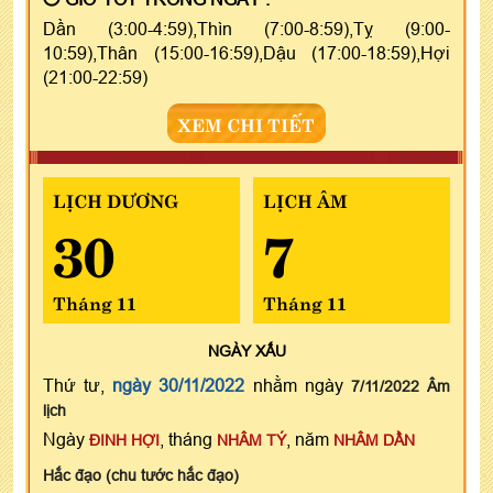
Dần (3:00-4:59),Thìn (7:00-8:59),Tỵ (9:00-
10:59),Thân (15:00-16:59),Dậu (17:00-18:59),Hợi
(21:00-22:59)
XEM CHI TIẾT
LỊCH DƯƠNG
LỊCH ÂM
30
7
Tháng 11
Tháng 11
NGÀY
XẤU
Thứ tư,
ngày 30/11/2022
nhằm ngày
7/11/2022 Âm
lịch
Ngày
, tháng
, năm
ĐINH HỢI
NHÂM TÝ
NHÂM DẦN
Hắc đạo (chu tước hắc đạo)