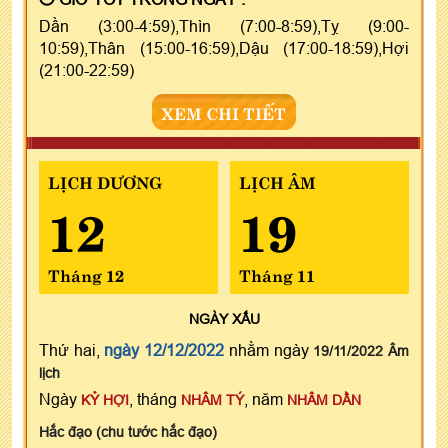
Dần (3:00-4:59),Thìn (7:00-8:59),Tỵ (9:00-
10:59),Thân (15:00-16:59),Dậu (17:00-18:59),Hợi
(21:00-22:59)
XEM CHI TIẾT
LỊCH DƯƠNG
LỊCH ÂM
12
19
Tháng 12
Tháng 11
NGÀY
XẤU
Thứ hai,
ngày 12/12/2022
nhằm ngày
19/11/2022 Âm
lịch
Ngày
, tháng
, năm
KỶ HỢI
NHÂM TÝ
NHÂM DẦN
Hắc đạo (chu tước hắc đạo)