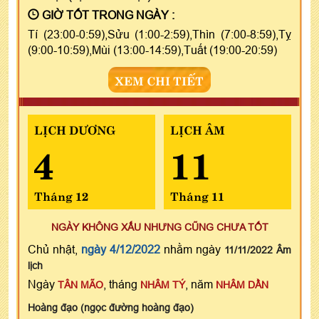
GIỜ TỐT TRONG NGÀY :
Tí (23:00-0:59),Sửu (1:00-2:59),Thìn (7:00-8:59),Tỵ
(9:00-10:59),Mùi (13:00-14:59),Tuất (19:00-20:59)
XEM CHI TIẾT
LỊCH DƯƠNG
LỊCH ÂM
4
11
Tháng 12
Tháng 11
NGÀY KHÔNG XẤU NHƯNG CŨNG CHƯA TỐT
Chủ nhật,
ngày 4/12/2022
nhằm ngày
11/11/2022 Âm
lịch
Ngày
, tháng
, năm
TÂN MÃO
NHÂM TÝ
NHÂM DẦN
Hoàng đạo (ngọc đường hoàng đạo)