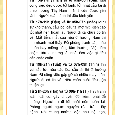
Từ 15h-17h (Thân) và từ 03h-05h (Dần)
Mọi
công việc đều được tốt lành, tốt nhất cầu tài đi
theo hướng Tây Nam – Nhà cửa được yên
lành. Người xuất hành thì đều bình yên.
Từ 17h-19h (Dậu) và từ 05h-07h (Mão)
Mưu
sự khó thành, cầu lộc, cầu tài mờ mịt. Kiện cáo
tốt nhất nên hoãn lại. Người đi xa chưa có tin
về. Mất tiền, mất của nếu đi hướng Nam thì
tìm nhanh mới thấy. Đề phòng tranh cãi, mâu
thuẫn hay miệng tiếng tầm thường. Việc làm
chậm, lâu la nhưng tốt nhất làm việc gì đều
cần chắc chắn.
Từ 19h-21h (Tuất) và từ 07h-09h (Thìn)
Tin
vui sắp tới, nếu cầu lộc, cầu tài thì đi hướng
Nam. Đi công việc gặp gỡ có nhiều may mắn.
Người đi có tin về. Nếu chăn nuôi đều gặp
thuận lợi.
Từ 21h-23h (Hợi) và từ 09h-11h (Tị)
Hay tranh
luận, cãi cọ, gây chuyện đói kém, phải đề
phòng. Người ra đi tốt nhất nên hoãn lại.
Phòng người người nguyền rủa, tránh lây
bệnh. Nói chung những việc như hội họp,