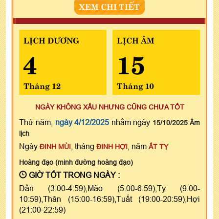
XEM CHI TIẾT
LỊCH DƯƠNG
LỊCH ÂM
4
15
Tháng 12
Tháng 10
NGÀY KHÔNG XẤU NHƯNG CŨNG CHƯA TỐT
Thứ năm,
ngày 4/12/2025
nhằm ngày
15/10/2025 Âm
lịch
Ngày
, tháng
, năm
ĐINH MÙI
ĐINH HỢI
ẤT TỴ
Hoàng đạo (minh đường hoàng đạo)
GIỜ TỐT TRONG NGÀY :
Dần (3:00-4:59),Mão (5:00-6:59),Tỵ (9:00-
10:59),Thân (15:00-16:59),Tuất (19:00-20:59),Hợi
(21:00-22:59)