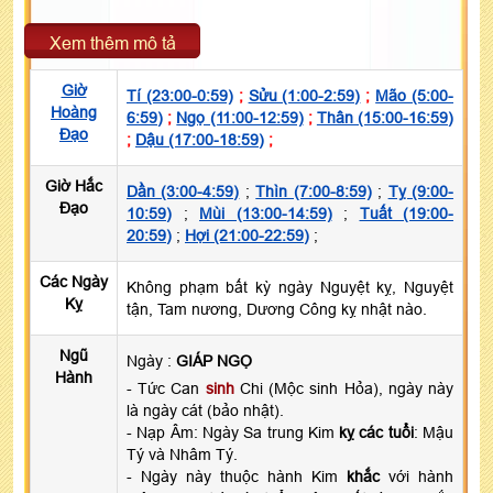
Xem thêm mô tả
Giờ
Tí (23:00-0:59)
;
Sửu (1:00-2:59)
;
Mão (5:00-
Hoàng
6:59)
;
Ngọ (11:00-12:59)
;
Thân (15:00-16:59)
Đạo
;
Dậu (17:00-18:59)
;
Giờ Hắc
Dần (3:00-4:59)
;
Thìn (7:00-8:59)
;
Tỵ (9:00-
Đạo
10:59)
;
Mùi (13:00-14:59)
;
Tuất (19:00-
20:59)
;
Hợi (21:00-22:59)
;
Các Ngày
Không phạm bất kỳ ngày Nguyệt kỵ, Nguyệt
Kỵ
tận, Tam nương, Dương Công kỵ nhật nào.
Ngũ
Ngày :
GIÁP NGỌ
Hành
- Tức Can
sinh
Chi (Mộc sinh Hỏa), ngày này
là ngày cát (bảo nhật).
- Nạp Âm: Ngày Sa trung Kim
kỵ các tuổi
: Mậu
Tý và Nhâm Tý.
- Ngày này thuộc hành Kim
khắc
với hành