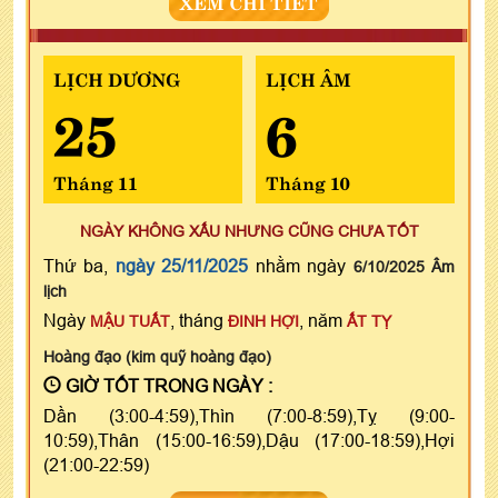
XEM CHI TIẾT
LỊCH DƯƠNG
LỊCH ÂM
25
6
Tháng 11
Tháng 10
NGÀY KHÔNG XẤU NHƯNG CŨNG CHƯA TỐT
Thứ ba,
ngày 25/11/2025
nhằm ngày
6/10/2025 Âm
lịch
Ngày
, tháng
, năm
MẬU TUẤT
ĐINH HỢI
ẤT TỴ
Hoàng đạo (kim quỹ hoàng đạo)
GIỜ TỐT TRONG NGÀY :
Dần (3:00-4:59),Thìn (7:00-8:59),Tỵ (9:00-
10:59),Thân (15:00-16:59),Dậu (17:00-18:59),Hợi
(21:00-22:59)