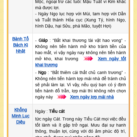
Mộc, ngoại trừ các tuổi: Mậu Tuất vì Kim khắc
mà được lợi.
- Ngày Ngọ lục hợp với Mùi, tam hợp với Dần
và Tuất thành Hỏa cục (Xung Tý, hình Ngọ,
hình Dậu, hại Sửu, phá Mão, tuyệt Hợi)
Bành Tổ
-
Giáp
: “Bất khai thương tài vật hao vong” -
Bách Kị
Không nên tiến hành mở kho tránh tiền của
Nhật
hao mất, vì vậy ngày nay không nên tiến hành
mở kho, khai trương
>>>
Xem ngày tốt
khai trương
-
Ngọ
: “Bất thiêm cái thất chủ canh trương” -
Không nên tiến hành lợp mái nhà để tránh chủ
sẽ phải làm lại. Vì vậy, nếu quý bạn có ý định
tiến hành đổ trần, lợp mái thì không nên chọn
ngày này
>>>
Xem ngày lợp mái nhà
Khổng
Ngày :
Tiểu cát
Minh Lục
tức ngày Cát. Trong này Tiểu Cát mọi việc đều
Diệu
tốt lành và ít gặp trở ngại. Mưu đại sự hanh
thông, thuận lợi, cùng với đó âm phúc độ trì,