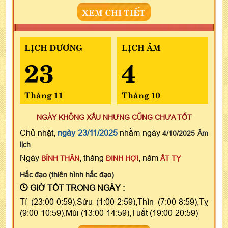
XEM CHI TIẾT
LỊCH DƯƠNG
LỊCH ÂM
23
4
Tháng 11
Tháng 10
NGÀY KHÔNG XẤU NHƯNG CŨNG CHƯA TỐT
Chủ nhật,
ngày 23/11/2025
nhằm ngày
4/10/2025 Âm
lịch
Ngày
, tháng
, năm
BÍNH THÂN
ĐINH HỢI
ẤT TỴ
Hắc đạo (thiên hình hắc đạo)
GIỜ TỐT TRONG NGÀY :
Tí (23:00-0:59),Sửu (1:00-2:59),Thìn (7:00-8:59),Tỵ
(9:00-10:59),Mùi (13:00-14:59),Tuất (19:00-20:59)