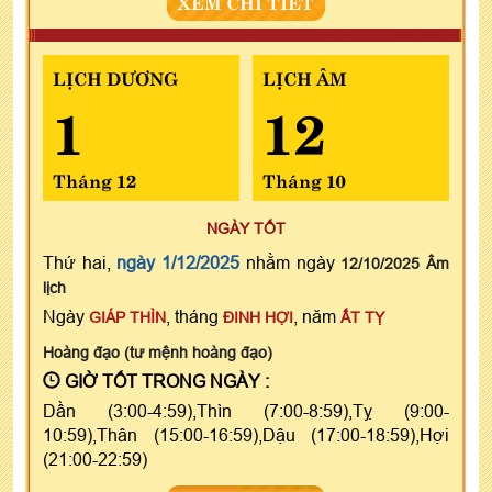
XEM CHI TIẾT
LỊCH DƯƠNG
LỊCH ÂM
1
12
Tháng 12
Tháng 10
NGÀY TỐT
Thứ hai,
ngày 1/12/2025
nhằm ngày
12/10/2025 Âm
lịch
Ngày
, tháng
, năm
GIÁP THÌN
ĐINH HỢI
ẤT TỴ
Hoàng đạo (tư mệnh hoàng đạo)
GIỜ TỐT TRONG NGÀY :
Dần (3:00-4:59),Thìn (7:00-8:59),Tỵ (9:00-
10:59),Thân (15:00-16:59),Dậu (17:00-18:59),Hợi
(21:00-22:59)