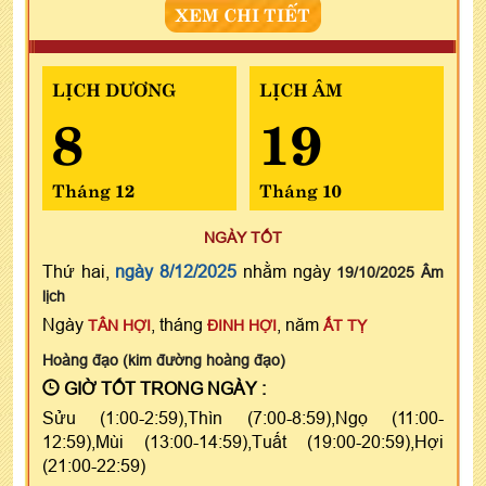
XEM CHI TIẾT
LỊCH DƯƠNG
LỊCH ÂM
8
19
Tháng 12
Tháng 10
NGÀY TỐT
Thứ hai,
ngày 8/12/2025
nhằm ngày
19/10/2025 Âm
lịch
Ngày
, tháng
, năm
TÂN HỢI
ĐINH HỢI
ẤT TỴ
Hoàng đạo (kim đường hoàng đạo)
GIỜ TỐT TRONG NGÀY :
Sửu (1:00-2:59),Thìn (7:00-8:59),Ngọ (11:00-
12:59),Mùi (13:00-14:59),Tuất (19:00-20:59),Hợi
(21:00-22:59)