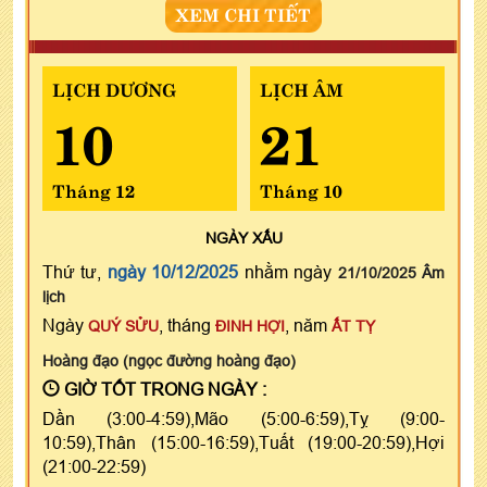
XEM CHI TIẾT
LỊCH DƯƠNG
LỊCH ÂM
10
21
Tháng 12
Tháng 10
NGÀY
XẤU
Thứ tư,
ngày 10/12/2025
nhằm ngày
21/10/2025 Âm
lịch
Ngày
, tháng
, năm
QUÝ SỬU
ĐINH HỢI
ẤT TỴ
Hoàng đạo (ngọc đường hoàng đạo)
GIỜ TỐT TRONG NGÀY :
Dần (3:00-4:59),Mão (5:00-6:59),Tỵ (9:00-
10:59),Thân (15:00-16:59),Tuất (19:00-20:59),Hợi
(21:00-22:59)