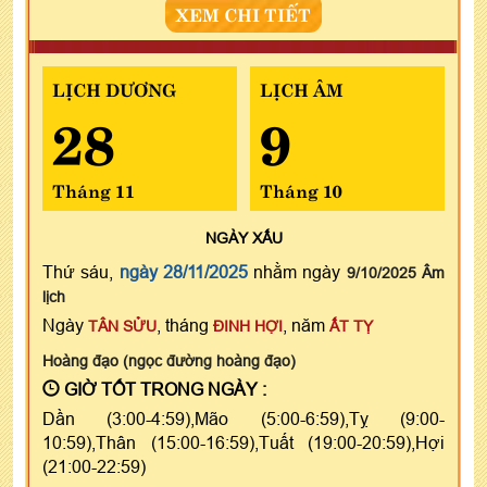
XEM CHI TIẾT
LỊCH DƯƠNG
LỊCH ÂM
28
9
Tháng 11
Tháng 10
NGÀY
XẤU
Thứ sáu,
ngày 28/11/2025
nhằm ngày
9/10/2025 Âm
lịch
Ngày
, tháng
, năm
TÂN SỬU
ĐINH HỢI
ẤT TỴ
Hoàng đạo (ngọc đường hoàng đạo)
GIỜ TỐT TRONG NGÀY :
Dần (3:00-4:59),Mão (5:00-6:59),Tỵ (9:00-
10:59),Thân (15:00-16:59),Tuất (19:00-20:59),Hợi
(21:00-22:59)