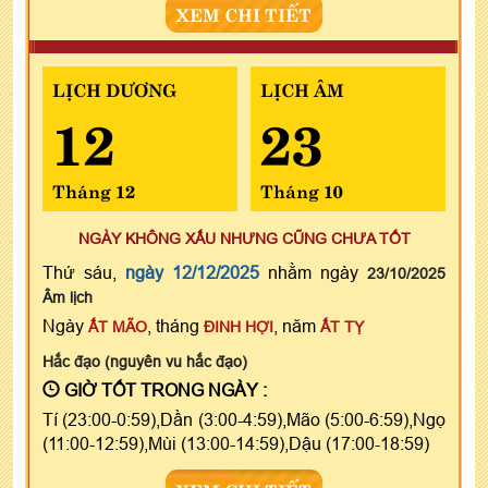
XEM CHI TIẾT
LỊCH DƯƠNG
LỊCH ÂM
12
23
Tháng 12
Tháng 10
NGÀY KHÔNG XẤU NHƯNG CŨNG CHƯA TỐT
Thứ sáu,
ngày 12/12/2025
nhằm ngày
23/10/2025
Âm lịch
Ngày
, tháng
, năm
ẤT MÃO
ĐINH HỢI
ẤT TỴ
Hắc đạo (nguyên vu hắc đạo)
GIỜ TỐT TRONG NGÀY :
Tí (23:00-0:59),Dần (3:00-4:59),Mão (5:00-6:59),Ngọ
(11:00-12:59),Mùi (13:00-14:59),Dậu (17:00-18:59)