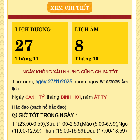
XEM CHI TIẾT
LỊCH DƯƠNG
LỊCH ÂM
27
8
Tháng 11
Tháng 10
NGÀY KHÔNG XẤU NHƯNG CŨNG CHƯA TỐT
Thứ năm,
ngày 27/11/2025
nhằm ngày
8/10/2025 Âm
lịch
Ngày
, tháng
, năm
CANH TÝ
ĐINH HỢI
ẤT TỴ
Hắc đạo (bạch hổ hắc đạo)
GIỜ TỐT TRONG NGÀY :
Tí (23:00-0:59),Sửu (1:00-2:59),Mão (5:00-6:59),Ngọ
(11:00-12:59),Thân (15:00-16:59),Dậu (17:00-18:59)