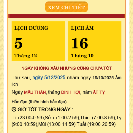
XEM CHI TIẾT
LỊCH DƯƠNG
LỊCH ÂM
5
16
Tháng 12
Tháng 10
NGÀY KHÔNG XẤU NHƯNG CŨNG CHƯA TỐT
Thứ sáu,
ngày 5/12/2025
nhằm ngày
16/10/2025 Âm
lịch
Ngày
, tháng
, năm
MẬU THÂN
ĐINH HỢI
ẤT TỴ
Hắc đạo (thiên hình hắc đạo)
GIỜ TỐT TRONG NGÀY :
Tí (23:00-0:59),Sửu (1:00-2:59),Thìn (7:00-8:59),Tỵ
(9:00-10:59),Mùi (13:00-14:59),Tuất (19:00-20:59)