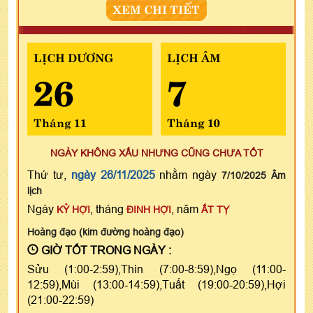
XEM CHI TIẾT
LỊCH DƯƠNG
LỊCH ÂM
26
7
Tháng 11
Tháng 10
NGÀY KHÔNG XẤU NHƯNG CŨNG CHƯA TỐT
Thứ tư,
ngày 26/11/2025
nhằm ngày
7/10/2025 Âm
lịch
Ngày
, tháng
, năm
KỶ HỢI
ĐINH HỢI
ẤT TỴ
Hoàng đạo (kim đường hoàng đạo)
GIỜ TỐT TRONG NGÀY :
Sửu (1:00-2:59),Thìn (7:00-8:59),Ngọ (11:00-
12:59),Mùi (13:00-14:59),Tuất (19:00-20:59),Hợi
(21:00-22:59)