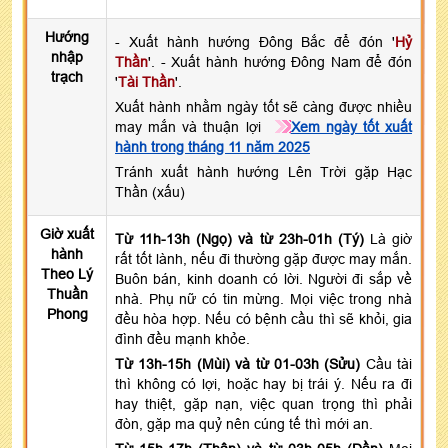
Hướng
- Xuất hành hướng Đông Bắc để đón '
Hỷ
nhập
Thần
'. - Xuất hành hướng Đông Nam để đón
trạch
'
Tài Thần
'.
Xuất hành nhằm ngày tốt sẽ càng được nhiều
may mắn và thuận lợi
Xem ngày tốt xuất
hành trong tháng 11 năm 2025
Tránh xuất hành hướng Lên Trời gặp Hạc
Thần (xấu)
Giờ xuất
Từ 11h-13h (Ngọ) và từ 23h-01h (Tý)
Là giờ
hành
rất tốt lành, nếu đi thường gặp được may mắn.
Theo Lý
Buôn bán, kinh doanh có lời. Người đi sắp về
Thuần
nhà. Phụ nữ có tin mừng. Mọi việc trong nhà
Phong
đều hòa hợp. Nếu có bệnh cầu thì sẽ khỏi, gia
đình đều mạnh khỏe.
Từ 13h-15h (Mùi) và từ 01-03h (Sửu)
Cầu tài
thì không có lợi, hoặc hay bị trái ý. Nếu ra đi
hay thiệt, gặp nạn, việc quan trọng thì phải
đòn, gặp ma quỷ nên cúng tế thì mới an.