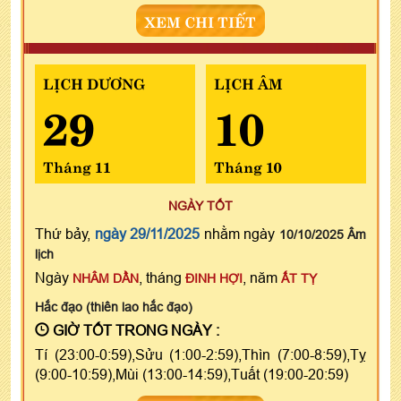
XEM CHI TIẾT
LỊCH DƯƠNG
LỊCH ÂM
29
10
Tháng 11
Tháng 10
NGÀY TỐT
Thứ bảy,
ngày 29/11/2025
nhằm ngày
10/10/2025 Âm
lịch
Ngày
, tháng
, năm
NHÂM DẦN
ĐINH HỢI
ẤT TỴ
Hắc đạo (thiên lao hắc đạo)
GIỜ TỐT TRONG NGÀY :
Tí (23:00-0:59),Sửu (1:00-2:59),Thìn (7:00-8:59),Tỵ
(9:00-10:59),Mùi (13:00-14:59),Tuất (19:00-20:59)