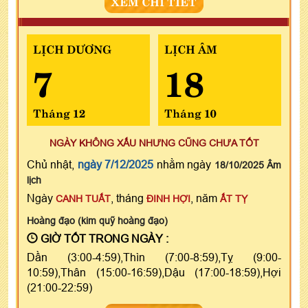
XEM CHI TIẾT
LỊCH DƯƠNG
LỊCH ÂM
7
18
Tháng 12
Tháng 10
NGÀY KHÔNG XẤU NHƯNG CŨNG CHƯA TỐT
Chủ nhật,
ngày 7/12/2025
nhằm ngày
18/10/2025 Âm
lịch
Ngày
, tháng
, năm
CANH TUẤT
ĐINH HỢI
ẤT TỴ
Hoàng đạo (kim quỹ hoàng đạo)
GIỜ TỐT TRONG NGÀY :
Dần (3:00-4:59),Thìn (7:00-8:59),Tỵ (9:00-
10:59),Thân (15:00-16:59),Dậu (17:00-18:59),Hợi
(21:00-22:59)