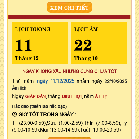
XEM CHI TIẾT
LỊCH DƯƠNG
LỊCH ÂM
11
22
Tháng 12
Tháng 10
NGÀY KHÔNG XẤU NHƯNG CŨNG CHƯA TỐT
Thứ năm,
ngày 11/12/2025
nhằm ngày
22/10/2025
Âm lịch
Ngày
, tháng
, năm
GIÁP DẦN
ĐINH HỢI
ẤT TỴ
Hắc đạo (thiên lao hắc đạo)
GIỜ TỐT TRONG NGÀY :
Tí (23:00-0:59),Sửu (1:00-2:59),Thìn (7:00-8:59),Tỵ
(9:00-10:59),Mùi (13:00-14:59),Tuất (19:00-20:59)