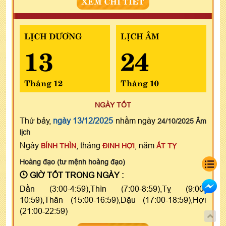
XEM CHI TIẾT
LỊCH DƯƠNG
LỊCH ÂM
13
24
Tháng 12
Tháng 10
NGÀY TỐT
Thứ bảy,
ngày 13/12/2025
nhằm ngày
24/10/2025 Âm
lịch
Ngày
, tháng
, năm
BÍNH THÌN
ĐINH HỢI
ẤT TỴ
Hoàng đạo (tư mệnh hoàng đạo)
GIỜ TỐT TRONG NGÀY :
Dần (3:00-4:59),Thìn (7:00-8:59),Tỵ (9:00-
10:59),Thân (15:00-16:59),Dậu (17:00-18:59),Hợi
(21:00-22:59)