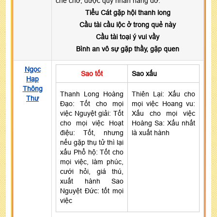
che chở, được quý nhân nâng đỡ.
Tiểu Cát gặp hội thanh long
Cầu tài cầu lộc ở trong quẻ này
Cầu tài toại ý vui vầy
Bình an vô sự gặp thầy, gặp quen
Ngọc
Sao tốt
Sao xấu
Hạp
Thông
Thanh Long Hoàng
Thiên Lại: Xấu cho
Thư
Đạo: Tốt cho mọi
mọi việc Hoang vu:
việc Nguyệt giải: Tốt
Xấu cho mọi việc
cho mọi việc Hoạt
Hoàng Sa: Xấu nhất
điệu: Tốt, nhưng
là xuất hành
nếu gặp thụ tử thì lại
xấu Phổ hộ: Tốt cho
mọi việc, làm phúc,
cưới hỏi, giá thú,
xuất hành Sao
Nguyệt Đức: tốt mọi
việc