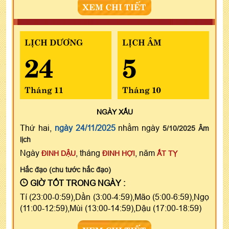
XEM CHI TIẾT
LỊCH DƯƠNG
LỊCH ÂM
24
5
Tháng 11
Tháng 10
NGÀY
XẤU
Thứ hai,
ngày 24/11/2025
nhằm ngày
5/10/2025 Âm
lịch
Ngày
, tháng
, năm
ĐINH DẬU
ĐINH HỢI
ẤT TỴ
Hắc đạo (chu tước hắc đạo)
GIỜ TỐT TRONG NGÀY :
Tí (23:00-0:59),Dần (3:00-4:59),Mão (5:00-6:59),Ngọ
(11:00-12:59),Mùi (13:00-14:59),Dậu (17:00-18:59)