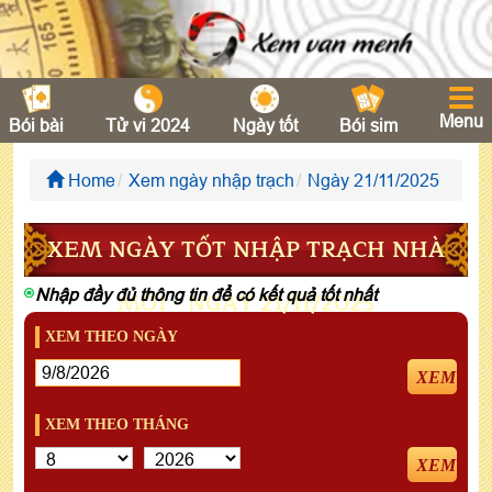
Menu
Bói bài
Tử vi 2024
Ngày tốt
Bói sim
Home
Xem ngày nhập trạch
Ngày 21/11/2025
XEM NGÀY TỐT NHẬP TRẠCH NHÀ
Nhập đầy đủ thông tin để có kết quả tốt nhất
MỚI - NGÀY 21/11/2025
XEM THEO NGÀY
XEM
XEM THEO THÁNG
XEM