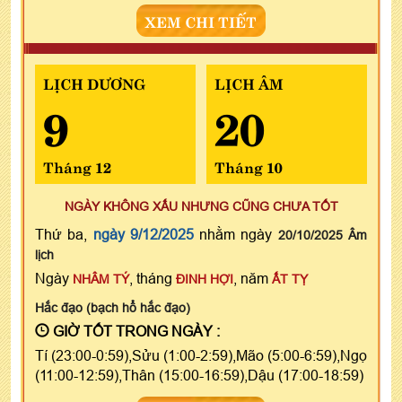
XEM CHI TIẾT
LỊCH DƯƠNG
LỊCH ÂM
9
20
Tháng 12
Tháng 10
NGÀY KHÔNG XẤU NHƯNG CŨNG CHƯA TỐT
Thứ ba,
ngày 9/12/2025
nhằm ngày
20/10/2025 Âm
lịch
Ngày
, tháng
, năm
NHÂM TÝ
ĐINH HỢI
ẤT TỴ
Hắc đạo (bạch hổ hắc đạo)
GIỜ TỐT TRONG NGÀY :
Tí (23:00-0:59),Sửu (1:00-2:59),Mão (5:00-6:59),Ngọ
(11:00-12:59),Thân (15:00-16:59),Dậu (17:00-18:59)