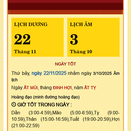
LỊCH DƯƠNG
LỊCH ÂM
22
3
Tháng 11
Tháng 10
NGÀY TỐT
Thứ bảy,
ngày 22/11/2025
nhằm ngày
3/10/2025 Âm
lịch
Ngày
, tháng
, năm
ẤT MÙI
ĐINH HỢI
ẤT TỴ
Hoàng đạo (minh đường hoàng đạo)
GIỜ TỐT TRONG NGÀY :
Dần (3:00-4:59),Mão (5:00-6:59),Tỵ (9:00-
10:59),Thân (15:00-16:59),Tuất (19:00-20:59),Hợi
(21:00-22:59)