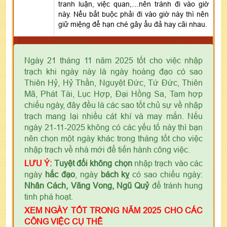
tranh luận, việc quan,…nên tránh đi vào giờ
này. Nếu bắt buộc phải đi vào giờ này thì nên
giữ miệng để hạn ché gây ẩu đả hay cãi nhau.
Ngày 21 tháng 11 năm 2025 tốt cho việc nhập
trạch khi ngày này là ngày hoàng đạo có sao
Thiên Hỷ, Hỷ Thần, Nguyệt Đức, Tứ Đức, Thiên
Mã, Phát Tài, Lục Hợp, Đại Hồng Sa, Tam hợp
chiếu ngày, đây đều là các sao tốt chủ sự về nhập
trạch mang lại nhiều cát khí và may mắn. Nếu
ngày 21-11-2025 không có các yếu tố này thì bạn
nên chọn một ngày khác trong tháng tốt cho việc
nhập trạch về nhà mới để tiến hành công việc.
LƯU Ý:
Tuyệt đối không chọn
nhập trạch vào các
ngày
hắc đạo
, ngày
bách kỵ
có sao chiếu ngày:
Nhân Cách, Vãng Vong, Ngũ Quỷ
để tránh hung
tinh phá hoạt.
XEM NGÀY TỐT TRONG NĂM 2025 CHO CÁC
CÔNG VIỆC CỤ THỂ