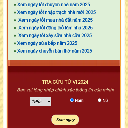
♦
Xem ngày tốt chuyển nhà năm 2025
♦
Xem ngày tốt nhập trạch nhà mới 2025
♦
Xem ngày tốt mua nhà đất năm 2025
♦
Xem ngày tốt động thổ làm nhà 2025
♦
Xem ngày tốt xây sửa nhà cửa 2025
♦
Xem ngày sửa bếp năm 2025
♦
Xem ngày chuyển bàn thờ năm 2025
TRA CỨU TỬ VI 2024
Bạn vui lòng nhập chính xác thông tin của mình!
Nam
Nữ