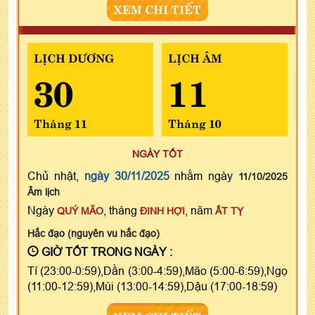
XEM CHI TIẾT
LỊCH DƯƠNG
LỊCH ÂM
30
11
Tháng 11
Tháng 10
NGÀY TỐT
Chủ nhật,
ngày 30/11/2025
nhằm ngày
11/10/2025
Âm lịch
Ngày
, tháng
, năm
QUÝ MÃO
ĐINH HỢI
ẤT TỴ
Hắc đạo (nguyên vu hắc đạo)
GIỜ TỐT TRONG NGÀY :
Tí (23:00-0:59),Dần (3:00-4:59),Mão (5:00-6:59),Ngọ
(11:00-12:59),Mùi (13:00-14:59),Dậu (17:00-18:59)