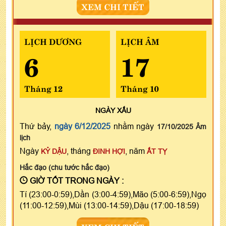
XEM CHI TIẾT
LỊCH DƯƠNG
LỊCH ÂM
6
17
Tháng 12
Tháng 10
NGÀY
XẤU
Thứ bảy,
ngày 6/12/2025
nhằm ngày
17/10/2025 Âm
lịch
Ngày
, tháng
, năm
KỶ DẬU
ĐINH HỢI
ẤT TỴ
Hắc đạo (chu tước hắc đạo)
GIỜ TỐT TRONG NGÀY :
Tí (23:00-0:59),Dần (3:00-4:59),Mão (5:00-6:59),Ngọ
(11:00-12:59),Mùi (13:00-14:59),Dậu (17:00-18:59)