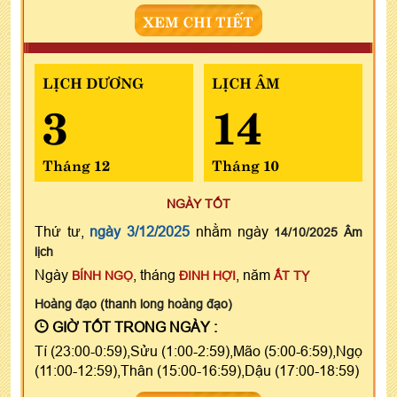
XEM CHI TIẾT
LỊCH DƯƠNG
LỊCH ÂM
3
14
Tháng 12
Tháng 10
NGÀY TỐT
Thứ tư,
ngày 3/12/2025
nhằm ngày
14/10/2025 Âm
lịch
Ngày
, tháng
, năm
BÍNH NGỌ
ĐINH HỢI
ẤT TỴ
Hoàng đạo (thanh long hoàng đạo)
GIỜ TỐT TRONG NGÀY :
Tí (23:00-0:59),Sửu (1:00-2:59),Mão (5:00-6:59),Ngọ
(11:00-12:59),Thân (15:00-16:59),Dậu (17:00-18:59)