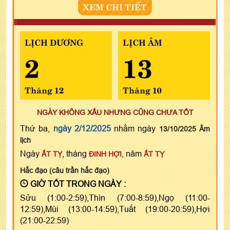
XEM CHI TIẾT
LỊCH DƯƠNG
LỊCH ÂM
2
13
Tháng 12
Tháng 10
NGÀY KHÔNG XẤU NHƯNG CŨNG CHƯA TỐT
Thứ ba,
ngày 2/12/2025
nhằm ngày
13/10/2025 Âm
lịch
Ngày
, tháng
, năm
ẤT TỴ
ĐINH HỢI
ẤT TỴ
Hắc đạo (câu trần hắc đạo)
GIỜ TỐT TRONG NGÀY :
Sửu (1:00-2:59),Thìn (7:00-8:59),Ngọ (11:00-
12:59),Mùi (13:00-14:59),Tuất (19:00-20:59),Hợi
(21:00-22:59)