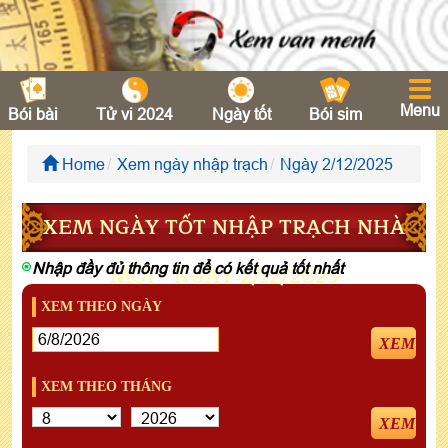
Menu
Bói bài
Tử vi 2024
Ngày tốt
Bói sim
Home
Xem ngày nhập trạch
Ngày 2/12/2025
XEM NGÀY TỐT NHẬP TRẠCH NHÀ
Nhập đầy đủ thông tin để có kết quả tốt nhất
MỚI - NGÀY 2/12/2025
XEM THEO NGÀY
XEM
XEM THEO THÁNG
XEM