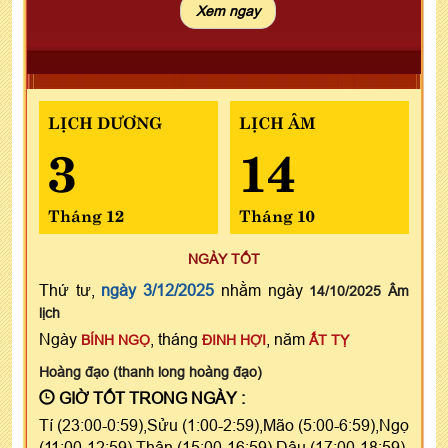
LỊCH DƯƠNG
LỊCH ÂM
3
14
Tháng 12
Tháng 10
NGÀY TỐT
Thứ tư,
ngày 3/12/2025
nhằm ngày
14/10/2025 Âm
lịch
Ngày
, tháng
, năm
BÍNH NGỌ
ĐINH HỢI
ẤT TỴ
Hoàng đạo (thanh long hoàng đạo)
GIỜ TỐT TRONG NGÀY :
Tí (23:00-0:59),Sửu (1:00-2:59),Mão (5:00-6:59),Ngọ
(11:00-12:59),Thân (15:00-16:59),Dậu (17:00-18:59)