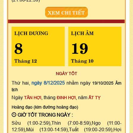
XEM CHI TIẾT
LỊCH DƯƠNG
LỊCH ÂM
8
19
Tháng 12
Tháng 10
NGÀY TỐT
Thứ hai,
ngày 8/12/2025
nhằm ngày
19/10/2025 Âm
lịch
Ngày
, tháng
, năm
TÂN HỢI
ĐINH HỢI
ẤT TỴ
Hoàng đạo (kim đường hoàng đạo)
GIỜ TỐT TRONG NGÀY :
Sửu (1:00-2:59),Thìn (7:00-8:59),Ngọ (11:00-
12:59),Mùi (13:00-14:59),Tuất (19:00-20:59),Hợi