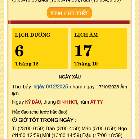
XEM CHI TIẾT
LỊCH DƯƠNG
LỊCH ÂM
6
17
Tháng 12
Tháng 10
NGÀY
XẤU
Thứ bảy,
ngày 6/12/2025
nhằm ngày
17/10/2025 Âm
lịch
Ngày
, tháng
, năm
KỶ DẬU
ĐINH HỢI
ẤT TỴ
Hắc đạo (chu tước hắc đạo)
GIỜ TỐT TRONG NGÀY :
Tí (23:00-0:59),Dần (3:00-4:59),Mão (5:00-6:59),Ngọ
(11:00-12:59),Mùi (13:00-14:59),Dậu (17:00-18:59)