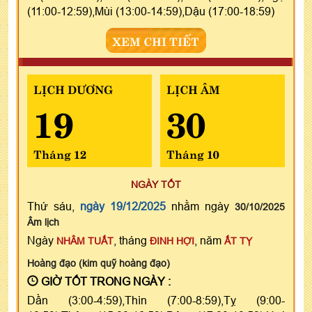
(11:00-12:59),Mùi (13:00-14:59),Dậu (17:00-18:59)
XEM CHI TIẾT
LỊCH DƯƠNG
LỊCH ÂM
19
30
Tháng 12
Tháng 10
NGÀY TỐT
Thứ sáu,
ngày 19/12/2025
nhằm ngày
30/10/2025
Âm lịch
Ngày
, tháng
, năm
NHÂM TUẤT
ĐINH HỢI
ẤT TỴ
Hoàng đạo (kim quỹ hoàng đạo)
GIỜ TỐT TRONG NGÀY :
Dần (3:00-4:59),Thìn (7:00-8:59),Tỵ (9:00-