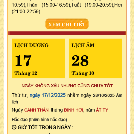
10:59),Thân (15:00-16:59),Tuất (19:00-20:59),Hợi
(21:00-22:59)
XEM CHI TIẾT
LỊCH DƯƠNG
LỊCH ÂM
17
28
Tháng 12
Tháng 10
NGÀY KHÔNG XẤU NHƯNG CŨNG CHƯA TỐT
Thứ tư,
ngày 17/12/2025
nhằm ngày
28/10/2025 Âm
lịch
Ngày
, tháng
, năm
CANH THÂN
ĐINH HỢI
ẤT TỴ
Hắc đạo (thiên hình hắc đạo)
GIỜ TỐT TRONG NGÀY :