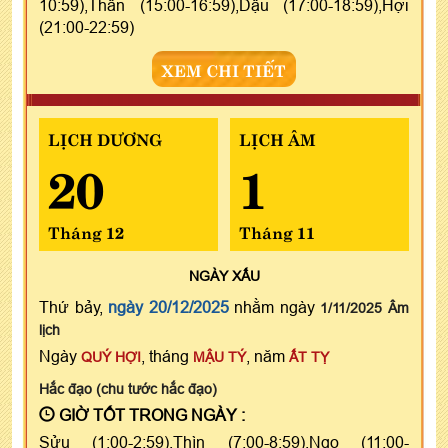
10:59),Thân (15:00-16:59),Dậu (17:00-18:59),Hợi
(21:00-22:59)
XEM CHI TIẾT
LỊCH DƯƠNG
LỊCH ÂM
20
1
Tháng 12
Tháng 11
NGÀY
XẤU
Thứ bảy,
ngày 20/12/2025
nhằm ngày
1/11/2025 Âm
lịch
Ngày
, tháng
, năm
QUÝ HỢI
MẬU TÝ
ẤT TỴ
Hắc đạo (chu tước hắc đạo)
GIỜ TỐT TRONG NGÀY :
Sửu (1:00-2:59),Thìn (7:00-8:59),Ngọ (11:00-