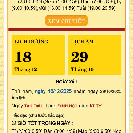
Tí (23:00-0:59),Sửu (1:00-2:59),Thìn (7:00-8:59),Tỵ
(9:00-10:59),Mùi (13:00-14:59),Tuất (19:00-20:59)
XEM CHI TIẾT
LỊCH DƯƠNG
LỊCH ÂM
18
29
Tháng 12
Tháng 10
NGÀY
XẤU
Thứ năm,
ngày 18/12/2025
nhằm ngày
29/10/2025
Âm lịch
Ngày
, tháng
, năm
TÂN DẬU
ĐINH HỢI
ẤT TỴ
Hắc đạo (chu tước hắc đạo)
GIỜ TỐT TRONG NGÀY :
Tí (23:00-0:59),Dần (3:00-4:59),Mão (5:00-6:59),Ngọ