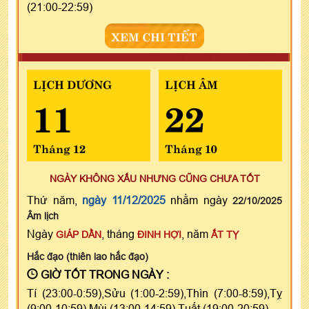
(21:00-22:59)
XEM CHI TIẾT
LỊCH DƯƠNG
LỊCH ÂM
11
22
Tháng 12
Tháng 10
NGÀY KHÔNG XẤU NHƯNG CŨNG CHƯA TỐT
Thứ năm,
ngày 11/12/2025
nhằm ngày
22/10/2025
Âm lịch
Ngày
, tháng
, năm
GIÁP DẦN
ĐINH HỢI
ẤT TỴ
Hắc đạo (thiên lao hắc đạo)
GIỜ TỐT TRONG NGÀY :
Tí (23:00-0:59),Sửu (1:00-2:59),Thìn (7:00-8:59),Tỵ
(9:00-10:59),Mùi (13:00-14:59),Tuất (19:00-20:59)