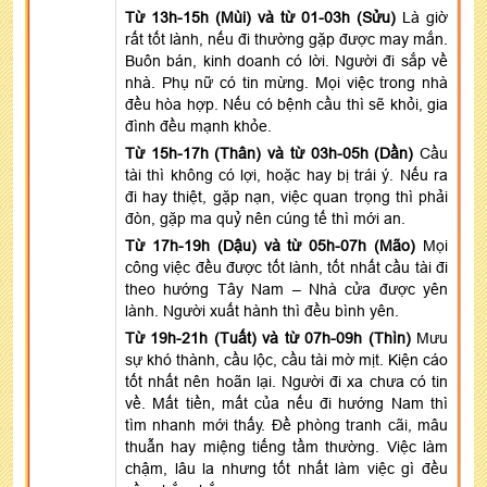
Từ 13h-15h (Mùi) và từ 01-03h (Sửu)
Là giờ
rất tốt lành, nếu đi thường gặp được may mắn.
Buôn bán, kinh doanh có lời. Người đi sắp về
nhà. Phụ nữ có tin mừng. Mọi việc trong nhà
đều hòa hợp. Nếu có bệnh cầu thì sẽ khỏi, gia
đình đều mạnh khỏe.
Từ 15h-17h (Thân) và từ 03h-05h (Dần)
Cầu
tài thì không có lợi, hoặc hay bị trái ý. Nếu ra
đi hay thiệt, gặp nạn, việc quan trọng thì phải
đòn, gặp ma quỷ nên cúng tế thì mới an.
Từ 17h-19h (Dậu) và từ 05h-07h (Mão)
Mọi
công việc đều được tốt lành, tốt nhất cầu tài đi
theo hướng Tây Nam – Nhà cửa được yên
lành. Người xuất hành thì đều bình yên.
Từ 19h-21h (Tuất) và từ 07h-09h (Thìn)
Mưu
sự khó thành, cầu lộc, cầu tài mờ mịt. Kiện cáo
tốt nhất nên hoãn lại. Người đi xa chưa có tin
về. Mất tiền, mất của nếu đi hướng Nam thì
tìm nhanh mới thấy. Đề phòng tranh cãi, mâu
thuẫn hay miệng tiếng tầm thường. Việc làm
chậm, lâu la nhưng tốt nhất làm việc gì đều