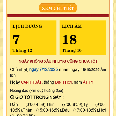
XEM CHI TIẾT
LỊCH DƯƠNG
LỊCH ÂM
7
18
Tháng 12
Tháng 10
NGÀY KHÔNG XẤU NHƯNG CŨNG CHƯA TỐT
Chủ nhật,
ngày 7/12/2025
nhằm ngày
18/10/2025 Âm
lịch
Ngày
, tháng
, năm
CANH TUẤT
ĐINH HỢI
ẤT TỴ
Hoàng đạo (kim quỹ hoàng đạo)
GIỜ TỐT TRONG NGÀY :
Dần (3:00-4:59),Thìn (7:00-8:59),Tỵ (9:00-
10:59),Thân (15:00-16:59),Dậu (17:00-18:59),Hợi
(21:00-22:59)