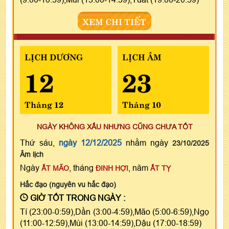
XEM CHI TIẾT
LỊCH DƯƠNG
LỊCH ÂM
12
23
Tháng 12
Tháng 10
NGÀY KHÔNG XẤU NHƯNG CŨNG CHƯA TỐT
Thứ sáu,
ngày 12/12/2025
nhằm ngày
23/10/2025
Âm lịch
Ngày
, tháng
, năm
ẤT MÃO
ĐINH HỢI
ẤT TỴ
Hắc đạo (nguyên vu hắc đạo)
GIỜ TỐT TRONG NGÀY :
Tí (23:00-0:59),Dần (3:00-4:59),Mão (5:00-6:59),Ngọ
(11:00-12:59),Mùi (13:00-14:59),Dậu (17:00-18:59)