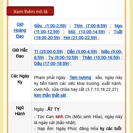
Xem thêm mô tả
Giờ
Sửu (1:00-2:59)
;
Thìn (7:00-8:59)
;
Ngọ
Hoàng
(11:00-12:59)
;
Mùi (13:00-14:59)
;
Tuất
Đạo
(19:00-20:59)
;
Hợi (21:00-22:59)
;
Giờ Hắc
Tí (23:00-0:59)
;
Dần (3:00-4:59)
;
Mão (5:00-
Đạo
6:59)
;
Tỵ (9:00-10:59)
;
Thân (15:00-16:59)
;
Dậu (17:00-18:59)
;
Các Ngày
Phạm phải ngày :
Tam nương
: xấu, ngày này
Kỵ
kỵ tiến hành các việc khai trương, xuất hành,
cưới hỏi, sửa chữa hay cất (3,7,13,18,22,27)
Kim thần thất sát
:
Ngũ
Ngày :
ẤT TỴ
Hành
- Tức Can
sinh
Chi (Mộc sinh Hỏa), ngày này
là ngày cát (bảo nhật).
- Nạp Âm: Ngày Phúc đăng Hỏa
kỵ các tuổi
: