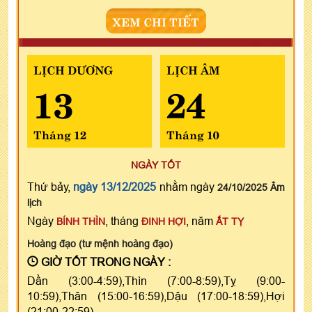
XEM CHI TIẾT
LỊCH DƯƠNG
LỊCH ÂM
13
24
Tháng 12
Tháng 10
NGÀY TỐT
Thứ bảy,
ngày 13/12/2025
nhằm ngày
24/10/2025 Âm
lịch
Ngày
, tháng
, năm
BÍNH THÌN
ĐINH HỢI
ẤT TỴ
Hoàng đạo (tư mệnh hoàng đạo)
GIỜ TỐT TRONG NGÀY :
Dần (3:00-4:59),Thìn (7:00-8:59),Tỵ (9:00-
10:59),Thân (15:00-16:59),Dậu (17:00-18:59),Hợi
(21:00-22:59)