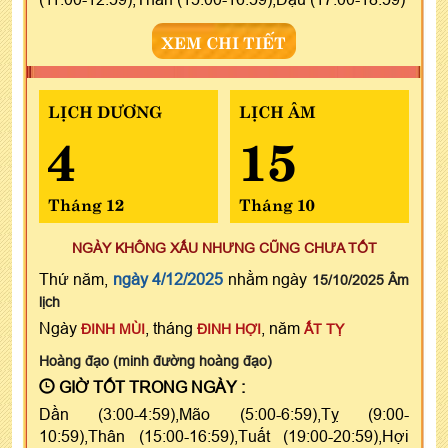
XEM CHI TIẾT
LỊCH DƯƠNG
LỊCH ÂM
4
15
Tháng 12
Tháng 10
NGÀY KHÔNG XẤU NHƯNG CŨNG CHƯA TỐT
Thứ năm,
ngày 4/12/2025
nhằm ngày
15/10/2025 Âm
lịch
Ngày
, tháng
, năm
ĐINH MÙI
ĐINH HỢI
ẤT TỴ
Hoàng đạo (minh đường hoàng đạo)
GIỜ TỐT TRONG NGÀY :
Dần (3:00-4:59),Mão (5:00-6:59),Tỵ (9:00-
10:59),Thân (15:00-16:59),Tuất (19:00-20:59),Hợi