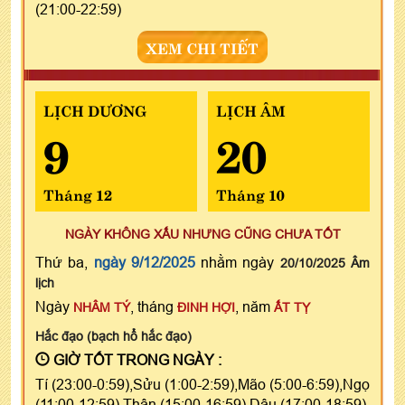
(21:00-22:59)
XEM CHI TIẾT
LỊCH DƯƠNG
LỊCH ÂM
9
20
Tháng 12
Tháng 10
NGÀY KHÔNG XẤU NHƯNG CŨNG CHƯA TỐT
Thứ ba,
ngày 9/12/2025
nhằm ngày
20/10/2025 Âm
lịch
Ngày
, tháng
, năm
NHÂM TÝ
ĐINH HỢI
ẤT TỴ
Hắc đạo (bạch hổ hắc đạo)
GIỜ TỐT TRONG NGÀY :
Tí (23:00-0:59),Sửu (1:00-2:59),Mão (5:00-6:59),Ngọ
(11:00-12:59),Thân (15:00-16:59),Dậu (17:00-18:59)