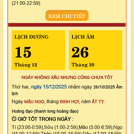
(21:00-22:59)
XEM CHI TIẾT
LỊCH DƯƠNG
LỊCH ÂM
15
26
Tháng 12
Tháng 10
NGÀY KHÔNG XẤU NHƯNG CŨNG CHƯA TỐT
Thứ hai,
ngày 15/12/2025
nhằm ngày
26/10/2025 Âm
lịch
Ngày
, tháng
, năm
MẬU NGỌ
ĐINH HỢI
ẤT TỴ
Hoàng đạo (thanh long hoàng đạo)
GIỜ TỐT TRONG NGÀY :
Tí (23:00-0:59),Sửu (1:00-2:59),Mão (5:00-6:59),Ngọ
(11:00-12:59),Thân (15:00-16:59),Dậu (17:00-18:59)