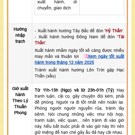
xuất hành, di
chuyển, giao dịch
Hướng
- Xuất hành hướng Tây Bắc để đón '
Hỷ Thần
'.
nhập
- Xuất hành hướng Đông Nam để đón '
Tài
trạch
Thần
'.
Xuất hành nhằm ngày tốt sẽ càng được nhiều
may mắn và thuận lợi
Xem ngày tốt xuất
hành trong tháng 12 năm 2025
Tránh xuất hành hướng Lên Trời gặp Hạc
Thần (xấu)
Giờ xuất
Từ 11h-13h (Ngọ) và từ 23h-01h (Tý)
Hay
hành
tranh luận, cãi cọ, gây chuyện đói kém, phải
Theo Lý
đề phòng. Người ra đi tốt nhất nên hoãn lại.
Thuần
Phòng người người nguyền rủa, tránh lây
Phong
bệnh. Nói chung những việc như hội họp,
tranh luận, việc quan,…nên tránh đi vào giờ
này. Nếu bắt buộc phải đi vào giờ này thì nên
giữ miệng để hạn ché gây ẩu đả hay cãi nhau.