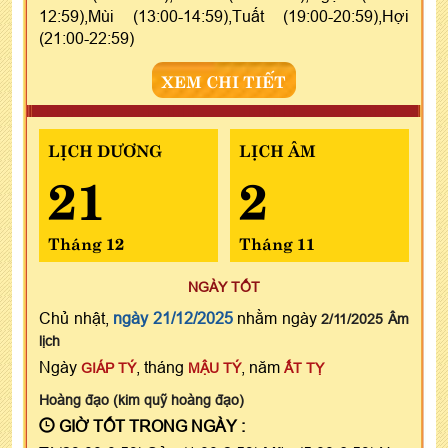
12:59),Mùi (13:00-14:59),Tuất (19:00-20:59),Hợi
(21:00-22:59)
XEM CHI TIẾT
LỊCH DƯƠNG
LỊCH ÂM
21
2
Tháng 12
Tháng 11
NGÀY TỐT
Chủ nhật,
ngày 21/12/2025
nhằm ngày
2/11/2025 Âm
lịch
Ngày
, tháng
, năm
GIÁP TÝ
MẬU TÝ
ẤT TỴ
Hoàng đạo (kim quỹ hoàng đạo)
GIỜ TỐT TRONG NGÀY :