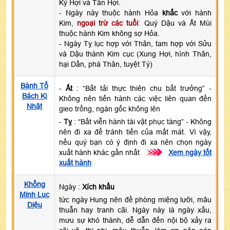
Kỷ Hợi và Tân Hợi.
- Ngày này thuộc hành Hỏa
khắc
với hành
Kim,
ngoại trừ các tuổi
: Quý Dậu và Ất Mùi
thuộc hành Kim không sợ Hỏa.
- Ngày Tỵ lục hợp với Thân, tam hợp với Sửu
và Dậu thành Kim cục (Xung Hợi, hình Thân,
hại Dần, phá Thân, tuyệt Tý)
Bành Tổ
-
Ất
: “Bất tải thực thiên chu bất trưởng” -
Bách Kị
Không nên tiến hành các việc liên quan đến
Nhật
gieo trồng, ngàn gốc không lên
-
Tỵ
: “Bất viễn hành tài vật phục tàng” - Không
nên đi xa để tránh tiền của mất mát. Vì vậy,
nếu quý bạn có ý định đi xa nên chọn ngày
xuất hành khác gần nhất
>>>
Xem ngày tốt
xuất hành
Khổng
Ngày :
Xích khẩu
Minh Lục
tức ngày Hung nên đề phòng miệng lưỡi, mâu
Diệu
thuẫn hay tranh cãi. Ngày này là ngày xấu,
mưu sự khó thành, dễ dẫn đến nội bộ xảy ra