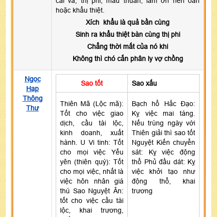
cãi vã, thị phi, mâu thuẫn, làm ơn nên oán
hoặc khẩu thiệt.
Xích khẩu là quả bần cùng
Sinh ra khẩu thiệt bàn cùng thị phi
Chẳng thời mất của nó khi
Không thì chó cắn phân ly vợ chồng
Ngọc
Sao tốt
Sao xấu
Hạp
Thông
Thiên Mã (Lộc mã):
Bạch hổ Hắc Đạo:
Thư
Tốt cho việc giao
Kỵ việc mai táng.
dịch, cầu tài lộc,
Nếu trùng ngày với
kinh doanh, xuất
Thiên giải thì sao tốt
hành. U Vi tinh: Tốt
Nguyệt Kiến chuyển
cho mọi việc Yếu
sát: Kỵ việc động
yên (thiên quý): Tốt
thổ Phủ đầu dát: Kỵ
cho mọi việc, nhất là
việc khởi tạo như
việc hôn nhân giá
động thổ, khai
thú Sao Nguyệt Ân:
trương
tốt cho việc cầu tài
lộc, khai trương,