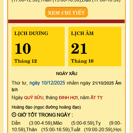
XEM CHI TIẾT
LỊCH DƯƠNG
LỊCH ÂM
10
21
Tháng 12
Tháng 10
NGÀY
XẤU
Thứ tư,
ngày 10/12/2025
nhằm ngày
21/10/2025 Âm
lịch
Ngày
, tháng
, năm
QUÝ SỬU
ĐINH HỢI
ẤT TỴ
Hoàng đạo (ngọc đường hoàng đạo)
GIỜ TỐT TRONG NGÀY :
Dần (3:00-4:59),Mão (5:00-6:59),Tỵ (9:00-
10:59),Thân (15:00-16:59),Tuất (19:00-20:59),Hợi