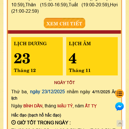
10:59),Thân (15:00-16:59),Tuất (19:00-20:59),Hợi
(21:00-22:59)
XEM CHI TIẾT
LỊCH DƯƠNG
LỊCH ÂM
23
4
Tháng 12
Tháng 11
NGÀY TỐT
Thứ ba,
ngày 23/12/2025
nhằm ngày
4/11/2025 Âm
lịch
Ngày
, tháng
, năm
BÍNH DẦN
MẬU TÝ
ẤT TỴ
Hắc đạo (bạch hổ hắc đạo)
GIỜ TỐT TRONG NGÀY :