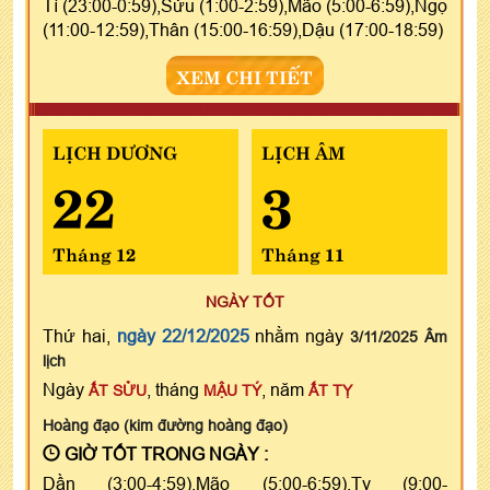
Tí (23:00-0:59),Sửu (1:00-2:59),Mão (5:00-6:59),Ngọ
(11:00-12:59),Thân (15:00-16:59),Dậu (17:00-18:59)
XEM CHI TIẾT
LỊCH DƯƠNG
LỊCH ÂM
22
3
Tháng 12
Tháng 11
NGÀY TỐT
Thứ hai,
ngày 22/12/2025
nhằm ngày
3/11/2025 Âm
lịch
Ngày
, tháng
, năm
ẤT SỬU
MẬU TÝ
ẤT TỴ
Hoàng đạo (kim đường hoàng đạo)
GIỜ TỐT TRONG NGÀY :
Dần (3:00-4:59),Mão (5:00-6:59),Tỵ (9:00-