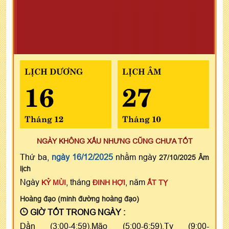
LỊCH DƯƠNG
LỊCH ÂM
16
27
Tháng 12
Tháng 10
NGÀY KHÔNG XẤU NHƯNG CŨNG CHƯA TỐT
Thứ ba,
ngày 16/12/2025
nhằm ngày
27/10/2025 Âm
lịch
Ngày
, tháng
, năm
KỶ MÙI
ĐINH HỢI
ẤT TỴ
Hoàng đạo (minh đường hoàng đạo)
GIỜ TỐT TRONG NGÀY :
Dần (3:00-4:59),Mão (5:00-6:59),Tỵ (9:00-