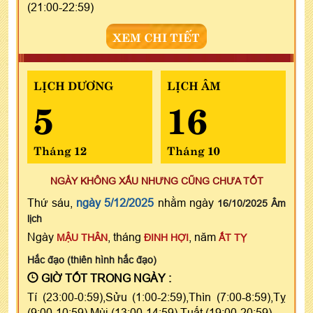
(21:00-22:59)
XEM CHI TIẾT
LỊCH DƯƠNG
LỊCH ÂM
5
16
Tháng 12
Tháng 10
NGÀY KHÔNG XẤU NHƯNG CŨNG CHƯA TỐT
Thứ sáu,
ngày 5/12/2025
nhằm ngày
16/10/2025 Âm
lịch
Ngày
, tháng
, năm
MẬU THÂN
ĐINH HỢI
ẤT TỴ
Hắc đạo (thiên hình hắc đạo)
GIỜ TỐT TRONG NGÀY :
Tí (23:00-0:59),Sửu (1:00-2:59),Thìn (7:00-8:59),Tỵ
(9:00-10:59),Mùi (13:00-14:59),Tuất (19:00-20:59)