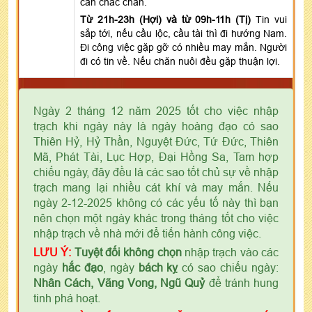
cần chắc chắn.
Từ 21h-23h (Hợi) và từ 09h-11h (Tị)
Tin vui
sắp tới, nếu cầu lộc, cầu tài thì đi hướng Nam.
Đi công việc gặp gỡ có nhiều may mắn. Người
đi có tin về. Nếu chăn nuôi đều gặp thuận lợi.
Ngày 2 tháng 12 năm 2025 tốt cho việc nhập
trạch khi ngày này là ngày hoàng đạo có sao
Thiên Hỷ, Hỷ Thần, Nguyệt Đức, Tứ Đức, Thiên
Mã, Phát Tài, Lục Hợp, Đại Hồng Sa, Tam hợp
chiếu ngày, đây đều là các sao tốt chủ sự về nhập
trạch mang lại nhiều cát khí và may mắn. Nếu
ngày 2-12-2025 không có các yếu tố này thì bạn
nên chọn một ngày khác trong tháng tốt cho việc
nhập trạch về nhà mới để tiến hành công việc.
LƯU Ý:
Tuyệt đối không chọn
nhập trạch vào các
ngày
hắc đạo
, ngày
bách kỵ
có sao chiếu ngày:
Nhân Cách, Vãng Vong, Ngũ Quỷ
để tránh hung
tinh phá hoạt.