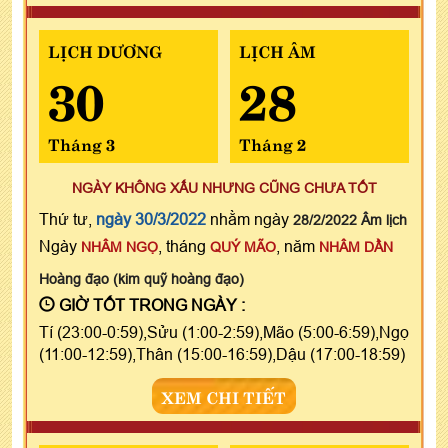
LỊCH DƯƠNG
LỊCH ÂM
30
28
Tháng 3
Tháng 2
NGÀY KHÔNG XẤU NHƯNG CŨNG CHƯA TỐT
Thứ tư,
ngày 30/3/2022
nhằm ngày
28/2/2022 Âm lịch
Ngày
, tháng
, năm
NHÂM NGỌ
QUÝ MÃO
NHÂM DẦN
Hoàng đạo (kim quỹ hoàng đạo)
GIỜ TỐT TRONG NGÀY :
Tí (23:00-0:59),Sửu (1:00-2:59),Mão (5:00-6:59),Ngọ
(11:00-12:59),Thân (15:00-16:59),Dậu (17:00-18:59)
XEM CHI TIẾT