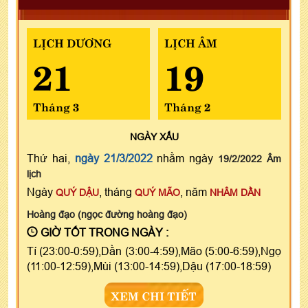
LỊCH DƯƠNG
LỊCH ÂM
21
19
Tháng 3
Tháng 2
NGÀY
XẤU
Thứ hai,
ngày 21/3/2022
nhằm ngày
19/2/2022 Âm
lịch
Ngày
, tháng
, năm
QUÝ DẬU
QUÝ MÃO
NHÂM DẦN
Hoàng đạo (ngọc đường hoàng đạo)
GIỜ TỐT TRONG NGÀY :
Tí (23:00-0:59),Dần (3:00-4:59),Mão (5:00-6:59),Ngọ
(11:00-12:59),Mùi (13:00-14:59),Dậu (17:00-18:59)
XEM CHI TIẾT