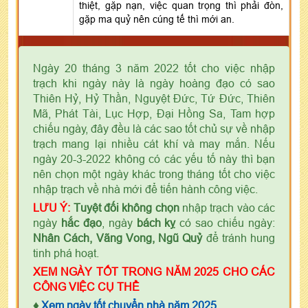
thiệt, gặp nạn, việc quan trọng thì phải đòn,
gặp ma quỷ nên cúng tế thì mới an.
Ngày 20 tháng 3 năm 2022 tốt cho việc nhập
trạch khi ngày này là ngày hoàng đạo có sao
Thiên Hỷ, Hỷ Thần, Nguyệt Đức, Tứ Đức, Thiên
Mã, Phát Tài, Lục Hợp, Đại Hồng Sa, Tam hợp
chiếu ngày, đây đều là các sao tốt chủ sự về nhập
trạch mang lại nhiều cát khí và may mắn. Nếu
ngày 20-3-2022 không có các yếu tố này thì bạn
nên chọn một ngày khác trong tháng tốt cho việc
nhập trạch về nhà mới để tiến hành công việc.
LƯU Ý:
Tuyệt đối không chọn
nhập trạch vào các
ngày
hắc đạo
, ngày
bách kỵ
có sao chiếu ngày:
Nhân Cách, Vãng Vong, Ngũ Quỷ
để tránh hung
tinh phá hoạt.
XEM NGÀY TỐT TRONG NĂM 2025 CHO CÁC
CÔNG VIỆC CỤ THỂ
♦
Xem ngày tốt chuyển nhà năm 2025