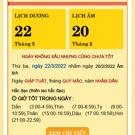
LỊCH DƯƠNG
LỊCH ÂM
22
20
Tháng 3
Tháng 2
NGÀY KHÔNG XẤU NHƯNG CŨNG CHƯA TỐT
Thứ ba,
ngày 22/3/2022
nhằm ngày
20/2/2022 Âm
lịch
Ngày
, tháng
, năm
GIÁP TUẤT
QUÝ MÃO
NHÂM DẦN
Hắc đạo (thiên lao hắc đạo)
GIỜ TỐT TRONG NGÀY :
Dần (3:00-4:59),Thìn (7:00-8:59),Tỵ (9:00-
10:59),Thân (15:00-16:59),Dậu (17:00-18:59),Hợi
(21:00-22:59)
XEM CHI TIẾT