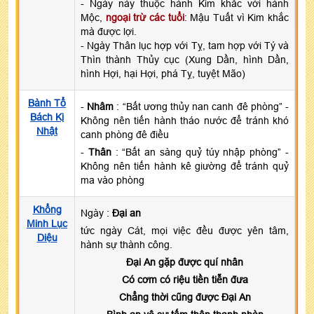
- Ngày này thuộc hành Kim khắc với hành
Mộc,
ngoại trừ các tuổi
: Mậu Tuất vì Kim khắc
mà được lợi.
- Ngày Thân lục hợp với Tỵ, tam hợp với Tý và
Thìn thành Thủy cục (Xung Dần, hình Dần,
hình Hợi, hại Hợi, phá Tỵ, tuyệt Mão)
Bành Tổ
-
Nhâm
: “Bất ương thủy nan canh đê phòng” -
Bách Kị
Không nên tiến hành tháo nước để tránh khó
Nhật
canh phòng đê điều
-
Thân
: “Bất an sàng quỷ túy nhập phòng” -
Không nên tiến hành kê giường để tránh quỷ
ma vào phòng
Khổng
Ngày :
Đại an
Minh Lục
tức ngày Cát, mọi việc đều được yên tâm,
Diệu
hành sự thành công.
Đại An gặp được quí nhân
Có cơm có riệu tiền tiễn đưa
Chẳng thời cũng được Đại An