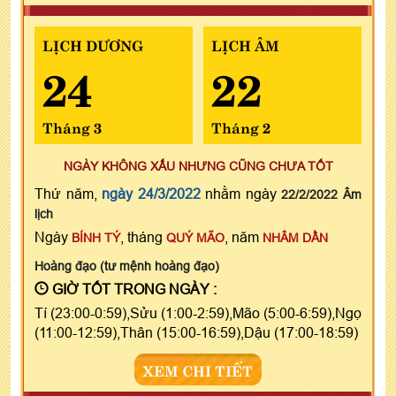
LỊCH DƯƠNG
LỊCH ÂM
24
22
Tháng 3
Tháng 2
NGÀY KHÔNG XẤU NHƯNG CŨNG CHƯA TỐT
Thứ năm,
ngày 24/3/2022
nhằm ngày
22/2/2022 Âm
lịch
Ngày
, tháng
, năm
BÍNH TÝ
QUÝ MÃO
NHÂM DẦN
Hoàng đạo (tư mệnh hoàng đạo)
GIỜ TỐT TRONG NGÀY :
Tí (23:00-0:59),Sửu (1:00-2:59),Mão (5:00-6:59),Ngọ
(11:00-12:59),Thân (15:00-16:59),Dậu (17:00-18:59)
XEM CHI TIẾT