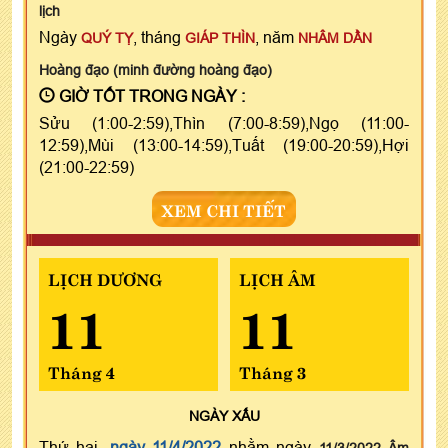
lịch
Ngày
, tháng
, năm
QUÝ TỴ
GIÁP THÌN
NHÂM DẦN
Hoàng đạo (minh đường hoàng đạo)
GIỜ TỐT TRONG NGÀY :
Sửu (1:00-2:59),Thìn (7:00-8:59),Ngọ (11:00-
12:59),Mùi (13:00-14:59),Tuất (19:00-20:59),Hợi
(21:00-22:59)
XEM CHI TIẾT
LỊCH DƯƠNG
LỊCH ÂM
11
11
Tháng 4
Tháng 3
NGÀY
XẤU
Thứ hai,
ngày 11/4/2022
nhằm ngày
11/3/2022 Âm