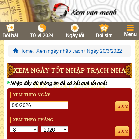
Menu
Bói bài
Tử vi 2024
Ngày tốt
Bói sim
Home
Xem ngày nhập trạch
Ngày 20/3/2022
XEM NGÀY TỐT NHẬP TRẠCH NHÀ
Nhập đầy đủ thông tin để có kết quả tốt nhất
MỚI - NGÀY 20/3/2022
XEM THEO NGÀY
XEM
XEM THEO THÁNG
XEM