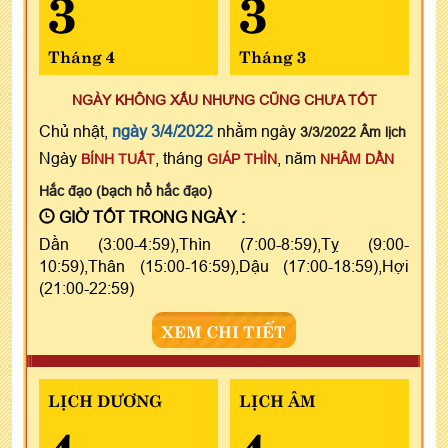
3
3
Tháng 4
Tháng 3
NGÀY KHÔNG XẤU NHƯNG CŨNG CHƯA TỐT
Chủ nhật,
ngày 3/4/2022
nhằm ngày
3/3/2022 Âm lịch
Ngày
, tháng
, năm
BÍNH TUẤT
GIÁP THÌN
NHÂM DẦN
Hắc đạo (bạch hổ hắc đạo)
GIỜ TỐT TRONG NGÀY :
Dần (3:00-4:59),Thìn (7:00-8:59),Tỵ (9:00-
10:59),Thân (15:00-16:59),Dậu (17:00-18:59),Hợi
(21:00-22:59)
XEM CHI TIẾT
LỊCH DƯƠNG
LỊCH ÂM
4
4