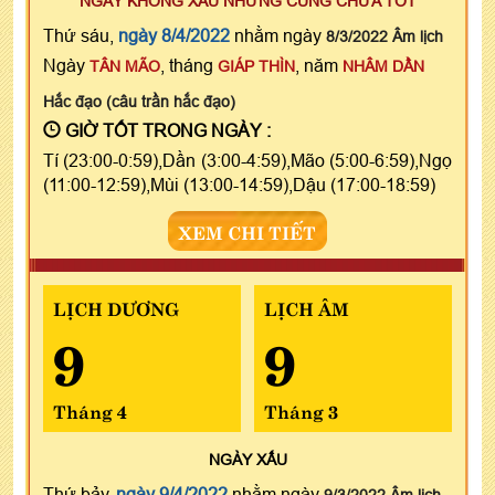
NGÀY KHÔNG XẤU NHƯNG CŨNG CHƯA TỐT
Thứ sáu,
ngày 8/4/2022
nhằm ngày
8/3/2022 Âm lịch
Ngày
, tháng
, năm
TÂN MÃO
GIÁP THÌN
NHÂM DẦN
Hắc đạo (câu trần hắc đạo)
GIỜ TỐT TRONG NGÀY :
Tí (23:00-0:59),Dần (3:00-4:59),Mão (5:00-6:59),Ngọ
(11:00-12:59),Mùi (13:00-14:59),Dậu (17:00-18:59)
XEM CHI TIẾT
LỊCH DƯƠNG
LỊCH ÂM
9
9
Tháng 4
Tháng 3
NGÀY
XẤU
Thứ bảy,
ngày 9/4/2022
nhằm ngày
9/3/2022 Âm lịch