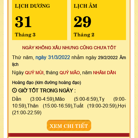
LỊCH DƯƠNG
LỊCH ÂM
31
29
Tháng 3
Tháng 2
NGÀY KHÔNG XẤU NHƯNG CŨNG CHƯA TỐT
Thứ năm,
ngày 31/3/2022
nhằm ngày
29/2/2022 Âm
lịch
Ngày
, tháng
, năm
QUÝ MÙI
QUÝ MÃO
NHÂM DẦN
Hoàng đạo (kim đường hoàng đạo)
GIỜ TỐT TRONG NGÀY :
Dần (3:00-4:59),Mão (5:00-6:59),Tỵ (9:00-
10:59),Thân (15:00-16:59),Tuất (19:00-20:59),Hợi
(21:00-22:59)
XEM CHI TIẾT