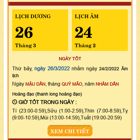
LỊCH DƯƠNG
LỊCH ÂM
26
24
Tháng 3
Tháng 2
NGÀY TỐT
Thứ bảy,
ngày 26/3/2022
nhằm ngày
24/2/2022 Âm
lịch
Ngày
, tháng
, năm
MẬU DẦN
QUÝ MÃO
NHÂM DẦN
Hoàng đạo (thanh long hoàng đạo)
GIỜ TỐT TRONG NGÀY :
Tí (23:00-0:59),Sửu (1:00-2:59),Thìn (7:00-8:59),Tỵ
(9:00-10:59),Mùi (13:00-14:59),Tuất (19:00-20:59)
XEM CHI TIẾT