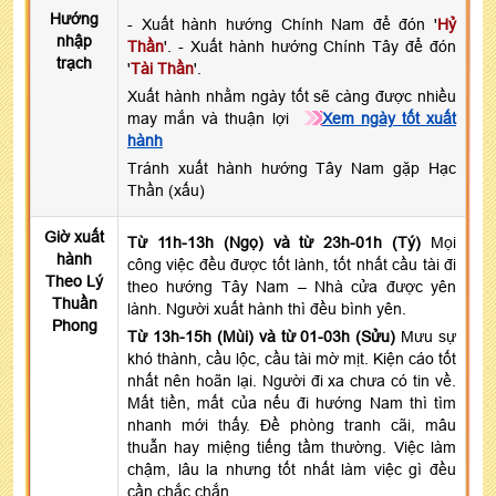
Hướng
- Xuất hành hướng Chính Nam để đón '
Hỷ
nhập
Thần
'. - Xuất hành hướng Chính Tây để đón
trạch
'
Tài Thần
'.
Xuất hành nhằm ngày tốt sẽ càng được nhiều
may mắn và thuận lợi
Xem ngày tốt xuất
hành
Tránh xuất hành hướng Tây Nam gặp Hạc
Thần (xấu)
Giờ xuất
Từ 11h-13h (Ngọ) và từ 23h-01h (Tý)
Mọi
hành
công việc đều được tốt lành, tốt nhất cầu tài đi
Theo Lý
theo hướng Tây Nam – Nhà cửa được yên
Thuần
lành. Người xuất hành thì đều bình yên.
Phong
Từ 13h-15h (Mùi) và từ 01-03h (Sửu)
Mưu sự
khó thành, cầu lộc, cầu tài mờ mịt. Kiện cáo tốt
nhất nên hoãn lại. Người đi xa chưa có tin về.
Mất tiền, mất của nếu đi hướng Nam thì tìm
nhanh mới thấy. Đề phòng tranh cãi, mâu
thuẫn hay miệng tiếng tầm thường. Việc làm
chậm, lâu la nhưng tốt nhất làm việc gì đều
cần chắc chắn.