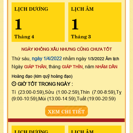
LỊCH DƯƠNG
LỊCH ÂM
1
1
Tháng 4
Tháng 3
NGÀY KHÔNG XẤU NHƯNG CŨNG CHƯA TỐT
Thứ sáu,
ngày 1/4/2022
nhằm ngày
1/3/2022 Âm lịch
Ngày
, tháng
, năm
GIÁP THÂN
GIÁP THÌN
NHÂM DẦN
Hoàng đạo (kim quỹ hoàng đạo)
GIỜ TỐT TRONG NGÀY :
Tí (23:00-0:59),Sửu (1:00-2:59),Thìn (7:00-8:59),Tỵ
(9:00-10:59),Mùi (13:00-14:59),Tuất (19:00-20:59)
XEM CHI TIẾT
LỊCH DƯƠNG
LỊCH ÂM