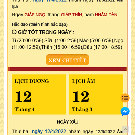
lịch
Ngày
, tháng
, năm
GIÁP NGỌ
GIÁP THÌN
NHÂM DẦN
Hắc đạo (thiên hình hắc đạo)
GIỜ TỐT TRONG NGÀY :
Tí (23:00-0:59),Sửu (1:00-2:59),Mão (5:00-6:59),Ngọ
(11:00-12:59),Thân (15:00-16:59),Dậu (17:00-18:59)
XEM CHI TIẾT
LỊCH DƯƠNG
LỊCH ÂM
12
12
Tháng 4
Tháng 3
NGÀY
XẤU
Thứ ba,
ngày 12/4/2022
nhằm ngày
12/3/2022 Âm