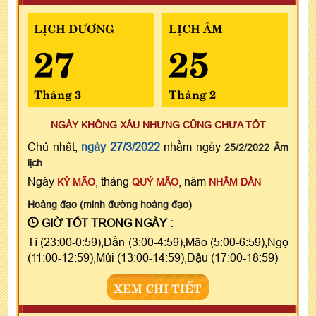
LỊCH DƯƠNG
LỊCH ÂM
27
25
Tháng 3
Tháng 2
NGÀY KHÔNG XẤU NHƯNG CŨNG CHƯA TỐT
Chủ nhật,
ngày 27/3/2022
nhằm ngày
25/2/2022 Âm
lịch
Ngày
, tháng
, năm
KỶ MÃO
QUÝ MÃO
NHÂM DẦN
Hoàng đạo (minh đường hoàng đạo)
GIỜ TỐT TRONG NGÀY :
Tí (23:00-0:59),Dần (3:00-4:59),Mão (5:00-6:59),Ngọ
(11:00-12:59),Mùi (13:00-14:59),Dậu (17:00-18:59)
XEM CHI TIẾT