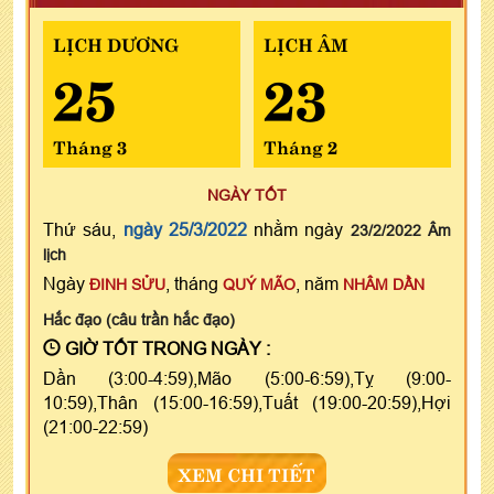
LỊCH DƯƠNG
LỊCH ÂM
25
23
Tháng 3
Tháng 2
NGÀY TỐT
Thứ sáu,
ngày 25/3/2022
nhằm ngày
23/2/2022 Âm
lịch
Ngày
, tháng
, năm
ĐINH SỬU
QUÝ MÃO
NHÂM DẦN
Hắc đạo (câu trần hắc đạo)
GIỜ TỐT TRONG NGÀY :
Dần (3:00-4:59),Mão (5:00-6:59),Tỵ (9:00-
10:59),Thân (15:00-16:59),Tuất (19:00-20:59),Hợi
(21:00-22:59)
XEM CHI TIẾT