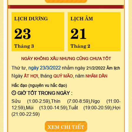
LỊCH DƯƠNG
LỊCH ÂM
23
21
Tháng 3
Tháng 2
NGÀY KHÔNG XẤU NHƯNG CŨNG CHƯA TỐT
Thứ tư,
ngày 23/3/2022
nhằm ngày
21/2/2022 Âm lịch
Ngày
, tháng
, năm
ẤT HỢI
QUÝ MÃO
NHÂM DẦN
Hắc đạo (nguyên vu hắc đạo)
GIỜ TỐT TRONG NGÀY :
Sửu (1:00-2:59),Thìn (7:00-8:59),Ngọ (11:00-
12:59),Mùi (13:00-14:59),Tuất (19:00-20:59),Hợi
(21:00-22:59)
XEM CHI TIẾT