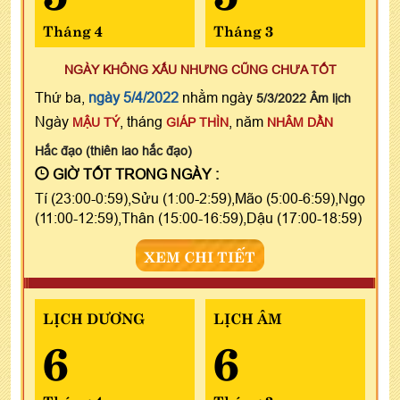
Tháng 4
Tháng 3
NGÀY KHÔNG XẤU NHƯNG CŨNG CHƯA TỐT
Thứ ba,
ngày 5/4/2022
nhằm ngày
5/3/2022 Âm lịch
Ngày
, tháng
, năm
MẬU TÝ
GIÁP THÌN
NHÂM DẦN
Hắc đạo (thiên lao hắc đạo)
GIỜ TỐT TRONG NGÀY :
Tí (23:00-0:59),Sửu (1:00-2:59),Mão (5:00-6:59),Ngọ
(11:00-12:59),Thân (15:00-16:59),Dậu (17:00-18:59)
XEM CHI TIẾT
LỊCH DƯƠNG
LỊCH ÂM
6
6
Tháng 4
Tháng 3