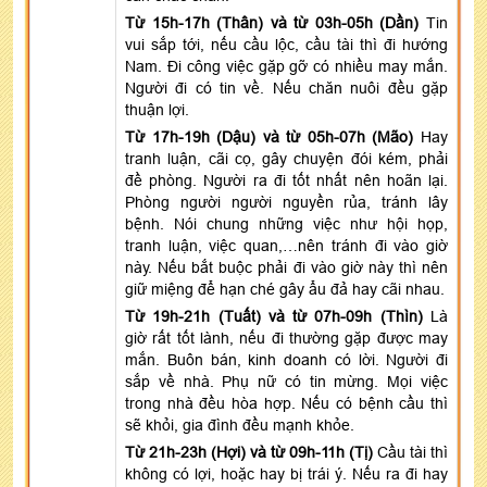
Từ 15h-17h (Thân) và từ 03h-05h (Dần)
Tin
vui sắp tới, nếu cầu lộc, cầu tài thì đi hướng
Nam. Đi công việc gặp gỡ có nhiều may mắn.
Người đi có tin về. Nếu chăn nuôi đều gặp
thuận lợi.
Từ 17h-19h (Dậu) và từ 05h-07h (Mão)
Hay
tranh luận, cãi cọ, gây chuyện đói kém, phải
đề phòng. Người ra đi tốt nhất nên hoãn lại.
Phòng người người nguyền rủa, tránh lây
bệnh. Nói chung những việc như hội họp,
tranh luận, việc quan,…nên tránh đi vào giờ
này. Nếu bắt buộc phải đi vào giờ này thì nên
giữ miệng để hạn ché gây ẩu đả hay cãi nhau.
Từ 19h-21h (Tuất) và từ 07h-09h (Thìn)
Là
giờ rất tốt lành, nếu đi thường gặp được may
mắn. Buôn bán, kinh doanh có lời. Người đi
sắp về nhà. Phụ nữ có tin mừng. Mọi việc
trong nhà đều hòa hợp. Nếu có bệnh cầu thì
sẽ khỏi, gia đình đều mạnh khỏe.
Từ 21h-23h (Hợi) và từ 09h-11h (Tị)
Cầu tài thì
không có lợi, hoặc hay bị trái ý. Nếu ra đi hay