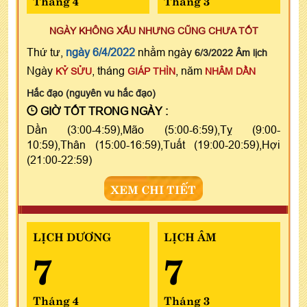
NGÀY KHÔNG XẤU NHƯNG CŨNG CHƯA TỐT
Thứ tư,
ngày 6/4/2022
nhằm ngày
6/3/2022 Âm lịch
Ngày
, tháng
, năm
KỶ SỬU
GIÁP THÌN
NHÂM DẦN
Hắc đạo (nguyên vu hắc đạo)
GIỜ TỐT TRONG NGÀY :
Dần (3:00-4:59),Mão (5:00-6:59),Tỵ (9:00-
10:59),Thân (15:00-16:59),Tuất (19:00-20:59),Hợi
(21:00-22:59)
XEM CHI TIẾT
LỊCH DƯƠNG
LỊCH ÂM
7
7
Tháng 4
Tháng 3