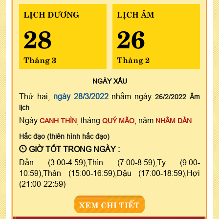
LỊCH DƯƠNG
LỊCH ÂM
28
26
Tháng 3
Tháng 2
NGÀY
XẤU
Thứ hai,
ngày 28/3/2022
nhằm ngày
26/2/2022 Âm
lịch
Ngày
, tháng
, năm
CANH THÌN
QUÝ MÃO
NHÂM DẦN
Hắc đạo (thiên hình hắc đạo)
GIỜ TỐT TRONG NGÀY :
Dần (3:00-4:59),Thìn (7:00-8:59),Tỵ (9:00-
10:59),Thân (15:00-16:59),Dậu (17:00-18:59),Hợi
(21:00-22:59)
XEM CHI TIẾT