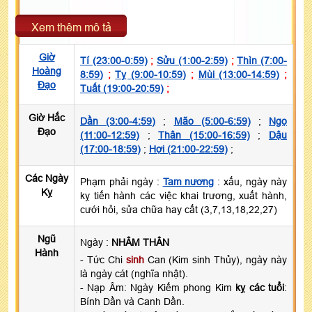
Xem thêm mô tả
Giờ
Tí (23:00-0:59)
;
Sửu (1:00-2:59)
;
Thìn (7:00-
Hoàng
8:59)
;
Tỵ (9:00-10:59)
;
Mùi (13:00-14:59)
;
Đạo
Tuất (19:00-20:59)
;
Giờ Hắc
Dần (3:00-4:59)
;
Mão (5:00-6:59)
;
Ngọ
Đạo
(11:00-12:59)
;
Thân (15:00-16:59)
;
Dậu
(17:00-18:59)
;
Hợi (21:00-22:59)
;
Các Ngày
Phạm phải ngày :
Tam nương
: xấu, ngày này
Kỵ
kỵ tiến hành các việc khai trương, xuất hành,
cưới hỏi, sửa chữa hay cất (3,7,13,18,22,27)
Ngũ
Ngày :
NHÂM THÂN
Hành
- Tức Chi
sinh
Can (Kim sinh Thủy), ngày này
là ngày cát (nghĩa nhật).
- Nạp Âm: Ngày Kiếm phong Kim
kỵ các tuổi
:
Bính Dần và Canh Dần.