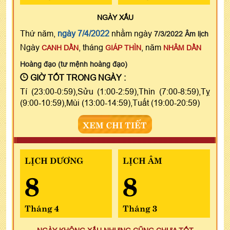
NGÀY
XẤU
Thứ năm,
ngày 7/4/2022
nhằm ngày
7/3/2022 Âm lịch
Ngày
, tháng
, năm
CANH DẦN
GIÁP THÌN
NHÂM DẦN
Hoàng đạo (tư mệnh hoàng đạo)
GIỜ TỐT TRONG NGÀY :
Tí (23:00-0:59),Sửu (1:00-2:59),Thìn (7:00-8:59),Tỵ
(9:00-10:59),Mùi (13:00-14:59),Tuất (19:00-20:59)
XEM CHI TIẾT
LỊCH DƯƠNG
LỊCH ÂM
8
8
Tháng 4
Tháng 3