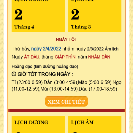
2
2
Tháng 4
Tháng 3
NGÀY TỐT
Thứ bảy,
ngày 2/4/2022
nhằm ngày
2/3/2022 Âm lịch
Ngày
, tháng
, năm
ẤT DẬU
GIÁP THÌN
NHÂM DẦN
Hoàng đạo (kim đường hoàng đạo)
GIỜ TỐT TRONG NGÀY :
Tí (23:00-0:59),Dần (3:00-4:59),Mão (5:00-6:59),Ngọ
(11:00-12:59),Mùi (13:00-14:59),Dậu (17:00-18:59)
XEM CHI TIẾT
LỊCH DƯƠNG
LỊCH ÂM