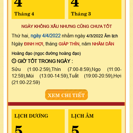
Tháng 4
Tháng 3
NGÀY KHÔNG XẤU NHƯNG CŨNG CHƯA TỐT
Thứ hai,
ngày 4/4/2022
nhằm ngày
4/3/2022 Âm lịch
Ngày
, tháng
, năm
ĐINH HỢI
GIÁP THÌN
NHÂM DẦN
Hoàng đạo (ngọc đường hoàng đạo)
GIỜ TỐT TRONG NGÀY :
Sửu (1:00-2:59),Thìn (7:00-8:59),Ngọ (11:00-
12:59),Mùi (13:00-14:59),Tuất (19:00-20:59),Hợi
(21:00-22:59)
XEM CHI TIẾT
LỊCH DƯƠNG
LỊCH ÂM
5
5