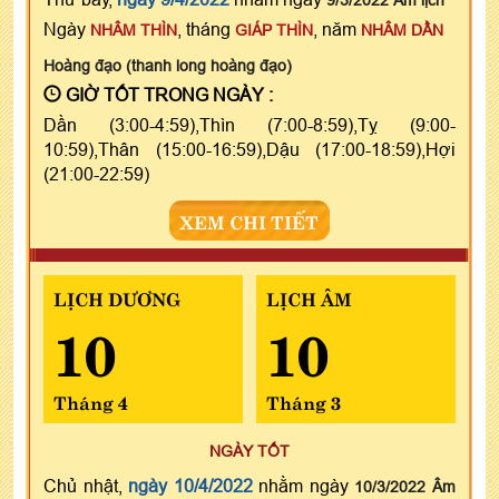
Ngày
, tháng
, năm
NHÂM THÌN
GIÁP THÌN
NHÂM DẦN
Hoàng đạo (thanh long hoàng đạo)
GIỜ TỐT TRONG NGÀY :
Dần (3:00-4:59),Thìn (7:00-8:59),Tỵ (9:00-
10:59),Thân (15:00-16:59),Dậu (17:00-18:59),Hợi
(21:00-22:59)
XEM CHI TIẾT
LỊCH DƯƠNG
LỊCH ÂM
10
10
Tháng 4
Tháng 3
NGÀY TỐT
Chủ nhật,
ngày 10/4/2022
nhằm ngày
10/3/2022 Âm