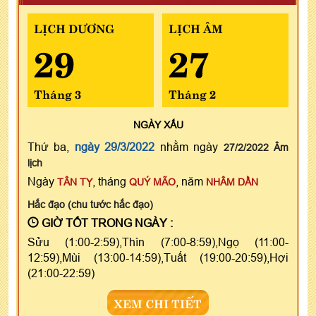
LỊCH DƯƠNG
LỊCH ÂM
29
27
Tháng 3
Tháng 2
NGÀY
XẤU
Thứ ba,
ngày 29/3/2022
nhằm ngày
27/2/2022 Âm
lịch
Ngày
, tháng
, năm
TÂN TỴ
QUÝ MÃO
NHÂM DẦN
Hắc đạo (chu tước hắc đạo)
GIỜ TỐT TRONG NGÀY :
Sửu (1:00-2:59),Thìn (7:00-8:59),Ngọ (11:00-
12:59),Mùi (13:00-14:59),Tuất (19:00-20:59),Hợi
(21:00-22:59)
XEM CHI TIẾT