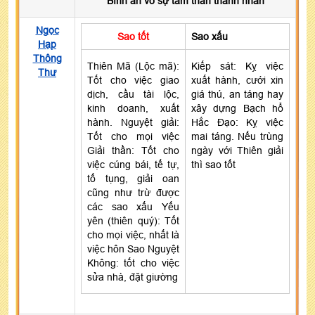
Bình an vô sự tấm thân thanh nhàn
Ngọc
Sao tốt
Sao xấu
Hạp
Thông
Thiên Mã (Lộc mã):
Kiếp sát: Kỵ việc
Thư
Tốt cho việc giao
xuất hành, cưới xin
dịch, cầu tài lộc,
giá thú, an táng hay
kinh doanh, xuất
xây dựng Bạch hổ
hành. Nguyệt giải:
Hắc Đạo: Kỵ việc
Tốt cho mọi việc
mai táng. Nếu trùng
Giải thần: Tốt cho
ngày với Thiên giải
việc cúng bái, tế tự,
thì sao tốt
tố tụng, giải oan
cũng như trừ được
các sao xấu Yếu
yên (thiên quý): Tốt
cho mọi việc, nhất là
việc hôn Sao Nguyệt
Không: tốt cho việc
sửa nhà, đặt giường