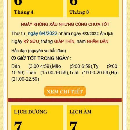
Tháng 4
Tháng 3
NGÀY KHÔNG XẤU NHƯNG CŨNG CHƯA TỐT
Thứ tư,
ngày 6/4/2022
nhằm ngày
6/3/2022 Âm lịch
Ngày
, tháng
, năm
KỶ SỬU
GIÁP THÌN
NHÂM DẦN
Hắc đạo (nguyên vu hắc đạo)
GIỜ TỐT TRONG NGÀY :
Dần (3:00-4:59),Mão (5:00-6:59),Tỵ (9:00-
10:59),Thân (15:00-16:59),Tuất (19:00-20:59),Hợi
(21:00-22:59)
XEM CHI TIẾT
LỊCH DƯƠNG
LỊCH ÂM
7
7