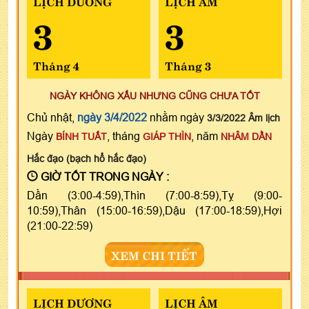
LỊCH DƯƠNG
LỊCH ÂM
3
3
Tháng 4
Tháng 3
NGÀY KHÔNG XẤU NHƯNG CŨNG CHƯA TỐT
Chủ nhật,
ngày 3/4/2022
nhằm ngày
3/3/2022 Âm lịch
Ngày
, tháng
, năm
BÍNH TUẤT
GIÁP THÌN
NHÂM DẦN
Hắc đạo (bạch hổ hắc đạo)
GIỜ TỐT TRONG NGÀY :
Dần (3:00-4:59),Thìn (7:00-8:59),Tỵ (9:00-
10:59),Thân (15:00-16:59),Dậu (17:00-18:59),Hợi
(21:00-22:59)
XEM CHI TIẾT
LỊCH DƯƠNG
LỊCH ÂM