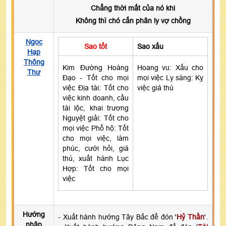
Chẳng thời mất của nó khi
Không thì chó cắn phân ly vợ chồng
Ngọc
Sao tốt
Sao xấu
Hạp
Thông
Kim Đường Hoàng
Hoang vu: Xấu cho
Thư
Đạo - Tốt cho mọi
mọi việc Ly sàng: Kỵ
việc Địa tài: Tốt cho
việc giá thú
việc kinh doanh, cầu
tài lộc, khai trương
Nguyệt giải: Tốt cho
mọi việc Phổ hộ: Tốt
cho mọi việc, làm
phúc, cưới hỏi, giá
thú, xuất hành Lục
Hợp: Tốt cho mọi
việc
Hướng
- Xuất hành hướng Tây Bắc để đón '
Hỷ Thần
'.
nhập