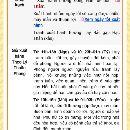
- Xuất hành hướng Đông Nam để đón '
Tài
trạch
Thần
'.
Xuất hành nhằm ngày tốt sẽ càng được nhiều
may mắn và thuận lợi
Xem ngày tốt xuất
hành
Tránh xuất hành hướng Tây Bắc gặp Hạc
Thần (xấu)
Giờ xuất
Từ 11h-13h (Ngọ) và từ 23h-01h (Tý)
Hay
hành
tranh luận, cãi cọ, gây chuyện đói kém, phải
Theo Lý
đề phòng. Người ra đi tốt nhất nên hoãn lại.
Thuần
Phòng người người nguyền rủa, tránh lây
Phong
bệnh. Nói chung những việc như hội họp,
tranh luận, việc quan,…nên tránh đi vào giờ
này. Nếu bắt buộc phải đi vào giờ này thì nên
giữ miệng để hạn ché gây ẩu đả hay cãi nhau.
Từ 13h-15h (Mùi) và từ 01-03h (Sửu)
Là giờ
rất tốt lành, nếu đi thường gặp được may mắn.
Buôn bán, kinh doanh có lời. Người đi sắp về
nhà. Phụ nữ có tin mừng. Mọi việc trong nhà
đều hòa hợp. Nếu có bệnh cầu thì sẽ khỏi, gia
đình đều mạnh khỏe.