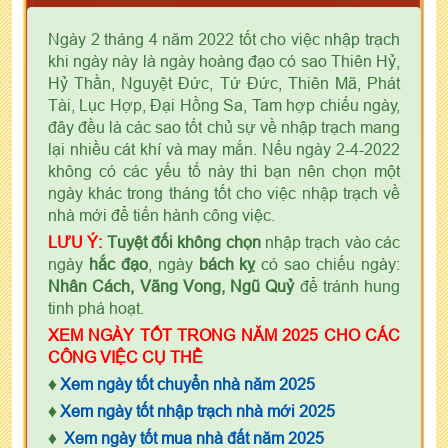
Ngày 2 tháng 4 năm 2022 tốt cho việc nhập trạch
khi ngày này là ngày hoàng đạo có sao Thiên Hỷ,
Hỷ Thần, Nguyệt Đức, Tứ Đức, Thiên Mã, Phát
Tài, Lục Hợp, Đại Hồng Sa, Tam hợp chiếu ngày,
đây đều là các sao tốt chủ sự về nhập trạch mang
lại nhiều cát khí và may mắn. Nếu ngày 2-4-2022
không có các yếu tố này thì bạn nên chọn một
ngày khác trong tháng tốt cho việc nhập trạch về
nhà mới để tiến hành công việc.
LƯU Ý:
Tuyệt đối không chọn
nhập trạch vào các
ngày
hắc đạo
, ngày
bách kỵ
có sao chiếu ngày:
Nhân Cách, Vãng Vong, Ngũ Quỷ
để tránh hung
tinh phá hoạt.
XEM NGÀY TỐT TRONG NĂM 2025 CHO CÁC
CÔNG VIỆC CỤ THỂ
♦
Xem ngày tốt chuyển nhà năm 2025
♦
Xem ngày tốt nhập trạch nhà mới 2025
♦
Xem ngày tốt mua nhà đất năm 2025