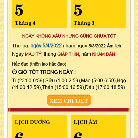
5
5
Tháng 4
Tháng 3
NGÀY KHÔNG XẤU NHƯNG CŨNG CHƯA TỐT
Thứ ba,
ngày 5/4/2022
nhằm ngày
5/3/2022 Âm lịch
Ngày
, tháng
, năm
MẬU TÝ
GIÁP THÌN
NHÂM DẦN
Hắc đạo (thiên lao hắc đạo)
GIỜ TỐT TRONG NGÀY :
Tí (23:00-0:59),Sửu (1:00-2:59),Mão (5:00-6:59),Ngọ
(11:00-12:59),Thân (15:00-16:59),Dậu (17:00-18:59)
XEM CHI TIẾT
LỊCH DƯƠNG
LỊCH ÂM
6
6