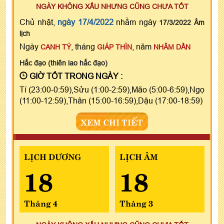
NGÀY KHÔNG XẤU NHƯNG CŨNG CHƯA TỐT
Chủ nhật,
ngày 17/4/2022
nhằm ngày
17/3/2022 Âm
lịch
Ngày
, tháng
, năm
CANH TÝ
GIÁP THÌN
NHÂM DẦN
Hắc đạo (thiên lao hắc đạo)
GIỜ TỐT TRONG NGÀY :
Tí (23:00-0:59),Sửu (1:00-2:59),Mão (5:00-6:59),Ngọ
(11:00-12:59),Thân (15:00-16:59),Dậu (17:00-18:59)
XEM CHI TIẾT
LỊCH DƯƠNG
LỊCH ÂM
18
18
Tháng 4
Tháng 3