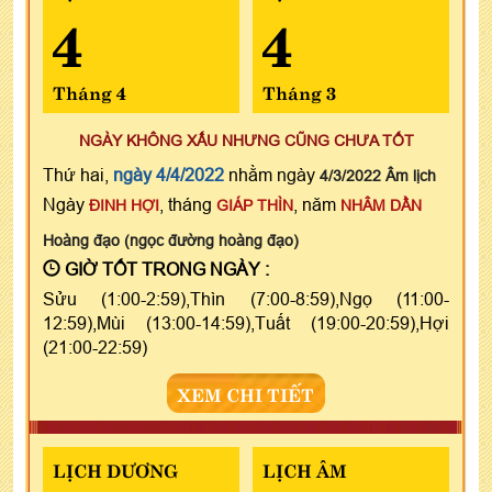
4
4
Tháng 4
Tháng 3
NGÀY KHÔNG XẤU NHƯNG CŨNG CHƯA TỐT
Thứ hai,
ngày 4/4/2022
nhằm ngày
4/3/2022 Âm lịch
Ngày
, tháng
, năm
ĐINH HỢI
GIÁP THÌN
NHÂM DẦN
Hoàng đạo (ngọc đường hoàng đạo)
GIỜ TỐT TRONG NGÀY :
Sửu (1:00-2:59),Thìn (7:00-8:59),Ngọ (11:00-
12:59),Mùi (13:00-14:59),Tuất (19:00-20:59),Hợi
(21:00-22:59)
XEM CHI TIẾT
LỊCH DƯƠNG
LỊCH ÂM