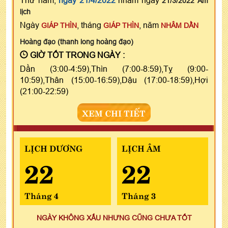
21/3/2022 Âm
lịch
Ngày
, tháng
, năm
GIÁP THÌN
GIÁP THÌN
NHÂM DẦN
Hoàng đạo (thanh long hoàng đạo)
GIỜ TỐT TRONG NGÀY :
Dần (3:00-4:59),Thìn (7:00-8:59),Tỵ (9:00-
10:59),Thân (15:00-16:59),Dậu (17:00-18:59),Hợi
(21:00-22:59)
XEM CHI TIẾT
LỊCH DƯƠNG
LỊCH ÂM
22
22
Tháng 4
Tháng 3
NGÀY KHÔNG XẤU NHƯNG CŨNG CHƯA TỐT