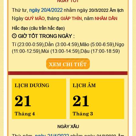
NGÀY TỐT
Thứ tư,
ngày 20/4/2022
nhằm ngày
20/3/2022 Âm lịch
Ngày
, tháng
, năm
QUÝ MÃO
GIÁP THÌN
NHÂM DẦN
Hắc đạo (câu trần hắc đạo)
GIỜ TỐT TRONG NGÀY :
Tí (23:00-0:59),Dần (3:00-4:59),Mão (5:00-6:59),Ngọ
(11:00-12:59),Mùi (13:00-14:59),Dậu (17:00-18:59)
XEM CHI TIẾT
LỊCH DƯƠNG
LỊCH ÂM
21
21
Tháng 4
Tháng 3
NGÀY
XẤU
Thứ năm,
ngày 21/4/2022
nhằm ngày