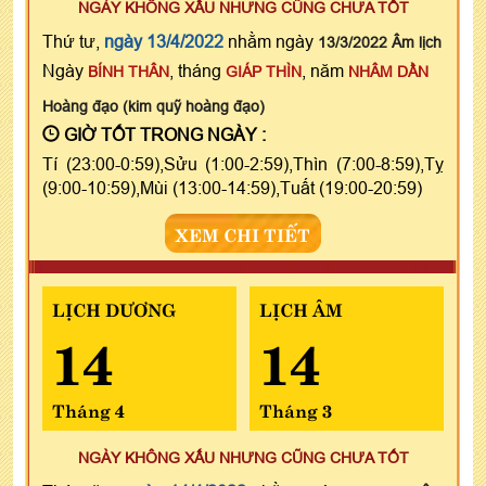
NGÀY KHÔNG XẤU NHƯNG CŨNG CHƯA TỐT
Thứ tư,
ngày 13/4/2022
nhằm ngày
13/3/2022 Âm lịch
Ngày
, tháng
, năm
BÍNH THÂN
GIÁP THÌN
NHÂM DẦN
Hoàng đạo (kim quỹ hoàng đạo)
GIỜ TỐT TRONG NGÀY :
Tí (23:00-0:59),Sửu (1:00-2:59),Thìn (7:00-8:59),Tỵ
(9:00-10:59),Mùi (13:00-14:59),Tuất (19:00-20:59)
XEM CHI TIẾT
LỊCH DƯƠNG
LỊCH ÂM
14
14
Tháng 4
Tháng 3
NGÀY KHÔNG XẤU NHƯNG CŨNG CHƯA TỐT