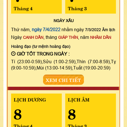
Tháng 4
Tháng 3
NGÀY
XẤU
Thứ năm,
ngày 7/4/2022
nhằm ngày
7/3/2022 Âm lịch
Ngày
, tháng
, năm
CANH DẦN
GIÁP THÌN
NHÂM DẦN
Hoàng đạo (tư mệnh hoàng đạo)
GIỜ TỐT TRONG NGÀY :
Tí (23:00-0:59),Sửu (1:00-2:59),Thìn (7:00-8:59),Tỵ
(9:00-10:59),Mùi (13:00-14:59),Tuất (19:00-20:59)
XEM CHI TIẾT
LỊCH DƯƠNG
LỊCH ÂM
8
8
Tháng 4
Tháng 3