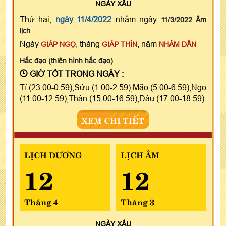
NGÀY
XẤU
Thứ hai,
ngày 11/4/2022
nhằm ngày
11/3/2022 Âm
lịch
Ngày
, tháng
, năm
GIÁP NGỌ
GIÁP THÌN
NHÂM DẦN
Hắc đạo (thiên hình hắc đạo)
GIỜ TỐT TRONG NGÀY :
Tí (23:00-0:59),Sửu (1:00-2:59),Mão (5:00-6:59),Ngọ
(11:00-12:59),Thân (15:00-16:59),Dậu (17:00-18:59)
XEM CHI TIẾT
LỊCH DƯƠNG
LỊCH ÂM
12
12
Tháng 4
Tháng 3
NGÀY
XẤU