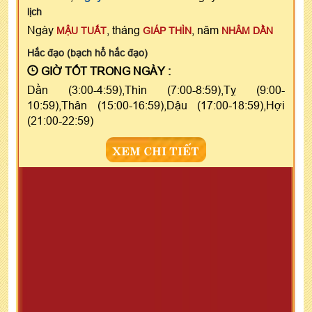
lịch
Ngày
, tháng
, năm
MẬU TUẤT
GIÁP THÌN
NHÂM DẦN
Hắc đạo (bạch hổ hắc đạo)
GIỜ TỐT TRONG NGÀY :
Dần (3:00-4:59),Thìn (7:00-8:59),Tỵ (9:00-
10:59),Thân (15:00-16:59),Dậu (17:00-18:59),Hợi
(21:00-22:59)
XEM CHI TIẾT