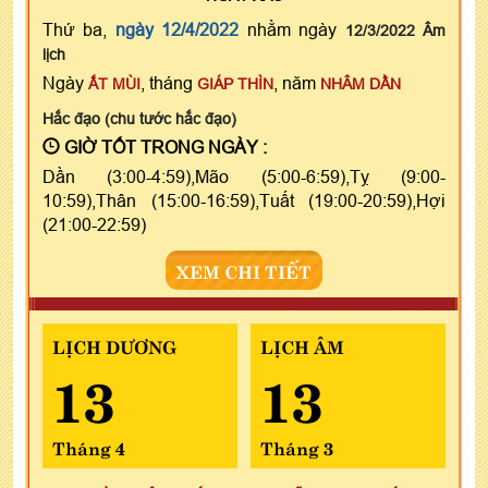
Thứ ba,
ngày 12/4/2022
nhằm ngày
12/3/2022 Âm
lịch
Ngày
, tháng
, năm
ẤT MÙI
GIÁP THÌN
NHÂM DẦN
Hắc đạo (chu tước hắc đạo)
GIỜ TỐT TRONG NGÀY :
Dần (3:00-4:59),Mão (5:00-6:59),Tỵ (9:00-
10:59),Thân (15:00-16:59),Tuất (19:00-20:59),Hợi
(21:00-22:59)
XEM CHI TIẾT
LỊCH DƯƠNG
LỊCH ÂM
13
13
Tháng 4
Tháng 3