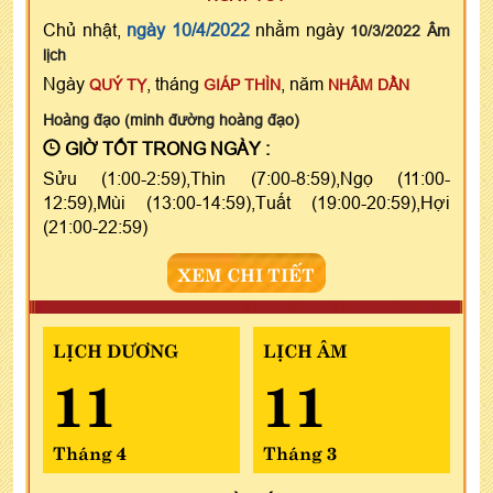
Chủ nhật,
ngày 10/4/2022
nhằm ngày
10/3/2022 Âm
lịch
Ngày
, tháng
, năm
QUÝ TỴ
GIÁP THÌN
NHÂM DẦN
Hoàng đạo (minh đường hoàng đạo)
GIỜ TỐT TRONG NGÀY :
Sửu (1:00-2:59),Thìn (7:00-8:59),Ngọ (11:00-
12:59),Mùi (13:00-14:59),Tuất (19:00-20:59),Hợi
(21:00-22:59)
XEM CHI TIẾT
LỊCH DƯƠNG
LỊCH ÂM
11
11
Tháng 4
Tháng 3