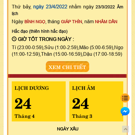
Thứ bảy,
ngày 23/4/2022
nhằm ngày
23/3/2022 Âm
lịch
Ngày
, tháng
, năm
BÍNH NGỌ
GIÁP THÌN
NHÂM DẦN
Hắc đạo (thiên hình hắc đạo)
GIỜ TỐT TRONG NGÀY :
Tí (23:00-0:59),Sửu (1:00-2:59),Mão (5:00-6:59),Ngọ
(11:00-12:59),Thân (15:00-16:59),Dậu (17:00-18:59)
XEM CHI TIẾT
LỊCH DƯƠNG
LỊCH ÂM
24
24
Tháng 4
Tháng 3
NGÀY
XẤU