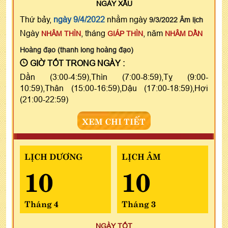
NGÀY
XẤU
Thứ bảy,
ngày 9/4/2022
nhằm ngày
9/3/2022 Âm lịch
Ngày
, tháng
, năm
NHÂM THÌN
GIÁP THÌN
NHÂM DẦN
Hoàng đạo (thanh long hoàng đạo)
GIỜ TỐT TRONG NGÀY :
Dần (3:00-4:59),Thìn (7:00-8:59),Tỵ (9:00-
10:59),Thân (15:00-16:59),Dậu (17:00-18:59),Hợi
(21:00-22:59)
XEM CHI TIẾT
LỊCH DƯƠNG
LỊCH ÂM
10
10
Tháng 4
Tháng 3
NGÀY TỐT