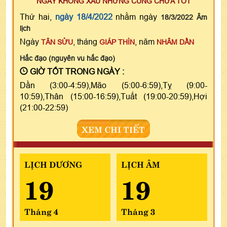
NGÀY KHÔNG XẤU NHƯNG CŨNG CHƯA TỐT
Thứ hai,
ngày 18/4/2022
nhằm ngày
18/3/2022 Âm
lịch
Ngày
, tháng
, năm
TÂN SỬU
GIÁP THÌN
NHÂM DẦN
Hắc đạo (nguyên vu hắc đạo)
GIỜ TỐT TRONG NGÀY :
Dần (3:00-4:59),Mão (5:00-6:59),Tỵ (9:00-
10:59),Thân (15:00-16:59),Tuất (19:00-20:59),Hợi
(21:00-22:59)
XEM CHI TIẾT
LỊCH DƯƠNG
LỊCH ÂM
19
19
Tháng 4
Tháng 3