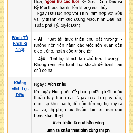
Hỏa,
ngoại trừ các tuổi
: Kỷ Sửu, Đinh Dậu và
Kỷ Mùi thuộc hành Hỏa không sợ Thủy.
- Ngày Dậu lục hợp với Thìn, tam hợp với Sửu
và Tỵ thành Kim cục (Xung Mão, hình Dậu, hại
Tuất, phá Tý, tuyệt Dần)
Bành Tổ
-
Ất
: “Bất tải thực thiên chu bất trưởng” -
Bách Kị
Không nên tiến hành các việc liên quan đến
Nhật
gieo trồng, ngàn gốc không lên
-
Dậu
: “Bất hội khách tân chủ hữu thương” -
Không nên tiến hành hội khách để tránh tân
chủ có hại
Khổng
Ngày :
Xích khẩu
Minh Lục
tức ngày Hung nên đề phòng miệng lưỡi, mâu
Diệu
thuẫn hay tranh cãi. Ngày này là ngày xấu,
mưu sự khó thành, dễ dẫn đến nội bộ xảy ra
cãi vã, thị phi, mâu thuẫn, làm ơn nên oán
hoặc khẩu thiệt.
Xích khẩu là quả bần cùng
Sinh ra khẩu thiệt bàn cùng thị phi