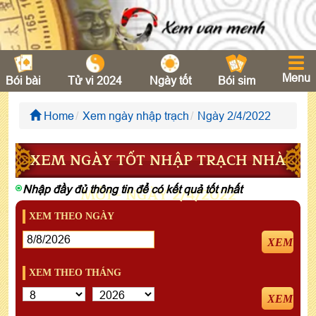
Menu
Bói bài
Tử vi 2024
Ngày tốt
Bói sim
Home
Xem ngày nhập trạch
Ngày 2/4/2022
XEM NGÀY TỐT NHẬP TRẠCH NHÀ
Nhập đầy đủ thông tin để có kết quả tốt nhất
MỚI - NGÀY 2/4/2022
XEM THEO NGÀY
XEM
XEM THEO THÁNG
XEM