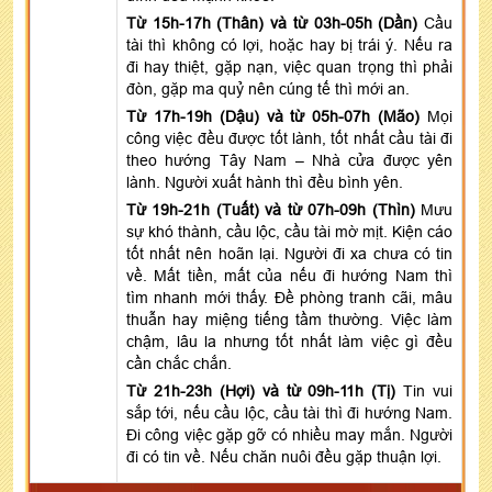
Từ 15h-17h (Thân) và từ 03h-05h (Dần)
Cầu
tài thì không có lợi, hoặc hay bị trái ý. Nếu ra
đi hay thiệt, gặp nạn, việc quan trọng thì phải
đòn, gặp ma quỷ nên cúng tế thì mới an.
Từ 17h-19h (Dậu) và từ 05h-07h (Mão)
Mọi
công việc đều được tốt lành, tốt nhất cầu tài đi
theo hướng Tây Nam – Nhà cửa được yên
lành. Người xuất hành thì đều bình yên.
Từ 19h-21h (Tuất) và từ 07h-09h (Thìn)
Mưu
sự khó thành, cầu lộc, cầu tài mờ mịt. Kiện cáo
tốt nhất nên hoãn lại. Người đi xa chưa có tin
về. Mất tiền, mất của nếu đi hướng Nam thì
tìm nhanh mới thấy. Đề phòng tranh cãi, mâu
thuẫn hay miệng tiếng tầm thường. Việc làm
chậm, lâu la nhưng tốt nhất làm việc gì đều
cần chắc chắn.
Từ 21h-23h (Hợi) và từ 09h-11h (Tị)
Tin vui
sắp tới, nếu cầu lộc, cầu tài thì đi hướng Nam.
Đi công việc gặp gỡ có nhiều may mắn. Người
đi có tin về. Nếu chăn nuôi đều gặp thuận lợi.