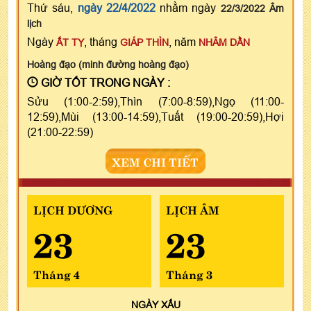
Thứ sáu,
ngày 22/4/2022
nhằm ngày
22/3/2022 Âm
lịch
Ngày
, tháng
, năm
ẤT TỴ
GIÁP THÌN
NHÂM DẦN
Hoàng đạo (minh đường hoàng đạo)
GIỜ TỐT TRONG NGÀY :
Sửu (1:00-2:59),Thìn (7:00-8:59),Ngọ (11:00-
12:59),Mùi (13:00-14:59),Tuất (19:00-20:59),Hợi
(21:00-22:59)
XEM CHI TIẾT
LỊCH DƯƠNG
LỊCH ÂM
23
23
Tháng 4
Tháng 3
NGÀY
XẤU