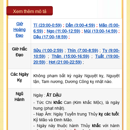
Xem thêm mô tả
Giờ
Tí (23:00-0:59)
;
Dần (3:00-4:59)
;
Mão (5:00-
Hoàng
6:59)
;
Ngọ (11:00-12:59)
;
Mùi (13:00-14:59)
;
Đạo
Dậu (17:00-18:59)
;
Giờ Hắc
Sửu (1:00-2:59)
;
Thìn (7:00-8:59)
;
Tỵ (9:00-
Đạo
10:59)
;
Thân (15:00-16:59)
;
Tuất (19:00-
20:59)
;
Hợi (21:00-22:59)
;
Các Ngày
Không phạm bất kỳ ngày Nguyệt kỵ, Nguyệt
Kỵ
tận, Tam nương, Dương Công kỵ nhật nào.
Ngũ
Ngày :
ẤT DẬU
Hành
- Tức Chi
khắc
Can (Kim khắc Mộc), là ngày
hung (phạt nhật).
- Nạp Âm: Ngày Tuyền trung Thủy
kỵ các tuổi
:
Kỷ Mão và Đinh Mão.
- Ngày này thuộc hành Thủy
khắc
với hành