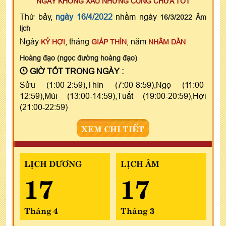
NGÀY KHÔNG XẤU NHƯNG CŨNG CHƯA TỐT
Thứ bảy,
ngày 16/4/2022
nhằm ngày
16/3/2022 Âm
lịch
Ngày
, tháng
, năm
KỶ HỢI
GIÁP THÌN
NHÂM DẦN
Hoàng đạo (ngọc đường hoàng đạo)
GIỜ TỐT TRONG NGÀY :
Sửu (1:00-2:59),Thìn (7:00-8:59),Ngọ (11:00-
12:59),Mùi (13:00-14:59),Tuất (19:00-20:59),Hợi
(21:00-22:59)
XEM CHI TIẾT
LỊCH DƯƠNG
LỊCH ÂM
17
17
Tháng 4
Tháng 3