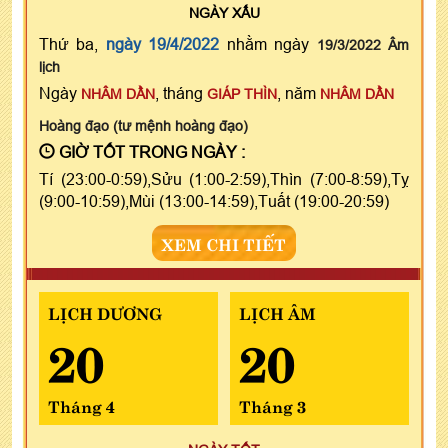
NGÀY
XẤU
Thứ ba,
ngày 19/4/2022
nhằm ngày
19/3/2022 Âm
lịch
Ngày
, tháng
, năm
NHÂM DẦN
GIÁP THÌN
NHÂM DẦN
Hoàng đạo (tư mệnh hoàng đạo)
GIỜ TỐT TRONG NGÀY :
Tí (23:00-0:59),Sửu (1:00-2:59),Thìn (7:00-8:59),Tỵ
(9:00-10:59),Mùi (13:00-14:59),Tuất (19:00-20:59)
XEM CHI TIẾT
LỊCH DƯƠNG
LỊCH ÂM
20
20
Tháng 4
Tháng 3