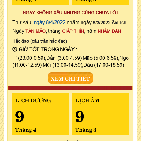
NGÀY KHÔNG XẤU NHƯNG CŨNG CHƯA TỐT
Thứ sáu,
ngày 8/4/2022
nhằm ngày
8/3/2022 Âm lịch
Ngày
, tháng
, năm
TÂN MÃO
GIÁP THÌN
NHÂM DẦN
Hắc đạo (câu trần hắc đạo)
GIỜ TỐT TRONG NGÀY :
Tí (23:00-0:59),Dần (3:00-4:59),Mão (5:00-6:59),Ngọ
(11:00-12:59),Mùi (13:00-14:59),Dậu (17:00-18:59)
XEM CHI TIẾT
LỊCH DƯƠNG
LỊCH ÂM
9
9
Tháng 4
Tháng 3