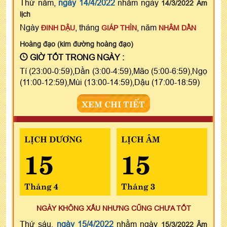
Thứ năm,
ngày 14/4/2022
nhằm ngày
14/3/2022 Âm
lịch
Ngày
, tháng
, năm
ĐINH DẬU
GIÁP THÌN
NHÂM DẦN
Hoàng đạo (kim đường hoàng đạo)
GIỜ TỐT TRONG NGÀY :
Tí (23:00-0:59),Dần (3:00-4:59),Mão (5:00-6:59),Ngọ
(11:00-12:59),Mùi (13:00-14:59),Dậu (17:00-18:59)
XEM CHI TIẾT
LỊCH DƯƠNG
LỊCH ÂM
15
15
Tháng 4
Tháng 3
NGÀY KHÔNG XẤU NHƯNG CŨNG CHƯA TỐT
Thứ sáu,
ngày 15/4/2022
nhằm ngày
15/3/2022 Âm