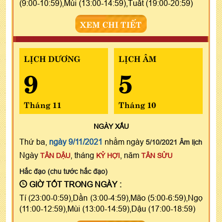
(9:00-10:59),Mùi (13:00-14:59),Tuất (19:00-20:59)
XEM CHI TIẾT
LỊCH DƯƠNG
LỊCH ÂM
9
5
Tháng 11
Tháng 10
NGÀY
XẤU
Thứ ba,
ngày 9/11/2021
nhằm ngày
5/10/2021 Âm lịch
Ngày
, tháng
, năm
TÂN DẬU
KỶ HỢI
TÂN SỬU
Hắc đạo (chu tước hắc đạo)
GIỜ TỐT TRONG NGÀY :
Tí (23:00-0:59),Dần (3:00-4:59),Mão (5:00-6:59),Ngọ
(11:00-12:59),Mùi (13:00-14:59),Dậu (17:00-18:59)