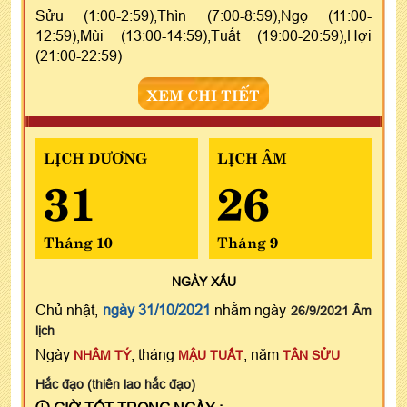
Sửu (1:00-2:59),Thìn (7:00-8:59),Ngọ (11:00-
12:59),Mùi (13:00-14:59),Tuất (19:00-20:59),Hợi
(21:00-22:59)
XEM CHI TIẾT
LỊCH DƯƠNG
LỊCH ÂM
31
26
Tháng 10
Tháng 9
NGÀY
XẤU
Chủ nhật,
ngày 31/10/2021
nhằm ngày
26/9/2021 Âm
lịch
Ngày
, tháng
, năm
NHÂM TÝ
MẬU TUẤT
TÂN SỬU
Hắc đạo (thiên lao hắc đạo)