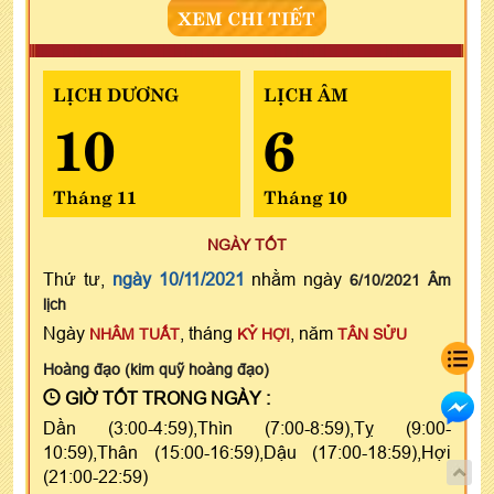
XEM CHI TIẾT
LỊCH DƯƠNG
LỊCH ÂM
10
6
Tháng 11
Tháng 10
NGÀY TỐT
Thứ tư,
ngày 10/11/2021
nhằm ngày
6/10/2021 Âm
lịch
Ngày
, tháng
, năm
NHÂM TUẤT
KỶ HỢI
TÂN SỬU
Hoàng đạo (kim quỹ hoàng đạo)
GIỜ TỐT TRONG NGÀY :
Dần (3:00-4:59),Thìn (7:00-8:59),Tỵ (9:00-
10:59),Thân (15:00-16:59),Dậu (17:00-18:59),Hợi
(21:00-22:59)