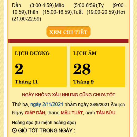
Dần (3:00-4:59),Mão (5:00-6:59),Tỵ (9:00-
10:59),Thân (15:00-16:59),Tuất (19:00-20:59),Hợi
(21:00-22:59)
XEM CHI TIẾT
LỊCH DƯƠNG
LỊCH ÂM
2
28
Tháng 11
Tháng 9
NGÀY KHÔNG XẤU NHƯNG CŨNG CHƯA TỐT
Thứ ba,
ngày 2/11/2021
nhằm ngày
28/9/2021 Âm lịch
Ngày
, tháng
, năm
GIÁP DẦN
MẬU TUẤT
TÂN SỬU
Hoàng đạo (tư mệnh hoàng đạo)
GIỜ TỐT TRONG NGÀY :