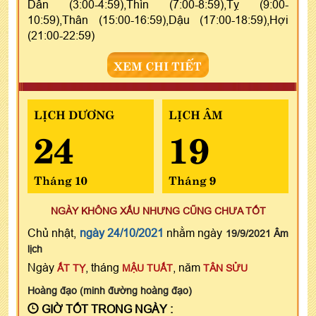
Dần (3:00-4:59),Thìn (7:00-8:59),Tỵ (9:00-
10:59),Thân (15:00-16:59),Dậu (17:00-18:59),Hợi
(21:00-22:59)
XEM CHI TIẾT
LỊCH DƯƠNG
LỊCH ÂM
24
19
Tháng 10
Tháng 9
NGÀY KHÔNG XẤU NHƯNG CŨNG CHƯA TỐT
Chủ nhật,
ngày 24/10/2021
nhằm ngày
19/9/2021 Âm
lịch
Ngày
, tháng
, năm
ẤT TỴ
MẬU TUẤT
TÂN SỬU
Hoàng đạo (minh đường hoàng đạo)
GIỜ TỐT TRONG NGÀY :