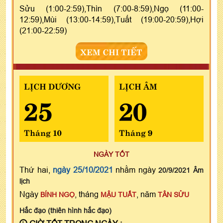
Sửu (1:00-2:59),Thìn (7:00-8:59),Ngọ (11:00-
12:59),Mùi (13:00-14:59),Tuất (19:00-20:59),Hợi
(21:00-22:59)
XEM CHI TIẾT
LỊCH DƯƠNG
LỊCH ÂM
25
20
Tháng 10
Tháng 9
NGÀY TỐT
Thứ hai,
ngày 25/10/2021
nhằm ngày
20/9/2021 Âm
lịch
Ngày
, tháng
, năm
BÍNH NGỌ
MẬU TUẤT
TÂN SỬU
Hắc đạo (thiên hình hắc đạo)