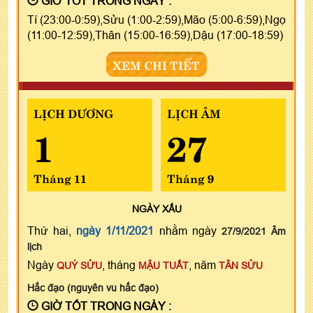
GIỜ TỐT TRONG NGÀY :
Tí (23:00-0:59),Sửu (1:00-2:59),Mão (5:00-6:59),Ngọ
(11:00-12:59),Thân (15:00-16:59),Dậu (17:00-18:59)
XEM CHI TIẾT
LỊCH DƯƠNG
LỊCH ÂM
1
27
Tháng 11
Tháng 9
NGÀY
XẤU
Thứ hai,
ngày 1/11/2021
nhằm ngày
27/9/2021 Âm
lịch
Ngày
, tháng
, năm
QUÝ SỬU
MẬU TUẤT
TÂN SỬU
Hắc đạo (nguyên vu hắc đạo)
GIỜ TỐT TRONG NGÀY :