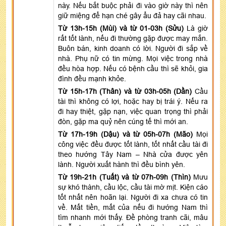
này. Nếu bắt buộc phải đi vào giờ này thì nên
giữ miệng để hạn ché gây ẩu đả hay cãi nhau.
Từ 13h-15h (Mùi) và từ 01-03h (Sửu)
Là giờ
rất tốt lành, nếu đi thường gặp được may mắn.
Buôn bán, kinh doanh có lời. Người đi sắp về
nhà. Phụ nữ có tin mừng. Mọi việc trong nhà
đều hòa hợp. Nếu có bệnh cầu thì sẽ khỏi, gia
đình đều mạnh khỏe.
Từ 15h-17h (Thân) và từ 03h-05h (Dần)
Cầu
tài thì không có lợi, hoặc hay bị trái ý. Nếu ra
đi hay thiệt, gặp nạn, việc quan trọng thì phải
đòn, gặp ma quỷ nên cúng tế thì mới an.
Từ 17h-19h (Dậu) và từ 05h-07h (Mão)
Mọi
công việc đều được tốt lành, tốt nhất cầu tài đi
theo hướng Tây Nam – Nhà cửa được yên
lành. Người xuất hành thì đều bình yên.
Từ 19h-21h (Tuất) và từ 07h-09h (Thìn)
Mưu
sự khó thành, cầu lộc, cầu tài mờ mịt. Kiện cáo
tốt nhất nên hoãn lại. Người đi xa chưa có tin
về. Mất tiền, mất của nếu đi hướng Nam thì
tìm nhanh mới thấy. Đề phòng tranh cãi, mâu