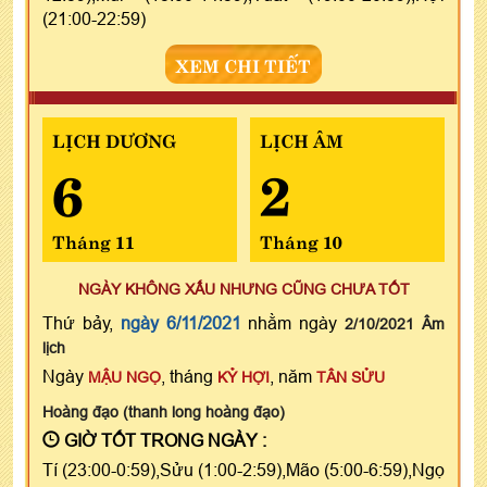
(21:00-22:59)
XEM CHI TIẾT
LỊCH DƯƠNG
LỊCH ÂM
6
2
Tháng 11
Tháng 10
NGÀY KHÔNG XẤU NHƯNG CŨNG CHƯA TỐT
Thứ bảy,
ngày 6/11/2021
nhằm ngày
2/10/2021 Âm
lịch
Ngày
, tháng
, năm
MẬU NGỌ
KỶ HỢI
TÂN SỬU
Hoàng đạo (thanh long hoàng đạo)
GIỜ TỐT TRONG NGÀY :
Tí (23:00-0:59),Sửu (1:00-2:59),Mão (5:00-6:59),Ngọ