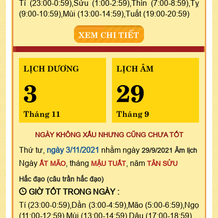
Tí (23:00-0:59),Sửu (1:00-2:59),Thìn (7:00-8:59),Tỵ
(9:00-10:59),Mùi (13:00-14:59),Tuất (19:00-20:59)
XEM CHI TIẾT
LỊCH DƯƠNG
LỊCH ÂM
3
29
Tháng 11
Tháng 9
NGÀY KHÔNG XẤU NHƯNG CŨNG CHƯA TỐT
Thứ tư,
ngày 3/11/2021
nhằm ngày
29/9/2021 Âm lịch
Ngày
, tháng
, năm
ẤT MÃO
MẬU TUẤT
TÂN SỬU
Hắc đạo (câu trần hắc đạo)
GIỜ TỐT TRONG NGÀY :
Tí (23:00-0:59),Dần (3:00-4:59),Mão (5:00-6:59),Ngọ
(11:00-12:59),Mùi (13:00-14:59),Dậu (17:00-18:59)