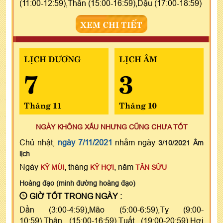
(11:00-12:59),Thân (15:00-16:59),Dậu (17:00-18:59)
XEM CHI TIẾT
LỊCH DƯƠNG
LỊCH ÂM
7
3
Tháng 11
Tháng 10
NGÀY KHÔNG XẤU NHƯNG CŨNG CHƯA TỐT
Chủ nhật,
ngày 7/11/2021
nhằm ngày
3/10/2021 Âm
lịch
Ngày
, tháng
, năm
KỶ MÙI
KỶ HỢI
TÂN SỬU
Hoàng đạo (minh đường hoàng đạo)
GIỜ TỐT TRONG NGÀY :
Dần (3:00-4:59),Mão (5:00-6:59),Tỵ (9:00-
10:59),Thân (15:00-16:59),Tuất (19:00-20:59),Hợi