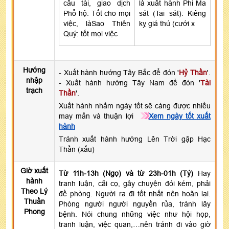
cầu tài, giao dịch
là xuất hành Phi Ma
Phổ hộ: Tốt cho mọi
sát (Tai sát): Kiêng
việc, làSao Thiên
kỵ giá thú (cưới x
Quý: tốt mọi việc
Hướng
- Xuất hành hướng Tây Bắc để đón '
Hỷ Thần
'.
nhập
- Xuất hành hướng Tây Nam để đón '
Tài
trạch
Thần
'.
Xuất hành nhằm ngày tốt sẽ càng được nhiều
may mắn và thuận lợi
Xem ngày tốt xuất
hành
Tránh xuất hành hướng Lên Trời gặp Hạc
Thần (xấu)
Giờ xuất
Từ 11h-13h (Ngọ) và từ 23h-01h (Tý)
Hay
hành
tranh luận, cãi cọ, gây chuyện đói kém, phải
Theo Lý
đề phòng. Người ra đi tốt nhất nên hoãn lại.
Thuần
Phòng người người nguyền rủa, tránh lây
Phong
bệnh. Nói chung những việc như hội họp,
tranh luận, việc quan,…nên tránh đi vào giờ