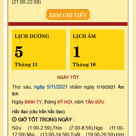
(21:00-22:59)
XEM CHI TIẾT
LỊCH DƯƠNG
LỊCH ÂM
5
1
Tháng 11
Tháng 10
NGÀY TỐT
Thứ sáu,
ngày 5/11/2021
nhằm ngày
1/10/2021 Âm
lịch
Ngày
, tháng
, năm
ĐINH TỴ
KỶ HỢI
TÂN SỬU
Hắc đạo (câu trần hắc đạo)
GIỜ TỐT TRONG NGÀY :
Sửu (1:00-2:59),Thìn (7:00-8:59),Ngọ (11:00-
12:59),Mùi (13:00-14:59),Tuất (19:00-20:59),Hợi