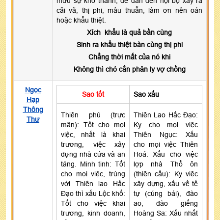
mưu sự khó thành, dễ dẫn đến nội bộ xảy ra
cãi vã, thị phi, mâu thuẫn, làm ơn nên oán
hoặc khẩu thiệt.
Xích khẩu là quả bần cùng
Sinh ra khẩu thiệt bàn cùng thị phi
Chẳng thời mất của nó khi
Không thì chó cắn phân ly vợ chồng
Ngọc
Sao tốt
Sao xấu
Hạp
Thông
Thiên phú (trực
Thiên Lao Hắc Đạo:
Thư
mãn): Tốt cho mọi
Kỵ cho mọi việc
việc, nhất là khai
Thiên Ngục: Xấu
trương, việc xây
cho mọi việc Thiên
dựng nhà cửa và an
Hoả: Xấu cho việc
táng. Minh tinh: Tốt
lợp nhà Thổ ôn
cho mọi việc, trùng
(thiên cẩu): Kỵ việc
với Thiên lao Hắc
xây dựng, xấu về tế
Đạo thì xấu Lộc khố:
tự (cúng bái), đào
Tốt cho việc khai
ao, đào giếng
trương, kinh doanh,
Hoàng Sa: Xấu nhất