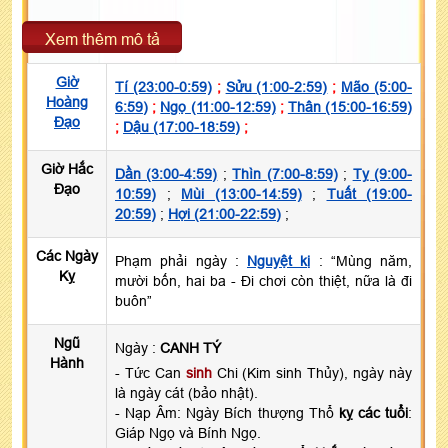
Xem thêm mô tả
Giờ
Tí (23:00-0:59)
;
Sửu (1:00-2:59)
;
Mão (5:00-
Hoàng
6:59)
;
Ngọ (11:00-12:59)
;
Thân (15:00-16:59)
Đạo
;
Dậu (17:00-18:59)
;
Giờ Hắc
Dần (3:00-4:59)
;
Thìn (7:00-8:59)
;
Tỵ (9:00-
Đạo
10:59)
;
Mùi (13:00-14:59)
;
Tuất (19:00-
20:59)
;
Hợi (21:00-22:59)
;
Các Ngày
Phạm phải ngày :
Nguyệt kị
: “Mùng năm,
Kỵ
mười bốn, hai ba - Đi chơi còn thiệt, nữa là đi
buôn”
Ngũ
Ngày :
CANH TÝ
Hành
- Tức Can
sinh
Chi (Kim sinh Thủy), ngày này
là ngày cát (bảo nhật).
- Nạp Âm: Ngày Bích thượng Thổ
kỵ các tuổi
:
Giáp Ngọ và Bính Ngọ.