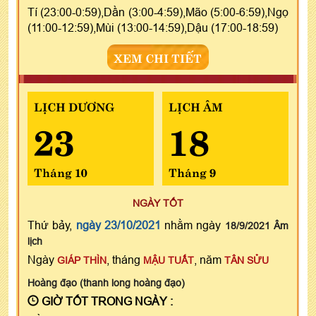
Tí (23:00-0:59),Dần (3:00-4:59),Mão (5:00-6:59),Ngọ
(11:00-12:59),Mùi (13:00-14:59),Dậu (17:00-18:59)
XEM CHI TIẾT
LỊCH DƯƠNG
LỊCH ÂM
23
18
Tháng 10
Tháng 9
NGÀY TỐT
Thứ bảy,
ngày 23/10/2021
nhằm ngày
18/9/2021 Âm
lịch
Ngày
, tháng
, năm
GIÁP THÌN
MẬU TUẤT
TÂN SỬU
Hoàng đạo (thanh long hoàng đạo)
GIỜ TỐT TRONG NGÀY :