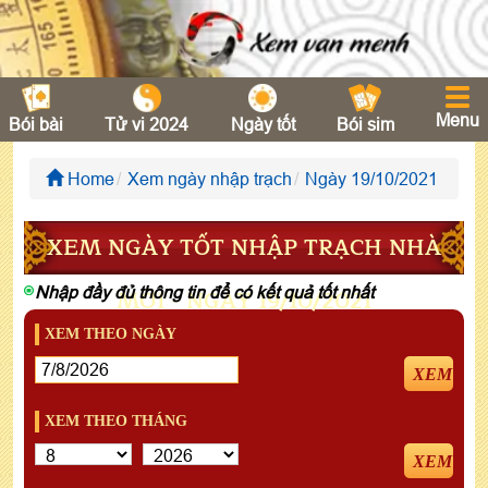
Menu
Bói bài
Tử vi 2024
Ngày tốt
Bói sim
Home
Xem ngày nhập trạch
Ngày 19/10/2021
XEM NGÀY TỐT NHẬP TRẠCH NHÀ
Nhập đầy đủ thông tin để có kết quả tốt nhất
MỚI - NGÀY 19/10/2021
XEM THEO NGÀY
XEM
XEM THEO THÁNG
XEM