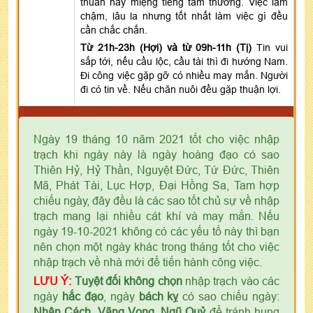
thuẫn hay miệng tiếng tầm thường. Việc làm
chậm, lâu la nhưng tốt nhất làm việc gì đều
cần chắc chắn.
Từ 21h-23h (Hợi) và từ 09h-11h (Tị)
Tin vui
sắp tới, nếu cầu lộc, cầu tài thì đi hướng Nam.
Đi công việc gặp gỡ có nhiều may mắn. Người
đi có tin về. Nếu chăn nuôi đều gặp thuận lợi.
Ngày 19 tháng 10 năm 2021 tốt cho việc nhập
trạch khi ngày này là ngày hoàng đạo có sao
Thiên Hỷ, Hỷ Thần, Nguyệt Đức, Tứ Đức, Thiên
Mã, Phát Tài, Lục Hợp, Đại Hồng Sa, Tam hợp
chiếu ngày, đây đều là các sao tốt chủ sự về nhập
trạch mang lại nhiều cát khí và may mắn. Nếu
ngày 19-10-2021 không có các yếu tố này thì bạn
nên chọn một ngày khác trong tháng tốt cho việc
nhập trạch về nhà mới để tiến hành công việc.
LƯU Ý:
Tuyệt đối không chọn
nhập trạch vào các
ngày
hắc đạo
, ngày
bách kỵ
có sao chiếu ngày:
Nhân Cách, Vãng Vong, Ngũ Quỷ
để tránh hung