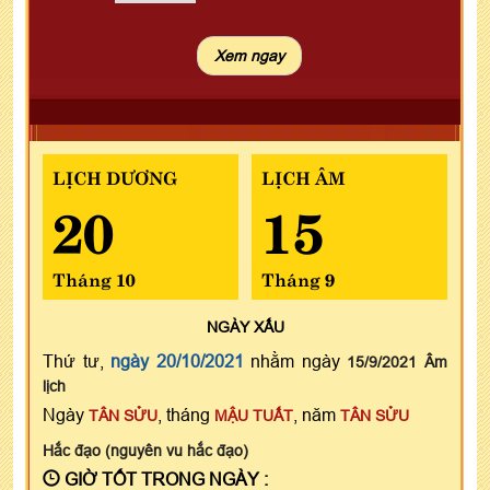
LỊCH DƯƠNG
LỊCH ÂM
20
15
Tháng 10
Tháng 9
NGÀY
XẤU
Thứ tư,
ngày 20/10/2021
nhằm ngày
15/9/2021 Âm
lịch
Ngày
, tháng
, năm
TÂN SỬU
MẬU TUẤT
TÂN SỬU
Hắc đạo (nguyên vu hắc đạo)
GIỜ TỐT TRONG NGÀY :