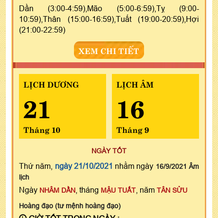
Dần (3:00-4:59),Mão (5:00-6:59),Tỵ (9:00-
10:59),Thân (15:00-16:59),Tuất (19:00-20:59),Hợi
(21:00-22:59)
XEM CHI TIẾT
LỊCH DƯƠNG
LỊCH ÂM
21
16
Tháng 10
Tháng 9
NGÀY TỐT
Thứ năm,
ngày 21/10/2021
nhằm ngày
16/9/2021 Âm
lịch
Ngày
, tháng
, năm
NHÂM DẦN
MẬU TUẤT
TÂN SỬU
Hoàng đạo (tư mệnh hoàng đạo)