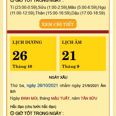
GIỜ TỐT TRONG NGÀY :
Tí (23:00-0:59),Sửu (1:00-2:59),Mão (5:00-6:59),Ngọ
(11:00-12:59),Thân (15:00-16:59),Dậu (17:00-18:59)
XEM CHI TIẾT
LỊCH DƯƠNG
LỊCH ÂM
26
21
Tháng 10
Tháng 9
NGÀY
XẤU
Thứ ba,
ngày 26/10/2021
nhằm ngày
21/9/2021 Âm
lịch
Ngày
, tháng
, năm
ĐINH MÙI
MẬU TUẤT
TÂN SỬU
Hắc đạo (chu tước hắc đạo)
GIỜ TỐT TRONG NGÀY :