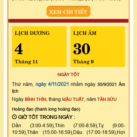
XEM CHI TIẾT
LỊCH DƯƠNG
LỊCH ÂM
4
30
Tháng 11
Tháng 9
NGÀY TỐT
Thứ năm,
ngày 4/11/2021
nhằm ngày
30/9/2021 Âm
lịch
Ngày
, tháng
, năm
BÍNH THÌN
MẬU TUẤT
TÂN SỬU
Hoàng đạo (thanh long hoàng đạo)
GIỜ TỐT TRONG NGÀY :
Dần (3:00-4:59),Thìn (7:00-8:59),Tỵ (9:00-
10:59),Thân (15:00-16:59),Dậu (17:00-18:59),Hợi