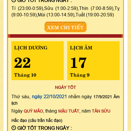
GIỜ TỐT TRONG NGÀY :
Tí (23:00-0:59),Sửu (1:00-2:59),Thìn (7:00-8:59),Tỵ
(9:00-10:59),Mùi (13:00-14:59),Tuất (19:00-20:59)
XEM CHI TIẾT
LỊCH DƯƠNG
LỊCH ÂM
22
17
Tháng 10
Tháng 9
NGÀY TỐT
Thứ sáu,
ngày 22/10/2021
nhằm ngày
17/9/2021 Âm
lịch
Ngày
, tháng
, năm
QUÝ MÃO
MẬU TUẤT
TÂN SỬU
Hắc đạo (câu trần hắc đạo)
GIỜ TỐT TRONG NGÀY :