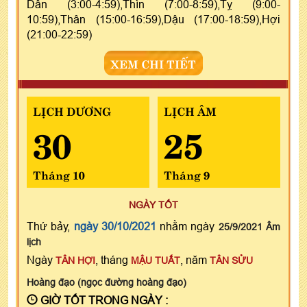
Dần (3:00-4:59),Thìn (7:00-8:59),Tỵ (9:00-
10:59),Thân (15:00-16:59),Dậu (17:00-18:59),Hợi
(21:00-22:59)
XEM CHI TIẾT
LỊCH DƯƠNG
LỊCH ÂM
30
25
Tháng 10
Tháng 9
NGÀY TỐT
Thứ bảy,
ngày 30/10/2021
nhằm ngày
25/9/2021 Âm
lịch
Ngày
, tháng
, năm
TÂN HỢI
MẬU TUẤT
TÂN SỬU
Hoàng đạo (ngọc đường hoàng đạo)
GIỜ TỐT TRONG NGÀY :