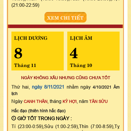
(21:00-22:59)
XEM CHI TIẾT
LỊCH DƯƠNG
LỊCH ÂM
8
4
Tháng 11
Tháng 10
NGÀY KHÔNG XẤU NHƯNG CŨNG CHƯA TỐT
Thứ hai,
ngày 8/11/2021
nhằm ngày
4/10/2021 Âm
lịch
Ngày
, tháng
, năm
CANH THÂN
KỶ HỢI
TÂN SỬU
Hắc đạo (thiên hình hắc đạo)
GIỜ TỐT TRONG NGÀY :
Tí (23:00-0:59),Sửu (1:00-2:59),Thìn (7:00-8:59),Tỵ