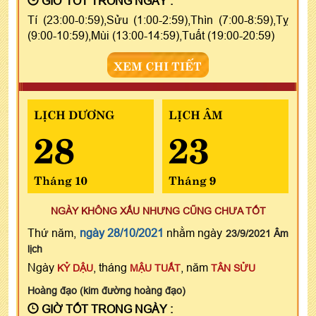
GIỜ TỐT TRONG NGÀY :
Tí (23:00-0:59),Sửu (1:00-2:59),Thìn (7:00-8:59),Tỵ
(9:00-10:59),Mùi (13:00-14:59),Tuất (19:00-20:59)
XEM CHI TIẾT
LỊCH DƯƠNG
LỊCH ÂM
28
23
Tháng 10
Tháng 9
NGÀY KHÔNG XẤU NHƯNG CŨNG CHƯA TỐT
Thứ năm,
ngày 28/10/2021
nhằm ngày
23/9/2021 Âm
lịch
Ngày
, tháng
, năm
KỶ DẬU
MẬU TUẤT
TÂN SỬU
Hoàng đạo (kim đường hoàng đạo)
GIỜ TỐT TRONG NGÀY :