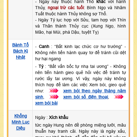
- Ngày này thuộc hành Thổ
khắc
với hành
Thủy,
ngoại trừ các tuổi
: Bính Ngọ và Nhâm
Tuất thuộc hành Thủy không sợ Thổ.
- Ngày Tý lục hợp với Sửu, tam hợp với Thìn
và Thân thành Thủy cục (Xung Ngọ, hình
Mão, hại Mùi, phá Dậu, tuyệt Tỵ)
Bành Tổ
-
Canh
: “Bất kinh lạc chức cơ hư trướng” -
Bách Kị
Không nên tiến hành quay tơ để tránh cũi dệt
Nhật
hư hại ngang
-
Tý
: “Bất vấn bốc tự nhạ tai ương” - Không
nên tiến hành gieo quẻ hỏi việc để tránh tự
rước lấy tai ương. Vì vậy, ngày này không
thích hợp để làm các việc Xem bói, gieo quẻ
như:
>>>
xem bói theo ngày tháng năm
sinh
,
>>>
xem bói số điện thoại
,
>>>
xem bói bài
Khổng
Ngày :
Xích khẩu
Minh Lục
tức ngày Hung nên đề phòng miệng lưỡi, mâu
Diệu
thuẫn hay tranh cãi. Ngày này là ngày xấu,