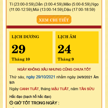
Tí (23:00-0:59),Dần (3:00-4:59),Mão (5:00-6:59),Ngọ
(11:00-12:59),Mùi (13:00-14:59),Dậu (17:00-18:59)
XEM CHI TIẾT
LỊCH DƯƠNG
LỊCH ÂM
29
24
Tháng 10
Tháng 9
NGÀY KHÔNG XẤU NHƯNG CŨNG CHƯA TỐT
Thứ sáu,
ngày 29/10/2021
nhằm ngày
24/9/2021 Âm
lịch
Ngày
, tháng
, năm
CANH TUẤT
MẬU TUẤT
TÂN SỬU
Hắc đạo (bạch hổ hắc đạo)
GIỜ TỐT TRONG NGÀY :