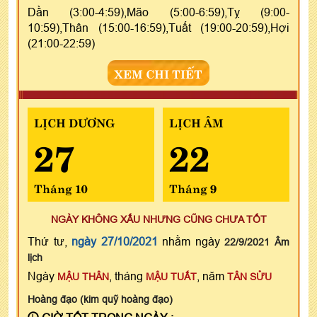
Dần (3:00-4:59),Mão (5:00-6:59),Tỵ (9:00-
10:59),Thân (15:00-16:59),Tuất (19:00-20:59),Hợi
(21:00-22:59)
XEM CHI TIẾT
LỊCH DƯƠNG
LỊCH ÂM
27
22
Tháng 10
Tháng 9
NGÀY KHÔNG XẤU NHƯNG CŨNG CHƯA TỐT
Thứ tư,
ngày 27/10/2021
nhằm ngày
22/9/2021 Âm
lịch
Ngày
, tháng
, năm
MẬU THÂN
MẬU TUẤT
TÂN SỬU
Hoàng đạo (kim quỹ hoàng đạo)