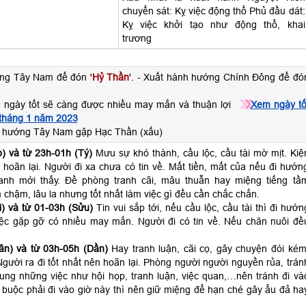
chuyển sát: Kỵ việc động thổ Phủ đầu dát:
Kỵ việc khởi tạo như động thổ, khai
trương
ng Tây Nam để đón '
Hỷ Thần
'. - Xuất hành hướng Chính Đông để đó
 ngày tốt sẽ càng được nhiều may mắn và thuận lợi
Xem ngày tố
 tháng 1 năm 2023
h hướng Tây Nam gặp Hạc Thần (xấu)
) và từ 23h-01h (Tý)
Mưu sự khó thành, cầu lộc, cầu tài mờ mịt. Kiệ
 hoãn lại. Người đi xa chưa có tin về. Mất tiền, mất của nếu đi hướn
anh mới thấy. Đề phòng tranh cãi, mâu thuẫn hay miệng tiếng tầ
 chậm, lâu la nhưng tốt nhất làm việc gì đều cần chắc chắn.
) và từ 01-03h (Sửu)
Tin vui sắp tới, nếu cầu lộc, cầu tài thì đi hướn
ệc gặp gỡ có nhiều may mắn. Người đi có tin về. Nếu chăn nuôi đề
ân) và từ 03h-05h (Dần)
Hay tranh luận, cãi cọ, gây chuyện đói kém
gười ra đi tốt nhất nên hoãn lại. Phòng người người nguyền rủa, trán
hung những việc như hội họp, tranh luận, việc quan,…nên tránh đi và
 buộc phải đi vào giờ này thì nên giữ miệng để hạn ché gây ẩu đả ha