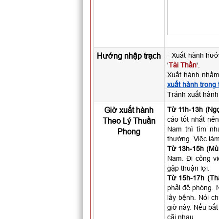
Hướng nhập trạch
- Xuất hành hướ
'
Tài Thần
'.
Xuất hành nhằm
xuất hành trong
Tránh xuất hàn
Giờ xuất hành
Từ 11h-13h (Ngọ
cáo tốt nhất nên
Theo Lý Thuần
Nam thì tìm nh
Phong
thường. Việc làm
Từ 13h-15h (Mùi
Nam. Đi công vi
gặp thuận lợi.
Từ 15h-17h (Th
phải đề phòng. N
lây bệnh. Nói c
giờ này. Nếu bắt
cãi nhau.