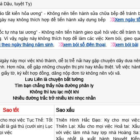
á Dậu, tuyệt Tỵ)
táo tất kiến hỏa ương” - Không nên tiến hành sửa chữa bếp để tránh b
 ngày nay không thích hợp để tiến hành xây dựng bếp
Xem ngày tố
ốc tự nhạ tai ương” - Không nên tiến hành gieo quẻ hỏi việc để tránh t
g. Vì vậy, ngày này không thích hợp để làm các việc Xem bói, gieo qu
 theo ngày tháng năm sinh
,
xem bói số điện thoại
,
xem bói bài
gày này mọi việc khó thành, dễ bị trễ nải hay gặp chuyện dây dưa nê
nh. Hơn nữa, dễ gặp những chuyện thị phi hay khẩu thiệt. Về việc hàn
, giấy tờ, ký kết hợp đồng, dâng nộp đơn từ không nên vội vã.
Lưu Liên là chuyện bất tường
Tìm bạn chẳng thấy nửa đường phân ly
Không thì lưu lạc một khi
Nhiều đường trắc trở nhiều khi nhọc nhằn
Sao tốt
Sao xấu
cho mọi việc Tục Thế: Tốt
Thiên Hình Hắc Đạo: Kỵ cho mọi việc
ất là giá thú (cưới xin) Lục
Thiên Lại: Xấu cho mọi việc Hoả tai: Xấu
i việc
với việc làm nhà hay lợp nhà Hoàng Sa:
Xấu nhất là xuất hành Nguyệt Kiến