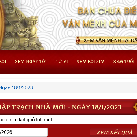
BÓI
XEM NGÀY TỐT
TỬ VI
XEM BÓI SIM
XEM TUỔI
Ngày 18/1/2023
ẬP TRẠCH NHÀ MỚI - NGÀY 18/1/2023
o để có kết quả tốt nhất
XEM KẾT QUẢ