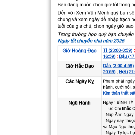
Bạn đang muốn chọn giờ tốt trong 
Đến với Xem Vận Mệnh quý bạn sẽ c
chung và xem ngày để nhập trạch nói
tuổi của gia chủ, chọn ngày giờ sao
Trong trường hợp quý bạn chuyển 
Ngày tốt chuyển nhà năm 2025
Giờ Hoàng Đạo
Tí (23:00-0:59)
16:59)
;
Dậu (17
Giờ Hắc Đạo
Dần (3:00-4:59)
20:59)
;
Hợi (21:
Các Ngày Kỵ
Phạm phải ngày
hành, cưới hỏi, 
Kim thần thất sá
Ngũ Hành
Ngày :
BÍNH TÝ
- Tức Chi
khắc
Ca
- Nạp Âm: Ngày
- Ngày này thu
và Mậu Ngọ thuộ
- Ngày Tý lục h