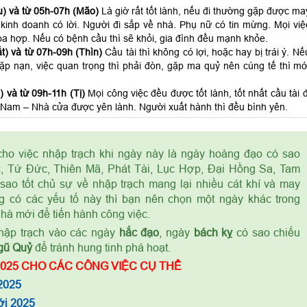
) và từ 05h-07h (Mão)
Là giờ rất tốt lành, nếu đi thường gặp được ma
kinh doanh có lời. Người đi sắp về nhà. Phụ nữ có tin mừng. Mọi việ
a hợp. Nếu có bệnh cầu thì sẽ khỏi, gia đình đều mạnh khỏe.
t) và từ 07h-09h (Thìn)
Cầu tài thì không có lợi, hoặc hay bị trái ý. Nế
 gặp nạn, việc quan trọng thì phải đòn, gặp ma quỷ nên cúng tế thì mớ
 và từ 09h-11h (Tị)
Mọi công việc đều được tốt lành, tốt nhất cầu tài đ
Nam – Nhà cửa được yên lành. Người xuất hành thì đều bình yên.
ho việc nhập trạch khi ngày này là ngày hoàng đạo có sao
, Tứ Đức, Thiên Mã, Phát Tài, Lục Hợp, Đại Hồng Sa, Tam
sao tốt chủ sự về nhập trạch mang lại nhiều cát khí và may
 có các yếu tố này thì bạn nên chọn một ngày khác trong
nhà mới để tiến hành công việc.
ập trạch vào các ngày
hắc đạo
, ngày
bách kỵ
có sao chiếu
gũ Quỷ
để tránh hung tinh phá hoạt.
025 CHO CÁC CÔNG VIỆC CỤ THỂ
2025
ới 2025