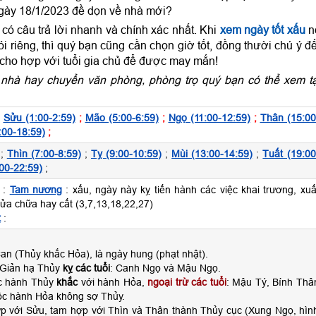
ngày 18/1/2023 đề dọn về nhà mới?
ó câu trả lời nhanh và chính xác nhất. Khi
xem ngày tốt xấu
n
 riêng, thì quý bạn cũng cần chọn giờ tốt, đồng thười chú ý đ
 cho hợp với tuổi gia chủ để được may mắn!
nhà hay chuyển văn phòng, phòng trọ quý bạn có thể xem tạ
;
Sửu (1:00-2:59)
;
Mão (5:00-6:59)
;
Ngọ (11:00-12:59)
;
Thân (15:00
:00-18:59)
;
;
Thìn (7:00-8:59)
;
Tỵ (9:00-10:59)
;
Mùi (13:00-14:59)
;
Tuất (19:00
00-22:59)
;
 :
Tam nương
: xấu, ngày này kỵ tiến hành các việc khai trương, xuấ
sửa chữa hay cất (3,7,13,18,22,27)
t
:
n (Thủy khắc Hỏa), là ngày hung (phạt nhật).
 Giản hạ Thủy
kỵ các tuổi
: Canh Ngọ và Mậu Ngọ.
ộc hành Thủy
khắc
với hành Hỏa,
ngoại trừ các tuổi
: Mậu Tý, Bính Thâ
c hành Hỏa không sợ Thủy.
ợp với Sửu, tam hợp với Thìn và Thân thành Thủy cục (Xung Ngọ, hìn