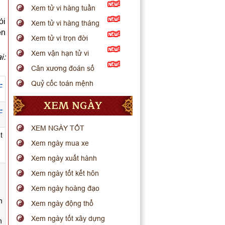
Xem tử vi hàng tuần
ói
Xem tử vi hàng tháng
ến
Xem tử vi trọn đời
Xem vận hạn tử vi
i:
Cân xương đoán số
Quỷ cốc toán mệnh
-
XEM NGÀY
-
XEM NGÀY TỐT
t
Xem ngày mua xe
Xem ngày xuất hành
Xem ngày tốt kết hôn
Xem ngày hoàng đạo
n
Xem ngày động thổ
Xem ngày tốt xây dựng
h