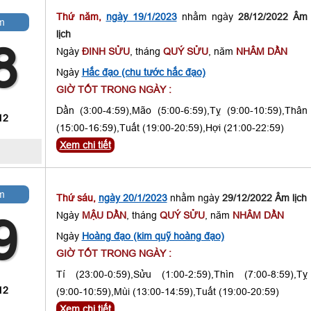
Thứ năm,
ngày 19/1/2023
nhằm ngày
28/12/2022 Âm
m
lịch
8
Ngày
ĐINH SỬU
, tháng
QUÝ SỬU
, năm
NHÂM DẦN
Ngày
Hắc đạo (chu tước hắc đạo)
GIỜ TỐT TRONG NGÀY :
Dần (3:00-4:59),Mão (5:00-6:59),Tỵ (9:00-10:59),Thân
12
(15:00-16:59),Tuất (19:00-20:59),Hợi (21:00-22:59)
Xem chi tiết
m
Thứ sáu,
ngày 20/1/2023
nhằm ngày
29/12/2022 Âm lịch
Ngày
MẬU DẦN
, tháng
QUÝ SỬU
, năm
NHÂM DẦN
9
Ngày
Hoàng đạo (kim quỹ hoàng đạo)
GIỜ TỐT TRONG NGÀY :
Tí (23:00-0:59),Sửu (1:00-2:59),Thìn (7:00-8:59),Tỵ
12
(9:00-10:59),Mùi (13:00-14:59),Tuất (19:00-20:59)
Xem chi tiết