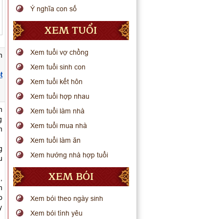
Ý nghĩa con số
XEM TUỔI
Xem tuổi vợ chồng
n
Xem tuổi sinh con
t
Xem tuổi kết hôn
Xem tuổi hợp nhau
n
Xem tuổi làm nhà
g
Xem tuổi mua nhà
m
Xem tuổi làm ăn
g
Xem hướng nhà hợp tuổi
u
XEM BÓI
,
h
o
Xem bói theo ngày sinh
y
Xem bói tình yêu