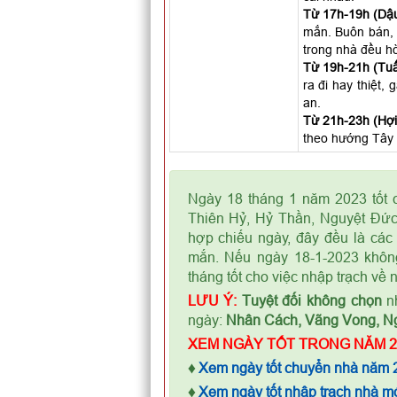
Từ 17h-19h (Dậu
mắn. Buôn bán, 
trong nhà đều hò
Từ 19h-21h (Tuấ
ra đi hay thiệt,
an.
Từ 21h-23h (Hợi)
theo hướng Tây 
Ngày 18 tháng 1 năm 2023 tốt c
Thiên Hỷ, Hỷ Thần, Nguyệt Đức
hợp chiếu ngày, đây đều là các 
mắn. Nếu ngày 18-1-2023 không
tháng tốt cho việc nhập trạch về 
LƯU Ý:
Tuyệt đối không chọn
nh
ngày:
Nhân Cách, Vãng Vong, N
XEM NGÀY TỐT TRONG NĂM 2
♦
Xem ngày tốt chuyển nhà năm 
♦
Xem ngày tốt nhập trạch nhà m