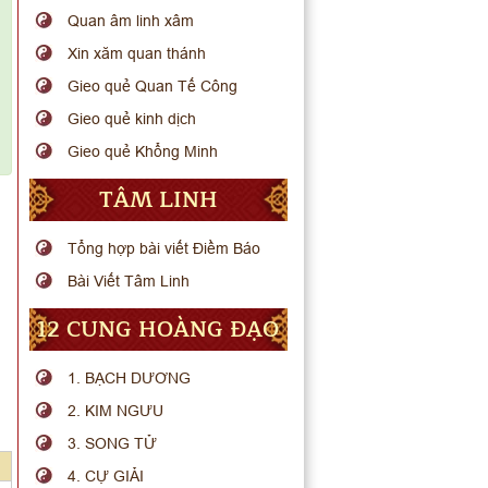
Quan âm linh xâm
Xin xăm quan thánh
Gieo quẻ Quan Tế Công
Gieo quẻ kinh dịch
Gieo quẻ Khổng Minh
TÂM LINH
Tổng hợp bài viết Điềm Báo
Bài Viết Tâm Linh
12 CUNG HOÀNG ĐẠO
1. BẠCH DƯƠNG
2. KIM NGƯU
3. SONG TỬ
4. CỰ GIẢI