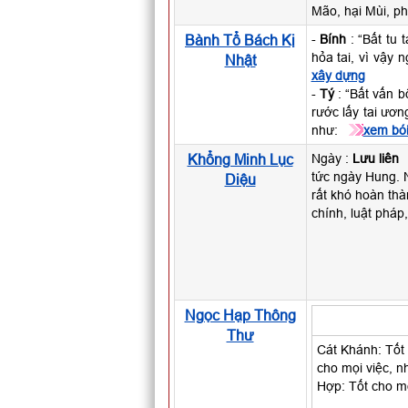
Mão, hại Mùi, ph
Bành Tổ Bách Kị
-
Bính
: “Bất tu 
hỏa tai, vì vậy
Nhật
xây dựng
-
Tý
: “Bất vấn b
rước lấy tai ươn
như:
xem bói
Khổng Minh Lục
Ngày :
Lưu liên
tức ngày Hung. N
Diệu
rất khó hoàn thà
chính, luật pháp
Ngọc Hạp Thông
Thư
Cát Khánh: Tốt 
cho mọi việc, nh
Hợp: Tốt cho mọ