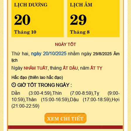
LỊCH DƯƠNG
LỊCH ÂM
20
29
Tháng 10
Tháng 8
NGÀY TỐT
Thứ hai,
ngày 20/10/2025
nhằm ngày
29/8/2025 Âm
lịch
Ngày
, tháng
, năm
NHÂM TUẤT
ẤT DẬU
ẤT TỴ
Hắc đạo (thiên lao hắc đạo)
GIỜ TỐT TRONG NGÀY :
Dần (3:00-4:59),Thìn (7:00-8:59),Tỵ (9:00-
10:59),Thân (15:00-16:59),Dậu (17:00-18:59),Hợi
(21:00-22:59)
XEM CHI TIẾT