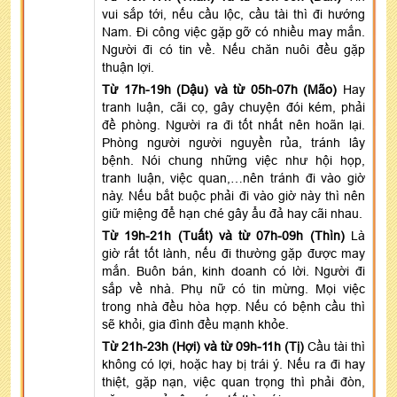
vui sắp tới, nếu cầu lộc, cầu tài thì đi hướng
Nam. Đi công việc gặp gỡ có nhiều may mắn.
Người đi có tin về. Nếu chăn nuôi đều gặp
thuận lợi.
Từ 17h-19h (Dậu) và từ 05h-07h (Mão)
Hay
tranh luận, cãi cọ, gây chuyện đói kém, phải
đề phòng. Người ra đi tốt nhất nên hoãn lại.
Phòng người người nguyền rủa, tránh lây
bệnh. Nói chung những việc như hội họp,
tranh luận, việc quan,…nên tránh đi vào giờ
này. Nếu bắt buộc phải đi vào giờ này thì nên
giữ miệng để hạn ché gây ẩu đả hay cãi nhau.
Từ 19h-21h (Tuất) và từ 07h-09h (Thìn)
Là
giờ rất tốt lành, nếu đi thường gặp được may
mắn. Buôn bán, kinh doanh có lời. Người đi
sắp về nhà. Phụ nữ có tin mừng. Mọi việc
trong nhà đều hòa hợp. Nếu có bệnh cầu thì
sẽ khỏi, gia đình đều mạnh khỏe.
Từ 21h-23h (Hợi) và từ 09h-11h (Tị)
Cầu tài thì
không có lợi, hoặc hay bị trái ý. Nếu ra đi hay
thiệt, gặp nạn, việc quan trọng thì phải đòn,