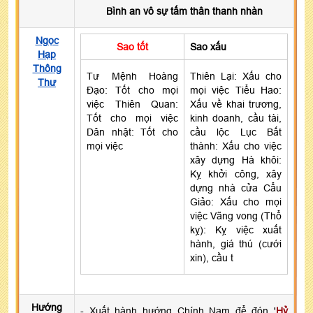
Bình an vô sự tấm thân thanh nhàn
Ngọc
Sao tốt
Sao xấu
Hạp
Thông
Tư Mệnh Hoàng
Thiên Lại: Xấu cho
Thư
Đạo: Tốt cho mọi
mọi việc Tiểu Hao:
việc Thiên Quan:
Xấu về khai trương,
Tốt cho mọi việc
kinh doanh, cầu tài,
Dân nhật: Tốt cho
cầu lộc Lục Bất
mọi việc
thành: Xấu cho việc
xây dựng Hà khôi:
Kỵ khởi công, xây
dựng nhà cửa Cẩu
Giảo: Xấu cho mọi
việc Vãng vong (Thổ
kỵ): Kỵ việc xuất
hành, giá thú (cưới
xin), cầu t
Hướng
- Xuất hành hướng Chính Nam để đón '
Hỷ