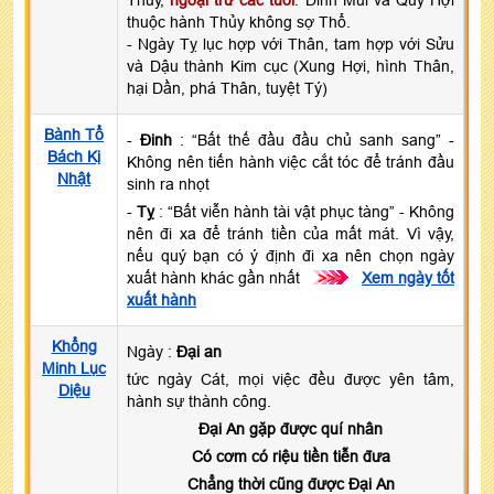
thuộc hành Thủy không sợ Thổ.
- Ngày Tỵ lục hợp với Thân, tam hợp với Sửu
và Dậu thành Kim cục (Xung Hợi, hình Thân,
hại Dần, phá Thân, tuyệt Tý)
Bành Tổ
-
Đinh
: “Bất thế đầu đầu chủ sanh sang” -
Bách Kị
Không nên tiến hành việc cắt tóc để tránh đầu
Nhật
sinh ra nhọt
-
Tỵ
: “Bất viễn hành tài vật phục tàng” - Không
nên đi xa để tránh tiền của mất mát. Vì vậy,
nếu quý bạn có ý định đi xa nên chọn ngày
xuất hành khác gần nhất
>>>
Xem ngày tốt
xuất hành
Khổng
Ngày :
Đại an
Minh Lục
tức ngày Cát, mọi việc đều được yên tâm,
Diệu
hành sự thành công.
Đại An gặp được quí nhân
Có cơm có riệu tiền tiễn đưa
Chẳng thời cũng được Đại An