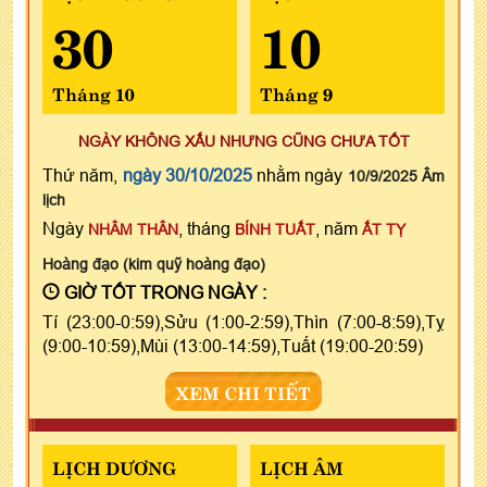
30
10
Tháng 10
Tháng 9
NGÀY KHÔNG XẤU NHƯNG CŨNG CHƯA TỐT
Thứ năm,
ngày 30/10/2025
nhằm ngày
10/9/2025 Âm
lịch
Ngày
, tháng
, năm
NHÂM THÂN
BÍNH TUẤT
ẤT TỴ
Hoàng đạo (kim quỹ hoàng đạo)
GIỜ TỐT TRONG NGÀY :
Tí (23:00-0:59),Sửu (1:00-2:59),Thìn (7:00-8:59),Tỵ
(9:00-10:59),Mùi (13:00-14:59),Tuất (19:00-20:59)
XEM CHI TIẾT
LỊCH DƯƠNG
LỊCH ÂM