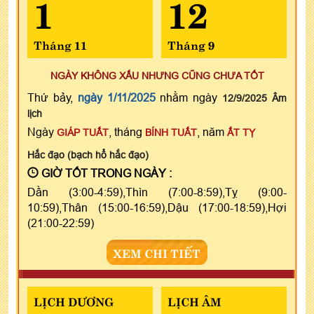
1
12
Tháng 11
Tháng 9
NGÀY KHÔNG XẤU NHƯNG CŨNG CHƯA TỐT
Thứ bảy,
ngày 1/11/2025
nhằm ngày
12/9/2025 Âm
lịch
Ngày
, tháng
, năm
GIÁP TUẤT
BÍNH TUẤT
ẤT TỴ
Hắc đạo (bạch hổ hắc đạo)
GIỜ TỐT TRONG NGÀY :
Dần (3:00-4:59),Thìn (7:00-8:59),Tỵ (9:00-
10:59),Thân (15:00-16:59),Dậu (17:00-18:59),Hợi
(21:00-22:59)
XEM CHI TIẾT
LỊCH DƯƠNG
LỊCH ÂM