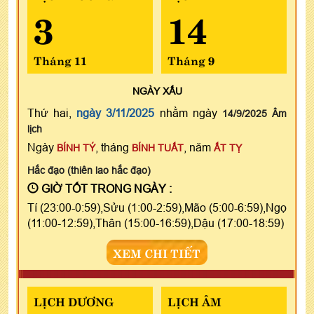
3
14
Tháng 11
Tháng 9
NGÀY
XẤU
Thứ hai,
ngày 3/11/2025
nhằm ngày
14/9/2025 Âm
lịch
Ngày
, tháng
, năm
BÍNH TÝ
BÍNH TUẤT
ẤT TỴ
Hắc đạo (thiên lao hắc đạo)
GIỜ TỐT TRONG NGÀY :
Tí (23:00-0:59),Sửu (1:00-2:59),Mão (5:00-6:59),Ngọ
(11:00-12:59),Thân (15:00-16:59),Dậu (17:00-18:59)
XEM CHI TIẾT
LỊCH DƯƠNG
LỊCH ÂM