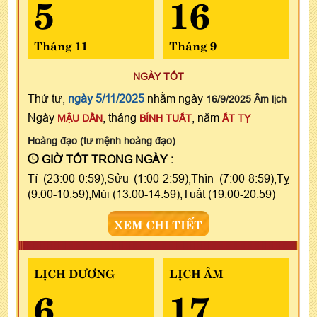
5
16
Tháng 11
Tháng 9
NGÀY TỐT
Thứ tư,
ngày 5/11/2025
nhằm ngày
16/9/2025 Âm lịch
Ngày
, tháng
, năm
MẬU DẦN
BÍNH TUẤT
ẤT TỴ
Hoàng đạo (tư mệnh hoàng đạo)
GIỜ TỐT TRONG NGÀY :
Tí (23:00-0:59),Sửu (1:00-2:59),Thìn (7:00-8:59),Tỵ
(9:00-10:59),Mùi (13:00-14:59),Tuất (19:00-20:59)
XEM CHI TIẾT
LỊCH DƯƠNG
LỊCH ÂM
6
17