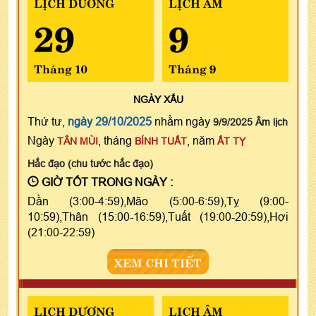
LỊCH DƯƠNG
LỊCH ÂM
29
9
Tháng 10
Tháng 9
NGÀY
XẤU
Thứ tư,
ngày 29/10/2025
nhằm ngày
9/9/2025 Âm lịch
Ngày
, tháng
, năm
TÂN MÙI
BÍNH TUẤT
ẤT TỴ
Hắc đạo (chu tước hắc đạo)
GIỜ TỐT TRONG NGÀY :
Dần (3:00-4:59),Mão (5:00-6:59),Tỵ (9:00-
10:59),Thân (15:00-16:59),Tuất (19:00-20:59),Hợi
(21:00-22:59)
XEM CHI TIẾT
LỊCH DƯƠNG
LỊCH ÂM