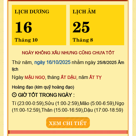
LỊCH DƯƠNG
LỊCH ÂM
16
25
Tháng 10
Tháng 8
NGÀY KHÔNG XẤU NHƯNG CŨNG CHƯA TỐT
Thứ năm,
ngày 16/10/2025
nhằm ngày
25/8/2025 Âm
lịch
Ngày
, tháng
, năm
MẬU NGỌ
ẤT DẬU
ẤT TỴ
Hoàng đạo (kim quỹ hoàng đạo)
GIỜ TỐT TRONG NGÀY :
Tí (23:00-0:59),Sửu (1:00-2:59),Mão (5:00-6:59),Ngọ
(11:00-12:59),Thân (15:00-16:59),Dậu (17:00-18:59)
XEM CHI TIẾT