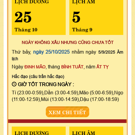
LỊCH DƯƠNG
LỊCH ÂM
25
5
Tháng 10
Tháng 9
NGÀY KHÔNG XẤU NHƯNG CŨNG CHƯA TỐT
Thứ bảy,
ngày 25/10/2025
nhằm ngày
5/9/2025 Âm
lịch
Ngày
, tháng
, năm
ĐINH MÃO
BÍNH TUẤT
ẤT TỴ
Hắc đạo (câu trần hắc đạo)
GIỜ TỐT TRONG NGÀY :
Tí (23:00-0:59),Dần (3:00-4:59),Mão (5:00-6:59),Ngọ
(11:00-12:59),Mùi (13:00-14:59),Dậu (17:00-18:59)
XEM CHI TIẾT
LỊCH DƯƠNG
LỊCH ÂM