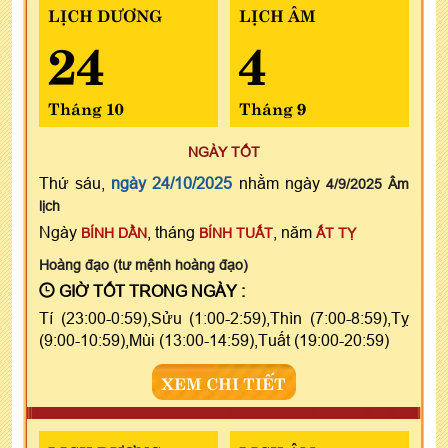
LỊCH DƯƠNG
LỊCH ÂM
24
4
Tháng 10
Tháng 9
NGÀY TỐT
Thứ sáu,
ngày 24/10/2025
nhằm ngày
4/9/2025 Âm
lịch
Ngày
, tháng
, năm
BÍNH DẦN
BÍNH TUẤT
ẤT TỴ
Hoàng đạo (tư mệnh hoàng đạo)
GIỜ TỐT TRONG NGÀY :
Tí (23:00-0:59),Sửu (1:00-2:59),Thìn (7:00-8:59),Tỵ
(9:00-10:59),Mùi (13:00-14:59),Tuất (19:00-20:59)
XEM CHI TIẾT