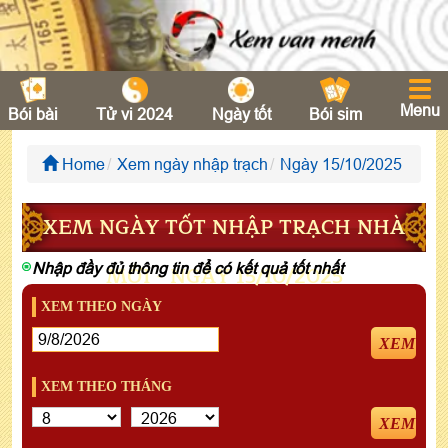
Menu
Bói bài
Tử vi 2024
Ngày tốt
Bói sim
Home
Xem ngày nhập trạch
Ngày 15/10/2025
XEM NGÀY TỐT NHẬP TRẠCH NHÀ
Nhập đầy đủ thông tin để có kết quả tốt nhất
MỚI - NGÀY 15/10/2025
XEM THEO NGÀY
XEM
XEM THEO THÁNG
XEM