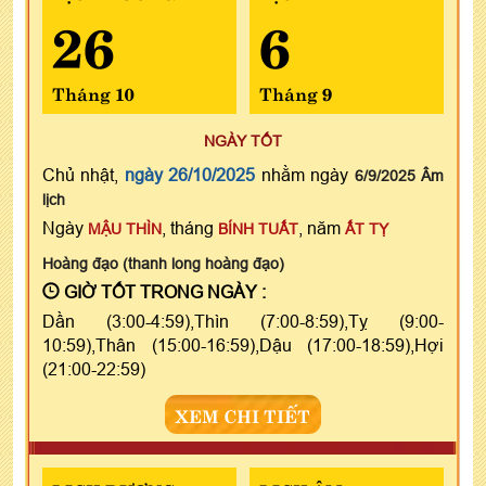
26
6
Tháng 10
Tháng 9
NGÀY TỐT
Chủ nhật,
ngày 26/10/2025
nhằm ngày
6/9/2025 Âm
lịch
Ngày
, tháng
, năm
MẬU THÌN
BÍNH TUẤT
ẤT TỴ
Hoàng đạo (thanh long hoàng đạo)
GIỜ TỐT TRONG NGÀY :
Dần (3:00-4:59),Thìn (7:00-8:59),Tỵ (9:00-
10:59),Thân (15:00-16:59),Dậu (17:00-18:59),Hợi
(21:00-22:59)
XEM CHI TIẾT