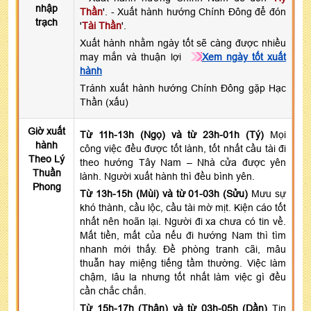
nhập
Thần
'. - Xuất hành hướng Chính Đông để đón
trạch
'
Tài Thần
'.
Xuất hành nhằm ngày tốt sẽ càng được nhiều
may mắn và thuận lợi
Xem ngày tốt xuất
hành
Tránh xuất hành hướng Chính Đông gặp Hạc
Thần (xấu)
Giờ xuất
Từ 11h-13h (Ngọ) và từ 23h-01h (Tý)
Mọi
hành
công việc đều được tốt lành, tốt nhất cầu tài đi
Theo Lý
theo hướng Tây Nam – Nhà cửa được yên
Thuần
lành. Người xuất hành thì đều bình yên.
Phong
Từ 13h-15h (Mùi) và từ 01-03h (Sửu)
Mưu sự
khó thành, cầu lộc, cầu tài mờ mịt. Kiện cáo tốt
nhất nên hoãn lại. Người đi xa chưa có tin về.
Mất tiền, mất của nếu đi hướng Nam thì tìm
nhanh mới thấy. Đề phòng tranh cãi, mâu
thuẫn hay miệng tiếng tầm thường. Việc làm
chậm, lâu la nhưng tốt nhất làm việc gì đều
cần chắc chắn.
Từ 15h-17h (Thân) và từ 03h-05h (Dần)
Tin