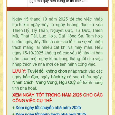
gặp ma quỷ nên cúng tế thì mới an.
Ngày 15 tháng 10 năm 2025 tốt cho việc nhập
trạch khi ngày này là ngày hoàng đạo có sao
Thiên Hỷ, Hỷ Thần, Nguyệt Đức, Tứ Đức, Thiên
Mã, Phát Tài, Lục Hợp, Đại Hồng Sa, Tam hợp
chiếu ngày, đây đều là các sao tốt chủ sự về nhập
trạch mang lại nhiều cát khí và may mắn. Nếu
ngày 15-10-2025 không có các yếu tố này thì bạn
nên chọn một ngày khác trong tháng tốt cho việc
nhập trạch về nhà mới để tiến hành công việc.
LƯU Ý:
Tuyệt đối không chọn
nhập trạch vào các
ngày
hắc đạo
, ngày
bách kỵ
có sao chiếu ngày:
Nhân Cách, Vãng Vong, Ngũ Quỷ
để tránh hung
tinh phá hoạt.
XEM NGÀY TỐT TRONG NĂM 2025 CHO CÁC
CÔNG VIỆC CỤ THỂ
♦
Xem ngày tốt chuyển nhà năm 2025
♦
Xem ngày tốt nhập trạch nhà mới 2025