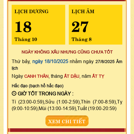
LỊCH DƯƠNG
LỊCH ÂM
18
27
Tháng 10
Tháng 8
NGÀY KHÔNG XẤU NHƯNG CŨNG CHƯA TỐT
Thứ bảy,
ngày 18/10/2025
nhằm ngày
27/8/2025 Âm
lịch
Ngày
, tháng
, năm
CANH THÂN
ẤT DẬU
ẤT TỴ
Hắc đạo (bạch hổ hắc đạo)
GIỜ TỐT TRONG NGÀY :
Tí (23:00-0:59),Sửu (1:00-2:59),Thìn (7:00-8:59),Tỵ
(9:00-10:59),Mùi (13:00-14:59),Tuất (19:00-20:59)
XEM CHI TIẾT