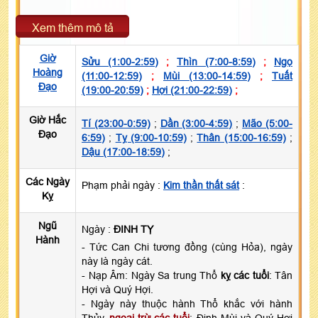
Xem thêm mô tả
Giờ
Sửu (1:00-2:59)
;
Thìn (7:00-8:59)
;
Ngọ
Hoàng
(11:00-12:59)
;
Mùi (13:00-14:59)
;
Tuất
Đạo
(19:00-20:59)
;
Hợi (21:00-22:59)
;
Giờ Hắc
Tí (23:00-0:59)
;
Dần (3:00-4:59)
;
Mão (5:00-
Đạo
6:59)
;
Tỵ (9:00-10:59)
;
Thân (15:00-16:59)
;
Dậu (17:00-18:59)
;
Các Ngày
Phạm phải ngày :
Kim thần thất sát
:
Kỵ
Ngũ
Ngày :
ĐINH TỴ
Hành
- Tức Can Chi tương đồng (cùng Hỏa), ngày
này là ngày cát.
- Nạp Âm: Ngày Sa trung Thổ
kỵ các tuổi
: Tân
Hợi và Quý Hợi.
- Ngày này thuộc hành Thổ khắc với hành
Thủy,
ngoại trừ các tuổi
: Đinh Mùi và Quý Hợi