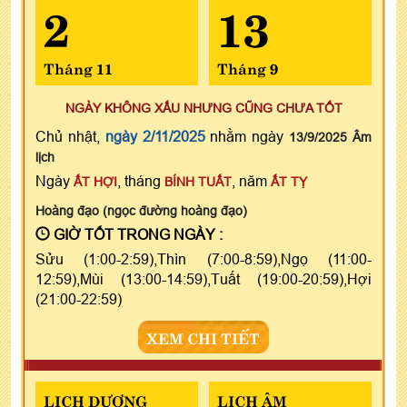
2
13
Tháng 11
Tháng 9
NGÀY KHÔNG XẤU NHƯNG CŨNG CHƯA TỐT
Chủ nhật,
ngày 2/11/2025
nhằm ngày
13/9/2025 Âm
lịch
Ngày
, tháng
, năm
ẤT HỢI
BÍNH TUẤT
ẤT TỴ
Hoàng đạo (ngọc đường hoàng đạo)
GIỜ TỐT TRONG NGÀY :
Sửu (1:00-2:59),Thìn (7:00-8:59),Ngọ (11:00-
12:59),Mùi (13:00-14:59),Tuất (19:00-20:59),Hợi
(21:00-22:59)
XEM CHI TIẾT
LỊCH DƯƠNG
LỊCH ÂM