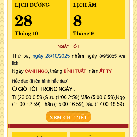
LỊCH DƯƠNG
LỊCH ÂM
28
8
Tháng 10
Tháng 9
NGÀY TỐT
Thứ ba,
ngày 28/10/2025
nhằm ngày
8/9/2025 Âm
lịch
Ngày
, tháng
, năm
CANH NGỌ
BÍNH TUẤT
ẤT TỴ
Hắc đạo (thiên hình hắc đạo)
GIỜ TỐT TRONG NGÀY :
Tí (23:00-0:59),Sửu (1:00-2:59),Mão (5:00-6:59),Ngọ
(11:00-12:59),Thân (15:00-16:59),Dậu (17:00-18:59)
XEM CHI TIẾT