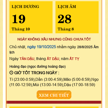
LỊCH DƯƠNG
LỊCH ÂM
19
28
Tháng 10
Tháng 8
NGÀY KHÔNG XẤU NHƯNG CŨNG CHƯA TỐT
Chủ nhật,
ngày 19/10/2025
nhằm ngày
28/8/2025 Âm
lịch
Ngày
, tháng
, năm
TÂN DẬU
ẤT DẬU
ẤT TỴ
Hoàng đạo (ngọc đường hoàng đạo)
GIỜ TỐT TRONG NGÀY :
Tí (23:00-0:59),Dần (3:00-4:59),Mão (5:00-6:59),Ngọ
(11:00-12:59),Mùi (13:00-14:59),Dậu (17:00-18:59)
XEM CHI TIẾT