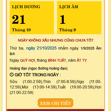
LỊCH DƯƠNG
LỊCH ÂM
21
1
Tháng 10
Tháng 9
NGÀY KHÔNG XẤU NHƯNG CŨNG CHƯA TỐT
Thứ ba,
ngày 21/10/2025
nhằm ngày
1/9/2025 Âm
lịch
Ngày
, tháng
, năm
QUÝ HỢI
BÍNH TUẤT
ẤT TỴ
Hoàng đạo (ngọc đường hoàng đạo)
GIỜ TỐT TRONG NGÀY :
Sửu (1:00-2:59),Thìn (7:00-8:59),Ngọ (11:00-
12:59),Mùi (13:00-14:59),Tuất (19:00-20:59),Hợi
(21:00-22:59)
XEM CHI TIẾT