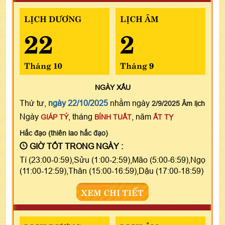
LỊCH DƯƠNG
LỊCH ÂM
22
2
Tháng 10
Tháng 9
NGÀY
XẤU
Thứ tư,
ngày 22/10/2025
nhằm ngày
2/9/2025 Âm lịch
Ngày
, tháng
, năm
GIÁP TÝ
BÍNH TUẤT
ẤT TỴ
Hắc đạo (thiên lao hắc đạo)
GIỜ TỐT TRONG NGÀY :
Tí (23:00-0:59),Sửu (1:00-2:59),Mão (5:00-6:59),Ngọ
(11:00-12:59),Thân (15:00-16:59),Dậu (17:00-18:59)
XEM CHI TIẾT