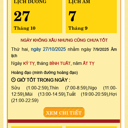
LỊCH DƯƠNG
LỊCH ÂM
27
7
Tháng 10
Tháng 9
NGÀY KHÔNG XẤU NHƯNG CŨNG CHƯA TỐT
Thứ hai,
ngày 27/10/2025
nhằm ngày
7/9/2025 Âm
lịch
Ngày
, tháng
, năm
KỶ TỴ
BÍNH TUẤT
ẤT TỴ
Hoàng đạo (minh đường hoàng đạo)
GIỜ TỐT TRONG NGÀY :
Sửu (1:00-2:59),Thìn (7:00-8:59),Ngọ (11:00-
12:59),Mùi (13:00-14:59),Tuất (19:00-20:59),Hợi
(21:00-22:59)
XEM CHI TIẾT