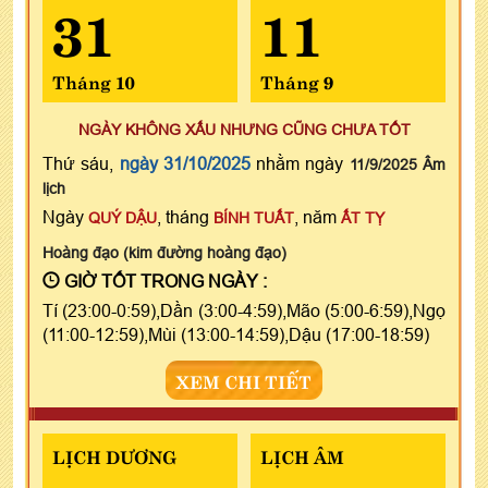
31
11
Tháng 10
Tháng 9
NGÀY KHÔNG XẤU NHƯNG CŨNG CHƯA TỐT
Thứ sáu,
ngày 31/10/2025
nhằm ngày
11/9/2025 Âm
lịch
Ngày
, tháng
, năm
QUÝ DẬU
BÍNH TUẤT
ẤT TỴ
Hoàng đạo (kim đường hoàng đạo)
GIỜ TỐT TRONG NGÀY :
Tí (23:00-0:59),Dần (3:00-4:59),Mão (5:00-6:59),Ngọ
(11:00-12:59),Mùi (13:00-14:59),Dậu (17:00-18:59)
XEM CHI TIẾT
LỊCH DƯƠNG
LỊCH ÂM