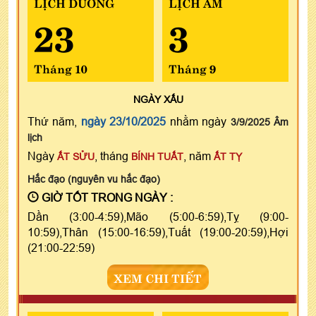
LỊCH DƯƠNG
LỊCH ÂM
23
3
Tháng 10
Tháng 9
NGÀY
XẤU
Thứ năm,
ngày 23/10/2025
nhằm ngày
3/9/2025 Âm
lịch
Ngày
, tháng
, năm
ẤT SỬU
BÍNH TUẤT
ẤT TỴ
Hắc đạo (nguyên vu hắc đạo)
GIỜ TỐT TRONG NGÀY :
Dần (3:00-4:59),Mão (5:00-6:59),Tỵ (9:00-
10:59),Thân (15:00-16:59),Tuất (19:00-20:59),Hợi
(21:00-22:59)
XEM CHI TIẾT