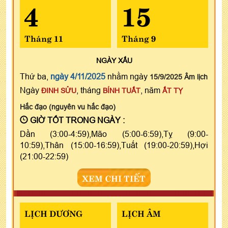
4
15
Tháng 11
Tháng 9
NGÀY
XẤU
Thứ ba,
ngày 4/11/2025
nhằm ngày
15/9/2025 Âm lịch
Ngày
, tháng
, năm
ĐINH SỬU
BÍNH TUẤT
ẤT TỴ
Hắc đạo (nguyên vu hắc đạo)
GIỜ TỐT TRONG NGÀY :
Dần (3:00-4:59),Mão (5:00-6:59),Tỵ (9:00-
10:59),Thân (15:00-16:59),Tuất (19:00-20:59),Hợi
(21:00-22:59)
XEM CHI TIẾT
LỊCH DƯƠNG
LỊCH ÂM