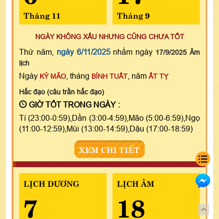
Tháng 11
Tháng 9
NGÀY KHÔNG XẤU NHƯNG CŨNG CHƯA TỐT
Thứ năm,
ngày 6/11/2025
nhằm ngày
17/9/2025 Âm
lịch
Ngày
, tháng
, năm
KỶ MÃO
BÍNH TUẤT
ẤT TỴ
Hắc đạo (câu trần hắc đạo)
GIỜ TỐT TRONG NGÀY :
Tí (23:00-0:59),Dần (3:00-4:59),Mão (5:00-6:59),Ngọ
(11:00-12:59),Mùi (13:00-14:59),Dậu (17:00-18:59)
XEM CHI TIẾT
LỊCH DƯƠNG
LỊCH ÂM
7
18