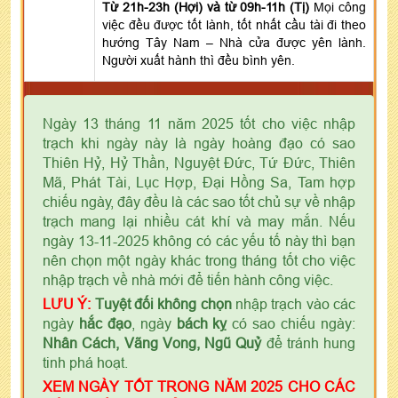
Từ 21h-23h (Hợi) và từ 09h-11h (Tị)
Mọi công
việc đều được tốt lành, tốt nhất cầu tài đi theo
hướng Tây Nam – Nhà cửa được yên lành.
Người xuất hành thì đều bình yên.
Ngày 13 tháng 11 năm 2025 tốt cho việc nhập
trạch khi ngày này là ngày hoàng đạo có sao
Thiên Hỷ, Hỷ Thần, Nguyệt Đức, Tứ Đức, Thiên
Mã, Phát Tài, Lục Hợp, Đại Hồng Sa, Tam hợp
chiếu ngày, đây đều là các sao tốt chủ sự về nhập
trạch mang lại nhiều cát khí và may mắn. Nếu
ngày 13-11-2025 không có các yếu tố này thì bạn
nên chọn một ngày khác trong tháng tốt cho việc
nhập trạch về nhà mới để tiến hành công việc.
LƯU Ý:
Tuyệt đối không chọn
nhập trạch vào các
ngày
hắc đạo
, ngày
bách kỵ
có sao chiếu ngày:
Nhân Cách, Vãng Vong, Ngũ Quỷ
để tránh hung
tinh phá hoạt.
XEM NGÀY TỐT TRONG NĂM 2025 CHO CÁC