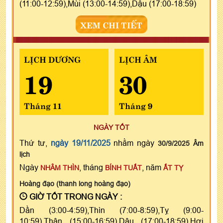
(11:00-12:59),Mùi (13:00-14:59),Dậu (17:00-18:59)
XEM CHI TIẾT
LỊCH DƯƠNG
LỊCH ÂM
19
30
Tháng 11
Tháng 9
NGÀY TỐT
Thứ tư,
ngày 19/11/2025
nhằm ngày
30/9/2025 Âm
lịch
Ngày
, tháng
, năm
NHÂM THÌN
BÍNH TUẤT
ẤT TỴ
Hoàng đạo (thanh long hoàng đạo)
GIỜ TỐT TRONG NGÀY :
Dần (3:00-4:59),Thìn (7:00-8:59),Tỵ (9:00-
10:59),Thân (15:00-16:59),Dậu (17:00-18:59),Hợi