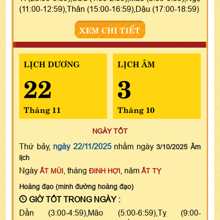
(11:00-12:59),Thân (15:00-16:59),Dậu (17:00-18:59)
XEM CHI TIẾT
LỊCH DƯƠNG
LỊCH ÂM
22
3
Tháng 11
Tháng 10
NGÀY TỐT
Thứ bảy,
ngày 22/11/2025
nhằm ngày
3/10/2025 Âm
lịch
Ngày
, tháng
, năm
ẤT MÙI
ĐINH HỢI
ẤT TỴ
Hoàng đạo (minh đường hoàng đạo)
GIỜ TỐT TRONG NGÀY :
Dần (3:00-4:59),Mão (5:00-6:59),Tỵ (9:00-