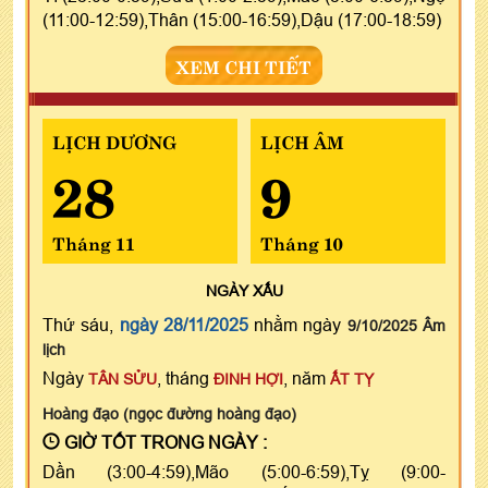
(11:00-12:59),Thân (15:00-16:59),Dậu (17:00-18:59)
XEM CHI TIẾT
LỊCH DƯƠNG
LỊCH ÂM
28
9
Tháng 11
Tháng 10
NGÀY
XẤU
Thứ sáu,
ngày 28/11/2025
nhằm ngày
9/10/2025 Âm
lịch
Ngày
, tháng
, năm
TÂN SỬU
ĐINH HỢI
ẤT TỴ
Hoàng đạo (ngọc đường hoàng đạo)
GIỜ TỐT TRONG NGÀY :
Dần (3:00-4:59),Mão (5:00-6:59),Tỵ (9:00-