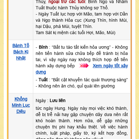
Thủy,
ngoại trừ các tuổi
: Bính Ngọ và Nhâm
Tuất thuộc hành Thủy không sợ Thổ.
- Ngày Tuất lục hợp với Mão, tam hợp với Dần
và Ngọ thành Hỏa cục (Xung Thìn, hình Mùi,
hại Dậu, phá Mùi, tuyệt Thìn.
Tam Sát kị mệnh các tuổi Hợi, Mão, Mùi)
Bành Tổ
-
Bính
: “Bất tu táo tất kiến hỏa ương” - Không
Bách Kị
nên tiến hành sửa chữa bếp để tránh bị hỏa
Nhật
tai, vì vậy ngày nay không thích hợp để tiến
hành xây dựng bếp
>>>
Xem ngày tốt xây
dựng
-
Tuất
: “Bất cật khuyển tác quái thượng sàng”
- Không nên ăn chó, quỉ quái lên giường
Khổng
Ngày :
Lưu liên
Minh Lục
tức ngày Hung. Ngày này mọi việc khó thành,
Diệu
dễ bị trễ nải hay gặp chuyện dây dưa nên rất
khó hoàn thành. Hơn nữa, dễ gặp những
chuyện thị phi hay khẩu thiệt. Về việc hành
chính, luật pháp, giấy tờ, ký kết hợp đồng,