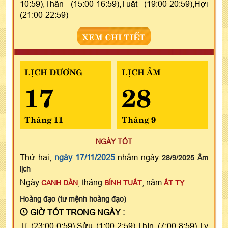
10:59),Thân (15:00-16:59),Tuất (19:00-20:59),Hợi
(21:00-22:59)
XEM CHI TIẾT
LỊCH DƯƠNG
LỊCH ÂM
17
28
Tháng 11
Tháng 9
NGÀY TỐT
Thứ hai,
ngày 17/11/2025
nhằm ngày
28/9/2025 Âm
lịch
Ngày
, tháng
, năm
CANH DẦN
BÍNH TUẤT
ẤT TỴ
Hoàng đạo (tư mệnh hoàng đạo)
GIỜ TỐT TRONG NGÀY :
Tí (23:00-0:59),Sửu (1:00-2:59),Thìn (7:00-8:59),Tỵ