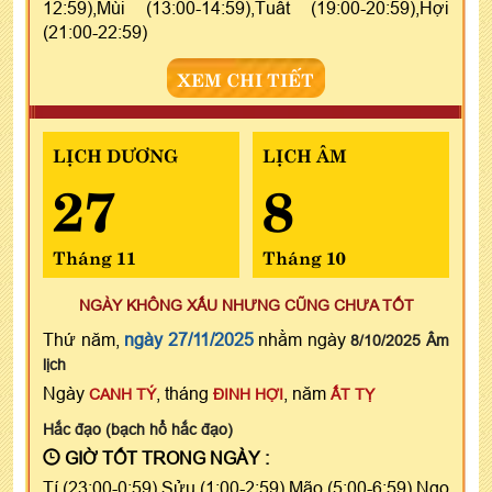
12:59),Mùi (13:00-14:59),Tuất (19:00-20:59),Hợi
(21:00-22:59)
XEM CHI TIẾT
LỊCH DƯƠNG
LỊCH ÂM
27
8
Tháng 11
Tháng 10
NGÀY KHÔNG XẤU NHƯNG CŨNG CHƯA TỐT
Thứ năm,
ngày 27/11/2025
nhằm ngày
8/10/2025 Âm
lịch
Ngày
, tháng
, năm
CANH TÝ
ĐINH HỢI
ẤT TỴ
Hắc đạo (bạch hổ hắc đạo)
GIỜ TỐT TRONG NGÀY :
Tí (23:00-0:59),Sửu (1:00-2:59),Mão (5:00-6:59),Ngọ