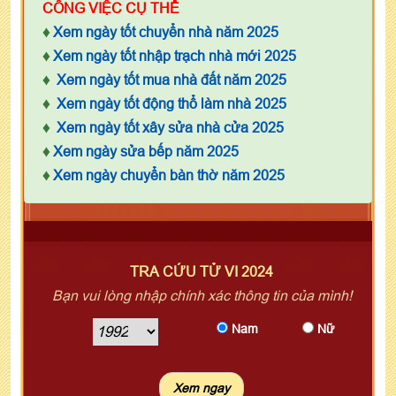
CÔNG VIỆC CỤ THỂ
♦
Xem ngày tốt chuyển nhà năm 2025
♦
Xem ngày tốt nhập trạch nhà mới 2025
♦
Xem ngày tốt mua nhà đất năm 2025
♦
Xem ngày tốt động thổ làm nhà 2025
♦
Xem ngày tốt xây sửa nhà cửa 2025
♦
Xem ngày sửa bếp năm 2025
♦
Xem ngày chuyển bàn thờ năm 2025
TRA CỨU TỬ VI 2024
Bạn vui lòng nhập chính xác thông tin của mình!
Nam
Nữ