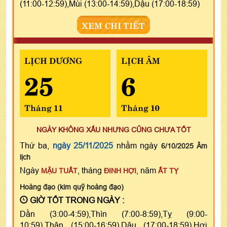
(11:00-12:59),Mùi (13:00-14:59),Dậu (17:00-18:59)
XEM CHI TIẾT
LỊCH DƯƠNG
LỊCH ÂM
25
6
Tháng 11
Tháng 10
NGÀY KHÔNG XẤU NHƯNG CŨNG CHƯA TỐT
Thứ ba,
ngày 25/11/2025
nhằm ngày
6/10/2025 Âm
lịch
Ngày
, tháng
, năm
MẬU TUẤT
ĐINH HỢI
ẤT TỴ
Hoàng đạo (kim quỹ hoàng đạo)
GIỜ TỐT TRONG NGÀY :
Dần (3:00-4:59),Thìn (7:00-8:59),Tỵ (9:00-
10:59),Thân (15:00-16:59),Dậu (17:00-18:59),Hợi