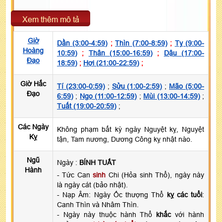
Xem thêm mô tả
Giờ
Dần (3:00-4:59)
;
Thìn (7:00-8:59)
;
Tỵ (9:00-
Hoàng
10:59)
;
Thân (15:00-16:59)
;
Dậu (17:00-
Đạo
18:59)
;
Hợi (21:00-22:59)
;
Giờ Hắc
Tí (23:00-0:59)
;
Sửu (1:00-2:59)
;
Mão (5:00-
Đạo
6:59)
;
Ngọ (11:00-12:59)
;
Mùi (13:00-14:59)
;
Tuất (19:00-20:59)
;
Các Ngày
Không phạm bất kỳ ngày Nguyệt kỵ, Nguyệt
Kỵ
tận, Tam nương, Dương Công kỵ nhật nào.
Ngũ
Ngày :
BÍNH TUẤT
Hành
- Tức Can
sinh
Chi (Hỏa sinh Thổ), ngày này
là ngày cát (bảo nhật).
- Nạp Âm: Ngày Ốc thượng Thổ
kỵ các tuổi
:
Canh Thìn và Nhâm Thìn.
- Ngày này thuộc hành Thổ
khắc
với hành