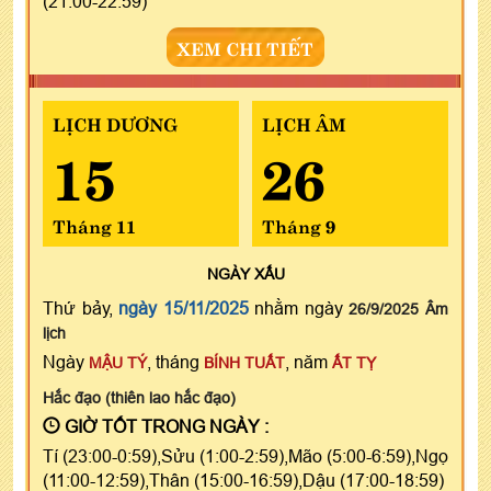
(21:00-22:59)
XEM CHI TIẾT
LỊCH DƯƠNG
LỊCH ÂM
15
26
Tháng 11
Tháng 9
NGÀY
XẤU
Thứ bảy,
ngày 15/11/2025
nhằm ngày
26/9/2025 Âm
lịch
Ngày
, tháng
, năm
MẬU TÝ
BÍNH TUẤT
ẤT TỴ
Hắc đạo (thiên lao hắc đạo)
GIỜ TỐT TRONG NGÀY :
Tí (23:00-0:59),Sửu (1:00-2:59),Mão (5:00-6:59),Ngọ
(11:00-12:59),Thân (15:00-16:59),Dậu (17:00-18:59)