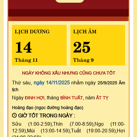
LỊCH DƯƠNG
LỊCH ÂM
14
25
Tháng 11
Tháng 9
NGÀY KHÔNG XẤU NHƯNG CŨNG CHƯA TỐT
Thứ sáu,
ngày 14/11/2025
nhằm ngày
25/9/2025 Âm
lịch
Ngày
, tháng
, năm
ĐINH HỢI
BÍNH TUẤT
ẤT TỴ
Hoàng đạo (ngọc đường hoàng đạo)
GIỜ TỐT TRONG NGÀY :
Sửu (1:00-2:59),Thìn (7:00-8:59),Ngọ (11:00-
12:59),Mùi (13:00-14:59),Tuất (19:00-20:59),Hợi