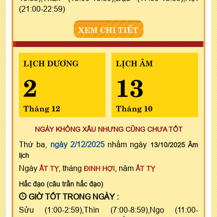
(21:00-22:59)
XEM CHI TIẾT
LỊCH DƯƠNG
LỊCH ÂM
2
13
Tháng 12
Tháng 10
NGÀY KHÔNG XẤU NHƯNG CŨNG CHƯA TỐT
Thứ ba,
ngày 2/12/2025
nhằm ngày
13/10/2025 Âm
lịch
Ngày
, tháng
, năm
ẤT TỴ
ĐINH HỢI
ẤT TỴ
Hắc đạo (câu trần hắc đạo)
GIỜ TỐT TRONG NGÀY :
Sửu (1:00-2:59),Thìn (7:00-8:59),Ngọ (11:00-