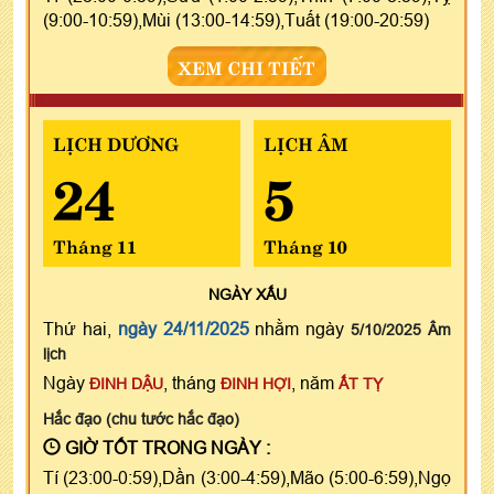
(9:00-10:59),Mùi (13:00-14:59),Tuất (19:00-20:59)
XEM CHI TIẾT
LỊCH DƯƠNG
LỊCH ÂM
24
5
Tháng 11
Tháng 10
NGÀY
XẤU
Thứ hai,
ngày 24/11/2025
nhằm ngày
5/10/2025 Âm
lịch
Ngày
, tháng
, năm
ĐINH DẬU
ĐINH HỢI
ẤT TỴ
Hắc đạo (chu tước hắc đạo)
GIỜ TỐT TRONG NGÀY :
Tí (23:00-0:59),Dần (3:00-4:59),Mão (5:00-6:59),Ngọ