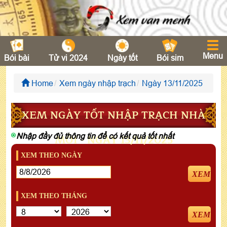
Menu
Bói bài
Tử vi 2024
Ngày tốt
Bói sim
Home
Xem ngày nhập trạch
Ngày 13/11/2025
XEM NGÀY TỐT NHẬP TRẠCH NHÀ
Nhập đầy đủ thông tin để có kết quả tốt nhất
MỚI - NGÀY 13/11/2025
XEM THEO NGÀY
XEM
XEM THEO THÁNG
XEM