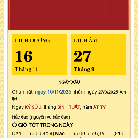
LỊCH DƯƠNG
LỊCH ÂM
16
27
Tháng 11
Tháng 9
NGÀY
XẤU
Chủ nhật,
ngày 16/11/2025
nhằm ngày
27/9/2025 Âm
lịch
Ngày
, tháng
, năm
KỶ SỬU
BÍNH TUẤT
ẤT TỴ
Hắc đạo (nguyên vu hắc đạo)
GIỜ TỐT TRONG NGÀY :
Dần (3:00-4:59),Mão (5:00-6:59),Tỵ (9:00-