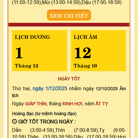
(11:00-12:59),Mùi (13:00-14:59),Dậu (17:00-18:59)
XEM CHI TIẾT
LỊCH DƯƠNG
LỊCH ÂM
1
12
Tháng 12
Tháng 10
NGÀY TỐT
Thứ hai,
ngày 1/12/2025
nhằm ngày
12/10/2025 Âm
lịch
Ngày
, tháng
, năm
GIÁP THÌN
ĐINH HỢI
ẤT TỴ
Hoàng đạo (tư mệnh hoàng đạo)
GIỜ TỐT TRONG NGÀY :
Dần (3:00-4:59),Thìn (7:00-8:59),Tỵ (9:00-
10:59),Thân (15:00-16:59),Dậu (17:00-18:59),Hợi