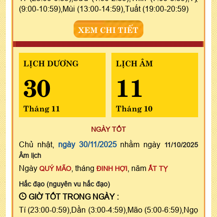
(9:00-10:59),Mùi (13:00-14:59),Tuất (19:00-20:59)
XEM CHI TIẾT
LỊCH DƯƠNG
LỊCH ÂM
30
11
Tháng 11
Tháng 10
NGÀY TỐT
Chủ nhật,
ngày 30/11/2025
nhằm ngày
11/10/2025
Âm lịch
Ngày
, tháng
, năm
QUÝ MÃO
ĐINH HỢI
ẤT TỴ
Hắc đạo (nguyên vu hắc đạo)
GIỜ TỐT TRONG NGÀY :
Tí (23:00-0:59),Dần (3:00-4:59),Mão (5:00-6:59),Ngọ