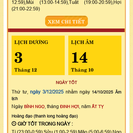
12:59),Mùi (13:00-14:59),Tuất (19:00-20:59),Hợi
(21:00-22:59)
XEM CHI TIẾT
LỊCH DƯƠNG
LỊCH ÂM
3
14
Tháng 12
Tháng 10
NGÀY TỐT
Thứ tư,
ngày 3/12/2025
nhằm ngày
14/10/2025 Âm
lịch
Ngày
, tháng
, năm
BÍNH NGỌ
ĐINH HỢI
ẤT TỴ
Hoàng đạo (thanh long hoàng đạo)
GIỜ TỐT TRONG NGÀY :
Tí (23:00-0:59),Sửu (1:00-2:59),Mão (5:00-6:59),Ngọ