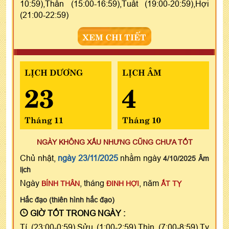
10:59),Thân (15:00-16:59),Tuất (19:00-20:59),Hợi
(21:00-22:59)
XEM CHI TIẾT
LỊCH DƯƠNG
LỊCH ÂM
23
4
Tháng 11
Tháng 10
NGÀY KHÔNG XẤU NHƯNG CŨNG CHƯA TỐT
Chủ nhật,
ngày 23/11/2025
nhằm ngày
4/10/2025 Âm
lịch
Ngày
, tháng
, năm
BÍNH THÂN
ĐINH HỢI
ẤT TỴ
Hắc đạo (thiên hình hắc đạo)
GIỜ TỐT TRONG NGÀY :
Tí (23:00-0:59),Sửu (1:00-2:59),Thìn (7:00-8:59),Tỵ