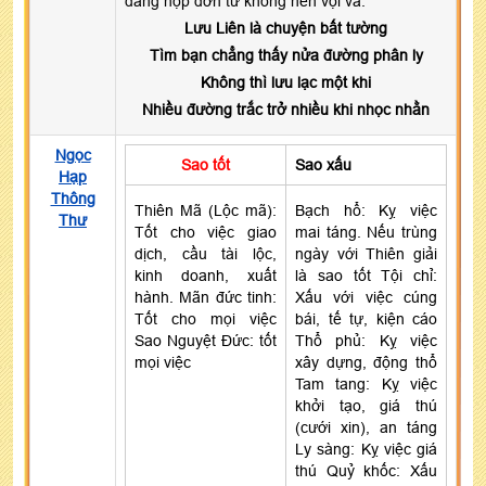
dâng nộp đơn từ không nên vội vã.
Lưu Liên là chuyện bất tường
Tìm bạn chẳng thấy nửa đường phân ly
Không thì lưu lạc một khi
Nhiều đường trắc trở nhiều khi nhọc nhằn
Ngọc
Sao tốt
Sao xấu
Hạp
Thông
Thiên Mã (Lộc mã):
Bạch hổ: Kỵ việc
Thư
Tốt cho việc giao
mai táng. Nếu trùng
dịch, cầu tài lộc,
ngày với Thiên giải
kinh doanh, xuất
là sao tốt Tội chỉ:
hành. Mãn đức tinh:
Xấu với việc cúng
Tốt cho mọi việc
bái, tế tự, kiện cáo
Sao Nguyệt Đức: tốt
Thổ phủ: Kỵ việc
mọi việc
xây dựng, động thổ
Tam tang: Kỵ việc
khởi tạo, giá thú
(cưới xin), an táng
Ly sàng: Kỵ việc giá
thú Quỷ khốc: Xấu