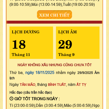
(9:00-10:59),Mùi (13:00-14:59),Tuất (19:00-20:59)
XEM CHI TIẾT
LỊCH DƯƠNG
LỊCH ÂM
18
29
Tháng 11
Tháng 9
NGÀY KHÔNG XẤU NHƯNG CŨNG CHƯA TỐT
Thứ ba,
ngày 18/11/2025
nhằm ngày
29/9/2025 Âm
lịch
Ngày
, tháng
, năm
TÂN MÃO
BÍNH TUẤT
ẤT TỴ
Hắc đạo (câu trần hắc đạo)
GIỜ TỐT TRONG NGÀY :
Tí (23:00-0:59),Dần (3:00-4:59),Mão (5:00-6:59),Ngọ