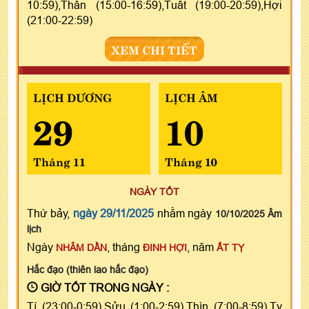
10:59),Thân (15:00-16:59),Tuất (19:00-20:59),Hợi
(21:00-22:59)
XEM CHI TIẾT
LỊCH DƯƠNG
LỊCH ÂM
29
10
Tháng 11
Tháng 10
NGÀY TỐT
Thứ bảy,
ngày 29/11/2025
nhằm ngày
10/10/2025 Âm
lịch
Ngày
, tháng
, năm
NHÂM DẦN
ĐINH HỢI
ẤT TỴ
Hắc đạo (thiên lao hắc đạo)
GIỜ TỐT TRONG NGÀY :
Tí (23:00-0:59),Sửu (1:00-2:59),Thìn (7:00-8:59),Tỵ