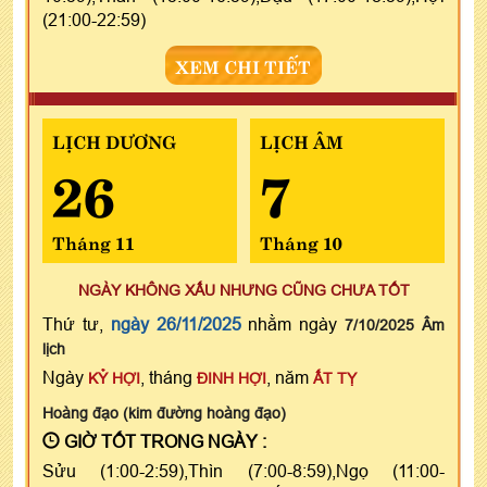
(21:00-22:59)
XEM CHI TIẾT
LỊCH DƯƠNG
LỊCH ÂM
26
7
Tháng 11
Tháng 10
NGÀY KHÔNG XẤU NHƯNG CŨNG CHƯA TỐT
Thứ tư,
ngày 26/11/2025
nhằm ngày
7/10/2025 Âm
lịch
Ngày
, tháng
, năm
KỶ HỢI
ĐINH HỢI
ẤT TỴ
Hoàng đạo (kim đường hoàng đạo)
GIỜ TỐT TRONG NGÀY :
Sửu (1:00-2:59),Thìn (7:00-8:59),Ngọ (11:00-