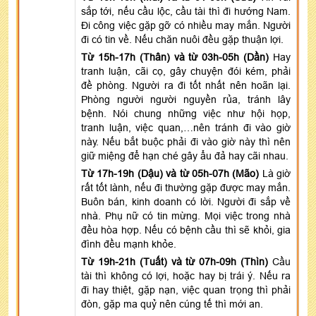
sắp tới, nếu cầu lộc, cầu tài thì đi hướng Nam.
Đi công việc gặp gỡ có nhiều may mắn. Người
đi có tin về. Nếu chăn nuôi đều gặp thuận lợi.
Từ 15h-17h (Thân) và từ 03h-05h (Dần)
Hay
tranh luận, cãi cọ, gây chuyện đói kém, phải
đề phòng. Người ra đi tốt nhất nên hoãn lại.
Phòng người người nguyền rủa, tránh lây
bệnh. Nói chung những việc như hội họp,
tranh luận, việc quan,…nên tránh đi vào giờ
này. Nếu bắt buộc phải đi vào giờ này thì nên
giữ miệng để hạn ché gây ẩu đả hay cãi nhau.
Từ 17h-19h (Dậu) và từ 05h-07h (Mão)
Là giờ
rất tốt lành, nếu đi thường gặp được may mắn.
Buôn bán, kinh doanh có lời. Người đi sắp về
nhà. Phụ nữ có tin mừng. Mọi việc trong nhà
đều hòa hợp. Nếu có bệnh cầu thì sẽ khỏi, gia
đình đều mạnh khỏe.
Từ 19h-21h (Tuất) và từ 07h-09h (Thìn)
Cầu
tài thì không có lợi, hoặc hay bị trái ý. Nếu ra
đi hay thiệt, gặp nạn, việc quan trọng thì phải
đòn, gặp ma quỷ nên cúng tế thì mới an.