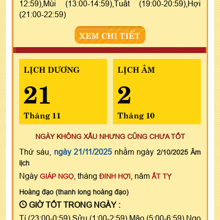
12:59),Mùi (13:00-14:59),Tuất (19:00-20:59),Hợi
(21:00-22:59)
XEM CHI TIẾT
LỊCH DƯƠNG
LỊCH ÂM
21
2
Tháng 11
Tháng 10
NGÀY KHÔNG XẤU NHƯNG CŨNG CHƯA TỐT
Thứ sáu,
ngày 21/11/2025
nhằm ngày
2/10/2025 Âm
lịch
Ngày
, tháng
, năm
GIÁP NGỌ
ĐINH HỢI
ẤT TỴ
Hoàng đạo (thanh long hoàng đạo)
GIỜ TỐT TRONG NGÀY :
Tí (23:00-0:59),Sửu (1:00-2:59),Mão (5:00-6:59),Ngọ