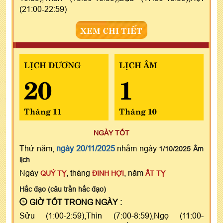
(21:00-22:59)
XEM CHI TIẾT
LỊCH DƯƠNG
LỊCH ÂM
20
1
Tháng 11
Tháng 10
NGÀY TỐT
Thứ năm,
ngày 20/11/2025
nhằm ngày
1/10/2025 Âm
lịch
Ngày
, tháng
, năm
QUÝ TỴ
ĐINH HỢI
ẤT TỴ
Hắc đạo (câu trần hắc đạo)
GIỜ TỐT TRONG NGÀY :
Sửu (1:00-2:59),Thìn (7:00-8:59),Ngọ (11:00-