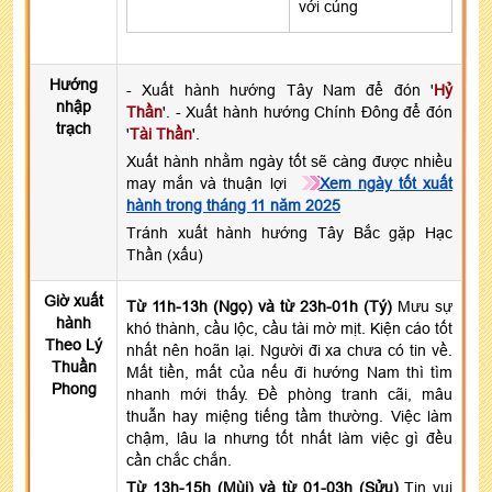
với cúng
Hướng
- Xuất hành hướng Tây Nam để đón '
Hỷ
nhập
Thần
'. - Xuất hành hướng Chính Đông để đón
trạch
'
Tài Thần
'.
Xuất hành nhằm ngày tốt sẽ càng được nhiều
may mắn và thuận lợi
Xem ngày tốt xuất
hành trong tháng 11 năm 2025
Tránh xuất hành hướng Tây Bắc gặp Hạc
Thần (xấu)
Giờ xuất
Từ 11h-13h (Ngọ) và từ 23h-01h (Tý)
Mưu sự
hành
khó thành, cầu lộc, cầu tài mờ mịt. Kiện cáo tốt
Theo Lý
nhất nên hoãn lại. Người đi xa chưa có tin về.
Thuần
Mất tiền, mất của nếu đi hướng Nam thì tìm
Phong
nhanh mới thấy. Đề phòng tranh cãi, mâu
thuẫn hay miệng tiếng tầm thường. Việc làm
chậm, lâu la nhưng tốt nhất làm việc gì đều
cần chắc chắn.
Từ 13h-15h (Mùi) và từ 01-03h (Sửu)
Tin vui