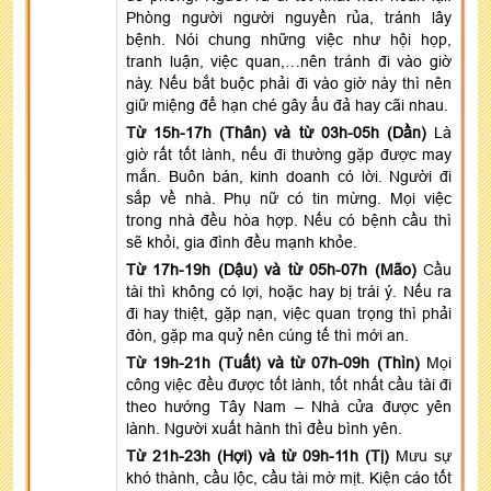
Phòng người người nguyền rủa, tránh lây
bệnh. Nói chung những việc như hội họp,
tranh luận, việc quan,…nên tránh đi vào giờ
này. Nếu bắt buộc phải đi vào giờ này thì nên
giữ miệng để hạn ché gây ẩu đả hay cãi nhau.
Từ 15h-17h (Thân) và từ 03h-05h (Dần)
Là
giờ rất tốt lành, nếu đi thường gặp được may
mắn. Buôn bán, kinh doanh có lời. Người đi
sắp về nhà. Phụ nữ có tin mừng. Mọi việc
trong nhà đều hòa hợp. Nếu có bệnh cầu thì
sẽ khỏi, gia đình đều mạnh khỏe.
Từ 17h-19h (Dậu) và từ 05h-07h (Mão)
Cầu
tài thì không có lợi, hoặc hay bị trái ý. Nếu ra
đi hay thiệt, gặp nạn, việc quan trọng thì phải
đòn, gặp ma quỷ nên cúng tế thì mới an.
Từ 19h-21h (Tuất) và từ 07h-09h (Thìn)
Mọi
công việc đều được tốt lành, tốt nhất cầu tài đi
theo hướng Tây Nam – Nhà cửa được yên
lành. Người xuất hành thì đều bình yên.
Từ 21h-23h (Hợi) và từ 09h-11h (Tị)
Mưu sự
khó thành, cầu lộc, cầu tài mờ mịt. Kiện cáo tốt