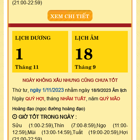
(21:00-22:59)
XEM CHI TIẾT
LỊCH DƯƠNG
LỊCH ÂM
1
18
Tháng 11
Tháng 9
NGÀY KHÔNG XẤU NHƯNG CŨNG CHƯA TỐT
Thứ tư,
ngày 1/11/2023
nhằm ngày
18/9/2023 Âm lịch
Ngày
, tháng
, năm
QUÝ HỢI
NHÂM TUẤT
QUÝ MÃO
Hoàng đạo (ngọc đường hoàng đạo)
GIỜ TỐT TRONG NGÀY :
Sửu (1:00-2:59),Thìn (7:00-8:59),Ngọ (11:00-
12:59),Mùi (13:00-14:59),Tuất (19:00-20:59),Hợi
(21:00-22:59)