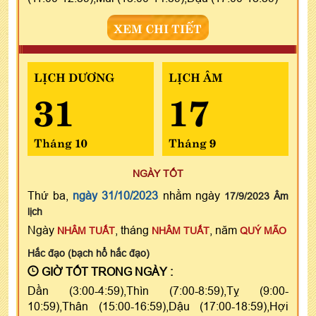
XEM CHI TIẾT
LỊCH DƯƠNG
LỊCH ÂM
31
17
Tháng 10
Tháng 9
NGÀY TỐT
Thứ ba,
ngày 31/10/2023
nhằm ngày
17/9/2023 Âm
lịch
Ngày
, tháng
, năm
NHÂM TUẤT
NHÂM TUẤT
QUÝ MÃO
Hắc đạo (bạch hổ hắc đạo)
GIỜ TỐT TRONG NGÀY :
Dần (3:00-4:59),Thìn (7:00-8:59),Tỵ (9:00-
10:59),Thân (15:00-16:59),Dậu (17:00-18:59),Hợi