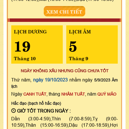
XEM CHI TIẾT
LỊCH DƯƠNG
LỊCH ÂM
19
5
Tháng 10
Tháng 9
NGÀY KHÔNG XẤU NHƯNG CŨNG CHƯA TỐT
Thứ năm,
ngày 19/10/2023
nhằm ngày
5/9/2023 Âm
lịch
Ngày
, tháng
, năm
CANH TUẤT
NHÂM TUẤT
QUÝ MÃO
Hắc đạo (bạch hổ hắc đạo)
GIỜ TỐT TRONG NGÀY :
Dần (3:00-4:59),Thìn (7:00-8:59),Tỵ (9:00-
10:59),Thân (15:00-16:59),Dậu (17:00-18:59),Hợi