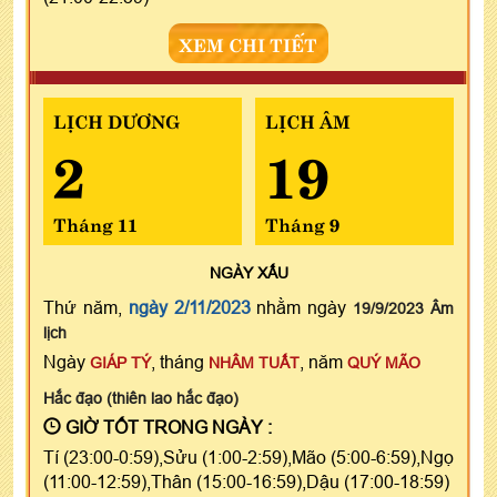
XEM CHI TIẾT
LỊCH DƯƠNG
LỊCH ÂM
2
19
Tháng 11
Tháng 9
NGÀY
XẤU
Thứ năm,
ngày 2/11/2023
nhằm ngày
19/9/2023 Âm
lịch
Ngày
, tháng
, năm
GIÁP TÝ
NHÂM TUẤT
QUÝ MÃO
Hắc đạo (thiên lao hắc đạo)
GIỜ TỐT TRONG NGÀY :
Tí (23:00-0:59),Sửu (1:00-2:59),Mão (5:00-6:59),Ngọ
(11:00-12:59),Thân (15:00-16:59),Dậu (17:00-18:59)