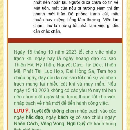
nhất nên hoãn lại. Người đi xa chưa có tin về.
Mất tiền, mất của nếu đi hướng Nam thì tìm
nhanh mới thấy. Đề phòng tranh cãi, mâu
thuẫn hay miệng tiếng tầm thường. Việc làm
chậm, lâu la nhưng tốt nhất làm việc gì đều
cần chắc chắn.
Ngày 15 tháng 10 năm 2023 tốt cho việc nhập
trạch khi ngày này là ngày hoàng đạo có sao
Thiên Hỷ, Hỷ Thần, Nguyệt Đức, Tứ Đức, Thiên
Mã, Phát Tài, Lục Hợp, Đại Hồng Sa, Tam hợp
chiếu ngày, đây đều là các sao tốt chủ sự về nhập
trạch mang lại nhiều cát khí và may mắn. Nếu
ngày 15-10-2023 không có các yếu tố này thì bạn
nên chọn một ngày khác trong tháng tốt cho việc
nhập trạch về nhà mới để tiến hành công việc.
LƯU Ý:
Tuyệt đối không chọn
nhập trạch vào các
ngày
hắc đạo
, ngày
bách kỵ
có sao chiếu ngày:
Nhân Cách, Vãng Vong, Ngũ Quỷ
để tránh hung
tinh phá hoạt.