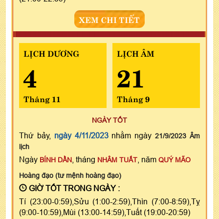
XEM CHI TIẾT
LỊCH DƯƠNG
LỊCH ÂM
4
21
Tháng 11
Tháng 9
NGÀY TỐT
Thứ bảy,
ngày 4/11/2023
nhằm ngày
21/9/2023 Âm
lịch
Ngày
, tháng
, năm
BÍNH DẦN
NHÂM TUẤT
QUÝ MÃO
Hoàng đạo (tư mệnh hoàng đạo)
GIỜ TỐT TRONG NGÀY :
Tí (23:00-0:59),Sửu (1:00-2:59),Thìn (7:00-8:59),Tỵ
(9:00-10:59),Mùi (13:00-14:59),Tuất (19:00-20:59)