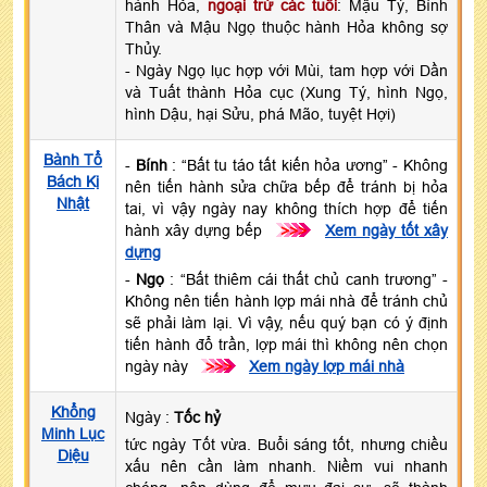
hành Hỏa,
ngoại trừ các tuổi
: Mậu Tý, Bính
Thân và Mậu Ngọ thuộc hành Hỏa không sợ
Thủy.
- Ngày Ngọ lục hợp với Mùi, tam hợp với Dần
và Tuất thành Hỏa cục (Xung Tý, hình Ngọ,
hình Dậu, hại Sửu, phá Mão, tuyệt Hợi)
Bành Tổ
-
Bính
: “Bất tu táo tất kiến hỏa ương” - Không
Bách Kị
nên tiến hành sửa chữa bếp để tránh bị hỏa
Nhật
tai, vì vậy ngày nay không thích hợp để tiến
hành xây dựng bếp
>>>
Xem ngày tốt xây
dựng
-
Ngọ
: “Bất thiêm cái thất chủ canh trương” -
Không nên tiến hành lợp mái nhà để tránh chủ
sẽ phải làm lại. Vì vậy, nếu quý bạn có ý định
tiến hành đổ trần, lợp mái thì không nên chọn
ngày này
>>>
Xem ngày lợp mái nhà
Khổng
Ngày :
Tốc hỷ
Minh Lục
tức ngày Tốt vừa. Buổi sáng tốt, nhưng chiều
Diệu
xấu nên cần làm nhanh. Niềm vui nhanh