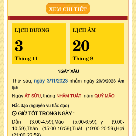
XEM CHI TIẾT
LỊCH DƯƠNG
LỊCH ÂM
3
20
Tháng 11
Tháng 9
NGÀY
XẤU
Thứ sáu,
ngày 3/11/2023
nhằm ngày
20/9/2023 Âm
lịch
Ngày
, tháng
, năm
ẤT SỬU
NHÂM TUẤT
QUÝ MÃO
Hắc đạo (nguyên vu hắc đạo)
GIỜ TỐT TRONG NGÀY :
Dần (3:00-4:59),Mão (5:00-6:59),Tỵ (9:00-
10:59),Thân (15:00-16:59),Tuất (19:00-20:59),Hợi
(21:00-22:59)