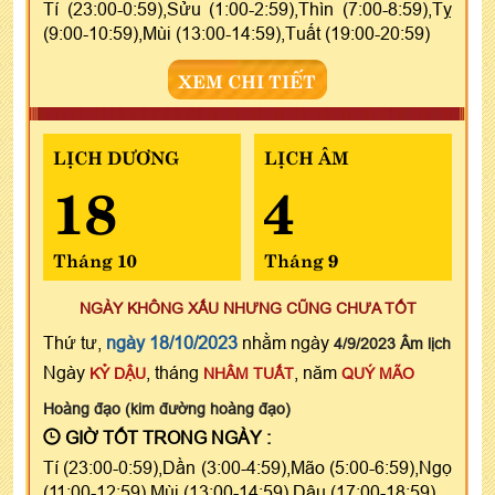
Tí (23:00-0:59),Sửu (1:00-2:59),Thìn (7:00-8:59),Tỵ
(9:00-10:59),Mùi (13:00-14:59),Tuất (19:00-20:59)
XEM CHI TIẾT
LỊCH DƯƠNG
LỊCH ÂM
18
4
Tháng 10
Tháng 9
NGÀY KHÔNG XẤU NHƯNG CŨNG CHƯA TỐT
Thứ tư,
ngày 18/10/2023
nhằm ngày
4/9/2023 Âm lịch
Ngày
, tháng
, năm
KỶ DẬU
NHÂM TUẤT
QUÝ MÃO
Hoàng đạo (kim đường hoàng đạo)
GIỜ TỐT TRONG NGÀY :
Tí (23:00-0:59),Dần (3:00-4:59),Mão (5:00-6:59),Ngọ
(11:00-12:59),Mùi (13:00-14:59),Dậu (17:00-18:59)