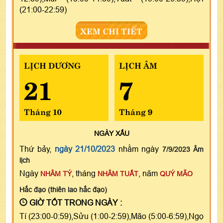
(21:00-22:59)
XEM CHI TIẾT
LỊCH DƯƠNG
LỊCH ÂM
21
7
Tháng 10
Tháng 9
NGÀY
XẤU
Thứ bảy,
ngày 21/10/2023
nhằm ngày
7/9/2023 Âm
lịch
Ngày
, tháng
, năm
NHÂM TÝ
NHÂM TUẤT
QUÝ MÃO
Hắc đạo (thiên lao hắc đạo)
GIỜ TỐT TRONG NGÀY :
Tí (23:00-0:59),Sửu (1:00-2:59),Mão (5:00-6:59),Ngọ