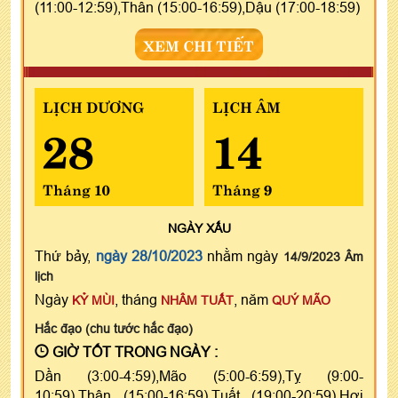
(11:00-12:59),Thân (15:00-16:59),Dậu (17:00-18:59)
XEM CHI TIẾT
LỊCH DƯƠNG
LỊCH ÂM
28
14
Tháng 10
Tháng 9
NGÀY
XẤU
Thứ bảy,
ngày 28/10/2023
nhằm ngày
14/9/2023 Âm
lịch
Ngày
, tháng
, năm
KỶ MÙI
NHÂM TUẤT
QUÝ MÃO
Hắc đạo (chu tước hắc đạo)
GIỜ TỐT TRONG NGÀY :
Dần (3:00-4:59),Mão (5:00-6:59),Tỵ (9:00-
10:59),Thân (15:00-16:59),Tuất (19:00-20:59),Hợi