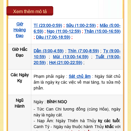
Xem thêm mô tả
Giờ
Tí (23:00-0:59)
;
Sửu (1:00-2:59)
;
Mão (5:00-
Hoàng
6:59)
;
Ngọ (11:00-12:59)
;
Thân (15:00-16:59)
Đạo
;
Dậu (17:00-18:59)
;
Giờ Hắc
Dần (3:00-4:59)
;
Thìn (7:00-8:59)
;
Tỵ (9:00-
Đạo
10:59)
;
Mùi (13:00-14:59)
;
Tuất (19:00-
20:59)
;
Hợi (21:00-22:59)
;
Các Ngày
Phạm phải ngày :
Sát chủ âm
: Ngày Sát chủ
Kỵ
âm là ngày kỵ các việc về mai táng, tu sửa mộ
phần.
Ngũ
Ngày :
BÍNH NGỌ
Hành
- Tức Can Chi tương đồng (cùng Hỏa), ngày
này là ngày cát.
- Nạp Âm: Ngày Thiên hà Thủy
kỵ các tuổi
:
Canh Tý - Ngày này thuộc hành Thủy
khắc
với