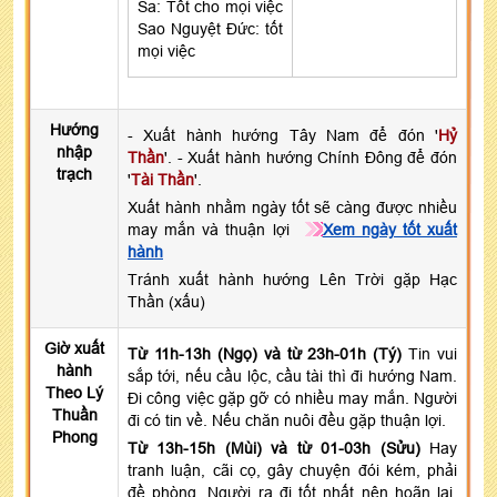
Sa: Tốt cho mọi việc
Sao Nguyệt Đức: tốt
mọi việc
Hướng
- Xuất hành hướng Tây Nam để đón '
Hỷ
nhập
Thần
'. - Xuất hành hướng Chính Đông để đón
trạch
'
Tài Thần
'.
Xuất hành nhằm ngày tốt sẽ càng được nhiều
may mắn và thuận lợi
Xem ngày tốt xuất
hành
Tránh xuất hành hướng Lên Trời gặp Hạc
Thần (xấu)
Giờ xuất
Từ 11h-13h (Ngọ) và từ 23h-01h (Tý)
Tin vui
hành
sắp tới, nếu cầu lộc, cầu tài thì đi hướng Nam.
Theo Lý
Đi công việc gặp gỡ có nhiều may mắn. Người
Thuần
đi có tin về. Nếu chăn nuôi đều gặp thuận lợi.
Phong
Từ 13h-15h (Mùi) và từ 01-03h (Sửu)
Hay
tranh luận, cãi cọ, gây chuyện đói kém, phải
đề phòng. Người ra đi tốt nhất nên hoãn lại.