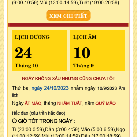
(9:00-10:59),Mùi (13:00-14:59),Tuất (19:00-20:59)
XEM CHI TIẾT
LỊCH DƯƠNG
LỊCH ÂM
24
10
Tháng 10
Tháng 9
NGÀY KHÔNG XẤU NHƯNG CŨNG CHƯA TỐT
Thứ ba,
ngày 24/10/2023
nhằm ngày
10/9/2023 Âm
lịch
Ngày
, tháng
, năm
ẤT MÃO
NHÂM TUẤT
QUÝ MÃO
Hắc đạo (câu trần hắc đạo)
GIỜ TỐT TRONG NGÀY :
Tí (23:00-0:59),Dần (3:00-4:59),Mão (5:00-6:59),Ngọ
(11:00-12:59),Mùi (13:00-14:59),Dậu (17:00-18:59)