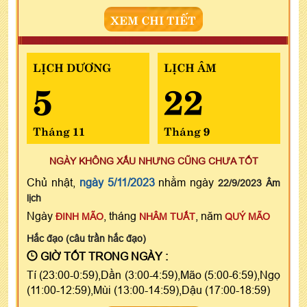
XEM CHI TIẾT
LỊCH DƯƠNG
LỊCH ÂM
5
22
Tháng 11
Tháng 9
NGÀY KHÔNG XẤU NHƯNG CŨNG CHƯA TỐT
Chủ nhật,
ngày 5/11/2023
nhằm ngày
22/9/2023 Âm
lịch
Ngày
, tháng
, năm
ĐINH MÃO
NHÂM TUẤT
QUÝ MÃO
Hắc đạo (câu trần hắc đạo)
GIỜ TỐT TRONG NGÀY :
Tí (23:00-0:59),Dần (3:00-4:59),Mão (5:00-6:59),Ngọ
(11:00-12:59),Mùi (13:00-14:59),Dậu (17:00-18:59)