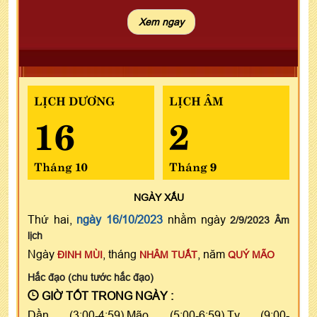
LỊCH DƯƠNG
LỊCH ÂM
16
2
Tháng 10
Tháng 9
NGÀY
XẤU
Thứ hai,
ngày 16/10/2023
nhằm ngày
2/9/2023 Âm
lịch
Ngày
, tháng
, năm
ĐINH MÙI
NHÂM TUẤT
QUÝ MÃO
Hắc đạo (chu tước hắc đạo)
GIỜ TỐT TRONG NGÀY :
Dần (3:00-4:59),Mão (5:00-6:59),Tỵ (9:00-