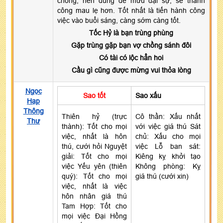
chóng, nên dùng để mưu đại sự, sẽ thành
công mau lẹ hơn. Tốt nhất là tiến hành công
việc vào buổi sáng, càng sớm càng tốt.
Tốc Hỷ là bạn trùng phùng
Gặp trùng gặp bạn vợ chồng sánh đôi
Có tài có lộc hẳn hoi
Cầu gì cũng được mừng vui thỏa lòng
Ngọc
Sao tốt
Sao xấu
Hạp
Thông
Thiên hỷ (trực
Cô thần: Xấu nhất
Thư
thành): Tốt cho mọi
với việc giá thú Sát
việc, nhất là hôn
chủ: Xấu cho mọi
thú, cưới hỏi Nguyệt
việc Lỗ ban sát:
giải: Tốt cho mọi
Kiêng kỵ khởi tạo
việc Yếu yên (thiên
Không phòng: Kỵ
quý): Tốt cho mọi
giá thú (cưới xin)
việc, nhất là việc
hôn nhân giá thú
Tam Hợp: Tốt cho
mọi việc Đại Hồng