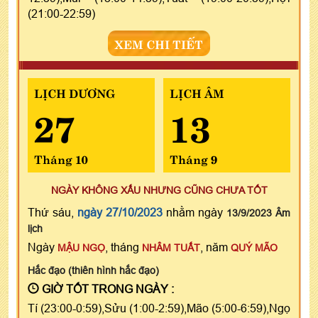
(21:00-22:59)
XEM CHI TIẾT
LỊCH DƯƠNG
LỊCH ÂM
27
13
Tháng 10
Tháng 9
NGÀY KHÔNG XẤU NHƯNG CŨNG CHƯA TỐT
Thứ sáu,
ngày 27/10/2023
nhằm ngày
13/9/2023 Âm
lịch
Ngày
, tháng
, năm
MẬU NGỌ
NHÂM TUẤT
QUÝ MÃO
Hắc đạo (thiên hình hắc đạo)
GIỜ TỐT TRONG NGÀY :
Tí (23:00-0:59),Sửu (1:00-2:59),Mão (5:00-6:59),Ngọ