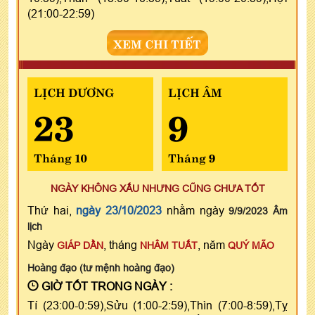
(21:00-22:59)
XEM CHI TIẾT
LỊCH DƯƠNG
LỊCH ÂM
23
9
Tháng 10
Tháng 9
NGÀY KHÔNG XẤU NHƯNG CŨNG CHƯA TỐT
Thứ hai,
ngày 23/10/2023
nhằm ngày
9/9/2023 Âm
lịch
Ngày
, tháng
, năm
GIÁP DẦN
NHÂM TUẤT
QUÝ MÃO
Hoàng đạo (tư mệnh hoàng đạo)
GIỜ TỐT TRONG NGÀY :
Tí (23:00-0:59),Sửu (1:00-2:59),Thìn (7:00-8:59),Tỵ