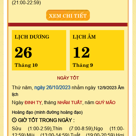
(21:00-22:59)
XEM CHI TIẾT
LỊCH DƯƠNG
LỊCH ÂM
26
12
Tháng 10
Tháng 9
NGÀY TỐT
Thứ năm,
ngày 26/10/2023
nhằm ngày
12/9/2023 Âm
lịch
Ngày
, tháng
, năm
ĐINH TỴ
NHÂM TUẤT
QUÝ MÃO
Hoàng đạo (minh đường hoàng đạo)
GIỜ TỐT TRONG NGÀY :
Sửu (1:00-2:59),Thìn (7:00-8:59),Ngọ (11:00-
12:59),Mùi (13:00-14:59),Tuất (19:00-20:59),Hợi