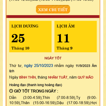
XEM CHI TIẾT
LỊCH DƯƠNG
LỊCH ÂM
25
11
Tháng 10
Tháng 9
NGÀY TỐT
Thứ tư,
ngày 25/10/2023
nhằm ngày
11/9/2023 Âm
lịch
Ngày
, tháng
, năm
BÍNH THÌN
NHÂM TUẤT
QUÝ MÃO
Hoàng đạo (thanh long hoàng đạo)
GIỜ TỐT TRONG NGÀY :
Dần (3:00-4:59),Thìn (7:00-8:59),Tỵ (9:00-
10:59),Thân (15:00-16:59),Dậu (17:00-18:59),Hợi