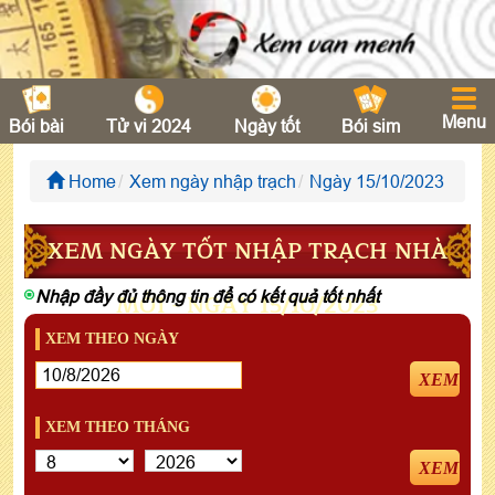
Menu
Bói bài
Tử vi 2024
Ngày tốt
Bói sim
Home
Xem ngày nhập trạch
Ngày 15/10/2023
XEM NGÀY TỐT NHẬP TRẠCH NHÀ
Nhập đầy đủ thông tin để có kết quả tốt nhất
MỚI - NGÀY 15/10/2023
XEM THEO NGÀY
XEM
XEM THEO THÁNG
XEM