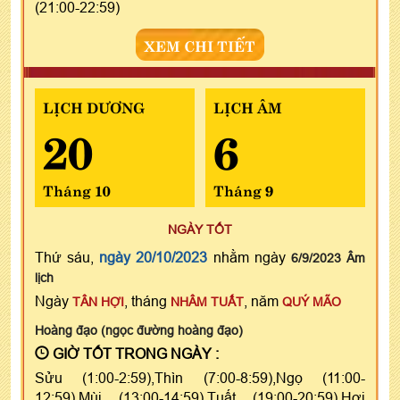
(21:00-22:59)
XEM CHI TIẾT
LỊCH DƯƠNG
LỊCH ÂM
20
6
Tháng 10
Tháng 9
NGÀY TỐT
Thứ sáu,
ngày 20/10/2023
nhằm ngày
6/9/2023 Âm
lịch
Ngày
, tháng
, năm
TÂN HỢI
NHÂM TUẤT
QUÝ MÃO
Hoàng đạo (ngọc đường hoàng đạo)
GIỜ TỐT TRONG NGÀY :
Sửu (1:00-2:59),Thìn (7:00-8:59),Ngọ (11:00-
12:59),Mùi (13:00-14:59),Tuất (19:00-20:59),Hợi