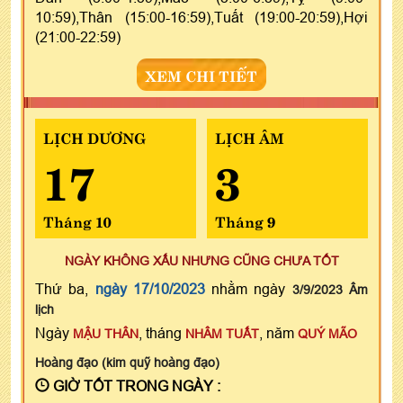
10:59),Thân (15:00-16:59),Tuất (19:00-20:59),Hợi
(21:00-22:59)
XEM CHI TIẾT
LỊCH DƯƠNG
LỊCH ÂM
17
3
Tháng 10
Tháng 9
NGÀY KHÔNG XẤU NHƯNG CŨNG CHƯA TỐT
Thứ ba,
ngày 17/10/2023
nhằm ngày
3/9/2023 Âm
lịch
Ngày
, tháng
, năm
MẬU THÂN
NHÂM TUẤT
QUÝ MÃO
Hoàng đạo (kim quỹ hoàng đạo)
GIỜ TỐT TRONG NGÀY :