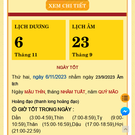
XEM CHI TIẾT
LỊCH DƯƠNG
LỊCH ÂM
6
23
Tháng 11
Tháng 9
NGÀY TỐT
Thứ hai,
ngày 6/11/2023
nhằm ngày
23/9/2023 Âm
lịch
Ngày
, tháng
, năm
MẬU THÌN
NHÂM TUẤT
QUÝ MÃO
Hoàng đạo (thanh long hoàng đạo)
GIỜ TỐT TRONG NGÀY :
Dần (3:00-4:59),Thìn (7:00-8:59),Tỵ (9:00-
10:59),Thân (15:00-16:59),Dậu (17:00-18:59),Hợi
(21:00-22:59)