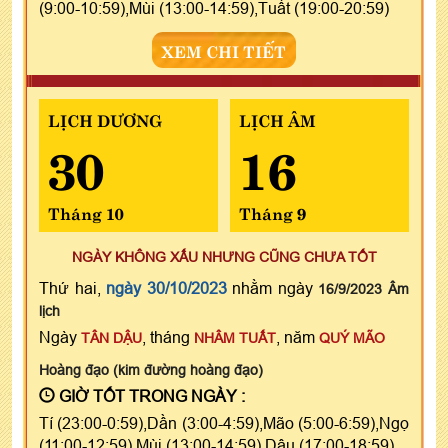
(9:00-10:59),Mùi (13:00-14:59),Tuất (19:00-20:59)
XEM CHI TIẾT
LỊCH DƯƠNG
LỊCH ÂM
30
16
Tháng 10
Tháng 9
NGÀY KHÔNG XẤU NHƯNG CŨNG CHƯA TỐT
Thứ hai,
ngày 30/10/2023
nhằm ngày
16/9/2023 Âm
lịch
Ngày
, tháng
, năm
TÂN DẬU
NHÂM TUẤT
QUÝ MÃO
Hoàng đạo (kim đường hoàng đạo)
GIỜ TỐT TRONG NGÀY :
Tí (23:00-0:59),Dần (3:00-4:59),Mão (5:00-6:59),Ngọ
(11:00-12:59),Mùi (13:00-14:59),Dậu (17:00-18:59)