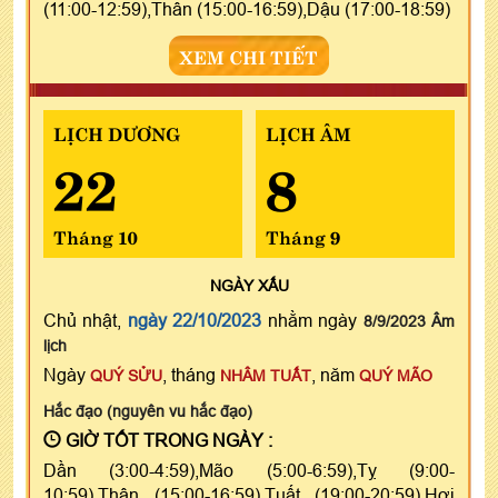
(11:00-12:59),Thân (15:00-16:59),Dậu (17:00-18:59)
XEM CHI TIẾT
LỊCH DƯƠNG
LỊCH ÂM
22
8
Tháng 10
Tháng 9
NGÀY
XẤU
Chủ nhật,
ngày 22/10/2023
nhằm ngày
8/9/2023 Âm
lịch
Ngày
, tháng
, năm
QUÝ SỬU
NHÂM TUẤT
QUÝ MÃO
Hắc đạo (nguyên vu hắc đạo)
GIỜ TỐT TRONG NGÀY :
Dần (3:00-4:59),Mão (5:00-6:59),Tỵ (9:00-
10:59),Thân (15:00-16:59),Tuất (19:00-20:59),Hợi