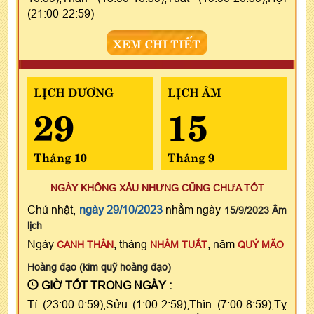
(21:00-22:59)
XEM CHI TIẾT
LỊCH DƯƠNG
LỊCH ÂM
29
15
Tháng 10
Tháng 9
NGÀY KHÔNG XẤU NHƯNG CŨNG CHƯA TỐT
Chủ nhật,
ngày 29/10/2023
nhằm ngày
15/9/2023 Âm
lịch
Ngày
, tháng
, năm
CANH THÂN
NHÂM TUẤT
QUÝ MÃO
Hoàng đạo (kim quỹ hoàng đạo)
GIỜ TỐT TRONG NGÀY :
Tí (23:00-0:59),Sửu (1:00-2:59),Thìn (7:00-8:59),Tỵ