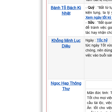
Bành Tổ Bách Kị
-
Quý
: “Bất từ 
kiện tụng, ta l
Nhật
Xem ngày tốt ký
-
Sửu
: “Bất qua
để tránh việc g
tác hay nhận chứ
Khổng Minh Lục
Ngày :
Tốc hỷ
tức ngày Tốt vừ
Diệu
chóng, nên dùng
việc vào buổi sá
Ngọc Hạp Thông
Thư
Mãn đức tinh: 
Tốt cho mọi vi
cầu tài lộc, vi
Ân: tốt cho việ