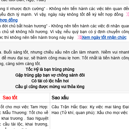
tụng lí nhược địch cường” - Không nên tiến hành các việc liên quan đế
ý yếu địch lý mạnh. Vì vậy, ngày này không tốt để ký kết hợp đồng
 hợp đồng
n đới chủ bất hoàn hương” - Không nên tiến hành các việc đi nhận qua
ia chủ sẽ không hồi hương. Vì vậy, nếu quý bạn có ý định chuyển côn
c thì không nên tiến hành trong này này
Xem ngày tốt nhận chức
a. Buổi sáng tốt, nhưng chiều xấu nên cần làm nhanh. Niềm vui nhan
 để mưu đại sự, sẽ thành công mau lẹ hơn. Tốt nhất là tiến hành côn
ng, càng sớm càng tốt.
Tốc Hỷ là bạn trùng phùng
Gặp trùng gặp bạn vợ chồng sánh đôi
Có tài có lộc hẳn hoi
Cầu gì cũng được mừng vui thỏa lòng
Sao tốt
Sao xấu
Tốt cho mọi việc Tam Hợp:
Câu Trận Hắc Đạo: Kỵ việc mai táng Đại
ệc Mẫu Thương: Tốt cho về
Hao (Tử khí, quan phú): Xấu cho mọi việc
ệc khai trương . Sao Nguyệt
c cầu tài lộc, khai trương,