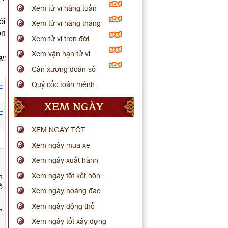
Xem tử vi hàng tuần
ói
Xem tử vi hàng tháng
ến
Xem tử vi trọn đời
Xem vận hạn tử vi
i:
Cân xương đoán số
Quỷ cốc toán mệnh
-
XEM NGÀY
-
XEM NGÀY TỐT
.
Xem ngày mua xe
Xem ngày xuất hành
Xem ngày tốt kết hôn
h
ổ
Xem ngày hoàng đạo
Xem ngày động thổ
,
Xem ngày tốt xây dựng