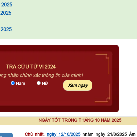
à 2025
 2025
 2025
TRA CỨU TỬ VI 2024
òng nhập chính xác thông tin của mình!
Nam
Nữ
NGÀY TỐT TRONG THÁNG 10 NĂM 2025
Chủ nhật,
ngày 12/10/2025
nhằm ngày
21/8/2025 Âm
m