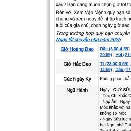
xấu? Bạn đang muốn chọn giờ tốt t
Đến với Xem Vận Mệnh quý bạn sẽ c
chung và xem ngày để nhập trạch nói
tuổi của gia chủ, chọn ngày giờ sao
Trong trường hợp quý bạn chuyển 
Ngày tốt chuyển nhà năm 2025
Giờ Hoàng Đạo
Dần (3:00-4:59)
20:59)
;
Hợi (21:
Giờ Hắc Đạo
Tí (23:00-0:59)
14:59)
;
Dậu (17
Các Ngày Kỵ
Không phạm bất k
Ngũ Hành
Ngày :
QUÝ SỬ
- Tức Chi
khắc
Ca
- Nạp Âm: Ngày
Mộc
khắc
với hà
không sợ Mộc.
- Ngày Sửu lục h
hại Ngọ, phá Thì
Tam Sát kị mệnh 