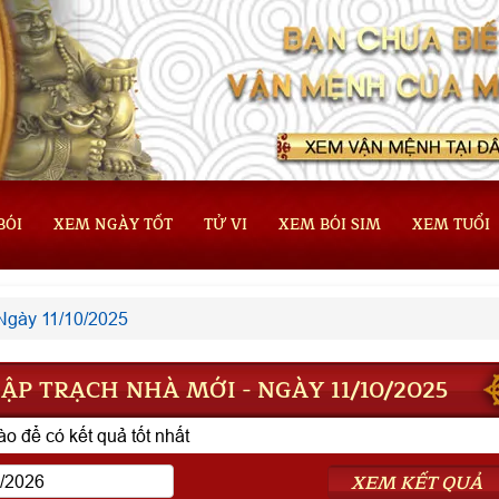
BÓI
XEM NGÀY TỐT
TỬ VI
XEM BÓI SIM
XEM TUỔI
Ngày 11/10/2025
P TRẠCH NHÀ MỚI - NGÀY 11/10/2025
o để có kết quả tốt nhất
XEM KẾT QUẢ