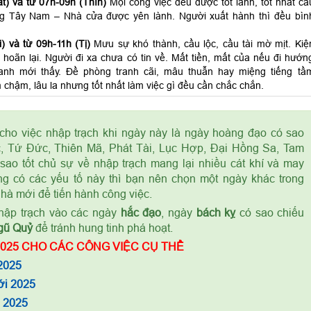
t) và từ 07h-09h (Thìn)
Mọi công việc đều được tốt lành, tốt nhất cầ
ng Tây Nam – Nhà cửa được yên lành. Người xuất hành thì đều bìn
) và từ 09h-11h (Tị)
Mưu sự khó thành, cầu lộc, cầu tài mờ mịt. Kiệ
 hoãn lại. Người đi xa chưa có tin về. Mất tiền, mất của nếu đi hướn
anh mới thấy. Đề phòng tranh cãi, mâu thuẫn hay miệng tiếng tầ
 chậm, lâu la nhưng tốt nhất làm việc gì đều cần chắc chắn.
cho việc nhập trạch khi ngày này là ngày hoàng đạo có sao
, Tứ Đức, Thiên Mã, Phát Tài, Lục Hợp, Đại Hồng Sa, Tam
sao tốt chủ sự về nhập trạch mang lại nhiều cát khí và may
g có các yếu tố này thì bạn nên chọn một ngày khác trong
nhà mới để tiến hành công việc.
ập trạch vào các ngày
hắc đạo
, ngày
bách kỵ
có sao chiếu
gũ Quỷ
để tránh hung tinh phá hoạt.
025 CHO CÁC CÔNG VIỆC CỤ THỂ
2025
ới 2025
m 2025