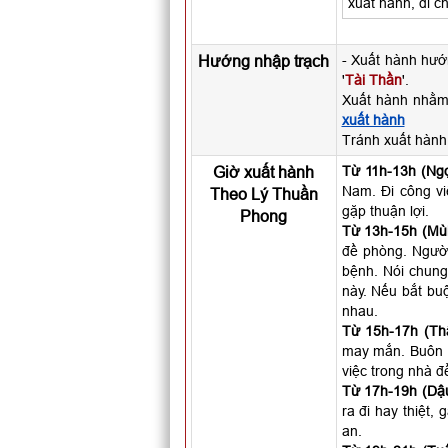
xuất hành, di c
Hướng nhập trạch
- Xuất hành hư
'
Tài Thần
'.
Xuất hành nhằm
xuất hành
Tránh xuất hàn
Giờ xuất hành
Từ 11h-13h (Ngọ
Nam. Đi công vi
Theo Lý Thuần
gặp thuận lợi.
Phong
Từ 13h-15h (Mùi
đề phòng. Người 
bệnh. Nói chung
này. Nếu bắt buộ
nhau.
Từ 15h-17h (Th
may mắn. Buôn b
việc trong nhà đ
Từ 17h-19h (Dậu
ra đi hay thiệt,
an.