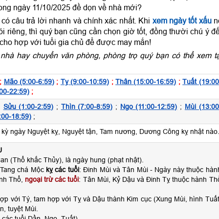
rong ngày 11/10/2025 đề dọn về nhà mới?
ó câu trả lời nhanh và chính xác nhất. Khi
xem ngày tốt xấu
n
 riêng, thì quý bạn cũng cần chọn giờ tốt, đồng thười chú ý đ
 cho hợp với tuổi gia chủ để được may mắn!
nhà hay chuyển văn phòng, phòng trọ quý bạn có thể xem tạ
;
Mão (5:00-6:59)
;
Tỵ (9:00-10:59)
;
Thân (15:00-16:59)
;
Tuất (19:00
00-22:59)
;
;
Sửu (1:00-2:59)
;
Thìn (7:00-8:59)
;
Ngọ (11:00-12:59)
;
Mùi (13:00
:00-18:59)
;
ỳ ngày Nguyệt kỵ, Nguyệt tận, Tam nương, Dương Công kỵ nhật nào
U
n (Thổ khắc Thủy), là ngày hung (phạt nhật).
 Tang chá Mộc
kỵ các tuổi
: Đinh Mùi và Tân Mùi - Ngày này thuộc hàn
nh Thổ,
ngoại trừ các tuổi
: Tân Mùi, Kỷ Dậu và Đinh Tỵ thuộc hành Th
ợp với Tý, tam hợp với Tỵ và Dậu thành Kim cục (Xung Mùi, hình Tuất
n, tuyệt Mùi.
các tuổi Dần, Ngọ, Tuất)