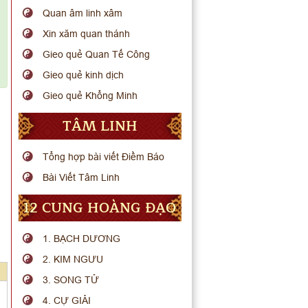
Quan âm linh xâm
Xin xăm quan thánh
Gieo quẻ Quan Tế Công
Gieo quẻ kinh dịch
Gieo quẻ Khổng Minh
TÂM LINH
Tổng hợp bài viết Điềm Báo
Bài Viết Tâm Linh
12 CUNG HOÀNG ĐẠO
1. BẠCH DƯƠNG
2. KIM NGƯU
3. SONG TỬ
4. CỰ GIẢI