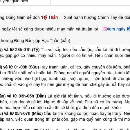
huyển, giao dịch
ớng Đông Nam để đón '
Hỷ Thần
'. - Xuất hành hướng Chính Tây để đó
 ngày tốt sẽ càng được nhiều may mắn và thuận lợi
Xem ngày tố
h hướng Đông Bắc gặp Hạc Thần (xấu)
) và từ 23h-01h (Tý)
Tin vui sắp tới, nếu cầu lộc, cầu tài thì đi hướn
ệc gặp gỡ có nhiều may mắn. Người đi có tin về. Nếu chăn nuôi đề
) và từ 01-03h (Sửu)
Hay tranh luận, cãi cọ, gây chuyện đói kém, phả
ra đi tốt nhất nên hoãn lại. Phòng người người nguyền rủa, tránh lâ
 những việc như hội họp, tranh luận, việc quan,…nên tránh đi vào gi
c phải đi vào giờ này thì nên giữ miệng để hạn ché gây ẩu đả hay cã
ân) và từ 03h-05h (Dần)
Là giờ rất tốt lành, nếu đi thường gặp đượ
án, kinh doanh có lời. Người đi sắp về nhà. Phụ nữ có tin mừng. Mọ
ều hòa hợp. Nếu có bệnh cầu thì sẽ khỏi, gia đình đều mạnh khỏe.
) và từ 05h-07h (Mão)
Cầu tài thì không có lợi, hoặc hay bị trái ý. Nế
 gặp nạn, việc quan trọng thì phải đòn, gặp ma quỷ nên cúng tế thì mớ