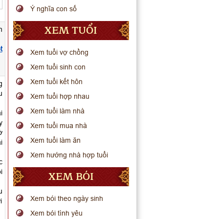
Ý nghĩa con số
XEM TUỔI
n
t
Xem tuổi vợ chồng
Xem tuổi sinh con
Xem tuổi kết hôn
g
u
Xem tuổi hợp nhau
Xem tuổi làm nhà
i
y
Xem tuổi mua nhà
ờ
Xem tuổi làm ăn
i
Xem hướng nhà hợp tuổi
c
i
XEM BÓI
u
Xem bói theo ngày sinh
i
Xem bói tình yêu