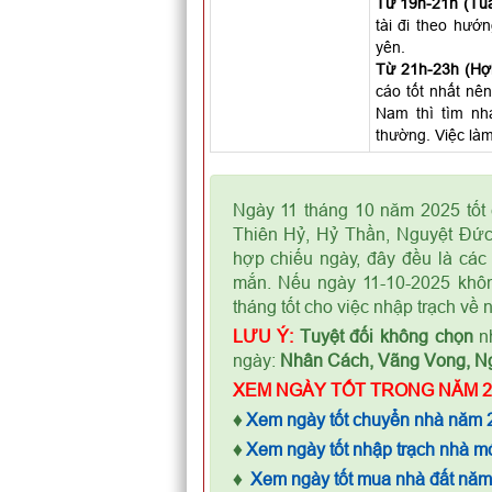
Từ 19h-21h (Tuấ
tài đi theo hướ
yên.
Từ 21h-23h (Hợi
cáo tốt nhất nên
Nam thì tìm nh
thường. Việc làm
Ngày 11 tháng 10 năm 2025 tốt 
Thiên Hỷ, Hỷ Thần, Nguyệt Đức
hợp chiếu ngày, đây đều là các 
mắn. Nếu ngày 11-10-2025 khôn
tháng tốt cho việc nhập trạch về 
LƯU Ý:
Tuyệt đối không chọn
nh
ngày:
Nhân Cách, Vãng Vong, N
XEM NGÀY TỐT TRONG NĂM 2
♦
Xem ngày tốt chuyển nhà năm 
♦
Xem ngày tốt nhập trạch nhà m
♦
Xem ngày tốt mua nhà đất nă