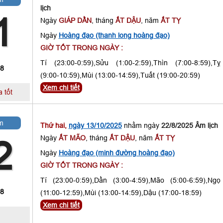
lịch
1
Ngày
GIÁP DẦN
, tháng
ẤT DẬU
, năm
ẤT TỴ
Ngày
Hoàng đạo (thanh long hoàng đạo)
GIỜ TỐT TRONG NGÀY :
Tí (23:00-0:59),Sửu (1:00-2:59),Thìn (7:00-8:59),Tỵ
 8
(9:00-10:59),Mùi (13:00-14:59),Tuất (19:00-20:59)
Xem chi tiết
 tốt
m
Thứ hai,
ngày 13/10/2025
nhằm ngày
22/8/2025 Âm lịch
Ngày
ẤT MÃO
, tháng
ẤT DẬU
, năm
ẤT TỴ
2
Ngày
Hoàng đạo (minh đường hoàng đạo)
GIỜ TỐT TRONG NGÀY :
Tí (23:00-0:59),Dần (3:00-4:59),Mão (5:00-6:59),Ngọ
 8
(11:00-12:59),Mùi (13:00-14:59),Dậu (17:00-18:59)
Xem chi tiết