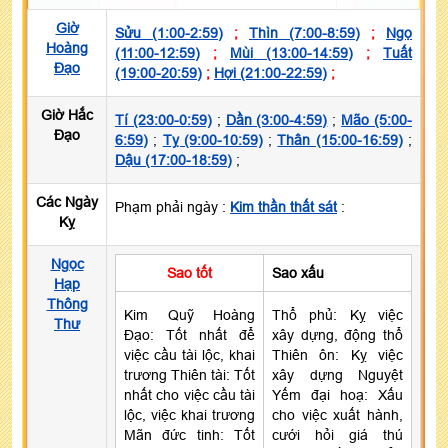
Giờ
Sửu (1:00-2:59)
;
Thìn (7:00-8:59)
;
Ngọ
Hoàng
(11:00-12:59)
;
Mùi (13:00-14:59)
;
Tuất
Đạo
(19:00-20:59)
;
Hợi (21:00-22:59)
;
Giờ Hắc
Tí (23:00-0:59)
;
Dần (3:00-4:59)
;
Mão (5:00-
Đạo
6:59)
;
Tỵ (9:00-10:59)
;
Thân (15:00-16:59)
;
Dậu (17:00-18:59)
;
Các Ngày
Phạm phải ngày :
Kim thần thất sát
:
Kỵ
Ngọc
Sao tốt
Sao xấu
Hạp
Thông
Kim Quỹ Hoàng
Thổ phủ: Kỵ việc
Thư
Đạo: Tốt nhất để
xây dựng, động thổ
việc cầu tài lộc, khai
Thiên ôn: Kỵ việc
trương Thiên tài: Tốt
xây dựng Nguyệt
nhất cho việc cầu tài
Yếm đại hoạ: Xấu
lộc, việc khai trương
cho việc xuất hành,
Mãn đức tinh: Tốt
cưới hỏi giá thú