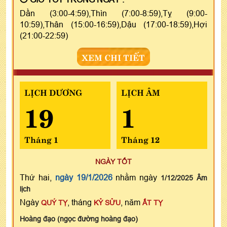
Dần (3:00-4:59),Thìn (7:00-8:59),Tỵ (9:00-
10:59),Thân (15:00-16:59),Dậu (17:00-18:59),Hợi
(21:00-22:59)
XEM CHI TIẾT
LỊCH DƯƠNG
LỊCH ÂM
19
1
Tháng 1
Tháng 12
NGÀY TỐT
Thứ hai,
ngày 19/1/2026
nhằm ngày
1/12/2025 Âm
lịch
Ngày
, tháng
, năm
QUÝ TỴ
KỶ SỬU
ẤT TỴ
Hoàng đạo (ngọc đường hoàng đạo)