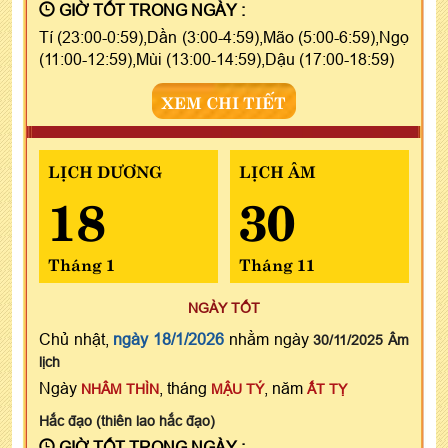
GIỜ TỐT TRONG NGÀY :
Tí (23:00-0:59),Dần (3:00-4:59),Mão (5:00-6:59),Ngọ
(11:00-12:59),Mùi (13:00-14:59),Dậu (17:00-18:59)
XEM CHI TIẾT
LỊCH DƯƠNG
LỊCH ÂM
18
30
Tháng 1
Tháng 11
NGÀY TỐT
Chủ nhật,
ngày 18/1/2026
nhằm ngày
30/11/2025 Âm
lịch
Ngày
, tháng
, năm
NHÂM THÌN
MẬU TÝ
ẤT TỴ
Hắc đạo (thiên lao hắc đạo)
GIỜ TỐT TRONG NGÀY :