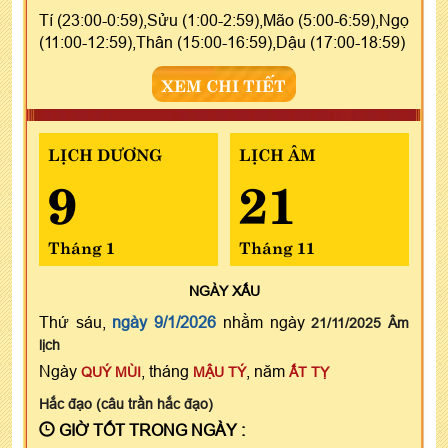
Tí (23:00-0:59),Sửu (1:00-2:59),Mão (5:00-6:59),Ngọ
(11:00-12:59),Thân (15:00-16:59),Dậu (17:00-18:59)
XEM CHI TIẾT
LỊCH DƯƠNG
LỊCH ÂM
9
21
Tháng 1
Tháng 11
NGÀY
XẤU
Thứ sáu,
ngày 9/1/2026
nhằm ngày
21/11/2025 Âm
lịch
Ngày
, tháng
, năm
QUÝ MÙI
MẬU TÝ
ẤT TỴ
Hắc đạo (câu trần hắc đạo)
GIỜ TỐT TRONG NGÀY :