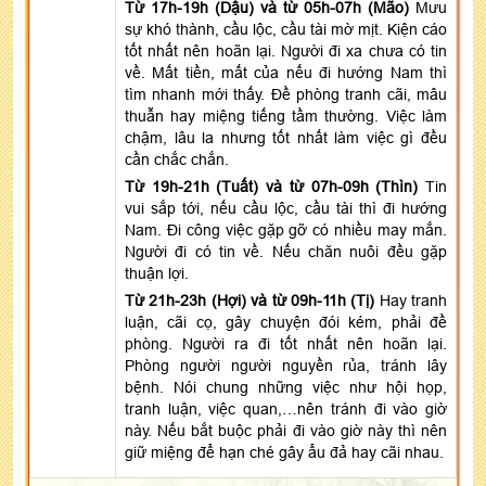
Từ 17h-19h (Dậu) và từ 05h-07h (Mão)
Mưu
sự khó thành, cầu lộc, cầu tài mờ mịt. Kiện cáo
tốt nhất nên hoãn lại. Người đi xa chưa có tin
về. Mất tiền, mất của nếu đi hướng Nam thì
tìm nhanh mới thấy. Đề phòng tranh cãi, mâu
thuẫn hay miệng tiếng tầm thường. Việc làm
chậm, lâu la nhưng tốt nhất làm việc gì đều
cần chắc chắn.
Từ 19h-21h (Tuất) và từ 07h-09h (Thìn)
Tin
vui sắp tới, nếu cầu lộc, cầu tài thì đi hướng
Nam. Đi công việc gặp gỡ có nhiều may mắn.
Người đi có tin về. Nếu chăn nuôi đều gặp
thuận lợi.
Từ 21h-23h (Hợi) và từ 09h-11h (Tị)
Hay tranh
luận, cãi cọ, gây chuyện đói kém, phải đề
phòng. Người ra đi tốt nhất nên hoãn lại.
Phòng người người nguyền rủa, tránh lây
bệnh. Nói chung những việc như hội họp,
tranh luận, việc quan,…nên tránh đi vào giờ
này. Nếu bắt buộc phải đi vào giờ này thì nên
giữ miệng để hạn ché gây ẩu đả hay cãi nhau.