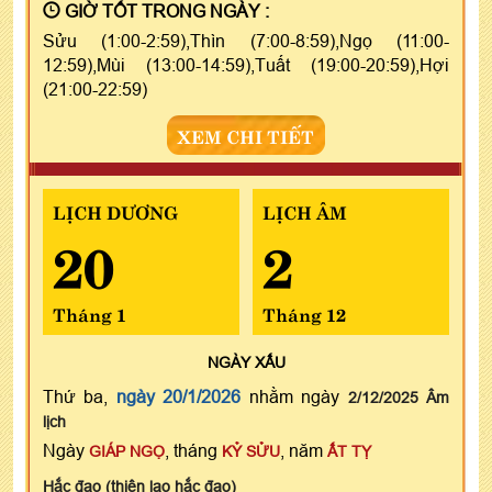
GIỜ TỐT TRONG NGÀY :
Sửu (1:00-2:59),Thìn (7:00-8:59),Ngọ (11:00-
12:59),Mùi (13:00-14:59),Tuất (19:00-20:59),Hợi
(21:00-22:59)
XEM CHI TIẾT
LỊCH DƯƠNG
LỊCH ÂM
20
2
Tháng 1
Tháng 12
NGÀY
XẤU
Thứ ba,
ngày 20/1/2026
nhằm ngày
2/12/2025 Âm
lịch
Ngày
, tháng
, năm
GIÁP NGỌ
KỶ SỬU
ẤT TỴ
Hắc đạo (thiên lao hắc đạo)