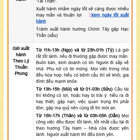
'Tài Thần'.
Xuất hành nhằm ngày tốt sẽ càng được nhiều
may mắn và thuận lợi
Xem ngày tốt xuất
hành
Tránh xuất hành hướng Chính Tây gặp Hạc
Thần (xấu)
Giờ xuất
Từ 11h-13h (Ngọ) và từ 23h-01h (Tý)
Là giờ
hành
rất tốt lành, nếu đi thường gặp được may mắn.
Theo Lý
Buôn bán, kinh doanh có lời. Người đi sắp về
Thuần
nhà. Phụ nữ có tin mừng. Mọi việc trong nhà
Phong
đều hòa hợp. Nếu có bệnh cầu thì sẽ khỏi, gia
đình đều mạnh khỏe.
Từ 13h-15h (Mùi) và từ 01-03h (Sửu)
Cầu tài
thì không có lợi, hoặc hay bị trái ý. Nếu ra đi
hay thiệt, gặp nạn, việc quan trọng thì phải
đòn, gặp ma quỷ nên cúng tế thì mới an.
Từ 15h-17h (Thân) và từ 03h-05h (Dần)
Mọi
công việc đều được tốt lành, tốt nhất cầu tài đi
theo hướng Tây Nam – Nhà cửa được yên
lành. Người xuất hành thì đều bình yên.