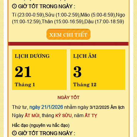
GIỜ TỐT TRONG NGÀY :
Tí (23:00-0:59),Sửu (1:00-2:59),Mão (5:00-6:59),Ngọ
(11:00-12:59),Thân (15:00-16:59),Dậu (17:00-18:59)
XEM CHI TIẾT
LỊCH DƯƠNG
LỊCH ÂM
21
3
Tháng 1
Tháng 12
NGÀY TỐT
Thứ tư,
ngày 21/1/2026
nhằm ngày
3/12/2025 Âm lịch
Ngày
, tháng
, năm
ẤT MÙI
KỶ SỬU
ẤT TỴ
Hắc đạo (nguyên vu hắc đạo)
GIỜ TỐT TRONG NGÀY :