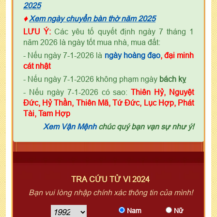
2025
♦
Xem ngày chuyển bàn thờ năm 2025
LƯU Ý:
Các yêu tố quyết định ngày 7 tháng 1
năm 2026 là ngày tốt mua nhà, mua đất:
- Nếu ngày 7-1-2026 là
ngày
h
oàng đạo
, đại minh
cát nhật
- Nếu ngày 7-1-2026 không phạm ngày
bách kỵ
- Nếu ngày 7-1-2026 có sao:
Thiên Hỷ, Nguyệt
Đức, Hỷ Thần, Thiên Mã, Tứ Đức, Lục Hợp, Phát
Tài, Tam Hợp
Xem Vận Mệnh
chúc quý bạn vạn sự như ý!
TRA CỨU TỬ VI 2024
Bạn vui lòng nhập chính xác thông tin của mình!
Nam
Nữ