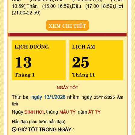
10:59),Thân (15:00-16:59),Dậu (17:00-18:59),Hợi
(21:00-22:59)
XEM CHI TIẾT
LỊCH DƯƠNG
LỊCH ÂM
13
25
Tháng 1
Tháng 11
NGÀY TỐT
Thứ ba,
ngày 13/1/2026
nhằm ngày
25/11/2025 Âm
lịch
Ngày
, tháng
, năm
ĐINH HỢI
MẬU TÝ
ẤT TỴ
Hắc đạo (chu tước hắc đạo)
GIỜ TỐT TRONG NGÀY :