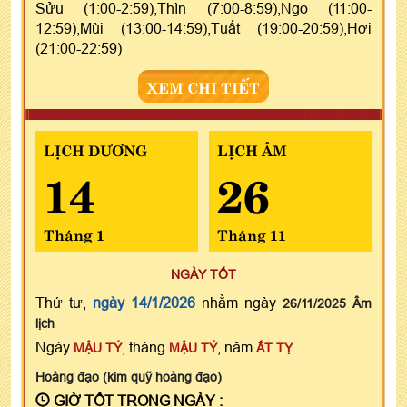
Sửu (1:00-2:59),Thìn (7:00-8:59),Ngọ (11:00-
12:59),Mùi (13:00-14:59),Tuất (19:00-20:59),Hợi
(21:00-22:59)
XEM CHI TIẾT
LỊCH DƯƠNG
LỊCH ÂM
14
26
Tháng 1
Tháng 11
NGÀY TỐT
Thứ tư,
ngày 14/1/2026
nhằm ngày
26/11/2025 Âm
lịch
Ngày
, tháng
, năm
MẬU TÝ
MẬU TÝ
ẤT TỴ
Hoàng đạo (kim quỹ hoàng đạo)
GIỜ TỐT TRONG NGÀY :