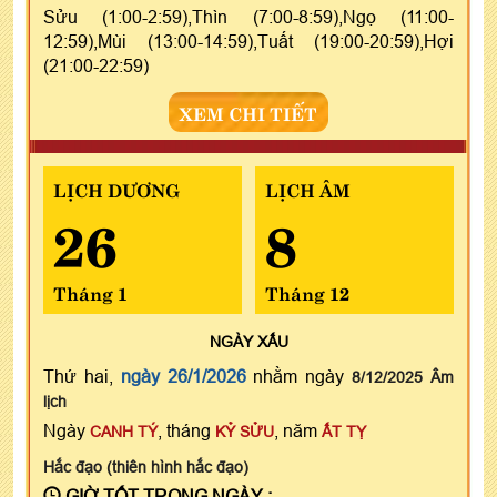
Sửu (1:00-2:59),Thìn (7:00-8:59),Ngọ (11:00-
12:59),Mùi (13:00-14:59),Tuất (19:00-20:59),Hợi
(21:00-22:59)
XEM CHI TIẾT
LỊCH DƯƠNG
LỊCH ÂM
26
8
Tháng 1
Tháng 12
NGÀY
XẤU
Thứ hai,
ngày 26/1/2026
nhằm ngày
8/12/2025 Âm
lịch
Ngày
, tháng
, năm
CANH TÝ
KỶ SỬU
ẤT TỴ
Hắc đạo (thiên hình hắc đạo)
GIỜ TỐT TRONG NGÀY :