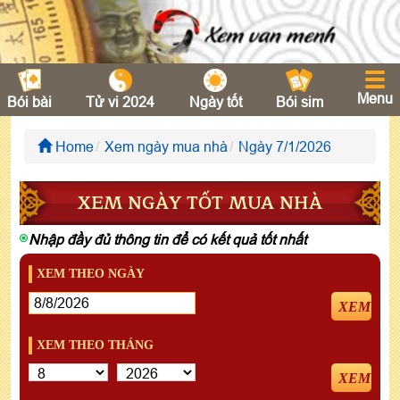
Menu
Bói bài
Tử vi 2024
Ngày tốt
Bói sim
Home
Xem ngày mua nhà
Ngày 7/1/2026
XEM NGÀY TỐT MUA NHÀ
Nhập đầy đủ thông tin để có kết quả tốt nhất
XEM THEO NGÀY
XEM
XEM THEO THÁNG
XEM