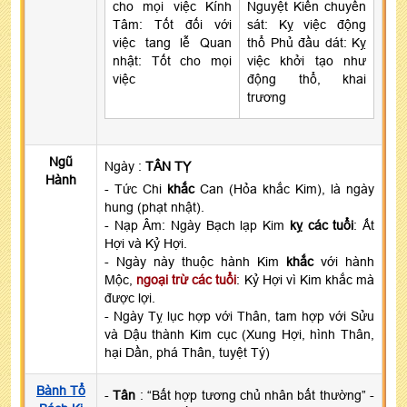
cho mọi việc Kính
Nguyệt Kiến chuyển
Tâm: Tốt đối với
sát: Kỵ việc động
việc tang lễ Quan
thổ Phủ đầu dát: Kỵ
nhật: Tốt cho mọi
việc khởi tạo như
việc
động thổ, khai
trương
Ngũ
Ngày :
TÂN TỴ
Hành
- Tức Chi
khắc
Can (Hỏa khắc Kim), là ngày
hung (phạt nhật).
- Nạp Âm: Ngày Bạch lạp Kim
kỵ các tuổi
: Ất
Hợi và Kỷ Hợi.
- Ngày này thuộc hành Kim
khắc
với hành
Mộc,
ngoại trừ các tuổi
: Kỷ Hợi vì Kim khắc mà
được lợi.
- Ngày Tỵ lục hợp với Thân, tam hợp với Sửu
và Dậu thành Kim cục (Xung Hợi, hình Thân,
hại Dần, phá Thân, tuyệt Tý)
Bành Tổ
-
Tân
: “Bất hợp tương chủ nhân bất thường” -