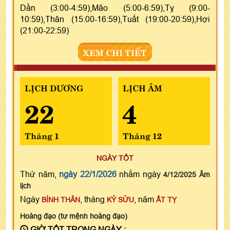
Dần (3:00-4:59),Mão (5:00-6:59),Tỵ (9:00-
10:59),Thân (15:00-16:59),Tuất (19:00-20:59),Hợi
(21:00-22:59)
XEM CHI TIẾT
LỊCH DƯƠNG
LỊCH ÂM
22
4
Tháng 1
Tháng 12
NGÀY TỐT
Thứ năm,
ngày 22/1/2026
nhằm ngày
4/12/2025 Âm
lịch
Ngày
, tháng
, năm
BÍNH THÂN
KỶ SỬU
ẤT TỴ
Hoàng đạo (tư mệnh hoàng đạo)
GIỜ TỐT TRONG NGÀY :