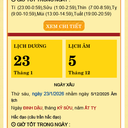
Tí (23:00-0:59),Sửu (1:00-2:59),Thìn (7:00-8:59),Tỵ
(9:00-10:59),Mùi (13:00-14:59),Tuất (19:00-20:59)
XEM CHI TIẾT
LỊCH DƯƠNG
LỊCH ÂM
23
5
Tháng 1
Tháng 12
NGÀY
XẤU
Thứ sáu,
ngày 23/1/2026
nhằm ngày
5/12/2025 Âm
lịch
Ngày
, tháng
, năm
ĐINH DẬU
KỶ SỬU
ẤT TỴ
Hắc đạo (câu trần hắc đạo)
GIỜ TỐT TRONG NGÀY :