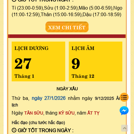
Tí (23:00-0:59),Sửu (1:00-2:59),Mão (5:00-6:59),Ngọ
(11:00-12:59),Thân (15:00-16:59),Dậu (17:00-18:59)
XEM CHI TIẾT
LỊCH DƯƠNG
LỊCH ÂM
27
9
Tháng 1
Tháng 12
NGÀY
XẤU
Thứ ba,
ngày 27/1/2026
nhằm ngày
9/12/2025 Âm
lịch
Ngày
, tháng
, năm
TÂN SỬU
KỶ SỬU
ẤT TỴ
Hắc đạo (chu tước hắc đạo)
GIỜ TỐT TRONG NGÀY :