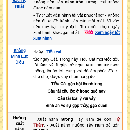
Bách Kị
Không nên tiến hành trộn tương, chủ không
Nhật
được nếm qua
-
Tỵ
: “Bất viễn hành tài vật phục tàng” - Không
nên đi xa để tránh tiền của mất mát. Vì vậy,
nếu quý bạn có ý định đi xa nên chọn ngày
xuất hành khác gần nhất
>>>
Xem ngày tốt
xuất hành
Khổng
Ngày :
Tiểu cát
Minh Lục
tức ngày Cát. Trong này Tiểu Cát mọi việc đều
Diệu
tốt lành và ít gặp trở ngại. Mưu đại sự hanh
thông, thuận lợi, cùng với đó âm phúc độ trì,
che chở, được quý nhân nâng đỡ.
Tiểu Cát gặp hội thanh long
Cầu tài cầu lộc ở trong quẻ này
Cầu tài toại ý vui vầy
Bình an vô sự gặp thầy, gặp quen
Hướng
- Xuất hành hướng Tây Nam để đón '
Hỷ
xuất
Thần
'. - Xuất hành hướng Tây Nam để đón
hành