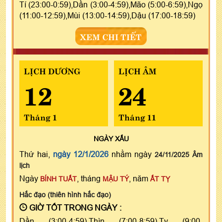
Tí (23:00-0:59),Dần (3:00-4:59),Mão (5:00-6:59),Ngọ
(11:00-12:59),Mùi (13:00-14:59),Dậu (17:00-18:59)
XEM CHI TIẾT
LỊCH DƯƠNG
LỊCH ÂM
12
24
Tháng 1
Tháng 11
NGÀY
XẤU
Thứ hai,
ngày 12/1/2026
nhằm ngày
24/11/2025 Âm
lịch
Ngày
, tháng
, năm
BÍNH TUẤT
MẬU TÝ
ẤT TỴ
Hắc đạo (thiên hình hắc đạo)
GIỜ TỐT TRONG NGÀY :
Dần (3:00-4:59),Thìn (7:00-8:59),Tỵ (9:00-