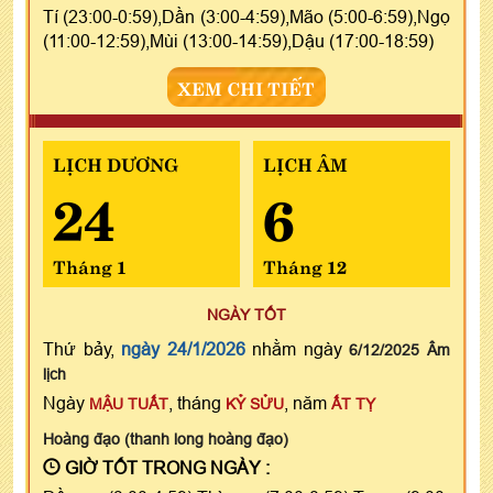
Tí (23:00-0:59),Dần (3:00-4:59),Mão (5:00-6:59),Ngọ
(11:00-12:59),Mùi (13:00-14:59),Dậu (17:00-18:59)
XEM CHI TIẾT
LỊCH DƯƠNG
LỊCH ÂM
24
6
Tháng 1
Tháng 12
NGÀY TỐT
Thứ bảy,
ngày 24/1/2026
nhằm ngày
6/12/2025 Âm
lịch
Ngày
, tháng
, năm
MẬU TUẤT
KỶ SỬU
ẤT TỴ
Hoàng đạo (thanh long hoàng đạo)
GIỜ TỐT TRONG NGÀY :