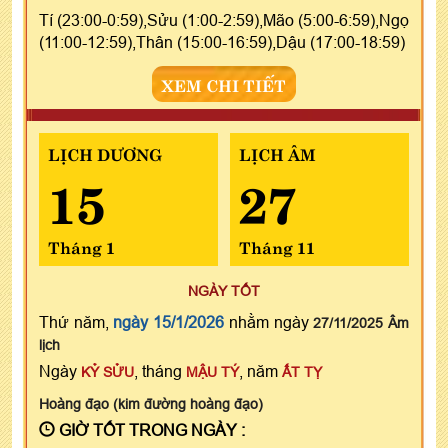
Tí (23:00-0:59),Sửu (1:00-2:59),Mão (5:00-6:59),Ngọ
(11:00-12:59),Thân (15:00-16:59),Dậu (17:00-18:59)
XEM CHI TIẾT
LỊCH DƯƠNG
LỊCH ÂM
15
27
Tháng 1
Tháng 11
NGÀY TỐT
Thứ năm,
ngày 15/1/2026
nhằm ngày
27/11/2025 Âm
lịch
Ngày
, tháng
, năm
KỶ SỬU
MẬU TÝ
ẤT TỴ
Hoàng đạo (kim đường hoàng đạo)
GIỜ TỐT TRONG NGÀY :