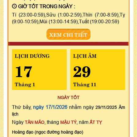
GIỜ TỐT TRONG NGÀY :
Tí (23:00-0:59),Sửu (1:00-2:59),Thìn (7:00-8:59),Tỵ
(9:00-10:59),Mùi (13:00-14:59),Tuất (19:00-20:59)
XEM CHI TIẾT
LỊCH DƯƠNG
LỊCH ÂM
17
29
Tháng 1
Tháng 11
NGÀY TỐT
Thứ bảy,
ngày 17/1/2026
nhằm ngày
29/11/2025 Âm
lịch
Ngày
, tháng
, năm
TÂN MÃO
MẬU TÝ
ẤT TỴ
Hoàng đạo (ngọc đường hoàng đạo)