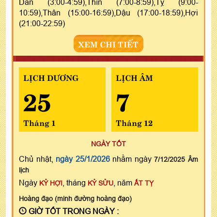
Dần (3:00-4:59),Thìn (7:00-8:59),Tỵ (9:00-
10:59),Thân (15:00-16:59),Dậu (17:00-18:59),Hợi
(21:00-22:59)
XEM CHI TIẾT
LỊCH DƯƠNG
LỊCH ÂM
25
7
Tháng 1
Tháng 12
NGÀY TỐT
Chủ nhật,
ngày 25/1/2026
nhằm ngày
7/12/2025 Âm
lịch
Ngày
, tháng
, năm
KỶ HỢI
KỶ SỬU
ẤT TỴ
Hoàng đạo (minh đường hoàng đạo)
GIỜ TỐT TRONG NGÀY :