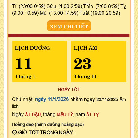
Tí (23:00-0:59),Sửu (1:00-2:59),Thìn (7:00-8:59),Tỵ
(9:00-10:59),Mùi (13:00-14:59),Tuất (19:00-20:59)
XEM CHI TIẾT
LỊCH DƯƠNG
LỊCH ÂM
11
23
Tháng 1
Tháng 11
NGÀY TỐT
Chủ nhật,
ngày 11/1/2026
nhằm ngày
23/11/2025 Âm
lịch
Ngày
, tháng
, năm
ẤT DẬU
MẬU TÝ
ẤT TỴ
Hoàng đạo (minh đường hoàng đạo)
GIỜ TỐT TRONG NGÀY :