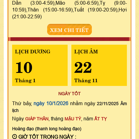
Dần (3:00-4:59),Mão (5:00-6:59),Tỵ (9:00-
10:59),Thân (15:00-16:59),Tuất (19:00-20:59),Hợi
(21:00-22:59)
XEM CHI TIẾT
LỊCH DƯƠNG
LỊCH ÂM
10
22
Tháng 1
Tháng 11
NGÀY TỐT
Thứ bảy,
ngày 10/1/2026
nhằm ngày
22/11/2025 Âm
lịch
Ngày
, tháng
, năm
GIÁP THÂN
MẬU TÝ
ẤT TỴ
Hoàng đạo (thanh long hoàng đạo)
GIỜ TỐT TRONG NGÀY :